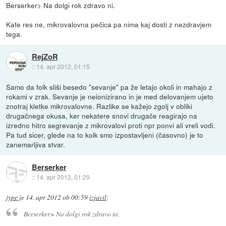
Berserker> Na dolgi rok zdravo ni.
Kafe res ne, mikrovalovna pečica pa nima kaj dosti z nezdravjem
tega.
RejZoR
::
14. apr 2012, 01:15
Samo da folk sliši besedo "sevanje" pa že letajo okoli in mahajo z
rokami v zrak. Sevanje je neionizirano in je med delovanjem ujeto
znotraj kletke mikrovalovne. Razlike se kažejo zgolj v obliki
drugačnega okusa, ker nekatere snovi drugače reagirajo na
izredno hitro segrevanje z mikrovalovi proti npr ponvi ali vreli vodi.
Pa tud sicer, glede na to kolk smo izpostavljeni (časovno) je to
zanemarljiva stvar.
Berserker
::
14. apr 2012, 01:29
jype
je
14. apr 2012 ob 00:59
izjavil
:
Berserker> Na dolgi rok zdravo ni.