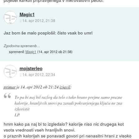
pojedel karkoli pripravljenega v mikrovalovni pečici.
Magic1
::
14. apr 2012, 21:38
Jaz bom še malo posplošil: čisto vsak bo umrl
Zgodovina sprememb…
spremenil:
Magic1
(
14. apr 2012 ob 21:38
)
mojsterleo
::
14. apr 2012, 22:34
primar
je
14. apr 2012 ob 21:24
izjavil
:
To pa bi naj bil razlog da telo s tako hrano prejme samo prazne
kalorije, hranljivih snovi pa zaradi pokvarjenjega ključa ne zna
izkoristit
LP
hmm kako pa naj bi to izgledalo? kalorije niso nic drugega kot
vsota vrednosti vseh hranljivih snovi.
o praznih kalorijah se ponavadi govori pri nenasitni hrani z visoko