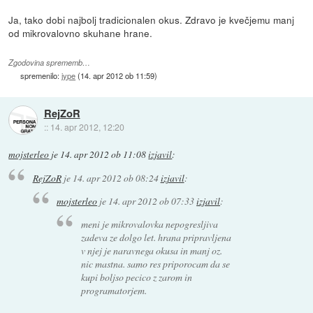
Ja, tako dobi najbolj tradicionalen okus. Zdravo je kvečjemu manj
od mikrovalovno skuhane hrane.
Zgodovina sprememb…
spremenilo:
jype
(
14. apr 2012 ob 11:59
)
RejZoR
::
14. apr 2012, 12:20
mojsterleo
je
14. apr 2012 ob 11:08
izjavil
:
RejZoR
je
14. apr 2012 ob 08:24
izjavil
:
mojsterleo
je
14. apr 2012 ob 07:33
izjavil
:
meni je mikrovalovka nepogresljiva
zadeva ze dolgo let. hrana pripravljena
v njej je naravnega okusa in manj oz.
nic mastna. samo res priporocam da se
kupi boljso pecico z zarom in
programatorjem.