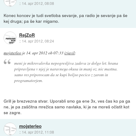
::
14. apr 2012, 08:08
Konec koncev je tudi svetloba sevanje, pa radio je sevanje pa še
kej druga; pa še kar migamo.
RejZoR
::
14. apr 2012, 08:24
mojsterleo
je
14. apr 2012 ob 07:33
izjavil
:
meni je mikrovalovka nepogresljiva zadeva ze dolgo let. hrana
pripravljena v njej je naravnega okusa in manj oz. nic mastna.
samo res priporocam da se kupi boljso pecico z zarom in
programatorjem.
Grill je brezvezna stvar. Uporabli smo ga ene 3x, ves čas ko pa ga
ne, je pa zaščitna mrežica samo navlaka, ki je ne moreš očistit kot
se zagre.
mojsterleo
::
14. apr 2012, 11:08