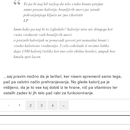
To pa bi naj bil razlog da telo s tako hrano prejme
samo prazne kalorije, hranljivih snovi pa zaradi
pokvarjenjega ključa ne zna izkoristit
LP
hmm kako pa naj bi to izgledalo? kalorije niso nic drugega kot
vsota vrednosti vseh hranljivih snovi.
o praznih kalorijah se ponavadi govori pri nenasitni hrani z
visoko kaloricno vrednostjo. 3 cele cokolade ti recimo lahko
dajo 1500 kalorij (toliko kot eno celo obilno kosilo), ampak bos
kmalu spet lacen.
...saj pravim možno da je larifari, ker nisem spremenil samo tega,
pač pa celotni način prehranjevanja. No glede kalorij pa je
mišljeno, da je to vse kaj dobiš iz te hrane, nič pa vitaminov ter
ostalih zadev ki jih telo pač rabi za funkcioniranje.
«
1
2
3
4
»