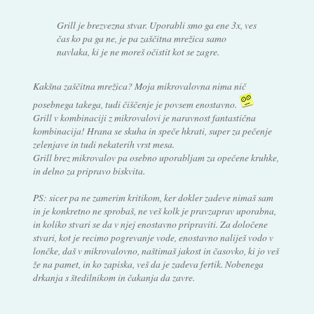
Grill je brezvezna stvar. Uporabli smo ga ene 3x, ves
čas ko pa ga ne, je pa zaščitna mrežica samo
navlaka, ki je ne moreš očistit kot se zagre.
Kakšna zaščitna mrežica? Moja mikrovalovna nima nič
posebnega takega, tudi čiščenje je povsem enostavno.
Grill v kombinaciji z mikrovalovi je naravnost fantastična
kombinacija! Hrana se skuha in speče hkrati, super za pečenje
zelenjave in tudi nekaterih vrst mesa.
Grill brez mikrovalov pa osebno uporabljam za opečene kruhke,
in delno za pripravo biskvita.
PS: sicer pa ne zamerim kritikom, ker dokler zadeve nimaš sam
in je konkretno ne sprobaš, ne veš kolk je pravzaprav uporabna,
in koliko stvari se da v njej enostavno pripraviti. Za določene
stvari, kot je recimo pogrevanje vode, enostavno naliješ vodo v
lončke, daš v mikrovalovno, naštimaš jakost in časovko, ki jo veš
že na pamet, in ko zapiska, veš da je zadeva fertik. Nobenega
drkanja s štedilnikom in čakanja da zavre.