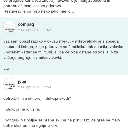
se drugače kuha (od znotraj navzven), je manj zapečena in
potrebuješ manj olja za pripravo.
Restavracije pa niso neko jako merilo...
compaq
::
14. apr 2012, 11:42
Jaz sem opazil razliko v okusu mleku, v mikrovalovki je slabšega
okusa od tistega, ki ga pripravim na štedilniku, tak da mikrovalovko
uporabim kadar se mi mudi, ali pa če pica ostane od kosila jo za
večerjo pogrejem v mikrovalovki.
L.p
jype
::
14. apr 2012, 11:58
detroit> hmm ok torej indukcija škodi?
Indukcija ne ionizira.
Invictus> Najboljše se hrana skuha na plinu. Oz. če greš še malo
bolj v ekstrem, na ognju iz drv.