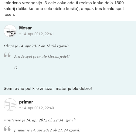
kaloricno vrednostjo. 3 cele cokolade ti recimo lahko dajo 1500
kalorij (toliko kot eno celo obilno kosilo), ampak bos kmalu spet
lacen.
Mesar
::
14. apr 2012, 22:41
Okapi
je
14. apr 2012 ob 18:58
izjavil
:
A si že spet premalo klobas jedel?
O.
Sem ravno pol kile zmazal, mater je blo dobro!
primar
::
14. apr 2012, 22:43
mojsterleo
je
14. apr 2012 ob 22:34
izjavil
:
primar
je
14. apr 2012 ob 21:24
izjavil
: