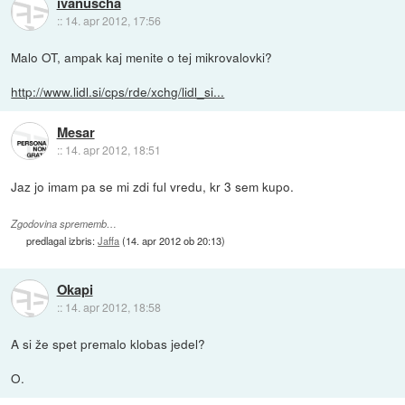
ivanuscha
::
14. apr 2012, 17:56
Malo OT, ampak kaj menite o tej mikrovalovki?
http://www.lidl.si/cps/rde/xchg/lidl_si...
Mesar
::
14. apr 2012, 18:51
Jaz jo imam pa se mi zdi ful vredu, kr 3 sem kupo.
Zgodovina sprememb…
predlagal izbris:
Jaffa
(
14. apr 2012 ob 20:13
)
Okapi
::
14. apr 2012, 18:58
A si že spet premalo klobas jedel?
O.