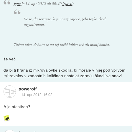
jype
je
14. apr 2012 ob 00:40
izjavil
:
Ve se, da sevanje, ki ni ionizirajoče, zelo težko škodi
organizmom.
Točno tako, debata se na tej točki lahko več ali manj konča.
še več
da bi ti hrana iz mikrovalovke škodila, bi morale v njej pod vplivom
mikrovalov v zadostnih količinah nastajat zdravju škodljive snovi
poweroff
::
14. apr 2012, 16:02
A je atestiran?