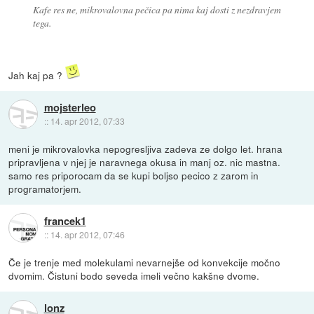
Kafe res ne, mikrovalovna pečica pa nima kaj dosti z nezdravjem
tega.
Jah kaj pa ?
mojsterleo
::
14. apr 2012, 07:33
meni je mikrovalovka nepogresljiva zadeva ze dolgo let. hrana
pripravljena v njej je naravnega okusa in manj oz. nic mastna.
samo res priporocam da se kupi boljso pecico z zarom in
programatorjem.
francek1
::
14. apr 2012, 07:46
Če je trenje med molekulami nevarnejše od konvekcije močno
dvomim. Čistuni bodo seveda imeli večno kakšne dvome.
lonz