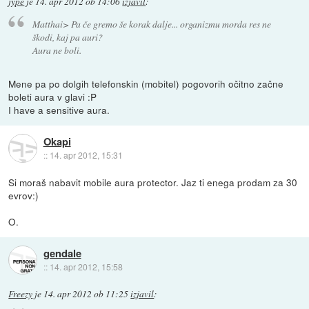
jype
je
14. apr 2012 ob 14:06
izjavil
:
Matthai> Pa če gremo še korak dalje... organizmu morda res ne
škodi, kaj pa auri?
Aura ne boli.
Mene pa po dolgih telefonskin (mobitel) pogovorih očitno začne
boleti aura v glavi :P
I have a sensitive aura.
Okapi
::
14. apr 2012, 15:31
Si moraš nabavit mobile aura protector. Jaz ti enega prodam za 30
evrov:)
O.
gendale
::
14. apr 2012, 15:58
Freezy
je
14. apr 2012 ob 11:25
izjavil
: