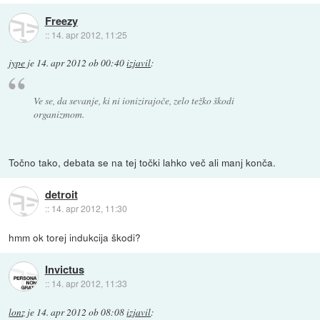
Freezy
::
14. apr 2012, 11:25
jype
je
14. apr 2012 ob 00:40
izjavil
:
Ve se, da sevanje, ki ni ionizirajoče, zelo težko škodi
organizmom.
Točno tako, debata se na tej točki lahko več ali manj konča.
detroit
::
14. apr 2012, 11:30
hmm ok torej indukcija škodi?
Invictus
::
14. apr 2012, 11:33
lonz
je
14. apr 2012 ob 08:08
izjavil
: