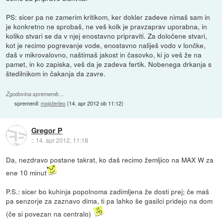
PS: sicer pa ne zamerim kritikom, ker dokler zadeve nimaš sam in
je konkretno ne sprobaš, ne veš kolk je pravzaprav uporabna, in
koliko stvari se da v njej enostavno pripraviti. Za določene stvari,
kot je recimo pogrevanje vode, enostavno naliješ vodo v lončke,
daš v mikrovalovno, naštimaš jakost in časovko, ki jo veš že na
pamet, in ko zapiska, veš da je zadeva fertik. Nobenega drkanja s
štedilnikom in čakanja da zavre.
Zgodovina sprememb…
spremenil:
mojsterleo
(
14. apr 2012 ob 11:12
)
Gregor P
::
14. apr 2012, 11:18
Da, nezdravo postane takrat, ko daš recimo žemljico na MAX W za
ene 10 minut
P.S.: sicer bo kuhinja popolnoma zadimljena že dosti prej; če maš
pa senzorje za zaznavo dima, ti pa lahko še gasilci pridejo na dom
(če si povezan na centralo)