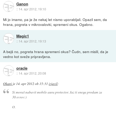
Ganon
::
14. apr 2012, 19:10
Mi jo imamo, pa je že nekaj let nismo uporabljali. Opazil sem, da
hrana, pogreta v mikrovalovki, spremeni okus. Ogabno.
Magic1
::
14. apr 2012, 19:13
A bejš no, pogreta hrana spremeni okus? Čudn, sem mislil, da je
vedno kot sveže pripravljena.
oracle
::
14. apr 2012, 20:08
Okapi
je
14. apr 2012 ob 15:31
izjavil
:
Si moraš nabavit mobile aura protector. Jaz ti enega prodam za
30 evrov:)
O.