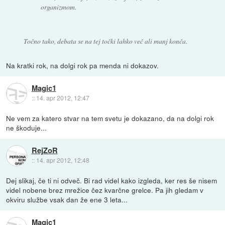
organizmom.
Točno tako, debata se na tej točki lahko več ali manj konča.
Na kratki rok, na dolgi rok pa menda ni dokazov.
Magic1
::
14. apr 2012, 12:47
Ne vem za katero stvar na tem svetu je dokazano, da na dolgi rok
ne škoduje...
RejZoR
::
14. apr 2012, 12:48
Dej slikaj, če ti ni odveč. Bi rad videl kako izgleda, ker res še nisem
videl nobene brez mrežice čez kvarčne grelce. Pa jih gledam v
okviru službe vsak dan že ene 3 leta...
Magic1