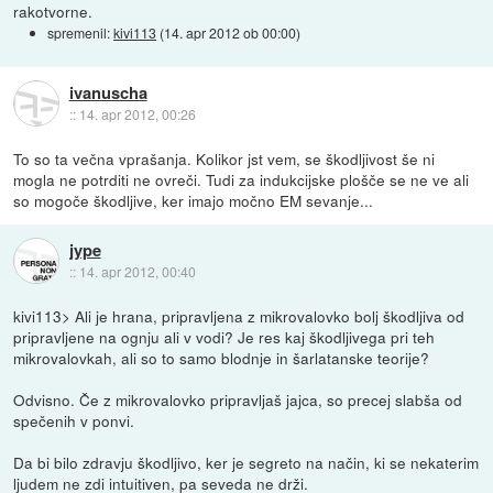
rakotvorne.
spremenil:
kivi113
(
14. apr 2012 ob 00:00
)
ivanuscha
::
14. apr 2012, 00:26
To so ta večna vprašanja. Kolikor jst vem, se škodljivost še ni
mogla ne potrditi ne ovreči. Tudi za indukcijske plošče se ne ve ali
so mogoče škodljive, ker imajo močno EM sevanje...
jype
::
14. apr 2012, 00:40
kivi113> Ali je hrana, pripravljena z mikrovalovko bolj škodljiva od
pripravljene na ognju ali v vodi? Je res kaj škodljivega pri teh
mikrovalovkah, ali so to samo blodnje in šarlatanske teorije?
Odvisno. Če z mikrovalovko pripravljaš jajca, so precej slabša od
spečenih v ponvi.
Da bi bilo zdravju škodljivo, ker je segreto na način, ki se nekaterim
ljudem ne zdi intuitiven, pa seveda ne drži.