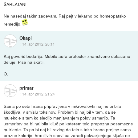
ŠARLATAN!
Ne nasedaj takim zadevam. Raj pejt v lekarno po homeopatsko
remedijo.
Okapi
::
14. apr 2012, 20:11
Kaj govoriš bedarije. Mobile aura protector znanstveno dokazano
deluje. Piše na škatli.
O.
primar
::
14. apr 2012, 21:24
Sama po sebi hrana pripravljena v mikrovalovki naj ne bi bila
škodljiva, v smislu toksinov. Problem bi naj bil v tem, da se
mulekole s tem ko sledijo menjavanjem polov usmerijo. Ta
usmeritev pa bi naj bila ključ po katerem telo prepozna posamezne
nutriente. To pa bi naj bil razlog da telo s tako hrano prejme samo
prazne kalorije, hranljivih snovi pa zaradi pokvarjenjega ključa ne