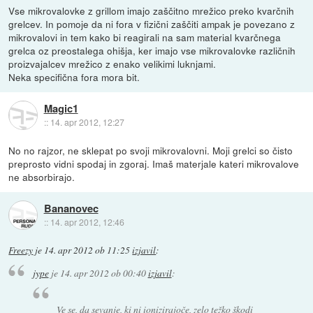
Vse mikrovalovke z grillom imajo zaščitno mrežico preko kvarčnih
grelcev. In pomoje da ni fora v fizični zaščiti ampak je povezano z
mikrovalovi in tem kako bi reagirali na sam material kvarčnega
grelca oz preostalega ohišja, ker imajo vse mikrovalovke različnih
proizvajalcev mrežico z enako velikimi luknjami.
Neka specifična fora mora bit.
Magic1
::
14. apr 2012, 12:27
No no rajzor, ne sklepat po svoji mikrovalovni. Moji grelci so čisto
preprosto vidni spodaj in zgoraj. Imaš materjale kateri mikrovalove
ne absorbirajo.
Bananovec
::
14. apr 2012, 12:46
Freezy
je
14. apr 2012 ob 11:25
izjavil
:
jype
je
14. apr 2012 ob 00:40
izjavil
:
Ve se, da sevanje, ki ni ionizirajoče, zelo težko škodi