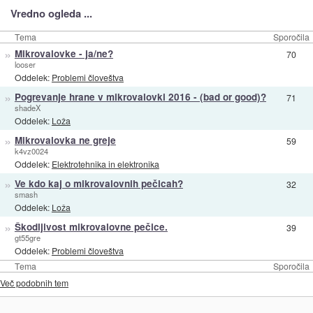
Vredno ogleda ...
Tema
Sporočila
»
Mikrovalovke - ja/ne?
70
looser
Oddelek:
Problemi človeštva
»
Pogrevanje hrane v mikrovalovki 2016 - (bad or good)?
71
shadeX
Oddelek:
Loža
»
Mikrovalovka ne greje
59
k4vz0024
Oddelek:
Elektrotehnika in elektronika
»
Ve kdo kaj o mikrovalovnih pečicah?
32
smash
Oddelek:
Loža
»
Škodljivost mikrovalovne pečice.
39
gt55gre
Oddelek:
Problemi človeštva
Tema
Sporočila
Več podobnih tem