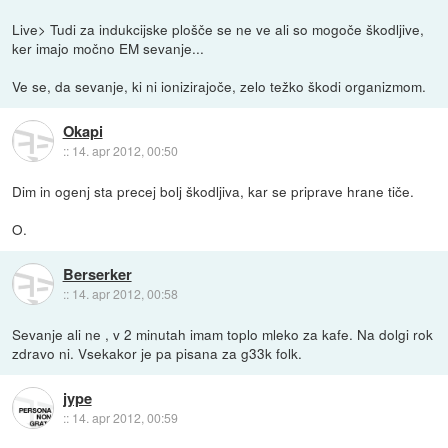
Live> Tudi za indukcijske plošče se ne ve ali so mogoče škodljive,
ker imajo močno EM sevanje...
Ve se, da sevanje, ki ni ionizirajoče, zelo težko škodi organizmom.
Okapi
::
14. apr 2012, 00:50
Dim in ogenj sta precej bolj škodljiva, kar se priprave hrane tiče.
O.
Berserker
::
14. apr 2012, 00:58
Sevanje ali ne , v 2 minutah imam toplo mleko za kafe. Na dolgi rok
zdravo ni. Vsekakor je pa pisana za g33k folk.
jype
::
14. apr 2012, 00:59