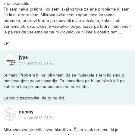
zna izkoristiti.
To sem nekje prebral, ko sem iskal vzroke za ene probleme ki sem
jih imel z zdravjem. Mikrovalovko sem zagnal med kosovne
odpadke, pripravi hrane pa posvetil malo več časa, kakor tudi
samemu obroku. Okus je vsekakor boljši, težav pa tudi nimam več -
je pa res da verjetno sama mikrovalovke ni imela dosti z tem....
LP
jype
::
14. apr 2012, 21:26
primar> Problem bi naj bil v tem, da se mulekole s tem ko sledijo
menjavanjem polov usmerijo. Ta usmeritev pa bi naj bila ključ po
katerem telo prepozna posamezne nutriente.
Lahko ti zagotovim, da to ne drži.
gumby
::
14. apr 2012, 21:34
Mikrovalovna je definitivno škodljiva. Čisto vsak bo umrl, ki je