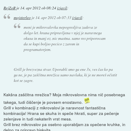
RejZoR
je
14. apr 2012 ob 08:24
izjavil
:
mojsterleo
je
14. apr 2012 ob 07:33
izjavil
:
meni je mikrovalovka nepogresljiva zadeva ze
dolgo let. hrana pripravljena v njej je naravnega
okusa in manj oz. nic mastna. samo res priporocam
da se kupi boljso pecico z zarom in
programatorjem.
Grill je brezvezna stvar. Uporabli smo ga ene 3x, ves čas ko pa
ga ne, je pa zaščitna mrežica samo navlaka, ki je ne moreš očistit
kot se zagre.
Kakšna zaščitna mrežica? Moja mikrovalovna nima nič posebnega
takega, tudi čiščenje je povsem enostavno.
Grill v kombinaciji z mikrovalovi je naravnost fantastična
kombinacija! Hrana se skuha in speče hkrati, super za pečenje
zelenjave in tudi nekaterih vrst mesa.
Grill brez mikrovalov pa osebno uporabljam za opečene kruhke, in
delno za pripravo biskvita.