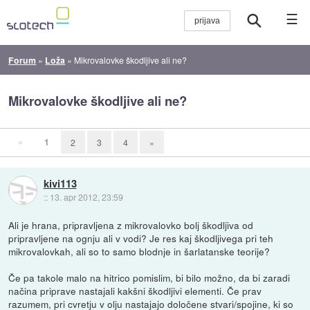
☰
Forum
»
Loža
»
Mikrovalovke škodljive ali ne?
Mikrovalovke škodljive ali ne?
«
1
2
3
4
»
kivi113
::
13. apr 2012, 23:59
Ali je hrana, pripravljena z mikrovalovko bolj škodljiva od
pripravljene na ognju ali v vodi? Je res kaj škodljivega pri teh
mikrovalovkah, ali so to samo blodnje in šarlatanske teorije?
Če pa takole malo na hitrico pomislim, bi bilo možno, da bi zaradi
načina priprave nastajali kakšni škodljivi elementi. Če prav
razumem, pri cvretju v olju nastajajo določene stvari/spojine, ki so