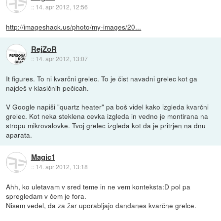
::
14. apr 2012, 12:56
http://imageshack.us/photo/my-images/20...
RejZoR
::
14. apr 2012, 13:07
It figures. To ni kvarčni grelec. To je čist navadni grelec kot ga
najdeš v klasičnih pečicah.
V Google napiši "quartz heater" pa boš videl kako izgleda kvarčni
grelec. Kot neka steklena cevka izgleda in vedno je montirana na
stropu mikrovalovke. Tvoj grelec izgleda kot da je pritrjen na dnu
aparata.
Magic1
::
14. apr 2012, 13:18
Ahh, ko uletavam v sred teme in ne vem konteksta:D pol pa
spregledam v čem je fora.
Nisem vedel, da za žar uporabljajo dandanes kvarčne grelce.