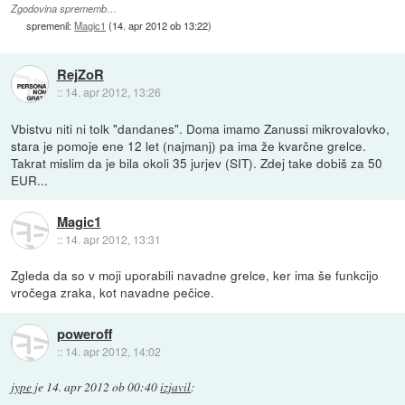
Zgodovina sprememb…
spremenil:
Magic1
(
14. apr 2012 ob 13:22
)
RejZoR
::
14. apr 2012, 13:26
Vbistvu niti ni tolk "dandanes". Doma imamo Zanussi mikrovalovko,
stara je pomoje ene 12 let (najmanj) pa ima že kvarčne grelce.
Takrat mislim da je bila okoli 35 jurjev (SIT). Zdej take dobiš za 50
EUR...
Magic1
::
14. apr 2012, 13:31
Zgleda da so v moji uporabili navadne grelce, ker ima še funkcijo
vročega zraka, kot navadne pečice.
poweroff
::
14. apr 2012, 14:02
jype
je
14. apr 2012 ob 00:40
izjavil
: