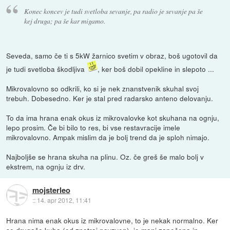
Konec koncev je tudi svetloba sevanje, pa radio je sevanje pa še
kej druga; pa še kar migamo.
Seveda, samo če ti s 5kW žarnico svetim v obraz, boš ugotovil da
je tudi svetloba škodljiva
, ker boš dobil opekline in slepoto ...
Mikrovalovno so odkrili, ko si je nek znanstvenik skuhal svoj
trebuh. Dobesedno. Ker je stal pred radarsko anteno delovanju.
To da ima hrana enak okus iz mikrovalovke kot skuhana na ognju,
lepo prosim. Če bi bilo to res, bi vse restavracije imele
mikrovalovno. Ampak mislim da je bolj trend da je sploh nimajo.
Najboljše se hrana skuha na plinu. Oz. če greš še malo bolj v
ekstrem, na ognju iz drv.
mojsterleo
::
14. apr 2012, 11:41
Hrana nima enak okus iz mikrovalovne, to je nekak normalno. Ker