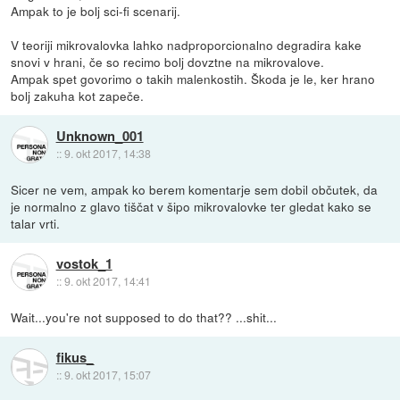
Ampak to je bolj sci-fi scenarij.
V teoriji mikrovalovka lahko nadproporcionalno degradira kake
snovi v hrani, če so recimo bolj dovztne na mikrovalove.
Ampak spet govorimo o takih malenkostih. Škoda je le, ker hrano
bolj zakuha kot zapeče.
Unknown_001
::
9. okt 2017, 14:38
Sicer ne vem, ampak ko berem komentarje sem dobil občutek, da
je normalno z glavo tiščat v šipo mikrovalovke ter gledat kako se
talar vrti.
vostok_1
::
9. okt 2017, 14:41
Wait...you're not supposed to do that?? ...shit...
fikus_
::
9. okt 2017, 15:07