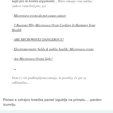
najti pro in kontra argumente
... Hitro iskanje vrne takšne
zadeve (sem bolj pro, ja)
-
Microwave ovens do not cause cancer
-
5 Reasons Why Microwave Oven Cooking Is Harming Your
Health
-
ARE MICROWAVES DANGEROUS?
-
Electromagnetic fields & public health: Microwave ovens
-
Are Microwave Ovens Safe?
-
...
Vaša (z viri podkrepljena) menja, še posebej, če gre za
odklonilna...
Počasi a vztrajno kmečka pamet izgublja na primatu.....pardon
izumrtju.