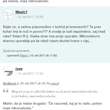
ješ kokice, imaš mikrovalovko.
Magic1
::
10. okt 2017, 10:59
Dejte no, a večina pripomočkov v kuhinji je brezveznih? Ta prav
kuhar ima le nož in ponvo?!? A orodje je tudi nepotrebno, saj imaš
roke? Kateri R-ji. Vsaka stvar ima svojo uporabo. Mikrovalovno
dnevno uporablja pa še nikoli nisem skuhal hrane v njej...
Zgodovina sprememb…
spremenil:
Magic1
(
10. okt 2017 ob 11:00
)
jype
::
10. okt 2017, 11:00
HotBurek
je
10. okt 2017 ob 10:54
izjavil
:
Mogoče je pa to odločilni faktor za ali proti imeti mikrovalovko;
če ješ kokice, imaš mikrovalovko.
Mislim, da je malce drugače: "Če razumeš, kaj je to radio, potem
imaš mikrovalovko."