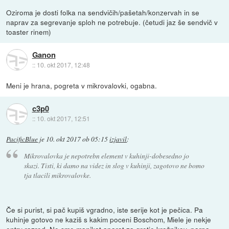
Oziroma je dosti folka na sendvičih/pašetah/konzervah in se
naprav za segrevanje sploh ne potrebuje. (četudi jaz še sendvič v
toaster rinem)
Ganon
::
10. okt 2017, 12:48
Meni je hrana, pogreta v mikrovalovki, ogabna.
c3p0
::
10. okt 2017, 12:51
PacificBlue
je
10. okt 2017 ob 05:15
izjavil
:
Mikrovalovka je nepotrebn element v kuhinji-dobesedno jo
skazi. Tisti, ki damo na videz in slog v kuhinji, zagotovo ne bomo
tja tlacili mikrovalovke.
Če si purist, si pač kupiš vgradno, iste serije kot je pečica. Pa
kuhinje gotovo ne kaziš s kakim poceni Boschom, Miele je nekje