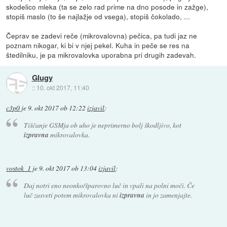
skodelico mleka (ta se zelo rad prime na dno posode in zažge),
stopiš maslo (to še najlažje od vsega), stopiš čokolado, ...
Čeprav se zadevi reče (mikrovalovna) pečica, pa tudi jaz ne
poznam nikogar, ki bi v njej pekel. Kuha in peče se res na
štedilniku, je pa mikrovalovka uporabna pri drugih zadevah.
Glugy
::
10. okt 2017, 11:40
c3p0
je
9. okt 2017 ob 12:22
izjavil
:
Tiščanje GSMja ob uho je neprimerno bolj škodljivo, kot
izpravna
mikrovalovka.
vostok_1
je
9. okt 2017 ob 13:04
izjavil
:
Daj notri eno neonko/šparovno luč in vpali na polni moči. Če
luč zasveti potem mikrovalovka ni
izpravna
in jo zamenjajte.