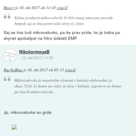
Heavy
je
10. okt 2017 ob 11:45
izjavil
:
Edina prednost mikrovalovke bi bilo manj umazane posode.
Ampak saj se ima pomivalni stroj oz. ženo.
Saj se ima tudi mikrovalovko, pa še prav pride, ko je treba po
skynet apokalipsi na hitro izdelati EMP.
NikolormousB
::
10. okt 2017, 11:55
PacificBlue
je
10. okt 2017 ob 05:15
izjavil
:
Mikrovalovka je nepotrebn element v kuhinji-dobesedno jo
skazi. Tisti, ki damo na videz in slog v kuhinji, zagotovo ne bomo
tja tlacili mikrovalovke.
Jp, mikrovalovke so grde: