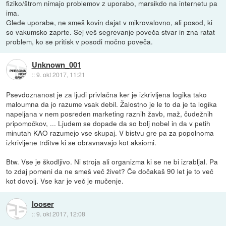
fiziko/štrom nimajo problemov z uporabo, marsikdo na internetu pa
ima.
Glede uporabe, ne smeš kovin dajat v mikrovalovno, ali posod, ki
so vakumsko zaprte. Sej veš segrevanje poveča stvar in zna ratat
problem, ko se pritisk v posodi močno poveča.
Unknown_001
::
9. okt 2017, 11:21
Psevdoznanost je za ljudi privlačna ker je izkrivljena logika tako
maloumna da jo razume vsak debil. Žalostno je le to da je ta logika
napeljana v nem posreden marketing raznih žavb, maž, čudežnih
pripomočkov, ... Ljudem se dopade da so bolj nobel in da v petih
minutah KAO razumejo vse skupaj. V bistvu gre pa za popolnoma
izkrivljene trditve ki se obravnavajo kot aksiomi.
Btw. Vse je škodljivo. Ni stroja ali organizma ki se ne bi izrabljal. Pa
to zdaj pomeni da ne smeš več živet? Če dočakaš 90 let je to več
kot dovolj. Vse kar je več je mučenje.
looser
::
9. okt 2017, 12:08