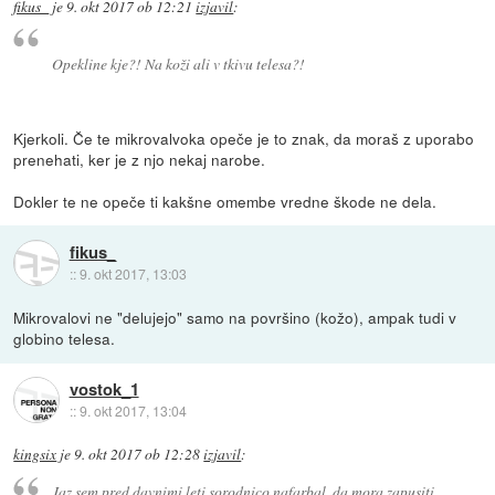
fikus_
je
9. okt 2017 ob 12:21
izjavil
:
Opekline kje?! Na koži ali v tkivu telesa?!
Kjerkoli. Če te mikrovalvoka opeče je to znak, da moraš z uporabo
prenehati, ker je z njo nekaj narobe.
Dokler te ne opeče ti kakšne omembe vredne škode ne dela.
fikus_
::
9. okt 2017, 13:03
Mikrovalovi ne "delujejo" samo na površino (kožo), ampak tudi v
globino telesa.
vostok_1
::
9. okt 2017, 13:04
kingsix
je
9. okt 2017 ob 12:28
izjavil
:
Jaz sem pred davnimi leti sorodnico nafarbal, da mora zapusiti