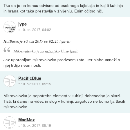
Tko da je na koncu odvisno od osebnega lajfstajla in kaj ti kuhinja
in hrana kot taka prestavlja v življenju. Enim očitno nič.
jype
::
10. okt 2017, 04:02
HotBurek
je
10. okt 2017 ob 02:25
izjavil
:
Mikrovalovka je za suženjsko klaso ljudi.
Jaz uporabljam mikrovalovko predvsem zato, ker slaboumneži o
njej trdijo neumnosti.
PacificBlue
::
10. okt 2017, 05:15
Mikrovalovka je nepotrebn element v kuhinji-dobesedno jo skazi.
Tisti, ki damo na videz in slog v kuhinji, zagotovo ne bomo tja tlacili
mikrovalovke.
MadMax
::
10. okt 2017, 05:19