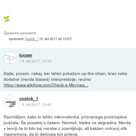
Zgodovina sprememb…
spremenil:
vostok_1
(
9. okt 2017 ob 13:07
)
looser
::
9. okt 2017, 13:14
Dajte, prosim, nekaj, kar lahko pokažem up-the-chain, brez neke
dodatne (morda biased) interpretacije, recimo
https://www.wikihow.com/Check-a-Microwa...
vostok_1
::
9. okt 2017, 13:42
Razmišljam, kako bi lahko mikrovalovka, priznanega proizvajalca
puščala. Še posebej s časem. Namreč, kletka ne degradira. Morda
v teoriji če bi bilo kaj narobe z ozemljitvijo, ali kakšen notranji stik
magnetrona, da bi delovala kot antena.