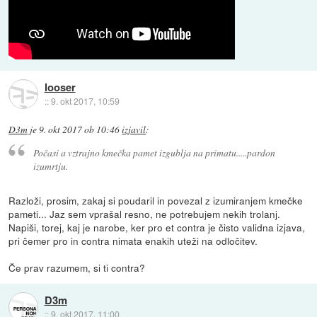
looser
::
9. okt 2017, 10:59
D3m
je
9. okt 2017 ob 10:46
izjavil
:
Počasi a vztrajno kmečka pamet izgublja na primatu.....pardon
izumrtju.
Razloži, prosim, zakaj si poudaril in povezal z izumiranjem kmečke
pameti... Jaz sem vprašal resno, ne potrebujem nekih trolanj.
Napiši, torej, kaj je narobe, ker pro et contra je čisto validna izjava,
pri čemer pro in contra nimata enakih uteži na odločitev.
Če prav razumem, si ti contra?
D3m
::
9. okt 2017, 11:00