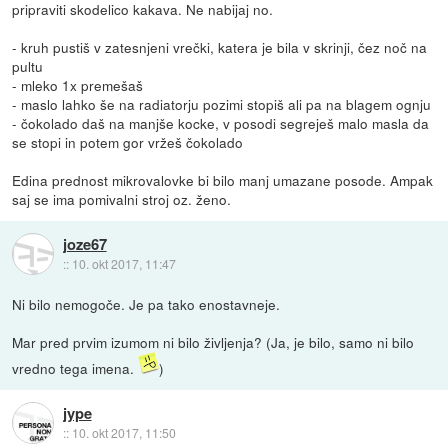
pripraviti skodelico kakava. Ne nabijaj no.
- kruh pustiš v zatesnjeni vrečki, katera je bila v skrinji, čez noč na
pultu
- mleko 1x premešaš
- maslo lahko še na radiatorju pozimi stopiš ali pa na blagem ognju
- čokolado daš na manjše kocke, v posodi segreješ malo masla da
se stopi in potem gor vržeš čokolado
Edina prednost mikrovalovke bi bilo manj umazane posode. Ampak
saj se ima pomivalni stroj oz. ženo.
joze67
::
10. okt 2017, 11:47
Ni bilo nemogoče. Je pa tako enostavneje.
Mar pred prvim izumom ni bilo življenja? (Ja, je bilo, samo ni bilo
vredno tega imena.
)
jype
::
10. okt 2017, 11:50