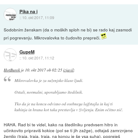
Pika na i
::
10. okt 2017, 11:09
Sodobnim ženskam (da o moških sploh ne bi) se rado kaj zasmodi
pri pogrevanju. Mikrovalovka to čudovito prepreči.
GupeM
::
10. okt 2017, 11:12
HotBurek
je
10. okt 2017 ob 02:25
izjavil
:
Mikrovalovka je za suženjsko klaso ljudi.
Ostali, normalni, uporabljamo štedilnik.
Tko da je na koncu odvisno od osebnega lajfstajla in kaj ti
kuhinja in hrana kot taka prestavlja v življenju. Enim očitno nič.
HAHA. Rad bi te videl, kako na štedilniku predvsem hitro in
učinkovito pripraviš kokice (pol se ti jih zažge), odtajaš zamrznjeno
žemljo (traja, traja, traja, na koncu je še vsa suha), pogreješ