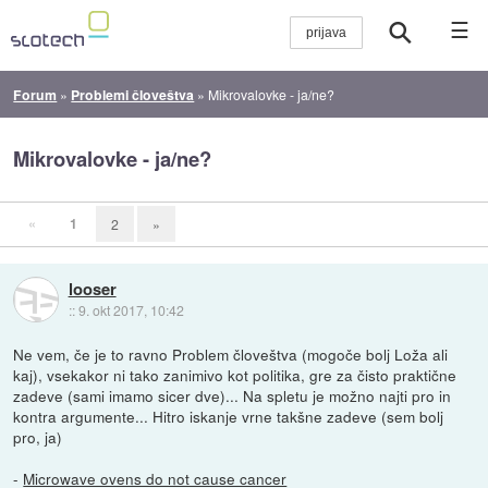
☰
Forum
»
Problemi človeštva
»
Mikrovalovke - ja/ne?
Mikrovalovke - ja/ne?
«
1
2
»
looser
::
9. okt 2017, 10:42
Ne vem, če je to ravno Problem človeštva (mogoče bolj Loža ali
kaj), vsekakor ni tako zanimivo kot politika, gre za čisto praktične
zadeve (sami imamo sicer dve)... Na spletu je možno najti pro in
kontra argumente... Hitro iskanje vrne takšne zadeve (sem bolj
pro, ja)
-
Microwave ovens do not cause cancer