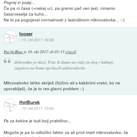
...
Pogrej in pojej
Če pa ni časa (=nekaj ur), pa gremo pač ven jest, nimamo
časa/veselja za kuho...
Ne bi pa pogojeval normalnosti z lastništvom mikrovalovke... :-)
looser
::
10. okt 2017, 09:38
PacificBlue
je
10. okt 2017 ob 05:15
izjavil
:
dobesedno jo skazi. Tisti, ki damo na videz in slog v kuhinji,
zagotovo ne bomo tja tlacili mikrovalovke.
Mikrovalovko lahko skriješ (fizično ali s kakšnimi vratci, ko ne
uporabljaš), če je to res glavni problem :-)
HotBurek
::
10. okt 2017, 10:54
Pa za kokice je tudi bolj praktično...
Mogoče je pa to odločilni faktor za ali proti imeti mikrovalovko; če