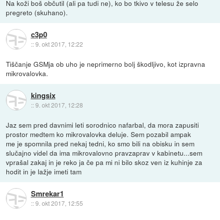
Na koži boš občutil (ali pa tudi ne), ko bo tkivo v telesu že selo
pregreto (skuhano).
c3p0
::
9. okt 2017, 12:22
Tiščanje GSMja ob uho je neprimerno bolj škodljivo, kot izpravna
mikrovalovka.
kingsix
::
9. okt 2017, 12:28
Jaz sem pred davnimi leti sorodnico nafarbal, da mora zapusiti
prostor medtem ko mikrovalovka deluje. Sem pozabil ampak
me je spomnila pred nekaj tedni, ko smo bili na obisku in sem
slučajno videl da ima mikrovalovno pravzaprav v kabinetu...sem
vprašal zakaj in je reko ja če pa mi ni bilo skoz ven iz kuhinje za
hodit in je lažje imeti tam
Smrekar1
::
9. okt 2017, 12:55