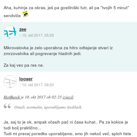
Aha, kuhinja za okras, ješ pa gostilniški futr, ali pa "tvojih 5 minut"
sendviče
zee
::
10. okt 2017, 05:29
Mikrovalovka je zelo uporabna za hitro odtajanje stvari iz
zmrzovalnika ali pogrevanje hladnih jedi.
Za kaj vec pa res ne.
looser
::
10. okt 2017, 09:20
HotBurek
je
10. okt 2017 ob 02:25
izjavil
:
Ostali, normalni, uporabljamo štedilnik.
Ja, saj to je ok, ampak včasih pač ni časa kuhat.. Pa za kokice je
tudi bolj praktično...
Tudi mi precej poredko uporabljamo, smo jih nekoč več, sploh tiste