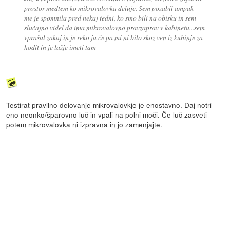
prostor medtem ko mikrovalovka deluje. Sem pozabil ampak
me je spomnila pred nekaj tedni, ko smo bili na obisku in sem
slučajno videl da ima mikrovalovno pravzaprav v kabinetu...sem
vprašal zakaj in je reko ja če pa mi ni bilo skoz ven iz kuhinje za
hodit in je lažje imeti tam
Testirat pravilno delovanje mikrovalovkje je enostavno. Daj notri
eno neonko/šparovno luč in vpali na polni moči. Če luč zasveti
potem mikrovalovka ni izpravna in jo zamenjajte.