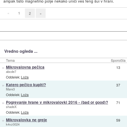
ampak tisto magnetmo polje nekako uniči ves feng šui v hrani.
«
1
2
»
Vredno ogleda ...
Tema
Sporočila
»
Mikrovalovna pečica
13
abcde7
Oddelek:
Loža
»
Katero pečico kupiti?
37
Mare3
Oddelek:
Loža
»
Pogrevanje hrane v mikrovalovki 2016 - (bad or good)?
71
shadeX
Oddelek:
Loža
»
Mikrovalovka ne greje
59
k4vz0024