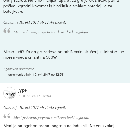
entry razred. Ne sme manjkat aparat za gretje krožnikov, parna
pečica, vgradni kavomat in hladilnik s steklom spredaj, le za
buteljke. /s
Ganon
je
10. okt 2017 ob 12:48
izjavil
:
Meni je hrana, pogreta v mikrovalovki, ogabna.
Mleko tudi? Za druge zadeve pa rabiš malo izkušenj in tehnike, ne
moreš vsega cmarit na 900W.
Zgodovina sprememb…
spremenil:
c3p0
(
10. okt 2017 ob 12:51
)
jype
::
10. okt 2017, 12:53
Ganon
je
10. okt 2017 ob 12:48
izjavil
:
Meni je hrana, pogreta v mikrovalovki, ogabna.
Meni je pa ogabna hrana, pogreta na indukciji. Ne vem zakaj,