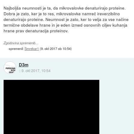
Najboljša neumnosti je ta, da mikrovalovke denaturirajo proteine.
Dobra je zato, ker je to res, mikrovalovke namreč ireverzibilno
denaturirajo proteine. Neumnost je zato, ker to velja za vse načine
termične obdelave hrane in je eden izmed osnovnih ciljev kuhanja
hrane prav denaturacija proteinov.
Zgodovina sprememb…
spremenil:
Smrekar1
(
9. okt 2017 ob 10:54
)
D3m
::
9. okt 2017, 10:54