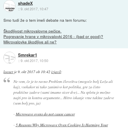
shadeX
::
9. okt 2017, 10:47
Smo tudi že o tem imeli debate na tem forumu:
Škodljivost mikrovalovne pečice.
Pogrevanje hrane v mikrovalovki 2016 - (bad or good)?
Mikrovalovke škodljive ali ne?
Smrekar1
::
9. okt 2017, 10:50
looser
je
9. okt 2017 ob 10:42
izjavil
:
Ne vem, če je to ravno Problem človeštva (mogoče bolj Loža ali
kaj), vsekakor ni tako zanimivo kot politika, gre za čisto
praktične zadeve (sami imamo sicer dve)... Na spletu je možno
najti pro in kontra argumente... Hitro iskanje vrne takšne zadeve
(sem bolj pro, ja)
-
Microwave ovens do not cause cancer
-
5 Reasons Why Microwave Oven Cooking Is Harming Your