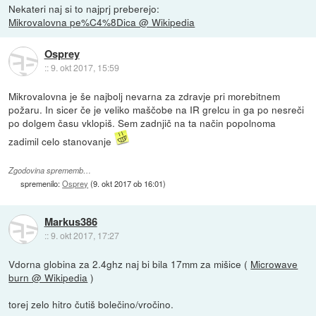
Nekateri naj si to najprj preberejo:
Mikrovalovna pe%C4%8Dica @ Wikipedia
Osprey
::
9. okt 2017, 15:59
Mikrovalovna je še najbolj nevarna za zdravje pri morebitnem
požaru. In sicer če je veliko maščobe na IR grelcu in ga po nesreči
po dolgem času vklopiš. Sem zadnjič na ta način popolnoma
zadimil celo stanovanje
Zgodovina sprememb…
spremenilo:
Osprey
(
9. okt 2017 ob 16:01
)
Markus386
::
9. okt 2017, 17:27
Vdorna globina za 2.4ghz naj bi bila 17mm za mišice (
Microwave
burn @ Wikipedia
)
torej zelo hitro čutiš bolečino/vročino.