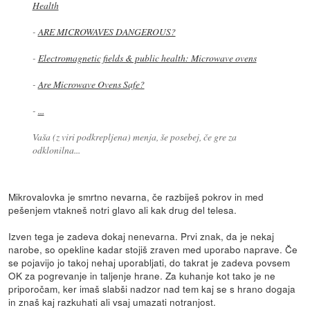
Health
-
ARE MICROWAVES DANGEROUS?
-
Electromagnetic fields & public health: Microwave ovens
-
Are Microwave Ovens Safe?
-
...
Vaša (z viri podkrepljena) menja, še posebej, če gre za
odklonilna...
Mikrovalovka je smrtno nevarna, če razbiješ pokrov in med
pešenjem vtakneš notri glavo ali kak drug del telesa.
Izven tega je zadeva dokaj nenevarna. Prvi znak, da je nekaj
narobe, so opekline kadar stojiš zraven med uporabo naprave. Če
se pojavijo jo takoj nehaj uporabljati, do takrat je zadeva povsem
OK za pogrevanje in taljenje hrane. Za kuhanje kot tako je ne
priporočam, ker imaš slabši nadzor nad tem kaj se s hrano dogaja
in znaš kaj razkuhati ali vsaj umazati notranjost.