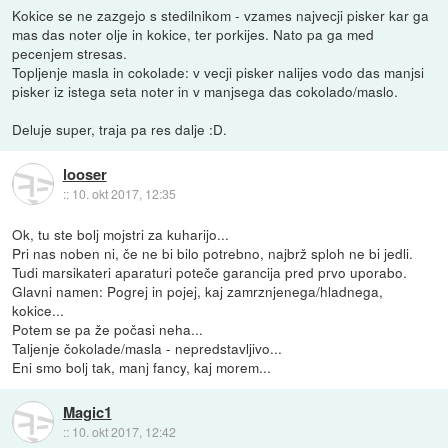
Kokice se ne zazgejo s stedilnikom - vzames najvecji pisker kar ga
mas das noter olje in kokice, ter porkijes. Nato pa ga med
pecenjem stresas.
Topljenje masla in cokolade: v vecji pisker nalijes vodo das manjsi
pisker iz istega seta noter in v manjsega das cokolado/maslo.
Deluje super, traja pa res dalje :D.
looser
::
10. okt 2017, 12:35
Ok, tu ste bolj mojstri za kuharijo...
Pri nas noben ni, če ne bi bilo potrebno, najbrž sploh ne bi jedli.
Tudi marsikateri aparaturi poteče garancija pred prvo uporabo.
Glavni namen: Pogrej in pojej, kaj zamrznjenega/hladnega,
kokice...
Potem se pa že počasi neha...
Taljenje čokolade/masla - nepredstavljivo...
Eni smo bolj tak, manj fancy, kaj morem...
Magic1
::
10. okt 2017, 12:42