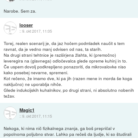
Narobe. Sem za.
looser
::
9. okt 2017, 11:05
Torej, realen scenarij je, da jaz hočem podmladek naučit s tem
ravnat, da je vedno manj odvisen od nas, ta starih.
Na drugi strani tehtnice je razširjena žlahta, ki (premočno)
leveregira na (glavnega) odločevalca glede opreme kuhinj in to.
Če uspem dovolj podkrepljeno ponazoriti, da mikrovalovke niso
kako posebej nevarne, spremeni.
Kot rečeno, že imamo dve, ki pa jih (razen mene in morda še koga
naključno) ne uporablja nihče.
Glede indukcijskih kuhalnikov, po drugi strani, ni absolutno nobenih
težav.
Magic1
::
9. okt 2017, 11:15
Nekoga, ki nima nič fizikalnega znanja, ga boš prepričal v
popolnoma poljubno stvar. Lahko pa rečeš da ljudje, ki so študirali