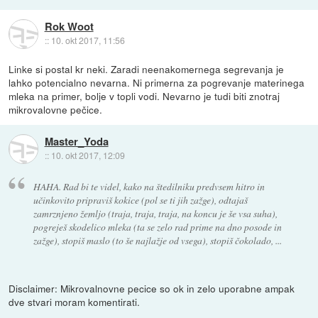
Rok Woot
::
10. okt 2017, 11:56
Linke si postal kr neki. Zaradi neenakomernega segrevanja je
lahko potencialno nevarna. Ni primerna za pogrevanje materinega
mleka na primer, bolje v topli vodi. Nevarno je tudi biti znotraj
mikrovalovne pečice.
Master_Yoda
::
10. okt 2017, 12:09
HAHA. Rad bi te videl, kako na štedilniku predvsem hitro in
učinkovito pripraviš kokice (pol se ti jih zažge), odtajaš
zamrznjeno žemljo (traja, traja, traja, na koncu je še vsa suha),
pogreješ skodelico mleka (ta se zelo rad prime na dno posode in
zažge), stopiš maslo (to še najlažje od vsega), stopiš čokolado, ...
Disclaimer: Mikrovalnovne pecice so ok in zelo uporabne ampak
dve stvari moram komentirati.