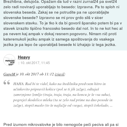
Brezhibna, delujoča. Opažam da tud v razni zurnal24 pa svet24
zelo radi novinarji uporabljajo to besedo: Izpravna. Pa to sploh ni
slovenska beseda. Zakaj se ne potrudite pa ne uporabljajte
slovenske besede? Izpravno se mi prov grdo sliš v sicer
slovenskem stavku. To je tko k da bi govoril špansko potem bi pa v
stavek izrazito tipično francosko besedo dal not. In to ne kot hec al
pa nevem kaj ampak v dokaj resnem pogovoru. Nimam nič proti
kateremukoli jeziku ampak iz samega spoštovanja do vsakega
jezika je pa lepo če uporabljaš besede ki izhajajo iz tega jezika.
Heavy
::
10. okt 2017, 11:45
GupeM
je
10. okt 2017 ob 11:12
izjavil
:
HAHA. Rad bi te videl, kako na štedilniku predvsem hitro in
učinkovito pripraviš kokice (pol se ti jih zažge), odtajaš
zamrznjeno žemljo (traja, traja, traja, na koncu je še vsa suha),
pogreješ skodelico mleka (ta se zelo rad prime na dno posode in
zažge), stopiš maslo (to še najlažje od vsega), stopiš čokolado, ...
Pred izumom mikrovalovke je bilo nemogoče peči peciva ali pa si