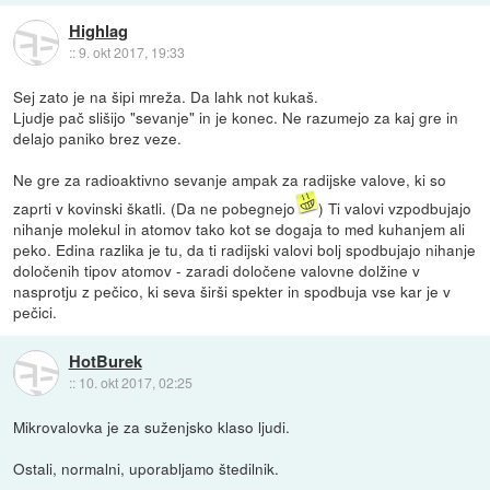
Highlag
::
9. okt 2017, 19:33
Sej zato je na šipi mreža. Da lahk not kukaš.
Ljudje pač slišijo "sevanje" in je konec. Ne razumejo za kaj gre in
delajo paniko brez veze.
Ne gre za radioaktivno sevanje ampak za radijske valove, ki so
zaprti v kovinski škatli. (Da ne pobegnejo
) Ti valovi vzpodbujajo
nihanje molekul in atomov tako kot se dogaja to med kuhanjem ali
peko. Edina razlika je tu, da ti radijski valovi bolj spodbujajo nihanje
določenih tipov atomov - zaradi določene valovne dolžine v
nasprotju z pečico, ki seva širši spekter in spodbuja vse kar je v
pečici.
HotBurek
::
10. okt 2017, 02:25
Mikrovalovka je za suženjsko klaso ljudi.
Ostali, normalni, uporabljamo štedilnik.