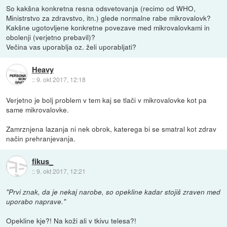
So kakšna konkretna resna odsvetovanja (recimo od WHO,
Ministrstvo za zdravstvo, itn.) glede normalne rabe mikrovalovk?
Kakšne ugotovljene konkretne povezave med mikrovalovkami in
obolenji (verjetno prebavil)?
Večina vas uporablja oz. želi uporabljati?
Heavy
::
9. okt 2017, 12:18
Verjetno je bolj problem v tem kaj se tlači v mikrovalovke kot pa
same mikrovalovke.
Zamrznjena lazanja ni nek obrok, katerega bi se smatral kot zdrav
način prehranjevanja.
fikus_
::
9. okt 2017, 12:21
"Prvi znak, da je nekaj narobe, so opekline kadar stojiš zraven med
uporabo naprave."
Opekline kje?! Na koži ali v tkivu telesa?!