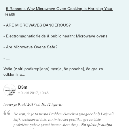
-
5 Reasons Why Microwave Oven Cooking Is Harming Your
Health
-
ARE MICROWAVES DANGEROUS?
-
Electromagnetic fields & public health: Microwave ovens
-
Are Microwave Ovens Safe?
-
...
Vaša (z viri podkrepljena) menja, še posebej, če gre za
odklonilna...
D3m
::
9. okt 2017, 10:46
looser
je
9. okt 2017 ob 10:42
izjavil
:
Ne vem, če je to ravno Problem človeštva (mogoče bolj Loža ali
kaj), vsekakor ni tako zanimivo kot politika, gre za čisto
praktične zadeve (sami imamo sicer dve)...
Na spletu je možno