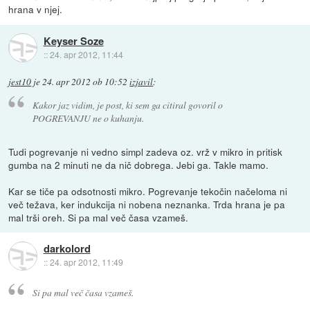
hrana v njej.
Keyser Soze
::
24. apr 2012, 11:44
jest10
je
24. apr 2012 ob 10:52
izjavil
:
Kakor jaz vidim, je post, ki sem ga citiral govoril o
POGREVANJU ne o kuhanju.
Tudi pogrevanje ni vedno simpl zadeva oz. vrž v mikro in pritisk
gumba na 2 minuti ne da nič dobrega. Jebi ga. Takle mamo.
Kar se tiče pa odsotnosti mikro. Pogrevanje tekočin načeloma ni
več težava, ker indukcija ni nobena neznanka. Trda hrana je pa
mal trši oreh. Si pa mal več časa vzameš.
darkolord
::
24. apr 2012, 11:49
Si pa mal več časa vzameš.