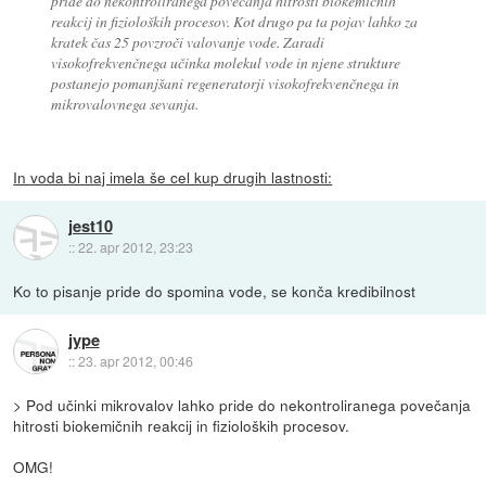
pride do nekontroliranega povečanja hitrosti biokemičnih
reakcij in fizioloških procesov. Kot drugo pa ta pojav lahko za
kratek čas 25 povzroči valovanje vode. Zaradi
visokofrekvenčnega učinka molekul vode in njene strukture
postanejo pomanjšani regeneratorji visokofrekvenčnega in
mikrovalovnega sevanja.
In voda bi naj imela še cel kup drugih lastnosti:
jest10
::
22. apr 2012, 23:23
Ko to pisanje pride do spomina vode, se konča kredibilnost
jype
::
23. apr 2012, 00:46
> Pod učinki mikrovalov lahko pride do nekontroliranega povečanja
hitrosti biokemičnih reakcij in fizioloških procesov.
OMG!