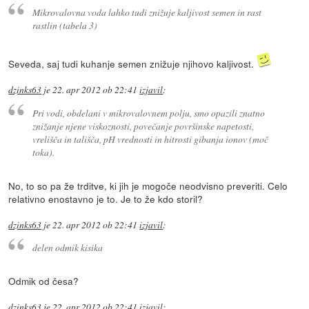
Mikrovalovna voda lahko tudi znižuje kaljivost semen in rast
rastlin (tabela 3)
Seveda, saj tudi kuhanje semen znižuje njihovo kaljivost.
dzinks63
je
22. apr 2012 ob 22:41
izjavil
:
Pri vodi, obdelani v mikrovalovnem polju, smo opazili znatno
znižanje njene viskoznosti, povečanje površinske napetosti,
vrelišča in tališča, pH vrednosti in hitrosti gibanja ionov (moč
toka).
No, to so pa že trditve, ki jih je mogoče neodvisno preveriti. Celo
relativno enostavno je to. Je to že kdo storil?
dzinks63
je
22. apr 2012 ob 22:41
izjavil
:
delen odmik kisika
Odmik od česa?
dzinks63
je
22. apr 2012 ob 22:41
izjavil
: