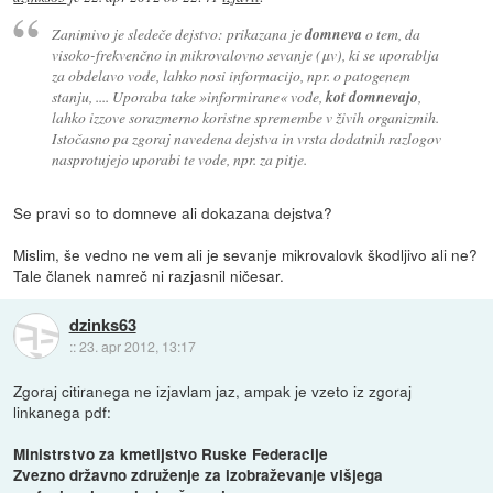
Zanimivo je sledeče dejstvo: prikazana je
domneva
o tem, da
visoko-frekvenčno in mikrovalovno sevanje (μv), ki se uporablja
za obdelavo vode, lahko nosi informacijo, npr. o patogenem
stanju, .... Uporaba take »informirane« vode,
kot domnevajo
,
lahko izzove sorazmerno koristne spremembe v živih organizmih.
Istočasno pa zgoraj navedena dejstva in vrsta dodatnih razlogov
nasprotujejo uporabi te vode, npr. za pitje.
Se pravi so to domneve ali dokazana dejstva?
Mislim, še vedno ne vem ali je sevanje mikrovalovk škodljivo ali ne?
Tale članek namreč ni razjasnil ničesar.
dzinks63
::
23. apr 2012, 13:17
Zgoraj citiranega ne izjavlam jaz, ampak je vzeto iz zgoraj
linkanega pdf:
Ministrstvo za kmetijstvo Ruske Federacije
Zvezno državno združenje za izobraževanje višjega