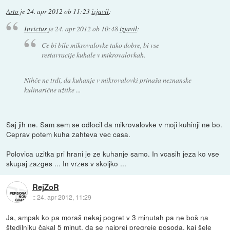
Arto
je
24. apr 2012 ob 11:23
izjavil
:
Invictus
je
24. apr 2012 ob 10:48
izjavil
:
Ce bi bile mikrovalovke tako dobre, bi vse
restavracije kuhale v mikrovalovkah.
Nihče ne trdi, da kuhanje v mikrovalovki prinaša neznanske
kulinarične užitke ...
Saj jih ne. Sam sem se odlocil da mikrovalovke v moji kuhinji ne bo.
Ceprav potem kuha zahteva vec casa.
Polovica uzitka pri hrani je ze kuhanje samo. In vcasih jeza ko vse
skupaj zazges ... In vrzes v skoljko ...
RejZoR
::
24. apr 2012, 11:29
Ja, ampak ko pa moraš nekaj pogret v 3 minutah pa ne boš na
štedilniku čakal 5 minut, da se najprej pregreje posoda, kaj šele