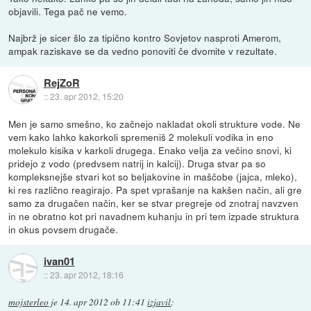
objavili. Tega pač ne vemo.
Najbrž je sicer šlo za tipično kontro Sovjetov nasproti Amerom,
ampak raziskave se da vedno ponoviti če dvomite v rezultate.
RejZoR
::
23. apr 2012, 15:20
Men je samo smešno, ko začnejo nakladat okoli strukture vode. Ne
vem kako lahko kakorkoli spremeniš 2 molekuli vodika in eno
molekulo kisika v karkoli drugega. Enako velja za večino snovi, ki
pridejo z vodo (predvsem natrij in kalcij). Druga stvar pa so
kompleksnejše stvari kot so beljakovine in maščobe (jajca, mleko),
ki res različno reagirajo. Pa spet vprašanje na kakšen način, ali gre
samo za drugačen način, ker se stvar pregreje od znotraj navzven
in ne obratno kot pri navadnem kuhanju in pri tem izpade struktura
in okus povsem drugače.
ivan01
::
23. apr 2012, 18:16
mojsterleo
je
14. apr 2012 ob 11:41
izjavil
: