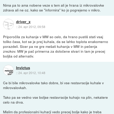
Nima pa to ama nobene veze s tem ali je hrana iz mikrovalovke
zdrava ali ne oz. kako se "informira" ko jo pogrejemo v mikro.
driver_x
::
24. apr 2012, 09:58
Priporočila za kuhanje v MW so celo, da hrano pustiš stati vsaj
toliko časa, kot se je prej kuhala, da se lahko toplota enakomerno
porazdeli. Sicer pa ne gre mešati kuhanja v MW in pečenja
zrezkov. MW je pač primerna za določene stvari in tam je precej
boljša od alternativ.
Invictus
::
24. apr 2012, 10:48
Ce bi bile mikrovalovke tako dobre, bi vse restavracije kuhale v
mikrovalovkah.
Tako pa se vedno vse boljse restavracije kuhajo na plin, nekatere
celo na drva.
Mislim da profesionalni kuharji vedo precej bolje kako je treba