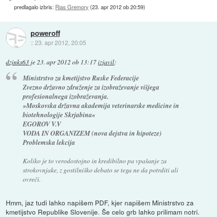
predlagalo izbris:
Rias Gremory
(
23. apr 2012 ob 20:59
)
poweroff
::
23. apr 2012, 20:05
dzinks63
je
23. apr 2012 ob 13:17
izjavil
:
Ministrstvo za kmetijstvo Ruske Federacije
Zvezno državno združenje za izobraževanje višjega
profesionalnega izobraževanja.
»Moskovska državna akademija veterinarske medicine in
biotehnologije Skrjabina«
EGOROV V.V
VODA IN ORGANIZEM (nova dejstva in hipoteze)
Problemska lekcija
Koliko je to verodostojno in kredibilno pa vpašanje za
strokovnjake, z gostilniško debato se tega ne da potrditi ali
ovreči.
Hmm, jaz tudi lahko napišem PDF, kjer napišem Ministrstvo za
kmetijstvo Republike Slovenije. Še celo grb lahko prilimam notri.