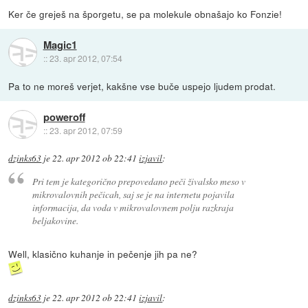
Ker če greješ na šporgetu, se pa molekule obnašajo ko Fonzie!
Magic1
::
23. apr 2012, 07:54
Pa to ne moreš verjet, kakšne vse buče uspejo ljudem prodat.
poweroff
::
23. apr 2012, 07:59
dzinks63
je
22. apr 2012 ob 22:41
izjavil
:
Pri tem je kategorično prepovedano peči živalsko meso v
mikrovalovnih pečicah, saj se je na internetu pojavila
informacija, da voda v mikrovalovnem polju razkraja
beljakovine.
Well, klasično kuhanje in pečenje jih pa ne?
dzinks63
je
22. apr 2012 ob 22:41
izjavil
: