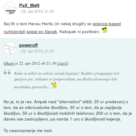
PaX_MaN
::
22. apr 2012, 21:33
Sej lih o tem Hansu Hertlu (in nekaj drugih) so
science-based
nutricionisti
spisal en članek
. Kakopak ni pozitiven.
poweroff
::
22. apr 2012, 21:37
Okapi
je
22. apr 2012 ob 21:30
izjavil
:
Kako se nihče ne sekira zaradi kajenja? Kadilce preganjajo kot
garjave pse, reklame so prepovedane, na škatlicah morajo biti
morbidna sporočila ...
No ja, to je res. Ampak med "alternativci" slišiš: 20 ur predavanj o
tem, da so mikrovalovke škodljive, 30 ur o tem, da je cepljenje
škodljivo, 50 ur o škodljivosti mobilnih telefonov, 200 ur o tem, da je
danes vse zastrupljeno, pa morda 1 uro o škodljivosti kajenja.
To nesorazmerje me moti.