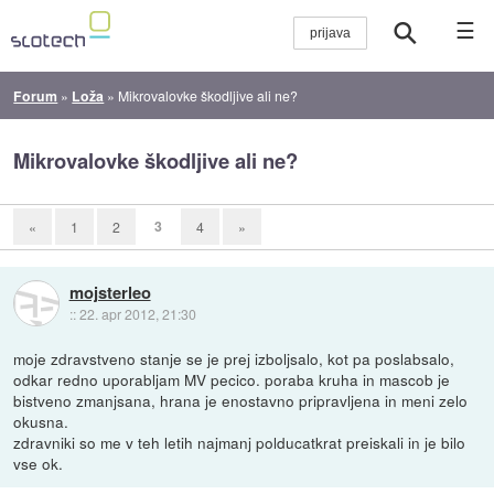
☰
Forum
»
Loža
»
Mikrovalovke škodljive ali ne?
Mikrovalovke škodljive ali ne?
3
«
1
2
4
»
mojsterleo
::
22. apr 2012, 21:30
moje zdravstveno stanje se je prej izboljsalo, kot pa poslabsalo,
odkar redno uporabljam MV pecico. poraba kruha in mascob je
bistveno zmanjsana, hrana je enostavno pripravljena in meni zelo
okusna.
zdravniki so me v teh letih najmanj polducatkrat preiskali in je bilo
vse ok.