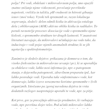
polja? Pri vodi, obdelani v mikrovalovnem polju, smo opazili
znatno znižanje njene viskoznosti, povečanje površinske
napetosti, vrelišča in tališča, pH vrednosti in hitrosti gibanja
ionov (moč toka). Vzroki teh sprememb so, razen lokalnega
segrevanja, sledeči: delen odmik kisika in aktivacija ostalega
dela z oblikovanjem (AOK) aktivne oblike kisika in radikalov. To
poruši ravnotežje procesov disociacije vode s spremembo njene
kislosti, s spremembo strukture ter drugih lastnosti. V znanstveni
literaturi navajajo, da mikrovalovi učinkujejo na vodo tako, da
inducirajo v vodi pojav njenih anomalnih struktur, ki se jih
ugotavlja s spektrofotometrijo.
Zanimivo je sledeče dejstvo: prikazana je domneva o tem, da
visoko-frekvenčno in mikrovalovno sevanje (μv), ki se uporablja
za obdelavo vode, lahko nosi informacijo, npr. o patogenem
stanju, o dejavniku patogenosti, zdravilnem preparatu ipd., kar
lahko posreduje vodi. Uporaba take »informirane« vode, kot
domnevajo, lahko izzove sorazmerno koristne spremembe v živih
organizmih. Istočasno pa zgoraj navedena dejstva in vrsta
dodatnih razlogov nasprotujejo uporabi te vode, npr. za pitje.
Kot prvo, gre za precejšnjo aktivacijo predmetov, ki vsebujejo
vodo, npr. površina slojev teles. Pod učinki mikrovalov lahko