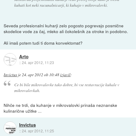
kuhati kot neki racunalnicarji, ki kuhajo v mikrovalovki.
Seveda profesionalni kuharji zelo pogosto pogrevajo posmične
skodelice vode za čaj, mleko ali čokolešnik za otroke in podobno.
Ali imaš potem tudi ti doma konvektomat?
Arto
::
24. apr 2012, 11:23
Invictus
je
24. apr 2012 ob 10:48
izjavil
:
Ce bi bile mikrovalovke tako dobre, bi vse restavracije kuhale v
mikrovalovkah.
Nihče ne trdi, da kuhanje v mikrovalovki prinaša neznanske
kulinarične užitke ...
Invictus
::
24. apr 2012, 11:25