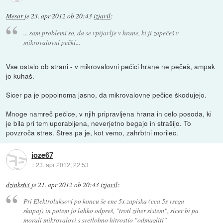
Mesar
je
23. apr 2012 ob 20:43
izjavil
:
... sam problemi so, da se vpijavlje v hrane, ki ji zapečeš v
mikrovalovni pečki...
Vse ostalo ob strani - v mikrovalovni pečici hrane ne pečeš, ampak
jo kuhaš.
Sicer pa je popolnoma jasno, da mikrovalovne pečice škodujejo.
Mnoge namreč pečice, v njih pripravljena hrana in celo posoda, ki
je bila pri tem uporabljena, neverjetno begajo in strašijo. To
povzroča stres. Stres pa je, kot vemo, zahrbtni morilec.
joze67
::
23. apr 2012, 22:53
dzinks63
je
21. apr 2012 ob 20:43
izjavil
:
Pri Elektroluksovi po koncu še ene 5x zapiska (cca 5s vsega
skupaj) in potem jo lahko odpreš, "trotl ziher sistem", sicer bi pa
morali mikrovalovi s svetlobno hitrostjo "odmagliti"