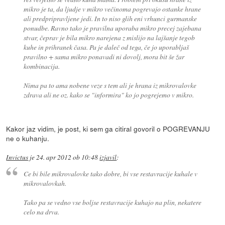
mikro je ta, da ljudje v mikro večinoma pogrevajo ostanke hrane
ali predpripravljene jedi. In to niso glih eni vrhunci gurmanske
ponudbe. Ravno tako je pravilna uporaba mikro precej zajebana
stvar, čeprav je bila mikro narejena z mislijo na lajšanje tegob
kuhe in prihranek časa. Pa je daleč od tega, če jo uporabljaš
pravilno + sama mikro ponavadi ni dovolj, mora bit še žar
kombinacija.
Nima pa to ama nobene veze s tem ali je hrana iz mikrovalovke
zdrava ali ne oz. kako se "informira" ko jo pogrejemo v mikro.
Kakor jaz vidim, je post, ki sem ga citiral govoril o POGREVANJU
ne o kuhanju.
Invictus
je
24. apr 2012 ob 10:48
izjavil
:
Ce bi bile mikrovalovke tako dobre, bi vse restavracije kuhale v
mikrovalovkah.
Tako pa se vedno vse boljse restavracije kuhajo na plin, nekatere
celo na drva.