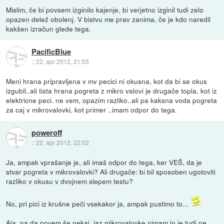
Mislim, če bi povsem izginilo kajenje, bi verjetno izginil tudi zelo
opazen delež obolenj. V bistvu me prav zanima, če je kdo naredil
kakšen izračun glede tega.
PacificBlue
::
22. apr 2012, 21:55
Meni hrana pripravljena v mv pecici ni okusna, kot da bi se okus
izgubil..ali tista hrana pogreta z mikro valovi je drugače topla, kot iz
elektricne peci. ne vem, opazim razliko..ali pa kaksna voda pogreta
za caj v mikrovalovki, kot primer ..imam odpor do tega.
poweroff
::
22. apr 2012, 22:02
Ja, ampak vprašanje je, ali imaš odpor do tega, ker VEŠ, da je
stvar pogreta v mikrovalovki? Ali drugače: bi bil sposoben ugotoviti
razliko v okusu v dvojnem slepem testu?
No, pri pici iz krušne peči vsekakor ja, ampak pustimo to...
Aja, pa da povem še nekaj. jaz mikrovalovke nimam in je tudi ne