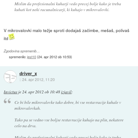
Mislim da profesionalni kuharji vedo precej bolje kako je treba
kuhati kot neki racunalnicarji, ki kuhajo v mikrovalovki.
V mikrovalovki malo težje sproti dodajaš začimbe, mešaš, polivaš
itd
Zgodovina sprememb…
spremenilo:
jest10
(
24. apr 2012 ob 10:53
)
driver_x
::
24. apr 2012, 11:20
Invictus
je
24. apr 2012 ob 10:48
izjavil
:
Ce bi bile mikrovalovke tako dobre, bi vse restavracije kuhale v
mikrovalovkah.
Tako pa se vedno vse boljse restavracije kuhajo na plin, nekatere
celo na drva.
Mislim da profesionalni kuharji vedo precej bolje kako je treba