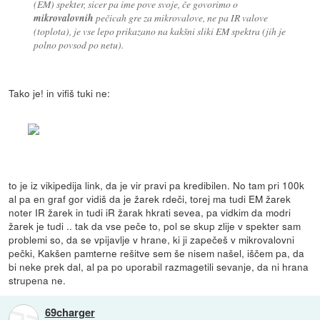
(EM) spekter, sicer pa ime pove svoje, če govorimo o
mikrovalovnih
pečicah gre za mikrovalove, ne pa IR valove
(toplota), je vse lepo prikazano na kakšni sliki EM spektra (jih je
polno povsod po netu).
Tako je! in vifiš tuki ne:
to je iz vikipedija link, da je vir pravi pa kredibilen. No tam pri 100k
al pa en graf gor vidiš da je žarek rdeči, torej ma tudi EM žarek
noter IR žarek in tudi iR žarak hkrati sevea, pa vidkim da modri
žarek je tudi .. tak da vse peče to, pol se skup zlije v spekter sam
problemi so, da se vpijavlje v hrane, ki ji zapečeš v mikrovalovni
pečki, Kakšen pamterne rešitve sem še nisem našel, iščem pa, da
bi neke prek dal, al pa po uporabil razmagetili sevanje, da ni hrana
strupena ne.
69charger