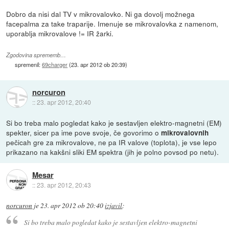
Dobro da nisi dal TV v mikrovalovko. Ni ga dovolj možnega
facepalma za take traparije. Imenuje se mikrovalovka z namenom,
uporablja mikrovalove != IR žarki.
Zgodovina sprememb…
spremenil:
69charger
(
23. apr 2012 ob 20:39
)
norcuron
::
23. apr 2012, 20:40
Si bo treba malo pogledat kako je sestavljen elektro-magnetni (EM)
spekter, sicer pa ime pove svoje, če govorimo o
mikrovalovnih
pečicah gre za mikrovalove, ne pa IR valove (toplota), je vse lepo
prikazano na kakšni sliki EM spektra (jih je polno povsod po netu).
Mesar
::
23. apr 2012, 20:43
norcuron
je
23. apr 2012 ob 20:40
izjavil
:
Si bo treba malo pogledat kako je sestavljen elektro-magnetni