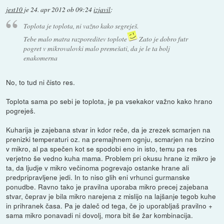
jest10
je
24. apr 2012 ob 09:24
izjavil
:
Toplota je toplota, ni važno kako segreješ.
Tebe malo matra razporeditev toplote
Zato je dobro futr
pogret v mikrovalovki malo premešati, da je le ta bolj
enakomerna
No, to tud ni čisto res.
Toplota sama po sebi je toplota, je pa vsekakor važno kako hrano
pogreješ.
Kuharija je zajebana stvar in kdor reče, da je zrezek scmarjen na
prenizki temperaturi oz. na premajhnem ognju, scmarjen na brzino
v mikro, al pa spečen kot se spodobi eno in isto, temu pa res
verjetno še vedno kuha mama. Problem pri okusu hrane iz mikro je
ta, da ljudje v mikro večinoma pogrevajo ostanke hrane ali
predpripravljene jedi. In to niso glih eni vrhunci gurmanske
ponudbe. Ravno tako je pravilna uporaba mikro precej zajebana
stvar, čeprav je bila mikro narejena z mislijo na lajšanje tegob kuhe
in prihranek časa. Pa je daleč od tega, če jo uporabljaš pravilno +
sama mikro ponavadi ni dovolj, mora bit še žar kombinacija.