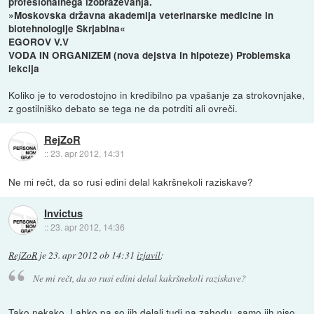
profesionalnega izobraževanja.
»Moskovska državna akademija veterinarske medicine in
biotehnologije Skrjabina«
EGOROV V.V
VODA IN ORGANIZEM (nova dejstva in hipoteze) Problemska
lekcija
Koliko je to verodostojno in kredibilno pa vpašanje za strokovnjake,
z gostilniško debato se tega ne da potrditi ali ovreči.
RejZoR
::
23. apr 2012, 14:31
Ne mi rečt, da so rusi edini delal kakršnekoli raziskave?
Invictus
::
23. apr 2012, 14:36
RejZoR
je
23. apr 2012 ob 14:31
izjavil
:
Ne mi rečt, da so rusi edini delal kakršnekoli raziskave?
Tako nekako. Lahko pa so jih delali tudi na zahodu, samo jih niso