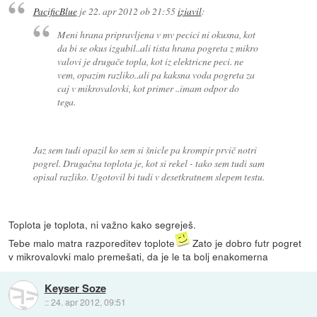
PacificBlue
je
22. apr 2012 ob 21:55
izjavil
:
Meni hrana pripravljena v mv pecici ni okusna, kot
da bi se okus izgubil..ali tista hrana pogreta z mikro
valovi je drugače topla, kot iz elektricne peci. ne
vem, opazim razliko..ali pa kaksna voda pogreta za
caj v mikrovalovki, kot primer ..imam odpor do
tega.
Jaz sem tudi opazil ko sem si šnicle pa krompir prvič notri
pogrel. Drugačna toplota je, kot si rekel - tako sem tudi sam
opisal razliko. Ugotovil bi tudi v desetkratnem slepem testu.
Toplota je toplota, ni važno kako segreješ.
Tebe malo matra razporeditev toplote
Zato je dobro futr pogret
v mikrovalovki malo premešati, da je le ta bolj enakomerna
Keyser Soze
::
24. apr 2012, 09:51