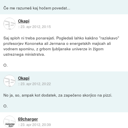
Če me razumeš kaj hočem povedat...
Okapi
::
23. apr 2012, 20:15
Saj sploh ni treba ponarejati. Pogledaš lahko kakšno "raziskavo"
profesorjev Kononeka ali Jermana o energetskih majicah ali
vodnem spominu, z grbom ljubljanske univerze in žigom
ustreznega ministrstva.
O.
Okapi
::
23. apr 2012, 20:22
No ja, so, ampak kot dodatek, za zapečeno skorjico na pizzi.
O.
69charger
::
23. apr 2012, 20:39