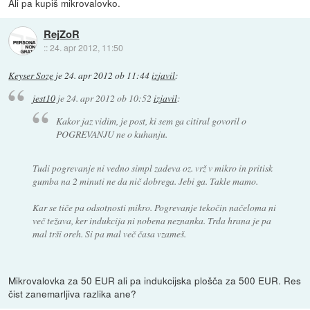
Ali pa kupiš mikrovalovko.
RejZoR
::
24. apr 2012, 11:50
Keyser Soze
je
24. apr 2012 ob 11:44
izjavil
:
jest10
je
24. apr 2012 ob 10:52
izjavil
:
Kakor jaz vidim, je post, ki sem ga citiral govoril o
POGREVANJU ne o kuhanju.
Tudi pogrevanje ni vedno simpl zadeva oz. vrž v mikro in pritisk
gumba na 2 minuti ne da nič dobrega. Jebi ga. Takle mamo.
Kar se tiče pa odsotnosti mikro. Pogrevanje tekočin načeloma ni
več težava, ker indukcija ni nobena neznanka. Trda hrana je pa
mal trši oreh. Si pa mal več časa vzameš.
Mikrovalovka za 50 EUR ali pa indukcijska plošča za 500 EUR. Res
čist zanemarljiva razlika ane?