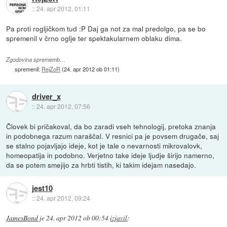
::
24. apr 2012, 01:11
Pa proti rogljičkom tud :P Daj ga not za mal predolgo, pa se bo
spremenil v črno oglje ter spektakularnem oblaku dima.
Zgodovina sprememb…
spremenil:
RejZoR
(
24. apr 2012 ob 01:11
)
driver_x
::
24. apr 2012, 07:56
Človek bi pričakoval, da bo zaradi vseh tehnologij, pretoka znanja
in podobnega razum naraščal. V resnici pa je povsem drugače, saj
se stalno pojavljajo ideje, kot je tale o nevarnosti mikrovalovk,
homeopatija in podobno. Verjetno take ideje ljudje širijo namerno,
da se potem smejijo za hrbti tistih, ki takim idejam nasedajo.
jest10
::
24. apr 2012, 09:24
JamesBond
je
24. apr 2012 ob 00:54
izjavil
: