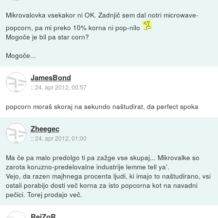
Mikrovalovka vsekakor ni OK. Zadnjič sem dal notri microwave-
popcorn, pa mi preko 10% korna ni pop-nilo
Mogoče je bil pa star corn?
Mogoče...
JamesBond
::
24. apr 2012, 00:57
popcorn moraš skoraj na sekundo naštudirat, da perfect spoka
Zheegec
::
24. apr 2012, 01:00
Ma če pa malo predolgo ti pa zažge vse skupaj... Mikrovalke so
zarota koruzno-predelovalne industrije lemme tell ya'.
Vejo, da razen majhnega procenta ljudi, ki imajo to naštudirano, vsi
ostali porabijo dosti več korna za isto popcorna kot na navadni
pečici. Torej prodajo več.
RejZoR