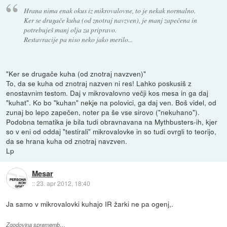
Hrana nima enak okus iz mikrovalovne, to je nekak normalno.
Ker se drugače kuha (od znotraj navzven), je manj zapečena in
potrebuješ manj olja za pripravo.
Restavracije pa niso neko jako merilo...
"Ker se drugače kuha (od znotraj navzven)"
To, da se kuha od znotraj nazven ni res! Lahko poskusiš z
enostavnim testom. Daj v mikrovalovno večji kos mesa in ga daj
"kuhat". Ko bo "kuhan" nekje na polovici, ga daj ven. Boš videl, od
zunaj bo lepo zapečen, noter pa še vse sirovo ("nekuhano").
Podobna tematika je bila tudi obravnavana na Mythbusters-ih, kjer
so v eni od oddaj "testirali" mikrovalovke in so tudi ovrgli to teorijo,
da se hrana kuha od znotraj navzven.
Lp
Mesar
::
23. apr 2012, 18:40
Ja samo v mikrovalovki kuhajo IR žarki ne pa ogenj,.
Zgodovina sprememb…