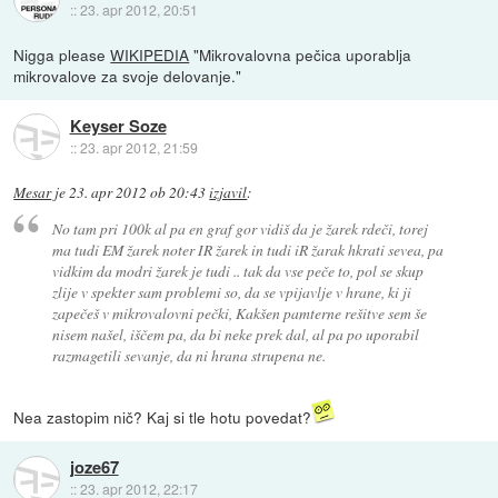
::
23. apr 2012, 20:51
Nigga please
WIKIPEDIA
"Mikrovalovna pečica uporablja
mikrovalove za svoje delovanje."
Keyser Soze
::
23. apr 2012, 21:59
Mesar
je
23. apr 2012 ob 20:43
izjavil
:
No tam pri 100k al pa en graf gor vidiš da je žarek rdeči, torej
ma tudi EM žarek noter IR žarek in tudi iR žarak hkrati sevea, pa
vidkim da modri žarek je tudi .. tak da vse peče to, pol se skup
zlije v spekter sam problemi so, da se vpijavlje v hrane, ki ji
zapečeš v mikrovalovni pečki, Kakšen pamterne rešitve sem še
nisem našel, iščem pa, da bi neke prek dal, al pa po uporabil
razmagetili sevanje, da ni hrana strupena ne.
Nea zastopim nič? Kaj si tle hotu povedat?
joze67
::
23. apr 2012, 22:17