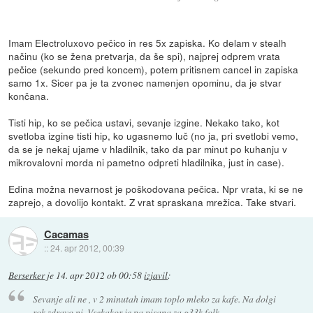
Imam Electroluxovo pečico in res 5x zapiska. Ko delam v stealh
načinu (ko se žena pretvarja, da še spi), najprej odprem vrata
pečice (sekundo pred koncem), potem pritisnem cancel in zapiska
samo 1x. Sicer pa je ta zvonec namenjen opominu, da je stvar
končana.
Tisti hip, ko se pečica ustavi, sevanje izgine. Nekako tako, kot
svetloba izgine tisti hip, ko ugasnemo luč (no ja, pri svetlobi vemo,
da se je nekaj ujame v hladilnik, tako da par minut po kuhanju v
mikrovalovni morda ni pametno odpreti hladilnika, just in case).
Edina možna nevarnost je poškodovana pečica. Npr vrata, ki se ne
zaprejo, a dovolijo kontakt. Z vrat spraskana mrežica. Take stvari.
Cacamas
::
24. apr 2012, 00:39
Berserker
je
14. apr 2012 ob 00:58
izjavil
:
Sevanje ali ne , v 2 minutah imam toplo mleko za kafe. Na dolgi
rok zdravo ni. Vsekakor je pa pisana za g33k folk.