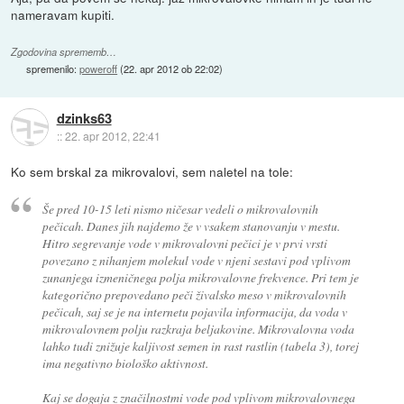
nameravam kupiti.
Zgodovina sprememb…
spremenilo:
poweroff
(
22. apr 2012 ob 22:02
)
dzinks63
::
22. apr 2012, 22:41
Ko sem brskal za mikrovalovi, sem naletel na tole:
Še pred 10-15 leti nismo ničesar vedeli o mikrovalovnih
pečicah. Danes jih najdemo že v vsakem stanovanju v mestu.
Hitro segrevanje vode v mikrovalovni pečici je v prvi vrsti
povezano z nihanjem molekul vode v njeni sestavi pod vplivom
zunanjega izmeničnega polja mikrovalovne frekvence. Pri tem je
kategorično prepovedano peči živalsko meso v mikrovalovnih
pečicah, saj se je na internetu pojavila informacija, da voda v
mikrovalovnem polju razkraja beljakovine. Mikrovalovna voda
lahko tudi znižuje kaljivost semen in rast rastlin (tabela 3), torej
ima negativno biološko aktivnost.
Kaj se dogaja z značilnostmi vode pod vplivom mikrovalovnega