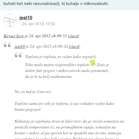
kuhati kot neki racunalnicarji, ki kuhajo v mikrovalovki.
jest10
::
24. apr 2012, 10:52
Keyser Soze
je
24. apr 2012 ob 09:51
izjavil
:
jest10
je
24. apr 2012 ob 09:24
izjavil
:
Toplota je toplota, ni važno kako segreješ.
Tebe malo matra razporeditev toplote
Zato je
dobro futr pogret v mikrovalovki malo premešati,
da je le ta bolj enakomerna
No, to tud ni čisto res.
Toplota sama po sebi je toplota, je pa vsekakor važno kako
hrano pogreješ.
Kuharija je zajebana stvar in kdor reče, da je zrezek scmarjen na
prenizki temperaturi oz. na premajhnem ognju, scmarjen na
brzino v mikro, al pa spečen kot se spodobi eno in isto, temu pa
res verjetno še vedno kuha mama. Problem pri okusu hrane iz