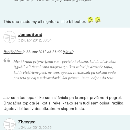
This one made my all nighter a little bit better.
JamesBond
::
24. apr 2012, 00:54
PacificBlue
je
22. apr 2012 ob 21:55
izjavil
:
Meni hrana pripravljena v mv pecici ni okusna, kot da bi se okus
izgubil..ali tista hrana pogreta z mikro valovi je drugače topla,
kot iz elektricne peci. ne vem, opazim razliko..ali pa kaksna voda
pogreta za caj v mikrovalovki, kot primer ..imam odpor do tega.
Jaz sem tudi opazil ko sem si šnicle pa krompir prvič notri pogrel.
Drugačna toplota je, kot si rekel - tako sem tudi sam opisal razliko.
Ugotovil bi tudi v desetkratnem slepem testu.
Zheegec
::
24. apr 2012, 00:55