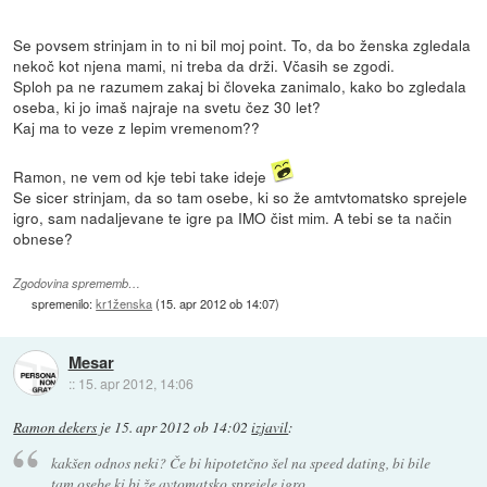
Se povsem strinjam in to ni bil moj point. To, da bo ženska zgledala
nekoč kot njena mami, ni treba da drži. Včasih se zgodi.
Sploh pa ne razumem zakaj bi človeka zanimalo, kako bo zgledala
oseba, ki jo imaš najraje na svetu čez 30 let?
Kaj ma to veze z lepim vremenom??
Ramon, ne vem od kje tebi take ideje
Se sicer strinjam, da so tam osebe, ki so že amtvtomatsko sprejele
igro, sam nadaljevane te igre pa IMO čist mim. A tebi se ta način
obnese?
Zgodovina sprememb…
spremenilo:
kr1ženska
(
15. apr 2012 ob 14:07
)
Mesar
::
15. apr 2012, 14:06
Ramon dekers
je
15. apr 2012 ob 14:02
izjavil
:
kakšen odnos neki? Če bi hipotetčno šel na speed dating, bi bile
tam osebe ki bi že avtomatsko sprejele igro.