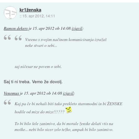
kr1ženska
::
15. apr 2012, 14:11
Ramon dekers
je
15. apr 2012 ob 14:08
izjavil
:
Vseeno s svojim načinom komuniciranja izražaš
neke stvari o sebi...
saj ničesar ne povem o sebi.
Saj ti ni treba. Vemo že dovolj.
Venomus
je
15. apr 2012 ob 14:08
izjavil
:
Kaj pa če bi nehali biti tako prekleto staromodni in bi ŽENSKE
hodile od mize do mize!!!???
To bi bilo šele zanimivo, da bi morale ženske delati vtis na
moške... nebi bilo sicer zelo težko, ampak bi bilo zanimivo.