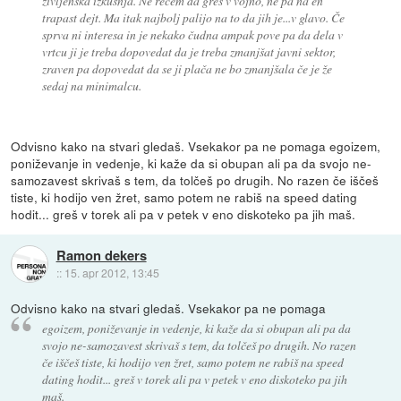
življenska izkušnja. Ne rečem da greš v vojno, ne pa na en
trapast dejt. Ma itak najbolj palijo na to da jih je...v glavo. Če
sprva ni interesa in je nekako čudna ampak pove pa da dela v
vrtcu ji je treba dopovedat da je treba zmanjšat javni sektor,
zraven pa dopovedat da se ji plača ne bo zmanjšala če je že
sedaj na minimalcu.
Odvisno kako na stvari gledaš. Vsekakor pa ne pomaga egoizem,
poniževanje in vedenje, ki kaže da si obupan ali pa da svojo ne-
samozavest skrivaš s tem, da tolčeš po drugih. No razen če iščeš
tiste, ki hodijo ven žret, samo potem ne rabiš na speed dating
hodit... greš v torek ali pa v petek v eno diskoteko pa jih maš.
Ramon dekers
::
15. apr 2012, 13:45
Odvisno kako na stvari gledaš. Vsekakor pa ne pomaga
egoizem, poniževanje in vedenje, ki kaže da si obupan ali pa da
svojo ne-samozavest skrivaš s tem, da tolčeš po drugih. No razen
če iščeš tiste, ki hodijo ven žret, samo potem ne rabiš na speed
dating hodit... greš v torek ali pa v petek v eno diskoteko pa jih
maš.