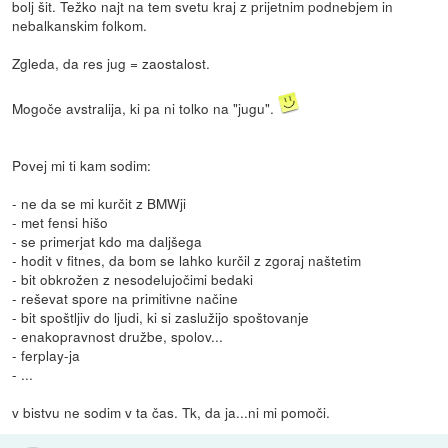
bolj šit. Težko najt na tem svetu kraj z prijetnim podnebjem in
nebalkanskim folkom.
Zgleda, da res jug = zaostalost.
Mogoče avstralija, ki pa ni tolko na "jugu".
Povej mi ti kam sodim:
- ne da se mi kurčit z BMWji
- met fensi hišo
- se primerjat kdo ma daljšega
- hodit v fitnes, da bom se lahko kurčil z zgoraj naštetim
- bit obkrožen z nesodelujočimi bedaki
- reševat spore na primitivne načine
- bit spoštljiv do ljudi, ki si zaslužijo spoštovanje
- enakopravnost družbe, spolov...
- ferplay-ja
- ...
v bistvu ne sodim v ta čas. Tk, da ja...ni mi pomoči.