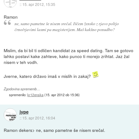
::
15. apr 2012, 15:35
Ramon
ne, samo pametne še nisem srečal. Iščem žensko z rjavo poltjo
črno/rjavimi lasmi pa magisterijem. Maš kakšno ponudbo?
Mislim, da bi bil ti odličen kandidat za speed dating. Tam se gotovo
lahko postavi kake zahteve, kako punco ti morejo zrihtat. Jaz žal
nisem v teh vodh.
Jverne, katero državo imaš v mislih in zakaj?
Zgodovina sprememb…
spremenilo:
kr1ženska
(
15. apr 2012 ob 15:36
)
jype
::
15. apr 2012, 16:04
Ramon dekers> ne, samo pametne še nisem srečal.