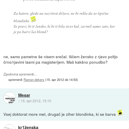
Za katere, glede na razvitost države, ne bi rekla da so tipične
blondinke
Se pravi, bi ti žensko, ki bi ti bila sicer kul, zavrnil samo zato, ker
je po barvi las blond?
ne, samo pametne še nisem srečal. Iščem žensko z rjavo poltjo
črno/rjavimi lasmi pa magisterijem. Maš kakšno ponudbo?
Zgodovina sprememb…
spremenil:
Ramon dekers
(
15. apr 2012 ob 14:53
)
Mesar
::
15. apr 2012, 15:10
Vsej doktorat more met, drugač je ziher blondinka, ki se barva
kr1ženska