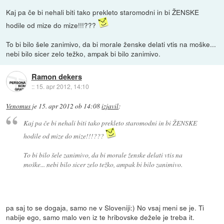
Kaj pa če bi nehali biti tako prekleto staromodni in bi ŽENSKE
hodile od mize do mize!!!???
To bi bilo šele zanimivo, da bi morale ženske delati vtis na moške...
nebi bilo sicer zelo težko, ampak bi bilo zanimivo.
Ramon dekers
::
15. apr 2012, 14:10
Venomus
je
15. apr 2012 ob 14:08
izjavil
:
Kaj pa če bi nehali biti tako prekleto staromodni in bi ŽENSKE
hodile od mize do mize!!!???
To bi bilo šele zanimivo, da bi morale ženske delati vtis na
moške... nebi bilo sicer zelo težko, ampak bi bilo zanimivo.
pa saj to se dogaja, samo ne v Sloveniji:) No vsaj meni se je. Ti
nabije ego, samo malo ven iz te hribovske dežele je treba it.