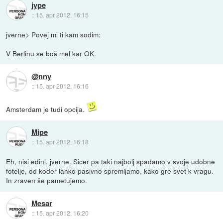
jype
::
15. apr 2012, 16:15
jverne> Povej mi ti kam sodim:
V Berlinu se boš mel kar OK.
@nny
::
15. apr 2012, 16:16
Amsterdam je tudi opcija.
Mipe
::
15. apr 2012, 16:18
Eh, nisi edini, jverne. Sicer pa taki najbolj spadamo v svoje udobne
fotelje, od koder lahko pasivno spremljamo, kako gre svet k vragu.
In zraven še pametujemo.
Mesar
::
15. apr 2012, 16:20