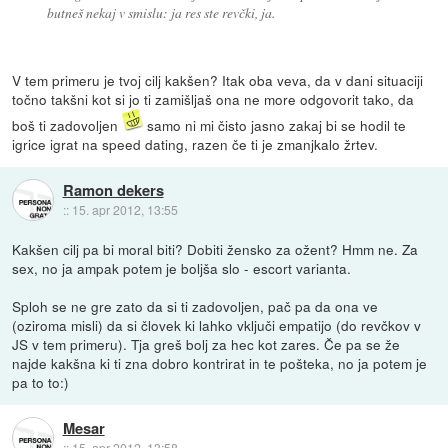
butneš nekaj v smislu: ja res ste revčki, ja.
V tem primeru je tvoj cilj kakšen? Itak oba veva, da v dani situaciji
točno takšni kot si jo ti zamišljaš ona ne more odgovorit tako, da
boš ti zadovoljen
samo ni mi čisto jasno zakaj bi se hodil te
igrice igrat na speed dating, razen če ti je zmanjkalo žrtev.
Ramon dekers
::
15. apr 2012, 13:55
Kakšen cilj pa bi moral biti? Dobiti žensko za ožent? Hmm ne. Za
sex, no ja ampak potem je boljša slo - escort varianta.
Sploh se ne gre zato da si ti zadovoljen, pač pa da ona ve
(oziroma misli) da si človek ki lahko vključi empatijo (do revčkov v
JS v tem primeru). Tja greš bolj za hec kot zares. Če pa se že
najde kakšna ki ti zna dobro kontrirat in te pošteka, no ja potem je
pa to to:)
Mesar
::
15. apr 2012, 13:58