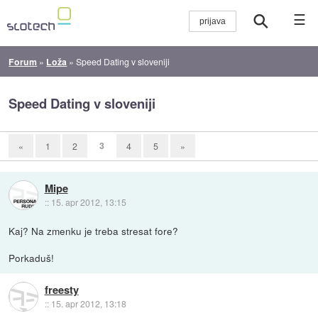
☰
Forum
»
Loža
»
Speed Dating v sloveniji
Speed Dating v sloveniji
3
«
1
2
4
5
»
Mipe
::
15. apr 2012, 13:15
Kaj? Na zmenku je treba stresat fore?
Porkaduš!
freesty
::
15. apr 2012, 13:18