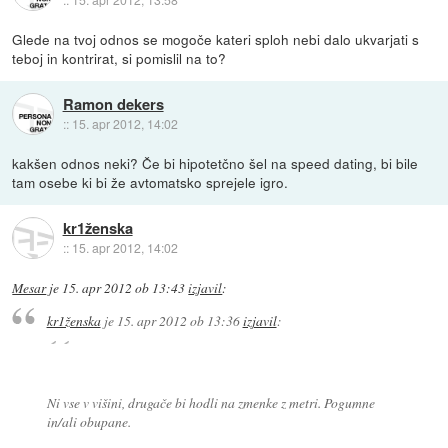
Glede na tvoj odnos se mogoče kateri sploh nebi dalo ukvarjati s
teboj in kontrirat, si pomislil na to?
Ramon dekers
::
15. apr 2012, 14:02
kakšen odnos neki? Če bi hipotetčno šel na speed dating, bi bile
tam osebe ki bi že avtomatsko sprejele igro.
kr1ženska
::
15. apr 2012, 14:02
Mesar
je
15. apr 2012 ob 13:43
izjavil
:
kr1ženska
je
15. apr 2012 ob 13:36
izjavil
:
Ni vse v višini, drugače bi hodli na zmenke z metri. Pogumne
in/ali obupane.