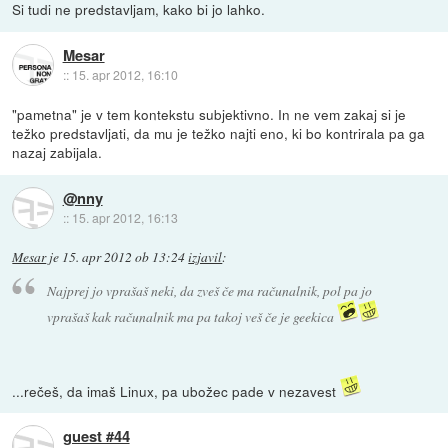
Si tudi ne predstavljam, kako bi jo lahko.
Mesar
::
15. apr 2012, 16:10
"pametna" je v tem kontekstu subjektivno. In ne vem zakaj si je
težko predstavljati, da mu je težko najti eno, ki bo kontrirala pa ga
nazaj zabijala.
@nny
::
15. apr 2012, 16:13
Mesar
je
15. apr 2012 ob 13:24
izjavil
:
Najprej jo vprašaš neki, da zveš če ma računalnik, pol pa jo
vprašaš kak računalnik ma pa takoj veš če je geekica
...rečeš, da imaš Linux, pa ubožec pade v nezavest
guest #44