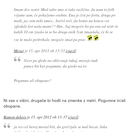
Imam dve sestri. Med sabo smo si tako različne, da nam to folk
vrjame sam, če pokažemo osebne. Ena je čist po fortu, druga po
matk, jaz sem neki umes... hočeš reči, da bomo na koncu vse
zgledale kot naša mami?? Hm.. Saj mogoče bo pa ena od sestr še
kakih 10 cm zrasla in se bo druga enih 5cm zmanšala, če bi se
vse še malo poštrihale, mogoče imaš pa prav
Mesar
je
15. apr 2012 ob 13:33
izjavil
:
Sicer pa glede na oklevanje tukaj, morejo tudi
punce bit kar pogumne, da gredo na to.
Pogumne ali obupane?
Ni vse v višini, drugače bi hodli na zmenke z metri. Pogumne in/ali
obupane.
Ramon dekers
je
15. apr 2012 ob 13:37
izjavil
:
ja res cel heroj moraš biti, da greš tjale se mal hecat. Jaka