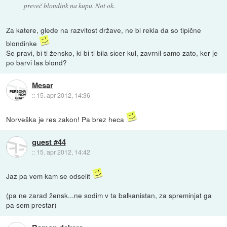
preveč blondink na kupu. Not ok.
Za katere, glede na razvitost države, ne bi rekla da so tipične
blondinke
Se pravi, bi ti žensko, ki bi ti bila sicer kul, zavrnil samo zato, ker je
po barvi las blond?
Mesar
::
15. apr 2012, 14:36
Norveška je res zakon! Pa brez heca
guest #44
::
15. apr 2012, 14:42
Jaz pa vem kam se odselit
(pa ne zarad žensk...ne sodim v ta balkanistan, za spreminjat ga
pa sem prestar)