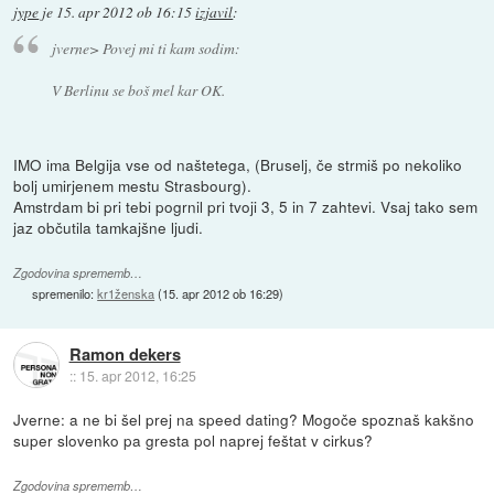
jype
je
15. apr 2012 ob 16:15
izjavil
:
jverne> Povej mi ti kam sodim:
V Berlinu se boš mel kar OK.
IMO ima Belgija vse od naštetega, (Bruselj, če strmiš po nekoliko
bolj umirjenem mestu Strasbourg).
Amstrdam bi pri tebi pogrnil pri tvoji 3, 5 in 7 zahtevi. Vsaj tako sem
jaz občutila tamkajšne ljudi.
Zgodovina sprememb…
spremenilo:
kr1ženska
(
15. apr 2012 ob 16:29
)
Ramon dekers
::
15. apr 2012, 16:25
Jverne: a ne bi šel prej na speed dating? Mogoče spoznaš kakšno
super slovenko pa gresta pol naprej feštat v cirkus?
Zgodovina sprememb…