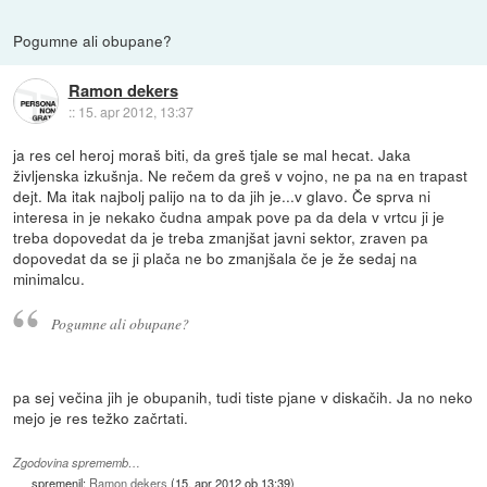
Pogumne ali obupane?
Ramon dekers
::
15. apr 2012, 13:37
ja res cel heroj moraš biti, da greš tjale se mal hecat. Jaka
življenska izkušnja. Ne rečem da greš v vojno, ne pa na en trapast
dejt. Ma itak najbolj palijo na to da jih je...v glavo. Če sprva ni
interesa in je nekako čudna ampak pove pa da dela v vrtcu ji je
treba dopovedat da je treba zmanjšat javni sektor, zraven pa
dopovedat da se ji plača ne bo zmanjšala če je že sedaj na
minimalcu.
Pogumne ali obupane?
pa sej večina jih je obupanih, tudi tiste pjane v diskačih. Ja no neko
mejo je res težko začrtati.
Zgodovina sprememb…
spremenil:
Ramon dekers
(
15. apr 2012 ob 13:39
)