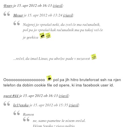
@nny
je
15. apr 2012 ob 16:13
izjavil
:
Mesar
je
15. apr 2012 ob 13:24
izjavil
:
Najprej jo vprašaš neki, da zveš če ma računalnik,
pol pa jo vprašaš kak računalnik ma pa takoj veš če
je geekica
...rečeš, da imaš Linux, pa ubožec pade v nezavest
Oooooooooooooooooo
pol pa jih hitro bruteforcat ssh na njen
telefon da dobim cookie file od opere, ki ima facebook user id.
guest #44
je
15. apr 2012 ob 16:13
izjavil
:
kr1ženska
je
15. apr 2012 ob 15:35
izjavil
:
Ramon
ne, samo pametne še nisem srečal.
Iščem žensko z rjavo poltjo