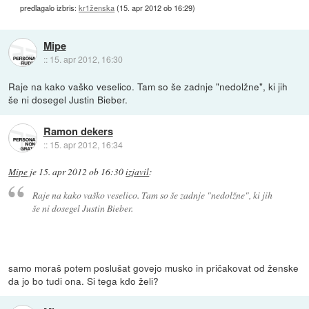
predlagalo izbris:
kr1ženska
(
15. apr 2012 ob 16:29
)
Mipe
::
15. apr 2012, 16:30
Raje na kako vaško veselico. Tam so še zadnje "nedolžne", ki jih
še ni dosegel Justin Bieber.
Ramon dekers
::
15. apr 2012, 16:34
Mipe
je
15. apr 2012 ob 16:30
izjavil
:
Raje na kako vaško veselico. Tam so še zadnje "nedolžne", ki jih
še ni dosegel Justin Bieber.
samo moraš potem poslušat govejo musko in pričakovat od ženske
da jo bo tudi ona. Si tega kdo želi?