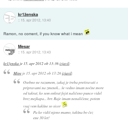
kr1ženska
::
15. apr 2012, 13:40
Ramon, no coment, if you know what i mean
Mesar
::
15. apr 2012, 13:43
kr1ženska
je
15. apr 2012 ob 13:36
izjavil
:
Mipe
je
15. apr 2012 ob 13:26
izjavil
:
Osebno ne razumem, zakaj je treba pretiravati s
pripravami na zmenek... še vedno imam nočne more
od takrat, ko sem enkrat fejst naličeno punco videl
brez mejkapa... brr. Raje imam nenaličene, potem
vsaj vem kakšne so sicer
Pa ko vidiš njeno mamo, takšna bo čez
ene 30 let!