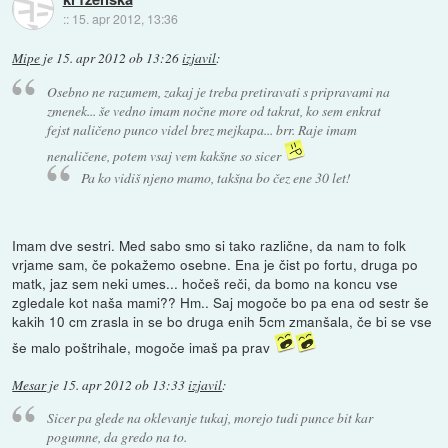
::
15. apr 2012, 13:36
Mipe
je
15. apr 2012 ob 13:26
izjavil
:
Osebno ne razumem, zakaj je treba pretiravati s pripravami na
zmenek... še vedno imam nočne more od takrat, ko sem enkrat
fejst naličeno punco videl brez mejkapa... brr. Raje imam
nenaličene, potem vsaj vem kakšne so sicer
Pa ko vidiš njeno mamo, takšna bo čez ene 30 let!
Imam dve sestri. Med sabo smo si tako različne, da nam to folk
vrjame sam, če pokažemo osebne. Ena je čist po fortu, druga po
matk, jaz sem neki umes... hočeš reči, da bomo na koncu vse
zgledale kot naša mami?? Hm.. Saj mogoče bo pa ena od sestr še
kakih 10 cm zrasla in se bo druga enih 5cm zmanšala, če bi se vse
še malo poštrihale, mogoče imaš pa prav
Mesar
je
15. apr 2012 ob 13:33
izjavil
:
Sicer pa glede na oklevanje tukaj, morejo tudi punce bit kar
pogumne, da gredo na to.