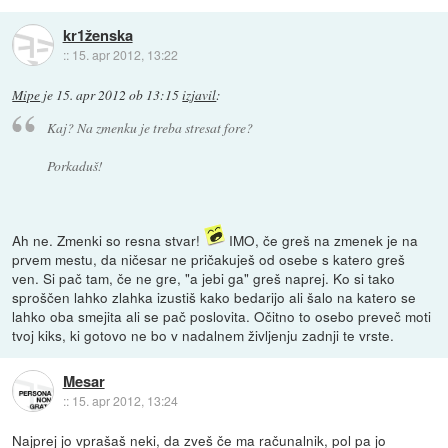
kr1ženska
::
15. apr 2012, 13:22
Mipe
je
15. apr 2012 ob 13:15
izjavil
:
Kaj? Na zmenku je treba stresat fore?
Porkaduš!
Ah ne. Zmenki so resna stvar!
IMO, če greš na zmenek je na
prvem mestu, da ničesar ne pričakuješ od osebe s katero greš
ven. Si pač tam, če ne gre, "a jebi ga" greš naprej. Ko si tako
sproščen lahko zlahka izustiš kako bedarijo ali šalo na katero se
lahko oba smejita ali se pač poslovita. Očitno to osebo preveč moti
tvoj kiks, ki gotovo ne bo v nadalnem življenju zadnji te vrste.
Mesar
::
15. apr 2012, 13:24
Najprej jo vprašaš neki, da zveš če ma računalnik, pol pa jo