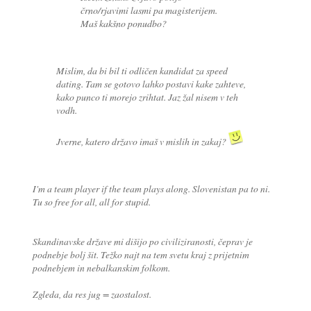
črno/rjavimi lasmi pa magisterijem.
Maš kakšno ponudbo?
Mislim, da bi bil ti odličen kandidat za speed
dating. Tam se gotovo lahko postavi kake zahteve,
kako punco ti morejo zrihtat. Jaz žal nisem v teh
vodh.
Jverne, katero državo imaš v mislih in zakaj?
I'm a team player if the team plays along. Slovenistan pa to ni.
Tu so free for all, all for stupid.
Skandinavske države mi dišijo po civiliziranosti, čeprav je
podnebje bolj šit. Težko najt na tem svetu kraj z prijetnim
podnebjem in nebalkanskim folkom.
Zgleda, da res jug = zaostalost.