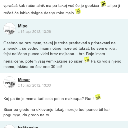
vprašaš kak računalnik ma pa takoj veš če je geekica
ali pa ji
rečeš če lahko dvigne desno roko malo
Mipe
::
15. apr 2012, 13:26
Osebno ne razumem, zakaj je treba pretiravati s pripravami na
zmenek... še vedno imam nočne more od takrat, ko sem enkrat
fejst naličeno punco videl brez mejkapa... brr. Raje imam
nenaličene, potem vsaj vem kakšne so sicer
Pa ko vidiš njeno
mamo, takšna bo čez ene 30 let!
Mesar
::
15. apr 2012, 13:33
Kaj pa če je mama tudi cela polna makeupa? Run!
Sicer pa glede na oklevanje tukaj, morejo tudi punce bit kar
pogumne, da gredo na to.
kr1ženska