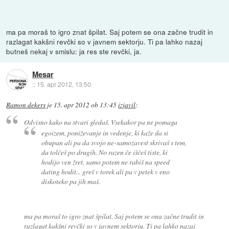
ma pa moraš to igro znat špilat. Saj potem se ona začne trudit in
razlagat kakšni revčki so v javnem sektorju. Ti pa lahko nazaj
butneš nekaj v smislu: ja res ste revčki, ja.
Mesar
::
15. apr 2012, 13:50
Ramon dekers
je
15. apr 2012 ob 13:45
izjavil
:
Odvisno kako na stvari gledaš. Vsekakor pa ne pomaga
egoizem, poniževanje in vedenje, ki kaže da si
obupan ali pa da svojo ne-samozavest skrivaš s tem,
da tolčeš po drugih. No razen če iščeš tiste, ki
hodijo ven žret, samo potem ne rabiš na speed
dating hodit... greš v torek ali pa v petek v eno
diskoteko pa jih maš.
ma pa moraš to igro znat špilat. Saj potem se ona začne trudit in
razlagat kakšni revčki so v javnem sektorju. Ti pa lahko nazaj