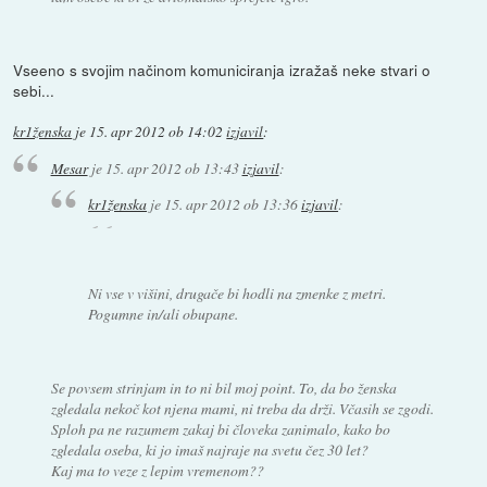
Vseeno s svojim načinom komuniciranja izražaš neke stvari o
sebi...
kr1ženska
je
15. apr 2012 ob 14:02
izjavil
:
Mesar
je
15. apr 2012 ob 13:43
izjavil
:
kr1ženska
je
15. apr 2012 ob 13:36
izjavil
:
Ni vse v višini, drugače bi hodli na zmenke z metri.
Pogumne in/ali obupane.
Se povsem strinjam in to ni bil moj point. To, da bo ženska
zgledala nekoč kot njena mami, ni treba da drži. Včasih se zgodi.
Sploh pa ne razumem zakaj bi človeka zanimalo, kako bo
zgledala oseba, ki jo imaš najraje na svetu čez 30 let?
Kaj ma to veze z lepim vremenom??