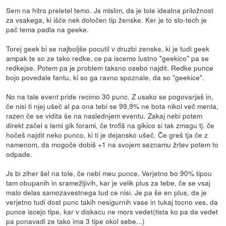
Sem na hitro preletel temo. Js mislim, da je tole idealna priložnost
za vsakega, ki išče nek določen tip ženske. Ker je to slo-tech je
pač tema padla na geeke.
Torej geek bi se najboljše pocutil v druzbi zenske, ki je tudi geek
ampak te so ze tako redke, ce pa iscemo lustno "geekico" pa se
redkejse. Potem pa je problem taksno osebo najdit. Redke punce
bojo povedale fantu, ki so ga ravno spoznale, da so "geekice".
No na tale event pride recimo 30 punc. Z usako se pogovarjaš in,
če nisi ti njej ušeč al pa ona tebi se 99,9% ne bota nikol več menla,
razen če se vidita še na naslednjem eventu. Zakaj nebi potem
direkt začel s temi gik forami, če trofiš na gikico si tak zmagu tj. če
hočeš najdit neko punco, ki ti je dejansko ušeč. Če greš tja če z
namenom, da mogoče dobiš +1 na svojem seznamu žrtev potem to
odpade.
Js bi ziher šel na tole, če nebi meu punce. Verjetno bo 90% tipou
tam obupanih in sramežljivih, kar je velik plus za tebe, če se vsaj
malo delas samozavestnega tud ce nisi. Je pa še en plus, da je
verjetno tudi dost punc takih nesigurnih vase in tukaj tocno ves, da
punce iscejo tipe, kar v diskacu ne mors vedet(tista ko pa da vedet
pa ponavadi ze tako ima 3 tipe okol sebe...)