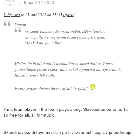
::
15. apr 2012, 16:13
kr1ženska
je
15. apr 2012 ob 15:35
izjavil
:
Ramon
ne, samo pametne še nisem srečal. Iščem žensko z
rjavo poltjo črno/rjavimi lasmi pa magisterijem.
Maš kakšno ponudbo?
Mislim, da bi bil ti odličen kandidat za speed dating. Tam se
gotovo lahko postavi kake zahteve, kako punco ti morejo zrihtat.
Jaz žal nisem v teh vodh.
Jverne, katero državo imaš v mislih in zakaj?
I'm a team player if the team plays along. Slovenistan pa to ni. Tu
so free for all, all for stupid.
Skandinavske države mi dišijo po civiliziranosti, čeprav je podnebje