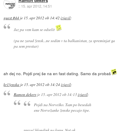
Ramon dekers
::
15. apr 2012, 14:51
guest #44
je
15. apr 2012 ob 14:42
izjavil
:
Jaz pa vem kam se odselit
(pa ne zarad žensk...ne sodim v ta balkanistan, za spreminjat ga
pa sem prestar)
ah dej no. Pojdi prej še na en fast dating. Samo da probaš
kr1ženska
je
15. apr 2012 ob 14:24
izjavil
:
Ramon dekers
je
15. apr 2012 ob 14:13
izjavil
:
Pojdi na Norveško. Tam po besedah
ene Norvežanke ženske pecajo tipe.
preveč blondink na kupu. Not ok.