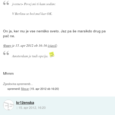
jverne> Povej mi ti kam sodim:
V Berlinu se boš mel kar OK.
On ja, ker mu je vse nemško sveto. Jaz pa še marsikdo drug pa
pač ne.
@nny
je
15. apr 2012 ob 16:16
izjavil
:
Amsterdam je tudi opcija.
Mhmm
Zgodovina sprememb…
spremenil:
Mesar
(
15. apr 2012 ob 16:20
)
kr1ženska
::
15. apr 2012, 16:20