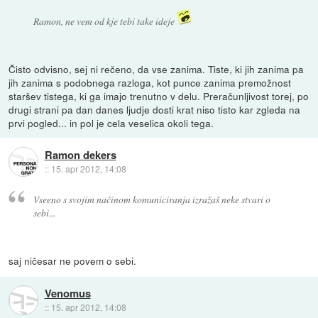
Ramon, ne vem od kje tebi take ideje
Čisto odvisno, sej ni rečeno, da vse zanima. Tiste, ki jih zanima pa
jih zanima s podobnega razloga, kot punce zanima premožnost
staršev tistega, ki ga imajo trenutno v delu. Preračunljivost torej, po
drugi strani pa dan danes ljudje dosti krat niso tisto kar zgleda na
prvi pogled... in pol je cela veselica okoli tega.
Ramon dekers
::
15. apr 2012, 14:08
Vseeno s svojim načinom komuniciranja izražaš neke stvari o
sebi...
saj ničesar ne povem o sebi.
Venomus
::
15. apr 2012, 14:08