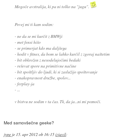
Mogoče avstralija, ki pa ni tolko na "jugu".
Povej mi ti kam sodim:
- ne da se mi kurčit z BMWji
- met fensi hišo
- se primerjat kdo ma daljšega
- hodit v fitnes, da bom se lahko kurčil z zgoraj naštetim
- bit obkrožen z nesodelujočimi bedaki
- reševat spore na primitivne načine
- bit spoštljiv do ljudi, ki si zaslužijo spoštovanje
- enakopravnost družbe, spolov...
- ferplay-ja
- ...
v bistvu ne sodim v ta čas. Tk, da ja...ni mi pomoči.
Med samovšečne geeke?
jype
je
15. apr 2012 ob 16:15
izjavil
: