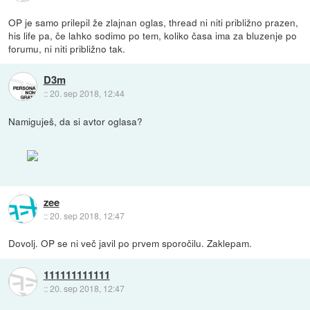
OP je samo prilepil že zlajnan oglas, thread ni niti približno prazen,
his life pa, če lahko sodimo po tem, koliko časa ima za bluzenje po
forumu, ni niti približno tak.
D3m
::
20. sep 2018, 12:44
Namiguješ, da si avtor oglasa?
zee
::
20. sep 2018, 12:47
Dovolj. OP se ni več javil po prvem sporočilu. Zaklepam.
111111111111
::
20. sep 2018, 12:47