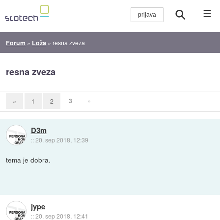
☰
Forum
»
Loža
»
resna zveza
resna zveza
3
»
«
1
2
D3m
::
20. sep 2018, 12:39
tema je dobra.
jype
::
20. sep 2018, 12:41