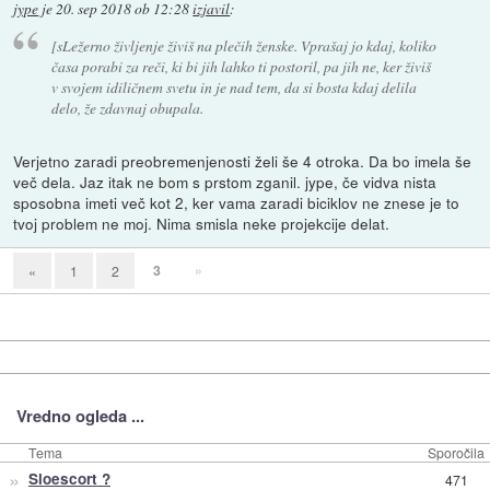
jype
je
20. sep 2018 ob 12:28
izjavil
:
[sLežerno življenje živiš na plečih ženske. Vprašaj jo kdaj, koliko
časa porabi za reči, ki bi jih lahko ti postoril, pa jih ne, ker živiš
v svojem idiličnem svetu in je nad tem, da si bosta kdaj delila
delo, že zdavnaj obupala.
Verjetno zaradi preobremenjenosti želi še 4 otroka. Da bo imela še
več dela. Jaz itak ne bom s prstom zganil. jype, če vidva nista
sposobna imeti več kot 2, ker vama zaradi biciklov ne znese je to
tvoj problem ne moj. Nima smisla neke projekcije delat.
3
»
«
1
2
Vredno ogleda ...
Tema
Sporočila
»
Sloescort ?
471