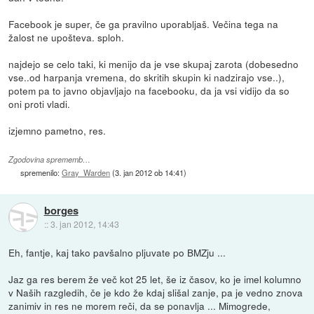
Facebook je super, če ga pravilno uporabljaš. Večina tega na
žalost ne upošteva. sploh.
najdejo se celo taki, ki menijo da je vse skupaj zarota (dobesedno
vse..od harpanja vremena, do skritih skupin ki nadzirajo vse..),
potem pa to javno objavljajo na facebooku, da ja vsi vidijo da so
oni proti vladi.
izjemno pametno, res.
Zgodovina sprememb…
spremenilo:
Gray_Warden
(
3. jan 2012 ob 14:41
)
borges
::
3. jan 2012, 14:43
Eh, fantje, kaj tako pavšalno pljuvate po BMZju ...
Jaz ga res berem že več kot 25 let, še iz časov, ko je imel kolumno
v Naših razgledih, če je kdo že kdaj slišal zanje, pa je vedno znova
zanimiv in res ne morem reči, da se ponavlja ... Mimogrede,