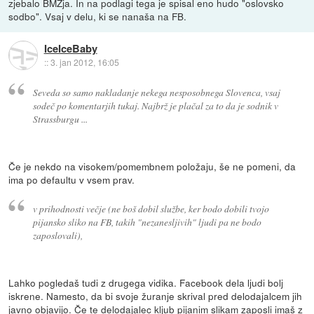
zjebalo BMZja. In na podlagi tega je spisal eno hudo "oslovsko
sodbo". Vsaj v delu, ki se nanaša na FB.
IceIceBaby
::
3. jan 2012, 16:05
Seveda so samo nakladanje nekega nesposobnega Slovenca, vsaj
sodeč po komentarjih tukaj. Najbrž je plačal za to da je sodnik v
Strassburgu ...
Če je nekdo na visokem/pomembnem položaju, še ne pomeni, da
ima po defaultu v vsem prav.
v prihodnosti večje (ne boš dobil službe, ker bodo dobili tvojo
pijansko sliko na FB, takih "nezanesljivih" ljudi pa ne bodo
zaposlovali),
Lahko pogledaš tudi z drugega vidika. Facebook dela ljudi bolj
iskrene. Namesto, da bi svoje žuranje skrival pred delodajalcem jih
javno objavijo. Če te delodajalec kljub pijanim slikam zaposli imaš z