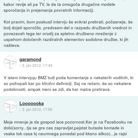
kakor revije ali pa TV, le da ta omogoča drugačne modele
sporočanja in prejemanja povratnih informacij).
Kot pravim, bom poskusil intervju še enkrat prebrati, počasneje, še
bolj dojeti sporočilo, predvsem del o razpadu družbenih vrednot in
povezavah tega ter orodij za spletno družbeno mreženje z
uspehom določenih razdiralnih elementov sodobne družbe, ki jih
našteva.
garamond
::
3. jan 2012, 17:49
V istem intervjuju BMZ tudi poda komentarje o nekaterih vodilnih, ki
so psihopati kar po klinični definiciji. Saj ne rečem, da so nekatere
podobnosti, ampak meni se zdi, da kar malce pretirava.
Looooooka
::
3. jan 2012, 17:56
Moje mnenje je da gospod isce pozornost.Ker je na Facebooku ne
dobi(sorry...tja se gre cas zapravljat,pejstat butaste komade in
vsake tok casa kj neumnega povedat pod kksno slikco)...je rajsi