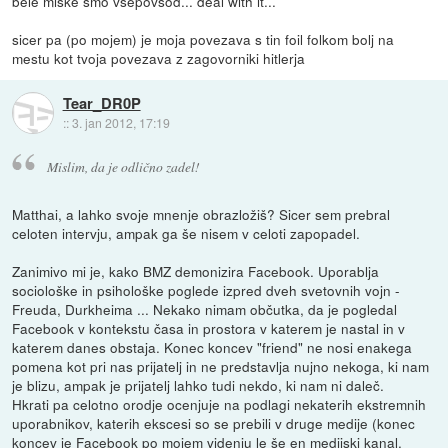
bele miske smo vsepovsod... deal with it...
sicer pa (po mojem) je moja povezava s tin foil folkom bolj na
mestu kot tvoja povezava z zagovorniki hitlerja
Tear_DR0P
::
3. jan 2012, 17:19
Mislim, da je odlično zadel!
Matthai, a lahko svoje mnenje obrazložiš? Sicer sem prebral
celoten intervju, ampak ga še nisem v celoti zapopadel.
Zanimivo mi je, kako BMZ demonizira Facebook. Uporablja
sociološke in psihološke poglede izpred dveh svetovnih vojn -
Freuda, Durkheima ... Nekako nimam občutka, da je pogledal
Facebook v kontekstu časa in prostora v katerem je nastal in v
katerem danes obstaja. Konec koncev "friend" ne nosi enakega
pomena kot pri nas prijatelj in ne predstavlja nujno nekoga, ki nam
je blizu, ampak je prijatelj lahko tudi nekdo, ki nam ni daleč.
Hkrati pa celotno orodje ocenjuje na podlagi nekaterih ekstremnih
uporabnikov, katerih ekscesi so se prebili v druge medije (konec
koncev je Facebook po mojem videnju le še en medijski kanal,