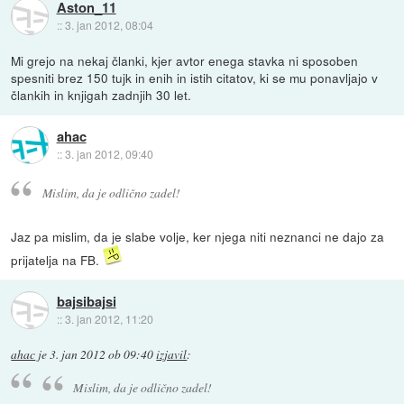
Aston_11
::
3. jan 2012, 08:04
Mi grejo na nekaj članki, kjer avtor enega stavka ni sposoben
spesniti brez 150 tujk in enih in istih citatov, ki se mu ponavljajo v
člankih in knjigah zadnjih 30 let.
ahac
::
3. jan 2012, 09:40
Mislim, da je odlično zadel!
Jaz pa mislim, da je slabe volje, ker njega niti neznanci ne dajo za
prijatelja na FB.
bajsibajsi
::
3. jan 2012, 11:20
ahac
je
3. jan 2012 ob 09:40
izjavil
:
Mislim, da je odlično zadel!