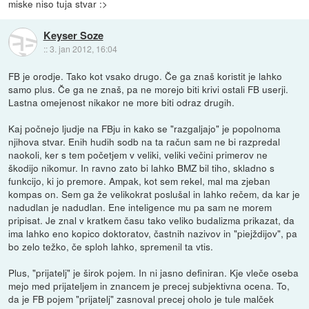
miske niso tuja stvar :>
Keyser Soze
::
3. jan 2012, 16:04
FB je orodje. Tako kot vsako drugo. Če ga znaš koristit je lahko
samo plus. Če ga ne znaš, pa ne morejo biti krivi ostali FB userji.
Lastna omejenost nikakor ne more biti odraz drugih.
Kaj počnejo ljudje na FBju in kako se "razgaljajo" je popolnoma
njihova stvar. Enih hudih sodb na ta račun sam ne bi razpredal
naokoli, ker s tem početjem v veliki, veliki večini primerov ne
škodijo nikomur. In ravno zato bi lahko BMZ bil tiho, skladno s
funkcijo, ki jo premore. Ampak, kot sem rekel, mal ma zjeban
kompas on. Sem ga že velikokrat poslušal in lahko rečem, da kar je
nadudlan je nadudlan. Ene inteligence mu pa sam ne morem
pripisat. Je znal v kratkem času tako veliko budalizma prikazat, da
ima lahko eno kopico doktoratov, častnih nazivov in "piejždijov", pa
bo zelo težko, če sploh lahko, spremenil ta vtis.
Plus, "prijatelj" je širok pojem. In ni jasno definiran. Kje vleče oseba
mejo med prijateljem in znancem je precej subjektivna ocena. To,
da je FB pojem "prijatelj" zasnoval precej oholo je tule malček