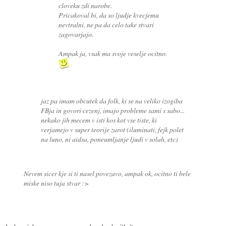
cloveku zdi narobe.
Pricakoval bi, da so ljudje kvecjemu
nevtralni, ne pa da celo take stvari
zagovarjajo.
Ampak ja, vsak ma svoje veselje ocitno.
jaz pa imam obcutek da folk, ki se na veliko izogiba
FBja in govori cezenj, imajo probleme sami s sabo...
nekako jih mecem v isti kos kot vse tiste, ki
verjamejo v super teorije zarot (iluminati, fejk polet
na luno, ni aidsa, poneumljanje ljudi v solah, etc)
Nevem sicer kje si ti nasel povezavo, ampak ok, ocitno ti bele
miske niso tuja stvar :>