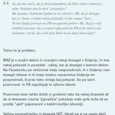
Ja, on ima srečo, da je dost pomemben, da Delo objavi intervju z
njim. Verjetno ima kr dost "prijateljev".
Me zanima s kakšnimi ljudmi se on »druži« v RL, da je dosegel,
kar je. Samo s tistimi nekaj prijatelji, ki jim zaupa? Sure...
To kar ljudje počnejo na FB on uspešno počne v RL. Kaj je večji
ekshibicionizem: da o svojem lajfu pišeš na FB al da imaš svojo
kolumno v reviji, da o tebi piše Delo in da daješ intervjuje?
Točno to je problem.
BMZ je s svojim delom in znanjem nekaj dosegel v življenju. In ima
nekaj pokazati in povedati - nekaj, kar je dosegel z lastnim delom.
Na Facebooku pa večinoma visijo nesposobneži, ki v življenju niso
dosegli ničesar in ki imajo totalno nezanimiva življenja ter
povprečneži, ki prav tako nimajo kaj pokazat. So pa lačni
pozornosti. In FB zapolnjuje to njihovo lakoto.
Pozornost sicer lahko dobiš (v grobem) tako da nekaj dosežeš ali
da si ekscesen (razne "pjevačice" pokažejo malo gole kože ali se
pustijo "ujeti" paparacem v kakšni kočljivi situaciji).
Večina povprečnežev ni dosegla NIČ, hkrati pa si ne upajo sleči