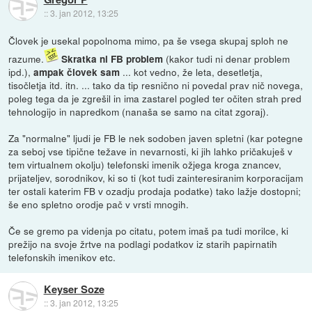
::
3. jan 2012, 13:25
Človek je usekal popolnoma mimo, pa še vsega skupaj sploh ne
razume.
(kakor tudi ni denar problem
Skratka ni FB problem
ipd.),
... kot vedno, že leta, desetletja,
ampak človek sam
tisočletja itd. itn. ... tako da tip resnično ni povedal prav nič novega,
poleg tega da je zgrešil in ima zastarel pogled ter očiten strah pred
tehnologijo in napredkom (nanaša se samo na citat zgoraj).
Za "normalne" ljudi je FB le nek sodoben javen spletni (kar potegne
za seboj vse tipične težave in nevarnosti, ki jih lahko pričakuješ v
tem virtualnem okolju) telefonski imenik ožjega kroga znancev,
prijateljev, sorodnikov, ki so ti (kot tudi zainteresiranim korporacijam
ter ostali katerim FB v ozadju prodaja podatke) tako lažje dostopni;
še eno spletno orodje pač v vrsti mnogih.
Če se gremo pa videnja po citatu, potem imaš pa tudi morilce, ki
prežijo na svoje žrtve na podlagi podatkov iz starih papirnatih
telefonskih imenikov etc.
Keyser Soze
::
3. jan 2012, 13:25