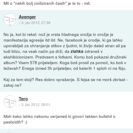
Mit o "nekih bolj civiliziranih časih" je le to - mit.
Avenger
::
3. jan 2012, 07:36
No ja, kot bi rekel: nož je vrsta hladnega orožja in orožje je
manifestacija agresije itd itd. Ne, facebook je orodje, ki ga lahko
uporabljaš za ohranjanje stikov z ljudmi, ki živijo daleč stran ali pa
tudi blizu, na vsak način pa drži, da
zdrsneš v
zlahka
ekshibicionizem. Predvsem s fotkami. Komu boš pokazal družinski
album? Vsem 578 prijateljem. Koga boš prosil za pomoč, ko boš v
težavah? Enega izmed 3h prijateljev, od katerih 1 sploh ni na fbju.
Kaj za tem stoji? Res dobro vprašanje. S fejsa se ne morš zbrisat -
zakaj ne?
Tero
::
3. jan 2012, 08:01
Mah kako lahko nekomu verjameš ki govori takšen bullshit o
pesticidih? :)