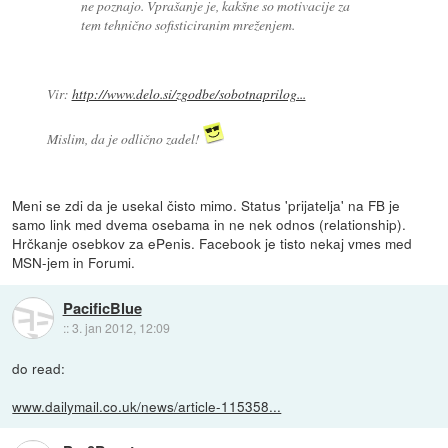
ne poznajo. Vprašanje je, kakšne so motivacije za
tem tehnično sofisticiranim mreženjem.
Vir:
http://www.delo.si/zgodbe/sobotnaprilog...
Mislim, da je odlično zadel!
Meni se zdi da je usekal čisto mimo. Status 'prijatelja' na FB je
samo link med dvema osebama in ne nek odnos (relationship).
Hrčkanje osebkov za ePenis. Facebook je tisto nekaj vmes med
MSN-jem in Forumi.
PacificBlue
::
3. jan 2012, 12:09
do read:
www.dailymail.co.uk/news/article-115358...