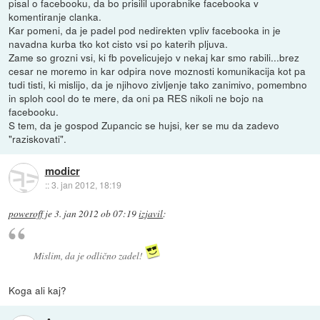
pisal o facebooku, da bo prisilil uporabnike facebooka v
komentiranje clanka.
Kar pomeni, da je padel pod nedirekten vpliv facebooka in je
navadna kurba tko kot cisto vsi po katerih pljuva.
Zame so grozni vsi, ki fb povelicujejo v nekaj kar smo rabili...brez
cesar ne moremo in kar odpira nove moznosti komunikacija kot pa
tudi tisti, ki mislijo, da je njihovo zivljenje tako zanimivo, pomembno
in sploh cool do te mere, da oni pa RES nikoli ne bojo na
facebooku.
S tem, da je gospod Zupancic se hujsi, ker se mu da zadevo
"raziskovati".
modicr
::
3. jan 2012, 18:19
poweroff
je
3. jan 2012 ob 07:19
izjavil
:
Mislim, da je odlično zadel!
Koga ali kaj?