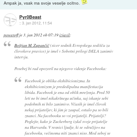
Ampak ja, vsak ma svoje veselje ocitno.
Pyr0Beast
::
3. jan 2012, 11:54
poweroff
je
3. jan 2012 ob 07:19
izjavil
:
Boštjan M. Zupančič
(sicer sodnik Evropskega sodišča za
človekove pravice) je imel v Sobotni prilogi DELA zanimiv
intervju.
Posebej bi rad opozoril na njegovo videnje Facebooka:
Facebook je oblika ekshibicionizma. In
ekshibicionizem je prededipalna manifestacija
libida. Facebook je ena od oblik mreženja. Pred 50
leti ne bi imel nikakršnega učinka, saj iskanje sebi
podobnih ni bilo zanimivo. Včasih je imel človek
nekaj prijateljev, ki jim je zaupal, ostalo pa so bili
znanci. Na facebooku so vsi prijatelji. Prijatelji?
Poglejte, kako je Zuckerberg izdal svoje prijatelje
na Harvardu. V resnici ljudje, ki se »družijo« na
facebooku, večinoma niti znanci niso. Med seboj se