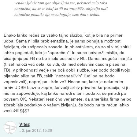
vendar ljduje tam gor objavljajo vse, nekateri celo tako
natančno, da se ve kdaj so šli na stranišče. objavijo tudi
natančne podatke kje se nahajajo vsak dan v tednu.
Enako lahko rečeš za vsako tajno službo, kot je bila na primer
udba. Sama ni bila problematična, je samo ponujala možnost
špicljem, da zašpecajo sosede. In oblastnikom, da so si v tej zbirki
lahko pogledali, kdo je "oporečen". In samo naivneži mislijo, da
pisarjenje po FB ne bo imelo posledic v RL. Danes mogoče manjše
(ti šef naloži več dela, ko vidi, da med delovnim časom pišeš na
FB), v prihodnosti večje (ne boš dobil službe, ker bodo dobili tvojo
pijansko sliko na FB, takih "nezanesljivih" ljudi pa ne bodo
zaposlovali), naprej pa - kdo ve? Hecno pa, kako je nekaterim
arhiv UDBE blazno zoprn, še večji arhiv privatne korporacije, ki ji
nič ne zapoveduje, kaj lahko naredi s temi podatki, se jim zdi pa
povsem OK. Nekateri resnično verjamete, da ameriška firma ne bo
zlorabljala podatkov o vašem življenju, če bodo na ta račun lahko
zaslužili $$$?
Vitez
::
3. jan 2012, 15:26