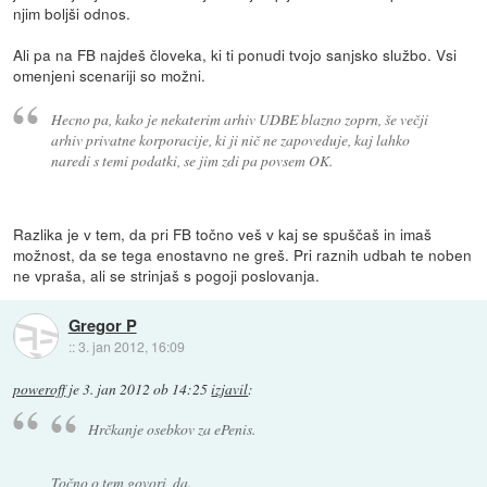
njim boljši odnos.
Ali pa na FB najdeš človeka, ki ti ponudi tvojo sanjsko službo. Vsi
omenjeni scenariji so možni.
Hecno pa, kako je nekaterim arhiv UDBE blazno zoprn, še večji
arhiv privatne korporacije, ki ji nič ne zapoveduje, kaj lahko
naredi s temi podatki, se jim zdi pa povsem OK.
Razlika je v tem, da pri FB točno veš v kaj se spuščaš in imaš
možnost, da se tega enostavno ne greš. Pri raznih udbah te noben
ne vpraša, ali se strinjaš s pogoji poslovanja.
Gregor P
::
3. jan 2012, 16:09
poweroff
je
3. jan 2012 ob 14:25
izjavil
:
Hrčkanje osebkov za ePenis.
Točno o tem govori, da.