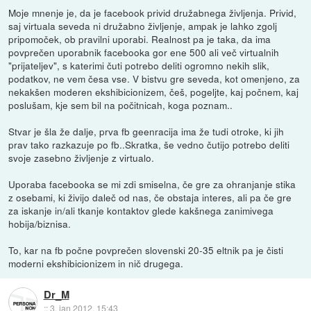
Moje mnenje je, da je facebook privid družabnega življenja. Privid,
saj virtuala seveda ni družabno življenje, ampak je lahko zgolj
pripomoček, ob pravilni uporabi. Realnost pa je taka, da ima
povprečen uporabnik facebooka gor ene 500 ali več virtualnih
"prijateljev", s katerimi čuti potrebo deliti ogromno nekih slik,
podatkov, ne vem česa vse. V bistvu gre seveda, kot omenjeno, za
nekakšen moderen ekshibicionizem, češ, pogeljte, kaj počnem, kaj
poslušam, kje sem bil na počitnicah, koga poznam..
Stvar je šla že dalje, prva fb geenracija ima že tudi otroke, ki jih
prav tako razkazuje po fb..Skratka, še vedno čutijo potrebo deliti
svoje zasebno življenje z virtualo.
Uporaba facebooka se mi zdi smiselna, če gre za ohranjanje stika
z osebami, ki živijo daleč od nas, če obstaja interes, ali pa če gre
za iskanje in/ali tkanje kontaktov glede kakšnega zanimivega
hobija/biznisa.
To, kar na fb počne povprečen slovenski 20-35 eltnik pa je čisti
moderni ekshibicionizem in nič drugega.
Dr_M
::
3. jan 2012, 15:43