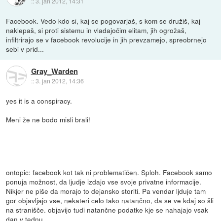
::
3. jan 2012, 14:31
Facebook. Vedo kdo si, kaj se pogovarjaš, s kom se družiš, kaj
naklepaš, si proti sistemu in vladajočim elitam, jih ogrožaš,
infiltrirajo se v facebook revolucije in jih prevzamejo, spreobrnejo
sebi v prid...
Gray_Warden
::
3. jan 2012, 14:36
yes it is a conspiracy.
Meni že ne bodo misli brali!
ontopic: facebook kot tak ni problematičen. Sploh. Facebook samo
ponuja možnost, da ljudje izdajo vse svoje privatne informacije.
Nikjer ne piše da morajo to dejansko storiti. Pa vendar ljduje tam
gor objavljajo vse, nekateri celo tako natančno, da se ve kdaj so šli
na stranišče. objavijo tudi natančne podatke kje se nahajajo vsak
dan v tednu.