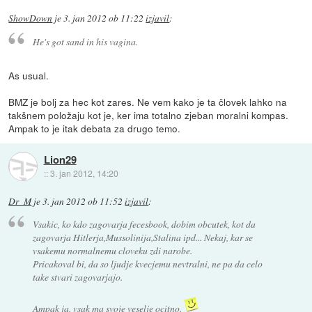
ShowDown
je
3. jan 2012 ob 11:22
izjavil
:
He's got sand in his vagina.
As usual.
BMZ je bolj za hec kot zares. Ne vem kako je ta človek lahko na
takšnem položaju kot je, ker ima totalno zjeban moralni kompas.
Ampak to je itak debata za drugo temo.
Lion29
::
3. jan 2012, 14:20
Dr_M
je
3. jan 2012 ob 11:52
izjavil
:
Vsakic, ko kdo zagovarja fecesbook, dobim obcutek, kot da
zagovarja Hitlerja,Mussolinija,Stalina ipd... Nekaj, kar se
vsakemu normalnemu cloveku zdi narobe.
Pricakoval bi, da so ljudje kvecjemu nevtralni, ne pa da celo
take stvari zagovarjajo.
Ampak ja, vsak ma svoje veselje ocitno.