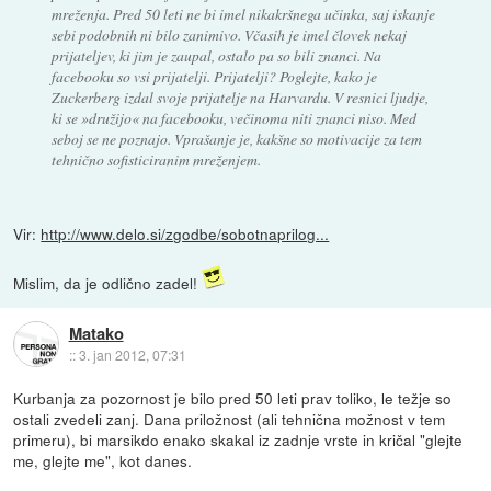
mreženja. Pred 50 leti ne bi imel nikakršnega učinka, saj iskanje
sebi podobnih ni bilo zanimivo. Včasih je imel človek nekaj
prijateljev, ki jim je zaupal, ostalo pa so bili znanci. Na
facebooku so vsi prijatelji. Prijatelji? Poglejte, kako je
Zuckerberg izdal svoje prijatelje na Harvardu. V resnici ljudje,
ki se »družijo« na facebooku, večinoma niti znanci niso. Med
seboj se ne poznajo. Vprašanje je, kakšne so motivacije za tem
tehnično sofisticiranim mreženjem.
Vir:
http://www.delo.si/zgodbe/sobotnaprilog...
Mislim, da je odlično zadel!
Matako
::
3. jan 2012, 07:31
Kurbanja za pozornost je bilo pred 50 leti prav toliko, le težje so
ostali zvedeli zanj. Dana priložnost (ali tehnična možnost v tem
primeru), bi marsikdo enako skakal iz zadnje vrste in kričal "glejte
me, glejte me", kot danes.