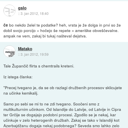
gslo
::
3. jan 2012, 18:40
bo nekdo želel te podatke? heh, vrsta je že dolga in prvi so že
če
dobil svojo porcijo + hočejo še repete = ameriške obveščevalne.
ampak ne vem, zakaj bi tukaj našteval dejstva.
Matako
::
3. jan 2012, 19:59
Tale Župančič flirta s chemtrails kreteni.
Iz istega članka:
"Precej tvegano je, da se ob razlagi družbenih procesov sklicujete
na učinke kemikalij.
Samo po sebi se mi to ne zdi tvegano. Soočeni smo z
multikulturnim učinkom. Od Islandije do Latvije, od Latvije in Cipra
ter Grčije se dogajajo podobni procesi. Zgodilo se je nekaj, kar
učinkuje v zelo heterogenih družbah. Zakaj se tako v Islandiji kot
Azerbajdžanu dogaja nekaj podobnega? Seveda smo lahko zelo