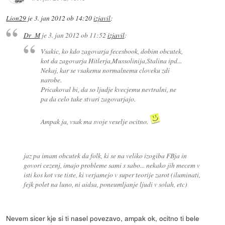
Lion29
je
3. jan 2012 ob 14:20
izjavil
:
Dr_M
je
3. jan 2012 ob 11:52
izjavil
:
Vsakic, ko kdo zagovarja fecesbook, dobim obcutek,
kot da zagovarja Hitlerja,Mussolinija,Stalina ipd...
Nekaj, kar se vsakemu normalnemu cloveku zdi
narobe.
Pricakoval bi, da so ljudje kvecjemu nevtralni, ne
pa da celo take stvari zagovarjajo.
Ampak ja, vsak ma svoje veselje ocitno.
jaz pa imam obcutek da folk, ki se na veliko izogiba FBja in
govori cezenj, imajo probleme sami s sabo... nekako jih mecem v
isti kos kot vse tiste, ki verjamejo v super teorije zarot (iluminati,
fejk polet na luno, ni aidsa, poneumljanje ljudi v solah, etc)
Nevem sicer kje si ti nasel povezavo, ampak ok, ocitno ti bele