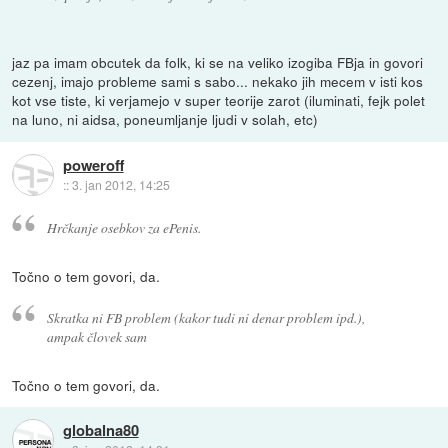
jaz pa imam obcutek da folk, ki se na veliko izogiba FBja in govori
cezenj, imajo probleme sami s sabo... nekako jih mecem v isti kos
kot vse tiste, ki verjamejo v super teorije zarot (iluminati, fejk polet
na luno, ni aidsa, poneumljanje ljudi v solah, etc)
poweroff
::
3. jan 2012, 14:25
Hrčkanje osebkov za ePenis.
Točno o tem govori, da.
Skratka ni FB problem (kakor tudi ni denar problem ipd.),
ampak človek sam
Točno o tem govori, da.
globalna80