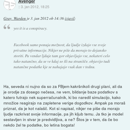
Avenger
::
3. jan 2012, 18:25
Gray_Warden
je
3. jan 2012 ob 14:36
izjavil
:
yes it is a conspiracy.
Facebook samo ponuja možnost, da ljudje izdajo vse svoje
privatne informacije. Nikjer ne piše da morajo to dejansko
storiti. Pa vendar ljduje tam gor objavljajo vse, nekateri celo
tako natančno, da se ve kdaj so šli na stranišče. objavijo tudi
natančne podatke kje se nahajajo vsak dan v tednu.
Ha, seveda ni nujno da so za FBjem kakršnikoli drugi plani, ali da
je orodje za dosego nečesa, ne vem, bildanje baze podatkov s
katero futrajo nek superračunalnik, ki bo naredil simulacijo, kako
množice reagirajo na zapletene verige dogodkov. Ampak pa moraš
priznat, da je kot nalašč. Kot si napisal, nikjer ne piše da morajo
ljudje razkrivat svoje informacije, pa jih kljub temu. Ja tko je model
sestavljen in stvar je predvidljiva, a ne? Štos je v tem, da če bo
nekdo žel te podatke, bo letina bogata!