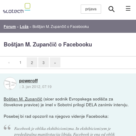
☰
Forum
»
Loža
»
Boštjan M. Zupančič o Facebooku
Boštjan M. Zupančič o Facebooku
«
1
2
3
»
poweroff
::
3. jan 2012, 07:19
Boštjan M. Zupančič
(sicer sodnik Evropskega sodišča za
človekove pravice) je imel v Sobotni prilogi DELA zanimiv intervju.
Posebej bi rad opozoril na njegovo videnje Facebooka:
Facebook je oblika ekshibicionizma. In ekshibicionizem je
prededipalna manifestacija libida. Facebook je ena od oblik