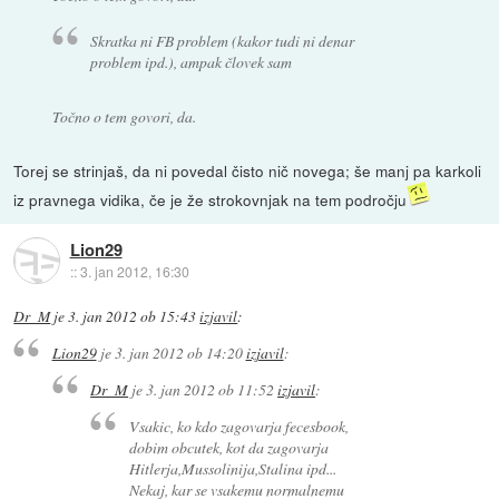
Skratka ni FB problem (kakor tudi ni denar
problem ipd.), ampak človek sam
Točno o tem govori, da.
Torej se strinjaš, da ni povedal čisto nič novega; še manj pa karkoli
iz pravnega vidika, če je že strokovnjak na tem področju
Lion29
::
3. jan 2012, 16:30
Dr_M
je
3. jan 2012 ob 15:43
izjavil
:
Lion29
je
3. jan 2012 ob 14:20
izjavil
:
Dr_M
je
3. jan 2012 ob 11:52
izjavil
:
Vsakic, ko kdo zagovarja fecesbook,
dobim obcutek, kot da zagovarja
Hitlerja,Mussolinija,Stalina ipd...
Nekaj, kar se vsakemu normalnemu