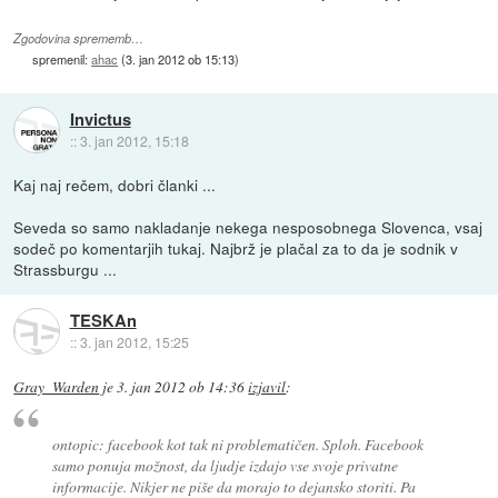
Zgodovina sprememb…
spremenil:
ahac
(
3. jan 2012 ob 15:13
)
Invictus
::
3. jan 2012, 15:18
Kaj naj rečem, dobri članki ...
Seveda so samo nakladanje nekega nesposobnega Slovenca, vsaj
sodeč po komentarjih tukaj. Najbrž je plačal za to da je sodnik v
Strassburgu ...
TESKAn
::
3. jan 2012, 15:25
Gray_Warden
je
3. jan 2012 ob 14:36
izjavil
:
ontopic: facebook kot tak ni problematičen. Sploh. Facebook
samo ponuja možnost, da ljudje izdajo vse svoje privatne
informacije. Nikjer ne piše da morajo to dejansko storiti. Pa