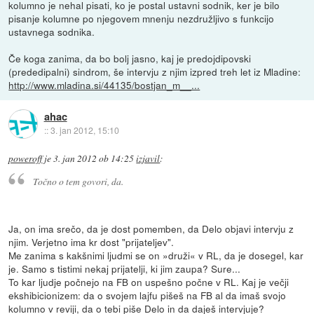
kolumno je nehal pisati, ko je postal ustavni sodnik, ker je bilo
pisanje kolumne po njegovem mnenju nezdružljivo s funkcijo
ustavnega sodnika.
Če koga zanima, da bo bolj jasno, kaj je predojdipovski
(prededipalni) sindrom, še intervju z njim izpred treh let iz Mladine:
http://www.mladina.si/44135/bostjan_m__...
ahac
::
3. jan 2012, 15:10
poweroff
je
3. jan 2012 ob 14:25
izjavil
:
Točno o tem govori, da.
Ja, on ima srečo, da je dost pomemben, da Delo objavi intervju z
njim. Verjetno ima kr dost "prijateljev".
Me zanima s kakšnimi ljudmi se on »druži« v RL, da je dosegel, kar
je. Samo s tistimi nekaj prijatelji, ki jim zaupa? Sure...
To kar ljudje počnejo na FB on uspešno počne v RL. Kaj je večji
ekshibicionizem: da o svojem lajfu pišeš na FB al da imaš svojo
kolumno v reviji, da o tebi piše Delo in da daješ intervjuje?