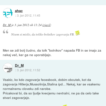
ahac
::
3. jan 2012, 11:45
Dr_M
je
3. jan 2012 ob 11:24
izjavil
:
Nisem si mislis, da toliko bolnikov zagovarja FB.
Men se zdi bolj čudno, da tolk "bolnikov" napada FB in se imajo za
nekaj več, ker ga ne uporabljajo.
Dr_M
::
3. jan 2012, 11:52
Vsakic, ko kdo zagovarja fecesbook, dobim obcutek, kot da
zagovarja Hitlerja,Mussolinija,Stalina ipd... Nekaj, kar se vsakemu
normalnemu cloveku zdi narobe.
Pricakoval bi, da so ljudje kvecjemu nevtralni, ne pa da celo take
stvari zagovarjajo.