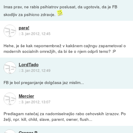
Imas prav, ne rabis psihiatrov poslusat, da ugotovis, da je FB
skodljiv za psihicno zdravje.
para!
::
3. jan 2012, 12:45
Hehe, je še kak nepomembnež v kakšnem cajtngu zapametoval o
modernih socialnih omrežjih, da bi še o njem odprli temo? :P
LordTado
::
3. jan 2012, 12:49
FB je bol preganjanje dolgčasa jaz mislim...
Mercier
::
3. jan 2012, 13:07
Predlagam natečaj za nadomiselnejšo rabo cehovskih izrazov. Po
želji, npr. kill, child, slave, parent, owner, flush...
Gregor P