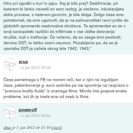
hitro pri zgodbi o kuri in jajcu. Kaj je bilo prej? Dešifriranje, pri
katerem bi lahko navedli en sam razlog, je oteženo. Inkubacijska
doba procesa, o katerem govorim, je bila dolga. Dolgo časa smo
potrebovali, da smo ugotovili, da je na psihoanalitski ravni prišlo do
globokih sprememb osebnostne strukture. Te spremembe so se v
svoji sociopatski različici že infiltrirale v vse vidike delovanja
družbe, tudi v institucije. Če rečemo, da so vsega krivi pesticidi,
denimo DDT, to lahko zveni neumno. Pozabljamo pa, da se je
uporaba DDT-ja začela okrog leta 1942, 1943,"
srus
::
4. jan 2012, 02:18
Česa pametnega o FB ne morem reči, ker z njim ne izgubljam
časa, paberkovanje g. euro sodnika pa me spominja na razpravo o
"precious bodily fluids" iz znanega filma. Morda ima gospod enake
probleme, kot jih je imela ena od oseb iz filma.
poweroff
::
4. jan 2012, 09:24
ahac
je
3. jan 2012 ob 15:10
izjavil
: