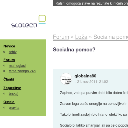
Sandisk že prodal več kot polovico SSD-jev za 
Forum
»
Loža
»
Socialna pom
Novice
Socialna pomoc?
arhiv
Forum
mali oglasi
teme zadnjih 24h
globalna80
Članki
::
21. nov 2011, 21:02
Zaposlitve
Zaphod, zato pa pravim da bi bilo dobro če b
brskaj
Ostalo
Zraven tega pa še energijo na obnovljive in 
pravila
Tako bi imeli zastojn bio hrano, elektriko pa
Socialo bi lahko zmanjšali ali pa celo popoln