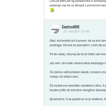
Lool,za tistih par kg paradižnika in krompirj
poberejo vse če ne škropiš z primernimi kem
ZaphodBB
::
21. nov 2011, 21:43
Stari, kot kmečki sin ti povem, da za eno fam
predraga. Donosi so premajhni, s tem da so 
Pa še nekaj, računaj da če bi hoteli vse hran
Jaz vem, da imate urbana deca srednjega razd
Če želimo rešit problem lakote, moramo zmanjš
nočejo nič slišat o tem.
Če hočeš eno ekološko osveščeno čtivo, ti p
korake prišlo do trenutne nelogične situacije
@valvoline: A se splača al ne je relativno.