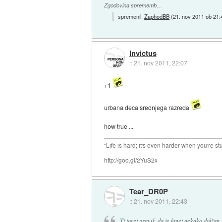
Zgodovina sprememb…
spremenil:
ZaphodBB
(
21. nov 2011 ob 21:
Invictus
::
21. nov 2011, 22:07
+1
urbana deca srednjega razreda
how true ...
"Life is hard; it's even harder when you're st
http://goo.gl/2YuS2x
Tear_DR0P
::
21. nov 2011, 22:43
Ti torej praviš, da je kmet nekako dolžan,