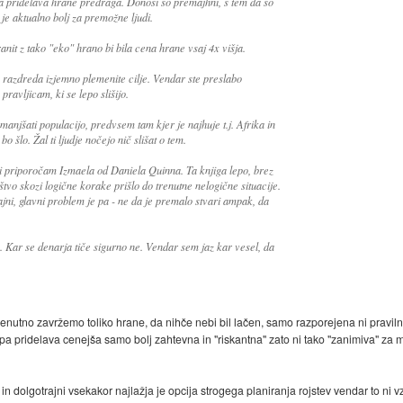
vna pridelava hrane predraga. Donosi so premajhni, s tem da so
je aktualno bolj za premožne ljudi.
anit z tako "eko" hrano bi bila cena hrane vsaj 4x višja.
razdreda izjemno plemenite cilje. Vendar ste preslabo
pravljicam, ki se lepo slišijo.
anjšati populacijo, predvsem tam kjer je najhuje t.j. Afrika in
o šlo. Žal ti ljudje nočejo nič slišat o tem.
i priporočam Izmaela od Daniela Quinna. Ta knjiga lepo, brez
eštvo skozi logične korake prišlo do trenutne nelogične situacije.
ajni, glavni problem je pa - ne da je premalo stvari ampak, da
. Kar se denarja tiče sigurno ne. Vendar sem jaz kar vesel, da
a trenutno zavržemo toliko hrane, da nihče nebi bil lačen, samo razporejena ni pravil
 pa pridelava cenejša samo bolj zahtevna in "riskantna" zato ni tako "zanimiva" za 
in dolgotrajni vsekakor najlažja je opcija strogega planiranja rojstev vendar to ni 