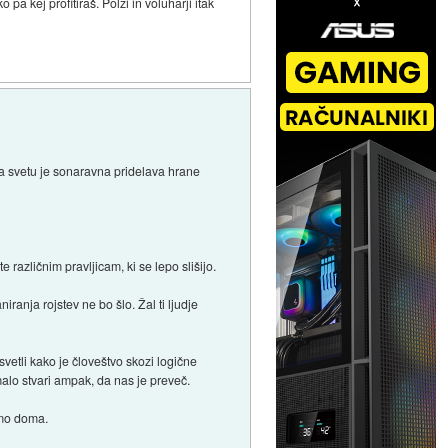
pa kej profitiraš. Polži in voluharji itak
e na svetu je sonaravna pridelava hrane
različnim pravljicam, ki se lepo slišijo.
ranja rojstev ne bo šlo. Žal ti ljudje
vetli kako je človeštvo skozi logične
emalo stvari ampak, da nas je preveč.
amo doma.