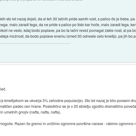
ih sto let nazaj dojeli, da si teh 30 lačnih pride samih vzet, s palico če je treba. 
a. malo zaradi tega, da ne pride s palico po tisto kar hoče, malo zaradi tega, ker 
 nikoli ne vedo, kdaj bodo poplave, pa bo ta lačni revež pomagal žakle nost, al pa bo
obstaja možnost, da bodo poplave enemu izmed 30 odnesle celo kmetijo, pa jih bo p
leč.
e (s kmetijstvom se ukvarja 3% zahodne populacije). Sto let nazaj je bilo povsem dr
matičen padec cen hrane. Posledično se je v 20 stoletju zgodilo dramatično poveča
 umetnih gnojiv (nafta, nafta, nafta).
emogoče. Razen če gremo in uničimo ogromne površine narave - rabimo ogromno no