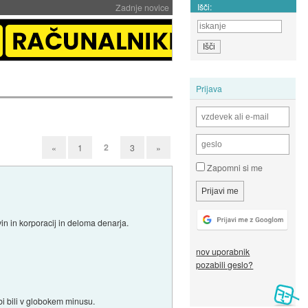
Išči:
Zadnje novice
Prijava
2
«
1
3
»
Zapomni si me
in in korporacij in deloma denarja.
nov uporabnik
pozabili geslo?
 bi bili v globokem minusu.