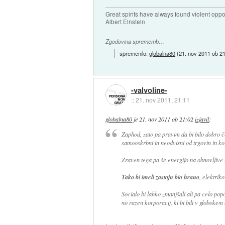
Great spirits have always found violent opp
Albert Einstein
Zgodovina sprememb…
spremenilo:
globalna80
(
21. nov 2011 ob 2
-valvoline-
::
21. nov 2011, 21:11
globalna80
je
21. nov 2011 ob 21:02
izjavil
:
Zaphod, zato pa pravim da bi bilo dobro če
samooskrbni in neodvisni od trgovin in ko
Zraven tega pa še energijo na obnovljive i
Tako bi imeli zastojn bio hrano
, elektrik
Socialo bi lahko zmanjšali ali pa celo popo
no razen korporacij, ki bi bili v globokem