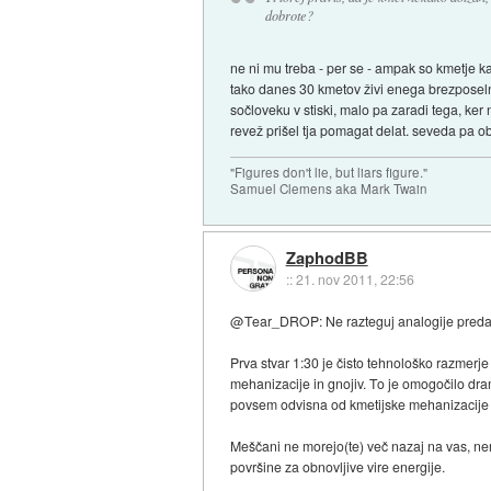
dobrote?
ne ni mu treba - per se - ampak so kmetje kak
tako danes 30 kmetov živi enega brezposelneg
sočloveku v stiski, malo pa zaradi tega, ker
revež prišel tja pomagat delat. seveda pa 
"Figures don't lie, but liars figure."
Samuel Clemens aka Mark Twain
ZaphodBB
::
21. nov 2011, 22:56
@Tear_DROP: Ne razteguj analogije preda
Prva stvar 1:30 je čisto tehnološko razmerj
mehanizacije in gnojiv. To je omogočilo dra
povsem odvisna od kmetijske mehanizacije in
Meščani ne morejo(te) več nazaj na vas, n
površine za obnovljive vire energije.