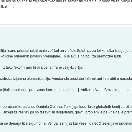
a se res ne splača se zajebavat,več daš za semenski materijal in vodo za zalivanje ko 
ikalijami.
ilije hrane pridelat rabiš malo več kot en vrtiček. Sploh pa za toliko folka kot ga j
količine primernih površin premajhne. To je aktualno bolj za premožne ljudi.
it z tako "eko" hrano bi bila cena hrane vsaj 4x višja.
reda izjemno plemenite cilje. Vendar ste preslabo informirani in prehitro nasedate 
ati populacijo, predvsem tam kjer je najhuje t.j. Afrika in Azija. Brez strogega plani
riporočam Izmaela od Daniela Quinna. Ta knjiga lepo, brez globalnih teorij zarot os
. Ukrepi za rešitev pa so težavni in dolgotrajni, glavni problem je pa - ne da je pr
 Kar se denarja tiče sigurno ne. Vendar sem jaz kar vesel, da 80% zelenjave pridel