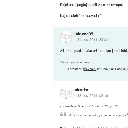
Pojdi pa si poglej satelitske slike evrope.
Kaj si sploh želel povedat?
jalovec09
::
21. nov 2011, 23:22
Ali lahko pustite take pri miru, ker jim ni lah
Zgodovina sprememb…
spremenil:
jalovec09
(
21. nov 2011 ob 23:3
sirotka
::
22. nov 2011, 08:16
jalovec09
je
21. nov 2011 ob 23:22
izjavil
:
Ali lahko pustite take pri miru, ker jim ni 