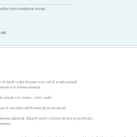
osition from mediocre minds.
1:04
)
 bi imela vsaka družina svoj vrtiček in tako postali
rporacij in deloma denarja.
n zastojn vire (sonce, veter, voda).
o pa še onesnaževali bi manj ali pa skoraj nič.
lnoma odpravili. Tukaj bi imeli vsi korist-država in prebivalci,
 minusu.