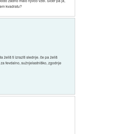
bodo zadno malo njivco vzel. Sicer pa ja,
njem kvadratu?
želiš ti izraziti slednje. če pa želiš
i za fevdalno, sužnjelastniško, zgodnje