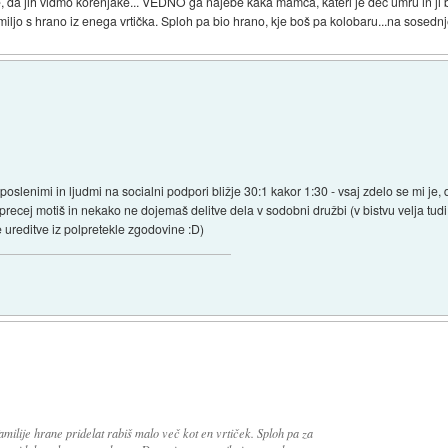
je, da jih vidmo korenjake... VEDNO ga najebe kaka mamca, kateri je dec umru in ji 
amiljo s hrano iz enega vrtička. Sploh pa bio hrano, kje boš pa kolobaru...na sosed
slenimi in ljudmi na socialni podpori bližje 30:1 kakor 1:30 - vsaj zdelo se mi je, da 
 precej motiš in nekako ne dojemaš delitve dela v sodobni družbi (v bistvu velja tud
 ureditve iz polpretekle zgodovine :D)
familije hrane pridelat rabiš malo več kot en vrtiček. Sploh pa za