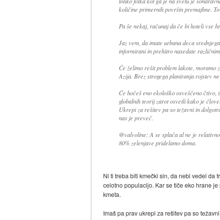
toliko folka kot ga je na svetu je sonara
količine primernih površin premajhne. To 
Pa še nekaj, računaj da če bi hoteli vse hr
Jaz vem, da imate urbana deca srednjega 
informirani in prehitro nasedate različnim 
Če želimo rešit problem lakote, moramo zm
Azija. Brez strogega planiranja rojstev ne b
Če hočeš eno ekološko osveščeno čtivo, t
globalnih teorij zarot osvetli kako je člov
Ukrepi za rešitev pa so težavni in dolgotr
nas je preveč.
@valvoline: A se splača al ne je relativno
80% zelenjave pridelamo doma.
Ni ti treba biti kmečki sin, da nebi vedel d
celotno populacijo. Kar se tiče eko hrane je
kmeta.
Imaš pa prav ukrepi za rešitev pa so težavni 