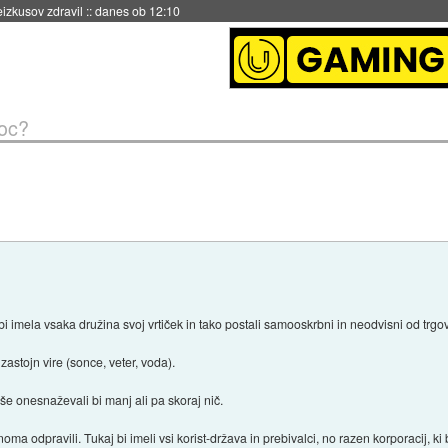
naslednji dve leti
::
danes ob 11:37
oc?
i imela vsaka družina svoj vrtiček in tako postali samooskrbni in neodvisni od trgov
zastojn vire (sonce, veter, voda).
 še onesnaževali bi manj ali pa skoraj nič.
oma odpravili. Tukaj bi imeli vsi korist-država in prebivalci, no razen korporacij, ki