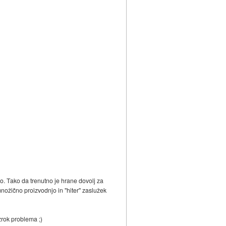
no. Tako da trenutno je hrane dovolj za
množično proizvodnjo in "hiter" zaslužek
vzrok problema ;)