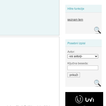
Hitre funkcije
seznam tem
Posebni izpisi
Avtor:
Ključna beseda: