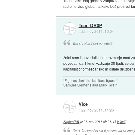
Točno tako! Naj gredo v žabjak izterjat svo
rad bi te vidu globalna, kako boš preživel f
Tear_DR0P
::
22. nov 2011, 10:04
Kaj si sploh želel povedat?
želel sem ti povedati, da je razmerje med zapo
povedati, da 1 kmet vzdržuje 30 ljudi, se pa
kapitalistično/meščansko in ostale družbene
"Figures don't lie, but liars figure."
Samuel Clemens aka Mark Twain
Vice
::
22. nov 2011, 11:26
ZaphodBB
je
21. nov 2011 ob 21:43
izjavil
:
Stari, kot kmečki sin ti povem, da za eno 