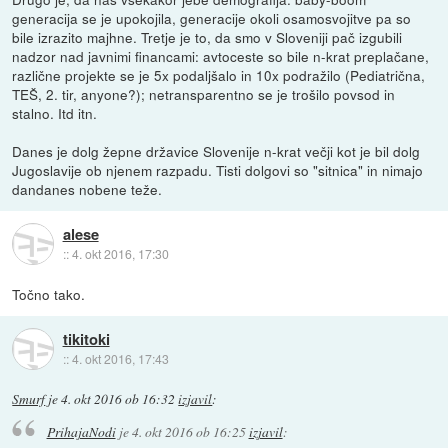
generacija se je upokojila, generacije okoli osamosvojitve pa so
bile izrazito majhne. Tretje je to, da smo v Sloveniji pač izgubili
nadzor nad javnimi financami: avtoceste so bile n-krat preplačane,
različne projekte se je 5x podaljšalo in 10x podražilo (Pediatrična,
TEŠ, 2. tir, anyone?); netransparentno se je trošilo povsod in
stalno. Itd itn.
Danes je dolg žepne državice Slovenije n-krat večji kot je bil dolg
Jugoslavije ob njenem razpadu. Tisti dolgovi so "sitnica" in nimajo
dandanes nobene teže.
alese
::
4. okt 2016, 17:30
Točno tako.
tikitoki
::
4. okt 2016, 17:43
Smurf
je
4. okt 2016 ob 16:32
izjavil
:
PrihajaNodi
je
4. okt 2016 ob 16:25
izjavil
: