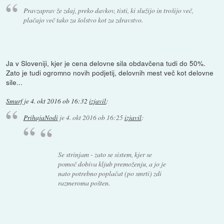
Pravzaprav že zdaj, preko davkov, tisti, ki služijo in trošijo več,
plačajo več tako za šolstvo kot za zdravstvo.
Ja v Sloveniji, kjer je cena delovne sila obdavčena tudi do 50%.
Zato je tudi ogromno novih podjetij, delovnih mest več kot delovne
sile...
Smurf
je
4. okt 2016 ob 16:32
izjavil
:
PrihajaNodi
je
4. okt 2016 ob 16:25
izjavil
:
Se strinjam - zato se sistem, kjer se
pomoč dobiva kljub premoženju, a jo je
nato potrebno poplačat (po smrti) zdi
razmeroma pošten.