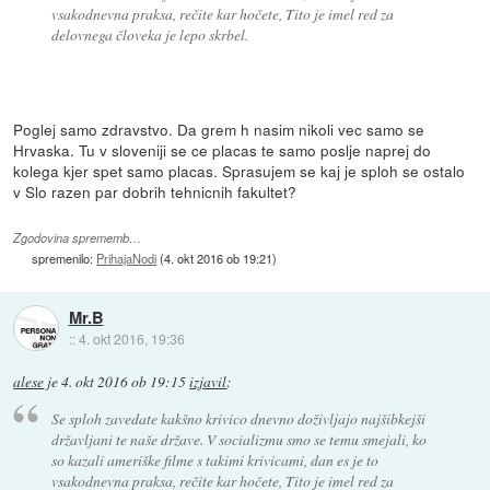
vsakodnevna praksa, rečite kar hočete, Tito je imel red za
delovnega človeka je lepo skrbel.
Poglej samo zdravstvo. Da grem h nasim nikoli vec samo se
Hrvaska. Tu v sloveniji se ce placas te samo poslje naprej do
kolega kjer spet samo placas. Sprasujem se kaj je sploh se ostalo
v Slo razen par dobrih tehnicnih fakultet?
Zgodovina sprememb…
spremenilo:
PrihajaNodi
(
4. okt 2016 ob 19:21
)
Mr.B
::
4. okt 2016, 19:36
alese
je
4. okt 2016 ob 19:15
izjavil
:
Se sploh zavedate kakšno krivico dnevno doživljajo najšibkejši
državljani te naše države. V socializmu smo se temu smejali, ko
so kazali ameriške filme s takimi krivicami, dan es je to
vsakodnevna praksa, rečite kar hočete, Tito je imel red za