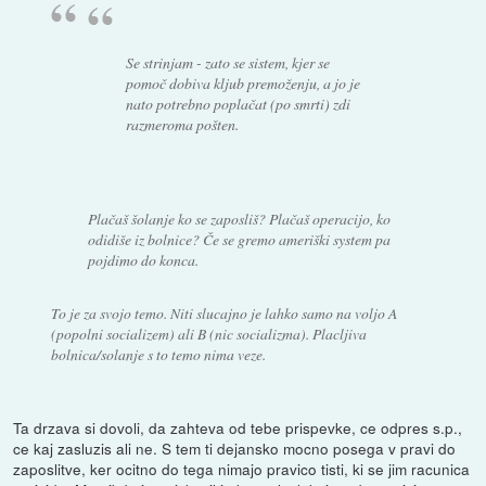
Se strinjam - zato se sistem, kjer se
pomoč dobiva kljub premoženju, a jo je
nato potrebno poplačat (po smrti) zdi
razmeroma pošten.
Plačaš šolanje ko se zaposliš? Plačaš operacijo, ko
odidiše iz bolnice? Če se gremo ameriški system pa
pojdimo do konca.
To je za svojo temo. Niti slucajno je lahko samo na voljo A
(popolni socializem) ali B (nic socializma). Placljiva
bolnica/solanje s to temo nima veze.
Ta drzava si dovoli, da zahteva od tebe prispevke, ce odpres s.p.,
ce kaj zasluzis ali ne. S tem ti dejansko mocno posega v pravi do
zaposlitve, ker ocitno do tega nimajo pravico tisti, ki se jim racunica