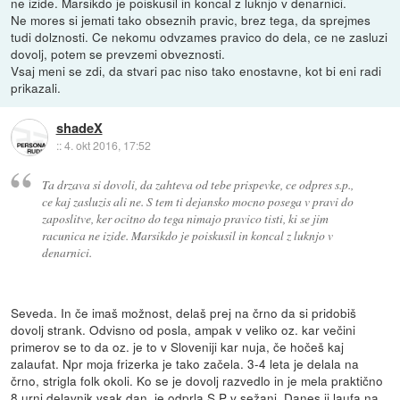
ne izide. Marsikdo je poiskusil in koncal z luknjo v denarnici.
Ne mores si jemati tako obseznih pravic, brez tega, da sprejmes
tudi dolznosti. Ce nekomu odvzames pravico do dela, ce ne zasluzi
dovolj, potem se prevzemi obveznosti.
Vsaj meni se zdi, da stvari pac niso tako enostavne, kot bi eni radi
prikazali.
shadeX
::
4. okt 2016, 17:52
Ta drzava si dovoli, da zahteva od tebe prispevke, ce odpres s.p.,
ce kaj zasluzis ali ne. S tem ti dejansko mocno posega v pravi do
zaposlitve, ker ocitno do tega nimajo pravico tisti, ki se jim
racunica ne izide. Marsikdo je poiskusil in koncal z luknjo v
denarnici.
Seveda. In če imaš možnost, delaš prej na črno da si pridobiš
dovolj strank. Odvisno od posla, ampak v veliko oz. kar večini
primerov se to da oz. je to v Sloveniji kar nuja, če hočeš kaj
zalaufat. Npr moja frizerka je tako začela. 3-4 leta je delala na
črno, strigla folk okoli. Ko se je dovolj razvedlo in je mela praktično
8 urni delavnik vsak dan, je odprla S.P v sežani. Danes ji laufa na