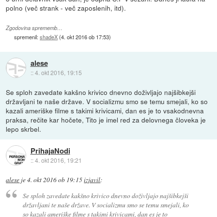
polno (več strank - več zaposlenih, itd).
Zgodovina sprememb…
spremenil:
shadeX
(
4. okt 2016 ob 17:53
)
alese
::
4. okt 2016, 19:15
Se sploh zavedate kakšno krivico dnevno doživljajo najšibkejši
državljani te naše države. V socializmu smo se temu smejali, ko so
kazali ameriške filme s takimi krivicami, dan es je to vsakodnevna
praksa, rečite kar hočete, Tito je imel red za delovnega človeka je
lepo skrbel.
PrihajaNodi
::
4. okt 2016, 19:21
alese
je
4. okt 2016 ob 19:15
izjavil
:
Se sploh zavedate kakšno krivico dnevno doživljajo najšibkejši
državljani te naše države. V socializmu smo se temu smejali, ko
so kazali ameriške filme s takimi krivicami, dan es je to