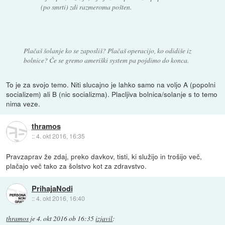
(po smrti) zdi razmeroma pošten.
Plačaš šolanje ko se zaposliš? Plačaš operacijo, ko odidiše iz
bolnice? Če se gremo ameriški system pa pojdimo do konca.
To je za svojo temo. Niti slucajno je lahko samo na voljo A (popolni
socializem) ali B (nic socializma). Placljiva bolnica/solanje s to temo
nima veze.
thramos
::
4. okt 2016, 16:35
Pravzaprav že zdaj, preko davkov, tisti, ki služijo in trošijo več,
plačajo več tako za šolstvo kot za zdravstvo.
PrihajaNodi
::
4. okt 2016, 16:40
thramos
je
4. okt 2016 ob 16:35
izjavil
: