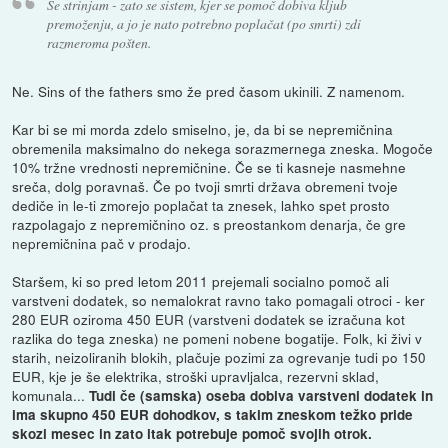
Se strinjam - zato se sistem, kjer se pomoč dobiva kljub
premoženju, a jo je nato potrebno poplačat (po smrti) zdi
razmeroma pošten.
Ne. Sins of the fathers smo že pred časom ukinili. Z namenom.
Kar bi se mi morda zdelo smiselno, je, da bi se nepremičnina
obremenila maksimalno do nekega sorazmernega zneska. Mogoče
10% tržne vrednosti nepremičnine. Če se ti kasneje nasmehne
sreča, dolg poravnaš. Če po tvoji smrti država obremeni tvoje
dediče in le-ti zmorejo poplačat ta znesek, lahko spet prosto
razpolagajo z nepremičnino oz. s preostankom denarja, če gre
nepremičnina pač v prodajo.
Staršem, ki so pred letom 2011 prejemali socialno pomoč ali
varstveni dodatek, so nemalokrat ravno tako pomagali otroci - ker
280 EUR oziroma 450 EUR (varstveni dodatek se izračuna kot
razlika do tega zneska) ne pomeni nobene bogatije. Folk, ki živi v
starih, neizoliranih blokih, plačuje pozimi za ogrevanje tudi po 150
EUR, kje je še elektrika, stroški upravljalca, rezervni sklad,
komunala...
Tudi če (samska) oseba dobiva varstveni dodatek in
ima skupno 450 EUR dohodkov, s takim zneskom težko pride
skozi mesec in zato itak potrebuje pomoč svojih otrok.