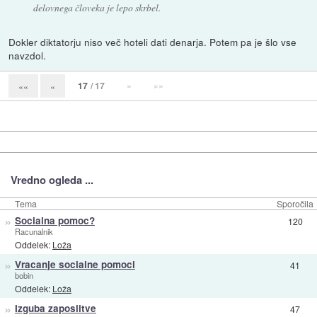
delovnega človeka je lepo skrbel.
Dokler diktatorju niso več hoteli dati denarja. Potem pa je šlo vse
navzdol.
17
/ 17
»
»»
««
«
Vredno ogleda ...
Tema
Sporočila
»
Socialna pomoc?
120
Racunalnik
Oddelek:
Loža
»
Vracanje socialne pomoci
41
bobin
Oddelek:
Loža
»
Izguba zaposlitve
47