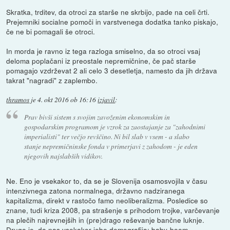
Skratka, trditev, da otroci za starše ne skrbijo, pade na celi črti.
Prejemniki socialne pomoči in varstvenega dodatka tanko piskajo,
če ne bi pomagali še otroci.
In morda je ravno iz tega razloga smiselno, da so otroci vsaj
deloma poplačani iz preostale nepremičnine, če pač starše
pomagajo vzdrževat 2 ali celo 3 desetletja, namesto da jih država
takrat "nagradi" z zaplembo.
thramos
je
4. okt 2016 ob 16:16
izjavil
:
Prav bivši sistem s svojim zavoženim ekonomskim in
gospodarskim programom je vzrok za zaostajanje za "zahodnimi
imperialisti" ter večjo revščino. Ni bil slab v vsem - a slabo
stanje nepremičninske fonda v primerjavi z zahodom - je eden
njegovih najslabših vidikov.
Ne. Eno je vsekakor to, da se je Slovenija osamosvojila v času
intenzivnega zatona normalnega, državno nadziranega
kapitalizma, direkt v rastočo famo neoliberalizma. Posledice so
znane, tudi kriza 2008, pa strašenje s prihodom trojke, varčevanje
na plečih najrevnejših in (pre)drago reševanje bančne luknje.
Drugo je, da nas vsekakor jebe demografija: baby-boom