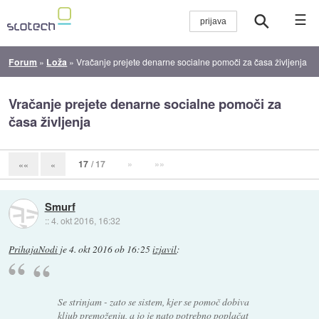
☰
Forum
»
Loža
»
Vračanje prejete denarne socialne pomoči za časa življenja
Vračanje prejete denarne socialne pomoči za
časa življenja
17
/ 17
»
»»
««
«
Smurf
::
4. okt 2016, 16:32
PrihajaNodi
je
4. okt 2016 ob 16:25
izjavil
:
Se strinjam - zato se sistem, kjer se pomoč dobiva
kljub premoženju, a jo je nato potrebno poplačat