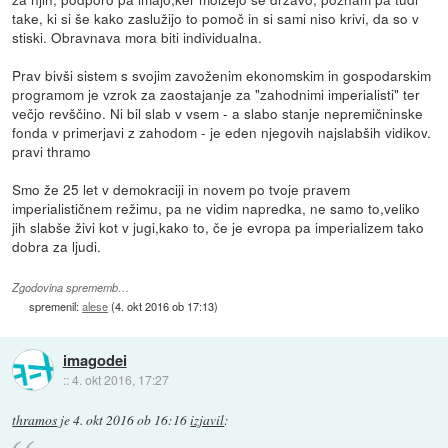
take, ki si še kako zaslužijo to pomoč in si sami niso krivi, da so v
stiski. Obravnava mora biti individualna.
Prav bivši sistem s svojim zavoženim ekonomskim in gospodarskim
programom je vzrok za zaostajanje za "zahodnimi imperialisti" ter
večjo revščino. Ni bil slab v vsem - a slabo stanje nepremičninske
fonda v primerjavi z zahodom - je eden njegovih najslabših vidikov.
pravi thramo
Smo že 25 let v demokraciji in novem po tvoje pravem
imperialističnem režimu, pa ne vidim napredka, ne samo to,veliko
jih slabše živi kot v jugi,kako to, če je evropa pa imperializem tako
dobra za ljudi.
Zgodovina sprememb…
spremenil:
alese
(
4. okt 2016 ob 17:13
)
imagodei
::
4. okt 2016, 17:27
thramos
je
4. okt 2016 ob 16:16
izjavil
: