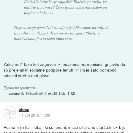
Plačaš šolanje ko se zaposliš? Plačaš operacijo, ko
odidiše iz bolnice? Če se gremo ameriški system pa
pojdimo do konca.
To je za svojo temo. Niti slucajno je lahko samo na voljo A
(popolni socializem) ali B (nic socializma). Placljiva
bolnica/solanje s to temo nima veze.
Zakaj ne? Tako kot zagovorniki odvzema nepremičnin gnjavite da
so prejemniki socialne podpore lenuhi in jim je zato potrebno
odvzeti streho nad glavo.
Zgodovina sprememb…
spremenilo:
PrihajaNodi
(
4. okt 2016 ob 16:42
)
alese
::
4. okt 2016, 17:09
Poznam jih kar nekaj, ki so lenuhi, imajo situirane starše,ki skrbijo
za njih, podporo pa imajo,ker molzejo še državo, poznam pa tudi