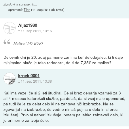
Zgodovina sprememb…
spremenil:
Tilen
(
11. sep 2011 ob 12:51
)
Aljaz1980
::
11. sep 2011, 13:16
Malica (147 EUR)
Delovnih dni je 20, zdaj pa mene zanima ker delodajalec, ki ti daje
minimalno plačo je tako radodarn, da ti da 7,35€ za malico?
krneki0001
::
11. sep 2011, 13:38
Kaj ima veze, če si 2 leti študiral. Če si brez denarja vzameš za 3
ali 4 mesece katerokoli službo, pa delaš, da si vsaj malo opomoreš,
pa tudi če je za delat delo ki ne zahteva nič izobrazbe. Ne se
zgovarjat na izobrazbo, še vedno nimaš pojma o delu in si brez
izkušenj. Prvo si naberi izkušnje, potem pa lahko zahtevaš delo, ki
je primerno za tvojo šolo.