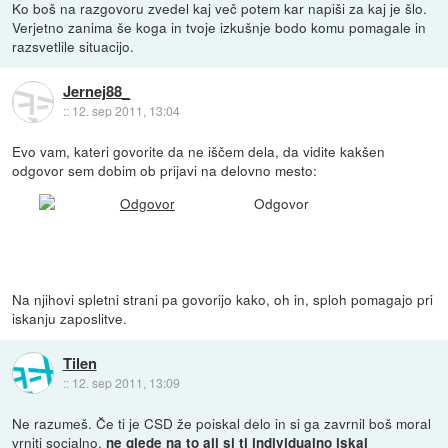
Ko boš na razgovoru zvedel kaj več potem kar napiši za kaj je šlo.
Verjetno zanima še koga in tvoje izkušnje bodo komu pomagale in
razsvetlile situacijo.
Jernej88_
::
12. sep 2011, 13:04
Evo vam, kateri govorite da ne iščem dela, da vidite kakšen
odgovor sem dobim ob prijavi na delovno mesto:
Odgovor
Na njihovi spletni strani pa govorijo kako, oh in, sploh pomagajo pri
iskanju zaposlitve.
Tilen
::
12. sep 2011, 13:09
Ne razumeš. Če ti je CSD že poiskal delo in si ga zavrnil boš moral
vrniti socialno,
ne glede na to ali si ti individualno iskal