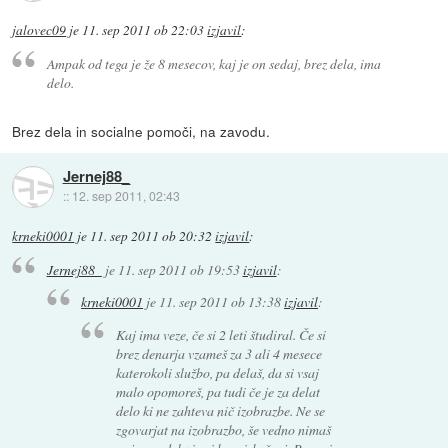
jalovec09
je
11. sep 2011 ob 22:03
izjavil
:
Ampak od tega je že 8 mesecov, kaj je on sedaj, brez dela, ima
delo.
Brez dela in socialne pomoči, na zavodu.
Jernej88_
::
12. sep 2011, 02:43
krneki0001
je
11. sep 2011 ob 20:32
izjavil
:
Jernej88_
je
11. sep 2011 ob 19:53
izjavil
:
krneki0001
je
11. sep 2011 ob 13:38
izjavil
:
Kaj ima veze, če si 2 leti študiral. Če si
brez denarja vzameš za 3 ali 4 mesece
katerokoli službo, pa delaš, da si vsaj
malo opomoreš, pa tudi če je za delat
delo ki ne zahteva nič izobrazbe. Ne se
zgovarjat na izobrazbo, še vedno nimaš