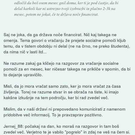
odločiš da boš osem mesec gnil doma, ker ti je pod častjo, da bi
delal karkoli kar ni ustrezno tvoji izobrazbi in plačno 2-3k na
mesec, potem ne jokat, če te država noče financirat.
Saj ne joka, da ga država noče financirat. Nič kaj takega ne
omenja. Tema govori o vračanju že prejete socialne pomoči kljub
temu, da v tistem obdobju ni delal (ne na črno, ne preko študenta),
da nima nič v lasti itd...
Ne razume zakaj ga kličejo na razgovor za vračanje socialne
pomoči za en mesec, ker ničesar takega ne prikliče v spomin, da bi
to dejanje upravičilo.
Misli, da jo mora vračat samo zato, ker jo mora vračat za časa
življenja. Torej ne razume stvar in se obrača na tiste, ki imajo
kakšne izkušnje na tem področju, ker bi rad zvedel več.
Mislim, da v naši državi ni prepovedano komunicirati z namenom
pridobitve več informacij. To je pravzaprav pozitivno.
Jernej_88: počakaj na dan, ko moraš na razgovor in tam boš
zvedel več. Verjetno te je vabilo "pogrelo" in zdaj ne veš na čem si.