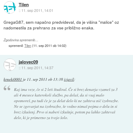
Tilen
::
11. sep 2011, 14:01
GregaG87, sem napačno predvideval, da je višina "malice" oz
nadomestila za prehrano za vse približno enaka.
Zgodovina sprememb…
spremenil:
Tilen
(
11. sep 2011 ob 14:02
)
jalovec09
::
11. sep 2011, 14:37
krneki0001
je
11. sep 2011 ob 13:38
izjavil
:
Kaj ima veze, če si 2 leti študiral. Če si brez denarja vzameš za 3
ali 4 mesece katerokoli službo, pa delaš, da si vsaj malo
opomoreš, pa tudi če je za delat delo ki ne zahteva nič izobrazbe.
Ne se zgovarjat na izobrazbo, še vedno nimaš pojma o delu in si
brez izkušenj. Prvo si naberi izkušnje, potem pa lahko zahtevaš
delo, ki je primerno za tvojo šolo.