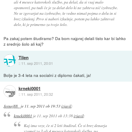
ali 4 mesece katerokoli službo, pa delaš, da si vsaj malo
opomoreš, pa tudi če je za delat delo ki ne zahteva nič izobrazbe.
Ne se zgovarjat na izobrazbo, še vedno nimaš pojma o delu in si
brez izkušenj. Prvo si naberi izkušnje, potem pa lahko zahtevaš
delo, ki je primerno za tvojo šolo.
Pa zakaj potem študiramo? Da bom najprej delali tisto kar bi lahko
z srednjo šolo ali kaj?
Tilen
::
11. sep 2011, 20:01
Bolje je 3-4 leta na socialni z diplomo čakati, ja!
krneki0001
::
11. sep 2011, 20:32
Jernej88_
je
11. sep 2011 ob 19:53
izjavil
:
krneki0001
je
11. sep 2011 ob 13:38
izjavil
:
Kaj ima veze, če si 2 leti študiral. Če si brez denarja
vzameš za 3 ali 4 mesece katerokoli službo, pa