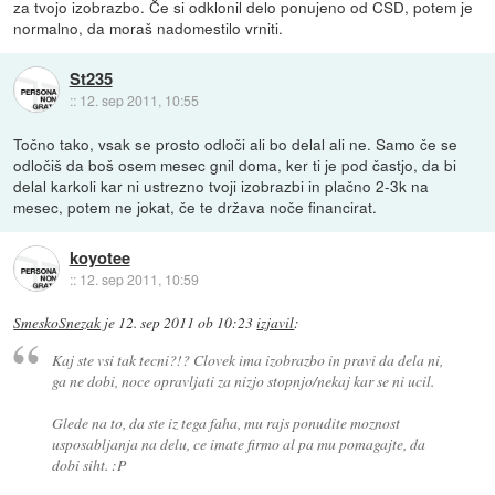
za tvojo izobrazbo. Če si odklonil delo ponujeno od CSD, potem je
normalno, da moraš nadomestilo vrniti.
St235
::
12. sep 2011, 10:55
Točno tako, vsak se prosto odloči ali bo delal ali ne. Samo če se
odločiš da boš osem mesec gnil doma, ker ti je pod častjo, da bi
delal karkoli kar ni ustrezno tvoji izobrazbi in plačno 2-3k na
mesec, potem ne jokat, če te država noče financirat.
koyotee
::
12. sep 2011, 10:59
SmeskoSnezak
je
12. sep 2011 ob 10:23
izjavil
:
Kaj ste vsi tak tecni?!? Clovek ima izobrazbo in pravi da dela ni,
ga ne dobi, noce opravljati za nizjo stopnjo/nekaj kar se ni ucil.
Glede na to, da ste iz tega faha, mu rajs ponudite moznost
usposabljanja na delu, ce imate firmo al pa mu pomagajte, da
dobi siht. :P