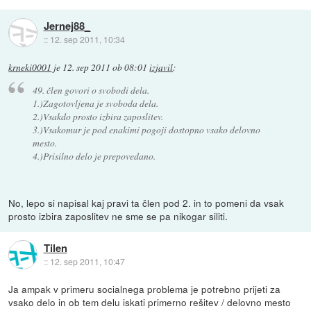
Jernej88_
::
12. sep 2011, 10:34
krneki0001
je
12. sep 2011 ob 08:01
izjavil
:
49. člen govori o svobodi dela.
1.)Zagotovljena je svoboda dela.
2.)Vsakdo prosto izbira zaposlitev.
3.)Vsakomur je pod enakimi pogoji dostopno vsako delovno
mesto.
4.)Prisilno delo je prepovedano.
No, lepo si napisal kaj pravi ta člen pod 2. in to pomeni da vsak
prosto izbira zaposlitev ne sme se pa nikogar siliti.
Tilen
::
12. sep 2011, 10:47
Ja ampak v primeru socialnega problema je potrebno prijeti za
vsako delo in ob tem delu iskati primerno rešitev / delovno mesto