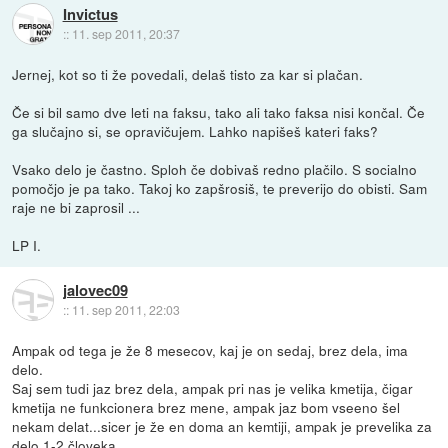
Invictus
::
11. sep 2011, 20:37
Jernej, kot so ti že povedali, delaš tisto za kar si plačan.
Če si bil samo dve leti na faksu, tako ali tako faksa nisi končal. Če
ga slučajno si, se opravičujem. Lahko napišeš kateri faks?
Vsako delo je častno. Sploh če dobivaš redno plačilo. S socialno
pomočjo je pa tako. Takoj ko zapšrosiš, te preverijo do obisti. Sam
raje ne bi zaprosil ...
LP I.
jalovec09
::
11. sep 2011, 22:03
Ampak od tega je že 8 mesecov, kaj je on sedaj, brez dela, ima
delo.
Saj sem tudi jaz brez dela, ampak pri nas je velika kmetija, čigar
kmetija ne funkcionera brez mene, ampak jaz bom vseeno šel
nekam delat...sicer je že en doma an kemtiji, ampak je prevelika za
delo 1-2 človeka.