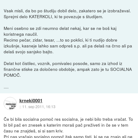
Vsak misli, da bo po študiju dobil delo, zakatero se je izobraževal.
Sprejmi delo KATERKOLI, ki te povezuje s študijem.
Meni osebno se zdi neumno delat nekaj, kar se ne boš kaj
koristnega naučil.
Recimo pečar, zidar, tesar, ...to so poklici, ki ti nudijo dobre
izkušnje, kasneje lahko sam odpreš s.p. ali pa delaš na črno ali pa
delaš svojo sanjsko bajto.
Delat kot čistilec, voznik, pomivalec posode, samo za izhod iz
finančne stiske za določeno obdobje, ampak zato je tu SOCIALNA
POMOČ.
....
krneki0001
::
11. sep 2011, 16:13
Če bi bila socialna pomoč res socialna, je nebi bilo treba vračat. To
bi bil pač en znesek s katerim moraš pač preživeti in če se v tem
času ne znajdeš, si si sam kriv.
Pri nas vračajo socialno pomoč itak samo tisti, ki se ne znajo ali ne