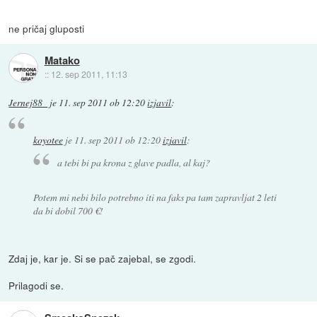
ne pričaj gluposti
Matako
::
12. sep 2011, 11:13
Jernej88_
je
11. sep 2011 ob 12:20
izjavil
:
koyotee
je
11. sep 2011 ob 12:20
izjavil
:
a tebi bi pa krona z glave padla, al kaj?
Potem mi nebi bilo potrebno iti na faks pa tam zapravljat 2 leti
da bi dobil 700 €!
Zdaj je, kar je. Si se pač zajebal, se zgodi.
Prilagodi se.