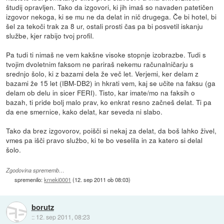
študij opravljen. Tako da izgovori, ki jih imaš so navaden patetičen
izgovor nekoga, ki se mu ne da delat in nič drugega. Če bi hotel, bi
šel za tekoči trak za 8 ur, ostali prosti čas pa bi posvetil iskanju
službe, kjer rabijo tvoj profil.
Pa tudi ti nimaš ne vem kakšne visoke stopnje izobrazbe. Tudi s
tvojim dvoletnim faksom ne pariraš nekemu računalničarju s
srednjo šolo, ki z bazami dela že več let. Verjemi, ker delam z
bazami že 15 let (IBM-DB2) in hkrati vem, kaj se učite na faksu (ga
delam ob delu in sicer FERI). Tisto, kar imate/mo na faksih o
bazah, ti pride bolj malo prav, ko enkrat resno začneš delat. Ti pa
da ene smernice, kako delat, kar seveda ni slabo.
Tako da brez izgovorov, poišči si nekaj za delat, da boš lahko živel,
vmes pa išči pravo službo, ki te bo veselila in za katero si delal
šolo.
Zgodovina sprememb…
spremenilo:
krneki0001
(
12. sep 2011 ob 08:03
)
borutz
::
12. sep 2011, 08:23