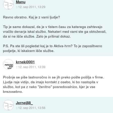
Manu
::
12. sep 2011, 13:29
Ravno obratno. Kaj je z vami ljudje?
Tip je samo dokazal, da je v tistem času za katerega zahtevajo
vračilo denarja iskal službo. Nekateri med vami ste ga obtoževali,
da si ne išče službe. Zato je prilimal dokaz.
P.S. Pa ste šli pogledat kaj je to Aktiva-hrm? To je zaposlitveno
podjetje, ki iskalcem išče službe.
krneki0001
::
12. sep 2011, 13:39
Prošnje se piše lastnoročno in se jih preko pošte pošilja v firme.
Ljudje raje vidijo, da imajo kontakt z osebo, ki bo nastopila v
službo, kot pa z neko "ženitno" posredovalnico, kjer je vse
brezosebno.
Jernej88_
::
12. sep 2011, 13:56