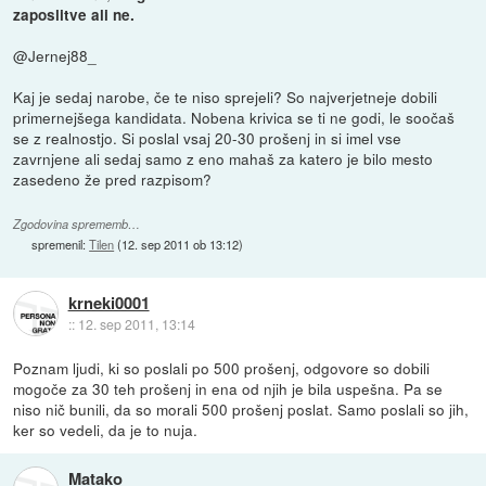
zaposlitve ali ne.
@Jernej88_
Kaj je sedaj narobe, če te niso sprejeli? So najverjetneje dobili
primernejšega kandidata. Nobena krivica se ti ne godi, le soočaš
se z realnostjo. Si poslal vsaj 20-30 prošenj in si imel vse
zavrnjene ali sedaj samo z eno mahaš za katero je bilo mesto
zasedeno že pred razpisom?
Zgodovina sprememb…
spremenil:
Tilen
(
12. sep 2011 ob 13:12
)
krneki0001
::
12. sep 2011, 13:14
Poznam ljudi, ki so poslali po 500 prošenj, odgovore so dobili
mogoče za 30 teh prošenj in ena od njih je bila uspešna. Pa se
niso nič bunili, da so morali 500 prošenj poslat. Samo poslali so jih,
ker so vedeli, da je to nuja.
Matako