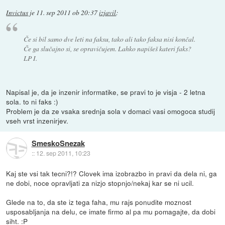
Invictus
je
11. sep 2011 ob 20:37
izjavil
:
Če si bil samo dve leti na faksu, tako ali tako faksa nisi končal.
Če ga slučajno si, se opravičujem. Lahko napišeš kateri faks?
LP I.
Napisal je, da je inzenir informatike, se pravi to je visja - 2 letna
sola. to ni faks :)
Problem je da ze vsaka srednja sola v domaci vasi omogoca studij
vseh vrst inzenirjev.
SmeskoSnezak
::
12. sep 2011, 10:23
Kaj ste vsi tak tecni?!? Clovek ima izobrazbo in pravi da dela ni, ga
ne dobi, noce opravljati za nizjo stopnjo/nekaj kar se ni ucil.
Glede na to, da ste iz tega faha, mu rajs ponudite moznost
usposabljanja na delu, ce imate firmo al pa mu pomagajte, da dobi
siht. :P