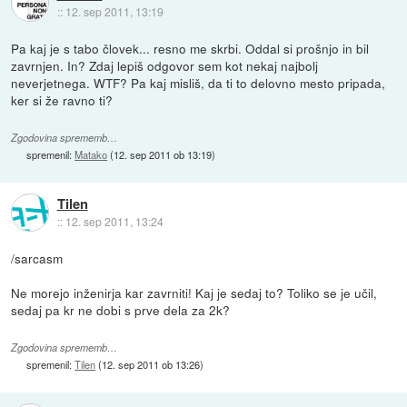
::
12. sep 2011, 13:19
Pa kaj je s tabo človek... resno me skrbi. Oddal si prošnjo in bil
zavrnjen. In? Zdaj lepiš odgovor sem kot nekaj najbolj
neverjetnega. WTF? Pa kaj misliš, da ti to delovno mesto pripada,
ker si že ravno ti?
Zgodovina sprememb…
spremenil:
Matako
(
12. sep 2011 ob 13:19
)
Tilen
::
12. sep 2011, 13:24
/sarcasm
Ne morejo inženirja kar zavrniti! Kaj je sedaj to? Toliko se je učil,
sedaj pa kr ne dobi s prve dela za 2k?
Zgodovina sprememb…
spremenil:
Tilen
(
12. sep 2011 ob 13:26
)