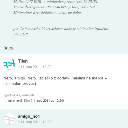
Malica (147 EUR) + minimalen prevoz (cca 26 EUR).
Minimalno izplačilo PO ZAKONU je torej 700 EUR.
Minimalno! Brez dodatka na delovno dobo.
p.s. Če ima oseba 20 let delovne dobe je minimalno izplačilo
750 EUR.
Bruto.
Tilen
::
11. sep 2011, 12:22
Neto, amigo. Neto. Izplačilo z dodatki (minimalna malica +
minimalen prevoz).
Zgodovina sprememb…
spremenil:
Tilen
(
11. sep 2011 ob 12:24
)
amigo_no1
::
11. sep 2011, 12:28