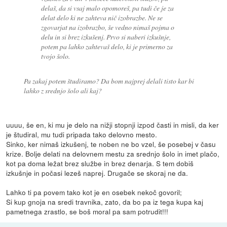
delaš, da si vsaj malo opomoreš, pa tudi če je za
delat delo ki ne zahteva nič izobrazbe. Ne se
zgovarjat na izobrazbo, še vedno nimaš pojma o
delu in si brez izkušenj. Prvo si naberi izkušnje,
potem pa lahko zahtevaš delo, ki je primerno za
tvojo šolo.
Pa zakaj potem študiramo? Da bom najprej delali tisto kar bi
lahko z srednjo šolo ali kaj?
uuuu, še en, ki mu je delo na nižji stopnji izpod časti in misli, da ker
je študiral, mu tudi pripada tako delovno mesto.
Sinko, ker nimaš izkušenj, te noben ne bo vzel, še posebej v času
krize. Bolje delati na delovnem mestu za srednjo šolo in imet plačo,
kot pa doma ležat brez službe in brez denarja. S tem dobiš
izkušnje in počasi lezeš naprej. Drugače se skoraj ne da.
Lahko ti pa povem tako kot je en osebek nekoč govoril;
Si kup gnoja na sredi travnika, zato, da bo pa iz tega kupa kaj
pametnega zrastlo, se boš moral pa sam potrudit!!!