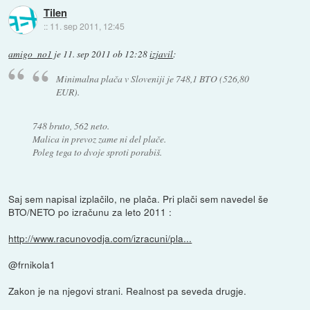
Tilen
::
11. sep 2011, 12:45
amigo_no1
je
11. sep 2011 ob 12:28
izjavil
:
Minimalna plača v Sloveniji je 748,1 BTO (526,80
EUR).
748 bruto, 562 neto.
Malica in prevoz zame ni del plače.
Poleg tega to dvoje sproti porabiš.
Saj sem napisal izplačilo, ne plača. Pri plači sem navedel še
BTO/NETO po izračunu za leto 2011 :
http://www.racunovodja.com/izracuni/pla...
@frnikola1
Zakon je na njegovi strani. Realnost pa seveda drugje.