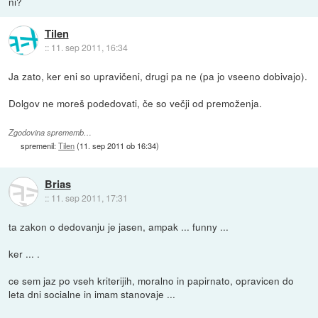
ni?
Tilen
::
11. sep 2011, 16:34
Ja zato, ker eni so upravičeni, drugi pa ne (pa jo vseeno dobivajo).
Dolgov ne moreš podedovati, če so večji od premoženja.
Zgodovina sprememb…
spremenil:
Tilen
(
11. sep 2011 ob 16:34
)
Brias
::
11. sep 2011, 17:31
ta zakon o dedovanju je jasen, ampak ... funny ...
ker ... .
ce sem jaz po vseh kriterijih, moralno in papirnato, opravicen do
leta dni socialne in imam stanovaje ...