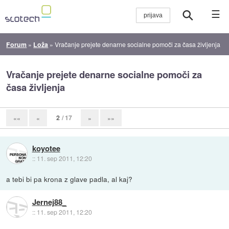
☰
Forum
»
Loža
»
Vračanje prejete denarne socialne pomoči za časa življenja
Vračanje prejete denarne socialne pomoči za
časa življenja
2
/ 17
««
«
»
»»
koyotee
::
11. sep 2011, 12:20
a tebi bi pa krona z glave padla, al kaj?
Jernej88_
::
11. sep 2011, 12:20