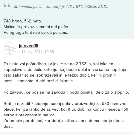
Minimalna plača v Sloveniji je 748,1 BTO (526,80 EUR).
748 bruto, 562 neto.
Malica in prevoz zame ni del plače.
Poleg tega to dvoje sproti porabiš.
jalovec09
::
11. sep 2011, 12:36
To mate vsi poštudiran, prijavite se na ZRSZ in, kot iskalec
zaposlitve si določite kriterije, kaj boste delal in vsi samo napišejo
tisto zakar so se izobraževali in je težko dobit, ker ni prostih
mest....namesto, d abi razširli iskanje.
Po zakonu, če boš še na zavodu ti bodo poiskali delo za 5 stopnjo.
Brat je naredil 7 stopnjo, sedaj dela v proizvodnji za 530 osnovne
plače, ker pa lahko delaš več, kot 8 ur, dobi na koncu meseca 750
evrov s prevozom in malico.
Za bencin porabi pol, kar dobi, malico vzame doma, ker je doma
dost.