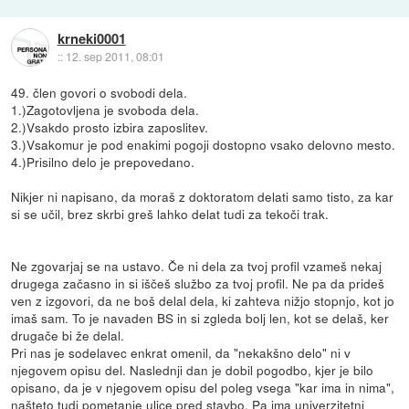
krneki0001
::
12. sep 2011, 08:01
49. člen govori o svobodi dela.
1.)Zagotovljena je svoboda dela.
2.)Vsakdo prosto izbira zaposlitev.
3.)Vsakomur je pod enakimi pogoji dostopno vsako delovno mesto.
4.)Prisilno delo je prepovedano.
Nikjer ni napisano, da moraš z doktoratom delati samo tisto, za kar
si se učil, brez skrbi greš lahko delat tudi za tekoči trak.
Ne zgovarjaj se na ustavo. Če ni dela za tvoj profil vzameš nekaj
drugega začasno in si iščeš službo za tvoj profil. Ne pa da prideš
ven z izgovori, da ne boš delal dela, ki zahteva nižjo stopnjo, kot jo
imaš sam. To je navaden BS in si zgleda bolj len, kot se delaš, ker
drugače bi že delal.
Pri nas je sodelavec enkrat omenil, da "nekakšno delo" ni v
njegovem opisu del. Naslednji dan je dobil pogodbo, kjer je bilo
opisano, da je v njegovem opisu del poleg vsega "kar ima in nima",
našteto tudi pometanje ulice pred stavbo. Pa ima univerzitetni