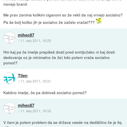
morejo branit.
Me prav zanima kolikim ciganom so že rekli da naj vrnejo socialno?
Pa še bolj koliko jih je socialno že začelo vračat???
mihec87
::
11. sep 2011, 16:25
Hm kaj pa če imetje prepišeš dosti pred smrtjo(tako ni kaj dosti
dedovanja oz je minimalno če že) kdo potem vrača socialno
pomoč?
Tilen
::
11. sep 2011, 16:31
Kakšno imetje, če pa dobivaš socialno pomoč?
mihec87
::
11. sep 2011, 16:33
V čem je potem problem da se država vsede na dediščino če je itq