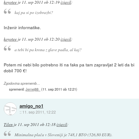
koyotee
je
11. sep 2011 ob 12:19
izjavil
:
kaj pa si po izobrazbi?
Inženir informatike.
koyotee
je
11. sep 2011 ob 12:20
izjavil
:
a tebi bi pa krona z glave padla, al kaj?
Potem mi nebi bilo potrebno iti na faks pa tam zapravljat 2 leti da bi
dobil 700 €!
Zgodovina sprememb…
spremenil:
Jernej88_
(
11. sep 2011 ob 12:21
)
amigo_no1
::
11. sep 2011, 12:22
Tilen
je
11. sep 2011 ob 12:18
izjavil
:
Minimalna plača v Sloveniji je 748,1 BTO (526,80 EUR).