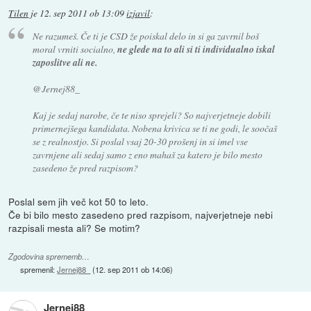
Tilen
je
12. sep 2011 ob 13:09
izjavil
:
Ne razumeš. Če ti je CSD že poiskal delo in si ga zavrnil boš
moral vrniti socialno,
ne glede na to ali si ti individualno iskal
zaposlitve ali ne.
@Jernej88_
Kaj je sedaj narobe, če te niso sprejeli? So najverjetneje dobili
primernejšega kandidata. Nobena krivica se ti ne godi, le soočaš
se z realnostjo. Si poslal vsaj 20-30 prošenj in si imel vse
zavrnjene ali sedaj samo z eno mahaš za katero je bilo mesto
zasedeno že pred razpisom?
Poslal sem jih več kot 50 to leto.
Če bi bilo mesto zasedeno pred razpisom, najverjetneje nebi
razpisali mesta ali? Se motim?
Zgodovina sprememb…
spremenil:
Jernej88_
(
12. sep 2011 ob 14:06
)
Jernej88_