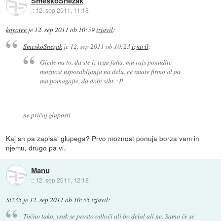
SmeskoSnezak
::
12. sep 2011, 11:18
koyotee
je
12. sep 2011 ob 10:59
izjavil
:
SmeskoSnezak
je
12. sep 2011 ob 10:23
izjavil
:
Glede na to, da ste iz tega faha, mu rajs ponudite
moznost usposabljanja na delu, ce imate firmo al pa
mu pomagajte, da dobi siht. :P
ne pričaj gluposti
Kaj sn pa zapisal glupega? Prvo moznost ponuja borza vam in
njemu, drugo pa vi.
Manu
::
12. sep 2011, 12:18
St235
je
12. sep 2011 ob 10:55
izjavil
:
Točno tako, vsak se prosto odloči ali bo delal ali ne. Samo če se