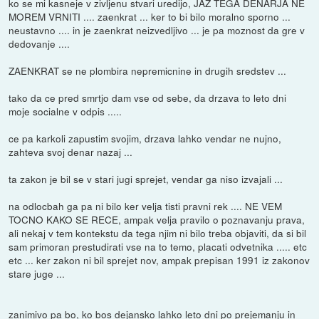
ko se mi kasneje v zivljenu stvari uredijo, JAZ TEGA DENARJA NE
MOREM VRNITI .... zaenkrat ... ker to bi bilo moralno sporno ...
neustavno .... in je zaenkrat neizvedljivo ... je pa moznost da gre v
dedovanje ....
ZAENKRAT se ne plombira nepremicnine in drugih sredstev ...
tako da ce pred smrtjo dam vse od sebe, da drzava to leto dni
moje socialne v odpis .....
ce pa karkoli zapustim svojim, drzava lahko vendar ne nujno,
zahteva svoj denar nazaj ...
ta zakon je bil se v stari jugi sprejet, vendar ga niso izvajali ...
na odlocbah ga pa ni bilo ker velja tisti pravni rek .... NE VEM
TOCNO KAKO SE RECE, ampak velja pravilo o poznavanju prava,
ali nekaj v tem kontekstu da tega njim ni bilo treba objaviti, da si bil
sam primoran prestudirati vse na to temo, placati odvetnika ..... etc
etc ... ker zakon ni bil sprejet nov, ampak prepisan 1991 iz zakonov
stare juge ...
zanimivo pa bo, ko bos dejansko lahko leto dni po prejemanju in