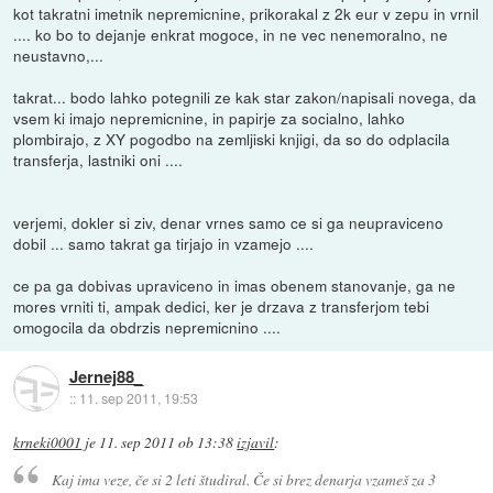
kot takratni imetnik nepremicnine, prikorakal z 2k eur v zepu in vrnil
.... ko bo to dejanje enkrat mogoce, in ne vec nenemoralno, ne
neustavno,...
takrat... bodo lahko potegnili ze kak star zakon/napisali novega, da
vsem ki imajo nepremicnine, in papirje za socialno, lahko
plombirajo, z XY pogodbo na zemljiski knjigi, da so do odplacila
transferja, lastniki oni ....
verjemi, dokler si ziv, denar vrnes samo ce si ga neupraviceno
dobil ... samo takrat ga tirjajo in vzamejo ....
ce pa ga dobivas upraviceno in imas obenem stanovanje, ga ne
mores vrniti ti, ampak dedici, ker je drzava z transferjom tebi
omogocila da obdrzis nepremicnino ....
Jernej88_
::
11. sep 2011, 19:53
krneki0001
je
11. sep 2011 ob 13:38
izjavil
:
Kaj ima veze, če si 2 leti študiral. Če si brez denarja vzameš za 3