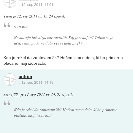
::
12. sep 2011, 14:01
Tilen
je
12. sep 2011 ob 13:24
izjavil
:
/sarcasm
Ne morejo inženirja kar zavrniti! Kaj je sedaj to? Toliko se je
učil, sedaj pa kr ne dobi s prve dela za 2k?
Kdo je rekel da zahtevam 2k? Hočem samo delo, ki bo primerno
plačano moji izobrazbi.
antrim
::
12. sep 2011, 14:19
Jernej88_
je
12. sep 2011 ob 14:01
izjavil
:
Kdo je rekel da zahtevam 2k? Hočem samo delo, ki bo primerno
plačano moji izobrazbi.