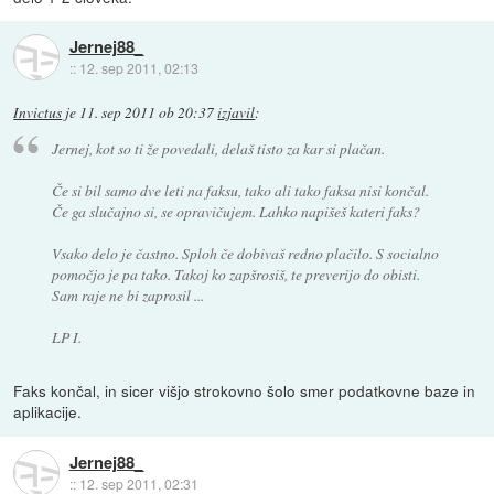
Jernej88_
::
12. sep 2011, 02:13
Invictus
je
11. sep 2011 ob 20:37
izjavil
:
Jernej, kot so ti že povedali, delaš tisto za kar si plačan.
Če si bil samo dve leti na faksu, tako ali tako faksa nisi končal.
Če ga slučajno si, se opravičujem. Lahko napišeš kateri faks?
Vsako delo je častno. Sploh če dobivaš redno plačilo. S socialno
pomočjo je pa tako. Takoj ko zapšrosiš, te preverijo do obisti.
Sam raje ne bi zaprosil ...
LP I.
Faks končal, in sicer višjo strokovno šolo smer podatkovne baze in
aplikacije.
Jernej88_
::
12. sep 2011, 02:31