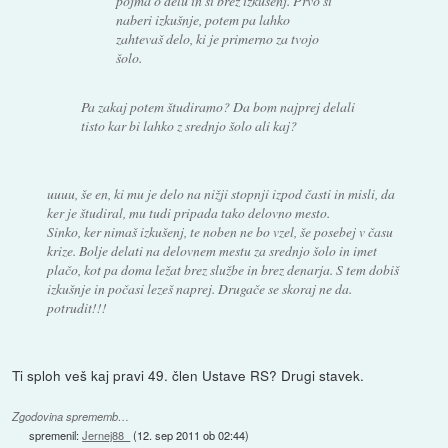
pojma o delu in si brez izkušenj. Prvo si
naberi izkušnje, potem pa lahko
zahtevaš delo, ki je primerno za tvojo
šolo.
Pa zakaj potem študiramo? Da bom najprej delali
tisto kar bi lahko z srednjo šolo ali kaj?
uuuu, še en, ki mu je delo na nižji stopnji izpod časti in misli, da
ker je študiral, mu tudi pripada tako delovno mesto.
Sinko, ker nimaš izkušenj, te noben ne bo vzel, še posebej v času
krize. Bolje delati na delovnem mestu za srednjo šolo in imet
plačo, kot pa doma ležat brez službe in brez denarja. S tem dobiš
izkušnje in počasi lezeš naprej. Drugače se skoraj ne da.
potrudit!!!
Ti sploh veš kaj pravi 49. člen Ustave RS? Drugi stavek.
Zgodovina sprememb…
spremenil:
Jernej88_
(
12. sep 2011 ob 02:44
)