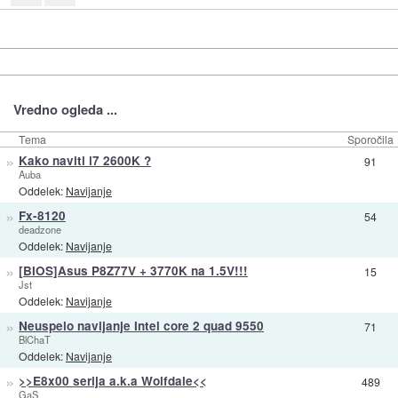
Vredno ogleda ...
Tema
Sporočila
»
Kako naviti i7 2600K ?
91
Auba
Oddelek:
Navijanje
»
Fx-8120
54
deadzone
Oddelek:
Navijanje
»
[BIOS]Asus P8Z77V + 3770K na 1.5V!!!
15
Jst
Oddelek:
Navijanje
»
Neuspelo navijanje Intel core 2 quad 9550
71
BlChaT
Oddelek:
Navijanje
»
>>E8x00 serija a.k.a Wolfdale<<
489
GaS