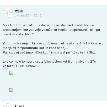
wate
::
4. avg 2014, 20:10
Maš ti dobro termalno pasto pa dober stik med hladilnikom in
procesorjem, ker za tvoje voltaže so visoke temperature - al ti pa
hladilnik slabo hladi?
Z dobrim hlajenjem bi brez problema mel navito na 4.7-4.8 Ghz in z
manjšimi temperaturami kot jih imaš sedaj...
Par stopinj več (max. 85c) kot ti imam jest pri 1.3+v in 4.7Ghz.
tole so moje temperature z istim testom kot ti pri ambientu 27c
voltaža: 1.232-1.256v
Dua'L