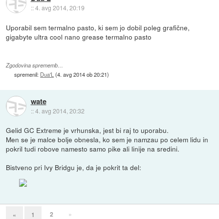
::
4. avg 2014, 20:19
Uporabil sem termalno pasto, ki sem jo dobil poleg grafične,
gigabyte ultra cool nano grease termalno pasto
Zgodovina sprememb…
spremenil:
Dua'L
(
4. avg 2014 ob 20:21
)
wate
::
4. avg 2014, 20:32
Gelid GC Extreme je vrhunska, jest bi raj to uporabu.
Men se je malce bolje obnesla, ko sem je namzau po celem lidu in
pokril tudi robove namesto samo pike ali linije na sredini.
Bistveno pri Ivy Bridgu je, da je pokrit ta del:
2
»
«
1