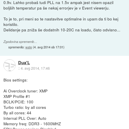
0.9v. Lahko probaš tudi PLL na 1.5v ampak jest nisem opazil
boljših temperatur pa še nekaj errorjev je v Event viewerju.
To je to, pri meni so te nastavitve optimalne in upam da ti bo kej
koristilo.
Delidanje pa zniža še dodatnih 10-20C na loadu, čisto odvisno...
Zgodovina sprememb…
spremenilo:
wate
(
4. avg 2014 ob 17:01
)
Dua'L
::
4. avg 2014, 17:46
Bios settings:
Ai Overclock tuner: XMP
XMP Profile #1
BCLK/PCIE: 100
Turbo ratio: by all cores
By all cores: 44
Internal PLL Over: Auto
Memory freq: DDR3 - 1600MHZ
EPU Power sawing: Disabled