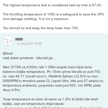
The highest temperature that is considered safe by Intel is 67.4C.
The throttling temperature of 105C is a safeguard to save the CPU
from damage (melting). It is not a maximum.
You should try and keep the temp lower than 70C.
wate
::
4. avg 2014, 16:58
@dual
maš dober primerek - izkoristi ga...
Meni 3770K za 4.5Ghz rabi 1.256v ampak imam kljub temu
bistveno boljše temperature. Po 15min prime blenda so pod 70C
oz. max 64-71 (core0-core1). Hladilnik Zalman LQ 310 na max -
2000RPM in termalna pasta CL Liquid Ultra. Idle pod 27 stopinj oz.
temperatura ambienta, povprečen load pod 50C, min RPM, plata
Asus V-Pro.
Tvoje temperature so sicer ok samo za 1.20v bi lahko bile dosti
boljše. Jest sm temperature zbijal takole:
- 5c termalna pasta CLU (GC Gelid Extreme samo 2 stopinji večje