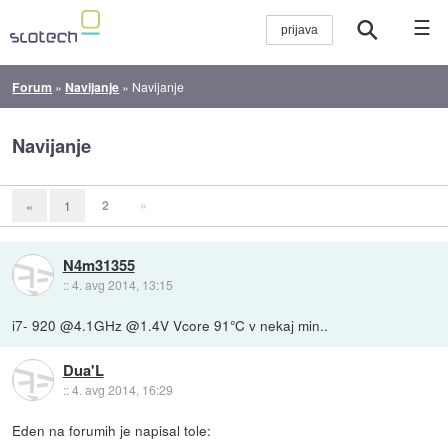
☰
Forum
»
Navijanje
»
Navijanje
Navijanje
2
»
«
1
N4m31355
::
4. avg 2014, 13:15
i7- 920 @4.1GHz @1.4V Vcore 91°C v nekaj min..
Dua'L
::
4. avg 2014, 16:29
Eden na forumih je napisal tole: