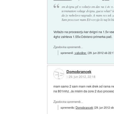
sm dvignu gtl + voltažo sm dav na 1.4v
termination voltage dvignu..guess what? š
da že nobelovo nagrado. A mam res tok za
Sam procesor mam E0 verzijo ki naj bi bil
Voltažo na procesorju kar dvigni na 1.5v vs
4ghz zahteva 1.55v.Odvisno primerka pač.
Zgodovina sprememb…
spremenil:
-valvoline-
(
29. jun 2012 ob 22:1
Domobrancek
::
29. jun 2012, 22:18
mam samo 2 sam mam nek drek od rama neke
na 801mhz. Ja mislm da core 2 duo procesor
Zgodovina sprememb…
spremenilo:
Domobrancek
(
29. jun 2012 ob