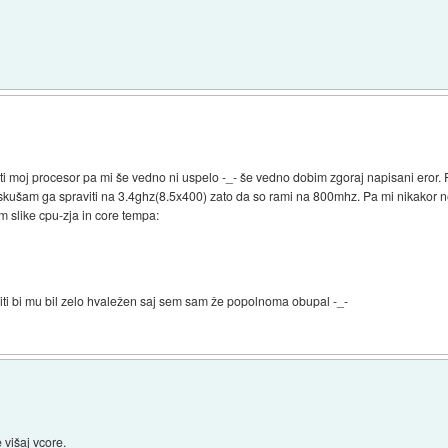
i moj procesor pa mi še vedno ni uspelo -_- še vedno dobim zgoraj napisani eror. P
ušam ga spraviti na 3.4ghz(8.5x400) zato da so rami na 800mhz. Pa mi nikakor ne
m slike cpu-zja in core tempa:
ti bi mu bil zelo hvaležen saj sem sam že popolnoma obupal -_-
 višaj vcore.