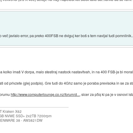
o več javlalo error, pa preko 400FSB ne dviguj ker boš s tem navijal tudi pomnilnik..
a kolko imaš V dorpa, malo stestiraj nastock nastavitvah, in na 400 FSB-ja bi moral
tosti od privzete (glej podpis). Gre tudi do 4Ghz samo je poraba previsoka in se za 
 forumu
http://www.computerlounge.co.nz/forum/d...
, sicer za p5q ki pa je v osnovi i
T Kraken X62
 GB NVME SSD+ 2x2TB 7200rpm
LIENWARE 38 - AW3821DW