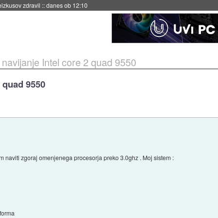
naslednji dve leti
::
danes ob 11:37
navijanje Intel core 2 quad 9550
2 quad 9550
 naviti zgoraj omenjenega procesorja preko 3.0ghz . Moj sistem :
rforma