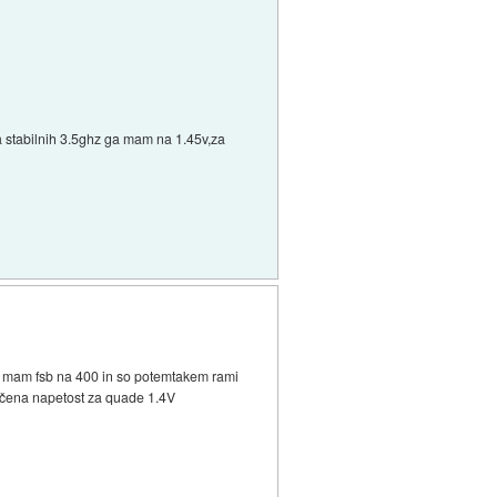
za stabilnih 3.5ghz ga mam na 1.45v,za
a mam fsb na 400 in so potemtakem rami
ročena napetost za quade 1.4V