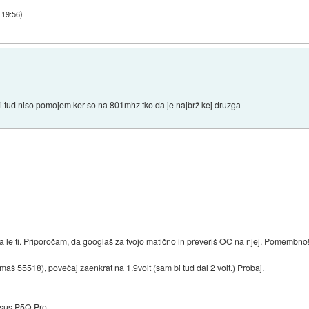
 19:56
)
mi tud niso pomojem ker so na 801mhz tko da je najbrž kej druzga
a le ti. Priporočam, da googlaš za tvojo matično in preveriš OC na njej. Pomembno
maš 55518), povečaj zaenkrat na 1.9volt (sam bi tud dal 2 volt.) Probaj.
Asus P5Q Pro.