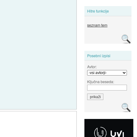
Hitre funkcije
seznam tem
Posebni izpisi
Avtor:
Ključna beseda: