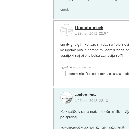
smoki
Domobrancek
::
29. jun 2012, 22:07
sm dvignu gtl + voltažo sm dav na 1.4v + d
ke ugotovi kva je narobe mu dam skor da ž
verzijo ki naj bi bila bolša za navijanje?!
Zgodovina sprememb…
spremenilo:
Domobrancek
(
29. jun 2012 ob
-valvoline-
::
29. jun 2012, 22:13
Kolk palčkov rama maš noter,če misliš navij
pa sprobaj.
Domobrancek
je
29. jun 2012 ob 22:07
izjavil
: