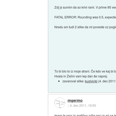
Zdj js sumim da so krivi rami. V prime 95 ve
FATAL ERROR: Rounding was 0.5, expected
Nredu sm tudi 2 slike da mi poveste oz pog
To bi blo to iz moje strani. Če kdo ve kaj bi
Hvala in Želim vam lep dan še naprej.
zavaroval slike:
kuglvinkl
(
4. dec 2011
mgermo
::
4. dec 2011, 16:50
Imam ta proc in matično (p5q pro) in mi na te