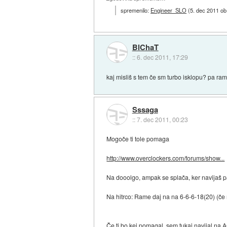
spremenilo:
Engineer_SLO
(
5. dec 2011 ob
BlChaT
::
6. dec 2011, 17:29
kaj misliš s tem če sm turbo isklopu? pa ra
Sssaga
::
7. dec 2011, 00:23
Mogoče ti tole pomaga
http://www.overclockers.com/forums/show...
Na dooolgo, ampak se splača, ker navijaš p
Na hitrco: Rame daj na na 6-6-6-18(20) (če 
Če ti bo kej pomagal, sem tukaj navijal na 