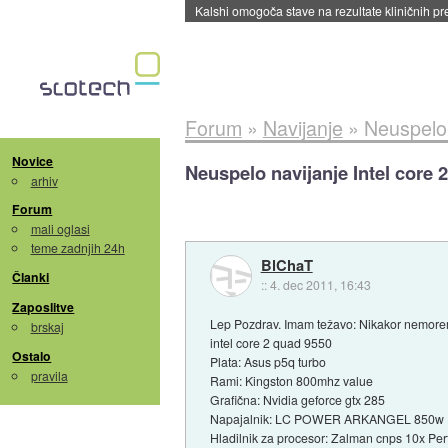
Sandisk že prodal več kot polovico SSD-jev za 
Forum
»
Navijanje
»
Neuspelo 
Novice
Neuspelo navijanje Intel core 
arhiv
Forum
mali oglasi
teme zadnjih 24h
BlChaT
Članki
::
4. dec 2011, 16:43
Zaposlitve
Lep Pozdrav. Imam težavo: Nikakor nemorem
brskaj
intel core 2 quad 9550
Ostalo
Plata: Asus p5q turbo
pravila
Rami: Kingston 800mhz value
Grafična: Nvidia geforce gtx 285
Napajalnik: LC POWER ARKANGEL 850w
Hladilnik za procesor: Zalman cnps 10x Pe