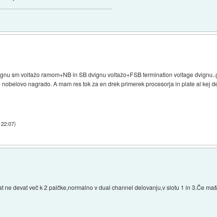
vignu sm voltažo ramom+NB in SB dvignu voltažo+FSB termination voltage dvignu..
e nobelovo nagrado. A mam res tok za en drek primerek procesorja in plate al ke
 22:07
)
at ne devat več k 2 palčke,normalno v dual channel delovanju,v slotu 1 in 3.Če maš 