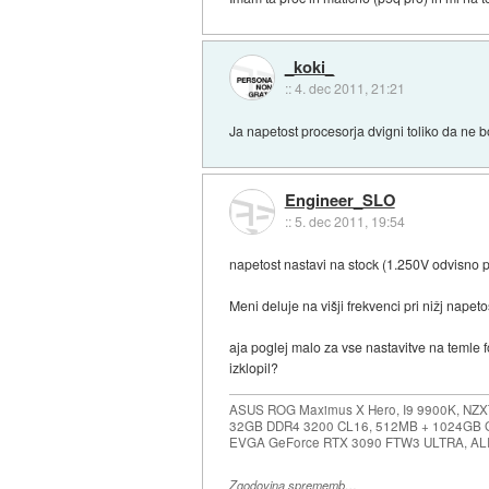
_koki_
::
4. dec 2011, 21:21
Ja napetost procesorja dvigni toliko da ne b
Engineer_SLO
::
5. dec 2011, 19:54
napetost nastavi na stock (1.250V odvisno p
Meni deluje na višji frekvenci pri nižj nape
aja poglej malo za vse nastavitve na temle
izklopil?
ASUS ROG Maximus X Hero, I9 9900K, NZX
32GB DDR4 3200 CL16, 512MB + 1024GB
EVGA GeForce RTX 3090 FTW3 ULTRA, A
Zgodovina sprememb…