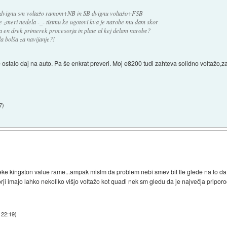
 + dvignu sm voltažo ramom+NB in SB dvignu voltažo+FSB
e zmeri nedela -_- tistmu ke ugotovi kva je narobe mu dam skor
 en drek primerek procesorja in plate al kej delam narobe?
a bolša za navijanje?!
e ostalo daj na auto. Pa še enkrat preveri. Moj e8200 tudi zahteva solidno voltažo,
7
)
 kingston value rame...ampak mislm da problem nebi smev bit tle glede na to d
ji imajo lahko nekoliko višjo voltažo kot quadi nek sm gledu da je največja pripo
 22:19
)