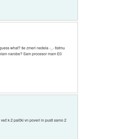
guess what? še zmeri nedela -_- tistmu
j delam narobe? Sam procesor mam E0
več k 2 palčki vn poveri in pusti samo 2