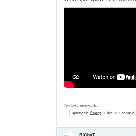
Zgodovina sprememb…
spremenilo:
Sssaga
(
7. dec 2011 ob 00:35
)
BlChaT