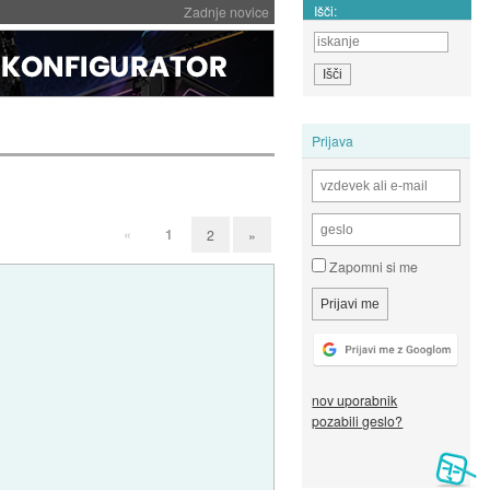
Išči:
Zadnje novice
Prijava
«
1
2
»
Zapomni si me
nov uporabnik
pozabili geslo?