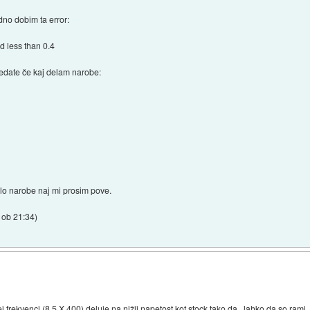
dno dobim ta error:
 less than 0.4
ledate če kaj delam narobe:
 blo narobe naj mi prosim pove.
 ob 21:34
)
j frekvenci (8.5 X 400) deluje na nižji napetost kot stock tako da...lahko da so rami.