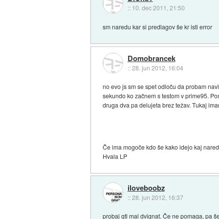
::
10. dec 2011, 21:50
sm naredu kar si predlagov še kr isti error
Domobrancek
::
28. jun 2012, 16:04
no evo js sm se spet odloču da probam navit
sekundo ko začnem s testom v prime95. Posk
druga dva pa delujeta brez težav. Tukaj ima
Če ima mogoče kdo še kako idejo kaj naredi
Hvala LP
iloveboobz
::
28. jun 2012, 16:37
probaj gtl mal dvignat. Če ne pomaga, pa še