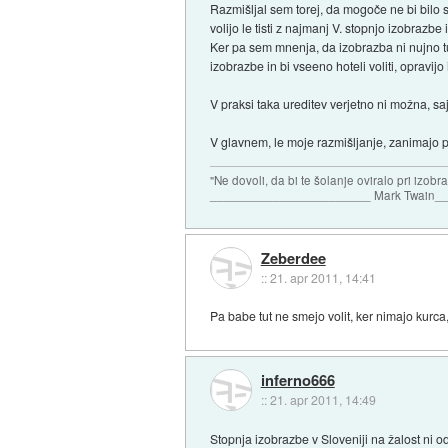
Razmišljal sem torej, da mogoče ne bi bilo s
volijo le tisti z najmanj V. stopnjo izobrazbe 
Ker pa sem mnenja, da izobrazba ni nujno tud
izobrazbe in bi vseeno hoteli voliti, opravijo
V praksi taka ureditev verjetno ni možna, saj 
V glavnem, le moje razmišljanje, zanimajo 
"Ne dovoli, da bi te šolanje oviralo pri izobr
_______________________ Mark Twain_
Zeberdee
::
21. apr 2011, 14:41
Pa babe tut ne smejo volit, ker nimajo kurca,
inferno666
::
21. apr 2011, 14:49
Stopnja izobrazbe v Sloveniji na žalost ni o