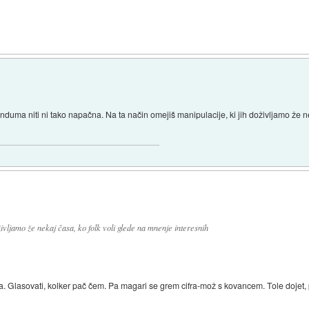
nduma niti ni tako napačna. Na ta način omejiš manipulacije, ki jih doživljamo že n
življamo že nekaj časa, ko folk voli glede na mnenje interesnih
ca. Glasovati, kolker pač čem. Pa magari se grem cifra-mož s kovancem. Tole dojet, 