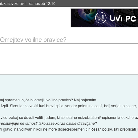
naslednji dve leti
::
danes ob 11:37
Omejitev volilne pravice?
aj spremenilo, če bi omejili volilno pravico? Naj pojasnim.
 izpit. Sicer lahko voziš tudi brez izpita, vendar potem na cesti, bolj verjetno kot n
co; zakaj se dovoli voliti ljudem, ki so totalno neizobraženi/nepismeni/neuki/nerazg
redstavljajo nevarnosti tako zase kot za ostale državljane
?
jati glavo, na volitvah nikoli ne more doseči/spremeniti ničesar, poizkušati prepričati