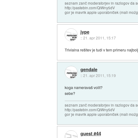
seznam zanč moderatorjev in razlogov da s
http://pastebin.com/QiWny5dV
gor je mavrik apple uporabniček (mali možga
jype
::
21. apr 2011, 15:17
Trivialna rešitev je tudi v tem primeru najbo
gendale
::
21. apr 2011, 15:19
koga nameravaš volit?
sebe?
seznam zanč moderatorjev in razlogov da s
http://pastebin.com/QiWny5dV
gor je mavrik apple uporabniček (mali možga
guest #44