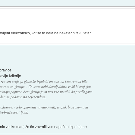
vljeni elektronsko, kot se to dela na nekaterih fakultetah...
pravice
vlja kriterije
zraven svojega glasu še izpolniti en test, na katerem bi bila
erem se glasuje... Če testa nebi dovolj dobro rešil bi tvoj glas
ki nimajo pojma o čem glasujejo in nas vse prisilili da predlagane
eden se podamo na referendum.
 glasovic (zelo optimistična napoved), ampak bi sčasoma ta
izobraženost" ljudi.
vnic veliko manj že če zavrnili vse napačno izpolnjene