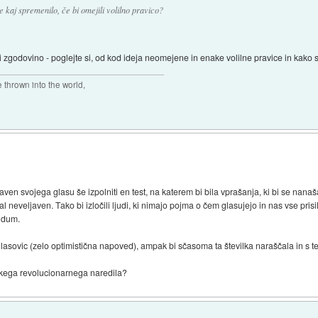
 kaj spremenilo, če bi omejili volilno pravico?
i zgodovino - poglejte si, od kod ideja neomejene in enake volilne pravice in kako s
thrown into the world,
aven svojega glasu še izpolniti en test, na katerem bi bila vprašanja, ki bi se nana
stal neveljaven. Tako bi izločili ljudi, ki nimajo pojma o čem glasujejo in nas vse pr
ndum.
sovic (zelo optimistična napoved), ampak bi sčasoma ta številka naraščala in s tem 
 takega revolucionarnega naredila?