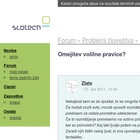
Sandisk že prodal več kot polovico SSD-jev za 
Forum
»
Problemi človeštva
»
Novice
Omejitev volilne pravice?
arhiv
Forum
mali oglasi
teme zadnjih 24h
Zlate
Članki
::
21. apr 2011, 14:40
Zaposlitve
Nekajkrat sem se že vprašal, bi se mogoče k
brskaj
Če hočeš voziti avto, moraš opraviti vozniški
Ostalo
predvsem za ostale prometne udeležence
.
pravila
Če to razmišljanje prenesemo na volilno pravi
ker so polnoletni? Kaj taki ljudje potem ne
p
Zaradi njih tistih nekaj ljudi, ki zna uporabl
fantastiko.