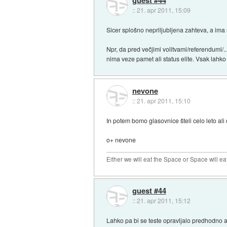
::
21. apr 2011, 15:09
Sicer splošno nepriljubljena zahteva, a ima 
Npr, da pred večjimi volitvami/referendumi/.
nima veze pamet ali status elite. Vsak lahko p
nevone
::
21. apr 2011, 15:10
In potem bomo glasovnice šteli celo leto ali d
o+ nevone
Either we will eat the Space or Space will ea
guest #44
::
21. apr 2011, 15:12
Lahko pa bi se teste opravljalo predhodno a