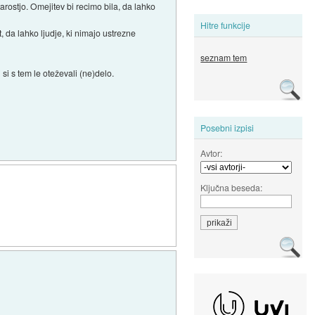
arostjo. Omejitev bi recimo bila, da lahko
Hitre funkcije
 da lahko ljudje, ki nimajo ustrezne
seznam tem
 si s tem le oteževali (ne)delo.
Posebni izpisi
Avtor:
Ključna beseda: