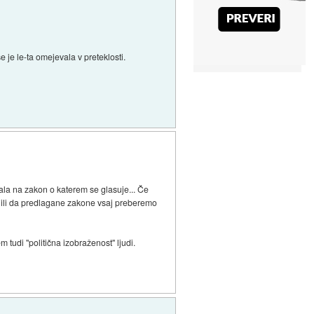
e je le-ta omejevala v preteklosti.
šala na zakon o katerem se glasuje... Če
isilili da predlagane zakone vsaj preberemo
tudi "politična izobraženost" ljudi.