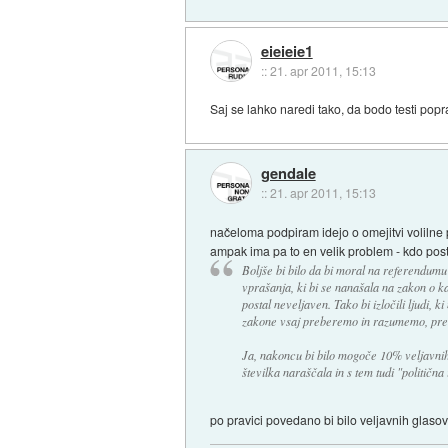
eieieie1
::
21. apr 2011, 15:13
Saj se lahko naredi tako, da bodo testi popra
gendale
::
21. apr 2011, 15:13
načeloma podpiram idejo o omejitvi volilne 
ampak ima pa to en velik problem - kdo posta
Boljše bi bilo da bi moral na referendumu 
vprašanja, ki bi se nanašala na zakon o kat
postal neveljaven. Tako bi izločili ljudi, 
zakone vsaj preberemo in razumemo, pr
Ja, nakoncu bi bilo mogoče 10% veljavnih
številka naraščala in s tem tudi "politična 
po pravici povedano bi bilo veljavnih glaso