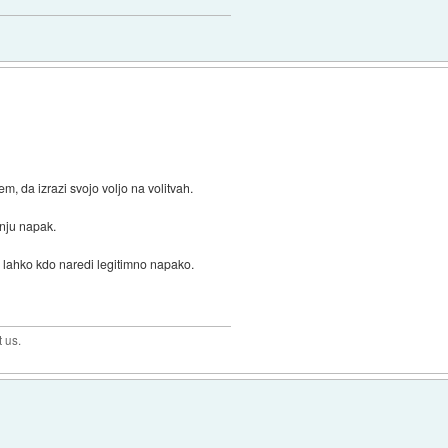
m, da izrazi svojo voljo na volitvah.
anju napak.
j lahko kdo naredi legitimno napako.
t us.