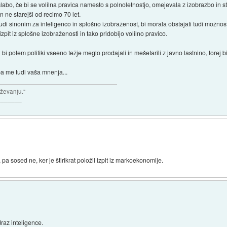
labo, če bi se volilna pravica namesto s polnoletnostjo, omejevala z izobrazbo in st
in ne starejši od recimo 70 let.
i sinonim za inteligenco in splošno izobraženost, bi morala obstajati tudi možnost,
 izpit iz splošne izobraženosti in tako pridobijo volilno pravico.
bi potem politiki vseeno težje meglo prodajali in mešetarili z javno lastnino, torej bi
pa me tudi vaša mnenja...
aževanju."
_______
 pa sosed ne, ker je štirikrat položil izpit iz markoekonomije.
draz inteligence.