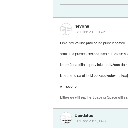
nevone
::
21. apr 2011, 14:52
Omejitev volilne pravice ne pride v poštev.
Vsak ima pravico zastopat svoje interese s te
Izobražena elita je prav tako podvžena del
Ne rabimo pa elite, ki bo zapovedovala kda
o+ nevone
Either we will eat the Space or Space will ea
Daedalus
::
21. apr 2011, 14:58