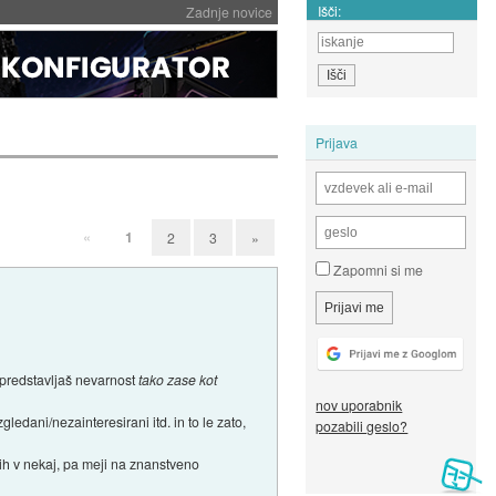
Išči:
Zadnje novice
Prijava
«
1
2
3
»
Zapomni si me
e, predstavljaš nevarnost
tako zase kot
nov uporabnik
ledani/nezainteresirani itd. in to le zato,
pozabili geslo?
 jih v nekaj, pa meji na znanstveno