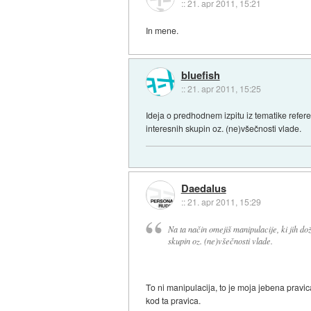
::
21. apr 2011, 15:21
In mene.
bluefish
::
21. apr 2011, 15:25
Ideja o predhodnem izpitu iz tematike refere
interesnih skupin oz. (ne)všečnosti vlade.
Daedalus
::
21. apr 2011, 15:29
Na ta način omejiš manipulacije, ki jih do
skupin oz. (ne)všečnosti vlade.
To ni manipulacija, to je moja jebena pravi
kod ta pravica.