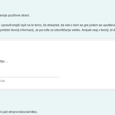
svoje pozitivne strani.
.. opraviš krajši izpit na to temo, če dokažeš, da veš o čem se gre potem se upošte
ridobi dovolj informacij. Je pa lufta za izkoriščanje veliko. Ampak vsaj v teoriji, bi 
lje ...
t us.
li pač strojno/računalniško.