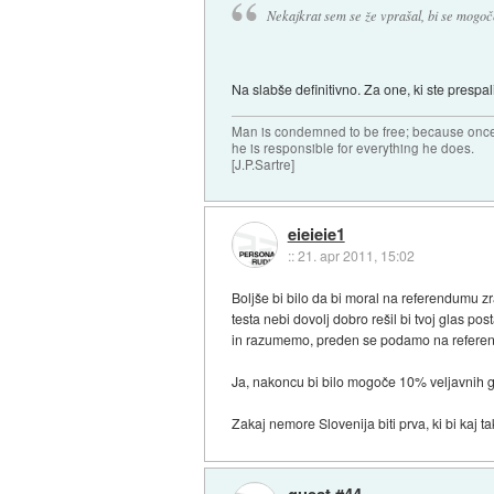
Nekajkrat sem se že vprašal, bi se mogoče
Na slabše definitivno. Za one, ki ste prespal
Man is condemned to be free; because once 
he is responsible for everything he does.
[J.P.Sartre]
eieieie1
::
21. apr 2011, 15:02
Boljše bi bilo da bi moral na referendumu zr
testa nebi dovolj dobro rešil bi tvoj glas po
in razumemo, preden se podamo na refere
Ja, nakoncu bi bilo mogoče 10% veljavnih gla
Zakaj nemore Slovenija biti prva, ki bi kaj
guest #44