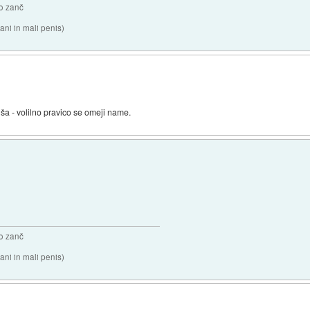
o zanč
ni in mali penis)
ljša - volilno pravico se omeji name.
o zanč
ni in mali penis)