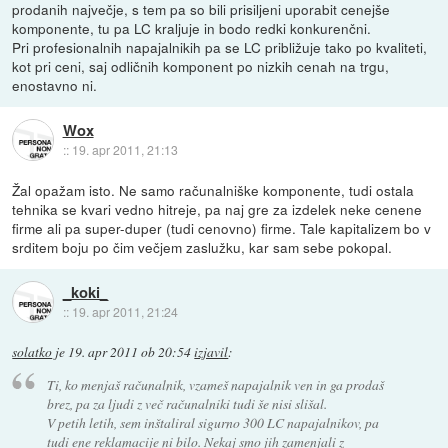
prodanih največje, s tem pa so bili prisiljeni uporabit cenejše
komponente, tu pa LC kraljuje in bodo redki konkurenčni.
Pri profesionalnih napajalnikih pa se LC približuje tako po kvaliteti,
kot pri ceni, saj odličnih komponent po nizkih cenah na trgu,
enostavno ni.
Wox
::
19. apr 2011, 21:13
Žal opažam isto. Ne samo računalniške komponente, tudi ostala
tehnika se kvari vedno hitreje, pa naj gre za izdelek neke cenene
firme ali pa super-duper (tudi cenovno) firme. Tale kapitalizem bo v
srditem boju po čim večjem zaslužku, kar sam sebe pokopal.
_koki_
::
19. apr 2011, 21:24
solatko
je
19. apr 2011 ob 20:54
izjavil
:
Ti, ko menjaš računalnik, vzameš napajalnik ven in ga prodaš
brez, pa za ljudi z več računalniki tudi še nisi slišal.
V petih letih, sem inštaliral sigurno 300 LC napajalnikov, pa
tudi ene reklamacije ni bilo. Nekaj smo jih zamenjali z