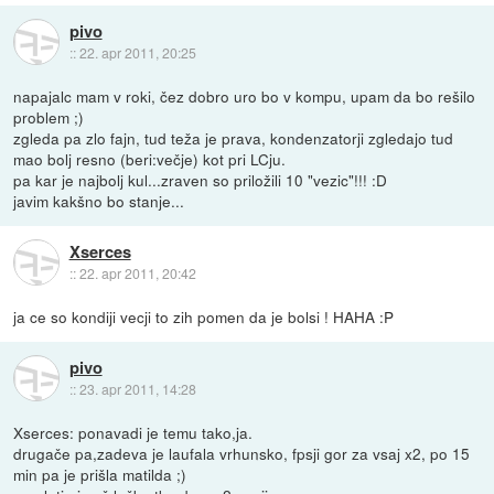
pivo
::
22. apr 2011, 20:25
napajalc mam v roki, čez dobro uro bo v kompu, upam da bo rešilo
problem ;)
zgleda pa zlo fajn, tud teža je prava, kondenzatorji zgledajo tud
mao bolj resno (beri:večje) kot pri LCju.
pa kar je najbolj kul...zraven so priložili 10 "vezic"!!! :D
javim kakšno bo stanje...
Xserces
::
22. apr 2011, 20:42
ja ce so kondiji vecji to zih pomen da je bolsi ! HAHA :P
pivo
::
23. apr 2011, 14:28
Xserces: ponavadi je temu tako,ja.
drugače pa,zadeva je laufala vrhunsko, fpsji gor za vsaj x2, po 15
min pa je prišla matilda ;)