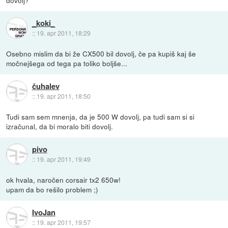
_koki_
::
19. apr 2011, 18:29
Osebno mislim da bi že CX500 bil dovolj, če pa kupiš kaj še
močnejšega od tega pa toliko boljše...
čuhalev
::
19. apr 2011, 18:50
Tudi sam sem mnenja, da je 500 W dovolj, pa tudi sam si si
izračunal, da bi moralo biti dovolj.
pivo
::
19. apr 2011, 19:49
ok hvala, naročen corsair tx2 650w!
upam da bo rešilo problem ;)
IvoJan
::
19. apr 2011, 19:57