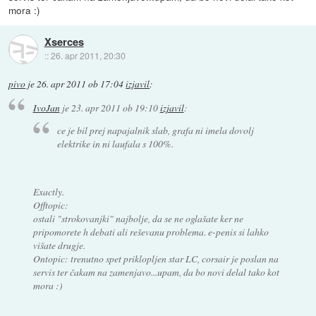
mora :)
Xserces
::
26. apr 2011, 20:30
pivo
je
26. apr 2011 ob 17:04
izjavil
:
IvoJan
je
23. apr 2011 ob 19:10
izjavil
:
ce je bil prej napajalnik slab, grafa ni imela dovolj
elektrike in ni laufala s 100%.
Exactly.
Offtopic:
ostali "strokovanjki" najbolje, da se ne oglašate ker ne
pripomorete h debati ali reševanu problema. e-penis si lahko
višate drugje.
Ontopic: trenutno spet priklopljen star LC, corsair je poslan na
servis ter čakam na zamenjavo...upam, da bo novi delal tako kot
mora :)