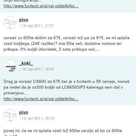
http://www.funtech.si/si/vsi-oddelki/ko...
pivo
::
19. apr 2011, 17:57
corsair cx 600w dobim za 67€, corsair tx2 pa za 91€, se mi splača
vzeti boljšega (24€ razlike)? ima 50w več, dodatne molexe ter
prikope, 5% boljši izkoristek, 2 sata priklopa več,...
_koki_
::
19. apr 2011, 18:02
Drag je corsair CX600 za 67€ ker je v funtech-u 5€ ceneje, moreš
pa vedet da je cx500 boljši od LC6650GP3 katerega sem dal v
primerjavo...
http://www.funtech.si/si/vsi-oddelki/ko...
pivo
::
19. apr 2011, 18:16
povej mi, če se mi splača vzeti tx2 650w verzijo ali bo cx 600w
dovolj?