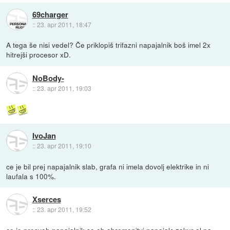
69charger
::
23. apr 2011, 18:47
A tega še nisi vedel? Če priklopiš trifazni napajalnik boš imel 2x
hitrejši procesor xD.
NoBody-
::
23. apr 2011, 19:03
IvoJan
::
23. apr 2011, 19:10
ce je bil prej napajalnik slab, grafa ni imela dovolj elektrike in ni
laufala s 100%.
Xserces
::
23. apr 2011, 19:52
ce je presvoh napajalnik se ob obremenitvi napajalc zakur al pa