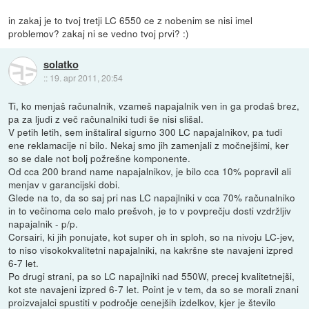
in zakaj je to tvoj tretji LC 6550 ce z nobenim se nisi imel
problemov? zakaj ni se vedno tvoj prvi? :)
solatko
::
19. apr 2011, 20:54
Ti, ko menjaš računalnik, vzameš napajalnik ven in ga prodaš brez,
pa za ljudi z več računalniki tudi še nisi slišal.
V petih letih, sem inštaliral sigurno 300 LC napajalnikov, pa tudi
ene reklamacije ni bilo. Nekaj smo jih zamenjali z močnejšimi, ker
so se dale not bolj požrešne komponente.
Od cca 200 brand name napajalnikov, je bilo cca 10% popravil ali
menjav v garancijski dobi.
Glede na to, da so saj pri nas LC napajlniki v cca 70% računalniko
in to večinoma celo malo prešvoh, je to v povprečju dosti vzdržljiv
napajalnik - p/p.
Corsairi, ki jih ponujate, kot super oh in sploh, so na nivoju LC-jev,
to niso visokokvalitetni napajalniki, na kakršne ste navajeni izpred
6-7 let.
Po drugi strani, pa so LC napajlniki nad 550W, precej kvalitetnejši,
kot ste navajeni izpred 6-7 let. Point je v tem, da so se morali znani
proizvajalci spustiti v področje cenejših izdelkov, kjer je število