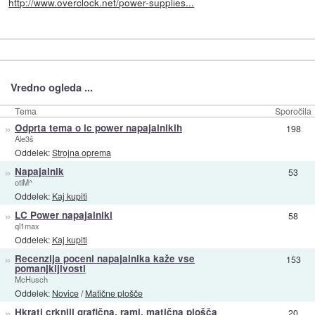
http://www.overclock.net/power-supplies...
Vredno ogleda ...
Tema
Sporočila
»
Odprta tema o lc power napajalnikih
198
Ale3š
Oddelek:
Strojna oprema
»
Napajalnik
53
otiM^
Oddelek:
Kaj kupiti
»
LC Power napajalniki
58
ql1max
Oddelek:
Kaj kupiti
»
Recenzija poceni napajalnika kaže vse
153
pomanjkljivosti
McHusch
Oddelek:
Novice
/
Matične plošče
»
Hkrati crknili grafična, rami, matična plošča
20