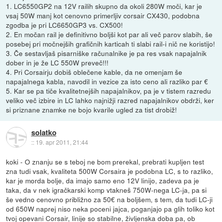
1. LC6550GP2 na 12V railih skupno da okoli 280W moči, kar je
vsaj 50W manj kot cenovno primerljiv corsair CX430, podobna
zgodba je pri LC6650GP3 vs. CX500!
2. En močan rail je definitivno boljši kot par ali več parov slabih, še
posebej pri močnejših grafičnih karticah ti slabi rail-i nič ne koristijo!
3. Če sestavljaš pisarniške računalnike je pa res vsak napajalnik
dober in je že LC 550W preveč!!!
4. Pri Corsairju dobiš oblečene kable, da ne omenjam še
napajalnega kabla, navodil in vezice za isto ceno ali razliko par €
5. Kar se pa tiče kvalitetnejših napajalnikov, pa je v tistem razredu
veliko več izbire in LC lahko najnižji razred napajalnikov obdrži, ker
si priznane znamke ne bojo kvarile ugled za tist drobiž!
solatko
::
19. apr 2011, 21:44
koki - O znanju se s teboj ne bom prerekal, prebrati kupljen test
zna tudi vsak, kvaliteta 500W Corsaira je podobna LC, s to razliko,
kar je morda bolje, da imajo samo eno 12V linijo, zadeva pa je
taka, da v nek igračkarski komp vtakneš 750W-nega LC-ja, pa si
še vedno cenovno približno za 50€ na boljšem, s tem, da tudi LC-ji
od 650W naprej niso neka poceni jajca, poganjajo pa glih toliko kot
tvoj opevani Corsair, linije so stabilne, življenska doba pa, ob