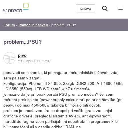
☰
Forum
»
Pomoč in nasveti
»
problem...PSU?
problem...PSU?
pivo
::
19. apr 2011, 17:07
ponavadi sem sam ta, ki pomaga pri računalniških težavah, zdaj
sem pa sam v zagati...
konfiguracija: Phenom II X4 955, 2x2gb DDR2 800, ATI 4890 1GB,
LC 6550 (550w), 1TB WD sata2,win7 ultimate64
je možno da je pri peak porabi PSU premalo močan? šel sem
računat prek spleta (power supply calculator) pa pride številka (pri
peaku) do max 450-500w tako da bi moralo biti dovolj.
problem je enostaven, frame dropsi pri večih igrah. zamenjal
grafične driverje, pregledal sistem z AVjem, anti-spywareom,
naredil defrag na vseh particijah, ni nepotrebnih programov ki bi
bili nameščeni ali v ozadju odžirali RAM, pa