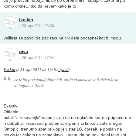
komp crkne... tko da nevem kako je to
IvoJan
::
23. apr 2011, 23:03
velikrat se zgodi da pac racunalnik dela pocasnej kot bi mogu.
pivo
::
26. apr 2011, 17:04
IvoJan
je
23. apr 2011 ob 19:10
izjavil
:
ce je bil prej napajalnik slab, grafa ni imela dovolj elektrike in
ni laufala s 100%.
Exactly.
Offtopic:
ostali "strokovanjki" najbolje, da se ne oglašate ker ne pripomorete
h debati ali reševanu problema. e-penis si lahko višate drugje.
Ontopic: trenutno spet priklopljen star LC, corsair je poslan na
servis ter čakam na zamenjavo...upam, da bo novi delal tako kot