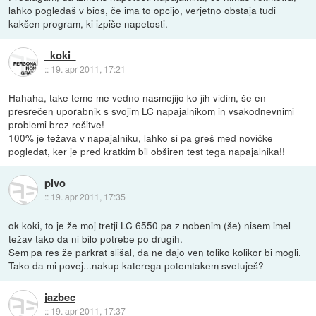
lahko pogledaš v bios, če ima to opcijo, verjetno obstaja tudi
kakšen program, ki izpiše napetosti.
_koki_
::
19. apr 2011, 17:21
Hahaha, take teme me vedno nasmejijo ko jih vidim, še en
presrečen uporabnik s svojim LC napajalnikom in vsakodnevnimi
problemi brez rešitve!
100% je težava v napajalniku, lahko si pa greš med novičke
pogledat, ker je pred kratkim bil obširen test tega napajalnika!!
pivo
::
19. apr 2011, 17:35
ok koki, to je že moj tretji LC 6550 pa z nobenim (še) nisem imel
težav tako da ni bilo potrebe po drugih.
Sem pa res že parkrat slišal, da ne dajo ven toliko kolikor bi mogli.
Tako da mi povej...nakup katerega potemtakem svetuješ?
jazbec
::
19. apr 2011, 17:37