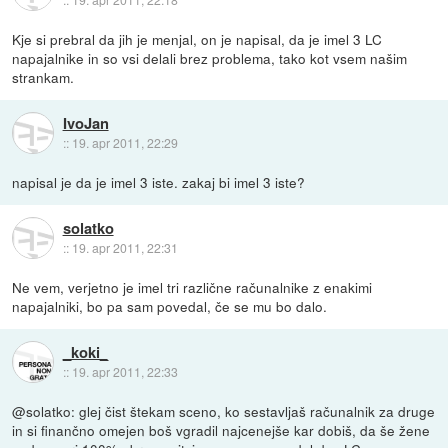
Kje si prebral da jih je menjal, on je napisal, da je imel 3 LC
napajalnike in so vsi delali brez problema, tako kot vsem našim
strankam.
IvoJan
::
19. apr 2011, 22:29
napisal je da je imel 3 iste. zakaj bi imel 3 iste?
solatko
::
19. apr 2011, 22:31
Ne vem, verjetno je imel tri različne računalnike z enakimi
napajalniki, bo pa sam povedal, če se mu bo dalo.
_koki_
::
19. apr 2011, 22:33
@solatko: glej čist štekam sceno, ko sestavljaš računalnik za druge
in si finančno omejen boš vgradil najcenejše kar dobiš, da še žene