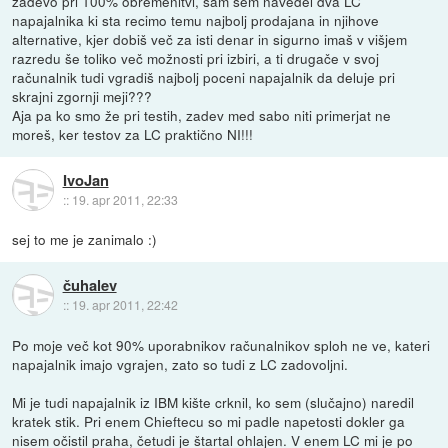
zadevo pri 100% obremenitvi, sam sem navedel dva LC
napajalnika ki sta recimo temu najbolj prodajana in njihove
alternative, kjer dobiš več za isti denar in sigurno imaš v višjem
razredu še toliko več možnosti pri izbiri, a ti drugače v svoj
računalnik tudi vgradiš najbolj poceni napajalnik da deluje pri
skrajni zgornji meji???
Aja pa ko smo že pri testih, zadev med sabo niti primerjat ne
moreš, ker testov za LC praktično NI!!!
IvoJan
::
19. apr 2011, 22:33
sej to me je zanimalo :)
čuhalev
::
19. apr 2011, 22:42
Po moje več kot 90% uporabnikov računalnikov sploh ne ve, kateri
napajalnik imajo vgrajen, zato so tudi z LC zadovoljni.
Mi je tudi napajalnik iz IBM kište crknil, ko sem (slučajno) naredil
kratek stik. Pri enem Chieftecu so mi padle napetosti dokler ga
nisem očistil praha, četudi je štartal ohlajen. V enem LC mi je po