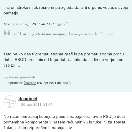
ti si en strokovnjak resno in pa zgleda da si ti e-penis vecas s svojo
pametjo...
IvoJan
je
23. apr 2011 ob 23:03
izjavil
:
velikrat se zgodi da pac racunalnik dela pocasnej kot bi mogu.
zato pa ko das ti premau stroma grafi in pa premau stroma procu
dobis BSOD on ni nic od tega dubu... tako da jst lih ne verjamem
tisti 2x ...
Zgodovina sprememb…
spremenil:
Xserces
(
26. apr 2011 ob 20:32
)
deadbeef
::
26. apr 2011, 21:04
Ne razumem zakaj kupujete poceni napajalce.. ravno PSU je dost
pomembna komponenta v našem računalniku in tukej ni za šparat.
Tukej je lista priporočenih napajalcov