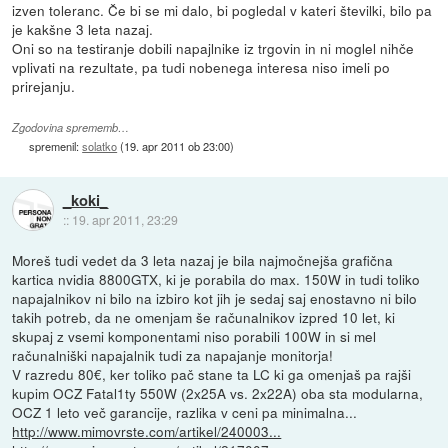
izven toleranc. Če bi se mi dalo, bi pogledal v kateri številki, bilo pa
je kakšne 3 leta nazaj.
Oni so na testiranje dobili napajlnike iz trgovin in ni moglel nihče
vplivati na rezultate, pa tudi nobenega interesa niso imeli po
prirejanju.
Zgodovina sprememb…
spremenil:
solatko
(
19. apr 2011 ob 23:00
)
_koki_
::
19. apr 2011, 23:29
Moreš tudi vedet da 3 leta nazaj je bila najmočnejša grafična
kartica nvidia 8800GTX, ki je porabila do max. 150W in tudi toliko
napajalnikov ni bilo na izbiro kot jih je sedaj saj enostavno ni bilo
takih potreb, da ne omenjam še računalnikov izpred 10 let, ki
skupaj z vsemi komponentami niso porabili 100W in si mel
računalniški napajalnik tudi za napajanje monitorja!
V razredu 80€, ker toliko pač stane ta LC ki ga omenjaš pa rajši
kupim OCZ Fatal1ty 550W (2x25A vs. 2x22A) oba sta modularna,
OCZ 1 leto več garancije, razlika v ceni pa minimalna...
http://www.mimovrste.com/artikel/240003...