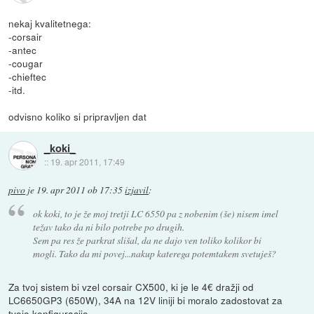
nekaj kvalitetnega:
-corsair
-antec
-cougar
-chieftec
-itd.
odvisno koliko si pripravljen dat
_koki_
::
19. apr 2011, 17:49
pivo
je
19. apr 2011 ob 17:35
izjavil
:
ok koki, to je že moj tretji LC 6550 pa z nobenim (še) nisem imel
težav tako da ni bilo potrebe po drugih.
Sem pa res že parkrat slišal, da ne dajo ven toliko kolikor bi
mogli. Tako da mi povej...nakup katerega potemtakem svetuješ?
Za tvoj sistem bi vzel corsair CX500, ki je le 4€ dražji od
LC6650GP3 (650W), 34A na 12V liniji bi moralo zadostovat za
tvojo konfiguracijo...