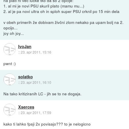
na plati ni več lučke tko da so 2 opcije:
1. al mi je novi PSU skuril plato (mamu mu...)
2. al je pa novi ultra oh in sploh super PSU crknil po 15 min dela
v obeh primerih že dobivam živčni zlom nekako pa upam bolj na 2.
opcijo...
joy oh joy...
IvoJan
::
23. apr 2011, 15:16
pwnt :)
solatko
::
23. apr 2011, 16:10
Na tako kritiziranih LC - jih se to ne dogaja.
Xserces
::
23. apr 2011, 17:59
kako ti lahko fpsji 2x povisajo??? to je nelogicno