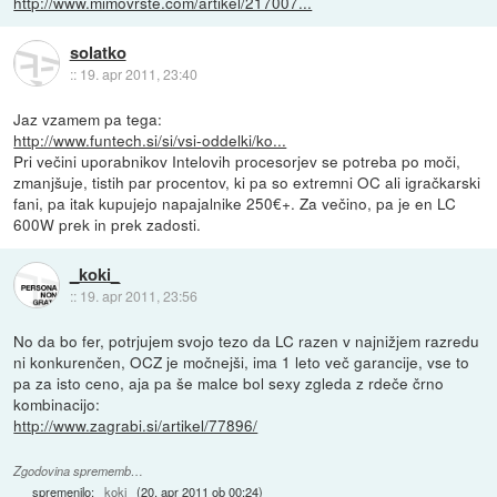
http://www.mimovrste.com/artikel/217007...
solatko
::
19. apr 2011, 23:40
Jaz vzamem pa tega:
http://www.funtech.si/si/vsi-oddelki/ko...
Pri večini uporabnikov Intelovih procesorjev se potreba po moči,
zmanjšuje, tistih par procentov, ki pa so extremni OC ali igračkarski
fani, pa itak kupujejo napajalnike 250€+. Za večino, pa je en LC
600W prek in prek zadosti.
_koki_
::
19. apr 2011, 23:56
No da bo fer, potrjujem svojo tezo da LC razen v najnižjem razredu
ni konkurenčen, OCZ je močnejši, ima 1 leto več garancije, vse to
pa za isto ceno, aja pa še malce bol sexy zgleda z rdeče črno
kombinacijo:
http://www.zagrabi.si/artikel/77896/
Zgodovina sprememb…
spremenilo:
_koki_
(
20. apr 2011 ob 00:24
)