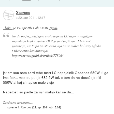
Xserces
::
22. apr 2011, 12:17
_koki_
je
19. apr 2011 ob 23:56
izjavil
:
No da bo fer, potrjujem svojo tezo da LC razen v najnižjem
razredu ni konkurenčen, OCZ je močnejši, ima 1 leto več
garancije, vse to pa za isto ceno, aja pa še malce bol sexy zgleda
z rdeče črno kombinacijo:
http://www.zagrabi.si/artikel/77896/
jst sm sou sam zard tebe mert LC napajalnik Ozeanos 650W ki ga
ima fotr... max output je 632,5W tok o tem da ne dosežejo niti
550W al kaj si napisu malo visje
Napetosti so padle za minimalno kar se da...
Zgodovina sprememb…
spremenil:
Xserces
(
22. apr 2011 ob 13:02
)