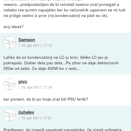
vseeno...predpostavljam da bi reinstall vseeno znal pomagati a
nekako res sumim napajalec ker ko računalnik ugasnem se mi tudi
ne prižge vedno iz prve (ne,kondenzatorji na plati so ok).
any ideas?
Samson
::
19. apr 2011, 17:12
Lahko da so kondenzatorji na LC-ju krivi. Veliko LC-jev je
pokrepalo. Dokler dela pac dela...Pa ziher ne daje deklariranih
550w od sebe. Ce daje 400W bo v redu...
pivo
::
19. apr 2011, 17:19
kar pomeni, da bi po tvoje znal biti PSU fertik?
čuhalev
::
19. apr 2011, 17:21
Predlagam, da izmeriš napetosti napajalnika, če nimaš voltmetra,