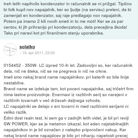
treh letih napihnilo kondenzator in računalnik se ni prižgal. Tipično
bi folk kupil nov napajalnik, ker so ljudje (na servisu) preleni, da bi
zamenjali en kondenzator, saj raje predlagajo nov napajalnik.
Potem pa imamo 2 kili novih smeti in to me moti! Ker se za par
centov, ki jih prihranijo pri kondenzatorju, dela precejšna škoda!
Tako pri naravi kot pri finančnem stanju uporabnika.
solatko
::
19. apr 2011, 23:00
0154452 - 350W- LC izpred 10-ih let. Zadovoljni so, ker računalnik
dela, nič ne šteka, nič se ne pregreva in nič ne crkne.
Imeli smo nekaj brand name napajalnikov, pri katerih so bile linije
nestabilne.
Brand name se izdeluje tam, kot poceni napajalnike, saj tričetrt firm
nima lastne proizvodnje. Enermaxi iz različnih serij so narejeni v
različnih tovarnah v več državah daljnega vzhoda.
LC napajalniki se delajo v eni tovarni in med različnimi serijami ni
veliko razlik.
Edini dost realn test, ki sem ga v zadnjih letih videl, je bil pri reviji
SW POWER, kjer se je metatron izkazal, kot eden najstabilnejših
napajalnikov in je bil označen z nalepko priporočeni nakup. Kar
nekaj brand name napajalcev je bilo pri nihanju napetosti precej