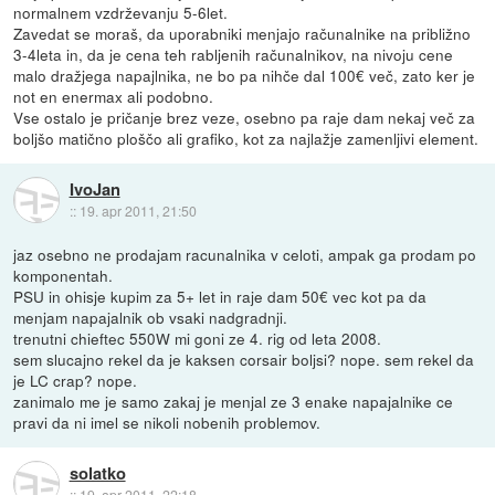
normalnem vzdrževanju 5-6let.
Zavedat se moraš, da uporabniki menjajo računalnike na približno
3-4leta in, da je cena teh rabljenih računalnikov, na nivoju cene
malo dražjega napajlnika, ne bo pa nihče dal 100€ več, zato ker je
not en enermax ali podobno.
Vse ostalo je pričanje brez veze, osebno pa raje dam nekaj več za
boljšo matično ploščo ali grafiko, kot za najlažje zamenljivi element.
IvoJan
::
19. apr 2011, 21:50
jaz osebno ne prodajam racunalnika v celoti, ampak ga prodam po
komponentah.
PSU in ohisje kupim za 5+ let in raje dam 50€ vec kot pa da
menjam napajalnik ob vsaki nadgradnji.
trenutni chieftec 550W mi goni ze 4. rig od leta 2008.
sem slucajno rekel da je kaksen corsair boljsi? nope. sem rekel da
je LC crap? nope.
zanimalo me je samo zakaj je menjal ze 3 enake napajalnike ce
pravi da ni imel se nikoli nobenih problemov.
solatko
::
19. apr 2011, 22:18