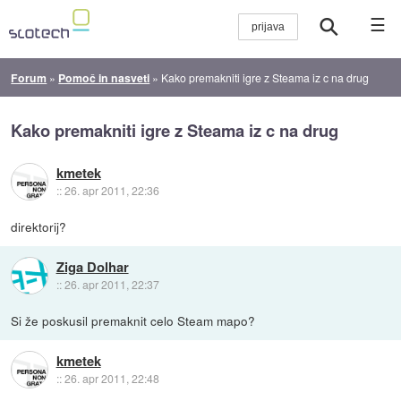
☰
Forum
»
Pomoč in nasveti
»
Kako premakniti igre z Steama iz c na drug
Kako premakniti igre z Steama iz c na drug
kmetek
::
26. apr 2011, 22:36
direktorij?
Ziga Dolhar
::
26. apr 2011, 22:37
Si že poskusil premaknit celo Steam mapo?
kmetek
::
26. apr 2011, 22:48