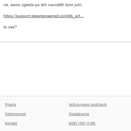
ne, samo zgleda po teh navodilih bom jutri:
https://support.steampowered.com/kb_art...
to vse?
Pravila
Večina pravic pridržanih
Odgovornost
Oglaševanje
Kontakt
ISSN 1581-0186