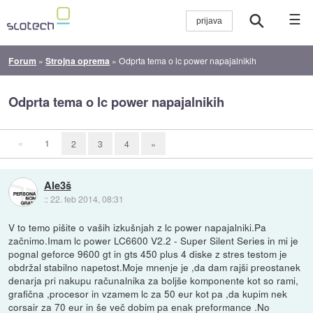
☰
Forum
»
Strojna oprema
»
Odprta tema o lc power napajalnikih
Odprta tema o lc power napajalnikih
«
1
2
3
4
»
Ale3š
::
22. feb 2014, 08:31
V to temo pišite o vaših izkušnjah z lc power napajalniki.Pa
začnimo.Imam lc power LC6600 V2.2 - Super Silent Series in mi je
pognal geforce 9600 gt in gts 450 plus 4 diske z stres testom je
obdržal stabilno napetost.Moje mnenje je ,da dam rajši preostanek
denarja pri nakupu računalnika za boljše komponente kot so rami,
grafična ,procesor in vzamem lc za 50 eur kot pa ,da kupim nek
corsair za 70 eur in še več dobim pa enak preformance .No