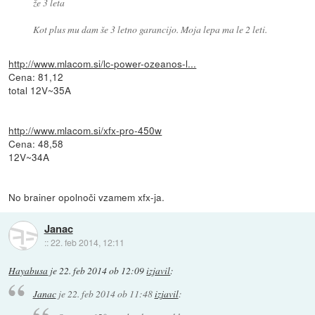
že 3 leta
Kot plus mu dam še 3 letno garancijo. Moja lepa ma le 2 leti.
http://www.mlacom.si/lc-power-ozeanos-l...
Cena: 81,12
total 12V~35A
http://www.mlacom.si/xfx-pro-450w
Cena: 48,58
12V~34A
No brainer opolnoči vzamem xfx-ja.
Janac
::
22. feb 2014, 12:11
Hayabusa
je
22. feb 2014 ob 12:09
izjavil
:
Janac
je
22. feb 2014 ob 11:48
izjavil
: