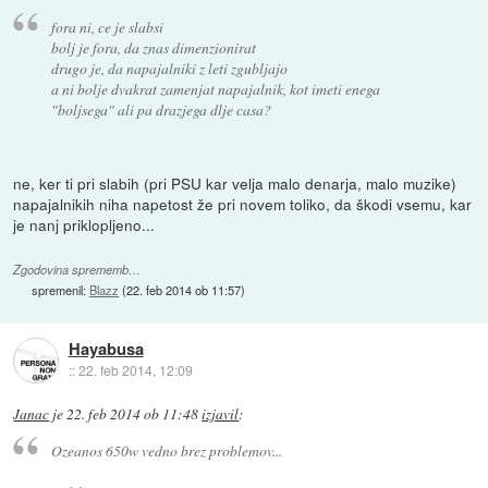
fora ni, ce je slabsi
bolj je fora, da znas dimenzionirat
drugo je, da napajalniki z leti zgubljajo
a ni bolje dvakrat zamenjat napajalnik, kot imeti enega
"boljsega" ali pa drazjega dlje casa?
ne, ker ti pri slabih (pri PSU kar velja malo denarja, malo muzike)
napajalnikih niha napetost že pri novem toliko, da škodi vsemu, kar
je nanj priklopljeno...
Zgodovina sprememb…
spremenil:
Blazz
(
22. feb 2014 ob 11:57
)
Hayabusa
::
22. feb 2014, 12:09
Janac
je
22. feb 2014 ob 11:48
izjavil
:
Ozeanos 650w vedno brez problemov...