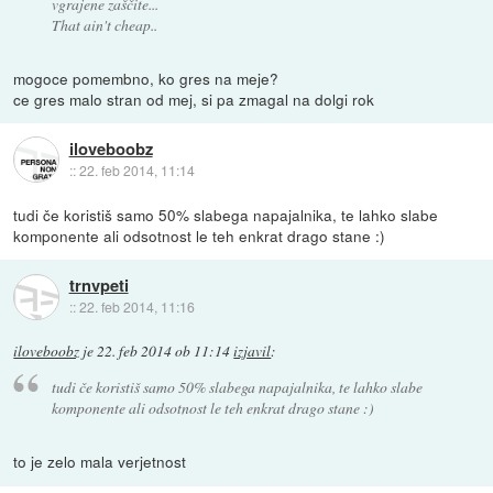
vgrajene zaščite...
That ain't cheap..
mogoce pomembno, ko gres na meje?
ce gres malo stran od mej, si pa zmagal na dolgi rok
iloveboobz
::
22. feb 2014, 11:14
tudi če koristiš samo 50% slabega napajalnika, te lahko slabe
komponente ali odsotnost le teh enkrat drago stane :)
trnvpeti
::
22. feb 2014, 11:16
iloveboobz
je
22. feb 2014 ob 11:14
izjavil
:
tudi če koristiš samo 50% slabega napajalnika, te lahko slabe
komponente ali odsotnost le teh enkrat drago stane :)
to je zelo mala verjetnost