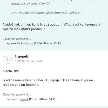
drazji, oz kot napisete "boljsi"
ce ne znas dimenzionirat, lahko skuris tudi "boljsega"
Najdeš kak primer, ko je lc bolj ugoden (W/eur) od konkurence ?
Npr za max 350W porabe ?
Zgodovina sprememb…
spremenilo:
Hayabusa
(
22. feb 2014 ob 13:54
)
trnvpeti
::
22. feb 2014, 14:09
nisem iskal
pred casom je bil en dober LC napajalnik za 30eur, ki ga ne
najdem vec na funtechu
Zgodovina sprememb…
spremenil:
trnvpeti
(
22. feb 2014 ob 14:11
)