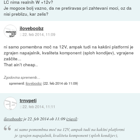
LC nima realnih W +12v?
Je mogoce bolj vazno, da ne pretiravas pri zahtevani moci, oz da
nisi preblizu, kar zelis?
iloveboobz
::
22. feb 2014, 11:09
ni samo pomembna moč na 12V, ampak tudi na kakšni platformi je
zgrajen napajalnik, kvaliteta komponent (sploh kondijev), vgrajene
zaščite...
That ain't cheap..
Zgodovina sprememb…
spremenil:
iloveboobz
(
22. feb 2014 ob 11:09
)
trnvpeti
::
22. feb 2014, 11:11
iloveboobz
je
22. feb 2014 ob 11:09
izjavil
:
ni samo pomembna moč na 12V, ampak tudi na kakšni platformi
je zgrajen napajalnik, kvaliteta komponent (sploh kondijev),