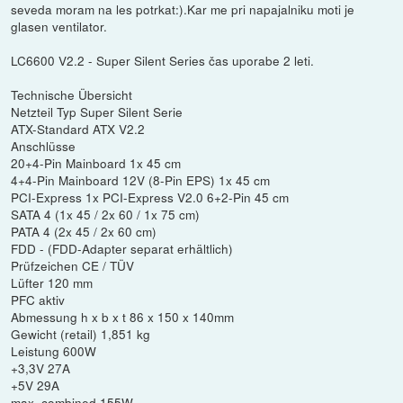
seveda moram na les potrkat:).Kar me pri napajalniku moti je
glasen ventilator.
LC6600 V2.2 - Super Silent Series čas uporabe 2 leti.
Technische Übersicht
Netzteil Typ Super Silent Serie
ATX-Standard ATX V2.2
Anschlüsse
20+4-Pin Mainboard 1x 45 cm
4+4-Pin Mainboard 12V (8-Pin EPS) 1x 45 cm
PCI-Express 1x PCI-Express V2.0 6+2-Pin 45 cm
SATA 4 (1x 45 / 2x 60 / 1x 75 cm)
PATA 4 (2x 45 / 2x 60 cm)
FDD - (FDD-Adapter separat erhältlich)
Prüfzeichen CE / TÜV
Lüfter 120 mm
PFC aktiv
Abmessung h x b x t 86 x 150 x 140mm
Gewicht (retail) 1,851 kg
Leistung 600W
+3,3V 27A
+5V 29A
max. combined 155W