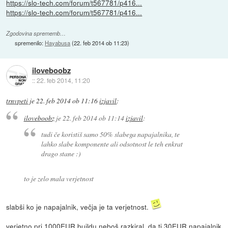
https://slo-tech.com/forum/t567781/p416...
https://slo-tech.com/forum/t567781/p416...
Zgodovina sprememb…
spremenilo:
Hayabusa
(
22. feb 2014 ob 11:23
)
iloveboobz
::
22. feb 2014, 11:20
trnvpeti
je
22. feb 2014 ob 11:16
izjavil
:
iloveboobz
je
22. feb 2014 ob 11:14
izjavil
:
tudi če koristiš samo 50% slabega napajalnika, te
lahko slabe komponente ali odsotnost le teh enkrat
drago stane :)
to je zelo mala verjetnost
slabši ko je napajalnik, večja je ta verjetnost.
verjetno pri 1000EUR buildu neboš razkiral, da ti 30EUR napajalnik