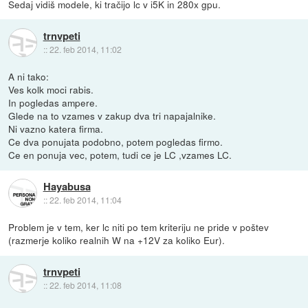
Sedaj vidiš modele, ki tračijo lc v i5K in 280x gpu.
trnvpeti
::
22. feb 2014, 11:02
A ni tako:
Ves kolk moci rabis.
In pogledas ampere.
Glede na to vzames v zakup dva tri napajalnike.
Ni vazno katera firma.
Ce dva ponujata podobno, potem pogledas firmo.
Ce en ponuja vec, potem, tudi ce je LC ,vzames LC.
Hayabusa
::
22. feb 2014, 11:04
Problem je v tem, ker lc niti po tem kriteriju ne pride v poštev
(razmerje koliko realnih W na +12V za koliko Eur).
trnvpeti
::
22. feb 2014, 11:08