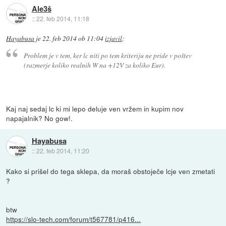
Ale3š
::
22. feb 2014, 11:18
Hayabusa
je
22. feb 2014 ob 11:04
izjavil
:
Problem je v tem, ker lc niti po tem kriteriju ne pride v poštev
(razmerje koliko realnih W na +12V za koliko Eur).
Kaj naj sedaj lc ki mi lepo deluje ven vržem in kupim nov
napajalnik? No gow!.
Hayabusa
::
22. feb 2014, 11:20
Kako si prišel do tega sklepa, da moraš obstoječe lcje ven zmetati
?
btw
https://slo-tech.com/forum/t567781/p416...