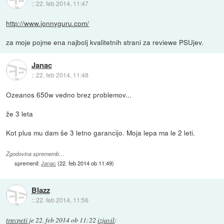
::
22. feb 2014, 11:47
http://www.jonnyguru.com/
za moje pojme ena najbolj kvalitetnih strani za reviewe PSUjev.
Janac
::
22. feb 2014, 11:48
Ozeanos 650w vedno brez problemov...
že 3 leta
Kot plus mu dam še 3 letno garancijo. Moja lepa ma le 2 leti.
Zgodovina sprememb…
spremenil:
Janac
(
22. feb 2014 ob 11:49
)
Blazz
::
22. feb 2014, 11:56
trnvpeti
je
22. feb 2014 ob 11:22
izjavil
: