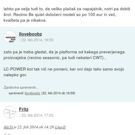
lahko pa velja tudi to, da veliko plačaš za napajalnik, notri pa dobiš
šrot. Recimo Be quiet določeni modeli so po 100 eur in več,
kvaliteta pa je nikakva.
iloveboobz
::
22. feb 2014, 16:59
zato pa je treba gledat, da je platforma od kakega preverjenega
proizvajalca (recimo seasonic, pa tudi nekateri CWT)..
LC-POWER kot tak nič ne pomeni, ker oni dajo tako samo svojo
nalepko gor.
Zgodovina sprememb…
spremenil:
iloveboobz
(
22. feb 2014 ob 16:59
)
Fritz
::
22. feb 2014, 17:25
Ale3š
je
22. feb 2014 ob 14:28
izjavil
: