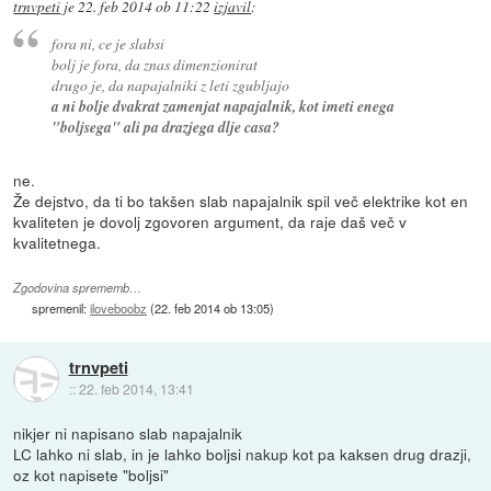
trnvpeti
je
22. feb 2014 ob 11:22
izjavil
:
fora ni, ce je slabsi
bolj je fora, da znas dimenzionirat
drugo je, da napajalniki z leti zgubljajo
a ni bolje dvakrat zamenjat napajalnik, kot imeti enega
"boljsega" ali pa drazjega dlje casa?
ne.
Že dejstvo, da ti bo takšen slab napajalnik spil več elektrike kot en
kvaliteten je dovolj zgovoren argument, da raje daš več v
kvalitetnega.
Zgodovina sprememb…
spremenil:
iloveboobz
(
22. feb 2014 ob 13:05
)
trnvpeti
::
22. feb 2014, 13:41
nikjer ni napisano slab napajalnik
LC lahko ni slab, in je lahko boljsi nakup kot pa kaksen drug drazji,
oz kot napisete "boljsi"