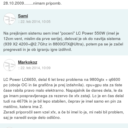
28.10.2009........nimam pripomb.
Sami
::
22. feb 2014, 10:05
Na prejšnjem sistemu sem imel "poceni" LC Power 550W (imel je
12cm vent, mislim da prve serije), deloval je ok do navitja sistema
(939 X2 4200+@2.7Ghz in 8800GTX@Ultra), potem pa se je začel
pregrevati in je ob igranju igre izdihnil.
Markokoz
::
22. feb 2014, 10:09
LC Power LC6650, delal 6 let brez problema na 9800gtx + q6600
pc (oboje OC in še grafična je prej izdahnila). cpu+gpu sta za tiste
čase rabila pravo malo elektrarno. Napajalnik še danes dela, le da
ga imam pospravljenega za rezervo če xfx zataji. Lc je en čas delal
tudi na 4670k in je bil lepo stabilen, čeprav je imel samo en pin za
matično, katera ima 2.
Zaradi priporočil sem vzel xfx, a če bi imel lc-ja, mi nebi bil problem,
saj je naredil svoje delo odlično.