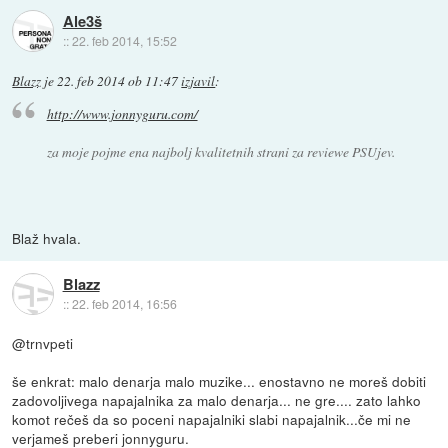
Ale3š
::
22. feb 2014, 15:52
Blazz
je
22. feb 2014 ob 11:47
izjavil
:
http://www.jonnyguru.com/
za moje pojme ena najbolj kvalitetnih strani za reviewe PSUjev.
Blaž hvala.
Blazz
::
22. feb 2014, 16:56
@trnvpeti
še enkrat: malo denarja malo muzike... enostavno ne moreš dobiti
zadovoljivega napajalnika za malo denarja... ne gre.... zato lahko
komot rečeš da so poceni napajalniki slabi napajalnik...če mi ne
verjameš preberi jonnyguru.