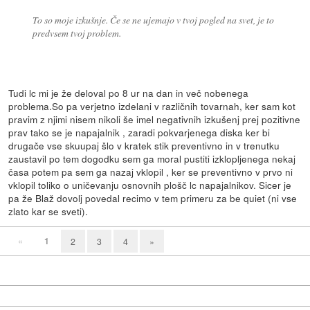
To so moje izkušnje. Če se ne ujemajo v tvoj pogled na svet, je to
predvsem tvoj problem.
Tudi lc mi je že deloval po 8 ur na dan in več nobenega
problema.So pa verjetno izdelani v različnih tovarnah, ker sam kot
pravim z njimi nisem nikoli še imel negativnih izkušenj prej pozitivne
prav tako se je napajalnik , zaradi pokvarjenega diska ker bi
drugače vse skuupaj šlo v kratek stik preventivno in v trenutku
zaustavil po tem dogodku sem ga moral pustiti izklopljenega nekaj
časa potem pa sem ga nazaj vklopil , ker se preventivno v prvo ni
vklopil toliko o uničevanju osnovnih plošč lc napajalnikov. Sicer je
pa že Blaž dovolj povedal recimo v tem primeru za be quiet (ni vse
zlato kar se sveti).
«
1
2
3
4
»