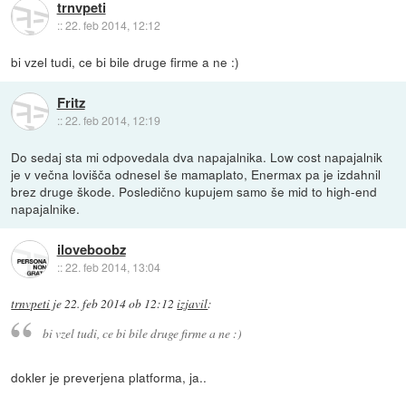
trnvpeti
::
22. feb 2014, 12:12
bi vzel tudi, ce bi bile druge firme a ne :)
Fritz
::
22. feb 2014, 12:19
Do sedaj sta mi odpovedala dva napajalnika. Low cost napajalnik
je v večna lovišča odnesel še mamaplato, Enermax pa je izdahnil
brez druge škode. Posledično kupujem samo še mid to high-end
napajalnike.
iloveboobz
::
22. feb 2014, 13:04
trnvpeti
je
22. feb 2014 ob 12:12
izjavil
:
bi vzel tudi, ce bi bile druge firme a ne :)
dokler je preverjena platforma, ja..