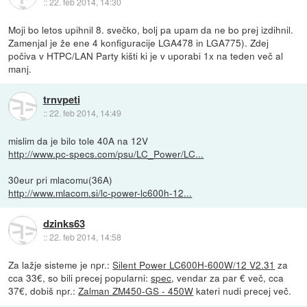
::
22. feb 2014, 14:30
Moji bo letos upihnil 8. svečko, bolj pa upam da ne bo prej izdihnil.
Zamenjal je že ene 4 konfiguracije LGA478 in LGA775). Zdej
počiva v HTPC/LAN Party kišti ki je v uporabi 1x na teden več al
manj.
trnvpeti
::
22. feb 2014, 14:49
mislim da je bilo tole 40A na 12V
http://www.pc-specs.com/psu/LC_Power/LC...
30eur pri mlacomu(36A)
http://www.mlacom.si/lc-power-lc600h-12...
dzinks63
::
22. feb 2014, 14:58
Za lažje sisteme je npr.:
Silent Power LC600H-600W/12 V2.31
za
cca 33€, so bili precej popularni:
spec
, vendar za par € več, cca
37€, dobiš npr.:
Zalman ZM450-GS - 450W
kateri nudi precej več.