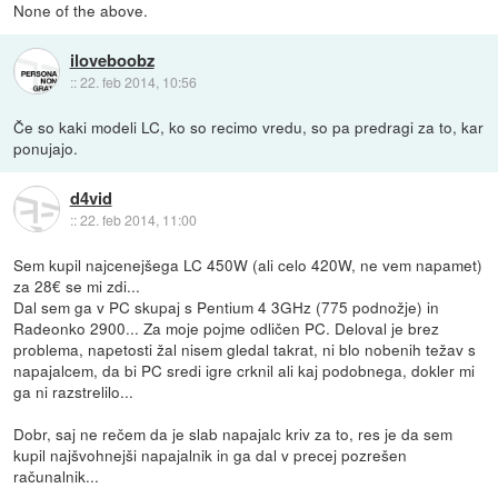
None of the above.
iloveboobz
::
22. feb 2014, 10:56
Če so kaki modeli LC, ko so recimo vredu, so pa predragi za to, kar
ponujajo.
d4vid
::
22. feb 2014, 11:00
Sem kupil najcenejšega LC 450W (ali celo 420W, ne vem napamet)
za 28€ se mi zdi...
Dal sem ga v PC skupaj s Pentium 4 3GHz (775 podnožje) in
Radeonko 2900... Za moje pojme odličen PC. Deloval je brez
problema, napetosti žal nisem gledal takrat, ni blo nobenih težav s
napajalcem, da bi PC sredi igre crknil ali kaj podobnega, dokler mi
ga ni razstrelilo...
Dobr, saj ne rečem da je slab napajalc kriv za to, res je da sem
kupil najšvohnejši napajalnik in ga dal v precej pozrešen
računalnik...