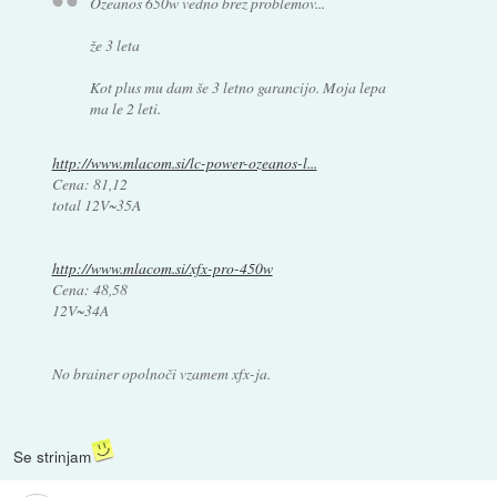
Ozeanos 650w vedno brez problemov...
že 3 leta
Kot plus mu dam še 3 letno garancijo. Moja lepa
ma le 2 leti.
http://www.mlacom.si/lc-power-ozeanos-l...
Cena: 81,12
total 12V~35A
http://www.mlacom.si/xfx-pro-450w
Cena: 48,58
12V~34A
No brainer opolnoči vzamem xfx-ja.
Se strinjam