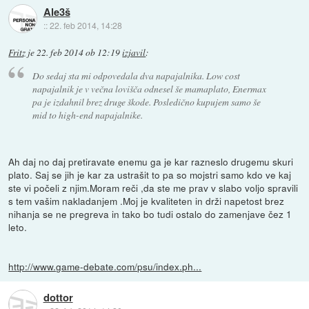
Ale3š
::
22. feb 2014, 14:28
Fritz
je
22. feb 2014 ob 12:19
izjavil
:
Do sedaj sta mi odpovedala dva napajalnika. Low cost
napajalnik je v večna lovišča odnesel še mamaplato, Enermax
pa je izdahnil brez druge škode. Posledično kupujem samo še
mid to high-end napajalnike.
Ah daj no daj pretiravate enemu ga je kar razneslo drugemu skuri
plato. Saj se jih je kar za ustrašit to pa so mojstri samo kdo ve kaj
ste vi počeli z njim.Moram reči ,da ste me prav v slabo voljo spravili
s tem vašim nakladanjem .Moj je kvaliteten in drži napetost brez
nihanja se ne pregreva in tako bo tudi ostalo do zamenjave čez 1
leto.
http://www.game-debate.com/psu/index.ph...
dottor