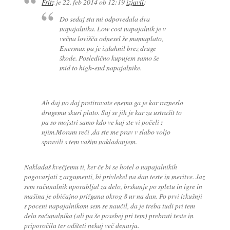
Fritz
je
22. feb 2014 ob 12:19
izjavil
:
Do sedaj sta mi odpovedala dva
napajalnika. Low cost napajalnik je v
večna lovišča odnesel še mamaplato,
Enermax pa je izdahnil brez druge
škode. Posledično kupujem samo še
mid to high-end napajalnike.
Ah daj no daj pretiravate enemu ga je kar razneslo
drugemu skuri plato. Saj se jih je kar za ustrašit to
pa so mojstri samo kdo ve kaj ste vi počeli z
njim.Moram reči ,da ste me prav v slabo voljo
spravili s tem vašim nakladanjem.
Nakladaš kvečjemu ti, ker če bi se hotel o napajalnikih
pogovarjati z argumenti, bi privlekel na dan teste in meritve. Jaz
sem računalnik uporabljal za delo, brskanje po spletu in igre in
mašina je običajno prižgana okrog 8 ur na dan. Po prvi izkušnji
s poceni napajalnikom sem se naučil, da je treba tudi pri tem
delu računalnika (ali pa še posebej pri tem) prebrati teste in
priporočila ter odšteti nekaj več denarja.