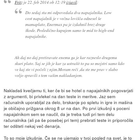
Fritz
je
22. feb 2014 ob 12:19
izjavil
:
Do sedaj sta mi odpovedala dva napajalnika. Low
cost napajalnik je v večna lovišča odnesel še
mamaplato, Enermax pa je izdahnil brez druge
škode. Posledično kupujem samo še mid to high-end
napajalnike.
Ah daj no daj pretiravate enemu ga je kar razneslo drugemu
skuri plato. Saj se jih je kar za ustrašit to pa so mojstri samo kdo
ve kaj ste vi počeli z njim.Moram reči ,da ste me prav v slabo
voljo spravili s tem vašim nakladanjem.
Nakladaš kvečjemu ti, ker če bi se hotel o napajalnikih pogovarjati
z argumenti, bi privlekel na dan teste in meritve. Jaz sem
računalnik uporabljal za delo, brskanje po spletu in igre in mašina
je običajno prižgana okrog 8 ur na dan. Po prvi izkušnji s poceni
napajalnikom sem se naučil, da je treba tudi pri tem delu
računalnika (ali pa še posebej pri tem) prebrati teste in priporočila
ter odšteti nekaj več denarja.
To so moje izkušnje. Če se ne ujemajo v tvoj pogled na svet, je to