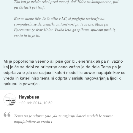
Tko kot je nekdo rekel pred menoj, daš 700 e za komponetne, pol
pa škrtariš pri trafi.
Kar se mene tiče, če že silte v LC, si poglejte reviewje na
computerbase.de, nemška natančnost pa te scene. Mam pa
Enermaxa že skor 10 let. Vsako leto ga spiham, spucam prah iz
venta in to je to.
Mi je popolnoma vseeno ali piše gor lc , enermax ali pa ni važno
kaj je če se dobi za primerno ceno važno je da dela.Tema pa je
odprta zato ,da se razjasni kateri modeli lc power napajalnikov so
vredu in kateri niso tema ni odprta v smislu nagovarjanja ljudi k
nakupu lc powerja .
Hayabusa
::
22. feb 2014, 10:52
Tema pa je odprta zato ,da se razjasni kateri modeli lc power
napajalnikov so vredu i