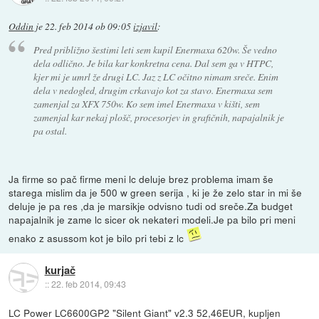
Oddin
je
22. feb 2014 ob 09:05
izjavil
:
Pred približno šestimi leti sem kupil Enermaxa 620w. Še vedno
dela odlično. Je bila kar konkretna cena. Dal sem ga v HTPC,
kjer mi je umrl že drugi LC. Jaz z LC očitno nimam sreče. Enim
dela v nedogled, drugim crkavajo kot za stavo. Enermaxa sem
zamenjal za XFX 750w. Ko sem imel Enermaxa v kišti, sem
zamenjal kar nekaj plošč, procesorjev in grafičnih, napajalnik je
pa ostal.
Ja firme so pač firme meni lc deluje brez problema imam še
starega mislim da je 500 w green serija , ki je že zelo star in mi še
deluje je pa res ,da je marsikje odvisno tudi od sreče.Za budget
napajalnik je zame lc sicer ok nekateri modeli.Je pa bilo pri meni
enako z asussom kot je bilo pri tebi z lc
kurjač
::
22. feb 2014, 09:43
LC Power LC6600GP2 "Silent Giant" v2.3 52,46EUR, kupljen