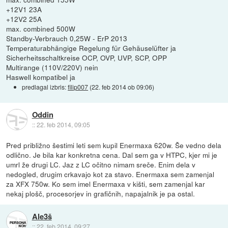
+12V1 23A
+12V2 25A
max. combined 500W
Standby-Verbrauch 0,25W - ErP 2013
Temperaturabhängige Regelung für Gehäuselüfter ja
Sicherheitsschaltkreise OCP, OVP, UVP, SCP, OPP
Multirange (110V/220V) nein
Haswell kompatibel ja
predlagal izbris:
filip007
(
22. feb 2014 ob 09:06
)
Oddin
::
22. feb 2014, 09:05
Pred približno šestimi leti sem kupil Enermaxa 620w. Še vedno dela
odlično. Je bila kar konkretna cena. Dal sem ga v HTPC, kjer mi je
umrl že drugi LC. Jaz z LC očitno nimam sreče. Enim dela v
nedogled, drugim crkavajo kot za stavo. Enermaxa sem zamenjal
za XFX 750w. Ko sem imel Enermaxa v kišti, sem zamenjal kar
nekaj plošč, procesorjev in grafičnih, napajalnik je pa ostal.
Ale3š
::
22. feb 2014, 09:27