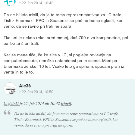
::
22. feb 2014, 10:42
Da ne bi kdo mislil, da je ta tema reprezenmtativna za LC trafe.
Tisti z Enermaxi, PPC in Seasonici se pač ne bomo oglasili, ker
vemo, da se ravno pri trafi ne špara.
Tko kot je nekdo rekel pred menoj, daš 700 e za komponetne, pol
pa škrtariš pri trafi.
Kar se mene tiče, če že silte v LC, si poglejte reviewje na
computerbase.de, nemška natančnost pa te scene. Mam pa
Enermaxa že skor 10 let. Vsako leto ga spiham, spucam prah iz
venta in to je to.
Ale3š
::
22. feb 2014, 10:50
kuglvinkl
je
22. feb 2014 ob 10:42
izjavil
:
Da ne bi kdo mislil, da je ta tema reprezenmtativna za LC trafe.
Tisti z Enermaxi, PPC in Seasonici se pač ne bomo oglasili, ker
vemo, da se ravno pri trafi ne špara.