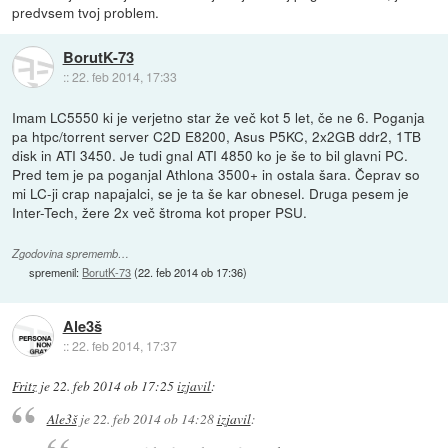
predvsem tvoj problem.
BorutK-73
::
22. feb 2014, 17:33
Imam LC5550 ki je verjetno star že več kot 5 let, če ne 6. Poganja
pa htpc/torrent server C2D E8200, Asus P5KC, 2x2GB ddr2, 1TB
disk in ATI 3450. Je tudi gnal ATI 4850 ko je še to bil glavni PC.
Pred tem je pa poganjal Athlona 3500+ in ostala šara. Čeprav so
mi LC-ji crap napajalci, se je ta še kar obnesel. Druga pesem je
Inter-Tech, žere 2x več štroma kot proper PSU.
Zgodovina sprememb…
spremenil:
BorutK-73
(
22. feb 2014 ob 17:36
)
Ale3š
::
22. feb 2014, 17:37
Fritz
je
22. feb 2014 ob 17:25
izjavil
:
Ale3š
je
22. feb 2014 ob 14:28
izjavil
: