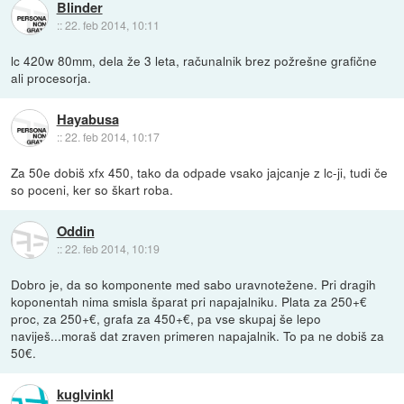
Blinder
::
22. feb 2014, 10:11
lc 420w 80mm, dela že 3 leta, računalnik brez požrešne grafične
ali procesorja.
Hayabusa
::
22. feb 2014, 10:17
Za 50e dobiš xfx 450, tako da odpade vsako jajcanje z lc-ji, tudi če
so poceni, ker so škart roba.
Oddin
::
22. feb 2014, 10:19
Dobro je, da so komponente med sabo uravnotežene. Pri dragih
koponentah nima smisla šparat pri napajalniku. Plata za 250+€
proc, za 250+€, grafa za 450+€, pa vse skupaj še lepo
naviješ...moraš dat zraven primeren napajalnik. To pa ne dobiš za
50€.
kuglvinkl