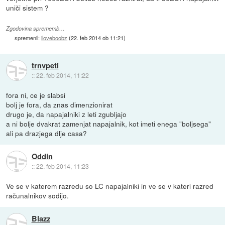
uniči sistem ?
Zgodovina sprememb…
spremenil:
iloveboobz
(
22. feb 2014 ob 11:21
)
trnvpeti
::
22. feb 2014, 11:22
fora ni, ce je slabsi
bolj je fora, da znas dimenzionirat
drugo je, da napajalniki z leti zgubljajo
a ni bolje dvakrat zamenjat napajalnik, kot imeti enega "boljsega"
ali pa drazjega dlje casa?
Oddin
::
22. feb 2014, 11:23
Ve se v katerem razredu so LC napajalniki in ve se v kateri razred
računalnikov sodijo.
Blazz