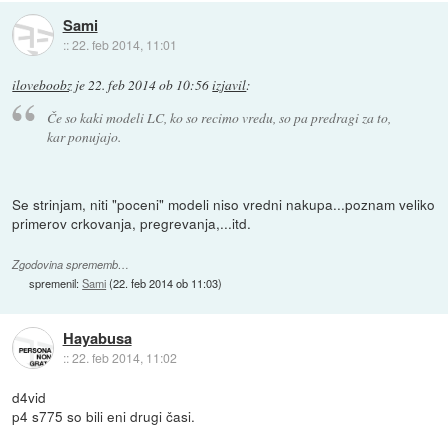
Sami
::
22. feb 2014, 11:01
iloveboobz
je
22. feb 2014 ob 10:56
izjavil
:
Če so kaki modeli LC, ko so recimo vredu, so pa predragi za to,
kar ponujajo.
Se strinjam, niti "poceni" modeli niso vredni nakupa...poznam veliko
primerov crkovanja, pregrevanja,...itd.
Zgodovina sprememb…
spremenil:
Sami
(
22. feb 2014 ob 11:03
)
Hayabusa
::
22. feb 2014, 11:02
d4vid
p4 s775 so bili eni drugi časi.