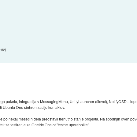
1:52
)
škega paketa, integracija v MessagingMenu, UnityLauncher (števci), NotifyOSD... le
di Ubuntu One sinhronizacijo kontaktov.
je je po nekaj mesecih dela predstavil trenutno stanje projekta. Na spodnjih dveh p
tek za testiranje za Oneiric Ocelot "testne uporabnike".