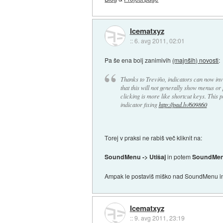
Icematxyz
::
6. avg 2011, 02:01
Pa še ena bolj zanimivih
(majnših) novosti
:
Thanks to Treviño, indicators can now inv
that this will not generally show menus or 
clicking is more like shortcut keys. This
indicator fixing
http://pad.lv/609860
Torej v praksi ne rabiš več kliknit na:
SoundMenu -> Utišaj
in potem
SoundMenu 
Ampak le postaviš miško nad SoundMenu in 
Icematxyz
::
9. avg 2011, 23:19