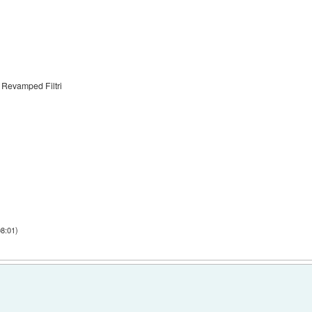
Revamped Filtri
08:01
)