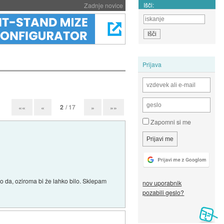
Išči:
Zadnje novice
Prijava
2
/ 17
««
«
»
»»
Zapomni si me
no da, oziroma bi že lahko bilo. Sklepam
nov uporabnik
pozabili geslo?