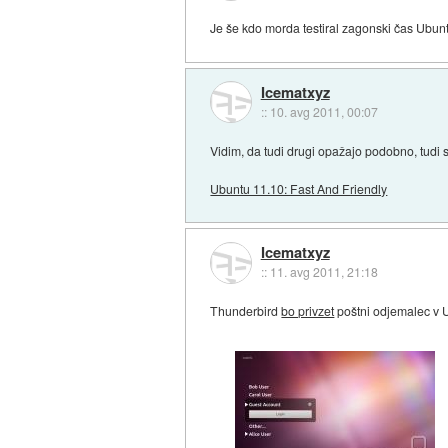
Je še kdo morda testiral zagonski čas Ubu
Icematxyz
::
10. avg 2011, 00:07
Vidim, da tudi drugi opažajo podobno, tudi 
Ubuntu 11.10: Fast And Friendly
Icematxyz
::
11. avg 2011, 21:18
Thunderbird
bo privzet
poštni odjemalec v 