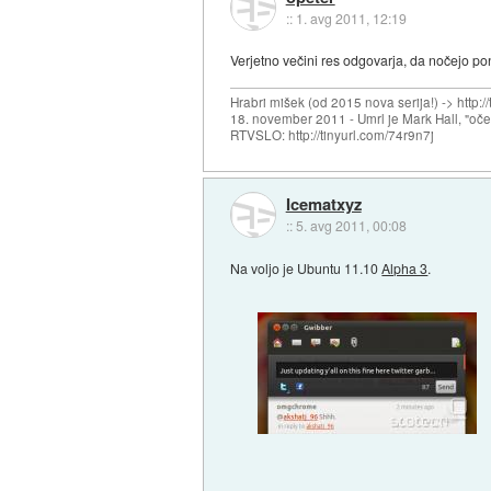
::
1. avg 2011, 12:19
Verjetno večini res odgovarja, da nočejo ponu
Hrabri mišek (od 2015 nova serija!) -> http:/
18. november 2011 - Umrl je Mark Hall, "oč
RTVSLO: http://tinyurl.com/74r9n7j
Icematxyz
::
5. avg 2011, 00:08
Na voljo je Ubuntu 11.10
Alpha 3
.