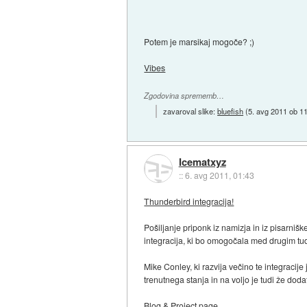
Potem je marsikaj mogoče? ;)
Vibes
Zgodovina sprememb…
zavaroval slike:
bluefish
(
5. avg 2011 ob 1
Icematxyz
::
6. avg 2011, 01:43
Thunderbird integracija!
Pošiljanje priponk iz namizja in iz pisarni
integracija, ki bo omogočala med drugim tu
Mike Conley, ki razvija večino te integraci
trenutnega stanja in na voljo je tudi že doda
Blog
&
Project page