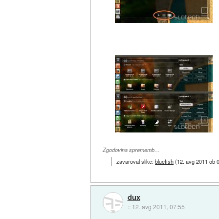
Zgodovina sprememb…
zavaroval slike:
bluefish
(
12. avg 2011 ob 
dux
::
12. avg 2011, 07:55