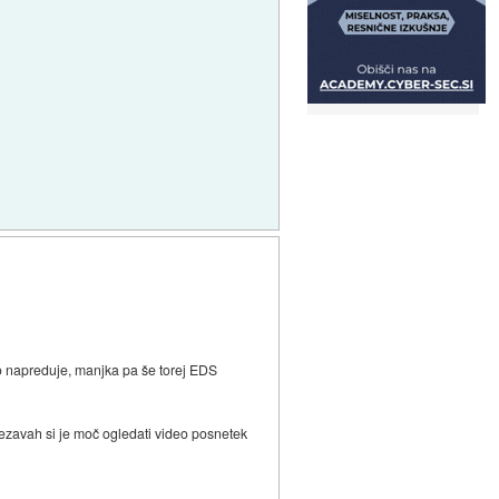
po napreduje, manjka pa še torej EDS
ovezavah si je moč ogledati video posnetek