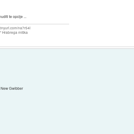
diti te opcije ...
/tinyurl.com/na7r54l
e" Hrabrega miška
New Gwibber