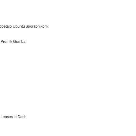
e obetajo Ubuntu uporabnikom:
Premik Gumba
Lenses to Dash