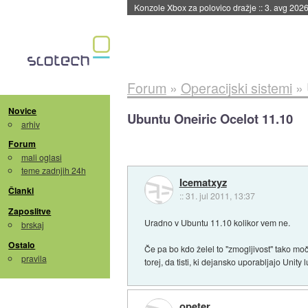
Konzole Xbox za polovico dražje
::
3. avg 2026
Forum
»
Operacijski sistemi
»
Novice
Ubuntu Oneiric Ocelot 11.10
arhiv
Forum
mali oglasi
teme zadnjih 24h
Icematxyz
Članki
::
31. jul 2011, 13:37
Zaposlitve
Uradno v Ubuntu 11.10 kolikor vem ne.
brskaj
Ostalo
Če pa bo kdo želel to "zmogljivost" tako moč
pravila
torej, da tisti, ki dejansko uporabljajo Unit
opeter