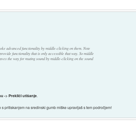
oke advanced functionality by middle-clicking on them. Note
provide functionality that is only accessible that way. So middle
 paves the way for muting sound by middle-clicking on the sound
-> Prekliči utišanje
.
s pritiskanjem na sredinski gumb miške upravljaš s tem področjem!