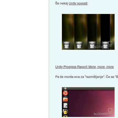
Še nekaj
Unity novosti
:
Unity Progress Report: More, more, more
Pa še morda ena za "razmišljanje". Če se "B