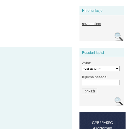
Hitre funkcije
seznam tem
Posebni izpisi
Avtor:
Ključna beseda: