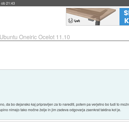
 ob 21:43
Ubuntu Oneiric Ocelot 11.10
no, da bo dejansko kaj pripravljen za to narediti, potem pa verjetno bo tudi to mož
y lupino nimajo tako močne želje in jim zadeva odgovarja zaenkrat takšna kot je.