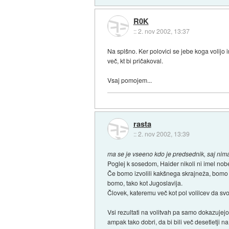
R0K
::
2. nov 2002, 13:37
Na splšno. Ker polovici se jebe koga volijo i
več, kt bi pričakoval.
Vsaj pomojem...
rasta
::
2. nov 2002, 13:39
ma se je vseeno kdo je predsednik, saj ni
Poglej k sosedom, Haider nikoli ni imel nob
Če bomo izvolili kakšnega skrajneža, bomo 
bomo, tako kot Jugoslavija.
Človek, kateremu več kot pol volilcev da svo
Vsi rezultati na volitvah pa samo dokazujejo
ampak tako dobri, da bi bili več desetletji 