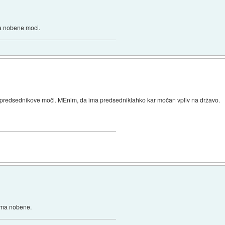
ma nobene moci.
 predsednikove moči. MEnim, da ima predsedniklahko kar močan vpliv na državo.
nima nobene.