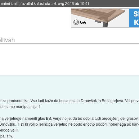
eto za večkratno uporabo
::
4. avg 2026 ob 19:41
litvah
h za predsednika. Vse tudi kaže da bosta ostala Drnovšek in Brezigarjeva. Vsi po vrst
je to samo manipulacija ?
najverjetneje namenili glas BB. Verjetno je, da bo dobila tudi precejšenj del glasov
o Drnovšku. Tisti ki volijo jelinčiča verjetno ne bodo enotno podprli nobenega od kan
ebodo volili.
upaj 1%.