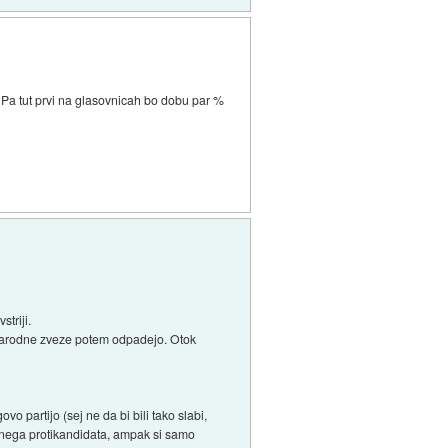
). Pa tut prvi na glasovnicah bo dobu par %
triji.
dnarodne zveze potem odpadejo. Otok
o partijo (sej ne da bi bili tako slabi,
močnega protikandidata, ampak si samo