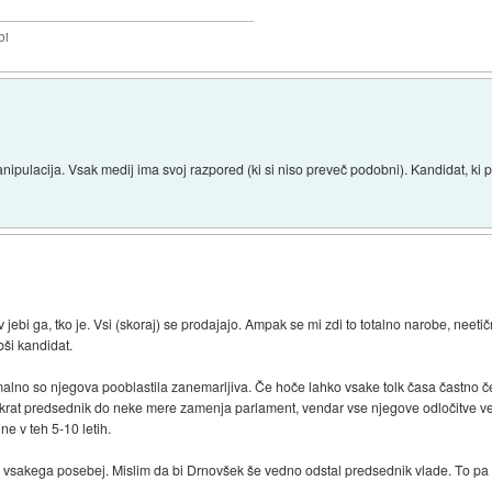
bi
ulacija. Vsak medij ima svoj razpored (ki si niso preveč podobni). Kandidat, ki po
ebi ga, tko je. Vsi (skoraj) se prodajajo. Ampak se mi zdi to totalno narobe, neetič
bši kandidat.
malno so njegova pooblastila zanemarljiva. Če hoče lahko vsake tolk časa častno č
Takrat predsednik do neke mere zamenja parlament, vendar vse njegove odločitve ve
ne v teh 5-10 letih.
d vsakega posebej. Mislim da bi Drnovšek še vedno odstal predsednik vlade. To pa