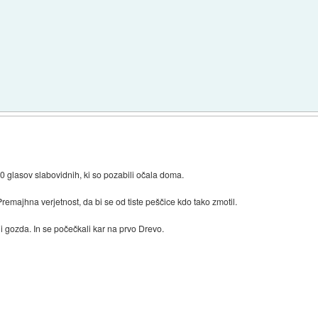
glasov slabovidnih, ki so pozabili očala doma.
majhna verjetnost, da bi se od tiste peščice kdo tako zmotil.
 gozda. In se počečkali kar na prvo Drevo.