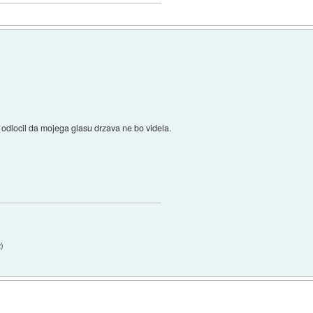
n odlocil da mojega glasu drzava ne bo videla.
2
)