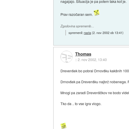
nagajajo. Situacija je pa potem taka kot je.
Prav razočaran sem.
Zgodovina sprememb…
spremenil:
rasta
(
2. nov 2002 ob 13:41
)
Thomas
::
2. nov 2002, 13:40
Drevenšek bo pobral Drnovšku kakšnih 1000 
Drnovšek pa Drevenšku najbrž nobenega. Pre
Mnogi pa zaradi Drevenščkov ne bodo videli
Tko da .. to vse igra vlogo.