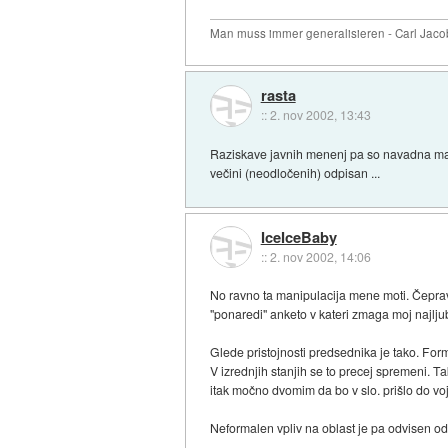
Man muss immer generalisieren - Carl Jaco
rasta
::
2. nov 2002, 13:43
Raziskave javnih menenj pa so navadna manip
večini (neodločenih) odpisan ...
IceIceBaby
::
2. nov 2002, 14:06
No ravno ta manipulacija mene moti. Čeprav j
"ponaredi" anketo v kateri zmaga moj najlju
Glede pristojnosti predsednika je tako. For
V izrednjih stanjih se to precej spremeni. 
itak močno dvomim da bo v slo. prišlo do voj
Neformalen vpliv na oblast je pa odvisen o