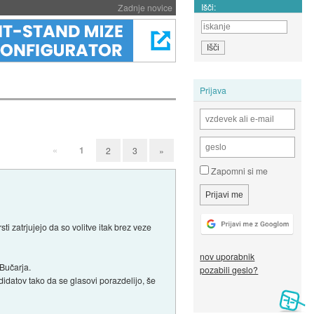
Išči:
Zadnje novice
Prijava
«
1
2
3
»
Zapomni si me
i zatrjujejo da so volitve itak brez veze
nov uporabnik
 Bučarja.
pozabili geslo?
didatov tako da se glasovi porazdelijo, še