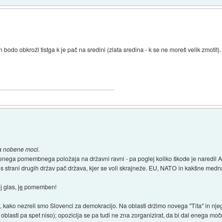
n bodo obkrožl tistga k je pač na sredini (zlata sredina - k se ne moreš velik zmotit
ma nobene moci.
enega pomembnega položaja na državni ravni - pa poglej koliko škode je naredil Avs
s strani drugih držav pač država, kjer se voli skrajneže. EU, NATO in kakšne me
j glas,
je
pomemben!
, kako nezreli smo Slovenci za demokracijo. Na oblasti držimo novega "Tita" in njegov
na oblasti pa spet niso); opozicija se pa tudi ne zna zorganizirat, da bi dal enega 