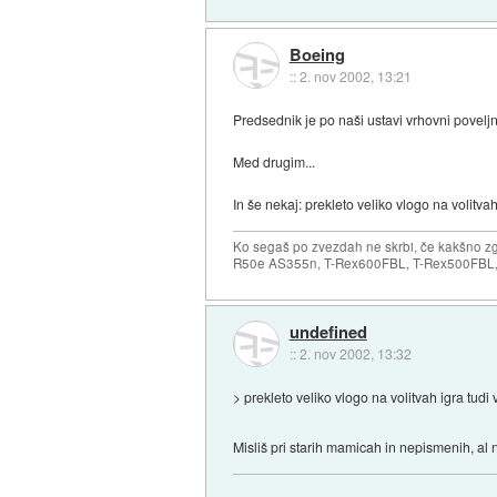
Boeing
::
2. nov 2002, 13:21
Predsednik je po naši ustavi vrhovni povelj
Med drugim...
In še nekaj: prekleto veliko vlogo na volitvah
Ko segaš po zvezdah ne skrbi, če kakšno zgr
R50e AS355n, T-Rex600FBL, T-Rex500FBL, 
undefined
::
2. nov 2002, 13:32
> prekleto veliko vlogo na volitvah igra tudi 
Misliš pri starih mamicah in nepismenih, al