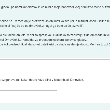
ej gledali po borzi kandidatov in če bi bile moje napovedi vsaj pribljižno točne bi
ekdo na TV reče da je brez veze sploh imeti volitve ker je rezultat jasen. Očitno rezu
 si misli "sej če bo pa drnovšek zmagal ga bom pa še jaz volil".
 ble takele ankete. V eni so spraševali ljudi kako so zadivoljni z delom vlade in vel
 imel Drnovšek kot kandidat za predsednika skoraj polovico glasov.
kot predsednik ali da so vsi ostali krivi da vlada ne deluje dobro. Meni se to zdi
rezigarjeva (ali kakor dobro kaže slika v Mladini), ali Drnovšek.