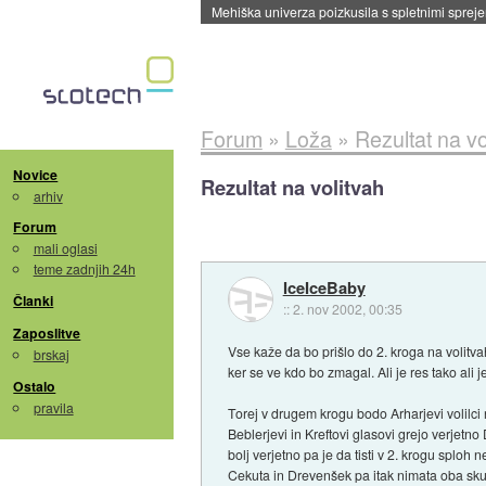
Evropska vesoljska agencija razvija svojo rak
Forum
»
Loža
»
Rezultat na vo
Novice
Rezultat na volitvah
arhiv
Forum
mali oglasi
teme zadnjih 24h
IceIceBaby
Članki
::
2. nov 2002, 00:35
Zaposlitve
Vse kaže da bo prišlo do 2. kroga na volitva
brskaj
ker se ve kdo bo zmagal. Ali je res tako ali 
Ostalo
pravila
Torej v drugem krogu bodo Arharjevi volilci 
Beblerjevi in Kreftovi glasovi grejo verjetn
bolj verjetno pa je da tisti v 2. krogu sploh n
Cekuta in Drevenšek pa itak nimata oba sk