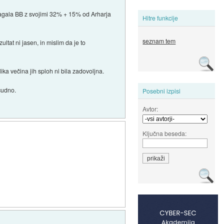
 zmagala BB z svojimi 32% + 15% od Arharja
Hitre funkcije
seznam tem
ltat ni jasen, in mislim da je to
ika večina jih sploh ni bila zadovoljna.
 čudno.
Posebni izpisi
Avtor:
Ključna beseda: