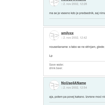
::
2. nov 2002, 12:28
ma se je vseeno kdo je predsednik, saj ni
smilyxx
::
2. nov 2002, 12:42
nouse4aname: s tabo se ne strinjam, glede
Lp
Save water.
drink beer.
NoUse4AName
::
2. nov 2002, 12:54
aja, potem pa povej kaksno. Izvrsne moci 