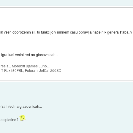
nik vseh oboroženih sil, to funkcijo v mirnem času opravlja načelnik generalštaba, 
 igra tudi vrstni red na glasovnicah...
ešiš... Morebiti ujameš Luno...
T-Rex450FBL, Futura + JetCat 200SX
vrstni red na glasovnicah...
 na splošno?