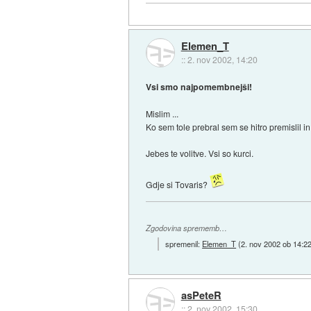
Elemen_T
::
2. nov 2002, 14:20
Vsi smo najpomembnejši!
Mislim ...
Ko sem tole prebral sem se hitro premislil i
Jebes te volitve. Vsi so kurci.
Gdje si Tovaris?
Zgodovina sprememb…
spremenil:
Elemen_T
(
2. nov 2002 ob 14:2
asPeteR
::
2. nov 2002, 15:30