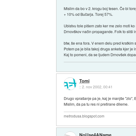
Mislim da bo v 2. krogu boj tesen. Če bi tor
+ 10% od Bučarja. Torej 57%.
Ubistvu tole pišem zato ker me zelo moti ko n
Drnovškov način propagande. Folk to sliši in
btw, še ena fora. V enem delu pred kratkim so
Potem pa je bila takoj druga anketa kjer je
Kaj to pomeni, da se ljudem Drnovšek dopade 
Tomi
::
2. nov 2002, 00:41
Drugo vprašanje pa je, kaj je manjše "zlo", B
Mislim, da pa tu res ni pretirane dileme.
metrodusa.blogspot.com
NoUse4AName