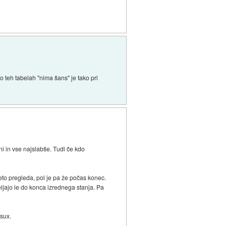
 teh tabelah "nima šans" je tako pri
ni in vse najslabše. Tudi če kdo
eto pregleda, pol je pa že počas konec.
ljajo le do konca izrednega stanja. Pa
 sux.