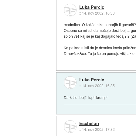
Luka Percic
::
14. nov 2002, 16:33
madmitch- O kakšnih komunarjih ti govoriš? 
Osebno se mi zdi da mečejo dosti bolj argume
sploh veš kaj se je kaj dogajalo tedaj?!? (Z
Ko pa kdo misli da je desnica imela priložn
Drnovšek&co. Tu je še en pomoje višji akter- 
Luka Percic
::
14. nov 2002, 16:35
Darksite- bejži lupit krompir.
Eschelon
::
14. nov 2002, 17:32