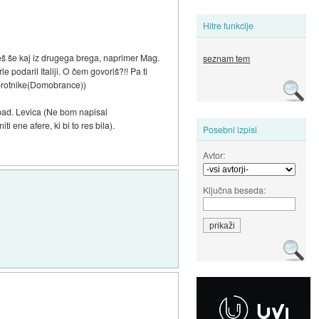
Hitre funkcije
eš še kaj iz drugega brega, naprimer Mag.
seznam tem
 podaril Italiji. O čem govoriš?!! Pa ti
asprotnike(Domobrance))
opad. Levica (Ne bom napisal
 ene afere, ki bi to res bila).
Posebni izpisi
Avtor:
Ključna beseda: