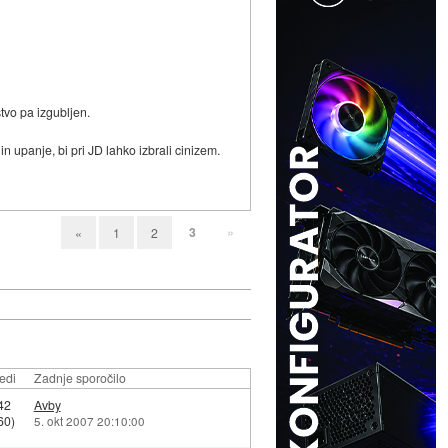
tvo pa izgubljen.
n upanje, bi pri JD lahko izbrali cinizem.
3
»
«
1
2
edi
Zadnje sporočilo
42
Avby
60)
5. okt 2007 20:10:00