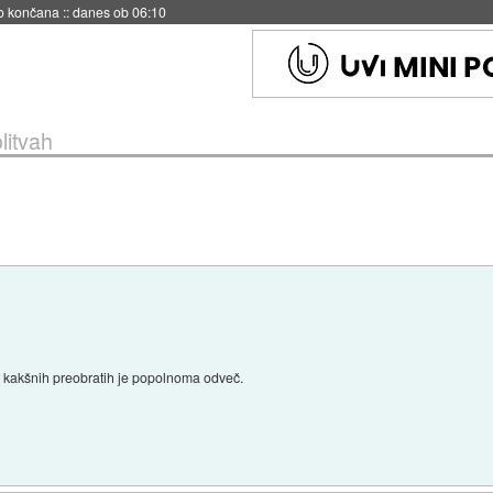
no končana
::
danes ob 06:10
litvah
m kakšnih preobratih je popolnoma odveč.