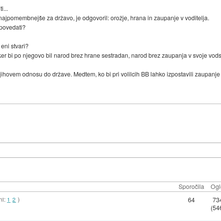
i...
so najpomembnejše za državo, je odgovoril: orožje, hrana in zaupanje v voditelja.
dpovedati?
 eni stvari?
 ker bi po njegovo bil narod brez hrane sestradan, narod brez zaupanja v svoje vods
njihovem odnosu do države. Medtem, ko bi pri volilcih BB lahko izpostavili zaupanje i
Sporočila
Ogl
ni:
1
2
)
64
73
(54