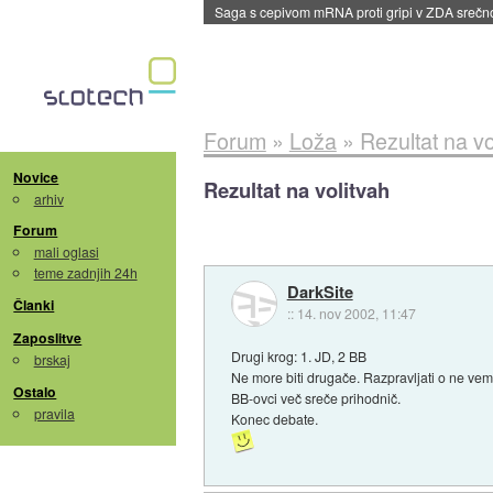
Saga s cepivom mRNA proti gripi v ZDA sreč
Forum
»
Loža
»
Rezultat na vo
Novice
Rezultat na volitvah
arhiv
Forum
mali oglasi
teme zadnjih 24h
DarkSite
Članki
::
14. nov 2002, 11:47
Zaposlitve
Drugi krog: 1. JD, 2 BB
brskaj
Ne more biti drugače. Razpravljati o ne ve
Ostalo
BB-ovci več sreče prihodnič.
pravila
Konec debate.