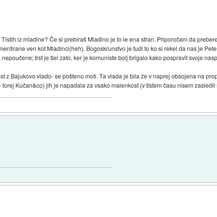
Tistih iz mladine? Če si prebiraš Mladino je to le ena stran. Priporočam da preber
ntirane ven kot Mladinci(heh). Bogoskrunstvo je tudi to ko si rekel da nas je Peterle
a nepoučene; trst je šel zato, ker je komuniste bolj brigalo kako pospravit svoje n
ost z Bajukovo vlado- se pošteno moti. Ta vlada je bila že v naprej obsojena na pr
torej Kučan&co) jih je napadala za vsako malenkost (v tistem času nisem zasledil niti