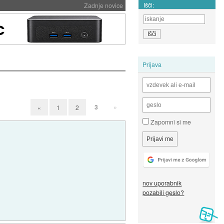
Išči:
Zadnje novice
Prijava
3
»
«
1
2
Zapomni si me
nov uporabnik
pozabili geslo?