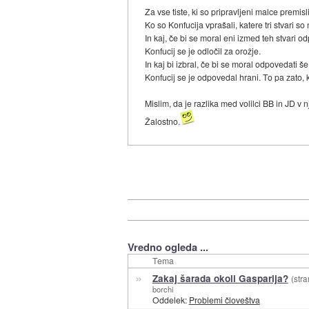
Za vse tiste, ki so pripravljeni malce premislit
Ko so Konfucija vprašali, katere tri stvari 
In kaj, če bi se moral eni izmed teh stvari o
Konfucij se je odločil za orožje.
In kaj bi izbral, če bi se moral odpovedati še
Konfucij se je odpovedal hrani. To pa zato,
Mislim, da je razlika med volilci BB in JD v 
Žalostno.
Vredno ogleda ...
Tema
»
Zakaj šarada okoli Gasparija?
(stra
borchi
Oddelek:
Problemi človeštva