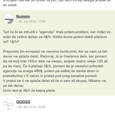
so ostali.
Nummy
::
20. feb 2014, 17:58
Tud če bi se združili v "agencijo" imaš potem problem, ker indijci oz.
azijci še vedno delajo za 3$/h. Koliko bomo potem dobili plačano
mi? 1$/h?
Preprosto jim evropejci ne moremo konkurirat, ker se nam za tak
denar ne splača delat. Računaj, to je freelance delo, kar pomeni
da ne boš imel 160ur dela na mesec, ampak realno nekje 120 ali
pa še manj. Če ti plačajo 3$/h, pomeni da je mesečni prihodek
agencije na enega 480$, potem pa odštej še davke stran in
prekalkuliraj v € valuto in prideš pod prag socialne pomoči.
V praksi se ti ne splača delat ali če si sam ali skupaj. Nikakor ne,
za tak denar.
Unim tam je 3$/h že bajna plača.
GGGGG
::
20. feb 2014, 18:05