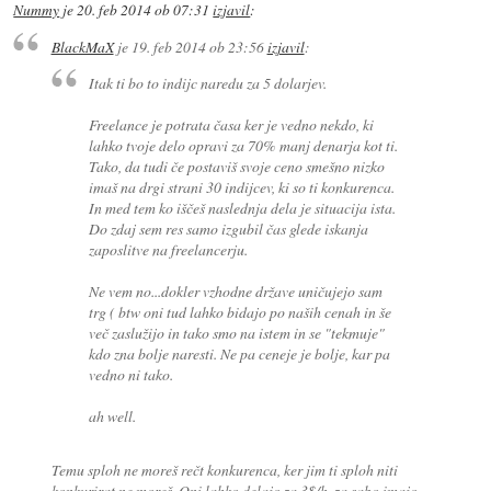
Nummy
je
20. feb 2014 ob 07:31
izjavil
:
BlackMaX
je
19. feb 2014 ob 23:56
izjavil
:
Itak ti bo to indijc naredu za 5 dolarjev.
Freelance je potrata časa ker je vedno nekdo, ki
lahko tvoje delo opravi za 70% manj denarja kot ti.
Tako, da tudi če postaviš svoje ceno smešno nizko
imaš na drgi strani 30 indijcev, ki so ti konkurenca.
In med tem ko iščeš naslednja dela je situacija ista.
Do zdaj sem res samo izgubil čas glede iskanja
zaposlitve na freelancerju.
Ne vem no...dokler vzhodne države uničujejo sam
trg ( btw oni tud lahko bidajo po naših cenah in še
več zaslužijo in tako smo na istem in se "tekmuje"
kdo zna bolje naresti. Ne pa ceneje je bolje, kar pa
vedno ni tako.
ah well.
Temu sploh ne moreš rečt konkurenca, ker jim ti sploh niti
konkurirat ne moreš. Oni lahko delajo za 3$/h, za sabo imajo