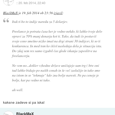
::
20. feb 2014, 22:40
BlackMaX
je
19. feb 2014 ob 23:56
izjavil
:
Itak ti bo to indijc naredu za 5 dolarjev.
Freelance je potrata časa ker je vedno nekdo, ki lahko tvoje delo
opravi za 70% manj denarja kot ti. Tako, da tudi če postaviš
svoje ceno smešno nizko imaš na drgi strani 30 indijcev, ki so ti
konkurenca. In med tem ko iščeš naslednja dela je situacija ista.
Do zdaj sem res samo izgubil čas glede iskanja zaposlitve na
freelancerju.
Ne vem no...dokler vzhodne države uničujejo sam trg ( btw oni
tud lahko bidajo po naših cenah in še več zaslužijo in tako smo
na istem in se "tekmuje" kdo zna bolje naresti. Ne pa ceneje je
bolje, kar pa vedno ni tako.
ah well.
kaksne zadeve si pa iskal
BlackMaX