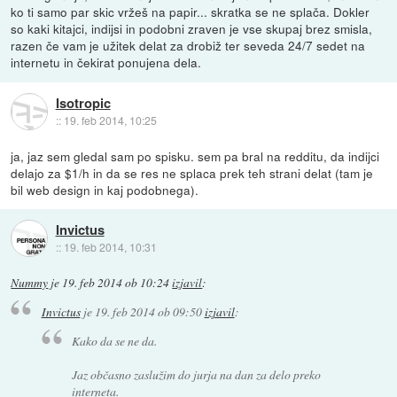
ko ti samo par skic vržeš na papir... skratka se ne splača. Dokler
so kaki kitajci, indijsi in podobni zraven je vse skupaj brez smisla,
razen če vam je užitek delat za drobiž ter seveda 24/7 sedet na
internetu in čekirat ponujena dela.
Isotropic
::
19. feb 2014, 10:25
ja, jaz sem gledal sam po spisku. sem pa bral na redditu, da indijci
delajo za $1/h in da se res ne splaca prek teh strani delat (tam je
bil web design in kaj podobnega).
Invictus
::
19. feb 2014, 10:31
Nummy
je
19. feb 2014 ob 10:24
izjavil
:
Invictus
je
19. feb 2014 ob 09:50
izjavil
:
Kako da se ne da.
Jaz občasno zaslužim do jurja na dan za delo preko
interneta.