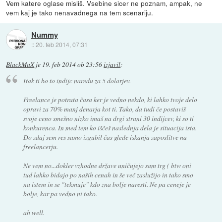
Vem katere oglase misliš. Vsebine sicer ne poznam, ampak, ne
vem kaj je tako nenavadnega na tem scenariju.
Nummy
::
20. feb 2014, 07:31
BlackMaX
je
19. feb 2014 ob 23:56
izjavil
:
Itak ti bo to indijc naredu za 5 dolarjev.
Freelance je potrata časa ker je vedno nekdo, ki lahko tvoje delo
opravi za 70% manj denarja kot ti. Tako, da tudi če postaviš
svoje ceno smešno nizko imaš na drgi strani 30 indijcev, ki so ti
konkurenca. In med tem ko iščeš naslednja dela je situacija ista.
Do zdaj sem res samo izgubil čas glede iskanja zaposlitve na
freelancerju.
Ne vem no...dokler vzhodne države uničujejo sam trg ( btw oni
tud lahko bidajo po naših cenah in še več zaslužijo in tako smo
na istem in se "tekmuje" kdo zna bolje naresti. Ne pa ceneje je
bolje, kar pa vedno ni tako.
ah well.