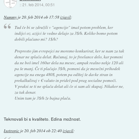
::
21. feb 2014, 00:51
Nummy
je
20. feb 2014 ob 17:58
izjavil
:
Tud če bi se združili v "agencijo" imaš potem problem, ker
indijci oz. azijci še vedno delajo za 3$/h. Koliko bomo potem
dobili plačano mi? 1$/h?
Preprosto jim evropejci ne moremo konkurirat, ker se nam za tak
denar ne splača delat. Računaj, to je freelance delo, kar pomeni
da ne boš imel 160ur dela na mesec, ampak realno nekje 120 ali
pa še manj. Če ti plačajo 3$/h, pomeni da je mesečni prihodek
agencije na enega 480$, potem pa odštej še davke stran in
prekalkuliraj v € valuto in prideš pod prag socialne pomoči.
V praksi se ti ne splača delat ali če si sam ali skupaj. Nikakor ne,
za tak denar.
Unim tam je 3$/h že bajna plača.
Tekmovali bi s kvaliteto. Edina možnost.
Isotropic
je
20. feb 2014 ob 22:40
izjavil
: