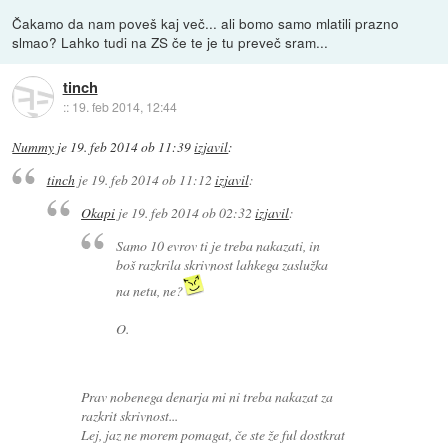
Čakamo da nam poveš kaj več... ali bomo samo mlatili prazno
slmao? Lahko tudi na ZS če te je tu preveč sram...
tinch
::
19. feb 2014, 12:44
Nummy
je
19. feb 2014 ob 11:39
izjavil
:
tinch
je
19. feb 2014 ob 11:12
izjavil
:
Okapi
je
19. feb 2014 ob 02:32
izjavil
:
Samo 10 evrov ti je treba nakazati, in
boš razkrila skrivnost lahkega zaslužka
na netu, ne?
O.
Prav nobenega denarja mi ni treba nakazat za
razkrit skrivnost...
Lej, jaz ne morem pomagat, če ste že ful dostkrat