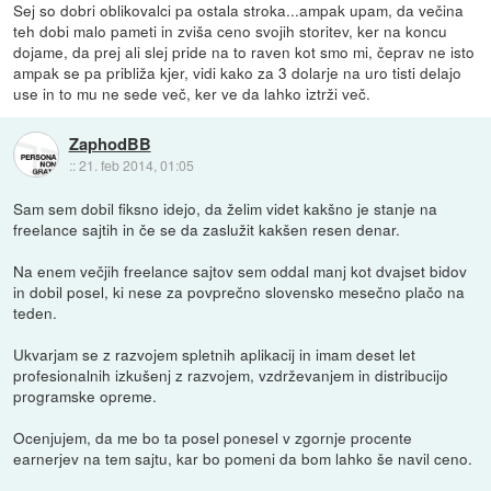
Sej so dobri oblikovalci pa ostala stroka...ampak upam, da večina
teh dobi malo pameti in zviša ceno svojih storitev, ker na koncu
dojame, da prej ali slej pride na to raven kot smo mi, čeprav ne isto
ampak se pa približa kjer, vidi kako za 3 dolarje na uro tisti delajo
use in to mu ne sede več, ker ve da lahko iztrži več.
ZaphodBB
::
21. feb 2014, 01:05
Sam sem dobil fiksno idejo, da želim videt kakšno je stanje na
freelance sajtih in če se da zaslužit kakšen resen denar.
Na enem večjih freelance sajtov sem oddal manj kot dvajset bidov
in dobil posel, ki nese za povprečno slovensko mesečno plačo na
teden.
Ukvarjam se z razvojem spletnih aplikacij in imam deset let
profesionalnih izkušenj z razvojem, vzdrževanjem in distribucijo
programske opreme.
Ocenjujem, da me bo ta posel ponesel v zgornje procente
earnerjev na tem sajtu, kar bo pomeni da bom lahko še navil ceno.