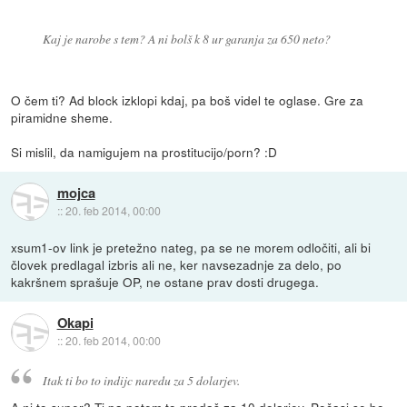
Kaj je narobe s tem? A ni bolš k 8 ur garanja za 650 neto?
O čem ti? Ad block izklopi kdaj, pa boš videl te oglase. Gre za
piramidne sheme.
Si mislil, da namigujem na prostitucijo/porn? :D
mojca
::
20. feb 2014, 00:00
xsum1-ov link je pretežno nateg, pa se ne morem odločiti, ali bi
človek predlagal izbris ali ne, ker navsezadnje za delo, po
kakršnem sprašuje OP, ne ostane prav dosti drugega.
Okapi
::
20. feb 2014, 00:00
Itak ti bo to indijc naredu za 5 dolarjev.
A ni to super? Ti pa potem to prodaš za 10 dolarjev. Počasi se bo