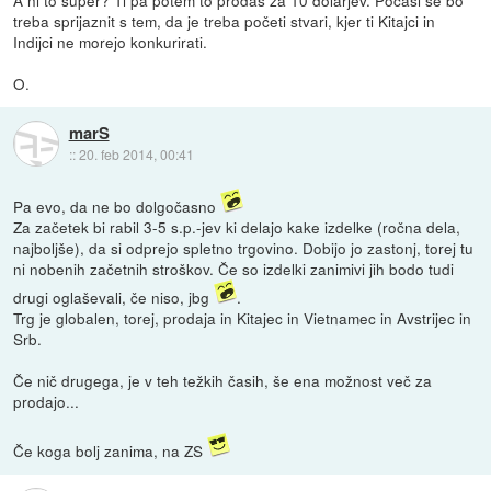
treba sprijaznit s tem, da je treba početi stvari, kjer ti Kitajci in
Indijci ne morejo konkurirati.
O.
marS
::
20. feb 2014, 00:41
Pa evo, da ne bo dolgočasno
Za začetek bi rabil 3-5 s.p.-jev ki delajo kake izdelke (ročna dela,
najboljše), da si odprejo spletno trgovino. Dobijo jo zastonj, torej tu
ni nobenih začetnih stroškov. Če so izdelki zanimivi jih bodo tudi
drugi oglaševali, če niso, jbg
.
Trg je globalen, torej, prodaja in Kitajec in Vietnamec in Avstrijec in
Srb.
Če nič drugega, je v teh težkih časih, še ena možnost več za
prodajo...
Če koga bolj zanima, na ZS