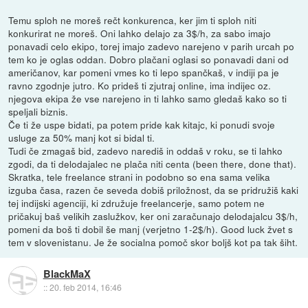
Temu sploh ne moreš rečt konkurenca, ker jim ti sploh niti
konkurirat ne moreš. Oni lahko delajo za 3$/h, za sabo imajo
ponavadi celo ekipo, torej imajo zadevo narejeno v parih urcah po
tem ko je oglas oddan. Dobro plačani oglasi so ponavadi dani od
američanov, kar pomeni vmes ko ti lepo spančkaš, v indiji pa je
ravno zgodnje jutro. Ko prideš ti zjutraj online, ima indijec oz.
njegova ekipa že vse narejeno in ti lahko samo gledaš kako so ti
speljali biznis.
Če ti že uspe bidati, pa potem pride kak kitajc, ki ponudi svoje
usluge za 50% manj kot si bidal ti.
Tudi če zmagaš bid, zadevo narediš in oddaš v roku, se ti lahko
zgodi, da ti delodajalec ne plača niti centa (been there, done that).
Skratka, tele freelance strani in podobno so ena sama velika
izguba časa, razen če seveda dobiš priložnost, da se pridružiš kaki
tej indijski agenciji, ki združuje freelancerje, samo potem ne
pričakuj baš velikih zaslužkov, ker oni zaračunajo delodajalcu 3$/h,
pomeni da boš ti dobil še manj (verjetno 1-2$/h). Good luck žvet s
tem v slovenistanu. Je že socialna pomoč skor boljš kot pa tak šiht.
BlackMaX
::
20. feb 2014, 16:46