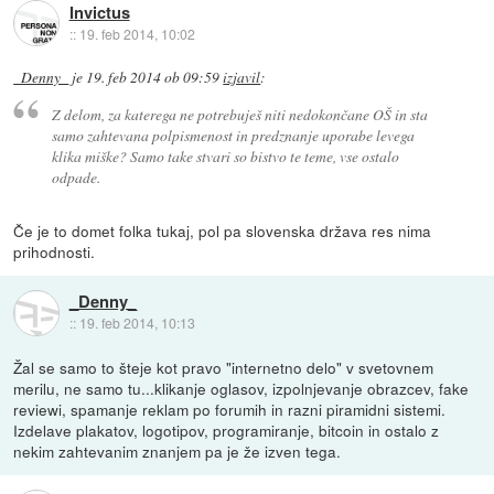
Invictus
::
19. feb 2014, 10:02
_Denny_
je
19. feb 2014 ob 09:59
izjavil
:
Z delom, za katerega ne potrebuješ niti nedokončane OŠ in sta
samo zahtevana polpismenost in predznanje uporabe levega
klika miške? Samo take stvari so bistvo te teme, vse ostalo
odpade.
Če je to domet folka tukaj, pol pa slovenska država res nima
prihodnosti.
_Denny_
::
19. feb 2014, 10:13
Žal se samo to šteje kot pravo "internetno delo" v svetovnem
merilu, ne samo tu...klikanje oglasov, izpolnjevanje obrazcev, fake
reviewi, spamanje reklam po forumih in razni piramidni sistemi.
Izdelave plakatov, logotipov, programiranje, bitcoin in ostalo z
nekim zahtevanim znanjem pa je že izven tega.