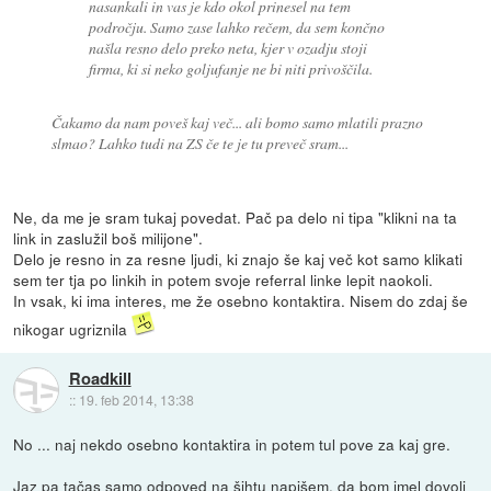
nasankali in vas je kdo okol prinesel na tem
področju. Samo zase lahko rečem, da sem končno
našla resno delo preko neta, kjer v ozadju stoji
firma, ki si neko goljufanje ne bi niti privoščila.
Čakamo da nam poveš kaj več... ali bomo samo mlatili prazno
slmao? Lahko tudi na ZS če te je tu preveč sram...
Ne, da me je sram tukaj povedat. Pač pa delo ni tipa "klikni na ta
link in zaslužil boš milijone".
Delo je resno in za resne ljudi, ki znajo še kaj več kot samo klikati
sem ter tja po linkih in potem svoje referral linke lepit naokoli.
In vsak, ki ima interes, me že osebno kontaktira. Nisem do zdaj še
nikogar ugriznila
Roadkill
::
19. feb 2014, 13:38
No ... naj nekdo osebno kontaktira in potem tul pove za kaj gre.
Jaz pa tačas samo odpoved na šihtu napišem, da bom imel dovolj