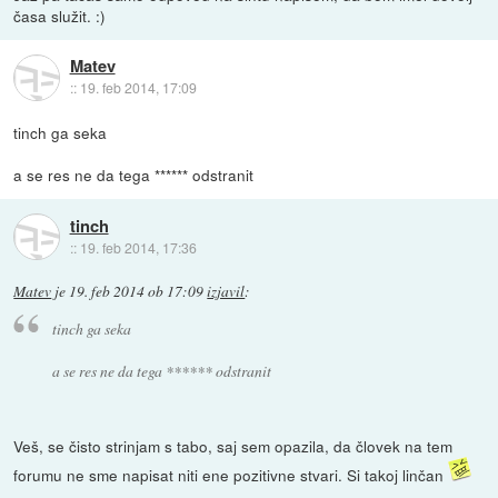
časa služit. :)
Matev
::
19. feb 2014, 17:09
tinch ga seka
a se res ne da tega ****** odstranit
tinch
::
19. feb 2014, 17:36
Matev
je
19. feb 2014 ob 17:09
izjavil
:
tinch ga seka
a se res ne da tega ****** odstranit
Veš, se čisto strinjam s tabo, saj sem opazila, da človek na tem
forumu ne sme napisat niti ene pozitivne stvari. Si takoj linčan