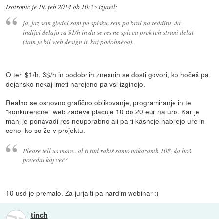
Isotropic
je
19. feb 2014 ob 10:25
izjavil
:
ja, jaz sem gledal sam po spisku. sem pa bral na redditu, da
indijci delajo za $1/h in da se res ne splaca prek teh strani delat
(tam je bil web design in kaj podobnega).
O teh $1/h, 3$/h in podobnih znesnih se dosti govori, ko hočeš pa
dejansko nekaj imeti narejeno pa vsi izginejo.
Realno se osnovno grafično oblikovanje, programiranje in te
"konkurenčne" web zadeve plačuje 10 do 20 eur na uro. Kar je
manj je ponavadi res neuporabno ali pa ti kasneje nabijejo ure in
ceno, ko so že v projektu.
Please tell us more.. al ti tud rabiš samo nakazanih 10$, da boš
povedal kaj več?
10 usd je premalo. Za jurja ti pa nardim webinar :)
tinch