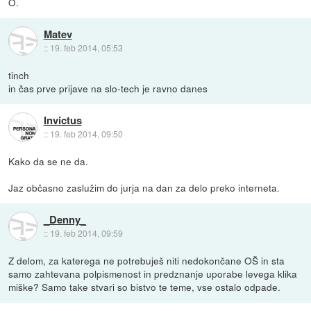
O.
Matev
::
19. feb 2014, 05:53
tinch
in čas prve prijave na slo-tech je ravno danes
Invictus
::
19. feb 2014, 09:50
Kako da se ne da.
Jaz občasno zaslužim do jurja na dan za delo preko interneta.
_Denny_
::
19. feb 2014, 09:59
Z delom, za katerega ne potrebuješ niti nedokončane OŠ in sta
samo zahtevana polpismenost in predznanje uporabe levega klika
miške? Samo take stvari so bistvo te teme, vse ostalo odpade.