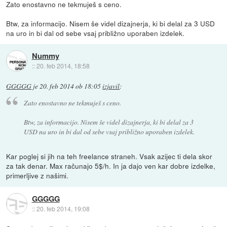
Zato enostavno ne tekmuješ s ceno.
Btw, za informacijo. Nisem še videl dizajnerja, ki bi delal za 3 USD
na uro in bi dal od sebe vsaj približno uporaben izdelek.
Nummy
::
20. feb 2014, 18:58
GGGGG
je
20. feb 2014 ob 18:05
izjavil
:
Zato enostavno ne tekmuješ s ceno.
Btw, za informacijo. Nisem še videl dizajnerja, ki bi delal za 3
USD na uro in bi dal od sebe vsaj približno uporaben izdelek.
Kar poglej si jih na teh freelance straneh. Vsak azijec ti dela skor
za tak denar. Max računajo 5$/h. In ja dajo ven kar dobre izdelke,
primerljive z našimi.
GGGGG
::
20. feb 2014, 19:08