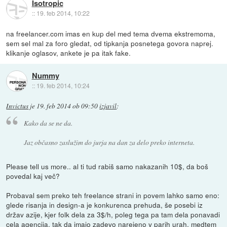
Isotropic
::
19. feb 2014, 10:22
na freelancer.com imas en kup del med tema dvema ekstremoma,
sem sel mal za foro gledat, od tipkanja posnetega govora naprej.
klikanje oglasov, ankete je pa itak fake.
Nummy
::
19. feb 2014, 10:24
Invictus
je
19. feb 2014 ob 09:50
izjavil
:
Kako da se ne da.
Jaz občasno zaslužim do jurja na dan za delo preko interneta.
Please tell us more.. al ti tud rabiš samo nakazanih 10$, da boš
povedal kaj več?
Probaval sem preko teh freelance strani in povem lahko samo eno:
glede risanja in design-a je konkurenca prehuda, še posebi iz
držav azije, kjer folk dela za 3$/h, poleg tega pa tam dela ponavadi
cela agencija, tak da imajo zadevo narejeno v parih urah, medtem