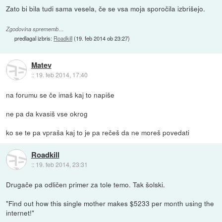
Zato bi bila tudi sama vesela, če se vsa moja sporočila izbrišejo.
Zgodovina sprememb…
predlagal izbris:
Roadkill
(
19. feb 2014 ob 23:27
)
Matev
::
19. feb 2014, 17:40
na forumu se če imaš kaj to napiše
ne pa da kvasiš vse okrog
ko se te pa vpraša kaj to je pa rečeš da ne moreš povedati
Roadkill
::
19. feb 2014, 23:31
Drugače pa odličen primer za tole temo. Tak šolski.
"Find out how this single mother makes $5233 per month using the
internet!"