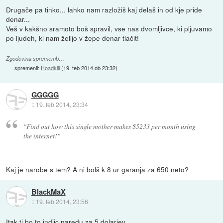
Drugače pa tinko... lahko nam razložiš kaj delaš in od kje pride
denar...
Veš v kakšno sramoto boš spravil, vse nas dvomljivce, ki pljuvamo
po ljudeh, ki nam želijo v žepe denar tlačit!
Zgodovina sprememb…
spremenil:
Roadkill
(
19. feb 2014 ob 23:32
)
GGGGG
::
19. feb 2014, 23:34
"Find out how this single mother makes $5233 per month using
the internet!"
Kaj je narobe s tem? A ni bolš k 8 ur garanja za 650 neto?
BlackMaX
::
19. feb 2014, 23:56
Itak ti bo to indijc naredu za 5 dolarjev.