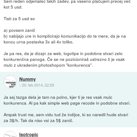
Sem reden odjemalec takih zadev, pa vseeno plačujem precej več
kot 5 usd.
Tisti za 5 usd so
a) povsem zanič
b) nabijajo ure in komplicirajo komunikacijo do te mere, da je na
koncu urna postavka 3x ali 4x toliko.
Je pa res, da je dizajn za web, logotipe in podobne stvari zelo
konkurenčna panoga. Če se ne pozicioniraš ustrezno ti je vsak
mulc z ukradenim photoshopom "konkurenca".
Nummy
::
20. feb 2014, 22:29
Ja sej tazga dela je tam na polno, kjer ti je res vsak mulc
konkurenca. Al pa kak simple web page recode in podobne stvari.
Ampak trust me, sem vidu tud že indijce, ki so naredil hude stvari
za 3$/h. Tak da niso vsi za 5$ zanič.
Isotropic