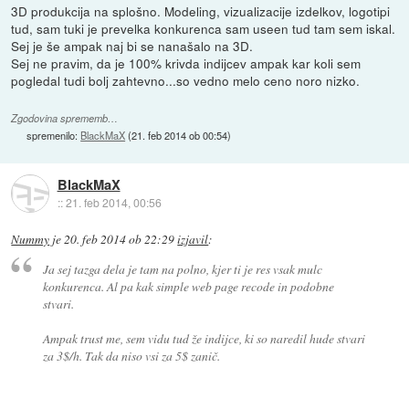
3D produkcija na splošno. Modeling, vizualizacije izdelkov, logotipi
tud, sam tuki je prevelka konkurenca sam useen tud tam sem iskal.
Sej je še ampak naj bi se nanašalo na 3D.
Sej ne pravim, da je 100% krivda indijcev ampak kar koli sem
pogledal tudi bolj zahtevno...so vedno melo ceno noro nizko.
Zgodovina sprememb…
spremenilo:
BlackMaX
(
21. feb 2014 ob 00:54
)
BlackMaX
::
21. feb 2014, 00:56
Nummy
je
20. feb 2014 ob 22:29
izjavil
:
Ja sej tazga dela je tam na polno, kjer ti je res vsak mulc
konkurenca. Al pa kak simple web page recode in podobne
stvari.
Ampak trust me, sem vidu tud že indijce, ki so naredil hude stvari
za 3$/h. Tak da niso vsi za 5$ zanič.