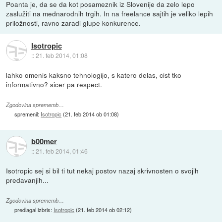
Poanta je, da se da kot posameznik iz Slovenije da zelo lepo
zaslužiti na mednarodnih trgih. In na freelance sajtih je veliko lepih
priložnosti, ravno zaradi glupe konkurence.
Isotropic
::
21. feb 2014, 01:08
lahko omenis kaksno tehnologijo, s katero delas, cist tko
informativno? sicer pa respect.
Zgodovina sprememb…
spremenil:
Isotropic
(
21. feb 2014 ob 01:08
)
b00mer
::
21. feb 2014, 01:46
Isotropic sej si bil ti tut nekaj postov nazaj skrivnosten o svojih
predavanjih...
Zgodovina sprememb…
predlagal izbris:
Isotropic
(
21. feb 2014 ob 02:12
)