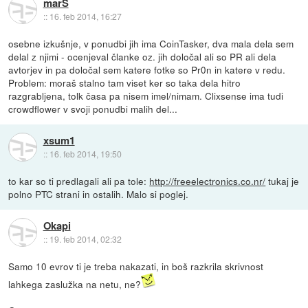
marS
::
16. feb 2014, 16:27
osebne izkušnje, v ponudbi jih ima CoinTasker, dva mala dela sem
delal z njimi - ocenjeval članke oz. jih določal ali so PR ali dela
avtorjev in pa določal sem katere fotke so Pr0n in katere v redu.
Problem: moraš stalno tam viset ker so taka dela hitro
razgrabljena, tolk časa pa nisem imel/nimam. Clixsense ima tudi
crowdflower v svoji ponudbi malih del...
xsum1
::
16. feb 2014, 19:50
to kar so ti predlagali ali pa tole:
http://freeelectronics.co.nr/
tukaj je
polno PTC strani in ostalih. Malo si poglej.
Okapi
::
19. feb 2014, 02:32
Samo 10 evrov ti je treba nakazati, in boš razkrila skrivnost
lahkega zaslužka na netu, ne?