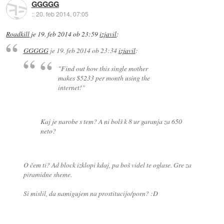
GGGGG
::
20. feb 2014, 07:05
Roadkill
je
19. feb 2014 ob 23:59
izjavil
:
GGGGG
je
19. feb 2014 ob 23:34
izjavil
:
"Find out how this single mother
makes $5233 per month using the
internet!"
Kaj je narobe s tem? A ni bolš k 8 ur garanja za 650
neto?
O čem ti? Ad block izklopi kdaj, pa boš videl te oglase. Gre za
piramidne sheme.
Si mislil, da namigujem na prostitucijo/porn? :D