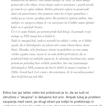
ponavadi celo ekipo, torej imajo zadevo narejeno v parih urcah
po tem ko je oglas oddan. Dobro plačani oglasi so ponavadi
dani od američanov, kar pomeni vmes ko ti lepo spančkaš, v
indiji pa je ravno zgodnje jutro. Ko prideš ti zjutraj online, ima
indijec oz. njegova ekipa že vse narejeno in ti lahko samo gledaš
kako so ti speljali biznis.
Če ti že uspe bidati, pa potem pride kak kitajc, ki ponudi svoje
usluge za 50% manj kot si bidal ti.
Tudi če zmagaš bid, zadevo narediš in oddaš v roku, se ti lahko
zgodi, da ti delodajalec ne plača niti centa (been there, done
that). Skratka, tele freelance strani in podobno so ena sama
velika izguba časa, razen če seveda dobiš priložnost, da se
pridružiš kaki tej indijski agenciji, ki združuje freelancerje, samo
potem ne pričakuj baš velikih zaslužkov, ker oni zaračunajo
delodajalcu 3$/h, pomeni da boš ti dobil še manj (verjetno 1-
2$/h). Good luck žvet s tem v slovenistanu. Je že socialna pomoč
skor boljš kot pa tak šiht.
Edino kar jaz lahko vidim kot priložnost je to, da se tudi mi
združimo v "skupine" in delujemo kot eno. Ampak tukaj je problem
zaupanja med nami, po drugi strani pa indijci to prakticirajo in
uničujejo vse kar jim pride na pot. Jaz sem za kaj takega ampak ali