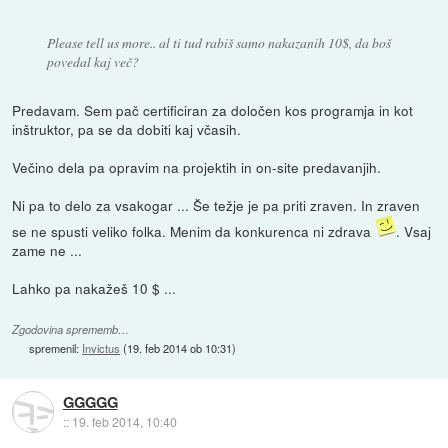
Please tell us more.. al ti tud rabiš samo nakazanih 10$, da boš
povedal kaj več?
Predavam. Sem pač certificiran za določen kos programja in kot
inštruktor, pa se da dobiti kaj včasih.
Večino dela pa opravim na projektih in on-site predavanjih.
Ni pa to delo za vsakogar ... Še težje je pa priti zraven. In zraven
se ne spusti veliko folka. Menim da konkurenca ni zdrava
. Vsaj
zame ne ...
Lahko pa nakažeš 10 $ ...
Zgodovina sprememb…
spremenil:
Invictus
(
19. feb 2014 ob 10:31
)
GGGGG
::
19. feb 2014, 10:40