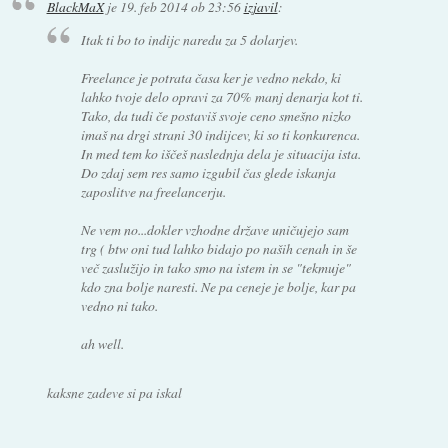
BlackMaX
je
19. feb 2014 ob 23:56
izjavil
:
Itak ti bo to indijc naredu za 5 dolarjev.
Freelance je potrata časa ker je vedno nekdo, ki
lahko tvoje delo opravi za 70% manj denarja kot ti.
Tako, da tudi če postaviš svoje ceno smešno nizko
imaš na drgi strani 30 indijcev, ki so ti konkurenca.
In med tem ko iščeš naslednja dela je situacija ista.
Do zdaj sem res samo izgubil čas glede iskanja
zaposlitve na freelancerju.
Ne vem no...dokler vzhodne države uničujejo sam
trg ( btw oni tud lahko bidajo po naših cenah in še
več zaslužijo in tako smo na istem in se "tekmuje"
kdo zna bolje naresti. Ne pa ceneje je bolje, kar pa
vedno ni tako.
ah well.
kaksne zadeve si pa iskal