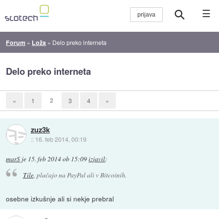
☰
Forum
»
Loža
»
Delo preko interneta
Delo preko interneta
2
«
1
3
4
»
zuz3k
::
16. feb 2014, 00:19
marS
je
15. feb 2014 ob 15:09
izjavil
:
Tile
, plačajo na PayPal ali v Bitcoinih.
osebne izkušnje ali si nekje prebral