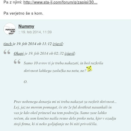
Pa z njimi:
http://www.sta-lj.com/forum/q/zapisi/30...
Pa verjetno še s kom.
Nummy
::
19. feb 2014, 11:39
tinch
je
19. feb 2014 ob 11:12
izjavil
:
Okapi
je
19. feb 2014 ob 02:32
izjavil
:
Samo 10 evrov ti je treba nakazati, in boš razkrila
skrivnost lahkega zaslužka na netu, ne?
O.
Prav nobenega denarja mi ni treba nakazat za razkrit skrivnost...
Lej, jaz ne morem pomagat, če ste že ful dostkrat nasankali in
vas je kdo okol prinesel na tem področju. Samo zase lahko
rečem, da sem končno našla resno delo preko neta, kjer v ozadju
stoji firma, ki si neko goljufanje ne bi niti privoščila.