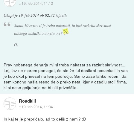
::
19. feb 2014, 11:12
Okapi
je
19. feb 2014 ob 02:32
izjavil
:
Samo 10 evrov ti je treba nakazati, in boš razkrila skrivnost
lahkega zaslužka na netu, ne?
O.
Prav nobenega denarja mi ni treba nakazat za razkrit skrivnost...
Lej, jaz ne morem pomagat, če ste že ful dostkrat nasankali in vas
je kdo okol prinesel na tem področju. Samo zase lahko rečem, da
sem končno našla resno delo preko neta, kjer v ozadju stoji firma,
ki si neko goljufanje ne bi niti privoščila.
Roadkill
::
19. feb 2014, 11:34
In kaj te je prepričalo, ad to deliš z nami? :D