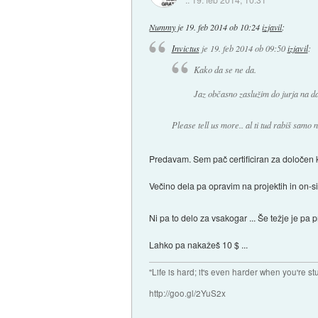
Nummy
je
19. feb 2014 ob 10:24
izjavil
:
Invictus
je
19. feb 2014 ob 09:50
izjavil
:
Kako da se ne da.
Jaz občasno zaslužim do jurja na da
Please tell us more.. al ti tud rabiš samo
Predavam. Sem pač certificiran za določen ko
Večino dela pa opravim na projektih in on-s
Ni pa to delo za vsakogar ... Še težje je pa
Lahko pa nakažeš 10 $ ...
"Life is hard; it's even harder when you're st
http://goo.gl/2YuS2x