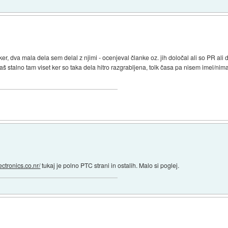
r, dva mala dela sem delal z njimi - ocenjeval članke oz. jih določal ali so PR ali 
aš stalno tam viset ker so taka dela hitro razgrabljena, tolk časa pa nisem imel/nim
lectronics.co.nr/
tukaj je polno PTC strani in ostalih. Malo si poglej.