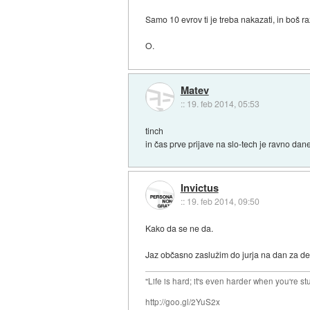
Samo 10 evrov ti je treba nakazati, in boš r
O.
Matev
::
19. feb 2014, 05:53
tinch
in čas prve prijave na slo-tech je ravno dan
Invictus
::
19. feb 2014, 09:50
Kako da se ne da.
Jaz občasno zaslužim do jurja na dan za del
"Life is hard; it's even harder when you're st
http://goo.gl/2YuS2x