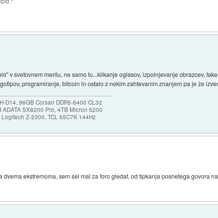
upid."
elo" v svetovnem merilu, ne samo tu...klikanje oglasov, izpolnjevanje obrazcev, fak
logotipov, programiranje, bitcoin in ostalo z nekim zahtevanim znanjem pa je že izve
NH-D14, 96GB Corsair DDR5-6400 CL32
B ADATA SX8200 Pro, 4TB Micron 5200
0, Logitech Z-2300, TCL 55C7K 144Hz
a dvema ekstremoma, sem sel mal za foro gledat, od tipkanja posnetega govora na