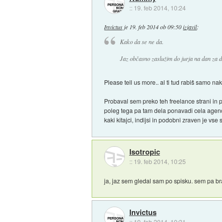
::
19. feb 2014, 10:24
Invictus
je
19. feb 2014 ob 09:50
izjavil
:
Kako da se ne da.
Jaz občasno zaslužim do jurja na dan za d
Please tell us more.. al ti tud rabiš samo n
Probaval sem preko teh freelance strani in 
poleg tega pa tam dela ponavadi cela agenci
kaki kitajci, indijsi in podobni zraven je vs
Isotropic
::
19. feb 2014, 10:25
ja, jaz sem gledal sam po spisku. sem pa bra
Invictus
::
19. feb 2014, 10:31