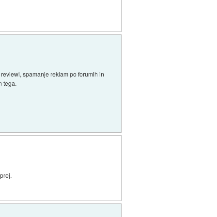
e reviewi, spamanje reklam po forumih in
n tega.
prej.