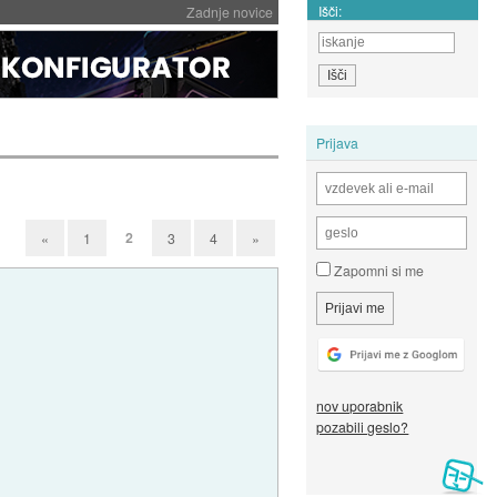
Išči:
Zadnje novice
Prijava
2
«
1
3
4
»
Zapomni si me
nov uporabnik
pozabili geslo?