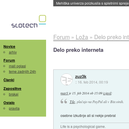
Forum
»
Loža
»
Delo preko in
Novice
Delo preko interneta
arhiv
Forum
mali oglasi
teme zadnjih 24h
zuz3k
Članki
::
16. feb 2014, 00:19
Zaposlitve
marS
je
15. feb 2014 ob 15:09
izjavil
:
brskaj
Tile
, plačajo na PayPal ali v Bitcoinih.
Ostalo
pravila
osebne izkušnje ali si nekje prebral
Life is a psychological game.