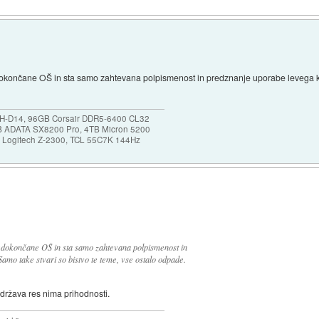
dokončane OŠ in sta samo zahtevana polpismenost in predznanje uporabe levega kl
NH-D14, 96GB Corsair DDR5-6400 CL32
B ADATA SX8200 Pro, 4TB Micron 5200
0, Logitech Z-2300, TCL 55C7K 144Hz
nedokončane OŠ in sta samo zahtevana polpismenost in
mo take stvari so bistvo te teme, vse ostalo odpade.
 država res nima prihodnosti.