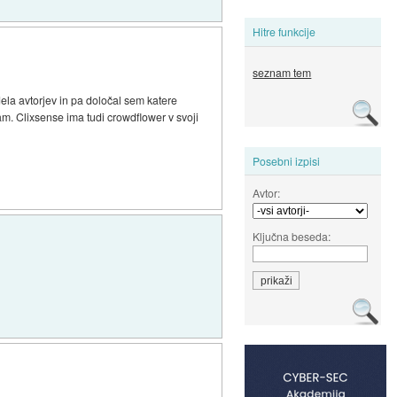
Hitre funkcije
seznam tem
dela avtorjev in pa določal sem katere
am. Clixsense ima tudi crowdflower v svoji
Posebni izpisi
Avtor:
Ključna beseda: