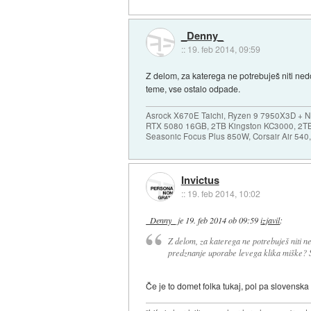
_Denny_
::
19. feb 2014, 09:59
Z delom, za katerega ne potrebuješ niti ne
teme, vse ostalo odpade.
Asrock X670E Taichi, Ryzen 9 7950X3D + 
RTX 5080 16GB, 2TB Kingston KC3000, 2T
Seasonic Focus Plus 850W, Corsair Air 54
Invictus
::
19. feb 2014, 10:02
_Denny_
je
19. feb 2014 ob 09:59
izjavil
:
Z delom, za katerega ne potrebuješ niti 
predznanje uporabe levega klika miške? Sa
Če je to domet folka tukaj, pol pa slovenska