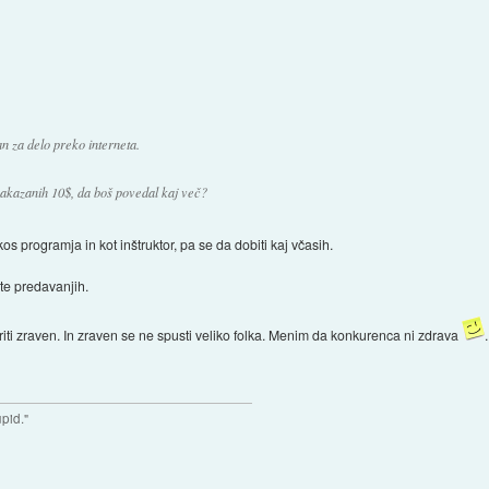
n za delo preko interneta.
 nakazanih 10$, da boš povedal kaj več?
s programja in kot inštruktor, pa se da dobiti kaj včasih.
ite predavanjih.
 priti zraven. In zraven se ne spusti veliko folka. Menim da konkurenca ni zdrava
upid."