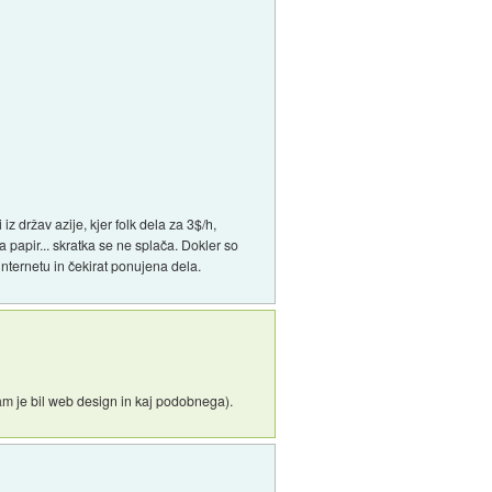
 držav azije, kjer folk dela za 3$/h,
papir... skratka se ne splača. Dokler so
 internetu in čekirat ponujena dela.
(tam je bil web design in kaj podobnega).