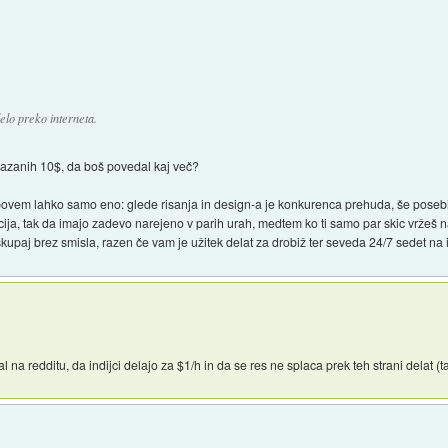
elo preko interneta.
akazanih 10$, da boš povedal kaj več?
povem lahko samo eno: glede risanja in design-a je konkurenca prehuda, še posebi iz
ja, tak da imajo zadevo narejeno v parih urah, medtem ko ti samo par skic vržeš na 
e skupaj brez smisla, razen če vam je užitek delat za drobiž ter seveda 24/7 sedet na
l na redditu, da indijci delajo za $1/h in da se res ne splaca prek teh strani delat 