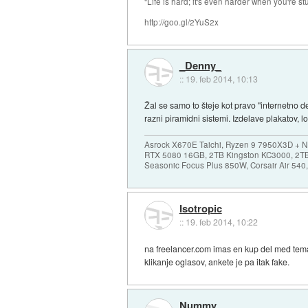
"Life is hard; it's even harder when you're st
http://goo.gl/2YuS2x
_Denny_
::
19. feb 2014, 10:13
Žal se samo to šteje kot pravo "internetno d
razni piramidni sistemi. Izdelave plakatov, 
Asrock X670E Taichi, Ryzen 9 7950X3D + 
RTX 5080 16GB, 2TB Kingston KC3000, 2T
Seasonic Focus Plus 850W, Corsair Air 54
Isotropic
::
19. feb 2014, 10:22
na freelancer.com imas en kup del med tem
klikanje oglasov, ankete je pa itak fake.
Nummy