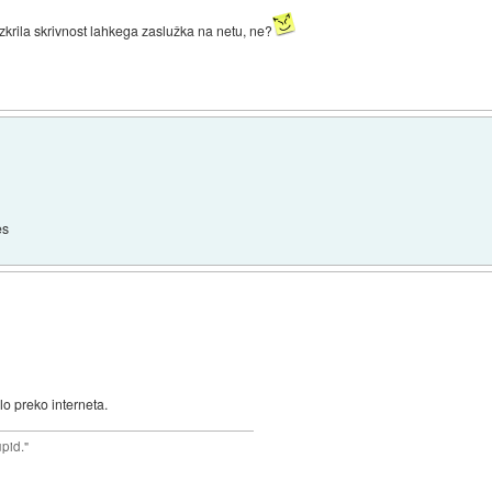
azkrila skrivnost lahkega zaslužka na netu, ne?
es
o preko interneta.
upid."