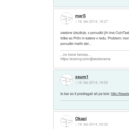
marS
::
16. feb 2014, 16:27
osebne izkušnje, v ponudbi jih ima CoinTaske
fotke so Pr0n in katere v redu. Problem: mor
ponudbi malih del...
...no more heroes...
https://ecency.com/@seckorama
xsum1
::
16. feb 2014, 19:50
to kar so ti predlagali ali pa tole:
http://freee
Okapi
::
19. feb 2014, 02:32