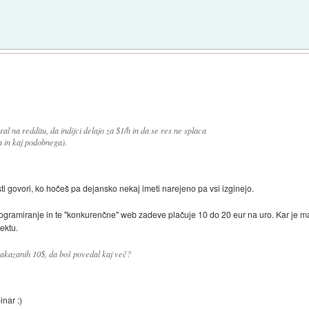
al na redditu, da indijci delajo za $1/h in da se res ne splaca
gn in kaj podobnega).
ti govori, ko hočeš pa dejansko nekaj imeti narejeno pa vsi izginejo.
ogramiranje in te "konkurenčne" web zadeve plačuje 10 do 20 eur na uro. Kar je ma
jektu.
 nakazanih 10$, da boš povedal kaj več?
inar :)