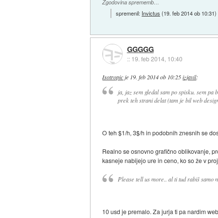
Zgodovina sprememb…
spremenil:
Invictus
(
19. feb 2014 ob 10:31
)
GGGGG
::
19. feb 2014, 10:40
Isotropic
je
19. feb 2014 ob 10:25
izjavil
:
ja, jaz sem gledal sam po spisku. sem pa br
prek teh strani delat (tam je bil web desi
O teh $1/h, 3$/h in podobnih znesnih se dos
Realno se osnovno grafično oblikovanje, pr
kasneje nabijejo ure in ceno, ko so že v pro
Please tell us more.. al ti tud rabiš samo
10 usd je premalo. Za jurja ti pa nardim web