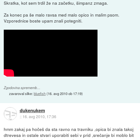
Skratka, kot sem trdil že na začetku, šimpanz zmaga.
Za konec pa še malo ravsa med malo opico in malim psom.
Vzporednice boste upam znali potegniti.
Zgodovina sprememb…
zavaroval slike:
bluefish
(
16. avg 2010 ob 17:19
)
dukenukem
::
16. avg 2010, 17:36
hmm zakaj pa hočeš da sta ravno na travniku ,opica bi znala takoj
dtrevesa in ostale stvari uporabiti sebi v prid ,srečanje bi moblo bit