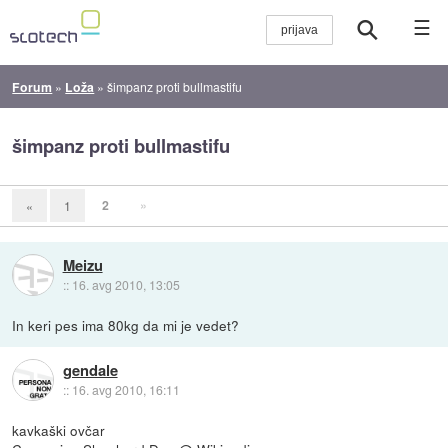
☰
Forum
»
Loža
»
šimpanz proti bullmastifu
šimpanz proti bullmastifu
2
»
«
1
Meizu
::
16. avg 2010, 13:05
In keri pes ima 80kg da mi je vedet?
gendale
::
16. avg 2010, 16:11
kavkaški ovčar