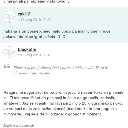
v naravi ali pa naprimer v stanovanju
zaki12
::
16. avg 2010, 20:24
hahaha a un posnetk med malo upico pa malmu psem hoče
pokazat da bi se igrat začela :D :D
blackbfm
::
16. avg 2010, 22:10
Bilokerega psa je človek 1vs1 zmožen z lahkoto ubit. Mora le
obvladat razne prijeme.
Reagiral bi nagonsko, ne pa premišljeval o nevem kakšnih prijemih
lol. Ti tak govoriš kot da pes stoji in čaka da ga počiš, zadaviš,
whatever. Jaz se včasih mal ravsam z mojo 20 kilogramsko psičko,
pa verjemi da jo zelo težko ujameš (medtem ko te ona pogricka
mimgrede), kaj šele da bi jo zadel v gobec tist moment.
Zgodovina sprememb…