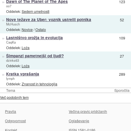
»
Dawn of The Planet of The Apes
123
oo7
Oddelek:
Sedem umetnosti
»
Nove težave za Uber: voznik ustrelil potnika
52
McHusch
Oddelek:
Novice
/
Ostalo
»
Lastništvo orožja in evolucija
109
CaqKa
Oddelek:
Loža
»
Šimpanzi pametnejši od ljudi?
27
dzinks63
Oddelek:
Loža
»
Kratka vprašanja
289
lymph
Oddelek:
Znanost in tehnologija
Tema
Sporočila
Več podobnih tem
Pravila
Večina pravic pridržanih
Odgovornost
Oglaševanje
Kontakt
ISSN 1581-0186