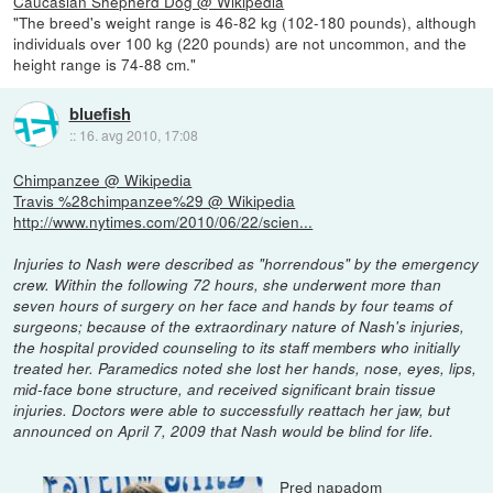
Caucasian Shepherd Dog @ Wikipedia
"The breed's weight range is 46-82 kg (102-180 pounds), although
individuals over 100 kg (220 pounds) are not uncommon, and the
height range is 74-88 cm."
bluefish
::
16. avg 2010, 17:08
Chimpanzee @ Wikipedia
Travis %28chimpanzee%29 @ Wikipedia
http://www.nytimes.com/2010/06/22/scien...
Injuries to Nash were described as "horrendous" by the emergency
crew. Within the following 72 hours, she underwent more than
seven hours of surgery on her face and hands by four teams of
surgeons; because of the extraordinary nature of Nash's injuries,
the hospital provided counseling to its staff members who initially
treated her. Paramedics noted she lost her hands, nose, eyes, lips,
mid-face bone structure, and received significant brain tissue
injuries. Doctors were able to successfully reattach her jaw, but
announced on April 7, 2009 that Nash would be blind for life.
Pred napadom