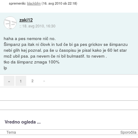
spremenilo:
blackbfm
(
16. avg 2010 ob 22:18
)
zaki12
::
18. avg 2010, 16:30
haha a pes nemore nič no.
Šimpanz pa itak ni človk in tud če bi ga pes grickov se šimpanzu
nebi glih kej poznal. pa še u časopisu je pisal kako je 60 let star
mož ubil psa. pa nevem če ni bil bulmastif. to nevem .
tko da šimpanz zmaga 100%
lp
2
»
«
1
Vredno ogleda ...
Tema
Sporočila