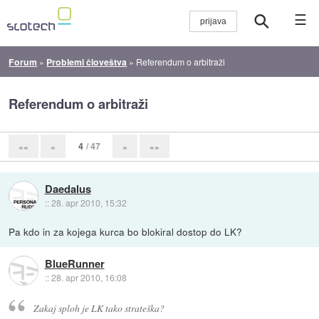
☰
Forum
»
Problemi človeštva
»
Referendum o arbitraži
Referendum o arbitraži
4
/ 47
««
«
»
»»
Daedalus
::
28. apr 2010, 15:32
Pa kdo in za kojega kurca bo blokiral dostop do LK?
BlueRunner
::
28. apr 2010, 16:08
Zakaj sploh je LK tako strateška?