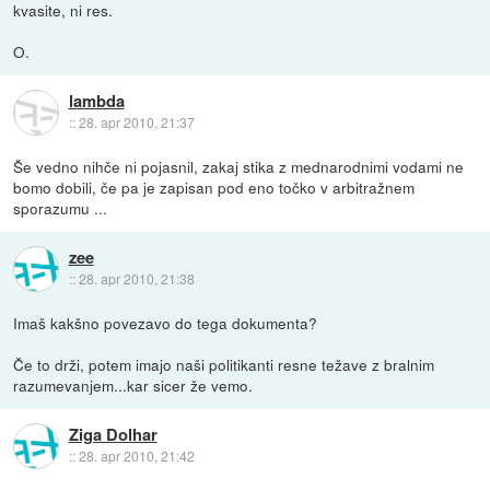
kvasite, ni res.
O.
lambda
::
28. apr 2010, 21:37
Še vedno nihče ni pojasnil, zakaj stika z mednarodnimi vodami ne
bomo dobili, če pa je zapisan pod eno točko v arbitražnem
sporazumu ...
zee
::
28. apr 2010, 21:38
Imaš kakšno povezavo do tega dokumenta?
Če to drži, potem imajo naši politikanti resne težave z bralnim
razumevanjem...kar sicer že vemo.
Ziga Dolhar
::
28. apr 2010, 21:42