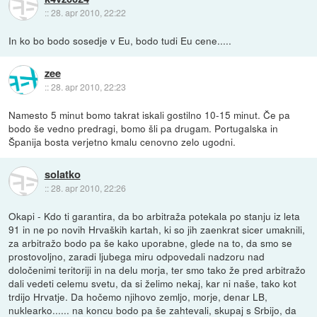
::
28. apr 2010, 22:22
In ko bo bodo sosedje v Eu, bodo tudi Eu cene.....
zee
::
28. apr 2010, 22:23
Namesto 5 minut bomo takrat iskali gostilno 10-15 minut. Če pa
bodo še vedno predragi, bomo šli pa drugam. Portugalska in
Španija bosta verjetno kmalu cenovno zelo ugodni.
solatko
::
28. apr 2010, 22:26
Okapi - Kdo ti garantira, da bo arbitraža potekala po stanju iz leta
91 in ne po novih Hrvaških kartah, ki so jih zaenkrat sicer umaknili,
za arbitražo bodo pa še kako uporabne, glede na to, da smo se
prostovoljno, zaradi ljubega miru odpovedali nadzoru nad
določenimi teritoriji in na delu morja, ter smo tako že pred arbitražo
dali vedeti celemu svetu, da si želimo nekaj, kar ni naše, tako kot
trdijo Hrvatje. Da hočemo njihovo zemljo, morje, denar LB,
nuklearko...... na koncu bodo pa še zahtevali, skupaj s Srbijo, da