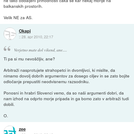
ne tako oddaljeni prihodnosti čaka še kar nekaj morije na
balkanskih prostorih.
Velik NE za AS.
Okapi
::
28. apr 2010, 22:17
Verjetno mate dol vikend, ane.....
Ti pa si mu nevoščljiv, ane?
Arbitraži nasprotujete strahopetci in dvomljivci, ki mislite, da
nimamo dovolj dobrih argumentov za dosego ciljev in se zato bojite
odločanje prepustiti neodvisnemu razsodniku.
Ponosni in hrabri Slovenci vemo, da so naši argumenti dobri, da
nam izhod na odprto morje pripada in ga bomo zato v arbitraži tudi
dobili.
O.
zee