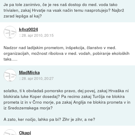
Je pa tole zanimivo, če je res naš dostop do med. voda tako
trivialen, zakaj Hrvatje na vsak način temu nasprotujejo? Najbrž
zarad lepšga al kaj?
k4vz0024
::
28. apr 2010, 20:15
Nadzor nad ladijskim prometom, inšpekcija, članstvo v med.
organizacijah, možnost ribolova v med. vodah, pobiranje ekoloških
taks.....
MadMicka
::
28. apr 2010, 20:27
solatko, ti k obvladaš pomorsko pravo, dej povej, zakaj Hrvaška ni
blokirala luke Koper dosedaj? Pa recimo zakaj Turčija ne blokira
prometa iz in v Črno morje, pa zakaj Anglija ne blokira prometa v in
iz Sredozemskega morja?
A zato, ker nočjo, lahko pa bi? Zihr je zihr, a ne?
Okapi