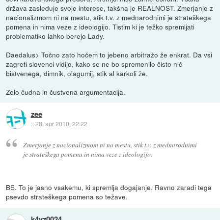
država zasleduje svoje interese, takšna je REALNOST. Zmerjanje z
nacionalizmom ni na mestu, stik t.v. z mednarodnimi je strateškega
pomena in nima veze z ideologijo. Tistim ki je težko spremljati
problematiko lahko berejo Lady.
Daedalus> Točno zato hočem to jebeno arbitražo že enkrat. Da vsi
zagreti slovenci vidijo, kako se ne bo spremenilo čisto nič
bistvenega, dimnik, olagumij, stik al karkoli že.
Zelo čudna in čustvena argumentacija.
zee
::
28. apr 2010, 22:22
Zmerjanje z nacionalizmom ni na mestu, stik t.v. z mednarodnimi
je strateškega pomena in nima veze z ideologijo.
BS. To je jasno vsakemu, ki spremlja dogajanje. Ravno zaradi tega
psevdo strateškega pomena so težave.
k4vz0024