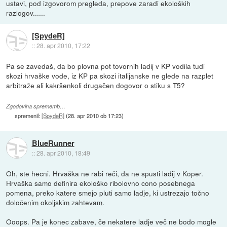
ustavi, pod izgovorom pregleda, prepove zaradi ekoloških
razlogov......
[SpydeR]
::
28. apr 2010, 17:22
Pa se zavedaš, da bo plovna pot tovornih ladij v KP vodila tudi
skozi hrvaške vode, iz KP pa skozi italijanske ne glede na razplet
arbitraže ali kakršenkoli drugačen dogovor o stiku s T5?
Zgodovina sprememb…
spremenil:
[SpydeR]
(
28. apr 2010 ob 17:23
)
BlueRunner
::
28. apr 2010, 18:49
Oh, ste hecni. Hrvaška ne rabi reči, da ne spusti ladij v Koper.
Hrvaška samo definira ekološko ribolovno cono posebnega
pomena, preko katere smejo pluti samo ladje, ki ustrezajo točno
določenim okoljskim zahtevam.
Ooops. Pa je konec zabave, če nekatere ladje več ne bodo mogle