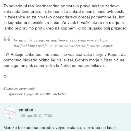
To seveda ni res. Mednarodno pomorsko pravo takšne zadeve
zelo natančno ureja. In, kot sem že enkrat omenil, naše avtoceste
in železnice so za hrvaško gospodarsko precej pomembnejše, kot
je koprsko pristanišče za naše. Za vsak hrvaški ukrep na morju mi
lahko pripravimo protiukrep na kopnem, ki bo hrvaško bolj prizadel.
hrvati lahko rečejo, ne spustimo vas čez svoje morje v koper
italijani lahko rečejo, ne spustimo vas čez svoje morje v koper
In? Rečejo lahko tudi, ne spustimo vas čez vaše morje v Koper. Za
pomorsko blokado očitno še nisi slišal. Odprto morje ti čisto nič ne
pomaga, ampak samo večja križarka od nasprotnikove.
O.
Zgodovina sprememb…
spremenil:
Okapi
(
28. apr 2010 ob 16:58
)
solatko
::
28. apr 2010, 17:03
Morsko blokado se naredi v vojnem stanju, v miru pa se ladje