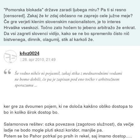
"Pomorska blokada" države zaradi ljubega miru? Pa ti si resno
[censored]. Zakaj že kr zdaj občasno ne zaprejo cele južne meje?
Če gre verjeti klenim slovenskim nacionalistom, je to interes
Hrvaške vseskozi. Točno zato hočem to jebeno arbitražo že enkrat.
Da vsi zagreti slovenci vidijo, kako se ne bo spremenilo čisto nič
bistvenega, dimnik, olagumij, stik al karkoli že.
k4vz0024
::
28. apr 2010, 21:49
Še vedno nihče ni pojasnil, zakaj stika z mednarodnimi vodami
ne bomo dobili, če pa je zapisan pod eno točko v arbitražnem
sporazumu ...
ker gre za dvoumen pojem, ki ne določa kakšno obliko dostopa to
bo in koliko širok dostop bo.
Salamonova rešitev: ozka povezava (zagotovo služnost), da večje
ladje ne bodo mogle pluti skozi koridor, manjše pa.
Potem se bo Pahor potrkal po prsih in rekel, saj imamo dostop.....