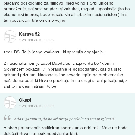
plačamo odškodnino za njihovo, med vojno s Srbi uničeno
premoženje, saj smo vendar mi zakuhal, razpad Jugoslavije (ko bo
ekonomski interes, bodo veselo kimali srbskim nacionalistom) in s
tem povzročili, bratomorno vojno.
Karaya 52
::
28. apr 2010, 22:28
zee> BS. To je jasno vsakemu, ki spremlja dogajanje.
Z nacionalizmom je začel Daedalus, z izjavo da bo "klenim
Slovencem pokazal...". Vprašanje je gospodarsko, čas da si to
nekateri priznate. Nacionalisti se seveda lepijo na problematiko,
naši domorodci, ki Hrvate prezirajo in na drugi strani priseljenci, z
žlahto na desni strani Kolpe.
Okapi
::
28. apr 2010, 22:29
Kdo ti garantira, da bo arbitraža potekala po stanju iz leta 91
V obeh parlamentih ratificiran sporazum o arbitraži. Meje ne bodo
določali Hrvati, ampak neodvisni arbitri.