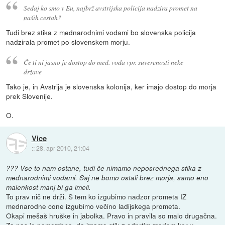
Sedaj ko smo v Eu, najbrž avstrijska policija nadzira promet na
naših cestah?
Tudi brez stika z mednarodnimi vodami bo slovenska policija
nadzirala promet po slovenskem morju.
Če ti ni jasno je dostop do med. voda vpr. suverenosti neke
države
Tako je, in Avstrija je slovenska kolonija, ker imajo dostop do morja
prek Slovenije.
O.
Vice
::
28. apr 2010, 21:04
??? Vse to nam ostane, tudi če nimamo neposrednega stika z
mednarodnimi vodami. Saj ne bomo ostali brez morja, samo eno
malenkost manj bi ga imeli.
To prav nič ne drži. S tem ko izgubimo nadzor prometa IZ
mednarodne cone izgubimo večino ladijskega prometa.
Okapi mešaš hruške in jabolka. Pravo in pravila so malo drugačna.