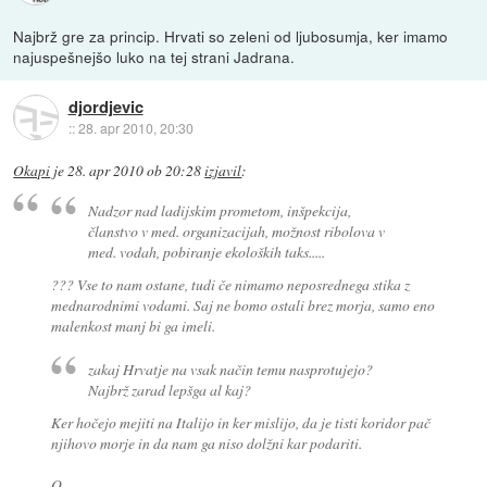
Najbrž gre za princip. Hrvati so zeleni od ljubosumja, ker imamo
najuspešnejšo luko na tej strani Jadrana.
djordjevic
::
28. apr 2010, 20:30
Okapi
je
28. apr 2010 ob 20:28
izjavil
:
Nadzor nad ladijskim prometom, inšpekcija,
članstvo v med. organizacijah, možnost ribolova v
med. vodah, pobiranje ekoloških taks.....
??? Vse to nam ostane, tudi če nimamo neposrednega stika z
mednarodnimi vodami. Saj ne bomo ostali brez morja, samo eno
malenkost manj bi ga imeli.
zakaj Hrvatje na vsak način temu nasprotujejo?
Najbrž zarad lepšga al kaj?
Ker hočejo mejiti na Italijo in ker mislijo, da je tisti koridor pač
njihovo morje in da nam ga niso dolžni kar podariti.
O.