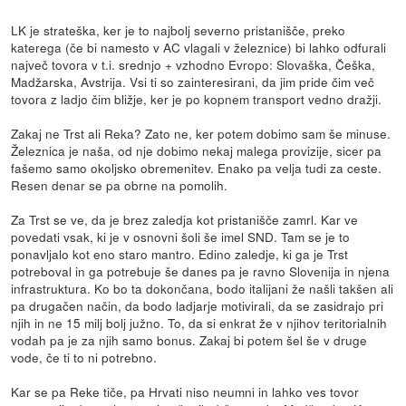
LK je strateška, ker je to najbolj severno pristanišče, preko
katerega (če bi namesto v AC vlagali v železnice) bi lahko odfurali
največ tovora v t.i. srednjo + vzhodno Evropo: Slovaška, Češka,
Madžarska, Avstrija. Vsi ti so zainteresirani, da jim pride čim več
tovora z ladjo čim bližje, ker je po kopnem transport vedno dražji.
Zakaj ne Trst ali Reka? Zato ne, ker potem dobimo sam še minuse.
Železnica je naša, od nje dobimo nekaj malega provizije, sicer pa
fašemo samo okoljsko obremenitev. Enako pa velja tudi za ceste.
Resen denar se pa obrne na pomolih.
Za Trst se ve, da je brez zaledja kot pristanišče zamrl. Kar ve
povedati vsak, ki je v osnovni šoli še imel SND. Tam se je to
ponavljalo kot eno staro mantro. Edino zaledje, ki ga je Trst
potreboval in ga potrebuje še danes pa je ravno Slovenija in njena
infrastruktura. Ko bo ta dokončana, bodo italijani že našli takšen ali
pa drugačen način, da bodo ladjarje motivirali, da se zasidrajo pri
njih in ne 15 milj bolj južno. To, da si enkrat že v njihov teritorialnih
vodah pa je za njih samo bonus. Zakaj bi potem šel še v druge
vode, če ti to ni potrebno.
Kar se pa Reke tiče, pa Hrvati niso neumni in lahko ves tovor