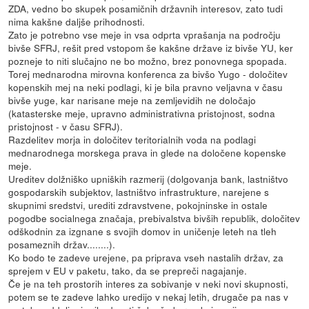
ZDA, vedno bo skupek posamičnih državnih interesov, zato tudi
nima kakšne daljše prihodnosti.
Zato je potrebno vse meje in vsa odprta vprašanja na področju
bivše SFRJ, rešit pred vstopom še kakšne države iz bivše YU, ker
pozneje to niti slučajno ne bo možno, brez ponovnega spopada.
Torej mednarodna mirovna konferenca za bivšo Yugo - določitev
kopenskih mej na neki podlagi, ki je bila pravno veljavna v času
bivše yuge, kar narisane meje na zemljevidih ne določajo
(katasterske meje, upravno administrativna pristojnost, sodna
pristojnost - v času SFRJ).
Razdelitev morja in določitev teritorialnih voda na podlagi
mednarodnega morskega prava in glede na določene kopenske
meje.
Ureditev dolžniško upniških razmerij (dolgovanja bank, lastništvo
gospodarskih subjektov, lastništvo infrastrukture, narejene s
skupnimi sredstvi, urediti zdravstvene, pokojninske in ostale
pogodbe socialnega značaja, prebivalstva bivših republik, določitev
odškodnin za izgnane s svojih domov in uničenje leteh na tleh
posameznih držav........).
Ko bodo te zadeve urejene, pa priprava vseh nastalih držav, za
sprejem v EU v paketu, tako, da se prepreči nagajanje.
Če je na teh prostorih interes za sobivanje v neki novi skupnosti,
potem se te zadeve lahko uredijo v nekaj letih, drugače pa nas v