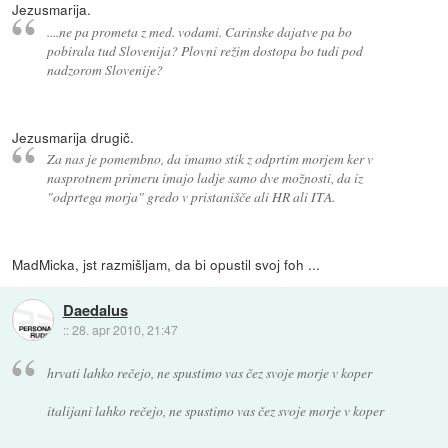
Jezusmarija.
....ne pa prometa z med. vodami. Carinske dajatve pa bo
pobirala tud Slovenija? Plovni režim dostopa bo tudi pod
nadzorom Slovenije?
Jezusmarija drugič.
Za nas je pomembno, da imamo stik z odprtim morjem ker v
nasprotnem primeru imajo ladje samo dve možnosti, da iz
"odprtega morja" gredo v pristanišče ali HR ali ITA.
MadMicka, jst razmišljam, da bi opustil svoj foh ...
Daedalus
::
28. apr 2010, 21:47
hrvati lahko rečejo, ne spustimo vas čez svoje morje v koper
italijani lahko rečejo, ne spustimo vas čez svoje morje v koper