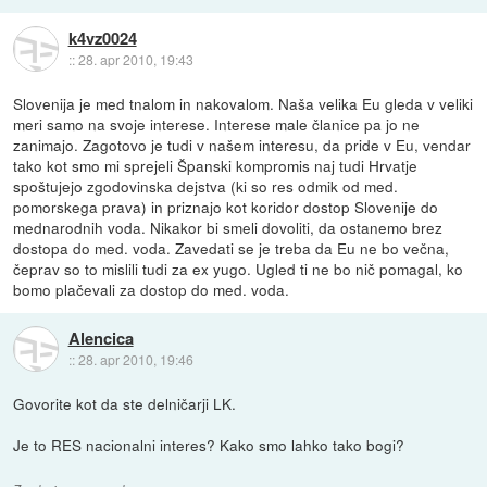
k4vz0024
::
28. apr 2010, 19:43
Slovenija je med tnalom in nakovalom. Naša velika Eu gleda v veliki
meri samo na svoje interese. Interese male članice pa jo ne
zanimajo. Zagotovo je tudi v našem interesu, da pride v Eu, vendar
tako kot smo mi sprejeli Španski kompromis naj tudi Hrvatje
spoštujejo zgodovinska dejstva (ki so res odmik od med.
pomorskega prava) in priznajo kot koridor dostop Slovenije do
mednarodnih voda. Nikakor bi smeli dovoliti, da ostanemo brez
dostopa do med. voda. Zavedati se je treba da Eu ne bo večna,
čeprav so to mislili tudi za ex yugo. Ugled ti ne bo nič pomagal, ko
bomo plačevali za dostop do med. voda.
Alencica
::
28. apr 2010, 19:46
Govorite kot da ste delničarji LK.
Je to RES nacionalni interes? Kako smo lahko tako bogi?