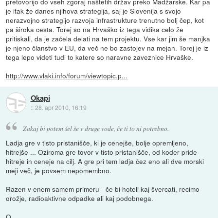
pretovorijo do vseh zgoraj naštetih držav preko Madžarske. Kar pa
je itak že danes njihova strategija, saj je Slovenija s svojo
nerazvojno strategijo razvoja infrastrukture trenutno bolj čep, kot
pa široka cesta. Torej so na Hrvaško iz tega vidika celo že
pritiskali, da je začela delati na tem projektu. Vse kar jim še manjka
je njeno članstvo v EU, da več ne bo zastojev na mejah. Torej je iz
tega lepo videti tudi to katere so naravne zaveznice Hrvaške.
http://www.vlaki.info/forum/viewtopic.p...
Okapi
::
28. apr 2010, 16:19
Zakaj bi potem šel še v druge vode, če ti to ni potrebno.
Ladja gre v tisto pristanišče, ki je cenejše, bolje opremljeno,
hitrejše ... Oziroma gre tovor v tisto pristanišče, od koder pride
hitreje in ceneje na cilj. A gre pri tem ladja čez eno ali dve morski
meji več, je povsem nepomembno.
Razen v enem samem primeru - če bi hoteli kaj švercati, recimo
orožje, radioaktivne odpadke ali kaj podobnega.
O.