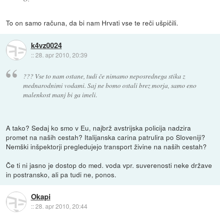
To on samo računa, da bi nam Hrvati vse te reči ušpičili.
k4vz0024
::
28. apr 2010, 20:39
??? Vse to nam ostane, tudi če nimamo neposrednega stika z
mednarodnimi vodami. Saj ne bomo ostali brez morja, samo eno
malenkost manj bi ga imeli.
A tako? Sedaj ko smo v Eu, najbrž avstrijska policija nadzira
promet na naših cestah? Italijanska carina patrulira po Sloveniji?
Nemški inšpektorji pregledujejo transport živine na naših cestah?
Če ti ni jasno je dostop do med. voda vpr. suverenosti neke države
in postransko, ali pa tudi ne, ponos.
Okapi
::
28. apr 2010, 20:44