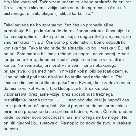
Hrvaške vseskozi. Točno zato hočem to jebeno arbitražo že enkrat.
Da vsi zagreti slovenci vidijo, kako se ne bo spremenilo čisto nič
bistvenega, dimnik, olagumij, stik al karkoli že."
Takoj seveda ne bo sprememb, čez čas ko propade ali se
preoblikuje EU, pa lahko pride do različnega oviranja Slovenije. Le
še navečji optimisti lahko po tem, kaj se dogaja Grčiji verjamejo, da
smo mi "ključni" v EU. Čim bomo problematični, bomo odpadli ko
konjska figa. Tako lahko pride do situacije, ko bo Hrvaška v EU mi
pa ne. Zato morajo biti meje rešene za naprej, ne za sedaj. Hrvati
igrajo na to karto, da bomo izgubili voljo in ne bomo vztrajali do
konca. Ne vem zakaj bi morali v ne vem imenu nekakšnega
prijateljstva, ki ga med nami in hrvati nikoli ni bilo puščati ozemlje,
ki se po mirni poti nato nikoli ne bo vrnilo pod naše okrilje. Zdaj
imamo edinstveno priliko da pokažemo Evropi, da je zadeva resna,
da nismo vsi kot Pahor. Taki klečeplazniki. Brez kančka
vizionarstva, brez jasne vizije, brez sposobnosti treznega
razmišljanja, brez karizme............brez občutka kdaj je napočil čas
ko je potrebno reči bob; bob. Še ni prepozno, da se spremenimo
mi in ni še prepozno da se spremeni tudi on, Pahor. Če referendum
pade, bo videl novo odločnost v nas, mimo tega ne bo mogel. Ne
on niti njegovi j.b.. svetovalci. Nastopilo bo novo dejstvo. V vsakem
primeru...