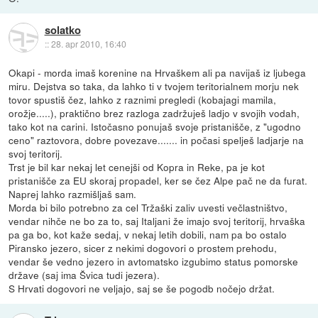
solatko
::
28. apr 2010, 16:40
Okapi - morda imaš korenine na Hrvaškem ali pa navijaš iz ljubega
miru. Dejstva so taka, da lahko ti v tvojem teritorialnem morju nek
tovor spustiš čez, lahko z raznimi pregledi (kobajagi mamila,
orožje.....), praktično brez razloga zadržuješ ladjo v svojih vodah,
tako kot na carini. Istočasno ponujaš svoje pristanišče, z "ugodno
ceno" raztovora, dobre povezave....... in počasi spelješ ladjarje na
svoj teritorij.
Trst je bil kar nekaj let cenejši od Kopra in Reke, pa je kot
pristanišče za EU skoraj propadel, ker se čez Alpe pač ne da furat.
Naprej lahko razmišljaš sam.
Morda bi bilo potrebno za cel Tržaški zaliv uvesti večlastništvo,
vendar nihče ne bo za to, saj Italjani že imajo svoj teritorij, hrvaška
pa ga bo, kot kaže sedaj, v nekaj letih dobili, nam pa bo ostalo
Piransko jezero, sicer z nekimi dogovori o prostem prehodu,
vendar še vedno jezero in avtomatsko izgubimo status pomorske
države (saj ima Švica tudi jezera).
S Hrvati dogovori ne veljajo, saj se še pogodb nočejo držat.