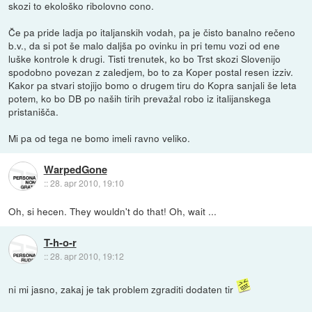
skozi to ekološko ribolovno cono.
Če pa pride ladja po italjanskih vodah, pa je čisto banalno rečeno
b.v., da si pot še malo daljša po ovinku in pri temu vozi od ene
luške kontrole k drugi. Tisti trenutek, ko bo Trst skozi Slovenijo
spodobno povezan z zaledjem, bo to za Koper postal resen izziv.
Kakor pa stvari stojijo bomo o drugem tiru do Kopra sanjali še leta
potem, ko bo DB po naših tirih prevažal robo iz italijanskega
pristanišča.
Mi pa od tega ne bomo imeli ravno veliko.
WarpedGone
::
28. apr 2010, 19:10
Oh, si hecen. They wouldn't do that! Oh, wait ...
T-h-o-r
::
28. apr 2010, 19:12
ni mi jasno, zakaj je tak problem zgraditi dodaten tir