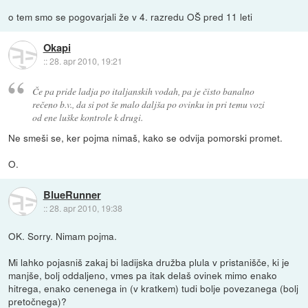
o tem smo se pogovarjali že v 4. razredu OŠ pred 11 leti
Okapi
::
28. apr 2010, 19:21
Če pa pride ladja po italjanskih vodah, pa je čisto banalno
rečeno b.v., da si pot še malo daljša po ovinku in pri temu vozi
od ene luške kontrole k drugi.
Ne smeši se, ker pojma nimaš, kako se odvija pomorski promet.
O.
BlueRunner
::
28. apr 2010, 19:38
OK. Sorry. Nimam pojma.
Mi lahko pojasniš zakaj bi ladijska družba plula v pristanišče, ki je
manjše, bolj oddaljeno, vmes pa itak delaš ovinek mimo enako
hitrega, enako cenenega in (v kratkem) tudi bolje povezanega (bolj
pretočnega)?