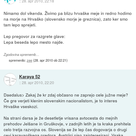
::
28. apr 2010, 22:18
Nimamo dol vikenda. Živimo pa blizu hrvaške meje in redno hodimo
na morje na Hrvaško (slovensko morje je greznica), zato ker smo
tam lepo sprejeti.
Lep pregovor za razgrete glave:
Lepa beseda lepo mesto najde.
Zgodovina sprememb…
spremenilo:
zee
(
28. apr 2010 ob 22:21
)
Karaya 52
::
28. apr 2010, 22:20
Daedalus> Zakaj že kr zdaj občasno ne zaprejo cele južne meje?
Če gre verjeti klenim slovenskim nacionalistom, je to interes
Hrvaške vseskozi.
Na strani darsa je že desetletje vrisana avtocesta do mejnih
prehodov Jelšane in Gruškovje, v zadnjih letih je ta kraka prehitela
celo tretja razvojna os. Slovenija se že lep čas dogovarja o drugi
cevi karavanškega predora, Avstrijci niso zainteresirani. Vsaka