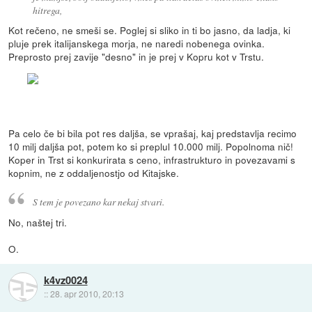
hitrega,
Kot rečeno, ne smeši se. Poglej si sliko in ti bo jasno, da ladja, ki
pluje prek italijanskega morja, ne naredi nobenega ovinka.
Preprosto prej zavije "desno" in je prej v Kopru kot v Trstu.
Pa celo če bi bila pot res daljša, se vprašaj, kaj predstavlja recimo
10 milj daljša pot, potem ko si preplul 10.000 milj. Popolnoma nič!
Koper in Trst si konkurirata s ceno, infrastrukturo in povezavami s
kopnim, ne z oddaljenostjo od Kitajske.
S tem je povezano kar nekaj stvari.
No, naštej tri.
O.
k4vz0024
::
28. apr 2010, 20:13