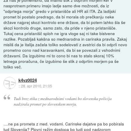
Za nas je pomembno, da imamo stik z odprtim morjem ker v
nasprotnem primeru imajo ladje samo dve možnosti, da iz
"odprtega morja" gredo v pristanišče ali HR ali ITA. Za ladijski
promet bi postalo predrago, da bi morala ob prečkanju neke
države najprej skozi kontrolo ene države, da bi potem lahko šla še
skozi kontrolo druge, samo zato, da pride v njeno pristanišče.
Tukaj cena pristanišč sploh ne igra vloge saj ni take bistvene
razlike. Pozabljaš kakšna so mednarodna in carinska pravila. Zakaj
misliš da je italija začela toliko sodelovati z avstrici da bi odprli novo
prometno cono nad karavankami, da bi se povezali z vshodnimi
državami. Da izgubimo mi to cono bi nas to stalo skoraj 10%
letnega proračuna, če izgubimo še stik z odprtim morjem pa še
toliko več.
k4vz0024
::
28. apr 2010, 21:05
Tudi brez stika z mednarodnimi vodami bo slovenska policija
nadzirala promet po slovenskem morju.
....ne pa prometa z med. vodami. Carinske dajatve pa bo pobirala
tud Slovenija? Plovni režim dostopa bo tudi pod nadzorom