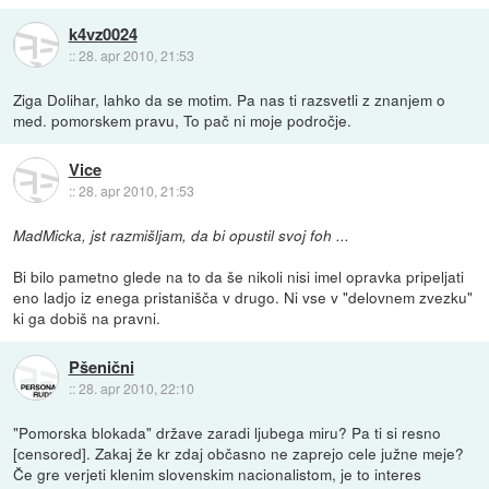
k4vz0024
::
28. apr 2010, 21:53
Ziga Dolihar, lahko da se motim. Pa nas ti razsvetli z znanjem o
med. pomorskem pravu, To pač ni moje področje.
Vice
::
28. apr 2010, 21:53
MadMicka, jst razmišljam, da bi opustil svoj foh ...
Bi bilo pametno glede na to da še nikoli nisi imel opravka pripeljati
eno ladjo iz enega pristanišča v drugo. Ni vse v "delovnem zvezku"
ki ga dobiš na pravni.
Pšenični
::
28. apr 2010, 22:10
"Pomorska blokada" države zaradi ljubega miru? Pa ti si resno
[censored]. Zakaj že kr zdaj občasno ne zaprejo cele južne meje?
Če gre verjeti klenim slovenskim nacionalistom, je to interes