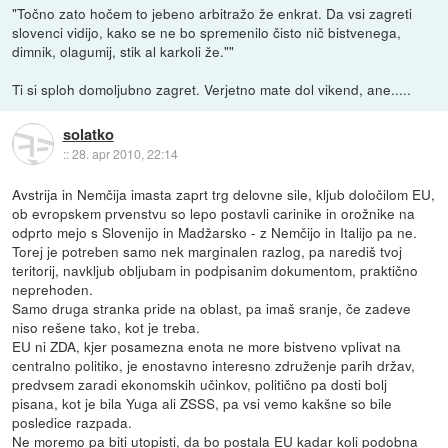
"Točno zato hočem to jebeno arbitražo že enkrat. Da vsi zagreti
slovenci vidijo, kako se ne bo spremenilo čisto nič bistvenega,
dimnik, olagumij, stik al karkoli že.""
Ti si sploh domoljubno zagret. Verjetno mate dol vikend, ane.....
solatko
::
28. apr 2010, 22:14
Avstrija in Nemčija imasta zaprt trg delovne sile, kljub določilom EU,
ob evropskem prvenstvu so lepo postavli carinike in orožnike na
odprto mejo s Slovenijo in Madžarsko - z Nemčijo in Italijo pa ne.
Torej je potreben samo nek marginalen razlog, pa narediš tvoj
teritorij, navkljub obljubam in podpisanim dokumentom, praktično
neprehoden.
Samo druga stranka pride na oblast, pa imaš sranje, če zadeve
niso rešene tako, kot je treba.
EU ni ZDA, kjer posamezna enota ne more bistveno vplivat na
centralno politiko, je enostavno interesno združenje parih držav,
predvsem zaradi ekonomskih učinkov, politično pa dosti bolj
pisana, kot je bila Yuga ali ZSSS, pa vsi vemo kakšne so bile
posledice razpada.
Ne moremo pa biti utopisti, da bo postala EU kadar koli podobna