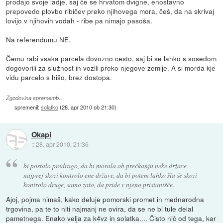
prodajo svoje ladje, saj če se hrvatom dvigne, enostavno
prepovedo plovbo ribičev preko njihovega mora, češ, da na skrivaj
lovijo v njihovih vodah - ribe pa nimajo pasoša.
Na referendumu NE.
Čemu rabi vsaka parcela dovozno cesto, saj bi se lahko s sosedom
dogovorili za služnost in vozili preko njegove zemlje. A si morda kje
vidu parcelo s hišo, brez dostopa.
Zgodovina sprememb…
spremenil:
solatko
(
28. apr 2010 ob 21:30
)
Okapi
::
28. apr 2010, 21:36
bi postalo predrago, da bi morala ob prečkanju neke države
najprej skozi kontrolo ene države, da bi potem lahko šla še skozi
kontrolo druge, samo zato, da pride v njeno pristanišče.
Ajoj, pojma nimaš, kako deluje pomorski promet in mednarodna
trgovina, pa te to niti najmanj ne ovira, da se ne bi tule delal
pametnega. Enako velja za k4vz in solatka.... Čisto nič od tega, kar