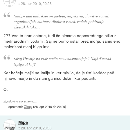
::
28. apr 2010, 20:28
Nadzor nad ladijskim prometom, inšpekcija, članstvo v med.
organizacijah, možnost ribolova v med. vodah, pobiranje
ekoloških taks.....
??? Vse to nam ostane, tudi če nimamo neposrednega stika z
mednarodnimi vodami. Saj ne bomo ostali brez morja, samo eno
malenkost manj bi ga imeli.
zakaj Hrvatje na vsak način temu nasprotujejo? Najbrž zarad
lepšga al kaj?
Ker hočejo mejiti na Italijo in ker mislijo, da je tisti koridor pač
njihovo morje in da nam ga niso dolžni kar podariti.
O.
Zgodovina sprememb…
spremenil:
Okapi
(
28. apr 2010 ob 20:29
)
Mipe
::
28. apr 2010, 20:30