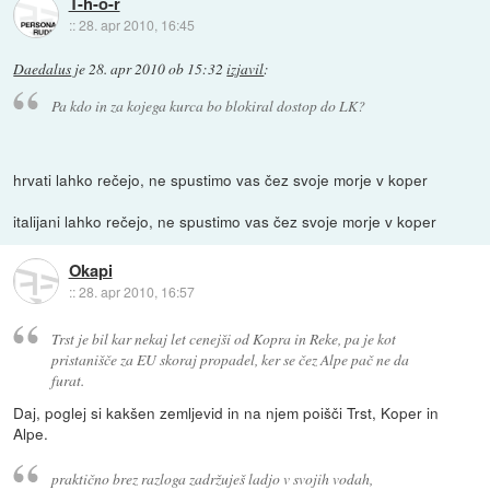
T-h-o-r
::
28. apr 2010, 16:45
Daedalus
je
28. apr 2010 ob 15:32
izjavil
:
Pa kdo in za kojega kurca bo blokiral dostop do LK?
hrvati lahko rečejo, ne spustimo vas čez svoje morje v koper
italijani lahko rečejo, ne spustimo vas čez svoje morje v koper
Okapi
::
28. apr 2010, 16:57
Trst je bil kar nekaj let cenejši od Kopra in Reke, pa je kot
pristanišče za EU skoraj propadel, ker se čez Alpe pač ne da
furat.
Daj, poglej si kakšen zemljevid in na njem poišči Trst, Koper in
Alpe.
praktično brez razloga zadržuješ ladjo v svojih vodah,