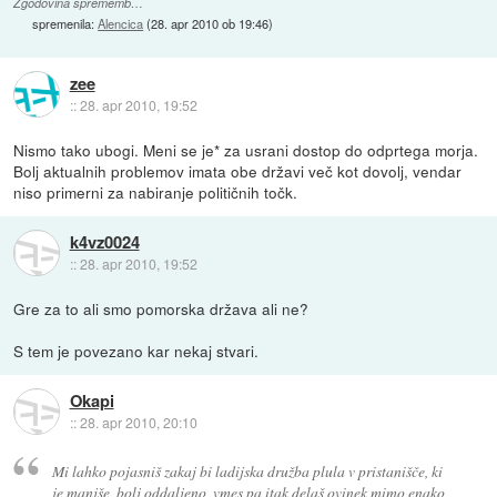
Zgodovina sprememb…
spremenila:
Alencica
(
28. apr 2010 ob 19:46
)
zee
::
28. apr 2010, 19:52
Nismo tako ubogi. Meni se je* za usrani dostop do odprtega morja.
Bolj aktualnih problemov imata obe državi več kot dovolj, vendar
niso primerni za nabiranje političnih točk.
k4vz0024
::
28. apr 2010, 19:52
Gre za to ali smo pomorska država ali ne?
S tem je povezano kar nekaj stvari.
Okapi
::
28. apr 2010, 20:10
Mi lahko pojasniš zakaj bi ladijska družba plula v pristanišče, ki
je manjše, bolj oddaljeno, vmes pa itak delaš ovinek mimo enako