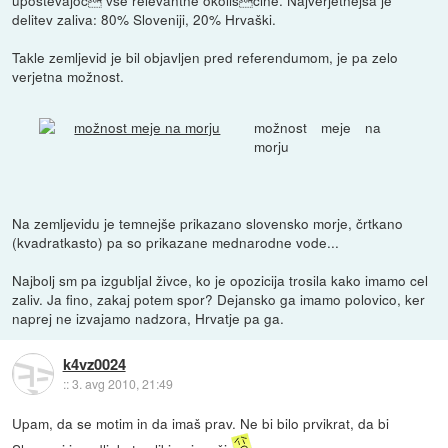
delitev zaliva: 80% Sloveniji, 20% Hrvaški.
Takle zemljevid je bil objavljen pred referendumom, je pa zelo
verjetna možnost.
možnost meje na
morju
Na zemljevidu je temnejše prikazano slovensko morje, črtkano
(kvadratkasto) pa so prikazane mednarodne vode...
Najbolj sm pa izgubljal živce, ko je opozicija trosila kako imamo cel
zaliv. Ja fino, zakaj potem spor? Dejansko ga imamo polovico, ker
naprej ne izvajamo nadzora, Hrvatje pa ga.
k4vz0024
::
3. avg 2010, 21:49
Upam, da se motim in da imaš prav. Ne bi bilo prvikrat, da bi