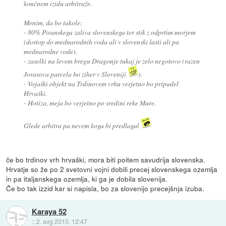
končnem izidu arbitraže.
Menim, da bo takole:
- 80% Piranskega zaliva slovenskega ter stik z odprtim morjem
(dostop do mednarodnih voda ali v slovenski lasti ali pa
mednarodne vode).
- zaselki na levem bregu Dragonje tukaj je zelo negotovo (razen
Jorasova parcela bo ziher v Sloveniji
).
- Vojaški objekt na Trdinovem vrhu verjetno bo pripadel
Hrvaški.
- Hotiza, meja bo verjetno po sredini reke Mure.
Glede arbitra pa nevem koga bi predlagal
če bo trdinov vrh hrvaški, mora biti poitem savudrija slovenska.
Hrvatje so že po 2 svetovni vojni dobili precej slovenskega ozemlja
in pa italjanskega ozemlja, ki ga je dobila slovenija.
Če bo tak izzid kar si napisla, bo za slovenijo precejšnja izuba.
Karaya 52
::
2. avg 2010, 12:47