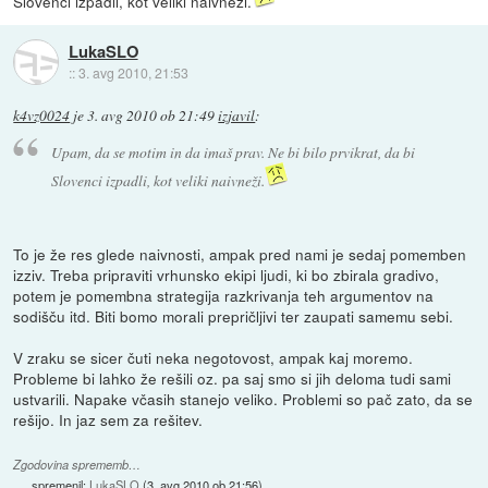
Slovenci izpadli, kot veliki naivneži.
LukaSLO
::
3. avg 2010, 21:53
k4vz0024
je
3. avg 2010 ob 21:49
izjavil
:
Upam, da se motim in da imaš prav. Ne bi bilo prvikrat, da bi
Slovenci izpadli, kot veliki naivneži.
To je že res glede naivnosti, ampak pred nami je sedaj pomemben
izziv. Treba pripraviti vrhunsko ekipi ljudi, ki bo zbirala gradivo,
potem je pomembna strategija razkrivanja teh argumentov na
sodišču itd. Biti bomo morali prepričljivi ter zaupati samemu sebi.
V zraku se sicer čuti neka negotovost, ampak kaj moremo.
Probleme bi lahko že rešili oz. pa saj smo si jih deloma tudi sami
ustvarili. Napake včasih stanejo veliko. Problemi so pač zato, da se
rešijo. In jaz sem za rešitev.
Zgodovina sprememb…
spremenil:
LukaSLO
(
3. avg 2010 ob 21:56
)