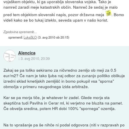
vojaškem objektu, ki ga uporablja slovenska vojska. Tako je
namreč zaradi meje katastrskih občin. Namreč že sedaj je malo
pred tem objektom slovenski napis, pozor državna meja
. Bomo
videli kako se bo tukaj izteklo, seveda upam v našo korist.
Zgodovina sprememb…
spremenil:
LukaSLO
(
3. avg 2010 ob 20:15
)
Alencica
::
3. avg 2010, 20:39
Zakaj se pa toliko sekiramo za ničvredno zemljo ob meji za 0.5
eur/m2? Če nam je tako ljuba naj odbor za zunanjo politiko oblikuje
izredni sklad kmetijskih zemljišč in bomo pokupil vsa "sporna"
območja v primeru neugodnega izida arbitraže.
Kar se pa morja tiče, je whatever kr zadel. Glede morja sta
skeptična tudi Pavliha in Cerar ml, ki verjetno ne bluzita na pamet.
Če obvelja sredina, potem HR dobi 100% "spornega" ozemlja.
Na to vprašanje pa še nihče ni podal odgovora (niti v razpravah po