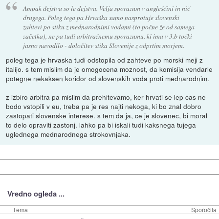
Ampak dejstva so le dejstva. Velja sporazum v angleščini in nič
drugega. Poleg tega pa Hrvaška samo nasprotuje slovenski
zahtevi po stiku z mednarodnimi vodami (to počne že od samega
začetka), ne pa tudi arbitražnemu sporazumu, ki ima v 3.b točki
jasno navodilo - določitev stika Slovenije z odprtim morjem.
poleg tega je hrvaska tudi odstopila od zahteve po morski meji z
italijo. s tem mislim da je omogocena moznost, da komisija vendarle
potegne nekaksen koridor od slovenskih voda proti mednarodnim.
z izbiro arbitra pa mislim da prehitevamo, ker hrvati se lep cas ne
bodo vstopili v eu, treba pa je res najti nekoga, ki bo znal dobro
zastopati slovenske interese. s tem da ja, ce je slovenec, bi moral
to delo opraviti zastonj. lahko pa bi iskali tudi kaksnega tujega
uglednega mednarodnega strokovnjaka.
Vredno ogleda ...
Tema
Sporočila