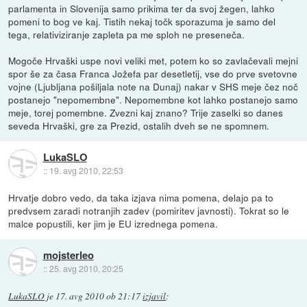
parlamenta in Slovenija samo prikima ter da svoj žegen, lahko
pomeni to bog ve kaj. Tistih nekaj točk sporazuma je samo del
tega, relativiziranje zapleta pa me sploh ne preseneča.
Mogoče Hrvaški uspe novi veliki met, potem ko so zavlačevali mejni
spor še za časa Franca Jožefa par desetletij, vse do prve svetovne
vojne (Ljubljana pošiljala note na Dunaj) nakar v SHS meje čez noč
postanejo "nepomembne". Nepomembne kot lahko postanejo samo
meje, torej pomembne. Zvezni kaj znano? Trije zaselki so danes
seveda Hrvaški, gre za Prezid, ostalih dveh se ne spomnem.
LukaSLO
::
19. avg 2010, 22:53
Hrvatje dobro vedo, da taka izjava nima pomena, delajo pa to
predvsem zaradi notranjih zadev (pomiritev javnosti). Tokrat so le
malce popustili, ker jim je EU izrednega pomena.
mojsterleo
::
25. avg 2010, 20:25
LukaSLO
je
17. avg 2010 ob 21:17
izjavil
: