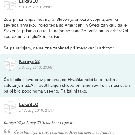
LukaSLO
::
3. avg 2010, 23:07
Zdaj pri izmenjavi not naj bi Slovenija priložila svojo izjavo, ki
zavrača hrvaško. Poleg tega so Američani in Švedi zanikali, da je
Slovenija pristala na to. In najpomembnejše. Velja samo arbitražni
sporazum v angleškem jeziku.
Se pa strinjam, da se zna zapletati pri imenovanju arbitrov.
Karaya 52
::
3. avg 2010, 23:55
Če bi bila izjava brez pomena, se Hrvaška nebi tako trudila z
vpletanjem ZDA in podtikanjen sklepa pri izmenjavi listin, naši strani
pa bi bilo popolnoma vseeno. Pa žal ni tako.
LukaSLO
::
17. avg 2010, 21:17
Karaya 52
je
3. avg 2010 ob 23:55
izjavil
:
Če bi bila izjava brez pomena, se Hrvaška nebi tako trudila z