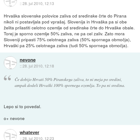
::
28. jul 2010, 12:13
Hrvaška slovenske polovice zaliva od sredinske črte do Pirana
nikoli ni postavljala pod vprašaj. Slovenija in Hrvaška pa si obe
želita prilastiti celotno ozemlje od sredinske črte do Hrvaške obale.
Torej je sporno ozemlje 50% zaliva, ne pa cel zaliv. Zato mora
Sloveniji pripasti 75% celotnega zaliva (50% spornega območja),
Hrvaški pa 25% celotnega zaliva (tudi 50% spornega območja).
nevone
::
28. jul 2010, 12:18
Če dobijo Hrvati 50% Piranskega zaliva, to ni meja po sredini,
ampak dodeli Hrvaški 100% spornega ozemlja. To pa ni sredina.
Lepo si to povedal.
o+ nevone
whatever
::
28. jul 2010, 12:23