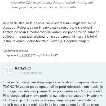
vpletanjem ZDA in podtikanjen sklepa pri izmenjavi listin, naši
strani pa bi bilo popolnoma vseeno. Pa žal ni tako.
Ampak dejstva so le dejstva. Velja sporazum v angleščini in nič
drugega. Poleg tega pa Hrvaška samo nasprotuje slovenski
zahtevi po stiku z mednarodnimi vodami (to počne že od samega
začetka), ne pa tudi arbitražnemu sporazumu, ki ima v 3.b točki
jasno navodilo - določitev stika Slovenije z odprtim morjem.
Zgodovina sprememb…
spremenil:
LukaSLO
(
17. avg 2010 ob 21:17
)
Karaya 52
::
17. avg 2010, 21:59
Ti ne morem verjet ker dogajanje kaže da stvar ni nepomembna na
TOČNO TA zaplet pa so opozarjali že pred referendumom in zdaj je
tu, na grozo vseh pravljičarjev, ki so pripovedovali o "končni rešitvi"
Piranskega zaliva v roku parih let oz. celo pred vstopom Hrvaške v
EU. Slovenija in Hrvaška iščeta najmanjši skupni imenovalec s
katerih bosta šla v arbitražo in če je v tem paketu še njihov sklep