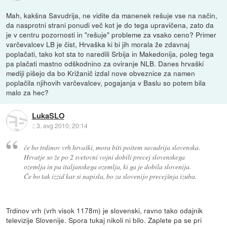
Mah, kakšna Savudrija, ne vidite da manenek rešuje vse na način,
da nasprotni strani ponudi več kot je do tega upravičena, zato da
je v centru pozornosti in "rešuje" probleme za vsako ceno? Primer
varčevalcev LB je čist, Hrvaška ki bi jih morala že zdavnaj
poplačati, tako kot sta to naredili Srbija in Makedonija, poleg tega
pa plačati mastno odškodnino za oviranje NLB. Danes hrvaški
mediji pišejo da bo Križanič izdal nove obveznice za namen
poplačila njihovih varčevalcev, pogajanja v Baslu so potem bila
malo za hec?
LukaSLO
::
3. avg 2010, 20:14
če bo trdinov vrh hrvaški, mora biti poitem savudrija slovenska.
Hrvatje so že po 2 svetovni vojni dobili precej slovenskega
ozemlja in pa italjanskega ozemlja, ki ga je dobila slovenija.
Če bo tak izzid kar si napisla, bo za slovenijo precejšnja izuba.
Trdinov vrh (vrh visok 1178m) je slovenski, ravno tako odajnik
televizije Slovenije. Spora tukaj nikoli ni bilo. Zaplete pa se pri