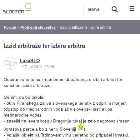
☰
Forum
»
Problemi človeštva
»
Izzid arbitraže ter izbira arbitra
Izzid arbitraže ter izbira arbitra
LukaSLO
::
27. jul 2010, 23:06
Odpiram eno temo z namenom debatiranja o izbiri arbitra ter
končnem izidu arbitraže.
Menim, da bo takole:
- 80% Piranskega zaliva slovenskega ter stik z odprtim morjem
(dostop do mednarodnih voda ali v slovenski lasti ali pa
mednarodne vode).
- zaselki na levem bregu Dragonje tukaj je zelo negotovo (razen
Jorasova parcela bo ziher v Sloveniji
).
- Vojaški objekt na Trdinovem vrhu verjetno bo pripadel Hrvaški.