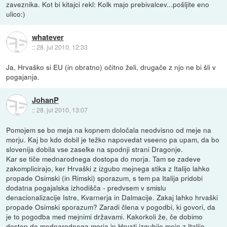
zaveznika. Kot bi kitajci rekl: Kolk majo prebivalcev...pošljite eno
ulico:)
whatever
::
28. jul 2010, 12:33
Ja, Hrvaško si EU (in obratno) očitno želi, drugače z njo ne bi šli v
pogajanja.
JohanP
::
28. jul 2010, 13:07
Pomojem se bo meja na kopnem določala neodvisno od meje na
morju. Kaj bo kdo dobil je težko napovedat vseeno pa upam, da bo
slovenija dobila vse zaselke na spodnji strani Dragonje.
Kar se tiče mednarodnega dostopa do morja. Tam se zadeve
zakomplicirajo, ker Hrvaški z izgubo mejnega stika z Italijo lahko
propade Osimski (in Rimski) sporazum, s tem pa Italija pridobi
dodatna pogajalska izhodišča - predvsem v smislu
denacionalizacije Istre, Kvarnerja in Dalmacije. Zakaj lahko hrvaški
propade Osimski sporazum? Zaradi člena v pogodbi, ki govori, da
je to pogodba med mejnimi državami. Kakorkoli že, če dobimo
dostop do mednarodnega morja in Hrvati izgubijo mejo z Italijo