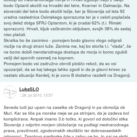
bodo Optanti skočili na hrvaški del Istre, Kvarner in Dalmacijo. Na
slovenski del Istre bodo skočili težje, ker je Slovenija od leta 92
uradna naslednica Osimskega sporazuma ter je v celoti poplačala
svoj delež dolga SFRJ Optantom, ki je znašal 62% (t.i. Rimski
sporazum). Hrvati, kljub večkratnim obljubam, svojih 38% do sedaj
niso plačali.
Skratka bo še zanimivo - pomojem bodo glavno vlogo odigrali
možje na drugi strani luže. Zanima me, kaj bo storila t.i. "vlada", če
ne bomo dobili mendarodnega dostopa do morja in bomo zgubili
večji del spornih ozemelj na kopnem.
Pomojem bodo vsi zadružno obrnili ploščo rekoč, da so vsi
opozarjali, da se kaj takega lahko zgodi in da je glavni krivec za
nastalo situacijo Kardelj, ki je cono B dodatno razdelil na Dragonji.
LukaSLO
::
28. jul 2010, 13:57
Seveda tudi jaz upam na zaselke ob Dragonji in pa območja ob
Muri. Kar se tiče pa morske meje se pa strinjam, da je zadeva bol
komplicirana. Ampak imamo 3.b točko, ki govori od določitvi stika
Slovenije z odprtim morjem (določanje na podlagi mednarodnega
prava, pravičnosti, zgodovinskih okoliščin ter dobrososedskih
odnosov). Zagotovo sredinske črte v zalivu ne bo, to naj ne skrbi