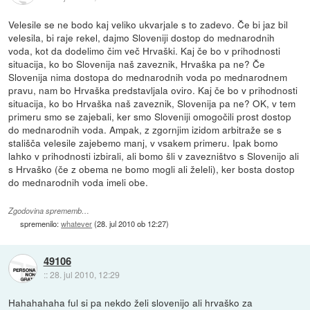
Velesile se ne bodo kaj veliko ukvarjale s to zadevo. Če bi jaz bil
velesila, bi raje rekel, dajmo Sloveniji dostop do mednarodnih
voda, kot da dodelimo čim več Hrvaški. Kaj če bo v prihodnosti
situacija, ko bo Slovenija naš zaveznik, Hrvaška pa ne? Če
Slovenija nima dostopa do mednarodnih voda po mednarodnem
pravu, nam bo Hrvaška predstavljala oviro. Kaj če bo v prihodnosti
situacija, ko bo Hrvaška naš zaveznik, Slovenija pa ne? OK, v tem
primeru smo se zajebali, ker smo Sloveniji omogočili prost dostop
do mednarodnih voda. Ampak, z zgornjim izidom arbitraže se s
stališča velesile zajebemo manj, v vsakem primeru. Ipak bomo
lahko v prihodnosti izbirali, ali bomo šli v zavezništvo s Slovenijo ali
s Hrvaško (če z obema ne bomo mogli ali želeli), ker bosta dostop
do mednarodnih voda imeli obe.
Zgodovina sprememb…
spremenilo:
whatever
(
28. jul 2010 ob 12:27
)
49106
::
28. jul 2010, 12:29
Hahahahaha ful si pa nekdo želi slovenijo ali hrvaško za