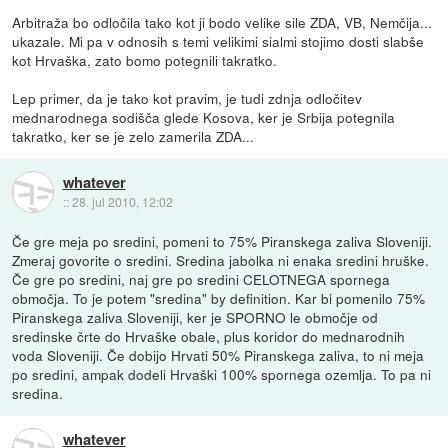
Arbitraža bo odločila tako kot ji bodo velike sile ZDA, VB, Nemčija...
ukazale. Mi pa v odnosih s temi velikimi sialmi stojimo dosti slabše
kot Hrvaška, zato bomo potegnili takratko.
Lep primer, da je tako kot pravim, je tudi zdnja odločitev
mednarodnega sodišča glede Kosova, ker je Srbija potegnila
takratko, ker se je zelo zamerila ZDA...
whatever
::
28. jul 2010, 12:02
Če gre meja po sredini, pomeni to 75% Piranskega zaliva Sloveniji.
Zmeraj govorite o sredini. Sredina jabolka ni enaka sredini hruške.
Če gre po sredini, naj gre po sredini CELOTNEGA spornega
območja. To je potem "sredina" by definition. Kar bi pomenilo 75%
Piranskega zaliva Sloveniji, ker je SPORNO le območje od
sredinske črte do Hrvaške obale, plus koridor do mednarodnih
voda Sloveniji. Če dobijo Hrvati 50% Piranskega zaliva, to ni meja
po sredini, ampak dodeli Hrvaški 100% spornega ozemlja. To pa ni
sredina.
whatever