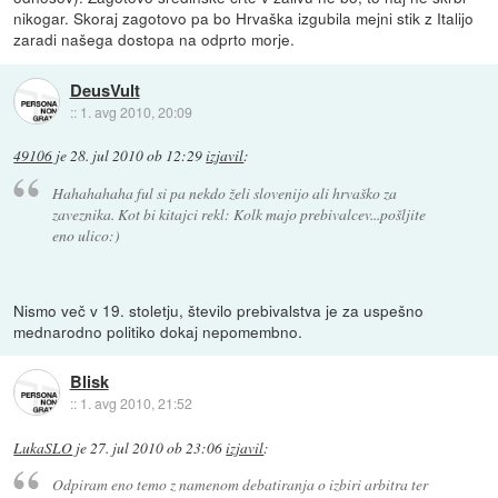
nikogar. Skoraj zagotovo pa bo Hrvaška izgubila mejni stik z Italijo
zaradi našega dostopa na odprto morje.
DeusVult
::
1. avg 2010, 20:09
49106
je
28. jul 2010 ob 12:29
izjavil
:
Hahahahaha ful si pa nekdo želi slovenijo ali hrvaško za
zaveznika. Kot bi kitajci rekl: Kolk majo prebivalcev...pošljite
eno ulico:)
Nismo več v 19. stoletju, število prebivalstva je za uspešno
mednarodno politiko dokaj nepomembno.
Blisk
::
1. avg 2010, 21:52
LukaSLO
je
27. jul 2010 ob 23:06
izjavil
:
Odpiram eno temo z namenom debatiranja o izbiri arbitra ter