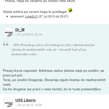
- Hotiza, meja bo verjetno po sredini reke Mure.
Glede arbitra pa nevem koga bi predlagal
spremenil:
LukaSLO
(
27. jul 2010 ob 23:07
)
Dr_M
::
27. jul 2010, 23:16
- 80% Piranskega zaliva slovenskega ter stik z odprtim morjem
(dostop do mednarodnih voda ali v slovenski lasti ali pa
mednarodne vode).
Precej drzna napoved. Arbitraza vedno doloca mejo po sredini, se
pravi pol-pol.
Torej, po sredini Dragonje, Slovenija izgubi dostop do mednarodnih
voda.
Ce bo drugace (se pravi v naso korist), bo to hudo presenetljivo.
USS Liberty
::
28. jul 2010, 10:00