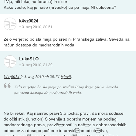
TVju, niti tukaj na forumu) in sicer:
Kako veste, kaj je naše (hrvaško) če pa meja NI določena?
k4vz0024
::
3. avg 2010, 20:51
Zelo verjetno bo šla meja po sredini Piranskega zaliva. Seveda na
račun dostopa do mednarodnih voda.
LukaSLO
::
3. avg 2010, 21:39
k4vz0024
je
3. avg 2010 ob 20:51
izjavil
:
Zelo verjetno bo šla meja po sredini Piranskega zaliva. Seveda
na račun dostopa do mednarodnih voda.
Ne bi rekel. Kaj namreč pravi 3.b točka: pravi, da mora sodišče
določiti stik (junction) Slovenije z odprtim morjem na podlagi
mednarodnega prava, pravičnosti in načela dobrososedskih
odnosov za dosego poštene in pravične odločitve,
upoštevajoč vse relevantne okoliščine. Najverjetnejša je