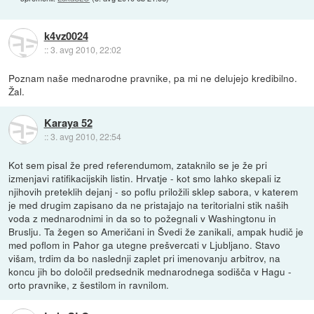
k4vz0024
::
3. avg 2010, 22:02
Poznam naše mednarodne pravnike, pa mi ne delujejo kredibilno.
Žal.
Karaya 52
::
3. avg 2010, 22:54
Kot sem pisal že pred referendumom, zataknilo se je že pri
izmenjavi ratifikacijskih listin. Hrvatje - kot smo lahko skepali iz
njihovih preteklih dejanj - so poflu priložili sklep sabora, v katerem
je med drugim zapisano da ne pristajajo na teritorialni stik naših
voda z mednarodnimi in da so to požegnali v Washingtonu in
Bruslju. Ta žegen so Američani in Švedi že zanikali, ampak hudič je
med poflom in Pahor ga utegne prešvercati v Ljubljano. Stavo
višam, trdim da bo naslednji zaplet pri imenovanju arbitrov, na
koncu jih bo določil predsednik mednarodnega sodišča v Hagu -
orto pravnike, z šestilom in ravnilom.