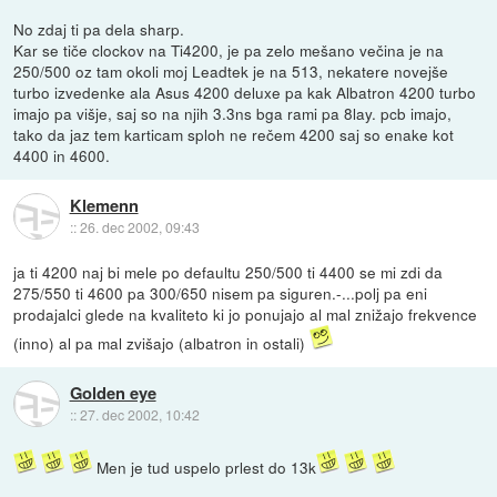
No zdaj ti pa dela sharp.
Kar se tiče clockov na Ti4200, je pa zelo mešano večina je na
250/500 oz tam okoli moj Leadtek je na 513, nekatere novejše
turbo izvedenke ala Asus 4200 deluxe pa kak Albatron 4200 turbo
imajo pa višje, saj so na njih 3.3ns bga rami pa 8lay. pcb imajo,
tako da jaz tem karticam sploh ne rečem 4200 saj so enake kot
4400 in 4600.
Klemenn
::
26. dec 2002, 09:43
ja ti 4200 naj bi mele po defaultu 250/500 ti 4400 se mi zdi da
275/550 ti 4600 pa 300/650 nisem pa siguren.-...polj pa eni
prodajalci glede na kvaliteto ki jo ponujajo al mal znižajo frekvence
(inno) al pa mal zvišajo (albatron in ostali)
Golden eye
::
27. dec 2002, 10:42
Men je tud uspelo prlest do 13k