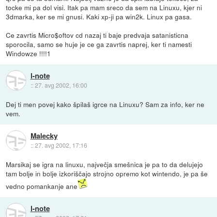
tocke mi pa dol visi. Itak pa mam sreco da sem na Linuxu, kjer ni
3dmarka, ker se mi gnusi. Kaki xp-ji pa win2k. Linux pa gasa.
Ce zavrtis Micro$oftov cd nazaj ti baje predvaja satanisticna
sporocila, samo se huje je ce ga zavrtis naprej, ker ti namesti
Windowze !!!!1
l-note
::
27. avg 2002, 16:00
Dej ti men povej kako špilaš igrce na Linuxu? Sam za info, ker ne
vem.
Malecky
::
27. avg 2002, 17:16
Marsikaj se igra na linuxu, največja smešnica je pa to da delujejo
tam bolje in bolje izkoriščajo strojno opremo kot wintendo, je pa še
vedno pomankanje ane
l-note