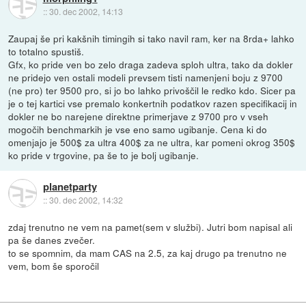
::
30. dec 2002, 14:13
Zaupaj še pri kakšnih timingih si tako navil ram, ker na 8rda+ lahko
to totalno spustiš.
Gfx, ko pride ven bo zelo draga zadeva sploh ultra, tako da dokler
ne pridejo ven ostali modeli prevsem tisti namenjeni boju z 9700
(ne pro) ter 9500 pro, si jo bo lahko privoščil le redko kdo. Sicer pa
je o tej kartici vse premalo konkertnih podatkov razen specifikacij in
dokler ne bo narejene direktne primerjave z 9700 pro v vseh
mogočih benchmarkih je vse eno samo ugibanje. Cena ki do
omenjajo je 500$ za ultra 400$ za ne ultra, kar pomeni okrog 350$
ko pride v trgovine, pa še to je bolj ugibanje.
planetparty
::
30. dec 2002, 14:32
zdaj trenutno ne vem na pamet(sem v službi). Jutri bom napisal ali
pa še danes zvečer.
to se spomnim, da mam CAS na 2.5, za kaj drugo pa trenutno ne
vem, bom še sporočil