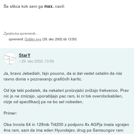
Še slikca kok sem ga
navil:
max.
Zgodovina sprememb…
spremenil:
Golden eye
(
29. dec 2002 ob 13:50
)
StarY
::
29. dec 2002, 13:56
Ja, bravo Jebediah, fajn poucno, da si dal vedet ostalim da nisi
ravno doma v poznavanju grafičnih kartic.
Od kje tebi podatek, da nekateri proizvjalci znižajo frekvenco. Prav
nic jo ne zmizajo, uporabljajo pac ram, ki ni tok overclockabilen,
nizje od specifikacij pa ne bo sel nobeden.
Primer:
Oba Innota 64 in 128mb Ti4200 z podporo 8x AGPja imata vgrajen
4ns ram, sam da ima eden Hyundajev, drug pa Samsungov ram