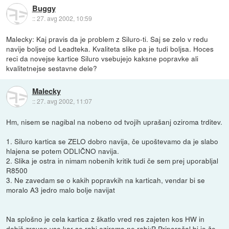
Buggy
::
27. avg 2002, 10:59
Malecky: Kaj pravis da je problem z Siluro-ti. Saj se zelo v redu
navije boljse od Leadteka. Kvaliteta slike pa je tudi boljsa. Hoces
reci da novejse kartice Siluro vsebujejo kaksne popravke ali
kvalitetnejse sestavne dele?
Malecky
::
27. avg 2002, 11:07
Hm, nisem se nagibal na nobeno od tvojih uprašanj oziroma trditev.
1. Siluro kartica se ZELO dobro navija, če upoštevamo da je slabo
hlajena se potem ODLIČNO navija.
2. Slika je ostra in nimam nobenih kritik tudi če sem prej uporabljal
R8500
3. Ne zavedam se o kakih popravkih na karticah, vendar bi se
moralo A3 jedro malo bolje navijat
Na splošno je cela kartica z škatlo vred res zajeten kos HW in
dobiš zraven vse kar se rabi oziroma ne rabi:P Priporočal bi jo že,