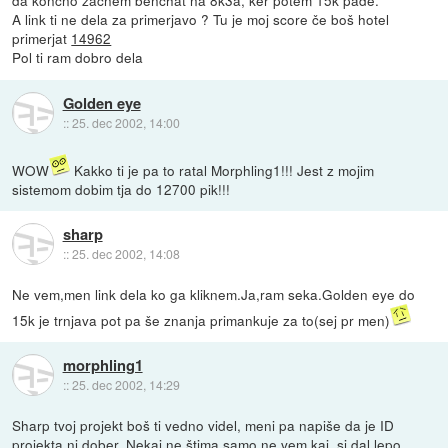
da končno začnem benchat na 8k3a, ker potem 15k pade.
A link ti ne dela za primerjavo ? Tu je moj score če boš hotel
primerjat
14962
Pol ti ram dobro dela
Golden eye
::
25. dec 2002, 14:00
WOW
Kakko ti je pa to ratal Morphling1!!! Jest z mojim
sistemom dobim tja do 12700 pik!!!
sharp
::
25. dec 2002, 14:08
Ne vem,men link dela ko ga kliknem.Ja,ram seka.Golden eye do
15k je trnjava pot pa še znanja primankuje za to(sej pr men)
morphling1
::
25. dec 2002, 14:29
Sharp tvoj projekt boš ti vedno videl, meni pa napiše da je ID
projekta ni dober. Nekaj ne štima samo ne vem kaj, si dal lepo