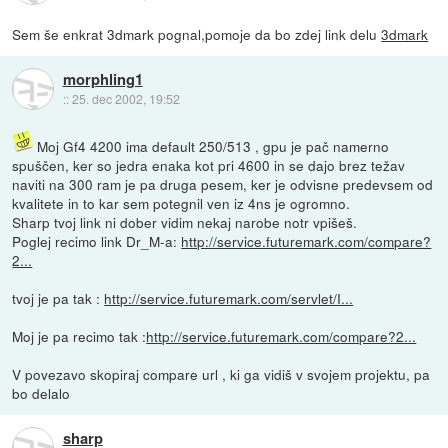
Sem še enkrat 3dmark pognal,pomoje da bo zdej link delu
3dmark
morphling1
::
25. dec 2002, 19:52
Moj Gf4 4200 ima default 250/513 , gpu je pač namerno
spuščen, ker so jedra enaka kot pri 4600 in se dajo brez težav
naviti na 300 ram je pa druga pesem, ker je odvisne predevsem od
kvalitete in to kar sem potegnil ven iz 4ns je ogromno.
Sharp tvoj link ni dober vidim nekaj narobe notr vpišeš.
Poglej recimo link Dr_M-a:
http://service.futuremark.com/compare?
2...
tvoj je pa tak :
http://service.futuremark.com/servlet/I...
Moj je pa recimo tak :
http://service.futuremark.com/compare?2...
V povezavo skopiraj compare url , ki ga vidiš v svojem projektu, pa
bo delalo
sharp