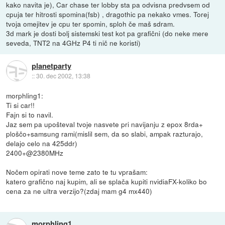
kako navita je), Car chase ter lobby sta pa odvisna predvsem od
cpuja ter hitrosti spomina(fsb) , dragothic pa nekako vmes. Torej
tvoja omejitev je cpu ter spomin, sploh če maš sdram.
3d mark je dosti bolj sistemski test kot pa grafični (do neke mere
seveda, TNT2 na 4GHz P4 ti nič ne koristi)
planetparty
::
30. dec 2002, 13:38
morphling1:
Ti si car!!
Fajn si to navil.
Jaz sem pa upošteval tvoje nasvete pri navijanju z epox 8rda+
ploščo+samsung rami(mislil sem, da so slabi, ampak razturajo,
delajo celo na 425ddr)
2400+@2380MHz
Nočem opirati nove teme zato te tu vprašam:
katero grafično naj kupim, ali se splača kupiti nvidiaFX-koliko bo
cena za ne ultra verzijo?(zdaj mam g4 mx440)
morphling1