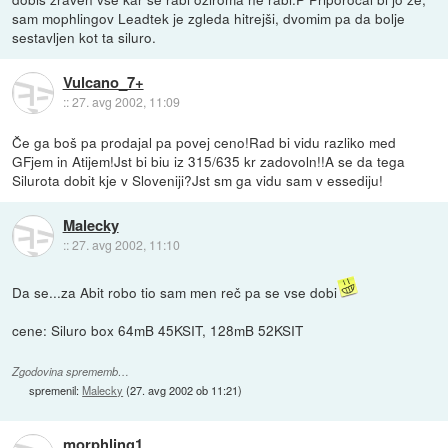
sam mophlingov Leadtek je zgleda hitrejši, dvomim pa da bolje
sestavljen kot ta siluro.
Vulcano_7+
::
27. avg 2002, 11:09
Če ga boš pa prodajal pa povej ceno!Rad bi vidu razliko med
GFjem in Atijem!Jst bi biu iz 315/635 kr zadovoln!!A se da tega
Silurota dobit kje v Sloveniji?Jst sm ga vidu sam v essediju!
Malecky
::
27. avg 2002, 11:10
Da se...za Abit robo tio sam men reč pa se vse dobi
cene: Siluro box 64mB 45KSIT, 128mB 52KSIT
Zgodovina sprememb…
spremenil:
Malecky
(
27. avg 2002 ob 11:21
)
morphling1