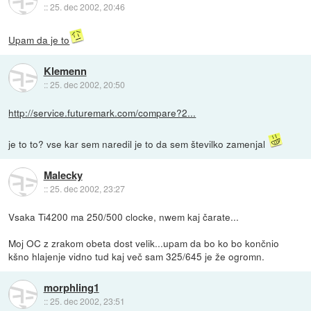
::
25. dec 2002, 20:46
Upam da je to
Klemenn
::
25. dec 2002, 20:50
http://service.futuremark.com/compare?2...
je to to? vse kar sem naredil je to da sem številko zamenjal
Malecky
::
25. dec 2002, 23:27
Vsaka Ti4200 ma 250/500 clocke, nwem kaj čarate...
Moj OC z zrakom obeta dost velik...upam da bo ko bo končnio
kšno hlajenje vidno tud kaj več sam 325/645 je že ogromn.
morphling1
::
25. dec 2002, 23:51