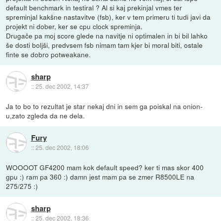
default benchmark in testiral ? Al si kaj prekinjal vmes ter
spreminjal kakšne nastavitve (fsb), ker v tem primeru ti tudi javi da
projekt ni dober, ker se cpu clock spreminja.
Drugače pa moj score glede na navitje ni optimalen in bi bil lahko
še dosti boljši, predvsem fsb nimam tam kjer bi moral biti, ostale
finte se dobro potweakane.
sharp
::
25. dec 2002, 14:37
Ja to bo to rezultat je star nekaj dni in sem ga poiskal na onion-
u,zato zgleda da ne dela.
Fury
::
25. dec 2002, 18:06
WOOOOT GF4200 mam kok default speed? ker ti mas skor 400
gpu :) ram pa 360 :) damn jest mam pa se zmer R8500LE na
275/275 :)
sharp
::
25. dec 2002, 18:36