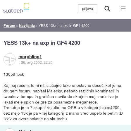
☰
Forum
»
Navijanje
»
YESS 13k+ na axp in GF4 4200
YESS 13k+ na axp in GF4 4200
morphling1
::
26. avg 2002, 22:20
13059 točk
Kaj naj rečem, to ni niti slučajno tako enostavno doseči kot je na
drugem forumu napisal Malecky, nešteto različnih kombinacij in
tweakov, ter cpu in grafična navita do skrajnih mej, zanimivo je
iskati meje sploh če gre za posamezne megaherce.
Trenutno je to 7 skupni rezultat na ORB-u v kategoriji axp/4200,
čez mejo 13k je pa v tej kategoriji z mano vred uspelo le petim :D
Izziv za overclockerje na slo-techu