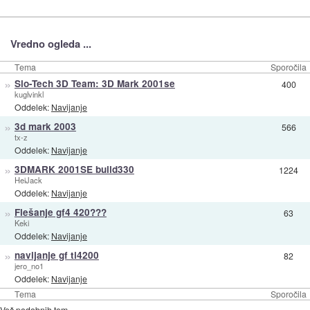
Vredno ogleda ...
Tema
Sporočila
»
Slo-Tech 3D Team: 3D Mark 2001se
400
kuglvinkl
Oddelek:
Navijanje
»
3d mark 2003
566
tx-z
Oddelek:
Navijanje
»
3DMARK 2001SE build330
1224
HeiJack
Oddelek:
Navijanje
»
Flešanje gf4 420???
63
Keki
Oddelek:
Navijanje
»
navijanje gf ti4200
82
jero_no1
Oddelek:
Navijanje
Tema
Sporočila
Več podobnih tem