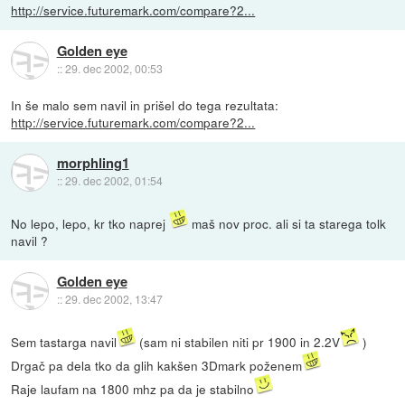
http://service.futuremark.com/compare?2...
Golden eye
::
29. dec 2002, 00:53
In še malo sem navil in prišel do tega rezultata:
http://service.futuremark.com/compare?2...
morphling1
::
29. dec 2002, 01:54
No lepo, lepo, kr tko naprej
maš nov proc. ali si ta starega tolk
navil ?
Golden eye
::
29. dec 2002, 13:47
Sem tastarga navil
(sam ni stabilen niti pr 1900 in 2.2V
)
Drgač pa dela tko da glih kakšen 3Dmark poženem
Raje laufam na 1800 mhz pa da je stabilno