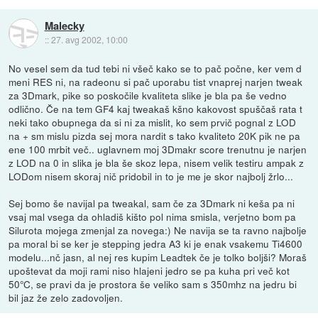
Malecky
::
27. avg 2002, 10:00
No vesel sem da tud tebi ni všeč kako se to pač počne, ker vem d
meni RES ni, na radeonu si pač uporabu tist vnaprej narjen tweak
za 3Dmark, pike so poskočile kvaliteta slike je bla pa še vedno
odlično. Če na tem GF4 kaj tweakaš kšno kakovost spuščaš rata t
neki tako obupnega da si ni za mislit, ko sem prvič pognal z LOD
na + sm mislu pizda sej mora nardit s tako kvaliteto 20K pik ne pa
ene 100 mrbit več.. uglavnem moj 3Dmakr score trenutnu je narjen
z LOD na 0 in slika je bla še skoz lepa, nisem velik testiru ampak z
LODom nisem skoraj nič pridobil in to je me je skor najbolj žrlo...
Sej bomo še navijal pa tweakal, sam če za 3Dmark ni keša pa ni
vsaj mal vsega da ohladiš kišto pol nima smisla, verjetno bom pa
Silurota mojega zmenjal za novega:) Ne navija se ta ravno najbolje
pa moral bi se ker je stepping jedra A3 ki je enak vsakemu Ti4600
modelu...nč jasn, al nej res kupim Leadtek če je tolko boljši? Moraš
upoštevat da moji rami niso hlajeni jedro se pa kuha pri več kot
50°C, se pravi da je prostora še veliko sam s 350mhz na jedru bi
bil jaz že zelo zadovoljen.