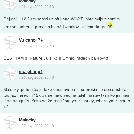
Malecky
::
26. avg 2002, 22:53
Dej dej....12K sm naredu z sfukano WinXP inštalacijo z samim
zrakom nobenih pravih mhz nč Tweakov...ej ima da gre
Vulcano_7+
::
26. avg 2002, 22:53
ČESTITAM !!! Nature 70 slikc !! Uff moj radeon pa 45-48 !
morphling1
::
26. avg 2002, 23:48
Malecky, potem če je tako enostavno mi pa prosim to demonstriraj,
tud jaz naredim 12k pa še malo več na takih nastavitvah ko jih maš
ti pa na xp-jih. Kako se že reče "put your money, where your mouth
is"
Malecky
::
27. avg 2002, 00:13