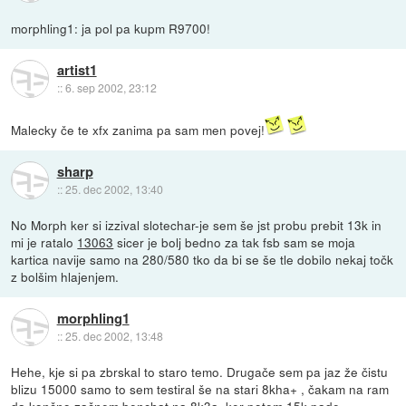
morphling1: ja pol pa kupm R9700!
artist1
::
6. sep 2002, 23:12
Malecky če te xfx zanima pa sam men povej!
sharp
::
25. dec 2002, 13:40
No Morph ker si izzival slotechar-je sem še jst probu prebit 13k in
mi je ratalo
13063
sicer je bolj bedno za tak fsb sam se moja
kartica navije samo na 280/580 tko da bi se še tle dobilo nekaj točk
z bolšim hlajenjem.
morphling1
::
25. dec 2002, 13:48
Hehe, kje si pa zbrskal to staro temo. Drugače sem pa jaz že čistu
blizu 15000 samo to sem testiral še na stari 8kha+ , čakam na ram