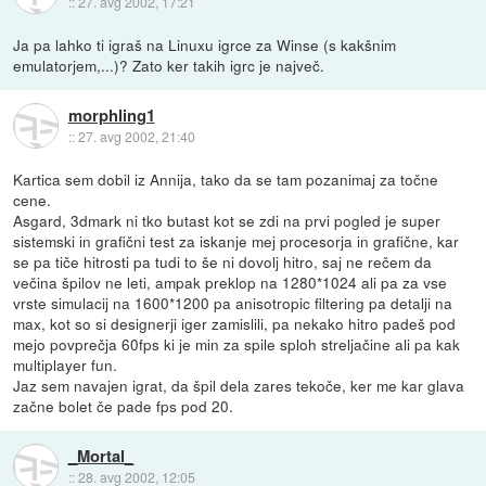
::
27. avg 2002, 17:21
Ja pa lahko ti igraš na Linuxu igrce za Winse (s kakšnim
emulatorjem,...)? Zato ker takih igrc je največ.
morphling1
::
27. avg 2002, 21:40
Kartica sem dobil iz Annija, tako da se tam pozanimaj za točne
cene.
Asgard, 3dmark ni tko butast kot se zdi na prvi pogled je super
sistemski in grafični test za iskanje mej procesorja in grafične, kar
se pa tiče hitrosti pa tudi to še ni dovolj hitro, saj ne rečem da
večina špilov ne leti, ampak preklop na 1280*1024 ali pa za vse
vrste simulacij na 1600*1200 pa anisotropic filtering pa detalji na
max, kot so si designerji iger zamislili, pa nekako hitro padeš pod
mejo povprečja 60fps ki je min za spile sploh streljačine ali pa kak
multiplayer fun.
Jaz sem navajen igrat, da špil dela zares tekoče, ker me kar glava
začne bolet če pade fps pod 20.
_Mortal_
::
28. avg 2002, 12:05