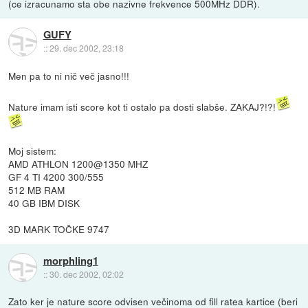
(ce izracunamo sta obe nazivne frekvence 500MHz DDR).
GUFY
::
29. dec 2002, 23:18
Men pa to ni nič več jasno!!!
Nature imam isti score kot ti ostalo pa dosti slabše. ZAKAJ?!?!
Moj sistem:
AMD ATHLON 1200@1350 MHZ
GF 4 TI 4200 300/555
512 MB RAM
40 GB IBM DISK
3D MARK TOČKE 9747
morphling1
::
30. dec 2002, 02:02
Zato ker je nature score odvisen večinoma od fill ratea kartice (beri