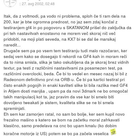
::
27. avg 2002, 02:48
Itak, da z voltmodi, pa vodo ni problema, sploh če ti ram dela na
200, kar je btw ogromna prednost, no jaz sem zdaj končal z
testiranjem gf4 in po pogovoru s SKATANOM prišel do zaključka da
pri teh nastavitvah enostavno ne morem več skoraj nič več
pridobiti, na moji plati seveda, na KX7 bi se dal še marsikaj
naredit...
Drugače sem pa po vsem tem testiranju tudi malo razočaran, ker
sedaj vem kako se dosegajo ti rekordi na GF4-kah in moram reči
da to nima smisla, slika je tako oskubljena da je skoraj brez vidnih
textur, pa testi z različnimi nastavitvami za posamezen test, pa
različnimi overclocki, beda. Če bi to vedel en mesec nazaj bi bil z
Radeonom definitivno prvi na ORB-u. Če bi pa kartici testiral pri
čisto enakih pogojih in enaki kavliteti slike bi bila razlika med GF4
in Atijem dosti manjša , upam pa da novi 3dmark ne bo omogočal
takih manipulacij kot ta, jaz pravim da vse kar bi smelo biti
dovoljeno tweakati je sistem, kvaliteta slike se ne bi smela
spreminjati.
Eh sem kar zamorjen ratal, no sam bo bolje, ker sem kupil novo
frezalno mašino s katero se bom na začetku moral zafrkavati
klasično, samo predelava na cnc bo upam kmalu (ko dobim
koračne motorje iz US) potem se bo pa začela veselica