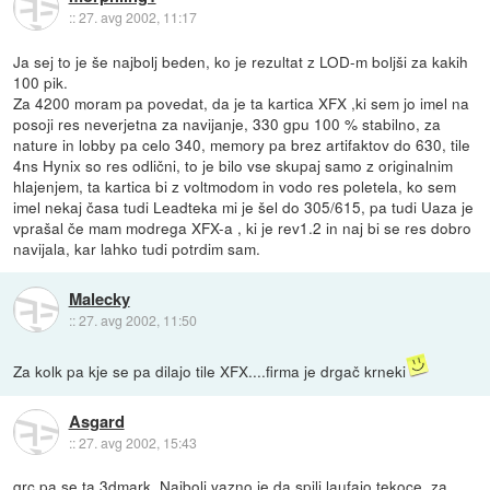
::
27. avg 2002, 11:17
Ja sej to je še najbolj beden, ko je rezultat z LOD-m boljši za kakih
100 pik.
Za 4200 moram pa povedat, da je ta kartica XFX ,ki sem jo imel na
posoji res neverjetna za navijanje, 330 gpu 100 % stabilno, za
nature in lobby pa celo 340, memory pa brez artifaktov do 630, tile
4ns Hynix so res odlični, to je bilo vse skupaj samo z originalnim
hlajenjem, ta kartica bi z voltmodom in vodo res poletela, ko sem
imel nekaj časa tudi Leadteka mi je šel do 305/615, pa tudi Uaza je
vprašal če mam modrega XFX-a , ki je rev1.2 in naj bi se res dobro
navijala, kar lahko tudi potrdim sam.
Malecky
::
27. avg 2002, 11:50
Za kolk pa kje se pa dilajo tile XFX....firma je drgač krneki
Asgard
::
27. avg 2002, 15:43
qrc pa se ta 3dmark. Najbolj vazno je da spili laufajo tekoce, za