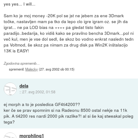
yes yes... I will...
Sam ko je moj money -20K pol se jst ne jebem za ene 3Dmark
točke, nastavljen mam pa tko da lepo clo igre igram oz. se jih da
igrat... ne pa LOD bias na ++++ pa gledat tisto fakin
paradijo..bedarija, ko vidiš kako se pravilno bencha 3Dmark...pol ni
več kul, men je vse dol sedl, še skoz bo vodno enkrat nasledn tedn
pa Voltmod, še skoz pa nimam za drug disk pa Win2K inštalacijo
13K is EASY!
Zgodovina sprememb…
spremenil:
Malecky
(
27. avg 2002 ob 00:15
)
dela
::
27. avg 2002, 01:58
ej morph a to je posledica GF4ti4200??
ker če se prav spomnim si na Radeonu 8500 ostal nekje na 11k
pik. A ti4200 res nardi 2000 pik razlike?! al si še kaj stweakal poleg
tega?
morphling1