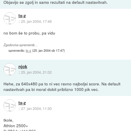
Objavijo se zgolj in samo rezultati na default nastavitvah.
tx-z
::
25. jan 2004, 17:46
no bom še to probu, pa vidu
Zgodovina sprememb…
spremenilo:
tx-z
(
25. jan 2004 ob 17:47
)
njok
::
25. jan 2004, 21:02
Hehe, za 640x480 pa to ni vec ravno najboljsi score. Na default
nastavitvah pa bi moral dobit priblizno 1000 pik vec.
tx-z
::
27. jan 2004, 11:30
tkole,
Athlon 2500+