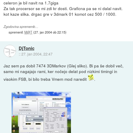
celeron je bil navit na 1.7giga
Za tak procersor se mi zdi kr dosti. Graficna pa se ni dalal navit.
kot kaze slika. drgac gre v 3dmark 01 komot cez 500 / 1000.
Zgodovina sprememb…
spremenil:
M@T
(
27. jan 2004 ob 22:15
)
DjTonic
::
27. jan 2004, 22:47
Jaz sem pa dobil 7474 3DMarkov (Glej sliko). Bi pa še dobil več,
samo mi nagajajo rami, ker nočejo delat pod nizkimi timingi in
visokim FSB, bi bilo treba Vmem mod naredit
.