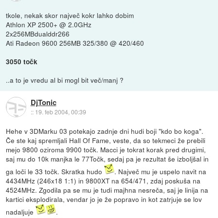
tkole, nekak skor največ kokr lahko dobim
Athlon XP 2500+ @ 2.0GHz
2x256MBdualddr266
Ati Radeon 9600 256MB 325/380 @ 420/460
3050 točk
..a to je vredu al bi mogl bit več/manj ?
DjTonic
::
19. feb 2004, 00:39
Hehe v 3DMarku 03 potekajo zadnje dni hudi boji "kdo bo koga".
Če ste kaj spremljali Hall Of Fame, veste, da so tekmeci že prebili
mejo 9800 oziroma 9900 točk. Macci je tokrat korak pred drugimi,
saj mu do 10k manjka le 77Točk, sedaj pa je rezultat še izboljšal in
ga loči le 33 točk. Skratka hudo
. Največ mu je uspelo navit na
4434MHz (246x18 1:1) in 9800XT na 654/471, zdaj poskuša na
4524MHz. Zgodila pa se mu je tudi majhna nesreča, saj je linija na
kartici eksplodirala, vendar jo je že popravo in kot zatrjuje se lov
nadaljuje
.