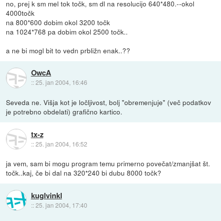
no, prej k sm mel tok točk, sm dl na resolucijo 640*480.--okol
4000točk
na 800*600 dobim okol 3200 točk
na 1024*768 pa dobim okol 2500 točk..
a ne bi mogl bit to vedn prbližn enak..??
OwcA
::
25. jan 2004, 16:46
Seveda ne. Višja kot je ločljivost, bolj "obremenjuje" (več podatkov
je potrebno obdelati) grafično kartico.
tx-z
::
25. jan 2004, 16:52
ja vem, sam bi mogu program temu primerno povečat/zmanjšat št.
točk..kaj, če bi dal na 320*240 bi dubu 8000 točk?
kuglvinkl
::
25. jan 2004, 17:40