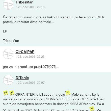
TribesMan
::
28. dec 2003, 22:10
Če radeon ni navit in gre za kako LE varianto, ki teče pri 250MHz
potem je rezulrat čisto normale...
LP
TribesMan
CirCA|PhP
::
28. dec 2003, 22:25
gre za le->retail, se pravi 275/275...
DjTonic
::
29. dec 2003, 20:07
OPPAINTER je bil zopet na delu
Malo za tem, ko je
macci uploadal nov score v 3DMarku03 (9597) je OPP naredil en
skorajda neverjeten benchmark in dosegel 9623 3DMarkov. FX-a
51 je navil na 3074 MHz, 9800XT pa na 655/459 kar je
. Me