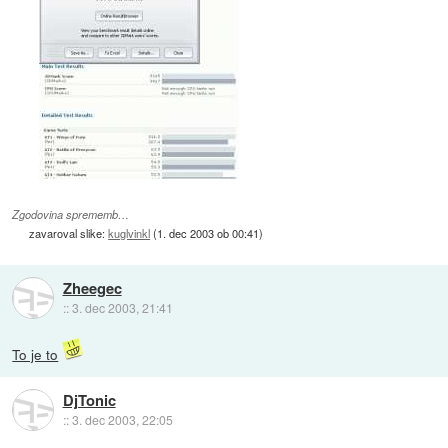
Zgodovina sprememb…
zavaroval slike:
kuglvinkl
(
1. dec 2003 ob 00:41
)
Zheegec
::
3. dec 2003, 21:41
To je to
DjTonic
::
3. dec 2003, 22:05