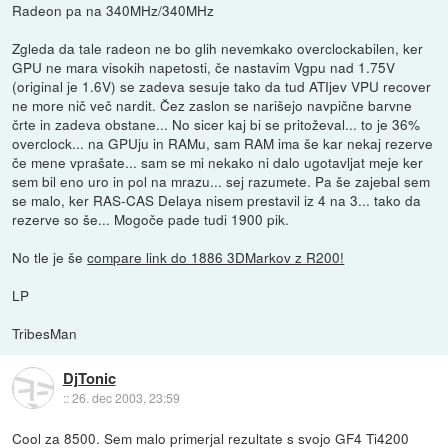
Radeon pa na 340MHz/340MHz
Zgleda da tale radeon ne bo glih nevemkako overclockabilen, ker
GPU ne mara visokih napetosti, če nastavim Vgpu nad 1.75V
(original je 1.6V) se zadeva sesuje tako da tud ATIjev VPU recover
ne more nič več nardit. Čez zaslon se narišejo navpične barvne
črte in zadeva obstane... No sicer kaj bi se pritoževal... to je 36%
overclock... na GPUju in RAMu, sam RAM ima še kar nekaj rezerve
če mene vprašate... sam se mi nekako ni dalo ugotavljat meje ker
sem bil eno uro in pol na mrazu... sej razumete. Pa še zajebal sem
se malo, ker RAS-CAS Delaya nisem prestavil iz 4 na 3... tako da
rezerve so še... Mogoče pade tudi 1900 pik.
No tle je še
compare link do 1886 3DMarkov z R200!
LP
TribesMan
DjTonic
::
26. dec 2003, 23:59
Cool za 8500. Sem malo primerjal rezultate s svojo GF4 Ti4200