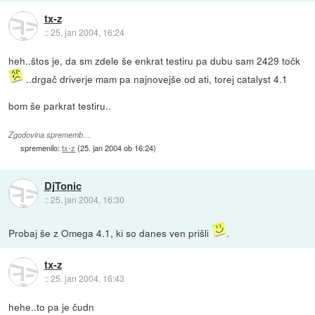
tx-z
::
25. jan 2004, 16:24
heh..štos je, da sm zdele še enkrat testiru pa dubu sam 2429 točk
..drgač driverje mam pa najnovejše od ati, torej catalyst 4.1
bom še parkrat testiru..
Zgodovina sprememb…
spremenilo:
tx-z
(
25. jan 2004 ob 16:24
)
DjTonic
::
25. jan 2004, 16:30
Probaj še z Omega 4.1, ki so danes ven prišli
.
tx-z
::
25. jan 2004, 16:43
hehe..to pa je čudn