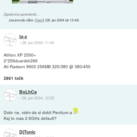
Zgodovina sprememb…
zavarovalo slike:
OwcA
(
28. jan 2004 ob 12:44
)
tx-z
::
28. jan 2004, 11:43
Athlon XP 2500+
2*256duarddr266
Ati Radeon 9600 256MB 325/380 @ 380/450
2861 točk
BoLhCa
::
28. jan 2004, 12:32
Dobr ne, vidm da si dobil Pentium-a
Kaj to mas 2.6GHz default?
DjTonic