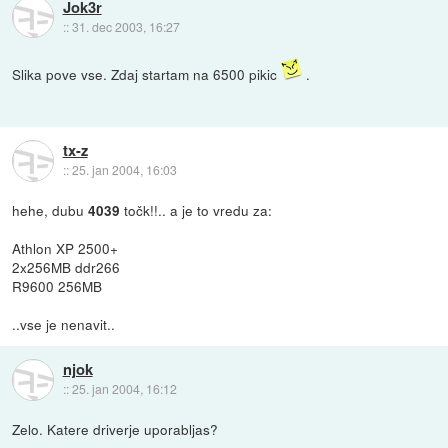
Jok3r
::
31. dec 2003, 16:27
Slika pove vse. Zdaj startam na 6500 pikic
.
tx-z
::
25. jan 2004, 16:03
hehe, dubu
točk!!.. a je to vredu za:
4039
Athlon XP 2500+
2x256MB ddr266
R9600 256MB
..vse je nenavit..
njok
::
25. jan 2004, 16:12
Zelo. Katere driverje uporabljas?