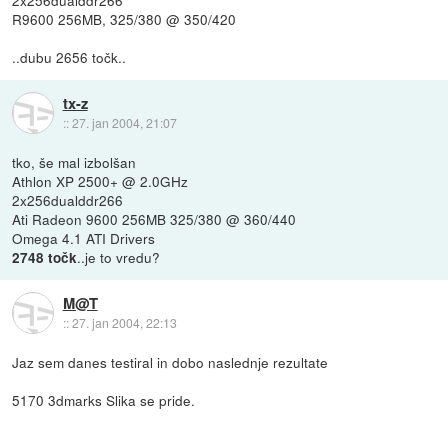
2x256dualddr266
R9600 256MB, 325/380 @ 350/420
..dubu 2656 točk..
tx-z
::
27. jan 2004, 21:07
tko, še mal izbolšan
Athlon XP 2500+ @ 2.0GHz
2x256dualddr266
Ati Radeon 9600 256MB 325/380 @ 360/440
Omega 4.1 ATI Drivers
..je to vredu?
2748 točk
M@T
::
27. jan 2004, 22:13
Jaz sem danes testiral in dobo naslednje rezultate
5170 3dmarks Slika se pride.