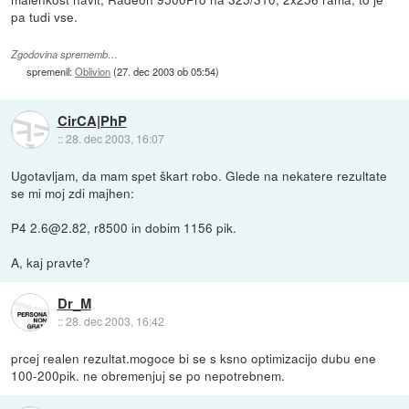
pa tudi vse.
Zgodovina sprememb…
spremenil:
Oblivion
(
27. dec 2003 ob 05:54
)
CirCA|PhP
::
28. dec 2003, 16:07
Ugotavljam, da mam spet škart robo. Glede na nekatere rezultate
se mi moj zdi majhen:
P4 2.6@2.82, r8500 in dobim 1156 pik.
A, kaj pravte?
Dr_M
::
28. dec 2003, 16:42
prcej realen rezultat.mogoce bi se s ksno optimizacijo dubu ene
100-200pik. ne obremenjuj se po nepotrebnem.