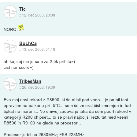
Tic
::
12. dec 2003, 20:08
NORO
BoLhCa
::
13. dec 2003, 01:16
ah kaj sej me je sam za 2.5k prihitu=)
cist nor score=)
TribesMan
::
26. dec 2003, 19:39
Evo moj novi rekord z R8500, ki še ni bil pod vodo... je pa bil test
opravljen na balkonu pri -5°C... sem še zmeraj čist zmrznjen in tud
tipkat ne morem... No eniwej zadeva je taka da sem podrl rekord v
kategoriji R200 chipset... to se pravi najboljši reztultat med vsemi
R8500 in R9100 ne glede na procesor...
Procesor je bil na 2630MHz; FSB 228MHz