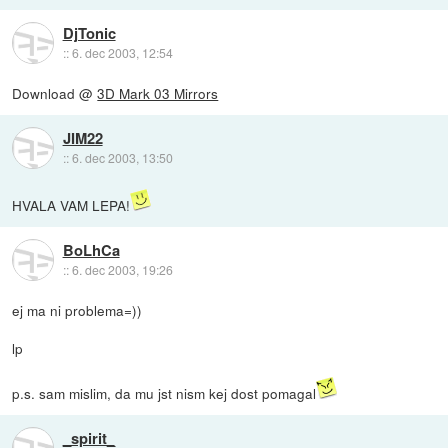
DjTonic
::
6. dec 2003, 12:54
Download @
3D Mark 03 Mirrors
JIM22
::
6. dec 2003, 13:50
HVALA VAM LEPA!
BoLhCa
::
6. dec 2003, 19:26
ej ma ni problema=))
lp
p.s. sam mislim, da mu jst nism kej dost pomagal
_spirit_