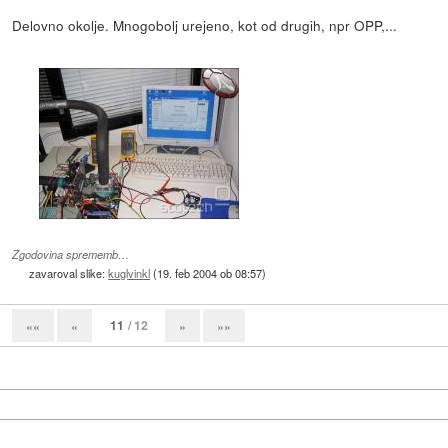
Delovno okolje. Mnogobolj urejeno, kot od drugih, npr OPP,...
Zgodovina sprememb…
zavaroval slike:
kuglvinkl
(
19. feb 2004 ob 08:57
)
11
/ 12
««
«
»
»»