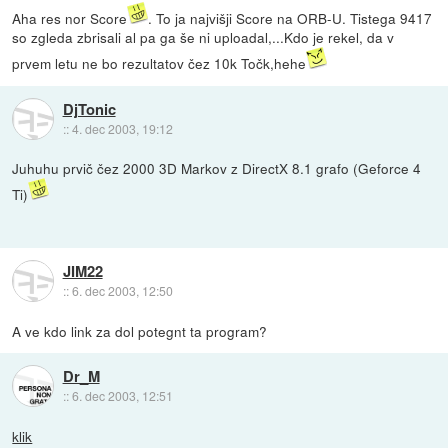
Aha res nor Score
. To ja najvišji Score na ORB-U. Tistega 9417
so zgleda zbrisali al pa ga še ni uploadal,...Kdo je rekel, da v
prvem letu ne bo rezultatov čez 10k Točk,hehe
DjTonic
::
4. dec 2003, 19:12
Juhuhu prvič čez 2000 3D Markov z DirectX 8.1 grafo (Geforce 4
Ti)
JIM22
::
6. dec 2003, 12:50
A ve kdo link za dol potegnt ta program?
Dr_M
::
6. dec 2003, 12:51
klik