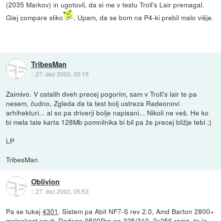
(2035 Markov) in ugotovil, da si me v testu Troll's Lair premagal.
Glej compare sliko
. Upam, da se bom na P4-ki prebil malo višje.
TribesMan
::
27. dec 2003, 00:15
Zaimivo. V ostalih dveh precej pogorim, sam v Troll's lair te pa
nesem, čudno, Zgleda da ta test bolj ustreza Radeonovi
arhihekturi... al so pa driverji bolje napisani... Nikoli ne veš. He ko
bi mela tale karta 128Mb pomnilnika bi bil pa že precej bližje tebi ;)
LP
TribesMan
Oblivion
::
27. dec 2003, 05:53
Pa se tukaj
4301
. Sistem pa Abit NF7-S rev 2.0, Amd Barton 2800+
malenkost navit, Radeon 9500Pro na 325/310, 2x256 rama, to je