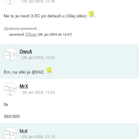
::
28. jan 2004, 12:38
Ne to je navit 3.0C po default-u (Glej sliko)
.
Zgodovina sprememb…
spremenil:
DjTonic
(
28. jan 2004 ob 12:47
)
OwcA
::
28. jan 2004, 12:43
Em, na sliki je @242.
MrX
::
28. jan 2004, 13:24
5k
360/300
tx-z
::
28. jan 2004, 21:15