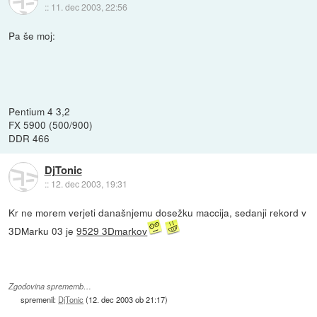
::
11. dec 2003, 22:56
Pa še moj:
Pentium 4 3,2
FX 5900 (500/900)
DDR 466
DjTonic
::
12. dec 2003, 19:31
Kr ne morem verjeti današnjemu dosežku maccija, sedanji rekord v
3DMarku 03 je
9529 3Dmarkov
Zgodovina sprememb…
spremenil:
DjTonic
(
12. dec 2003 ob 21:17
)