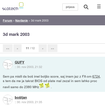
☰
Forum
»
Navijanje
»
3d mark 2003
3d mark 2003
11
/ 12
««
«
»
»»
GUFY
::
30. nov 2003, 21:32
Sem pa mislil da boš imel boljšo score, saj imam jaz z FX-om
6724
,
s tem da me ja takrat BIOS od plate mal zezal in sem lahko proc
navil samo do 2380 MHz
.
boštjan
::
30. nov 2003, 21:35