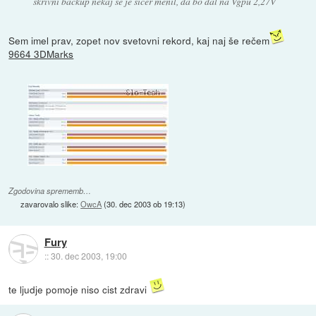
skrivni backup nekaj se je sicer menil, da bo dal na Vgpu 2,27V
Sem imel prav, zopet nov svetovni rekord, kaj naj še rečem
9664 3DMarks
Zgodovina sprememb…
zavarovalo slike:
OwcA
(
30. dec 2003 ob 19:13
)
Fury
::
30. dec 2003, 19:00
te ljudje pomoje niso cist zdravi