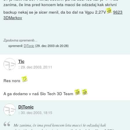
zanima, če ima pred koncem leta macci še odzadaj kak skrivni
backup nekaj se je sicer menil, da bo dal na Vgpu 2,27V
9623
3DMarkov
Zgodovina sprememb…
spremenil:
DjTonic
(
29. dec 2003 ob 20:28
)
Tic
::
29. dec 2003, 20:11
Res noro
A ga dodamo v naš Slo Tech 3D Team
DjTonic
::
30. dec 2003, 18:15
Me zanima, če ima pred koncem leta macci še odzadaj kak