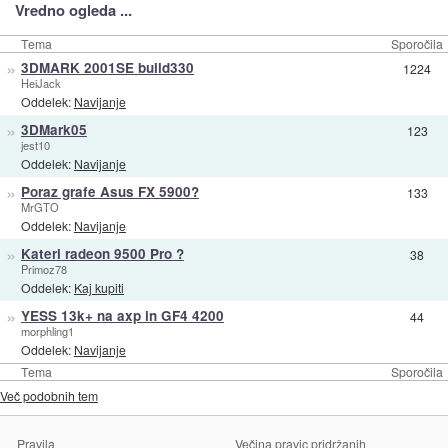
Vredno ogleda ...
Tema
Sporočila
»
3DMARK 2001SE build330
1224
HeiJack
Oddelek:
Navijanje
»
3DMark05
123
jest10
Oddelek:
Navijanje
»
Poraz grafe Asus FX 5900?
133
MrGTO
Oddelek:
Navijanje
»
Kateri radeon 9500 Pro ?
38
Primoz78
Oddelek:
Kaj kupiti
»
YESS 13k+ na axp in GF4 4200
44
morphling1
Oddelek:
Navijanje
Tema
Sporočila
Več podobnih tem
Pravila
Večina pravic pridržanih