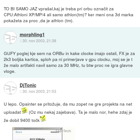
TO BI SAMO JAZ vprašal,kaj je treba pri orbu označit za
CPU:Athloni XP/MP/4 ali samo athlon(tm)? ker meni ona 3d marka
pokažeta za proc ,da je athlon (tm).
morphling1
::
30. nov 2003, 21:38
GUFY poglej kje sem na ORBu in kake clocke imajo ostali, FX je za
2k3 boljša kartica, sploh pa ni primerjave v gpu clocku, moj se je t
že malo artifakti navil samo za 30 MHz, tu btw proc ne igra glavne
vloge.
DjTonic
::
30. nov 2003, 21:53
U lepo. Opainter se pritožuje, da mu zopet ne gre projekta na net
uploadat
(Oz mu nekaj zajebava). Ta je malo nor, hehe zdaj je
že dobil 9400 točk