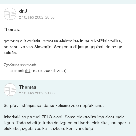
dr.J
::
10. sep 2002, 20:58
Thomas:
govorim o izkoristku procesa elektrolize in ne o količini vodika,
potrebni za vso Slovenijo. Sem pa tudi jasno napisal, da se ne
splača.
Zgodovina sprememb…
spremenil:
dr.J
(
10. sep 2002 ob 21:01
)
Thomas
::
10. sep 2002, 21:06
Se pravi, strinjaš se, da so količine zelo nepraktične.
Izkoristki so pa tudi ZELO slabi. Sama elektroliza ima sicer malo
izgub. Toda všteti je treba še izgube pri tvorbi elektrike, transportu
elektrike, izgubi vodika ... izkoristkom v motorju.