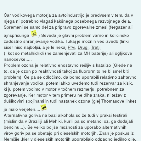
Čar vodikovega motorja za avtoindustrijo je predvsem v tem, da v
njega ni potrebno vlagati kakšnega posebnega razvojnega dela.
Spremeni se samo del za pripravo zgorevalne zmesi (fergazer ali
ajnspricunga
) Seveda je glavni problem varno in količinsko
zadostno shranjevanje vodika. Tukaj je možnih več izvedb (linki
sicer niso najboljši, a je le nekaj
Prvi
,
Drugi
,
Tretji
), kot so metalhidridi (ne zamenjevati za MH baterije) ali ogljikove
nanocevke.....
Problem ozona je relativno enostavno rešljiv s katalizo (Glede na
to, da je ozon po reaktivnosti takoj za fluororm to ne bi smel biti
problem). Če pa se odločimo, da bomo uporabili relativno zahtevno
shranjevanje vodika, potem lahko uvedemo tudi rezervar za kisik,
ki ju potem vodimo v motor v točnem razmerju, potrebnem za
zgorevanje. Ker motor v tem primeru ne diha zraka, ni težav z
dušikovimi spojinami in tudi nastanek ozona (glej Thomasove linke)
je malo verjeten....
Alternativna goriva na bazi alkohola so že tudi v praksi testirali
(mislim da v Braziliji ali Mehiki, kurili pa so metanol oz. ga dodajali
bencinu...). Še veliko boljše možnosti za uporabo alternativnih
virov goriv pa se obetajo pri dieselskih motorjih. Znan je poskus iz
Nemčije ,kjer v dieselskih motorjih uporabljajo odpadno jedilno olje,