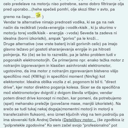
celo predelave na motorju niso potrebne, samo dobro filtriranje olja
pred uporabo...(hehe spečeš pomfri, olje skozi filter v avto, pa
gremo na čago....
)
Vendar te alternative nimajo prednosti vodika, ki se ga na nek
način da reciklirati (voda+energija->vodik+kisik , ki ju skurimo v
motorju torej vodik/kisik - energija ->voda) Seveda ta zadeva ni
idealna (borni izkoristki), ampak "gorivo" pa le kroži...
Druge alternative (vse vrste baterij in/ali gorivnih celic) pa imajo
glavno težavo pri gostoti sharanjevanja enrgije in pa hitrosti
polnjenja. Ko (če) se bo to razrešilo, pa je lahko problem tudi v
pogonskih elektromotorjih. Če primerjamo npr. enako težka motor z
notranjim izgorevanjem in klasičen asinhronski elektromotor,
ugotovimo, da ima motor z notranjim zgorevanjem bistveno višjo
specifično moč (KW/kg) in specifični moment (Nm/kg) kot
elektomotor. Idealna oblika vozila z el. pogonom bi bil ti. "direct
drive", kjer motor direktno poganja kolesa. Sicer se da specifična
moč elektromotorjev dvigniti z dvigom števila vrtljajev, vendar
potem direct drive koncept ni možen, kar pomeni, da potrebujemo
(spet) mehansko preležje (povečane mase, manjši izkoristek). Na
srečo se tudi tukaj nekaj dogaja(momentni motorji in motorji s
transferzalnim fluksom), eno izmet ključnih vlog na tem področju pa
ima slovenski fizik Andrej Detela (
Detelčkov motor...
(še zgodbica iz
"polpretekle zgodovine" Ko sem začel svojo "profesionalno" pot