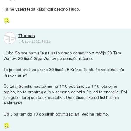
Pa ne vzemi tega kakorkoli osebno Hugo.
Thomas
::
4. sep 2002, 16:25
Ljubo Solnce nam sije na našo drago domovino z močjo 20 Tera
Wattov. 20 tisoč Giga Wattov po domače rečeno.
To je med brati za preko 30 tisoč JE Krško. To ste že vsi slišali. Za
Krško - ane?
Če zdaj Sončku nastavimo na 1/10 površine za 1/10 leta oljno
repico, bo ta prestregla in v semena odložila 2% od te energije. Pol
je izgub - torej odstotek odstotka. Desettisočinko od tistih silnih
elektraren.
Od 3 pa tam do 10 ob silnih optimizacijah. Več ne rabimo.