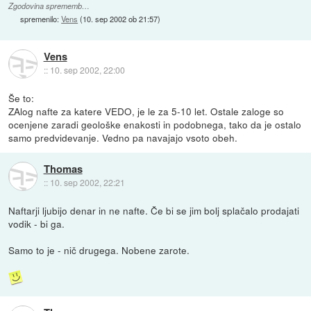
Zgodovina sprememb…
spremenilo:
Vens
(
10. sep 2002 ob 21:57
)
Vens
::
10. sep 2002, 22:00
Še to:
ZAlog nafte za katere VEDO, je le za 5-10 let. Ostale zaloge so
ocenjene zaradi geološke enakosti in podobnega, tako da je ostalo
samo predvidevanje. Vedno pa navajajo vsoto obeh.
Thomas
::
10. sep 2002, 22:21
Naftarji ljubijo denar in ne nafte. Če bi se jim bolj splačalo prodajati
vodik - bi ga.
Samo to je - nič drugega. Nobene zarote.