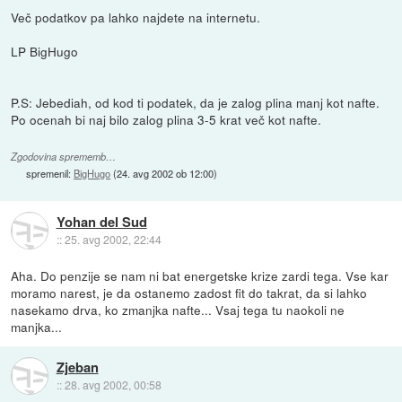
Več podatkov pa lahko najdete na internetu.
LP BigHugo
P.S: Jebediah, od kod ti podatek, da je zalog plina manj kot nafte.
Po ocenah bi naj bilo zalog plina 3-5 krat več kot nafte.
Zgodovina sprememb…
spremenil:
BigHugo
(
24. avg 2002 ob 12:00
)
Yohan del Sud
::
25. avg 2002, 22:44
Aha. Do penzije se nam ni bat energetske krize zardi tega. Vse kar
moramo narest, je da ostanemo zadost fit do takrat, da si lahko
nasekamo drva, ko zmanjka nafte... Vsaj tega tu naokoli ne
manjka...
Zjeban
::
28. avg 2002, 00:58