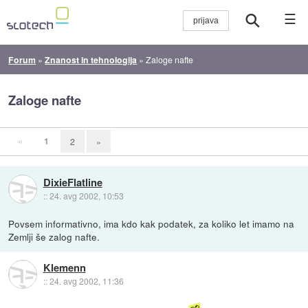
☰
Forum
»
Znanost in tehnologija
»
Zaloge nafte
Zaloge nafte
«
1
2
»
DixieFlatline
::
24. avg 2002, 10:53
Povsem informativno, ima kdo kak podatek, za koliko let imamo na
Zemlji še zalog nafte.
Klemenn
::
24. avg 2002, 11:36