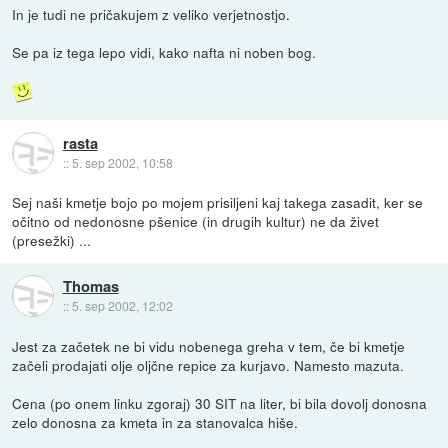
In je tudi ne pričakujem z veliko verjetnostjo.
Se pa iz tega lepo vidi, kako nafta ni noben bog.
rasta
::
5. sep 2002, 10:58
Sej naši kmetje bojo po mojem prisiljeni kaj takega zasadit, ker se
očitno od nedonosne pšenice (in drugih kultur) ne da živet
(presežki) ...
Thomas
::
5. sep 2002, 12:02
Jest za začetek ne bi vidu nobenega greha v tem, če bi kmetje
začeli prodajati olje oljčne repice za kurjavo. Namesto mazuta.
Cena (po onem linku zgoraj) 30 SIT na liter, bi bila dovolj donosna
zelo donosna za kmeta in za stanovalca hiše.