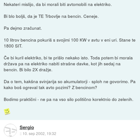
Nekateri mislijo, da bi morali biti avtomobili na elektriko.
Bi blo boljš, da je TE Trbovlje na bencin. Ceneje.
Pa dejmo zračunat.
10 litrov bencina pokuriš s svojimi 100 KW v avtu v eni uri. Stane te
1800 SIT.
Če bi kuril elektriko, bi te prišlo nekako isto. Toda potem bi morala
država pa na elektriko nabiti strašne davke, kot jih sedaj na
bencin. Bi bilo 2X dražje.
Da o tem, kakšna svinjarija so akumulatorji - sploh ne govorimo. Pa
kako boš ogreval tak avto pozimi? Z bencinom?
Bodimo praktični - ne pa na vso silo politično korektnio do zelenih.
Sergio
::
10. sep 2002, 19:32