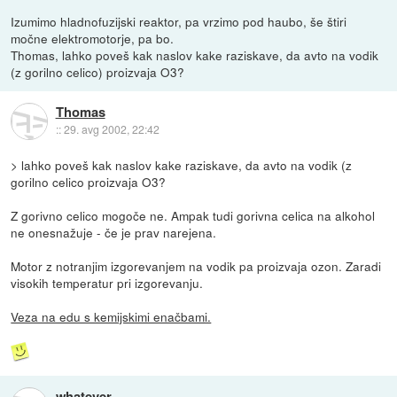
Izumimo hladnofuzijski reaktor, pa vrzimo pod haubo, še štiri
močne elektromotorje, pa bo.
Thomas, lahko poveš kak naslov kake raziskave, da avto na vodik
(z gorilno celico) proizvaja O3?
Thomas
::
29. avg 2002, 22:42
> lahko poveš kak naslov kake raziskave, da avto na vodik (z
gorilno celico proizvaja O3?
Z gorivno celico mogoče ne. Ampak tudi gorivna celica na alkohol
ne onesnažuje - če je prav narejena.
Motor z notranjim izgorevanjem na vodik pa proizvaja ozon. Zaradi
visokih temperatur pri izgorevanju.
Veza na edu s kemijskimi enačbami.
whatever