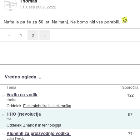
Thomas
::
10. sep 2002, 22:22
Nafte je pa še za 50 let. Najmanj. Ne bomo niti vse porabili.
«
1
2
»
Vredno ogleda ...
Tema
Sporočila
»
Vozilo na vodik
122
elmika
Oddelek:
Elektrotehnika in elektronika
»
HHO (r)evolucija
57
ros
Oddelek:
Znanost in tehnologija
»
Aluminij za proizvodnjo vodika.
77
Luka Percic