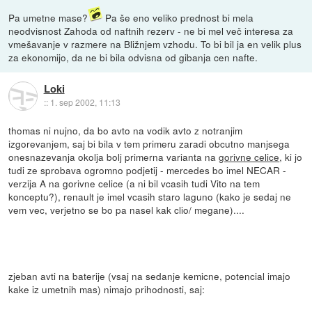
Pa umetne mase?
Pa še eno veliko prednost bi mela
neodvisnost Zahoda od naftnih rezerv - ne bi mel več interesa za
vmešavanje v razmere na Bližnjem vzhodu. To bi bil ja en velik plus
za ekonomijo, da ne bi bila odvisna od gibanja cen nafte.
Loki
::
1. sep 2002, 11:13
thomas ni nujno, da bo avto na vodik avto z notranjim
izgorevanjem, saj bi bila v tem primeru zaradi obcutno manjsega
onesnazevanja okolja bolj primerna varianta na
gorivne celice
, ki jo
tudi ze sprobava ogromno podjetij - mercedes bo imel NECAR -
verzija A na gorivne celice (a ni bil vcasih tudi Vito na tem
konceptu?), renault je imel vcasih staro laguno (kako je sedaj ne
vem vec, verjetno se bo pa nasel kak clio/ megane)....
zjeban avti na baterije (vsaj na sedanje kemicne, potencial imajo
kake iz umetnih mas) nimajo prihodnosti, saj: