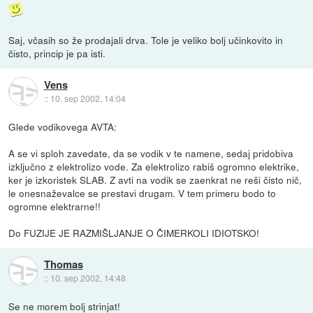
Saj, včasih so že prodajali drva. Tole je veliko bolj učinkovito in
čisto, princip je pa isti.
Vens
::
10. sep 2002, 14:04
Glede vodikovega AVTA:
A se vi sploh zavedate, da se vodik v te namene, sedaj pridobiva
izključno z elektrolizo vode. Za elektrolizo rabiš ogromno elektrike,
ker je izkoristek SLAB. Z avti na vodik se zaenkrat ne reši čisto nič,
le onesnaževalce se prestavi drugam. V tem primeru bodo to
ogromne elektrarne!!
Do FUZIJE JE RAZMIŠLJANJE O ČIMERKOLI IDIOTSKO!
Thomas
::
10. sep 2002, 14:48
Se ne morem bolj strinjat!