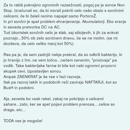
Za to rabiš pokrajino ogromnih razsežnosti, pogoj pa je sonce Non
Stop. Izračunali so, da bi morali pokriti celo našo obalo s sončnimi
celicami, če bi želeli recimo napajat samo PortoroŽ.
In pri sončni je spet problem shranjevanja. Akumulatorji. Eko sranje
in seveda pretvorba DC na AC.
Tud izkoristek sončnih celic je slab, saj silicijevih, k jih za enkrat
poznajo...50% ob zelo sončnem dnevu, če se ne motim. (se mi
dozdeva, da celo veliko manj kot 50%)
Res pa je, da sem zadnjič nekje prebral, da so odkrili bakterijo, ki
jo hranijo z hm..ne vem točno...nečem cenenim, "proizvaja" pa
vodik. Take bakterijske farme bi bile kot neki ogromni prozorni
skupek cevi, izpostavljen soncu.
Ampak ZAENKRAT je še vse v fazi razvoja.
Itak pa razvoj takih in podobnih reči zavirajo NAFTARJI, kot so
BusH in podobni.
Aja, seveda bo vsak rekel, zakaj ne pokrijejo s celicami
sahare...zato, ker se spet pojavi problem prenosa....celice so
drage..etc...
TODA vse je mogoče!