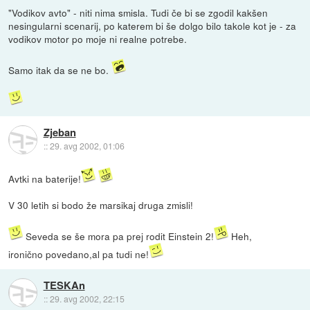
"Vodikov avto" - niti nima smisla. Tudi če bi se zgodil kakšen
nesingularni scenarij, po katerem bi še dolgo bilo takole kot je - za
vodikov motor po moje ni realne potrebe.
Samo itak da se ne bo.
Zjeban
::
29. avg 2002, 01:06
Avtki na baterije!
V 30 letih si bodo že marsikaj druga zmisli!
Seveda se še mora pa prej rodit Einstein 2!
Heh,
ironično povedano,al pa tudi ne!
TESKAn
::
29. avg 2002, 22:15