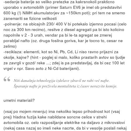
-sedanje baterije so veliko pretezke za kakrsnokoli prakticno
uporabo v avtomobilih (primer Saturn EV6 je imel ob predstavitvi
600 kg (!) NiMH akumulatorjev za ~150km poti); pri tem ne smemo
zanemariti se fizicne velikosti
-polnenje: na obicajnih 230/ 400 V bi potekalo izjemno pocasi (celo
noc za 300 km recimo), resitve z diesel agregati pa bi isto kolicino
napolnile v 2 - 3 urah, vendar pa bi le-ta agregat se zmerej
porabljal nafto (oz. druga fosilna goriva, kar je tocno to, cesar ne
zelimo)
-reciklaza: elementi, kot so Ni, Pb, Cd, Li niso ravno prijazni za
okolje, kajne? (hint - poglej si malo, koliko prastarih avtov so ljudje
ze zavrgli v gozd/ reke ...; zdej is pa predstavljaj, da bi cez 100 let
vrgel v npr. Savo avto z Ni-Cd baterijami).
Niti današnja tehnologija izdelave zdravil ne rabi več nafte.
Šparanje nafte je preživela mentaliteta iz časov nerazvite kemije.
umetni materiali?
(vsaj po mojem mnenju) ima nekoliko lepso prihodnost kot (vsaj
prej) hladna fuzija kake nabildane soncne celice v strehi
avtomobila oz. celo razposiljanje elektrike na daljavo z mikrovalovi
(nekaj casa nazaj so imeli neke nacrte, da bi v vesolje poslali nekaj