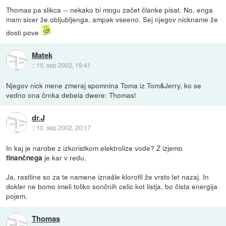
Thomas pa slikca -- nekako bi mogu začet članke pisat. No, enga
mam sicer že obljubljenga, ampak vseeno. Sej njegov nickname že
dosti pove
Matek
::
10. sep 2002, 19:41
Njegov nick mene zmeraj spomnina Toma iz Tom&Jerry, ko se
vedno ona črnka debela dwere: Thomas!
dr.J
::
10. sep 2002, 20:17
In kaj je narobe z izkoristkom elektrolize vode? Z izjemo
je kar v redu.
finančnega
Ja, rastline so za te namene iznašle klorofil že vrsto let nazaj. In
dokler ne bomo imeli toliko sončnih celic kot listja, bo čista energija
pojem.
Thomas