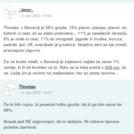
.:joco:.
::
4. sep 2002, 18:50
Thomas, v Sloveniji je 56% gozda, 16% planin, planjav, planot, do
katerih ni cest, ali so slabo prehodne... 11% je zaseljenih območij,
6% je voda in cest, 11% so vinogradi, jagode in hruške, koruza,
pašniki, ipd. Uff, zmanjkalo je prostora. Verjetno sem se kje zmotil,
pravzaprav sigurno.
Da ne boste mislili, v Sloveniji je zajebano najdet že samo 1%
zemlje, ki bi bil koristen za to. Kdor se je kdaj srečal z
GIS-om
, že
ve. Lažje jim je recimo na mađarskem, ker so same ravnine...
Thomas
::
4. sep 2002, 19:07
Če bi bilo nujno, bi posekali toliko gozda, da bi ga bilo samo še
46%.
Ampak jest NE zagovarjam, da to delajmo. Ni nobene taprave
potrebe zaenkrat.