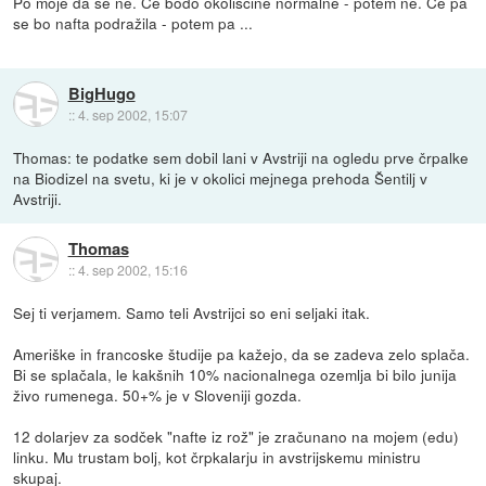
Po moje da se ne. Če bodo okoliščine normalne - potem ne. Če pa
se bo nafta podražila - potem pa ...
BigHugo
::
4. sep 2002, 15:07
Thomas: te podatke sem dobil lani v Avstriji na ogledu prve črpalke
na Biodizel na svetu, ki je v okolici mejnega prehoda Šentilj v
Avstriji.
Thomas
::
4. sep 2002, 15:16
Sej ti verjamem. Samo teli Avstrijci so eni seljaki itak.
Ameriške in francoske študije pa kažejo, da se zadeva zelo splača.
Bi se splačala, le kakšnih 10% nacionalnega ozemlja bi bilo junija
živo rumenega. 50+% je v Sloveniji gozda.
12 dolarjev za sodček "nafte iz rož" je zračunano na mojem (edu)
linku. Mu trustam bolj, kot črpkalarju in avstrijskemu ministru
skupaj.