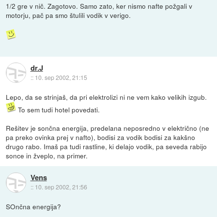
1/2 gre v nič. Zagotovo. Samo zato, ker nismo nafte požgali v
motorju, pač pa smo štulili vodik v verigo.
dr.J
::
10. sep 2002, 21:15
Lepo, da se strinjaš, da pri elektrolizi ni ne vem kako velikih izgub.
To sem tudi hotel povedati.
Rešitev je sončna energija, predelana neposredno v električno (ne
pa preko ovinka prej v nafto), bodisi za vodik bodisi za kakšno
drugo rabo. Imaš pa tudi rastline, ki delajo vodik, pa seveda rabijo
sonce in žveplo, na primer.
Vens
::
10. sep 2002, 21:56
SOnčna energija?