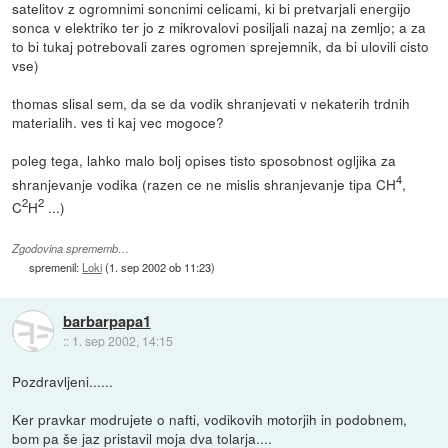
satelitov z ogromnimi soncnimi celicami, ki bi pretvarjali energijo
sonca v elektriko ter jo z mikrovalovi posiljali nazaj na zemljo; a za
to bi tukaj potrebovali zares ogromen sprejemnik, da bi ulovili cisto
vse)
thomas slisal sem, da se da vodik shranjevati v nekaterih trdnih
materialih. ves ti kaj vec mogoce?
poleg tega, lahko malo bolj opises tisto sposobnost ogljika za
4
shranjevanje vodika (razen ce ne mislis shranjevanje tipa CH
,
2
2
C
H
...)
Zgodovina sprememb…
spremenil:
Loki
(
1. sep 2002 ob 11:23
)
barbarpapa1
::
1. sep 2002, 14:15
Pozdravljeni......
Ker pravkar modrujete o nafti, vodikovih motorjih in podobnem,
bom pa še jaz pristavil moja dva tolarja....