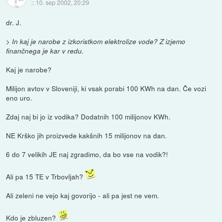
::
10. sep 2002, 20:29
dr. J.
>
In kaj je narobe z izkoristkom elektrolize vode? Z izjemo
finančnega je kar v redu.
Kaj je narobe?
Milijon avtov v Sloveniji, ki vsak porabi 100 KWh na dan. Če vozi
eno uro.
Zdaj naj bi jo iz vodika? Dodatnih 100 milijonov KWh.
NE Krško jih proizvede kakšnih 15 milijonov na dan.
6 do 7 velikih JE naj zgradimo, da bo vse na vodik?!
Ali pa 15 TE v Trbovljah?
Ali zeleni ne vejo kaj govorijo - ali pa jest ne vem.
Kdo je zbluzen?