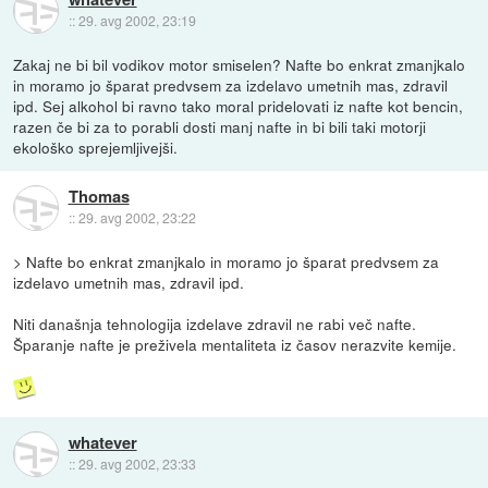
::
29. avg 2002, 23:19
Zakaj ne bi bil vodikov motor smiselen? Nafte bo enkrat zmanjkalo
in moramo jo šparat predvsem za izdelavo umetnih mas, zdravil
ipd. Sej alkohol bi ravno tako moral pridelovati iz nafte kot bencin,
razen če bi za to porabli dosti manj nafte in bi bili taki motorji
ekološko sprejemljivejši.
Thomas
::
29. avg 2002, 23:22
> Nafte bo enkrat zmanjkalo in moramo jo šparat predvsem za
izdelavo umetnih mas, zdravil ipd.
Niti današnja tehnologija izdelave zdravil ne rabi več nafte.
Šparanje nafte je preživela mentaliteta iz časov nerazvite kemije.
whatever
::
29. avg 2002, 23:33