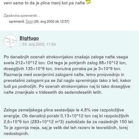
vem samo to da je plina manj kot pa nafte
Zgodovina sprememb…
spremenil:
Tomi
(
26. avg 2002 ob 12:57
)
BigHugo
::
24. avg 2002, 11:54
Po današnjih ocenah strokovnjakov znašajo zaloge nafte vsega
sveta 212×10^12 ton. Od tega je potrjenih zalog 88×10^12 ton,
dosegljivih 135×10^9 ton, trenutna poraba pa je 3×10^9 ton.
Razmerja med ocenjenimi zalogami nafte, letno proizvodnjo in
preostalimi zalogami pa se žal naglo spreminjajo tako z leti, kakor
tudi po področjih. Po ocenah strokovnjakov naj bi tako dosegljive
nafte zmanjkalo v tridesetih do sedemdesetih letih.
Zaloge zemeljskega plina sestavljajo le 4,8% vse razpoložljive
energije. Ob današnji porabi 0,13×10^12 ton naj bi razpoložljivih
2,6×10^9 ton (283×10^12 m^3) zadoščalo še za naslednjih 150 let.
To je zgornja meja, saj je velik del teh rezerv le teoretičnih, torej
nedostopnih.