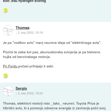
site:.edu hydrogen storing
Thomas
::
3. sep 2002, 19:18
Je pa "vodikov avto" manj neumna ideja od "električnega avta".
Pozimi te zebe kot psa, akumulatorska svinjarije je pa bistveno
hujša od bencinskega motorja.
Pri Fordu
počasi prihajajo k sebi.
Sergio
::
3. sep 2002, 19:24
Thomas, elektricni motorji niso _tako_ neumni. Toyota Prius je
hibridni avto, ki s pomocjo odvecne energije iz zaviranja polni svoj