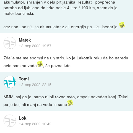
akumulator, shranjen v delu prtljaznika. rezultat= povprecna
poraba od ljubljane do krka nekje 4 litre / 100 km, s tem da je
motor bencinski.
cez noc _polnit_ ta akumulator z el. energijo pa _je_ bedarija
Matek
::
3. sep 2002, 19:57
Zdejle ste me spomnl na un strip, ko je Lakotnik reku da bo naredu
avto sam na vodo
, če pozna kdo
Tomi
::
3. sep 2002, 22:15
MMM: saj ga je, samo ni bil ravno avto, ampak navaden konj. Tekel
pa je bolj ali manj na vodo in seno
Loki
::
4. sep 2002, 10:42