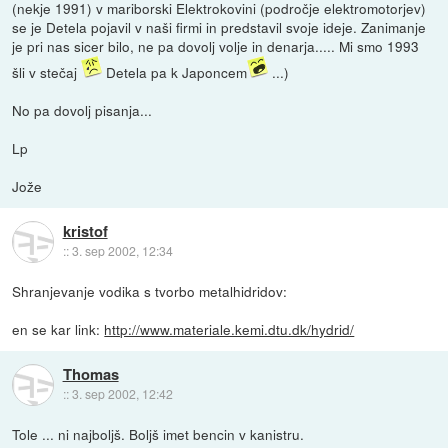
(nekje 1991) v mariborski Elektrokovini (področje elektromotorjev)
se je Detela pojavil v naši firmi in predstavil svoje ideje. Zanimanje
je pri nas sicer bilo, ne pa dovolj volje in denarja..... Mi smo 1993
šli v stečaj
Detela pa k Japoncem
...)
No pa dovolj pisanja...
Lp
Jože
kristof
::
3. sep 2002, 12:34
Shranjevanje vodika s tvorbo metalhidridov:
en se kar link:
http://www.materiale.kemi.dtu.dk/hydrid/
Thomas
::
3. sep 2002, 12:42
Tole ... ni najboljš. Boljš imet bencin v kanistru.