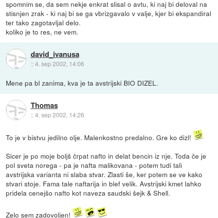
spomnim se, da sem nekje enkrat slisal o avtu, ki naj bi deloval na
stisnjen zrak - ki naj bi se ga vbrizgavalo v valje, kjer bi ekspandiral
ter tako zagotavljal delo.
koliko je to res, ne vem.
david_ivanusa
::
4. sep 2002, 14:06
Mene pa bl zanima, kva je ta avstrijski BIO DIZEL.
Thomas
::
4. sep 2002, 14:26
To je v bistvu jedilno olje. Malenkostno predalno. Gre ko dizl!
Sicer je po moje boljš črpat nafto in delat bencin iz nje. Toda če je
pol sveta norega - pa je nafta malikovana - potem tudi tali
avstrijska varianta ni slaba stvar. Zlasti še, ker potem se ve kako
stvari stoje. Fama tale naftarija in blef velik. Avstrijski kmet lahko
pridela cenejšo nafto kot naveza saudski šejk & Shell.
Zelo sem zadovoljen!