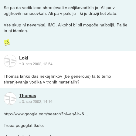
Se pa da vodik lepo shranjevati v ohljikovodikih ja. Ali pa v
ogljikovih nanocevkah. Ali pa v paldiju - ki je dražji kot zlato.
Vse skup ni nevemkaj. IMO. Alkohol bi bil mogoče najboljš. Pa še
ta ni idealen.
Loki
::
3. sep 2002, 13:54
Thomas lahko das nekaj linkov (be generous) ta to temo
shranjevanja vodika v trdnih materialih?
Thomas
::
3. sep 2002, 14:16
http://www.google.com/search?hl=en&lr=&...
Treba poguglat tkole: