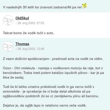
V naslednjih 30 letih bo znanost zadosna!Ali pa ne!
OldSkul
::
28. avg 2002, 07:55
Takrat bomo že vodik točil v avto.
Thomas
::
28. avg 2002, 12:46
Z vsem dolžnim spoštovanjem - prednosti avta na vodik ne vidim.
Ozon - Otri molekula - nastaja v vodikovem motorju še raje, kot v
bencinskem. Treba imeti potem katalizo izpušnih plinov - kar je pa
štos že sedaj.
Tudi če bi lahko umetno pridobivali vodik in ga varno točili v
avtomobile - je vprašanje če ni bolje delat alkohola ali pa
ogljikovodikov podobnih (ki so v) zemljskemu plinu ali bencinu.
Dejstvo je, da ogljik lepo in relativno varno veže vodik.