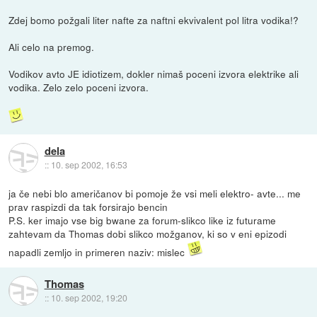
Zdej bomo požgali liter nafte za naftni ekvivalent pol litra vodika!?
Ali celo na premog.
Vodikov avto JE idiotizem, dokler nimaš poceni izvora elektrike ali
vodika. Zelo zelo poceni izvora.
dela
::
10. sep 2002, 16:53
ja če nebi blo američanov bi pomoje že vsi meli elektro- avte... me
prav raspizdi da tak forsirajo bencin
P.S. ker imajo vse big bwane za forum-slikco like iz futurame
zahtevam da Thomas dobi slikco možganov, ki so v eni epizodi
napadli zemljo in primeren naziv: mislec
Thomas
::
10. sep 2002, 19:20