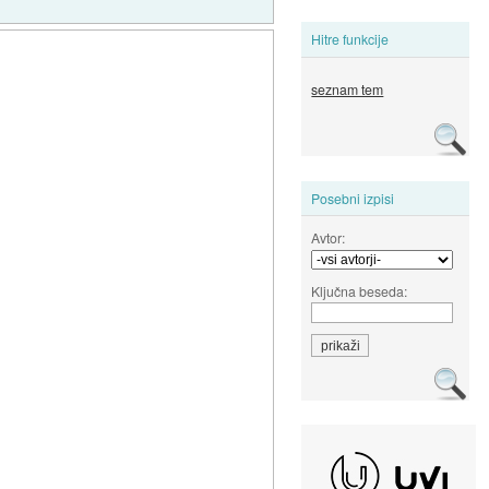
Hitre funkcije
seznam tem
Posebni izpisi
Avtor:
Ključna beseda: