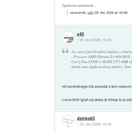
Zgodovina sprememb…
spremenilo:
x45
(
29. dec 2008 ob 18:38
)
x45
::
29. dec 2008, 18:45
Jaz sem si pred kratkim kupil pc z Amd pr
- Procesor AMD Phenom X4 9850 BOX AM2
Core2 Duo E8500 3.16GHZ S775 6MB skupa
moral samo doplacat drazji intelov). Zato
nič konkretnega nisi povedal s tem nobenih 
v enonitnih igrah pa dekla ta hitreje to je ed
dzinks63
::
29. dec 2008, 18:46