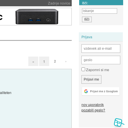
Išči:
Zadnje novice
Prijava
2
»
«
1
Zapomni si me
aliteten
nov uporabnik
pozabili geslo?