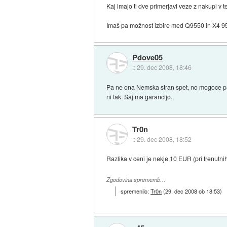
Kaj imajo ti dve primerjavi veze z nakupi v t
Imaš pa možnost izbire med Q9550 in X4 9550
Pdove05
::
29. dec 2008, 18:46
Pa ne ona Nemska stran spet, no mogoce pa v
ni tak. Saj ma garancijo.
Tr0n
::
29. dec 2008, 18:52
Razlika v ceni je nekje 10 EUR (pri trenutni
Zgodovina sprememb…
spremenilo:
Tr0n
(
29. dec 2008 ob 18:53
)