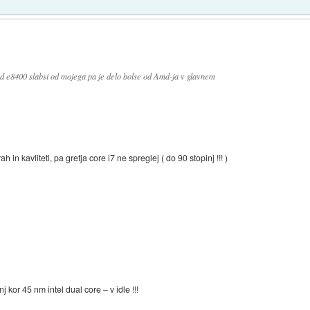
 c2d e8400 slabsi od mojega pa je delo bolse od Amd-ja v glavnem
h in kavliteti, pa gretja core i7 ne spreglej ( do 90 stopinj !!! )
kor 45 nm intel dual core – v idle !!!