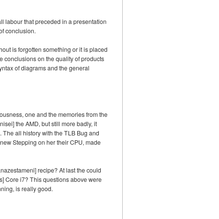
ll labour that preceded in a presentation
of conclusion.
out is forgotten something or it is placed
re conclusions on the quality of products
e syntax of diagrams and the general
ciousness, one and the memories from the
isei] the AMD, but still more badly, it
The all history with the TLB Bug and
h new Stepping on her their CPU, made
anazestameni] recipe? At last the could
oys] Core i7? This questions above were
ing, is really good.