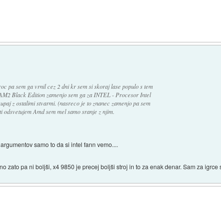
oc pa sem ga vrnil cez 2 dni kr sem si skoraj lase populo s tem
 Black Edition zamenjo sem ga za INTEL - Procesor Intel
j z ostalimi stvarmi. (nasreco je to znanec zamenjo pa sem
 ti odsvetujem Amd sem mel samo sranje z njim.
argumentov samo to da si intel fann vemo....
ino zato pa ni boljši, x4 9850 je precej boljši stroj in to za enak denar. Sam za igrce 