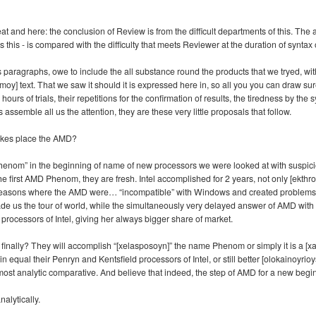
 and here: the conclusion of Review is from the difficult departments of this. The a
this - is compared with the difficulty that meets Reviewer at the duration of syntax 
 paragraphs, owe to include the all substance round the products that we tryed, with
smoy] text. That we saw it should it is expressed here in, so all you you can draw su
urs of trials, their repetitions for the confirmation of results, the tiredness by th
assemble all us the attention, they are these very little proposals that follow.
 takes place the AMD?
Phenom” in the beginning of name of new processors we were looked at with suspi
the first AMD Phenom, they are fresh. Intel accomplished for 2 years, not only [ekthron
seasons where the AMD were… “incompatible” with Windows and created problems. 
de us the tour of world, while the simultaneously very delayed answer of AMD wit
rocessors of Intel, giving her always bigger share of market.
finally? They will accomplish “[xelasposoyn]” the name Phenom or simply it is a [x
 equal their Penryn and Kentsfield processors of Intel, or still better [olokainoyri
st analytic comparative. And believe that indeed, the step of AMD for a new beginn
nalytically.