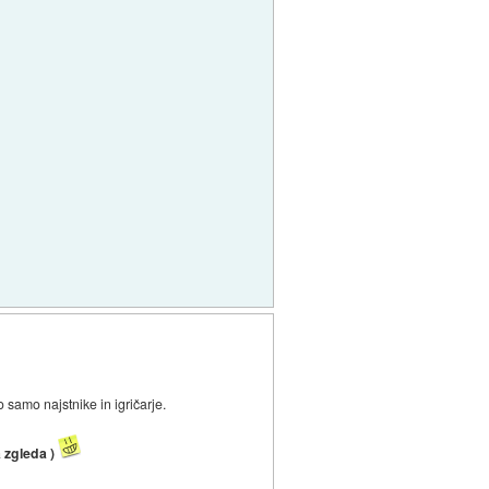
o samo najstnike in igričarje.
 zgleda )