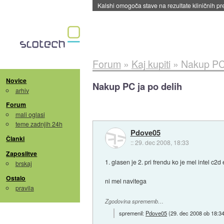
Sandisk že prodal več kot polovico SSD-jev za 
Forum
»
Kaj kupiti
»
Nakup PC 
Novice
Nakup PC ja po delih
arhiv
Forum
mali oglasi
teme zadnjih 24h
Pdove05
Članki
::
29. dec 2008, 18:33
Zaposlitve
1. glasen je 2. pri frendu ko je mel intel c2
brskaj
Ostalo
ni mel navitega
pravila
Zgodovina sprememb…
spremenil:
Pdove05
(
29. dec 2008 ob 18:3