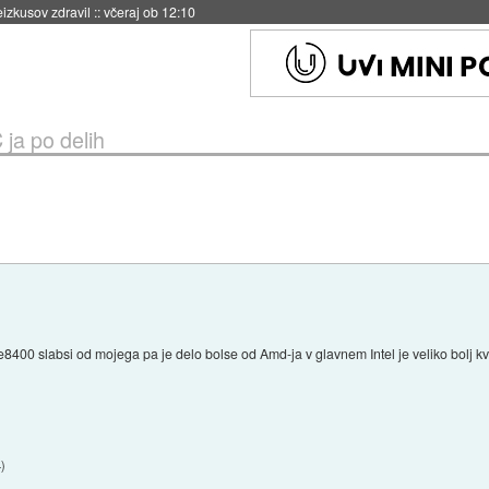
naslednji dve leti
::
včeraj ob 11:37
ja po delih
d e8400 slabsi od mojega pa je delo bolse od Amd-ja v glavnem Intel je veliko bolj kv
4
)