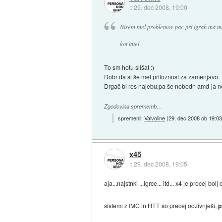
::
29. dec 2008, 19:00
Nisem mel problemov pac pri igrah ma man
kot intel
To sm hotu slišat :)
Dobr da si še mel priložnost za zamenjavo.
Drgač bi res najebu,pa še nobedn amd-ja ne
Zgodovina sprememb…
spremenil:
Valvoline
(
29. dec 2008 ob 19:0
x45
::
29. dec 2008, 19:05
aja...najstnki ...igrce... itd... x4 je precej
sistemi z IMC in HTT so precej odzivnješi,
p