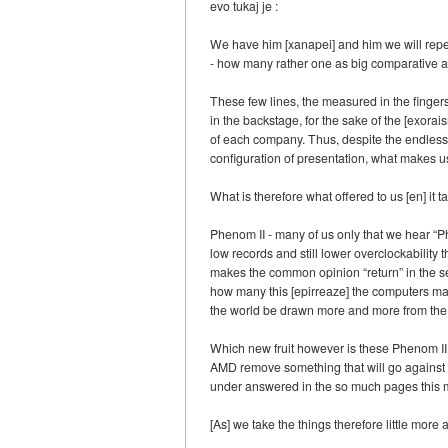
evo tukaj je :
We have him [xanapei] and him we will repeat
- how many rather one as big comparative as 
These few lines, the measured in the fingers
in the backstage, for the sake of the [exorai
of each company. Thus, despite the endless ho
configuration of presentation, what makes us 
What is therefore what offered to us [en] it
Phenom II - many of us only that we hear “
low records and still lower overclockability 
makes the common opinion “return” in the 
how many this [epirreaze] the computers ma
the world be drawn more and more from the p
Which new fruit however is these Phenom II 
AMD remove something that will go against in
under answered in the so much pages this mo
[As] we take the things therefore little more a