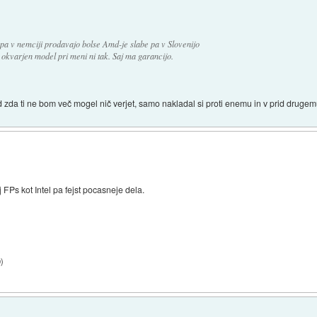
a v nemciji prodavajo bolse Amd-je slabe pa v Slovenijo
c okvarjen model pri meni ni tak. Saj ma garancijo.
pd zda ti ne bom več mogel nič verjet, samo nakladal si proti enemu in v prid drugemu
Ps kot Intel pa fejst pocasneje dela.
9
)