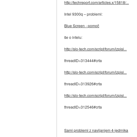
http://techreport.com/articles.x/15818/...
Intel 9300q – problemi:
Blue Screen - pomoč
še o intelu:
http://slo-tech.com/script/forum/izpisi...
threadID=313444#crta
http://slo-tech.com/script/forum/izpisi...
threadID=313926#crta
http://slo-tech.com/script/forum/izpisi...
threadID=312546#crta
Sami problemi z navijanjem 4-jedrnika