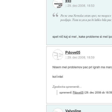
x45
::
29. dec 2008, 18:53
Pa ne ona Nemska stran spet, no mogoce p
posiljajo. Tista tezava pa bi lahko bila pa
spet nič kaj si mel , kake probleme si mel i
Pdove05
::
29. dec 2008, 18:59
Nisem mel problemov pac pri igrah ma manj F
kot intel
Zgodovina sprememb…
spremenil:
Pdove05
(
29. dec 2008 ob 18:5
Valvoline