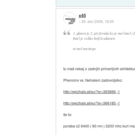
x45
::
29. dec 2008, 18:35
1. glasen je 2. pri frendu ko je mel intel
Intel je veliko bolj kvaliteten
ni mel navitega
tu maš nekaj o zadnjih primerljivih arhitektura
Phenomv vs. Nehalem zadovoljstvo:
http://geizhals.at/eu/?sr=363666,-1
http://geizhals.at/eu/?sr=366185,-1
še to:
poraba x2 6400 ( 90 nm ) 3200 mhz kuri manj 