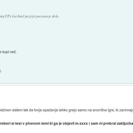
j FPs kot Intel pa fejst pocasneje dela.
 kupi več.
3
)
 bolj odziven sistem tak da tvoja opažanja lahko grejo samo na enonitne igre, ki zanimaj
reberi si test v phenom temi ki ga je objavil m-xxxx ( sam ni prebral zaključka