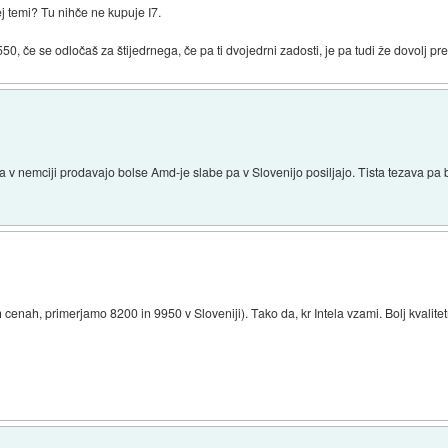
ej temi? Tu nihče ne kupuje I7.
, če se odločaš za štijedrnega, če pa ti dvojedrni zadosti, je pa tudi že dovolj pr
 nemciji prodavajo bolse Amd-je slabe pa v Slovenijo posiljajo. Tista tezava pa b
h cenah, primerjamo 8200 in 9950 v Sloveniji). Tako da, kr Intela vzami. Bolj kvalite