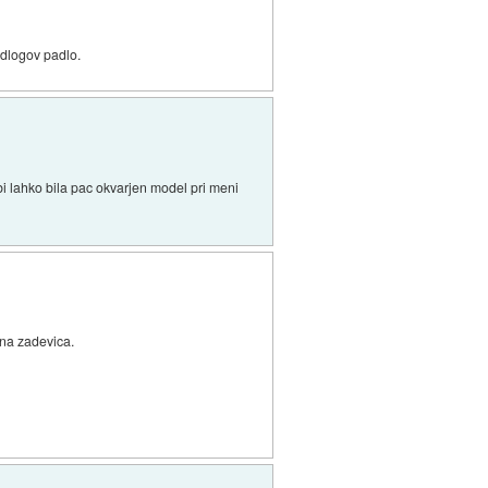
edlogov padlo.
i lahko bila pac okvarjen model pri meni
tna zadevica.