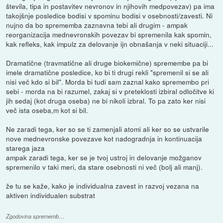
števila, tipa in postavitev nevronov in njihovih medpovezav) pa ima
takojšnje posledice bodisi v spominu bodisi v osebnosti/zavesti. Ni
nujno da bo sprememba zaznavna tebi ali drugim - ampak
reorganizacija mednevronskih povezav bi spremenila kak spomin,
kak refleks, kak impulz za delovanje ijn obnašanja v neki situaciji...
Dramatične (travmatične ali druge biokemične) spremembe pa bi
imele dramatične posledice, ko bi ti drugi rekli "spremenil si se ali
nisi več kdo si bil". Morda bi tudi sam zaznal kako spremembo pri
sebi - morda na bi razumel, zakaj si v preteklosti izbiral odločitve ki
jih sedaj (kot druga oseba) ne bi nikoli izbral. To pa zato ker nisi
več ista oseba,m kot si bil.
Ne zaradi tega, ker so se ti zamenjali atomi ali ker so se ustvarile
nove mednevronske povezave kot nadogradnja in kontinuacija
starega jaza
ampak zaradi tega, ker se je tvoj ustroj in delovanje možganov
spremenilo v taki meri, da stare osebnosti ni več (bolj ali manj).
že tu se kaže, kako je individualna zavest in razvoj vezana na
aktiven individualen substrat
Zgodovina sprememb…