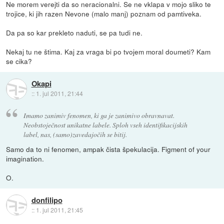
Ne morem verejti da so neracionalni. Se ne vklapa v mojo sliko te
trojice, ki jih razen Nevone (malo manj) poznam od pamtiveka.
Da pa so kar prekleto naduti, se pa tudi ne.
Nekaj tu ne štima. Kaj za vraga bi po tvojem moral doumeti? Kam
se cika?
Okapi
::
1. jul 2011, 21:44
Imamo zanimiv fenomen, ki ga je zanimivo obravnavat.
Neobstoječnost unikatne labele. Sploh vseh identifikacijskih
label, nas, (samo)zavedajočih se bitij.
Samo da to ni fenomen, ampak čista špekulacija. Figment of your
imagination.
O.
donfilipo
::
1. jul 2011, 21:45