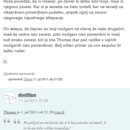
Hoče povedati, da ni ničesar, po čemer bi lahko ločil tvojo, mojo in
njegovo zavest. Kar si je seveda na čisto izmislil, ker ne temelji na
nikakršnem preverljivem podatku, ampak zgolj na osnovi
njegovega napačnega sklepanja.
On sklepa, da čeprav so tvoji možgani od včeraj že malo drugačni,
imaš še vedno isto zavest, zato možgani niso pomembni in imaš
tudi enako zavest, kot jo ima Thomas (kar pač razlike v vajinih
možganih niso pomembne). Bolj očiten primer za non sequitur bi
težko našel.
O.
Zgodovina sprememb…
spremenil:
Okapi
(
1. jul 2011 ob 21:53
)
donfilipo
::
1. jul 2011, 21:56
Thomas
je
1. jul 2011 ob 21:50
izjavil
:
Pozabljaš na možnost, da si ti kaj narobe razumel. A
to bi pa bila velika tragedija?