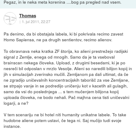
Pegaz, in le neka meta korenina ....bog pa pregled nad vsem.
Thomas
::
1. jul 2011, 22:27
Pa denimo, da bi obstajala labela, ki bi pokrivala recimo zavest
Homo Sapiensa, ne pa drugih sentientov, recimo alienov.
To obravnava neka kratka ZF štorija, ko alieni prestrežejo radijski
signal z Zemlje, enega od mnogih. Samo da je ta vseboval
brainscan nekega človeka. Upload, z drugimi besedami, ki je po
nesreči bil odposlan v mrzlo Vesolje. Alieni so naredili bilijon kopij in
jih v simulacijah zverinsko mučili. Zemljanom pa dali ultimat, da če
ne zgradijo uničevalnih koncentracijskih taborišč za vse Zemljane,
se strpajo vanje in se podredijo uničenju kot v kacetih ali gulagih,
samo da vsi do poslednjega ... s tem mučenjem bilijona kopij
uploada človeka, ne bodo nehali. Pač majhna cena tisti uničevalni
logarji, a ne?
V tem scenariju ne bi hotel niti humanity unikatne labele. To take
hudobne aliene potem ustavi, če tega ni. Saj mučijo tudi svoje
instance.