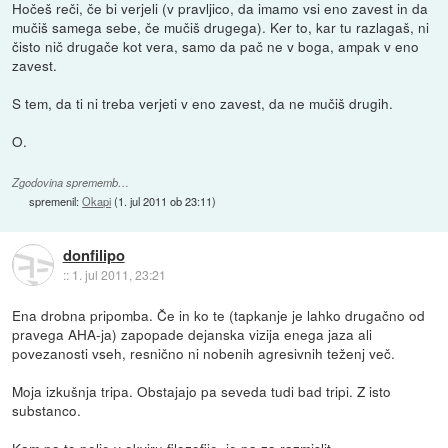
Hočeš reči, če bi verjeli (v pravljico, da imamo vsi eno zavest in da
mučiš samega sebe, če mučiš drugega). Ker to, kar tu razlagaš, ni
čisto nič drugače kot vera, samo da pač ne v boga, ampak v eno
zavest.
S tem, da ti ni treba verjeti v eno zavest, da ne mučiš drugih.
O.
Zgodovina sprememb…
spremenil:
Okapi
(
1. jul 2011 ob 23:11
)
donfilipo
::
1. jul 2011, 23:21
Ena drobna pripomba. Če in ko te (tapkanje je lahko drugačno od
pravega AHA-ja) zapopade dejanska vizija enega jaza ali
povezanosti vseh, resnično ni nobenih agresivnih teženj več.
Moja izkušnja tripa. Obstajajo pa seveda tudi bad tripi. Z isto
substanco.
Kam pa to pelje v okviru filozofije, je pa za razmislit.