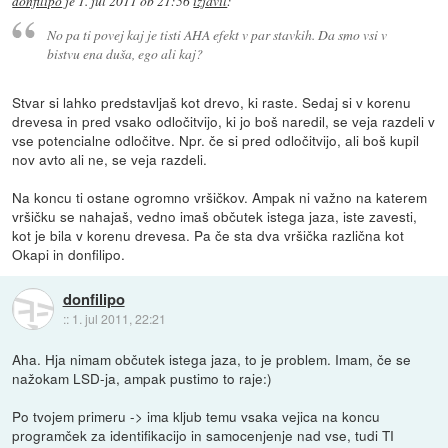
donfilipo
je
1. jul 2011 ob 21:56
izjavil
:
No pa ti povej kaj je tisti AHA efekt v par stavkih. Da smo vsi v
bistvu ena duša, ego ali kaj?
Stvar si lahko predstavljaš kot drevo, ki raste. Sedaj si v korenu
drevesa in pred vsako odločitvijo, ki jo boš naredil, se veja razdeli v
vse potencialne odločitve. Npr. če si pred odločitvijo, ali boš kupil
nov avto ali ne, se veja razdeli.
Na koncu ti ostane ogromno vršičkov. Ampak ni važno na katerem
vršičku se nahajaš, vedno imaš občutek istega jaza, iste zavesti,
kot je bila v korenu drevesa. Pa če sta dva vršička različna kot
Okapi in donfilipo.
donfilipo
::
1. jul 2011, 22:21
Aha. Hja nimam občutek istega jaza, to je problem. Imam, če se
nažokam LSD-ja, ampak pustimo to raje:)
Po tvojem primeru -> ima kljub temu vsaka vejica na koncu
programček za identifikacijo in samocenjenje nad vse, tudi TI