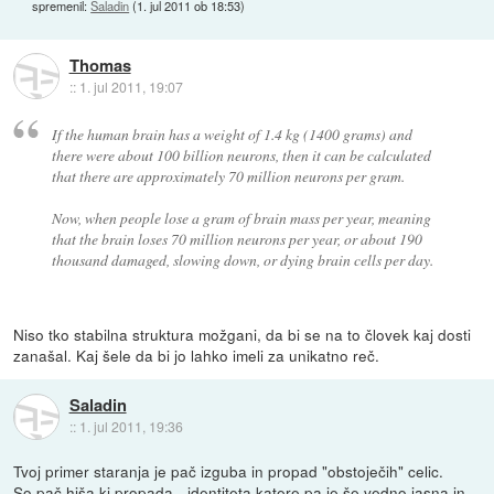
spremenil:
Saladin
(
1. jul 2011 ob 18:53
)
Thomas
::
1. jul 2011, 19:07
If the human brain has a weight of 1.4 kg (1400 grams) and
there were about 100 billion neurons, then it can be calculated
that there are approximately 70 million neurons per gram.
Now, when people lose a gram of brain mass per year, meaning
that the brain loses 70 million neurons per year, or about 190
thousand damaged, slowing down, or dying brain cells per day.
Niso tko stabilna struktura možgani, da bi se na to človek kaj dosti
zanašal. Kaj šele da bi jo lahko imeli za unikatno reč.
Saladin
::
1. jul 2011, 19:36
Tvoj primer staranja je pač izguba in propad "obstoječih" celic.
So pač hiša ki propada - identiteta katere pa je še vedno jasna in