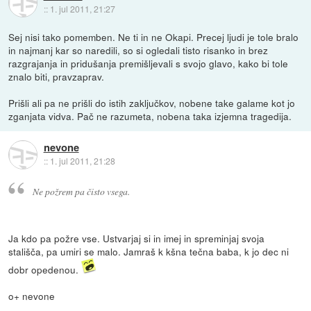
::
1. jul 2011, 21:27
Sej nisi tako pomemben. Ne ti in ne Okapi. Precej ljudi je tole bralo
in najmanj kar so naredili, so si ogledali tisto risanko in brez
razgrajanja in pridušanja premišljevali s svojo glavo, kako bi tole
znalo biti, pravzaprav.
Prišli ali pa ne prišli do istih zaključkov, nobene take galame kot jo
zganjata vidva. Pač ne razumeta, nobena taka izjemna tragedija.
nevone
::
1. jul 2011, 21:28
Ne požrem pa čisto vsega.
Ja kdo pa požre vse. Ustvarjaj si in imej in spreminjaj svoja
stališča, pa umiri se malo. Jamraš k kšna tečna baba, k jo dec ni
dobr opedenou.
o+ nevone