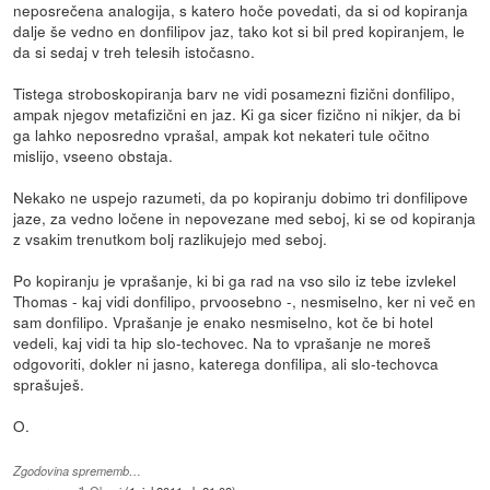
neposrečena analogija, s katero hoče povedati, da si od kopiranja
dalje še vedno en donfilipov jaz, tako kot si bil pred kopiranjem, le
da si sedaj v treh telesih istočasno.
Tistega stroboskopiranja barv ne vidi posamezni fizični donfilipo,
ampak njegov metafizični en jaz. Ki ga sicer fizično ni nikjer, da bi
ga lahko neposredno vprašal, ampak kot nekateri tule očitno
mislijo, vseeno obstaja.
Nekako ne uspejo razumeti, da po kopiranju dobimo tri donfilipove
jaze, za vedno ločene in nepovezane med seboj, ki se od kopiranja
z vsakim trenutkom bolj razlikujejo med seboj.
Po kopiranju je vprašanje, ki bi ga rad na vso silo iz tebe izvlekel
Thomas - kaj vidi donfilipo, prvoosebno -, nesmiselno, ker ni več en
sam donfilipo. Vprašanje je enako nesmiselno, kot če bi hotel
vedeli, kaj vidi ta hip slo-techovec. Na to vprašanje ne moreš
odgovoriti, dokler ni jasno, katerega donfilipa, ali slo-techovca
sprašuješ.
O.
Zgodovina sprememb…