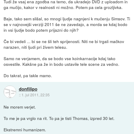
Tudi že vsaj ena zgodba na temo, da ukradejo DVD z uploadom in
ga mučijo, kakor v realnosti ni možno. Potem pa cela grozljivka.
Baje, tako sem slišal, so mnogi ljudje nagnjeni k mučenju Simsov. Ti
se v najnovejši verziji 2011 še ne zavedajo, a morda se kdaj bodo
in vsi ljudje bodo potem prijazni do njih?
Če bi vedeli ... bi se ne šli teh sprijenosti. Niti ne bi trgali mačkov
narazen, niti ljudi pri živem telesu.
Samo ne verjamem, da se bodo vse koinkarnacije kdaj tako
osvestile. Kakšne pa že in bodo ustavile tele scene za vedno.
Do takrat, pa takle mamo.
donfilipo
::
1. jul 2011, 22:35
Ne morem verjet.
To me je pa vrglo na rit. To pa je tisti Thomas, izpred 30 let.
Ekstremni humanizem.