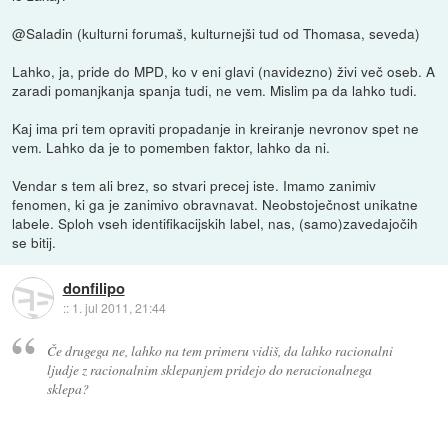
@Saladin (kulturni forumaš, kulturnejši tud od Thomasa, seveda)
Lahko, ja, pride do MPD, ko v eni glavi (navidezno) živi več oseb. A
zaradi pomanjkanja spanja tudi, ne vem. Mislim pa da lahko tudi.
Kaj ima pri tem opraviti propadanje in kreiranje nevronov spet ne
vem. Lahko da je to pomemben faktor, lahko da ni.
Vendar s tem ali brez, so stvari precej iste. Imamo zanimiv
fenomen, ki ga je zanimivo obravnavat. Neobstoječnost unikatne
labele. Sploh vseh identifikacijskih label, nas, (samo)zavedajočih
se bitij.
donfilipo
::
1. jul 2011, 21:44
Če drugega ne, lahko na tem primeru vidiš, da lahko racionalni
ljudje z racionalnim sklepanjem pridejo do neracionalnega
sklepa?