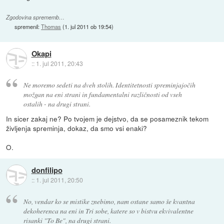
Zgodovina sprememb…
spremenil:
Thomas
(
1. jul 2011 ob 19:54
)
Okapi
::
1. jul 2011, 20:43
Ne moremo sedeti na dveh stolih. Identitetnosti spreminjajočih
možgan na eni strani in fundamentalni različnosti od vseh
ostalih - na drugi strani.
In sicer zakaj ne? Po tvojem je dejstvo, da se posameznik tekom
življenja spreminja, dokaz, da smo vsi enaki?
O.
donfilipo
::
1. jul 2011, 20:50
No, vendar ko se mistike znebimo, nam ostane samo še kvantna
dekoherenca na eni in Tri sobe, katere so v bistvu ekvivalentne
risanki "To Be", na drugi strani.