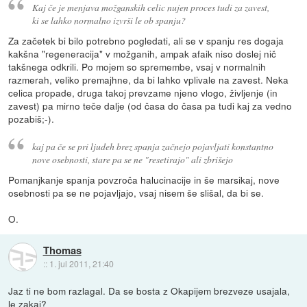
Kaj če je menjava možganskih celic nujen proces tudi za zavest,
ki se lahko normalno izvrši le ob spanju?
Za začetek bi bilo potrebno pogledati, ali se v spanju res dogaja
kakšna "regeneracija" v možganih, ampak afaik niso doslej nič
takšnega odkrili. Po mojem so spremembe, vsaj v normalnih
razmerah, veliko premajhne, da bi lahko vplivale na zavest. Neka
celica propade, druga takoj prevzame njeno vlogo, življenje (in
zavest) pa mirno teče dalje (od časa do časa pa tudi kaj za vedno
pozabiš;-).
kaj pa če se pri ljudeh brez spanja začnejo pojavljati konstantno
nove osebnosti, stare pa se ne "resetirajo" ali zbrišejo
Pomanjkanje spanja povzroča halucinacije in še marsikaj, nove
osebnosti pa se ne pojavljajo, vsaj nisem še slišal, da bi se.
O.
Thomas
::
1. jul 2011, 21:40
Jaz ti ne bom razlagal. Da se bosta z Okapijem brezveze usajala,
le zakaj?