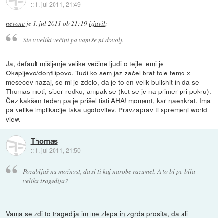
::
1. jul 2011, 21:49
nevone
je
1. jul 2011 ob 21:19
izjavil
:
Ste v veliki večini pa vam še ni dovolj.
Ja, default mišljenje velike večine ljudi o tejle temi je
Okapijevo/donfilipovo. Tudi ko sem jaz začel brat tole temo x
mesecev nazaj, se mi je zdelo, da je to en velik bullshit in da se
Thomas moti, sicer redko, ampak se (kot se je na primer pri pokru).
Čez kakšen teden pa je prišel tisti AHA! moment, kar naenkrat. Ima
pa velike implikacije taka ugotovitev. Pravzaprav ti spremeni world
view.
Thomas
::
1. jul 2011, 21:50
Pozabljaš na možnost, da si ti kaj narobe razumel. A to bi pa bila
velika tragedija?
Vama se zdi to tragedija im me zlepa in zgrda prosita, da ali