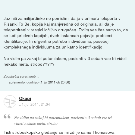
Jaz niti za milijardinko ne pomislim, da je v primeru teleporta v
Risanki To Be, kopija kaj manjvredna od originala, ali da je
teleportirani v resnici ločljivo drugačen. Trdim ves čas samo to, da
se tudi pri dveh kopijah, dveh instancah pojavijo problemi
identifikacije. In urgentna potreba individuuma, posebej
kompleksnega individuuma za unikatno identifikacijo.
Ne vidim pa zakaj bi potemtakem, pacienti v 3 sobah vse tri videli
nekako meta, strobo?????
Zgodovina sprememb…
spremenilo:
donfilipo
(
1. jul 2011 ob 20:56
)
Okapi
::
1. jul 2011, 21:04
Ne vidim pa zakaj bi potemtakem, pacienti v 3 sobah vse tri
videli nekako meta, strobo
Tisti stroboskopsko gledanje se mi zdi je samo Thomasova