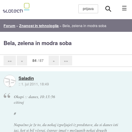
☰
Forum
»
Znanost in tehnologija
»
Bela, zelena in modra soba
Bela, zelena in modra soba
84
/ 87
««
«
»
»»
Saladin
::
1. jul 2011, 18:49
Okapi :: danes, 10:13:56
citiraj
#
Napačno je že to, da nekaj izpeljuješ iz predstave, da si danes isti
jaz, kot si bil včeraj, čeprav imaš v možganih nekaj drugih