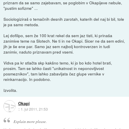
priznam da se samo zajebavam, se poglobim v Okapijeve nebule,
"pustim sofizme" ...
Sociologiziraš o temačnih desnih zarotah, katerih del naj bi bil, tole
je pa samo metoda.
Lej dofilipo, sem že 100 krat rekel da sem jaz tisti, ki prinaša
zanimive teme na Slotech. Ne ti in ne Okapi. Sicer ne da sem edini,
jih je še ene par. Samo jaz sem najbolj kontroverzen in tudi
zanimiv, naduto priznavam pred vsemi.
Vidva pa kr stlačta skp kakšno temo, ki jo bo kdo hotel brati,
prosim. Tam se lahko časti "unikatnost in neponovljivost
posmeznikov", tam lahko zabavljata čez glupe vernike v
reinkarnacijo. In podobno.
Izvolita.
Okapi
::
1. jul 2011, 21:53
Explain more please.