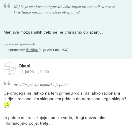
Kaj če je menjava možganskih celic nujen proces tudi za zavest,
ki se lahko normalno izvrši le ob spanju?
Menjava možganskih celic se ne vrši samo ob spanju.
Zgodovina sprememb…
spremenilo:
donfilipo
(
1. jul 2011 ob 21:37
)
Okapi
::
1. jul 2011, 21:39
ne vidim pa, kje dejansko je point
Če drugega ne, lahko na tem primeru vidiš, da lahko racionalni
ljudje z racionalnim sklepanjem pridejo do neracionalnega sklepa?
In potem eni raziskujejo spomin vode, drugi univerzalno
informacijsko polje, tretji ...