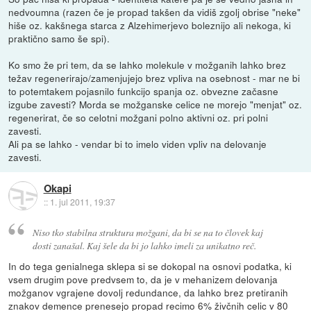
nedvoumna (razen če je propad takšen da vidiš zgolj obrise "neke"
hiše oz. kakšnega starca z Alzehimerjevo boleznijo ali nekoga, ki
praktično samo še spi).
Ko smo že pri tem, da se lahko molekule v možganih lahko brez
težav regenerirajo/zamenjujejo brez vpliva na osebnost - mar ne bi
to potemtakem pojasnilo funkcijo spanja oz. obvezne začasne
izgube zavesti? Morda se možganske celice ne morejo "menjat" oz.
regenerirat, če so celotni možgani polno aktivni oz. pri polni
zavesti.
Ali pa se lahko - vendar bi to imelo viden vpliv na delovanje
zavesti.
Okapi
::
1. jul 2011, 19:37
Niso tko stabilna struktura možgani, da bi se na to človek kaj
dosti zanašal. Kaj šele da bi jo lahko imeli za unikatno reč.
In do tega genialnega sklepa si se dokopal na osnovi podatka, ki
vsem drugim pove predvsem to, da je v mehanizem delovanja
možganov vgrajene dovolj redundance, da lahko brez pretiranih
znakov demence prenesejo propad recimo 6% živčnih celic v 80