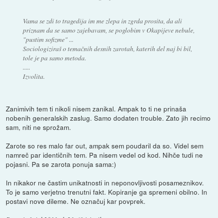
Vama se zdi to tragedija im me zlepa in zgrda prosita, da ali
priznam da se samo zajebavam, se poglobim v Okapijeve nebule,
"pustim sofizme" ...
Sociologiziraš o temačnih desnih zarotah, katerih del naj bi bil,
tole je pa samo metoda.
.....
Izvolita.
Zanimivih tem ti nikoli nisem zanikal. Ampak to ti ne prinaša
nobenih generalskih zaslug. Samo dodaten trouble. Zato jih recimo
sam, niti ne sprožam.
Zarote so res malo far out, ampak sem poudaril da so. Videl sem
namreč par identičnih tem. Pa nisem vedel od kod. Nihče tudi ne
pojasni. Pa se zarota ponuja sama:)
In nikakor ne častim unikatnosti in neponovljivosti posameznikov.
To je samo verjetno trenutni fakt. Kopiranje ga spremeni obilno. In
postavi nove dileme. Ne označuj kar povprek.