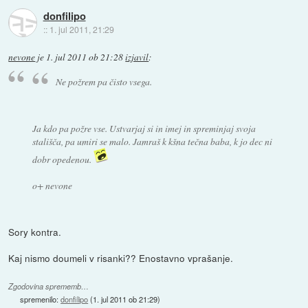
donfilipo
::
1. jul 2011, 21:29
nevone
je
1. jul 2011 ob 21:28
izjavil
:
Ne požrem pa čisto vsega.
Ja kdo pa požre vse. Ustvarjaj si in imej in spreminjaj svoja
stališča, pa umiri se malo. Jamraš k kšna tečna baba, k jo dec ni
dobr opedenou.
o+ nevone
Sory kontra.
Kaj nismo doumeli v risanki?? Enostavno vprašanje.
Zgodovina sprememb…
spremenilo:
donfilipo
(
1. jul 2011 ob 21:29
)