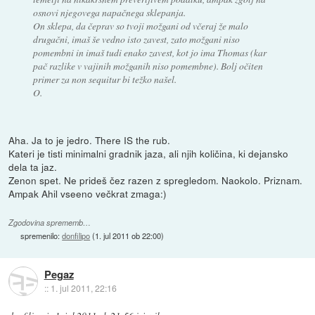
osnovi njegovega napačnega sklepanja.
On sklepa, da čeprav so tvoji možgani od včeraj že malo
drugačni, imaš še vedno isto zavest, zato možgani niso
pomembni in imaš tudi enako zavest, kot jo ima Thomas (kar
pač razlike v vajinih možganih niso pomembne). Bolj očiten
primer za non sequitur bi težko našel.
O.
Aha. Ja to je jedro. There IS the rub.
Kateri je tisti minimalni gradnik jaza, ali njih količina, ki dejansko
dela ta jaz.
Zenon spet. Ne prideš čez razen z spregledom. Naokolo. Priznam.
Ampak Ahil vseeno večkrat zmaga:)
Zgodovina sprememb…
spremenilo:
donfilipo
(
1. jul 2011 ob 22:00
)
Pegaz
::
1. jul 2011, 22:16