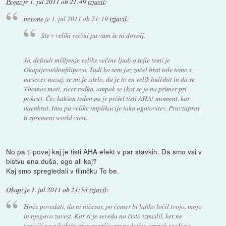
Pegaz
je
1. jul 2011 ob 21:49
izjavil
:
nevone
je
1. jul 2011 ob 21:19
izjavil
:
Ste v veliki večini pa vam še ni dovolj.
Ja, default mišljenje velike večine ljudi o tejle temi je
Okapijevo/donfilipovo. Tudi ko sem jaz začel brat tole temo x
mesecev nazaj, se mi je zdelo, da je to en velik bullshit in da se
Thomas moti, sicer redko, ampak se (kot se je na primer pri
pokru). Čez kakšen teden pa je prišel tisti AHA! moment, kar
naenkrat. Ima pa velike implikacije taka ugotovitev. Pravzaprav
ti spremeni world view.
No pa ti povej kaj je tisti AHA efekt v par stavkih. Da smo vsi v
bistvu ena duša, ego ali kaj?
Kaj smo spregledali v filmčku To be.
Okapi
je
1. jul 2011 ob 21:53
izjavil
:
Hoče povedati, da ni ničesar, po čemer bi lahko ločil tvojo, mojo
in njegovo zavest. Kar si je seveda na čisto izmislil, ker ne
temelji na nikakršnem preverljivem podatku, ampak zgolj na