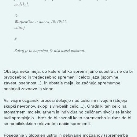
molekul.
O.
WarpedOne :: danes, 10:49:22
citiraj
#
Zakaj je to napačno, še nisi uspel pokazat.
Obstaja neka meja, do katere lahko spreminjamo substrat, ne da bi
prvoosebno in tretjeosebno spremenili celoto jaza (spomine,
zavest, osebnost,..). In obstaja meja, ko začnejo spremembe
postajati zaznave in vidne.
Vsi višji možganski procesi delujejo nad celičnim nivojem (štejejo
skupki nevronov, sklopi sivih/belih celic,...). Gradniki teh celic na
atomarnem, molekularnem in individualno celičnem nivoju se lahko
tudi spreminjajo - brez da bi zaznali kako spremembo in rbez da bi
se na bilokakšen relevanten način spremenili.
Poseganje v globalen ustroj in delovanje možganov (sprememba