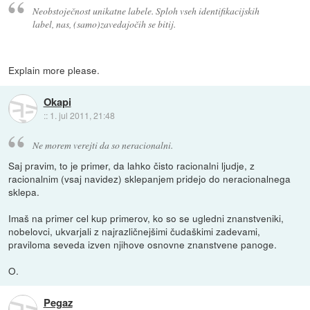
Neobstoječnost unikatne labele. Sploh vseh identifikacijskih
label, nas, (samo)zavedajočih se bitij.
Explain more please.
Okapi
::
1. jul 2011, 21:48
Ne morem verejti da so neracionalni.
Saj pravim, to je primer, da lahko čisto racionalni ljudje, z
racionalnim (vsaj navidez) sklepanjem pridejo do neracionalnega
sklepa.
Imaš na primer cel kup primerov, ko so se ugledni znanstveniki,
nobelovci, ukvarjali z najrazličnejšimi čudaškimi zadevami,
praviloma seveda izven njihove osnovne znanstvene panoge.
O.
Pegaz