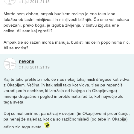
::
1. jul 2011, 21:15
Morda sem zloben, ampak budizem recimo je ena taka lepa
tolažba ob lastni minljivosti in minljivosti bližnjih. Če smo vsi nekako
povezani, preko boga, je izguba življenja, v bistvu izguba ene
celice. Ali sem kaj zgrešil?
Ampak tile so razen morda manuja, budisti nič celih popolnoma nič.
Ali se motim?
nevone
::
1. jul 2011, 21:19
Kaj te tako prekleto moti, če nas nekaj tukaj misli drugače kot vidva
z Okapijem. Večina jih itak misli tako kot vidva, ti se pa repenčiš
zaradi parih osebkov, ki izražajo od tvojega (in Okapijevega)
mnenja drugačnen pogled in problematiziraš to, kot največje zlo
tega sveta.
Dej se mal umir no, pa uživaj v svojem (in Okapijevem) prepričanju,
pa nehaj že najedat, kot da so različnomisleči (od tebe in Okapija)
edino zlo tega sveta.