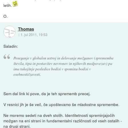
letih.
O.
Thomas
::
1. jul 2011, 19:53
Saladin:
Poseganje v globalen ustroj in delovanje možganov (sprememba
števila, tipa in postavitev nevronov in njihovih medpovezav) pa
ima takojšnje posledice bodisi v spominu bodisi v
osebnosti/zavesti.
Sem dal link ki pove, da je teh sprememb precej.
V resnici jih je še več, če upoštevamo še mladostne spremembe.
Ne moremo sedeti na dveh stolih. Identitetnosti spreminjajočih
možgan na eni strani in fundamentalni različnosti od vseh ostalih -
na drugi strani.