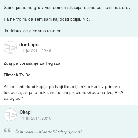
Samo jasno ne gre v vse demontstracije recimo političnih nazorov.
Pa ne trdim, da sem sam kaj dosti boljši. Nič.
Ja dobro, če gledamo tako pa....
donfilipo
::
1. jul 2011, 22:46
Zdaj pa vprašanje za Pegaza.
Filmček To Be.
Ali se ti zdi da bi kopije po tvoji filozofiji mirno kurili v primeru
teleporta, ali je to nek rahel etični problem. Glede na tvoj AHA
spregled?
Okapi
::
1. jul 2011, 23:10
Če bi vedeli ... bi se ne šli teh sprijenosti.