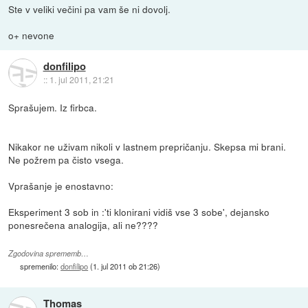
Ste v veliki večini pa vam še ni dovolj.
o+ nevone
donfilipo
::
1. jul 2011, 21:21
Sprašujem. Iz firbca.
Nikakor ne uživam nikoli v lastnem prepričanju. Skepsa mi brani.
Ne požrem pa čisto vsega.
Vprašanje je enostavno:
Eksperiment 3 sob in :'ti klonirani vidiš vse 3 sobe', dejansko
ponesrečena analogija, ali ne????
Zgodovina sprememb…
spremenilo:
donfilipo
(
1. jul 2011 ob 21:26
)
Thomas