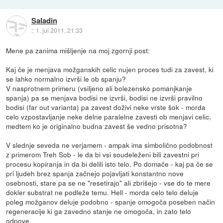
Saladin
::
1. jul 2011, 21:33
Mene pa zanima mišljenje na moj zgornji post:
Kaj če je menjava možganskih celic nujen proces tudi za zavest, ki
se lahko normalno izvrši le ob spanju?
V nasprotnem primeru (vsiljeno ali bolezensko pomanjkanje
spanja) pa se menjava bodisi ne izvrši, bodisi ne izvrši pravilno
bodisi (far out varianta) pa zavest doživi neke vrste šok - morda
celo vzpostavljanje neke delne paralelne zavesti ob menjavi celic,
medtem ko je originalno budna zavest še vedno prisotna?
V slednje seveda ne verjamem - ampak ima simbolično podobnost
z primerom Treh Sob - le da bi vsi soudeleženi bili zavestni pri
procesu kopiranja in da bi delili isto telo. Po domače - kaj pa če se
pri ljudeh brez spanja začnejo pojavljati konstantno nove
osebnosti, stare pa se ne "resetirajo" ali zbrišejo - vse do te mere
dokler substrat ne podleže temu. Hell - morda celo telo deluje
poleg možganov deluje podobno - spanje omogoča poseben način
regeneracije ki ga zavedno stanje ne omogoča, in zato telo
odpove.