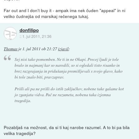
Far out and I don't buy it - ampak ima nek čuden "appeal" in ni
veliko čudnejša od marsikaj rečenega tukaj.
donfilipo
::
1. jul 2011, 21:36
Thomas
je
1. jul 2011 ob 21:27
izjavil
:
Sej nisi tako pomemben. Ne ti in ne Okapi. Precej ljudi je tole
bralo in najmanj kar so naredili, so si ogledali tisto risanko in
brez razgrajanja in pridušanja premišljevali s svojo glavo, kako
bi tole znalo biti, pravzaprav.
Prišli ali pa ne prišli do istih zaključkov, nobene take galame kot
jo zganjata vidva. Pač ne razumeta, nobena taka izjemna
tragedija.
Pozabljaš na možnost, da si ti kaj narobe razumel. A to bi pa bila
velika tragedija?