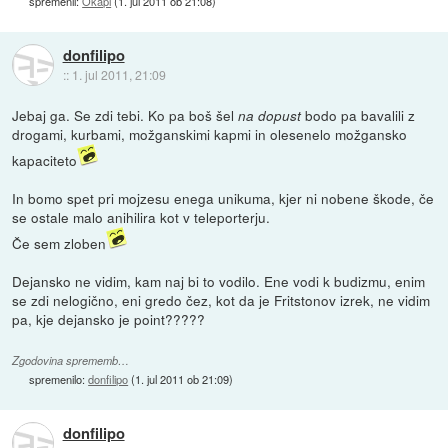
spremenil:
Okapi
(
1. jul 2011 ob 21:08
)
donfilipo
::
1. jul 2011, 21:09
Jebaj ga. Se zdi tebi. Ko pa boš šel
bodo pa bavalili z
na dopust
drogami, kurbami, možganskimi kapmi in olesenelo možgansko
kapaciteto
In bomo spet pri mojzesu enega unikuma, kjer ni nobene škode, če
se ostale malo anihilira kot v teleporterju.
Če sem zloben
Dejansko ne vidim, kam naj bi to vodilo. Ene vodi k budizmu, enim
se zdi nelogično, eni gredo čez, kot da je Fritstonov izrek, ne vidim
pa, kje dejansko je point?????
Zgodovina sprememb…
spremenilo:
donfilipo
(
1. jul 2011 ob 21:09
)
donfilipo