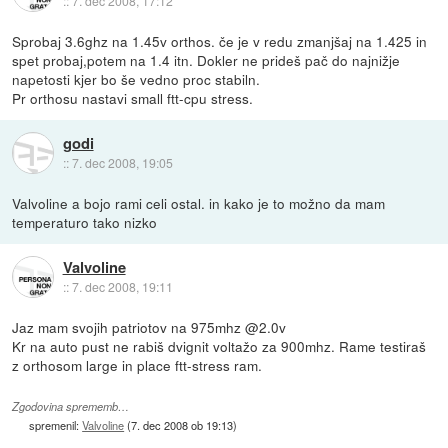
::
7. dec 2008, 17:12
Sprobaj 3.6ghz na 1.45v orthos. če je v redu zmanjšaj na 1.425 in
spet probaj,potem na 1.4 itn. Dokler ne prideš pač do najnižje
napetosti kjer bo še vedno proc stabiln.
Pr orthosu nastavi small ftt-cpu stress.
godi
::
7. dec 2008, 19:05
Valvoline a bojo rami celi ostal. in kako je to možno da mam
temperaturo tako nizko
Valvoline
::
7. dec 2008, 19:11
Jaz mam svojih patriotov na 975mhz @2.0v
Kr na auto pust ne rabiš dvignit voltažo za 900mhz. Rame testiraš
z orthosom large in place ftt-stress ram.
Zgodovina sprememb…
spremenil:
Valvoline
(
7. dec 2008 ob 19:13
)