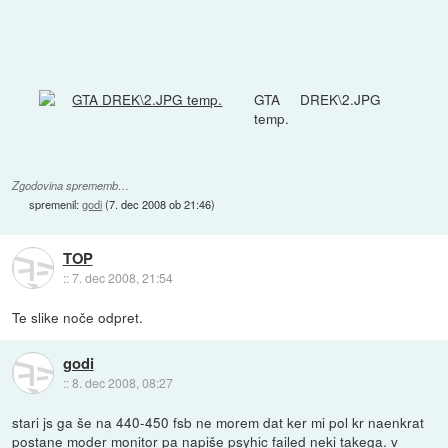
GTA DREK\2.JPG
temp.
Zgodovina sprememb…
spremenil:
godi
(
7. dec 2008 ob 21:46
)
TOP
::
7. dec 2008, 21:54
Te slike noče odpret.
godi
::
8. dec 2008, 08:27
stari js ga še na 440-450 fsb ne morem dat ker mi pol kr naenkrat
postane moder monitor pa napiše psyhic failed neki takega. v