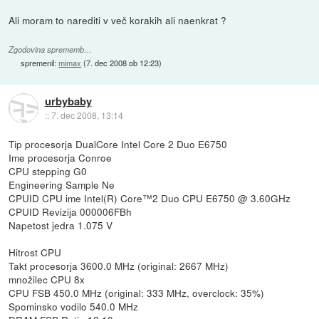
Ali moram to narediti v več korakih ali naenkrat ?
Zgodovina sprememb…
spremenil:
mimax
(
7. dec 2008 ob 12:23
)
urbybaby
::
7. dec 2008, 13:14
Tip procesorja DualCore Intel Core 2 Duo E6750
Ime procesorja Conroe
CPU stepping G0
Engineering Sample Ne
CPUID CPU ime Intel(R) Core™2 Duo CPU E6750 @ 3.60GHz
CPUID Revizija 000006FBh
Napetost jedra 1.075 V
Hitrost CPU
Takt procesorja 3600.0 MHz (original: 2667 MHz)
množilec CPU 8x
CPU FSB 450.0 MHz (original: 333 MHz, overclock: 35%)
Spominsko vodilo 540.0 MHz