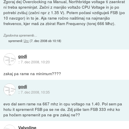
Zgoraj dej Overclocking na Manual, Northbridge voltage ti zaenkrat
ni treba spreminjat. Začni z manjšo voltažo CPU Voltage in jo po
potrebi zvišuj (začni npr z 1.35 V). Potem počasi vzdiguješ FSB (po
10 navzgor) in to je. Aja rame ročno naštimaj na najmanjšo
frekvenco, kjer maš za zbirat Ram Frequency (torej 666 Mhz).
Zgodovina sprememb…
spremenil:
Urc
(
7. dec 2008 ob 10:18
)
godi
::
7. dec 2008, 10:20
zakaj pa rame na minimum????
godi
::
7. dec 2008, 10:35
evo dal sem rame na 667 mhz in cpu voltago na 1.40. Pol sem pa
hotu it spremenit FSB pa se ne da. Zdj piše tam FSB 333 mhz ko
pa hočem spremenit pa ne gre zakaj ne??
Valvoline