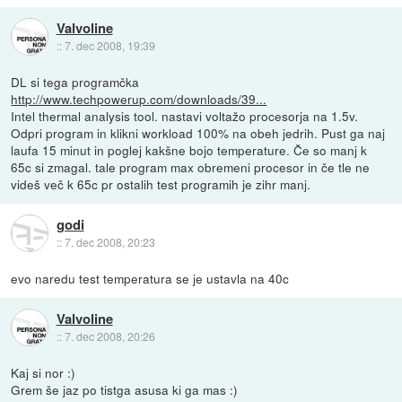
Valvoline
::
7. dec 2008, 19:39
DL si tega programčka
http://www.techpowerup.com/downloads/39...
Intel thermal analysis tool. nastavi voltažo procesorja na 1.5v.
Odpri program in klikni workload 100% na obeh jedrih. Pust ga naj
laufa 15 minut in poglej kakšne bojo temperature. Če so manj k
65c si zmagal. tale program max obremeni procesor in če tle ne
videš več k 65c pr ostalih test programih je zihr manj.
godi
::
7. dec 2008, 20:23
evo naredu test temperatura se je ustavla na 40c
Valvoline
::
7. dec 2008, 20:26
Kaj si nor :)
Grem še jaz po tistga asusa ki ga mas :)