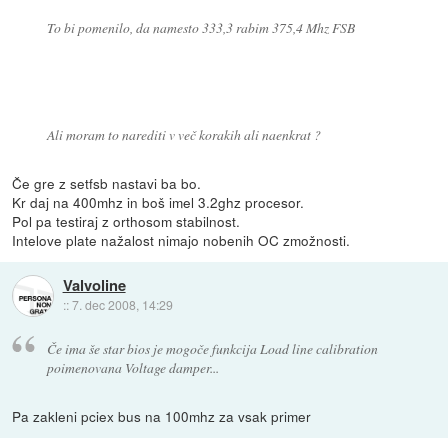
To bi pomenilo, da namesto 333,3 rabim 375,4 Mhz FSB
Ali moram to narediti v več korakih ali naenkrat ?
Če gre z setfsb nastavi ba bo.
Kr daj na 400mhz in boš imel 3.2ghz procesor.
Pol pa testiraj z orthosom stabilnost.
Intelove plate nažalost nimajo nobenih OC zmožnosti.
Valvoline
::
7. dec 2008, 14:29
Če ima še star bios je mogoče funkcija Load line calibration
poimenovana Voltage damper...
Pa zakleni pciex bus na 100mhz za vsak primer