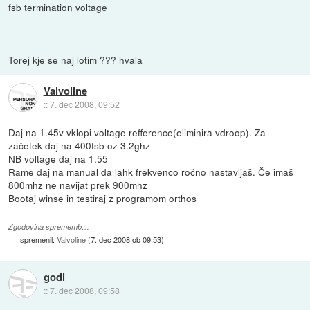
fsb termination voltage
Torej kje se naj lotim ??? hvala
Valvoline
::
7. dec 2008, 09:52
Daj na 1.45v vklopi voltage refference(eliminira vdroop). Za
začetek daj na 400fsb oz 3.2ghz
NB voltage daj na 1.55
Rame daj na manual da lahk frekvenco ročno nastavljaš. Če imaš
800mhz ne navijat prek 900mhz
Bootaj winse in testiraj z programom orthos
Zgodovina sprememb…
spremenil:
Valvoline
(
7. dec 2008 ob 09:53
)
godi
::
7. dec 2008, 09:58