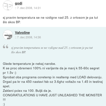
godi
::
7. dec 2008, 14:31
sj pravim temperatura se ne vzdigne nad 25. z ortosom je pa tut
šlo skos BP.
Valvoline
::
7. dec 2008, 14:36
sj pravim temperatura se ne vzdigne nad 25. z ortosom je pa tut
šlo skos BP.
Glede temperature je nekaj narobe.
K se proc obremeni 100% ni varijante da je manj k 55-60c segret
pr 1.5v :)
Sprobat oba programa coretemp in realtemp med LOAD delovanju.
Drgać pa kr na 450 nastavi fsb oz 3.6ghz voltažo na 1.45 in testiraj
spet.
Zakleni pciex na 100. Buljš da je.
CONGRATULATIONS U HAVE JUST UNLEASHED THE MONSTER
!!!
:)