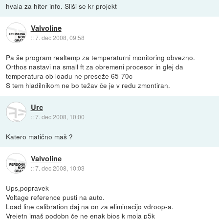
hvala za hiter info. Sliši se kr projekt
Valvoline
::
7. dec 2008, 09:58
Pa še program realtemp za temperaturni monitoring obvezno.
Orthos nastavi na small ft za obremeni procesor in glej da
temperatura ob loadu ne preseže 65-70c
S tem hladilnikom ne bo težav če je v redu zmontiran.
Urc
::
7. dec 2008, 10:00
Katero matično maš ?
Valvoline
::
7. dec 2008, 10:03
Ups,popravek
Voltage reference pusti na auto.
Load line calibration daj na on za eliminacijo vdroop-a.
Vrejetn imaš podobn če ne enak bios k moja p5k