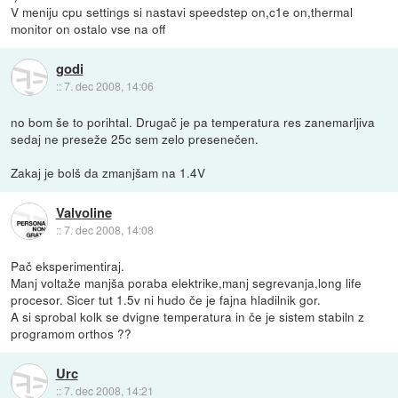
V meniju cpu settings si nastavi speedstep on,c1e on,thermal
monitor on ostalo vse na off
godi
::
7. dec 2008, 14:06
no bom še to porihtal. Drugač je pa temperatura res zanemarljiva
sedaj ne preseže 25c sem zelo presenečen.
Zakaj je bolš da zmanjšam na 1.4V
Valvoline
::
7. dec 2008, 14:08
Pač eksperimentiraj.
Manj voltaže manjša poraba elektrike,manj segrevanja,long life
procesor. Sicer tut 1.5v ni hudo če je fajna hladilnik gor.
A si sprobal kolk se dvigne temperatura in če je sistem stabiln z
programom orthos ??
Urc
::
7. dec 2008, 14:21