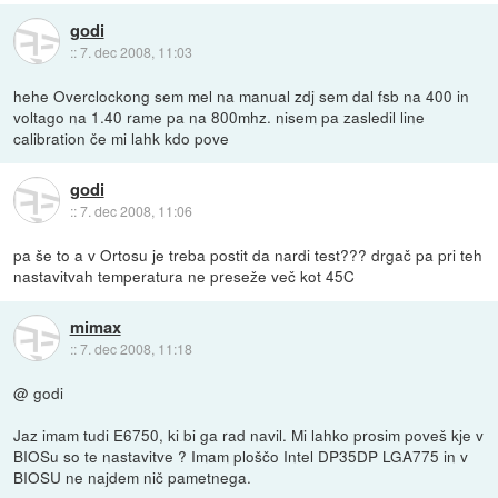
godi
::
7. dec 2008, 11:03
hehe Overclockong sem mel na manual zdj sem dal fsb na 400 in
voltago na 1.40 rame pa na 800mhz. nisem pa zasledil line
calibration če mi lahk kdo pove
godi
::
7. dec 2008, 11:06
pa še to a v Ortosu je treba postit da nardi test??? drgač pa pri teh
nastavitvah temperatura ne preseže več kot 45C
mimax
::
7. dec 2008, 11:18
@ godi
Jaz imam tudi E6750, ki bi ga rad navil. Mi lahko prosim poveš kje v
BIOSu so te nastavitve ? Imam ploščo Intel DP35DP LGA775 in v
BIOSU ne najdem nič pametnega.