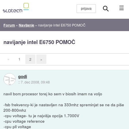
☰
Forum
»
Navijanje
»
navijanje intel E6750 POMOČ
navijanje intel E6750 POMOČ
«
1
2
»
godi
::
7. dec 2008, 09:48
navil bom procesor torej ko sem v biosih imam na voljo
-fsb frekvency-ki je nastavljen na 333mhz spreminjat se ne da piše
200-800mhz
-cpu voltage- tu je najvišja opcija 1.7000V
-cpu voltage reference
-cpu pll voltage