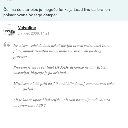
Če ima še star bios je mogoče funkcija Load line calibration
poimenovana Voltage damper...
Valvoline
::
7. dec 2008, 14:21
Ne, nisem vedel da bom nekoč navijal in sem vedno imel Intel
plate, ampak trenutno rabim malo več moči (ali pa drug
procesor).
Problem je, da se pri Intel DP35DP dejansko ne da v BIOSu
nastavljat, hlajenje je pa original.
Mislil sem z 2,66 priti na 3,0, to bi bilo dovolj, samo ne vem kako
bi to izpeljal.
Ali je kdo že uporabljal setfsb ? Ali sam nastavlja tudi voltažo
ob spremembi FSB ?