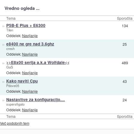
Vredno ogleda ...
Tema
Sporočila
»
P5B-E Plus + E6300
134
Tilen
Oddelek:
Navijanje
»
e8400 ne gre nad 3.6ghz
25
cresh
Oddelek:
Navijanje
»
>>E8x00 serija a.k.a Wolfdale<<
489
GaS
Oddelek:
Navijanje
»
Kako naviti Cpu
43
Pdove05
Oddelek:
Navijanje
»
Nastavitve za konfiguracijo....
24
supersfigato
Oddelek:
Navijanje
Tema
Sporočila
Več podobnih tem