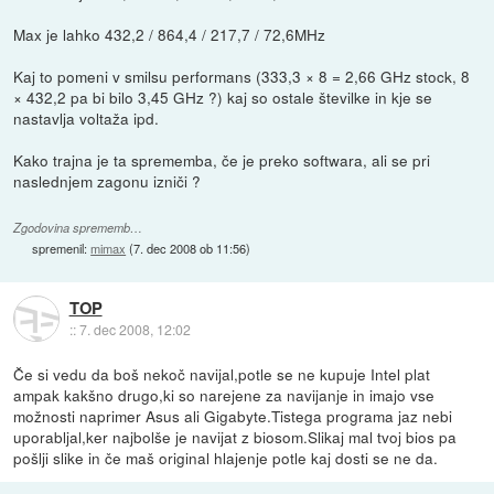
Max je lahko 432,2 / 864,4 / 217,7 / 72,6MHz
Kaj to pomeni v smilsu performans (333,3 × 8 = 2,66 GHz stock, 8
× 432,2 pa bi bilo 3,45 GHz ?) kaj so ostale številke in kje se
nastavlja voltaža ipd.
Kako trajna je ta sprememba, če je preko softwara, ali se pri
naslednjem zagonu izniči ?
Zgodovina sprememb…
spremenil:
mimax
(
7. dec 2008 ob 11:56
)
TOP
::
7. dec 2008, 12:02
Če si vedu da boš nekoč navijal,potle se ne kupuje Intel plat
ampak kakšno drugo,ki so narejene za navijanje in imajo vse
možnosti naprimer Asus ali Gigabyte.Tistega programa jaz nebi
uporabljal,ker najbolše je navijat z biosom.Slikaj mal tvoj bios pa
pošlji slike in če maš original hlajenje potle kaj dosti se ne da.