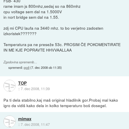
FSB- 430
rame imam js 800mhz,sedaj so na 860mhz
cpu voltage sem dal na 1.5000V
in nort bridge sem dal na 1.55.
zdj mi CPU laufa na 3440 mhz. to bo verjetno zadosten
izkoristek???????
Temperatura pa ne preseže 53c. PROSIM ČE POKOMENTIRATE
IN ME KJE POPRAVTE HHVVAALLAA
Zgodovina sprememb…
spremenil:
godi
(
7. dec 2008 ob 11:35
)
TOP
::
7. dec 2008, 11:39
Pa ti dela stabilno,kaj maš original hladilnik gor.Probaj mal kako
igro da vidiš kako dela in kolko temperaturo boš dosegel.
mimax
::
7. dec 2008, 11:47