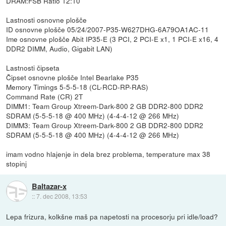
DRAM:FSB Ratio 12:10
Lastnosti osnovne plošče
ID osnovne plošče 05/24/2007-P35-W627DHG-6A79OA1AC-11
Ime osnovne plošče Abit IP35-E (3 PCI, 2 PCI-E x1, 1 PCI-E x16, 4
DDR2 DIMM, Audio, Gigabit LAN)
Lastnosti čipseta
Čipset osnovne plošče Intel Bearlake P35
Memory Timings 5-5-5-18 (CL-RCD-RP-RAS)
Command Rate (CR) 2T
DIMM1: Team Group Xtreem-Dark-800 2 GB DDR2-800 DDR2
SDRAM (5-5-5-18 @ 400 MHz) (4-4-4-12 @ 266 MHz)
DIMM3: Team Group Xtreem-Dark-800 2 GB DDR2-800 DDR2
SDRAM (5-5-5-18 @ 400 MHz) (4-4-4-12 @ 266 MHz)
imam vodno hlajenje in dela brez problema, temperature max 38
stopinj
Baltazar-x
::
7. dec 2008, 13:53
Lepa frizura, kolkšne maš pa napetosti na procesorju pri idle/load?