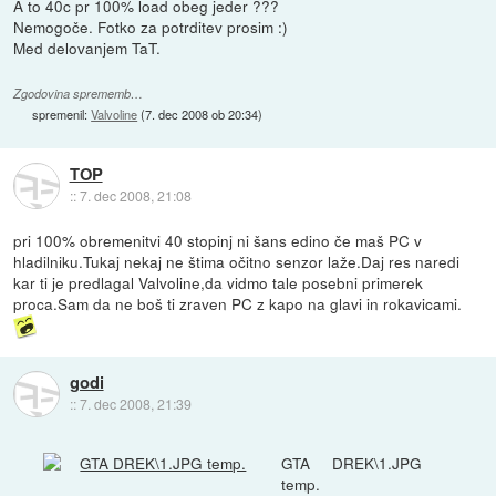
A to 40c pr 100% load obeg jeder ???
Nemogoče. Fotko za potrditev prosim :)
Med delovanjem TaT.
Zgodovina sprememb…
spremenil:
Valvoline
(
7. dec 2008 ob 20:34
)
TOP
::
7. dec 2008, 21:08
pri 100% obremenitvi 40 stopinj ni šans edino če maš PC v
hladilniku.Tukaj nekaj ne štima očitno senzor laže.Daj res naredi
kar ti je predlagal Valvoline,da vidmo tale posebni primerek
proca.Sam da ne boš ti zraven PC z kapo na glavi in rokavicami.
godi
::
7. dec 2008, 21:39
GTA DREK\1.JPG
temp.