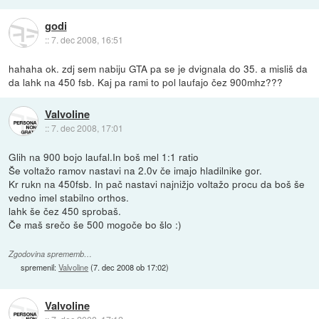
godi
::
7. dec 2008, 16:51
hahaha ok. zdj sem nabiju GTA pa se je dvignala do 35. a misliš da
da lahk na 450 fsb. Kaj pa rami to pol laufajo čez 900mhz???
Valvoline
::
7. dec 2008, 17:01
Glih na 900 bojo laufal.In boš mel 1:1 ratio
Še voltažo ramov nastavi na 2.0v če imajo hladilnike gor.
Kr rukn na 450fsb. In pač nastavi najnižjo voltažo procu da boš še
vedno imel stabilno orthos.
lahk še čez 450 sprobaš.
Če maš srečo še 500 mogoče bo šlo :)
Zgodovina sprememb…
spremenil:
Valvoline
(
7. dec 2008 ob 17:02
)
Valvoline