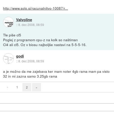
http://www.solo.si/racunalnitvo-10087/r...
Valvoline
::
8. dec 2008, 08:59
Tle piše cl5
Poglej z programom cpu-z na kolk so naštiman
Cl4 ali cl5. Oz v biosu najboljše nastavi na 5-5-5-16.
godi
::
8. dec 2008, 08:59
a je možno da me zajebava ker mam noter 4gb rama mam pa visto
32 in mi zazna samo 3.25gb rama
«
1
2
»