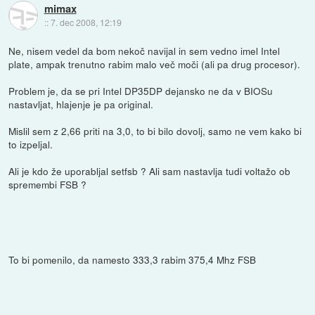
mimax
::
7. dec 2008, 12:19
Ne, nisem vedel da bom nekoč navijal in sem vedno imel Intel
plate, ampak trenutno rabim malo več moči (ali pa drug procesor).
Problem je, da se pri Intel DP35DP dejansko ne da v BIOSu
nastavljat, hlajenje je pa original.
Mislil sem z 2,66 priti na 3,0, to bi bilo dovolj, samo ne vem kako bi
to izpeljal.
Ali je kdo že uporabljal setfsb ? Ali sam nastavlja tudi voltažo ob
spremembi FSB ?
To bi pomenilo, da namesto 333,3 rabim 375,4 Mhz FSB