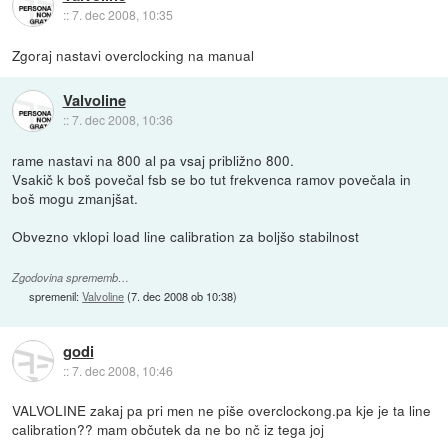
::
7. dec 2008, 10:35
Zgoraj nastavi overclocking na manual
Valvoline
::
7. dec 2008, 10:36
rame nastavi na 800 al pa vsaj približno 800.
Vsakič k boš povečal fsb se bo tut frekvenca ramov povečala in
boš mogu zmanjšat.
Obvezno vklopi load line calibration za boljšo stabilnost
Zgodovina sprememb…
spremenil:
Valvoline
(
7. dec 2008 ob 10:38
)
godi
::
7. dec 2008, 10:46
VALVOLINE zakaj pa pri men ne piše overclockong.pa kje je ta line
calibration?? mam občutek da ne bo nč iz tega joj