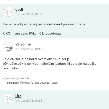
godi
::
7. dec 2008, 10:09
thanx za odgovore zdj pa probat skurit procesor hehe.
URC- mam asus P5kc nč kj posebnga
Valvoline
::
7. dec 2008, 10:11
Tale e6750 je najboljši overcloker c2d serije.
p5k,p5kc,p5k-e so med najbolšimi platami ki se dajo najboljše
overclokat.
Zgodovina sprememb…
spremenil:
Valvoline
(
7. dec 2008 ob 10:12
)
Urc
::
7. dec 2008, 10:18