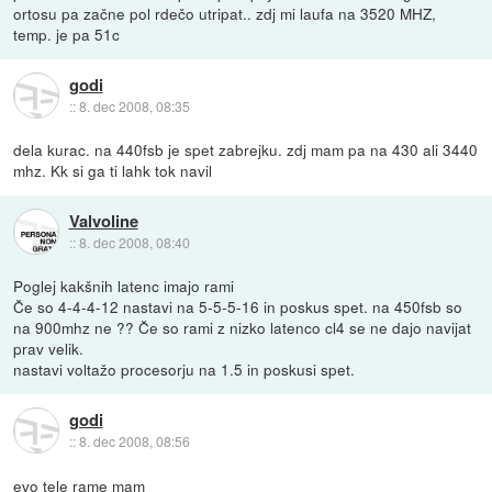
ortosu pa začne pol rdečo utripat.. zdj mi laufa na 3520 MHZ,
temp. je pa 51c
godi
::
8. dec 2008, 08:35
dela kurac. na 440fsb je spet zabrejku. zdj mam pa na 430 ali 3440
mhz. Kk si ga ti lahk tok navil
Valvoline
::
8. dec 2008, 08:40
Poglej kakšnih latenc imajo rami
Če so 4-4-4-12 nastavi na 5-5-5-16 in poskus spet. na 450fsb so
na 900mhz ne ?? Če so rami z nizko latenco cl4 se ne dajo navijat
prav velik.
nastavi voltažo procesorju na 1.5 in poskusi spet.
godi
::
8. dec 2008, 08:56
evo tele rame mam