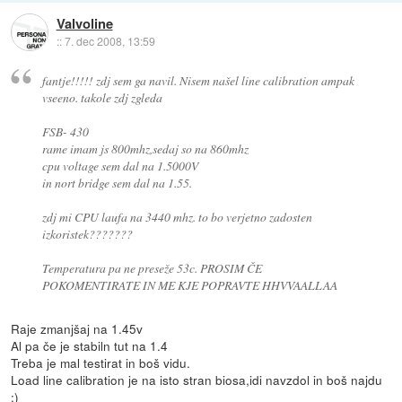
Valvoline
::
7. dec 2008, 13:59
fantje!!!!! zdj sem ga navil. Nisem našel line calibration ampak
vseeno. takole zdj zgleda
FSB- 430
rame imam js 800mhz,sedaj so na 860mhz
cpu voltage sem dal na 1.5000V
in nort bridge sem dal na 1.55.
zdj mi CPU laufa na 3440 mhz. to bo verjetno zadosten
izkoristek???????
Temperatura pa ne preseže 53c. PROSIM ČE
POKOMENTIRATE IN ME KJE POPRAVTE HHVVAALLAA
Raje zmanjšaj na 1.45v
Al pa če je stabiln tut na 1.4
Treba je mal testirat in boš vidu.
Load line calibration je na isto stran biosa,idi navzdol in boš najdu
:)