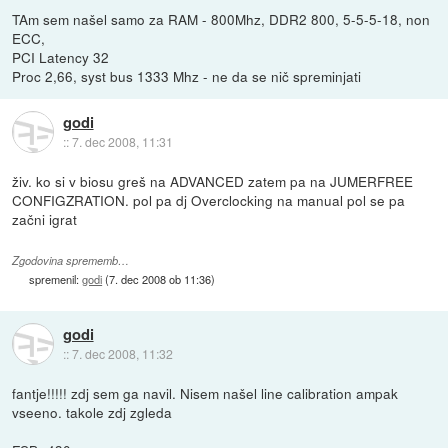
TAm sem našel samo za RAM - 800Mhz, DDR2 800, 5-5-5-18, non
ECC,
PCI Latency 32
Proc 2,66, syst bus 1333 Mhz - ne da se nič spreminjati
godi
::
7. dec 2008, 11:31
živ. ko si v biosu greš na ADVANCED zatem pa na JUMERFREE
CONFIGZRATION. pol pa dj Overclocking na manual pol se pa
začni igrat
Zgodovina sprememb…
spremenil:
godi
(
7. dec 2008 ob 11:36
)
godi
::
7. dec 2008, 11:32
fantje!!!!! zdj sem ga navil. Nisem našel line calibration ampak
vseeno. takole zdj zgleda