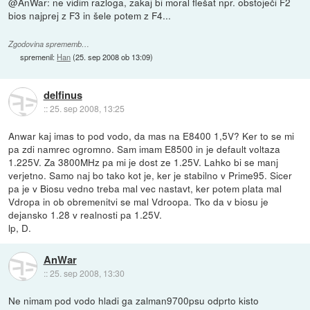
@AnWar: ne vidim razloga, zakaj bi moral flešat npr. obstoječi F2
bios najprej z F3 in šele potem z F4...
Zgodovina sprememb…
spremenil:
Han
(
25. sep 2008 ob 13:09
)
delfinus
::
25. sep 2008, 13:25
Anwar kaj imas to pod vodo, da mas na E8400 1,5V? Ker to se mi
pa zdi namrec ogromno. Sam imam E8500 in je default voltaza
1.225V. Za 3800MHz pa mi je dost ze 1.25V. Lahko bi se manj
verjetno. Samo naj bo tako kot je, ker je stabilno v Prime95. Sicer
pa je v Biosu vedno treba mal vec nastavt, ker potem plata mal
Vdropa in ob obremenitvi se mal Vdroopa. Tko da v biosu je
dejansko 1.28 v realnosti pa 1.25V.
lp, D.
AnWar
::
25. sep 2008, 13:30
Ne nimam pod vodo hladi ga zalman9700psu odprto kisto