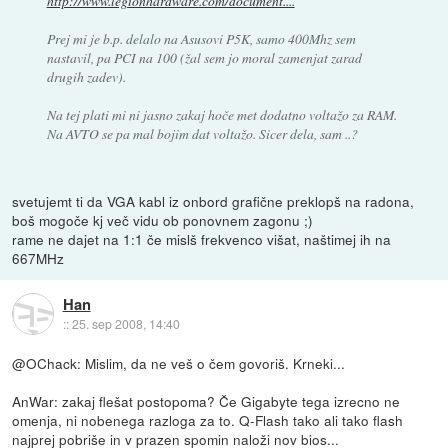
http://www.legionhardware.com/document....
Prej mi je b.p. delalo na Asusovi P5K, samo 400Mhz sem
nastavil, pa PCI na 100 (žal sem jo moral zamenjat zarad
drugih zadev).
Na tej plati mi ni jasno zakaj hoče met dodatno voltažo za RAM.
Na AVTO se pa mal bojim dat voltažo. Sicer dela, sam ..?
svetujemt ti da VGA kabl iz onbord grafične preklopš na radona,
boš mogoče kj več vidu ob ponovnem zagonu ;)
rame ne dajet na 1:1 če mislš frekvenco višat, naštimej ih na
667MHz
Han
::
25. sep 2008, 14:40
@OChack: Mislim, da ne veš o čem govoriš. Krneki...
AnWar: zakaj flešat postopoma? Če Gigabyte tega izrecno ne
omenja, ni nobenega razloga za to. Q-Flash tako ali tako flash
najprej pobriše in v prazen spomin naloži nov bios...