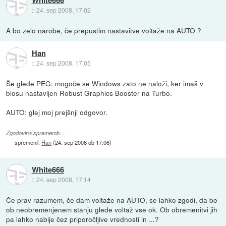
::
24. sep 2008, 17:02
A bo zelo narobe, če prepustim nastavitve voltaže na AUTO ?
Han
::
24. sep 2008, 17:05
Še glede PEG: mogoče se Windows zato ne naloži, ker imaš v
biosu nastavljen Robust Graphics Booster na Turbo.
AUTO: glej moj prejšnji odgovor.
Zgodovina sprememb…
spremenil:
Han
(
24. sep 2008 ob 17:06
)
White666
::
24. sep 2008, 17:14
Če prav razumem, če dam voltaže na AUTO, se lahko zgodi, da bo
ob neobremenjenem stanju glede voltaž vse ok. Ob obremenitvi jih
pa lahko nabije čez priporočljive vrednosti in ...?