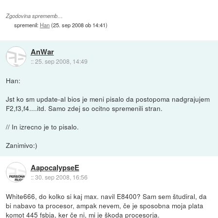
Zgodovina sprememb…
spremenil:
Han
(
25. sep 2008 ob 14:41
)
AnWar
::
25. sep 2008, 14:49
Han:
Jst ko sm update-al bios je meni pisalo da postopoma nadgrajujem
F2,f3,f4....itd. Samo zdej so ocitno spremenili stran.
// In izrecno je to pisalo.
Zanimivo:)
AapocalypseE
::
30. sep 2008, 16:56
White666, do kolko si kaj max. navil E8400? Sam sem študiral, da
bi nabavo ta procesor, ampak nevem, če je sposobna moja plata
komot 445 fsbja, ker če ni, mi je škoda procesorja.