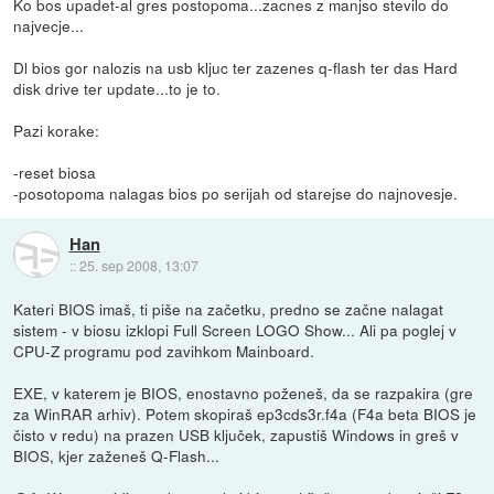
Ko bos upadet-al gres postopoma...zacnes z manjso stevilo do
najvecje...
Dl bios gor nalozis na usb kljuc ter zazenes q-flash ter das Hard
disk drive ter update...to je to.
Pazi korake:
-reset biosa
-posotopoma nalagas bios po serijah od starejse do najnovesje.
Han
::
25. sep 2008, 13:07
Kateri BIOS imaš, ti piše na začetku, predno se začne nalagat
sistem - v biosu izklopi Full Screen LOGO Show... Ali pa poglej v
CPU-Z programu pod zavihkom Mainboard.
EXE, v katerem je BIOS, enostavno poženeš, da se razpakira (gre
za WinRAR arhiv). Potem skopiraš ep3cds3r.f4a (F4a beta BIOS je
čisto v redu) na prazen USB ključek, zapustiš Windows in greš v
BIOS, kjer zaženeš Q-Flash...