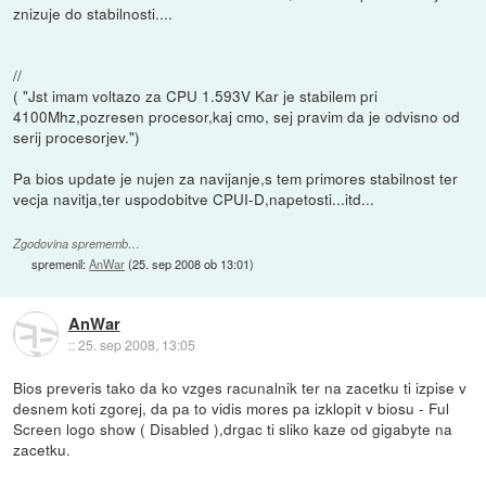
znizuje do stabilnosti....
//
( "Jst imam voltazo za CPU 1.593V Kar je stabilem pri
4100Mhz,pozresen procesor,kaj cmo, sej pravim da je odvisno od
serij procesorjev.")
Pa bios update je nujen za navijanje,s tem primores stabilnost ter
vecja navitja,ter uspodobitve CPUI-D,napetosti...itd...
Zgodovina sprememb…
spremenil:
AnWar
(
25. sep 2008 ob 13:01
)
AnWar
::
25. sep 2008, 13:05
Bios preveris tako da ko vzges racunalnik ter na zacetku ti izpise v
desnem koti zgorej, da pa to vidis mores pa izklopit v biosu - Ful
Screen logo show ( Disabled ),drgac ti sliko kaze od gigabyte na
zacetku.