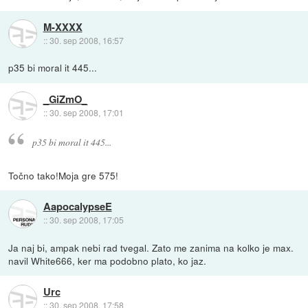
M-XXXX
::
30. sep 2008, 16:57
p35 bi moral it 445...
_GiZmO_
::
30. sep 2008, 17:01
p35 bi moral it 445...
Točno tako!Moja gre 575!
AapocalypseE
::
30. sep 2008, 17:05
Ja naj bi, ampak nebi rad tvegal. Zato me zanima na kolko je max.
navil White666, ker ma podobno plato, ko jaz.
Urc
::
30. sep 2008, 17:58