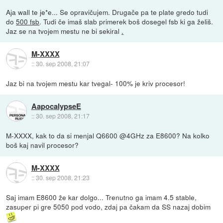
Aja wall te je*e... Se opravičujem. Drugače pa te plate gredo tudi
do
500 fsb
. Tudi če imaš slab primerek boš dosegel fsb ki ga želiš.
Jaz se na tvojem mestu ne bi sekiral
.
M-XXXX
::
30. sep 2008, 21:07
Jaz bi na tvojem mestu kar tvegal- 100% je kriv procesor!
AapocalypseE
::
30. sep 2008, 21:17
M-XXXX, kak to da si menjal Q6600 @4GHz za E8600? Na kolko
boš kaj navil procesor?
M-XXXX
::
30. sep 2008, 21:23
Saj imam E8600 že kar dolgo... Trenutno ga imam 4.5 stable,
zasuper pi gre 5050 pod vodo, zdaj pa čakam da SS nazaj dobim