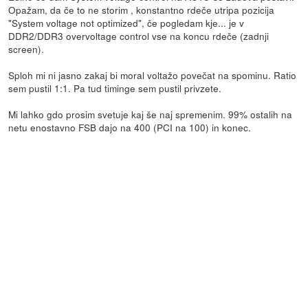
Opažam, da če to ne storim , konstantno rdeče utripa pozicija
"System voltage not optimized", če pogledam kje... je v
DDR2/DDR3 overvoltage control vse na koncu rdeče (zadnji
screen).
Sploh mi ni jasno zakaj bi moral voltažo povečat na spominu. Ratio
sem pustil 1:1. Pa tud timinge sem pustil privzete.
Mi lahko gdo prosim svetuje kaj še naj spremenim. 99% ostalih na
netu enostavno FSB dajo na 400 (PCI na 100) in konec.