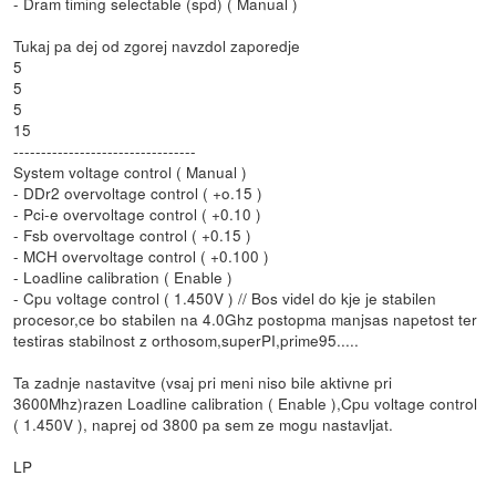
- Dram timing selectable (spd) ( Manual )
Tukaj pa dej od zgorej navzdol zaporedje
5
5
5
15
---------------------------------
System voltage control ( Manual )
- DDr2 overvoltage control ( +o.15 )
- Pci-e overvoltage control ( +0.10 )
- Fsb overvoltage control ( +0.15 )
- MCH overvoltage control ( +0.100 )
- Loadline calibration ( Enable )
- Cpu voltage control ( 1.450V ) // Bos videl do kje je stabilen
procesor,ce bo stabilen na 4.0Ghz postopma manjsas napetost ter
testiras stabilnost z orthosom,superPI,prime95.....
Ta zadnje nastavitve (vsaj pri meni niso bile aktivne pri
3600Mhz)razen Loadline calibration ( Enable ),Cpu voltage control
( 1.450V ), naprej od 3800 pa sem ze mogu nastavljat.
LP