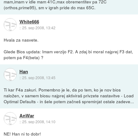
mam,imam v idle mam 41C,max obrementitev pa 72C
(orthos,prime95), sm v igrah pride do max 65C.
White666
::
25. sep 2008, 13:42
Hvala za nasvete.
Glede Bios updata: Imam verzijo F2. A zdaj bi moral najprej F3 dat,
potem pa F4(beta) ?
Han
::
25. sep 2008, 13:45
Ti kar F4a zakuri. Pomembno je le, da po tem, ko je nov bios
naložen, v samem biosu najprej aktiviraš privzete nastavitve - Load
Optimal Defaults - in šele potem začneš spreminjat ostale zadeve...
AnWar
::
25. sep 2008, 14:10
NE! Han ni to dobr!