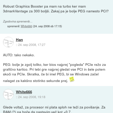
Robust Graphics Booster pa mam na turbo ker mam
3dmarkVantage za 300 boljši. Zakaj pa je bolje PEG namesto PCI?
Zgodovina sprememb…
spremenil:
White666
(
24. sep 2008 ob 17:15
)
Han
::
24. sep 2008, 17:27
AUTO: tako nekako.
PEG: bolje je zgolj toliko, ker bios najprej "pogleda" PCIe režo za
grafično kartico. Pri tebi gre najprej gledat vse PCI in šele potem
skoči na PCIe. Skratka, če bi imel PEG, bi se Windows začel
nalagat za kakšno stotinko sekunde prej.
White666
::
24. sep 2008, 19:18
Glede voltaž, za procesor mi plata sploh ne teži za povišanje. Za
RAM (?) pa hoče da nastavim več kot +0,7.