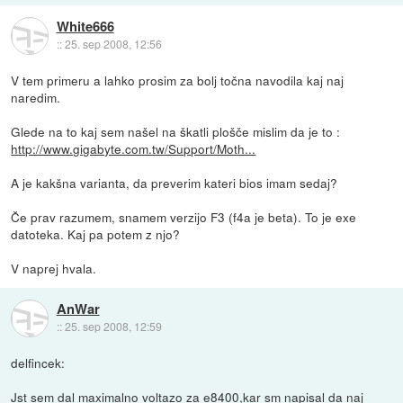
White666
::
25. sep 2008, 12:56
V tem primeru a lahko prosim za bolj točna navodila kaj naj
naredim.
Glede na to kaj sem našel na škatli plošče mislim da je to :
http://www.gigabyte.com.tw/Support/Moth...
A je kakšna varianta, da preverim kateri bios imam sedaj?
Če prav razumem, snamem verzijo F3 (f4a je beta). To je exe
datoteka. Kaj pa potem z njo?
V naprej hvala.
AnWar
::
25. sep 2008, 12:59
delfincek:
Jst sem dal maximalno voltazo za e8400,kar sm napisal da naj