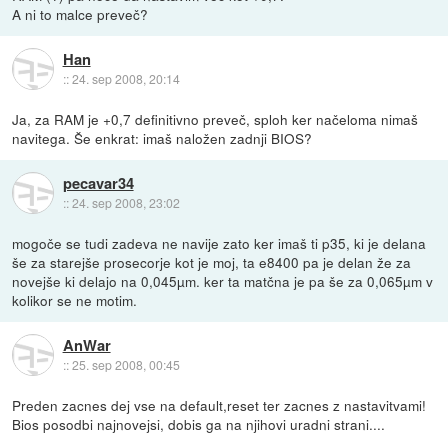
A ni to malce preveč?
Han
::
24. sep 2008, 20:14
Ja, za RAM je +0,7 definitivno preveč, sploh ker načeloma nimaš
navitega. Še enkrat: imaš naložen zadnji BIOS?
pecavar34
::
24. sep 2008, 23:02
mogoče se tudi zadeva ne navije zato ker imaš ti p35, ki je delana
še za starejše prosecorje kot je moj, ta e8400 pa je delan že za
novejše ki delajo na 0,045µm. ker ta matčna je pa še za 0,065µm v
kolikor se ne motim.
AnWar
::
25. sep 2008, 00:45
Preden zacnes dej vse na default,reset ter zacnes z nastavitvami!
Bios posodbi najnovejsi, dobis ga na njihovi uradni strani....