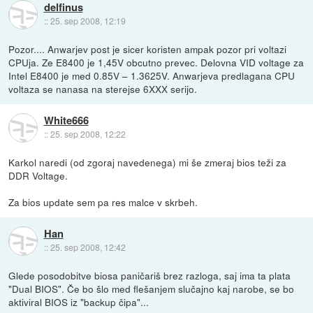
delfinus
::
25. sep 2008, 12:19
Pozor.... Anwarjev post je sicer koristen ampak pozor pri voltazi
CPUja. Ze E8400 je 1,45V obcutno prevec. Delovna VID voltage za
Intel E8400 je med 0.85V – 1.3625V. Anwarjeva predlagana CPU
voltaza se nanasa na sterejse 6XXX serijo.
White666
::
25. sep 2008, 12:22
Karkol naredi (od zgoraj navedenega) mi še zmeraj bios teži za
DDR Voltage.
Za bios update sem pa res malce v skrbeh.
Han
::
25. sep 2008, 12:42
Glede posodobitve biosa paničariš brez razloga, saj ima ta plata
"Dual BIOS". Če bo šlo med flešanjem slučajno kaj narobe, se bo
aktiviral BIOS iz "backup čipa"...