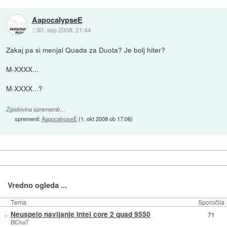
AapocalypseE
::
30. sep 2008, 21:44
Zakaj pa si menjal Quada za Duota? Je bolj hiter?
M-XXXX...
M-XXXX...?
Zgodovina sprememb…
spremenil:
AapocalypseE
(
1. okt 2008 ob 17:06
)
Vredno ogleda ...
Tema
Sporočila
»
Neuspelo navijanje Intel core 2 quad 9550
71
BlChaT