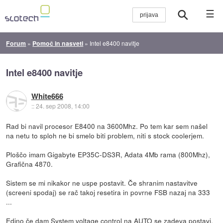
☰
Forum
»
Pomoč in nasveti
»
Intel e8400 navitje
Intel e8400 navitje
White666
::
24. sep 2008, 14:00
Rad bi navil procesor E8400 na 3600Mhz. Po tem kar sem našel
na netu to sploh ne bi smelo biti problem, niti s stock coolerjem.
Ploščo imam Gigabyte EP35C-DS3R, Adata 4Mb rama (800Mhz),
Grafična 4870.
Sistem se mi nikakor ne uspe postavit. Če shranim nastavitve
(screeni spodaj) se rač takoj resetira in povrne FSB nazaj na 333
...
Edino če dam System voltage control na AUTO se zadeva postavi.