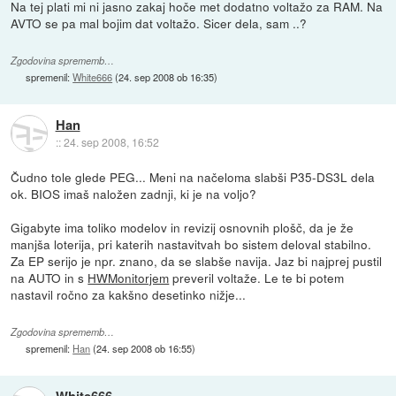
Na tej plati mi ni jasno zakaj hoče met dodatno voltažo za RAM. Na
AVTO se pa mal bojim dat voltažo. Sicer dela, sam ..?
Zgodovina sprememb…
spremenil:
White666
(
24. sep 2008 ob 16:35
)
Han
::
24. sep 2008, 16:52
Čudno tole glede PEG... Meni na načeloma slabši P35-DS3L dela
ok. BIOS imaš naložen zadnji, ki je na voljo?
Gigabyte ima toliko modelov in revizij osnovnih plošč, da je že
manjša loterija, pri katerih nastavitvah bo sistem deloval stabilno.
Za EP serijo je npr. znano, da se slabše navija. Jaz bi najprej pustil
na AUTO in s
HWMonitorjem
preveril voltaže. Le te bi potem
nastavil ročno za kakšno desetinko nižje...
Zgodovina sprememb…
spremenil:
Han
(
24. sep 2008 ob 16:55
)
White666