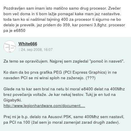
Pozdravljen sam imam isto matično samo drug procesor. Zvečer
bom več doma in ti bom lažje pomagal kake mam jaz nastavitve.
toda tam ko si naštimal tajming 400 za procesor ti sigurno ne bo
delalo je prevelik. jaz pridem do 359, kar pomeni 3,8ghz. procesor
pa je e6850
White666
::
24. sep 2008, 16:07
Za temo se opravičujem. Najprej sem zagledal "pomoč in nasveti".
Ko dam da bo prva grafika PEG (PCI Express Graphics) in ne
navaden PCI se mi winsi sploh ne zaženejo. (???)
Glede na to kar sem bral na netu bi moral e8400 delat na 400Mhz
brez povečanja voltaže. Je kar nekaj testov. Tukj je en tud na
Gigabytki.
http://www.legionhardware.com/document....
Prej mi je b.p. delalo na Asusovi P5K, samo 400Mhz sem nastavil,
pa PCI na 100 (žal sem jo moral zamenjat zarad drugih zadev).