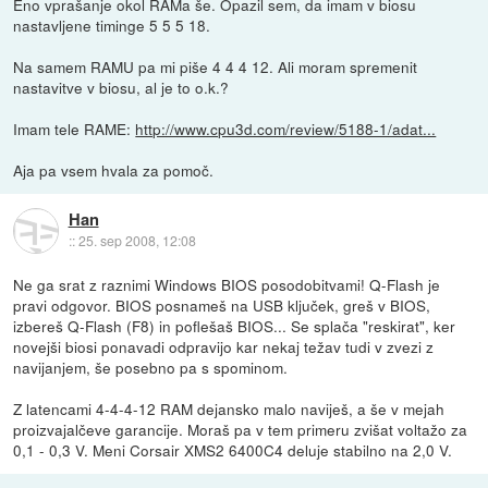
Eno vprašanje okol RAMa še. Opazil sem, da imam v biosu
nastavljene timinge 5 5 5 18.
Na samem RAMU pa mi piše 4 4 4 12. Ali moram spremenit
nastavitve v biosu, al je to o.k.?
Imam tele RAME:
http://www.cpu3d.com/review/5188-1/adat...
Aja pa vsem hvala za pomoč.
Han
::
25. sep 2008, 12:08
Ne ga srat z raznimi Windows BIOS posodobitvami! Q-Flash je
pravi odgovor. BIOS posnameš na USB ključek, greš v BIOS,
izbereš Q-Flash (F8) in poflešaš BIOS... Se splača "reskirat", ker
novejši biosi ponavadi odpravijo kar nekaj težav tudi v zvezi z
navijanjem, še posebno pa s spominom.
Z latencami 4-4-4-12 RAM dejansko malo naviješ, a še v mejah
proizvajalčeve garancije. Moraš pa v tem primeru zvišat voltažo za
0,1 - 0,3 V. Meni Corsair XMS2 6400C4 deluje stabilno na 2,0 V.