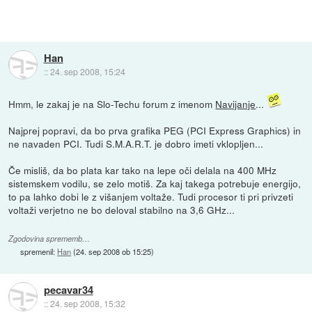
Han
::
24. sep 2008, 15:24
Hmm, le zakaj je na Slo-Techu forum z imenom
Navijanje
...
Najprej popravi, da bo prva grafika PEG (PCI Express Graphics) in
ne navaden PCI. Tudi S.M.A.R.T. je dobro imeti vklopljen...
Če misliš, da bo plata kar tako na lepe oči delala na 400 MHz
sistemskem vodilu, se zelo motiš. Za kaj takega potrebuje energijo,
to pa lahko dobi le z višanjem voltaže. Tudi procesor ti pri privzeti
voltaži verjetno ne bo deloval stabilno na 3,6 GHz...
Zgodovina sprememb…
spremenil:
Han
(
24. sep 2008 ob 15:25
)
pecavar34
::
24. sep 2008, 15:32