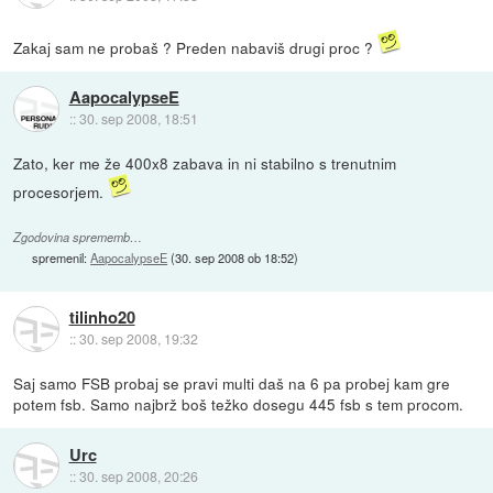
Zakaj sam ne probaš ? Preden nabaviš drugi proc ?
AapocalypseE
::
30. sep 2008, 18:51
Zato, ker me že 400x8 zabava in ni stabilno s trenutnim
procesorjem.
Zgodovina sprememb…
spremenil:
AapocalypseE
(
30. sep 2008 ob 18:52
)
tilinho20
::
30. sep 2008, 19:32
Saj samo FSB probaj se pravi multi daš na 6 pa probej kam gre
potem fsb. Samo najbrž boš težko dosegu 445 fsb s tem procom.
Urc
::
30. sep 2008, 20:26