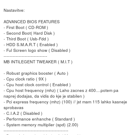
Nastavitve:
ADVANCED BIOS FEATURES
- First Boot ( CD-ROM )
- Second Boot( Hard Disk )
- Third Boot ( Usb-Fdd )
- HDD S.M.A.R.T ( Enabled )
- Ful Screen logo show ( Disabled )
-----------------------------
MB INTILEGENT TWEAKER ( M.I.T )
- Robust graphics booster ( Auto )
- Cpu clock ratio ( 9X )
- Cpu host clock control ( Enabled )
- Cpu host frequency (mhz) ( Laho zacnes z 400....potem pa
naprej dodajas, da vidis do kje je stabilen )
- Pci express frequency (mhz) (100) // jst mam 115 lahko kasneje
sprobavas
- C.I.A.2 ( Disabled )
- Performance enhanche ( Standard )
- System memory multiplier (spd) (2.00)
-------------------------------------------