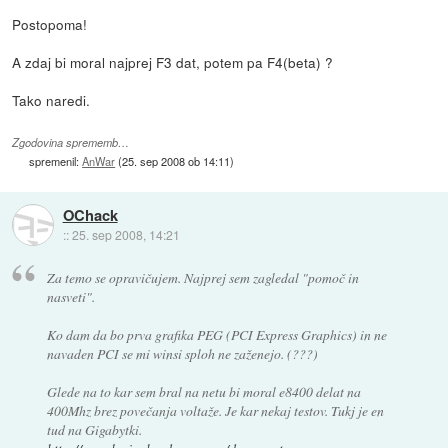
Postopoma!
A zdaj bi moral najprej F3 dat, potem pa F4(beta) ?
Tako naredi.
Zgodovina sprememb…
spremenil:
AnWar
(
25. sep 2008 ob 14:11
)
OChack
::
25. sep 2008, 14:21
Za temo se opravičujem. Najprej sem zagledal "pomoč in
nasveti".
Ko dam da bo prva grafika PEG (PCI Express Graphics) in ne
navaden PCI se mi winsi sploh ne zaženejo. (???)
Glede na to kar sem bral na netu bi moral e8400 delat na
400Mhz brez povečanja voltaže. Je kar nekaj testov. Tukj je en
tud na Gigabytki.