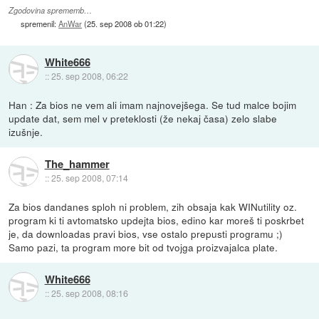
Zgodovina sprememb…
spremenil:
AnWar
(
25. sep 2008 ob 01:22
)
White666
::
25. sep 2008, 06:22
Han : Za bios ne vem ali imam najnovejšega. Se tud malce bojim
update dat, sem mel v preteklosti (že nekaj časa) zelo slabe
izušnje.
The_hammer
::
25. sep 2008, 07:14
Za bios dandanes sploh ni problem, zih obsaja kak WINutility oz.
program ki ti avtomatsko updejta bios, edino kar moreš ti poskrbet
je, da downloadas pravi bios, vse ostalo prepusti programu ;)
Samo pazi, ta program more bit od tvojga proizvajalca plate.
White666
::
25. sep 2008, 08:16