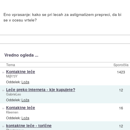
Eno vprasanje: kako se pri lecah za astigmatizem prepreci, da bi
se v ocesu vrtele?
Vredno ogleda ...
Tema
Sporočila
»
Kontaktne leče
1423
M@73Y
Oddelek:
Loža
»
Leče preko interneta - kje kupujete?
12
GabrieLeo
Oddelek:
Loža
»
Kontaktne leče
16
Kleemen
Oddelek:
Loža
»
kontaktne leče - torične
12