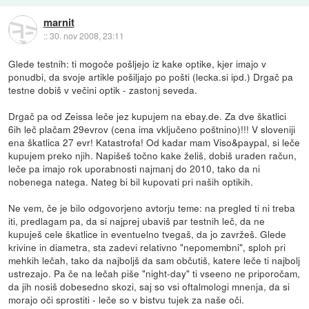
marnit
::
30. nov 2008, 23:11
Glede testnih: ti mogoče pošljejo iz kake optike, kjer imajo v
ponudbi, da svoje artikle pošiljajo po pošti (lecka.si ipd.) Drgač pa
testne dobiš v večini optik - zastonj seveda.
Drgač pa od Zeissa leče jez kupujem na ebay.de. Za dve škatlici
6ih leč plačam 29evrov (cena ima vključeno poštnino)!!! V sloveniji
ena škatlica 27 evr! Katastrofa! Od kadar mam Viso&paypal, si leče
kupujem preko njih. Napišeš točno kake želiš, dobiš uraden račun,
leče pa imajo rok uporabnosti najmanj do 2010, tako da ni
nobenega natega. Nateg bi bil kupovati pri naših optikih.
Ne vem, če je bilo odgovorjeno avtorju teme: na pregled ti ni treba
iti, predlagam pa, da si najprej ubaviš par testnih leč, da ne
kupuješ cele škatlice in eventuelno tvegaš, da jo zavržeš. Glede
krivine in diametra, sta zadevi relativno "nepomembni", sploh pri
mehkih lečah, tako da najboljš da sam občutiš, katere leče ti najbolj
ustrezajo. Pa če na lečah piše "night-day" ti vseeno ne priporočam,
da jih nosiš dobesedno skozi, saj so vsi oftalmologi mnenja, da si
morajo oči sprostiti - leče so v bistvu tujek za naše oči.