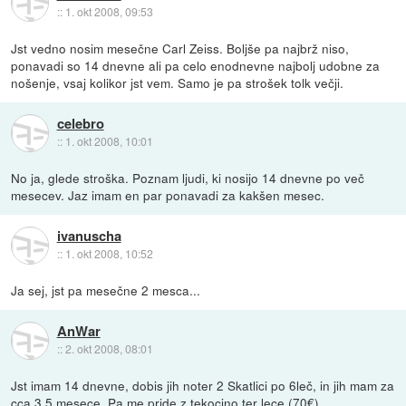
::
1. okt 2008, 09:53
Jst vedno nosim mesečne Carl Zeiss. Boljše pa najbrž niso,
ponavadi so 14 dnevne ali pa celo enodnevne najbolj udobne za
nošenje, vsaj kolikor jst vem. Samo je pa strošek tolk večji.
celebro
::
1. okt 2008, 10:01
No ja, glede stroška. Poznam ljudi, ki nosijo 14 dnevne po več
mesecev. Jaz imam en par ponavadi za kakšen mesec.
ivanuscha
::
1. okt 2008, 10:52
Ja sej, jst pa mesečne 2 mesca...
AnWar
::
2. okt 2008, 08:01
Jst imam 14 dnevne, dobis jih noter 2 Skatlici po 6leč, in jih mam za
cca 3.5 mesece. Pa me pride z tekocino ter lece (70€).