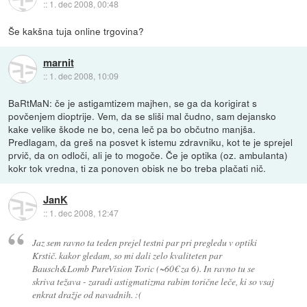
::
1. dec 2008, 00:48
Še kakšna tuja online trgovina?
marnit
::
1. dec 2008, 10:09
BaRtMaN: če je astigamtizem majhen, se ga da korigirat s
povčenjem dioptrije. Vem, da se sliši mal čudno, sam dejansko
kake velike škode ne bo, cena leč pa bo občutno manjša.
Predlagam, da greš na posvet k istemu zdravniku, kot te je sprejel
prvič, da on odloči, ali je to mogoče. Če je optika (oz. ambulanta)
kokr tok vredna, ti za ponoven obisk ne bo treba plačati nič.
JanK
::
1. dec 2008, 12:47
Jaz sem ravno ta teden prejel testni par pri pregledu v optiki
Krstič. kakor gledam, so mi dali zelo kvaliteten par
Bausch&Lomb PureVision Toric (~60€ za 6). In ravno tu se
skriva težava - zaradi astigmatizma rabim torične leče, ki so vsaj
enkrat dražje od navadnih. :(