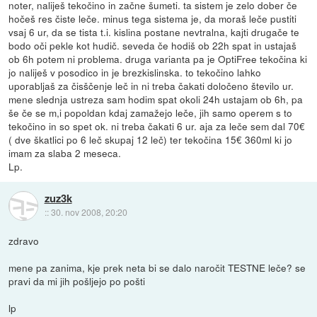
noter, naliješ tekočino in začne šumeti. ta sistem je zelo dober če
hočeš res čiste leče. minus tega sistema je, da moraš leče pustiti
vsaj 6 ur, da se tista t.i. kislina postane nevtralna, kajti drugače te
bodo oči pekle kot hudič. seveda če hodiš ob 22h spat in ustajaš
ob 6h potem ni problema. druga varianta pa je OptiFree tekočina ki
jo naliješ v posodico in je brezkislinska. to tekočino lahko
uporabljaš za čisščenje leč in ni treba čakati določeno število ur.
mene slednja ustreza sam hodim spat okoli 24h ustajam ob 6h, pa
še če se m,i popoldan kdaj zamažejo leče, jih samo operem s to
tekočino in so spet ok. ni treba čakati 6 ur. aja za leče sem dal 70€
( dve škatlici po 6 leč skupaj 12 leč) ter tekočina 15€ 360ml ki jo
imam za slaba 2 meseca.
Lp.
zuz3k
::
30. nov 2008, 20:20
zdravo
mene pa zanima, kje prek neta bi se dalo naročit TESTNE leče? se
pravi da mi jih pošljejo po pošti
lp