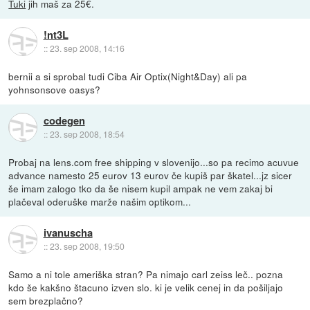
Tuki
jih maš za 25€.
!nt3L
::
23. sep 2008, 14:16
bernii a si sprobal tudi Ciba Air Optix(Night&Day) ali pa
yohnsonsove oasys?
codegen
::
23. sep 2008, 18:54
Probaj na lens.com free shipping v slovenijo...so pa recimo acuvue
advance namesto 25 eurov 13 eurov če kupiš par škatel...jz sicer
še imam zalogo tko da še nisem kupil ampak ne vem zakaj bi
plačeval oderuške marže našim optikom...
ivanuscha
::
23. sep 2008, 19:50
Samo a ni tole ameriška stran? Pa nimajo carl zeiss leč.. pozna
kdo še kakšno štacuno izven slo. ki je velik cenej in da pošiljajo
sem brezplačno?