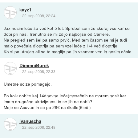
kayz1
::
22. sep 2008, 22:24
Jaz nosim leče že več kot 5 let. Sprobal sem že skoraj vse kar se
dobi pri nas. Trenutno se mi zdijo najboljše od Carrere.
Na pregled sem šel pa samo prvič. Med tem časom se mi je tudi
malo povečala dioptrija pa sem vzel leče z 1/4 več dioptrije.
Ko si pa utrujen ali se te meglijo pa jih vzamem ven in nosim očala.
DimmniBurek
::
22. sep 2008, 22:33
Umetne solze pomagajo.
Po kolk dobite kaj 14dnevne leče(mesečnih ne morem nosit ker
imam drugačno ukrivljenost in se jih ne dobi)?
Moje so Acuvue in so po 28€ na škatlo(6leč )
ivanuscha
::
22. sep 2008, 22:48