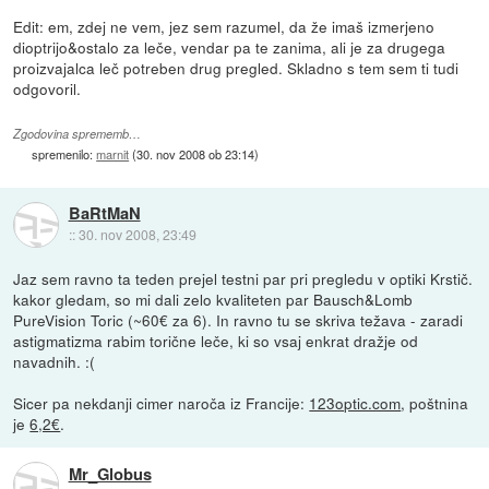
Edit: em, zdej ne vem, jez sem razumel, da že imaš izmerjeno
dioptrijo&ostalo za leče, vendar pa te zanima, ali je za drugega
proizvajalca leč potreben drug pregled. Skladno s tem sem ti tudi
odgovoril.
Zgodovina sprememb…
spremenilo:
marnit
(
30. nov 2008 ob 23:14
)
BaRtMaN
::
30. nov 2008, 23:49
Jaz sem ravno ta teden prejel testni par pri pregledu v optiki Krstič.
kakor gledam, so mi dali zelo kvaliteten par Bausch&Lomb
PureVision Toric (~60€ za 6). In ravno tu se skriva težava - zaradi
astigmatizma rabim torične leče, ki so vsaj enkrat dražje od
navadnih. :(
Sicer pa nekdanji cimer naroča iz Francije:
123optic.com
, poštnina
je
6,2€
.
Mr_Globus