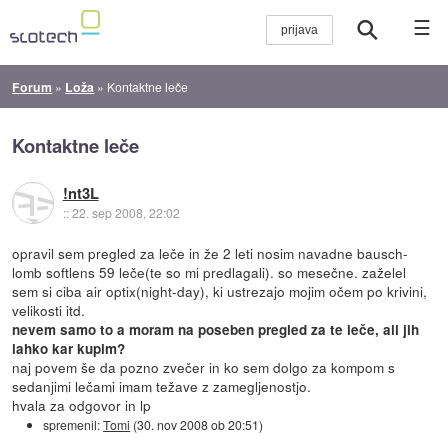
☰
Forum
»
Loža
»
Kontaktne leče
Kontaktne leče
!nt3L
::
22. sep 2008, 22:02
opravil sem pregled za leče in že 2 leti nosim navadne bausch-
lomb softlens 59 leče(te so mi predlagali). so mesečne. zaželel
sem si ciba air optix(night-day), ki ustrezajo mojim očem po krivini,
velikosti itd.
nevem samo to a moram na poseben pregled za te leče, ali jih
lahko kar kupim?
naj povem še da pozno zvečer in ko sem dolgo za kompom s
sedanjimi lečami imam težave z zamegljenostjo.
hvala za odgovor in lp
spremenil:
Tomi
(
30. nov 2008 ob 20:51
)