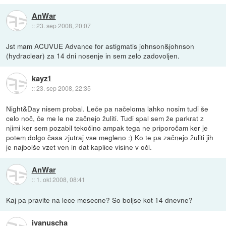
AnWar
::
23. sep 2008, 20:07
Jst mam ACUVUE Advance for astigmatis johnson&johnson
(hydraclear) za 14 dni nosenje in sem zelo zadovoljen.
kayz1
::
23. sep 2008, 22:35
Night&Day nisem probal. Leče pa načeloma lahko nosim tudi še
celo noč, če me le ne začnejo žuliti. Tudi spal sem že parkrat z
njimi ker sem pozabil tekočino ampak tega ne priporočam ker je
potem dolgo časa zjutraj vse megleno :) Ko te pa začnejo žuliti jih
je najbolše vzet ven in dat kaplice visine v oči.
AnWar
::
1. okt 2008, 08:41
Kaj pa pravite na lece mesecne? So boljse kot 14 dnevne?
ivanuscha