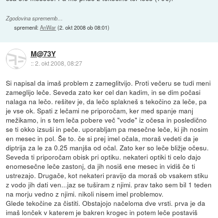
Zgodovina sprememb…
spremenil:
AnWar
(
2. okt 2008 ob 08:01
)
M@73Y
::
2. okt 2008, 08:27
Si napisal da imaš problem z zameglitvijo. Proti večeru se tudi meni
zameglijo leče. Seveda zato ker cel dan kadim, in se dim počasi
nalaga na lečo. rešitev je, da lečo splakneš s tekočino za leče, pa
je vse ok. Spati z lečami ne priporočam, ker med spanje manj
mežikamo, in s tem leča pobere več "vode" iz očesa in posledično
se ti okko izsuši in peče. uporabljam pa mesečne leče, ki jih nosim
en mesec in pol. Še to. če si prej imel očala, moraš vedeti da je
diptrija za le za 0.25 manjša od očal. Zato ker so leče bližje očesu.
Seveda ti priporočam obisk pri optiku. nekateri optiki ti celo dajo
enomesečne leče zastonj, da jih nosiš ene mesec in vidiš če ti
ustrezajo. Drugače, kot nekateri pravijo da moraš ob vsakem stiku
z vodo jih dati ven...jaz se tuširam z njimi. prav tako sem bil 1 teden
na morju vedno z njimi. nikoli nisem imel problemov.
Glede tekočine za čistiti. Obstajojo načeloma dve vrsti. prva je da
imaš lonček v katerem je bakren krogec in potem leče postaviš