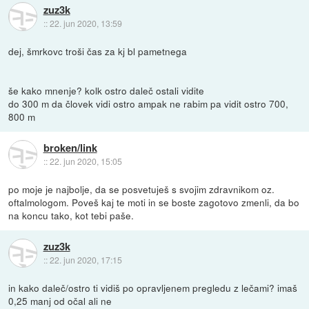
zuz3k
::
22. jun 2020, 13:59
dej, šmrkovc troši čas za kj bl pametnega
še kako mnenje? kolk ostro daleč ostali vidite
do 300 m da človek vidi ostro ampak ne rabim pa vidit ostro 700,
800 m
broken/link
::
22. jun 2020, 15:05
po moje je najbolje, da se posvetuješ s svojim zdravnikom oz.
oftalmologom. Poveš kaj te moti in se boste zagotovo zmenli, da bo
na koncu tako, kot tebi paše.
zuz3k
::
22. jun 2020, 17:15
in kako daleč/ostro ti vidiš po opravljenem pregledu z lečami? imaš
0,25 manj od očal ali ne