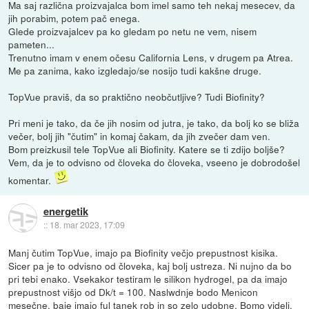
Ma saj različna proizvajalca bom imel samo teh nekaj mesecev, da
jih porabim, potem pač enega.
Glede proizvajalcev pa ko gledam po netu ne vem, nisem
pameten...
Trenutno imam v enem očesu California Lens, v drugem pa Atrea.
Me pa zanima, kako izgledajo/se nosijo tudi kakšne druge.
TopVue praviš, da so praktično neobčutljive? Tudi Biofinity?
Pri meni je tako, da če jih nosim od jutra, je tako, da bolj ko se bliža
večer, bolj jih "čutim" in komaj čakam, da jih zvečer dam ven.
Bom preizkusil tele TopVue ali Biofinity. Katere se ti zdijo boljše?
Vem, da je to odvisno od človeka do človeka, vseeno je dobrodošel
komentar.
energetik
::
18. mar 2023, 17:09
Manj čutim TopVue, imajo pa Biofinity večjo prepustnost kisika.
Sicer pa je to odvisno od človeka, kaj bolj ustreza. Ni nujno da bo
pri tebi enako. Vsekakor testiram le silikon hydrogel, pa da imajo
prepustnost višjo od Dk/t = 100. Naslwdnje bodo Menicon
mesečne, baje imajo ful tanek rob in so zelo udobne. Bomo videli.