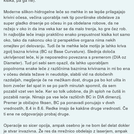
Moderne silikon-hidrogelne leče so mehke in se lepše prilagajajo
krivini očesa, večina uporablja nek tip površinske obdelave za
super gladko drsenje po očesu in pa obdelane robove, da ne
režejo v oko in da ima veka kar se da malo trenja, ko gre čez rob.
In najboljše leče imajo praktično enako prepustnost kisika kot samo
oko, tako da nakoncu oko iz perspektive organa nima nekih
omejitev pri delovanju. Tudi če te mehke leče motijo je lahko kriva
zgolj bazna krivina (BC oz Base Curvature). Slednja določa
ukrivljenost leče, ki je neposredno povezana s premerom (DIA oz
Diameter). Tud pri sebi sem opazil, da lahko uporabljam
popolnoma enake leče z različnima baznima krivinama in mi bo ena
v očesu delala težave in neudobje, slabši vid na določenih
razdaljah, megljenje če ne mežikam dost, druga pa bo kot ulita in
bom zvečer šel spat in se po parih minutah spomnil, da sem
pozabil vzet ven leče. Ker so tolk udobne, da jih sploh ne čutiš in
pozabiš nanje. Nimajo pa vse leče različnih BC in DIA dimenzij.
Premer je običajno fiksen, BC pa ponavadi ponujajo v dveh
vrednostih, 8.4 in 8.6. Redke imajo še kakšne druge vrednosti. Če
ti ene ne odgovarjajo probaj druge.
Operacije so sicer opcija, ampak osebno je ne bom šel delat dokler
je stvar invazivna. Že res da mrežnico obdelajo z laserjem, ampak