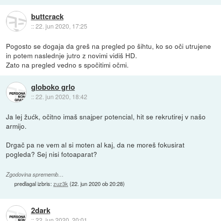
buttcrack
::
22. jun 2020, 17:25
Pogosto se dogaja da greš na pregled po šihtu, ko so oči utrujene
in potem naslednje jutro z novimi vidiš HD.
Zato na pregled vedno s spočitimi očmi.
globoko grlo
::
22. jun 2020, 18:42
Ja lej žućk, očitno imaš snajper potencial, hit se rekrutirej v našo
armijo.
Drgač pa ne vem al si moten al kaj, da ne moreš fokusirat
pogleda? Sej nisi fotoaparat?
Zgodovina sprememb…
predlagal izbris:
zuz3k
(
22. jun 2020 ob 20:28
)
2dark
::
22. jun 2020, 20:01