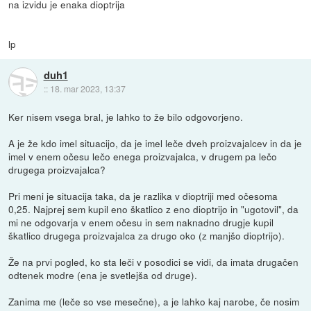
na izvidu je enaka dioptrija
lp
duh1
::
18. mar 2023, 13:37
Ker nisem vsega bral, je lahko to že bilo odgovorjeno.
A je že kdo imel situacijo, da je imel leče dveh proizvajalcev in da je
imel v enem očesu lečo enega proizvajalca, v drugem pa lečo
drugega proizvajalca?
Pri meni je situacija taka, da je razlika v dioptriji med očesoma
0,25. Najprej sem kupil eno škatlico z eno dioptrijo in "ugotovil", da
mi ne odgovarja v enem očesu in sem naknadno drugje kupil
škatlico drugega proizvajalca za drugo oko (z manjšo dioptrijo).
Že na prvi pogled, ko sta leči v posodici se vidi, da imata drugačen
odtenek modre (ena je svetlejša od druge).
Zanima me (leče so vse mesečne), a je lahko kaj narobe, če nosim