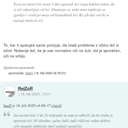
Torej ne moreš leč nosit 2 dni zapored, ker traja kakšen teden, da
si oči odpočijejo od leč. Zmatrajo se, neke mini infekcije se
zgodijo v očeh po moje od kontaktnih leč. Ko jih daš ven bi si
najraje mencal oči.
To, kar ti opisuješ samo potrjuje, da imaš probleme z izbiro leč in
očmi. Nošenje leč, če je vse normalno nič ne žuli, vid je sproščen,
oči ne srbijo.
Zgodovina sprememb…
spremenilo:
2dark
(
16. feb 2020 ob 05:31
)
RejZoR
::
16. feb 2020, 10:01
kuall
je
16. feb 2020 ob 00:37
izjavil
:
Jaz nosim leče 1 do 2x tedensko in sem se odločil, da bo treba it
operirat oči. Ni idealno, začne žulit, tudi vidiš ne vedno dobro,
celo manjšo infekcijo imel zadnjič zarad leč.