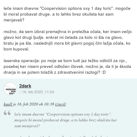
leče imam dnevne "Coopervision options oxy 1 day toric". mogoče
bi moral probavat druge. a to lahko brez okulista kar sam
menjavaš?
možno, da sem izbral premajhna in pretežka očala, ker imam večjo
glavo kot drugi ljudje. enkrat mi čelada za kolo ni šla na glavo,
bratu je pa šla. naslednjič mora bit glavni pogoj čim lažja očala, ko
bom kupoval.
laserska operacija: po moje se bom tudi jaz težko odločil za njo.,
posebej ker nisem preveč odločen človek. možno je, da ti je škoda
dnarja in se potem tolažiš z zdravstvenimi razlogi? :D
2dark
::
16. feb 2020, 11:04
kuall
je
16. feb 2020 ob 10:38
izjavil
:
leče imam dnevne "Coopervision options oxy 1 day toric".
mogoče bi moral probavat druge. a to lahko brez okulista kar
sam menjavaš?