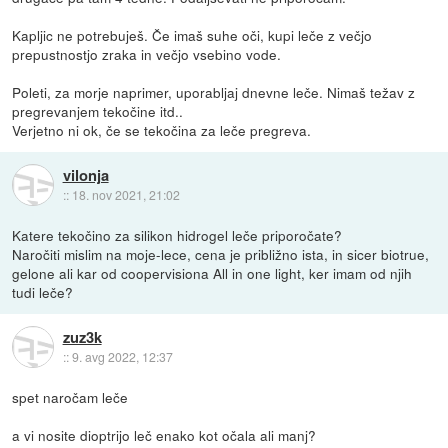
Kapljic ne potrebuješ. Če imaš suhe oči, kupi leče z večjo
prepustnostjo zraka in večjo vsebino vode.
Poleti, za morje naprimer, uporabljaj dnevne leče. Nimaš težav z
pregrevanjem tekočine itd..
Verjetno ni ok, če se tekočina za leče pregreva.
vilonja
::
18. nov 2021, 21:02
Katere tekočino za silikon hidrogel leče priporočate?
Naročiti mislim na moje-lece, cena je približno ista, in sicer biotrue,
gelone ali kar od coopervisiona All in one light, ker imam od njih
tudi leče?
zuz3k
::
9. avg 2022, 12:37
spet naročam leče
a vi nosite dioptrijo leč enako kot očala ali manj?