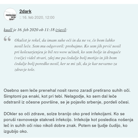
2dark
::
16. feb 2020, 12:00
kuall
je
16. feb 2020 ob 11:18
izjavil
:
Okulist je rekel, da imam suhe oči in da ne ve, če bom lahko
nosil leče. Sem mu odgovoril: probajmo. Ko sem jih prvič nosil
pri kolesarjenjeu je bil res wow učinek, ko sem bolje in drugače
(večje) videl stvari, zdej me pa čedalje bolj motijo in jih bom
čedalje bolj poredko nosil, ker se mi zdi, da je kar nevarno za
zdravje tole.
Osebno sem leče prenehal nosit ravno zaradi pretirano suhih oči.
Simptomi pa enaki, kot pri tebi. Nelagodje, ko sem dal leče
odstranil iz očesne površine, se je pojavilo srbenje, pordeli očesi.
DOkler so oči zdrave, solze branijo oko pred infekcijami. Ko se
poruši ravnovesje stakneš infekcijo. Infekcije kot posledica nošenja
leč in suhih oči niso nikoli dobre znak. Potem se ljudje čudijo, ko
izgubijo oko.