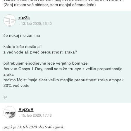
(Zdaj nimam več ničesar, sem menjal očesno lečo)
zuz3k
::
13. feb 2020, 16:40
še nekaj me zanima
katere leče nosite ali
z več vode ali z več prepustnosti zraka?
potrebujem enodnevne leče verjetno bom vzel
Acuvue Oasys 1-Day, nosil sem že tru eye z veliko prepustnostjo
zraka
recimo Moist imajo sicer veliko manjšo prepustnost zraka amppak
20% več vode
lp
RejZoR
::
15. feb 2020, 17:43
zuz3k
je
13. feb 2020 ob 16:40
izjavil
: