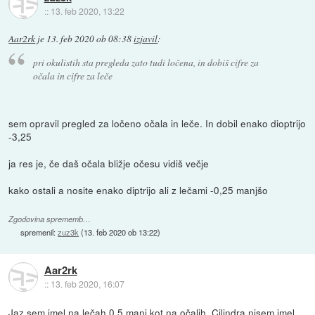
::
13. feb 2020, 13:22
Aar2rk
je
13. feb 2020 ob 08:38
izjavil
:
pri okulistih sta pregleda zato tudi ločena, in dobiš cifre za
očala in cifre za leče
sem opravil pregled za ločeno očala in leče. In dobil enako dioptrijo
-3,25
ja res je, če daš očala bližje očesu vidiš večje
kako ostali a nosite enako diptrijo ali z lečami -0,25 manjšo
Zgodovina sprememb…
spremenil:
zuz3k
(
13. feb 2020 ob 13:22
)
Aar2rk
::
13. feb 2020, 16:07
Jaz sem imel na lečah 0,5 manj kot na očalih. Cilindra nisem imel.