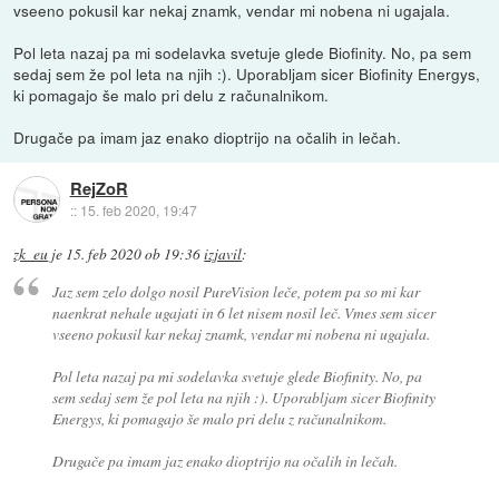
vseeno pokusil kar nekaj znamk, vendar mi nobena ni ugajala.
Pol leta nazaj pa mi sodelavka svetuje glede Biofinity. No, pa sem
sedaj sem že pol leta na njih :). Uporabljam sicer Biofinity Energys,
ki pomagajo še malo pri delu z računalnikom.
Drugače pa imam jaz enako dioptrijo na očalih in lečah.
RejZoR
::
15. feb 2020, 19:47
zk_eu
je
15. feb 2020 ob 19:36
izjavil
:
Jaz sem zelo dolgo nosil PureVision leče, potem pa so mi kar
naenkrat nehale ugajati in 6 let nisem nosil leč. Vmes sem sicer
vseeno pokusil kar nekaj znamk, vendar mi nobena ni ugajala.
Pol leta nazaj pa mi sodelavka svetuje glede Biofinity. No, pa
sem sedaj sem že pol leta na njih :). Uporabljam sicer Biofinity
Energys, ki pomagajo še malo pri delu z računalnikom.
Drugače pa imam jaz enako dioptrijo na očalih in lečah.