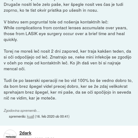
Drugače nositi leče zelo paše, ker špegle nosit ves čas je tudi
zoprno, ko te tist okvir pristika po ušesih in nosu.
V bistvu sem pogruntal tole od nošenja kontaktnih leč:
While complications from contact lenses accumulate over years,
those from LASIK eye surgery occur over a brief time and heal
quickly.
Torej ne moreš leč nosit 2 dni zapored, ker traja kakšen teden, da
si oči odpočijejo od leč. Zmatrajo se, neke mini infekcije se zgodijo
v očeh po moje od kontaktnih leč. Ko jih daš ven bi si najraje
mencal oči.
Tudi če po laserski operaciji ne bo vid 100% bo še vedno dobro to,
da bom brez špegel videl precej dobro, ker se že zdaj velikokrat
sprehajam brez špegel, ker mi paše, da se oči spočijojo in seveda
nič ne vidim, kar je moteče.
Zgodovina sprememb…
spremenilo:
kuall
(
16. feb 2020 ob 00:41
)
2dark