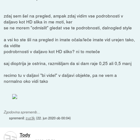
zdaj sem šel na pregled, ampak zdaj vidim vse podrobnosti v
daljavo kot HD slika in me moti, ker
se ne morem "odmislit" gledat vse te podrobnosti, dalnogled style
a vsi ko ste šli na pregled in imate očala/leče imate vid urejen tako,
da vidite
podrobrnosti v daljavo kot HD sliko? ni to moteče
saj dioptrija je ostrina, razmišljam da si dam raje 0,25 ali 0,5 manj
recimo tu v daljavi "bi videl" v daljavi objekte, pa ne vem a
normalno oko vidi tako
Zgodovina sprememb…
spremenil:
zuz3k
(
22. jun 2020 ob 00:04
)
Tody