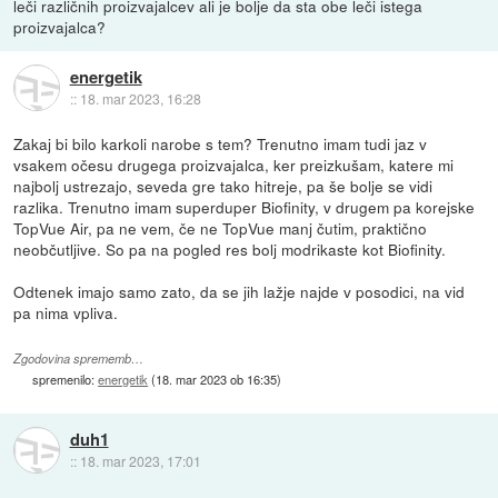
leči različnih proizvajalcev ali je bolje da sta obe leči istega
proizvajalca?
energetik
::
18. mar 2023, 16:28
Zakaj bi bilo karkoli narobe s tem? Trenutno imam tudi jaz v
vsakem očesu drugega proizvajalca, ker preizkušam, katere mi
najbolj ustrezajo, seveda gre tako hitreje, pa še bolje se vidi
razlika. Trenutno imam superduper Biofinity, v drugem pa korejske
TopVue Air, pa ne vem, če ne TopVue manj čutim, praktično
neobčutljive. So pa na pogled res bolj modrikaste kot Biofinity.
Odtenek imajo samo zato, da se jih lažje najde v posodici, na vid
pa nima vpliva.
Zgodovina sprememb…
spremenilo:
energetik
(
18. mar 2023 ob 16:35
)
duh1
::
18. mar 2023, 17:01