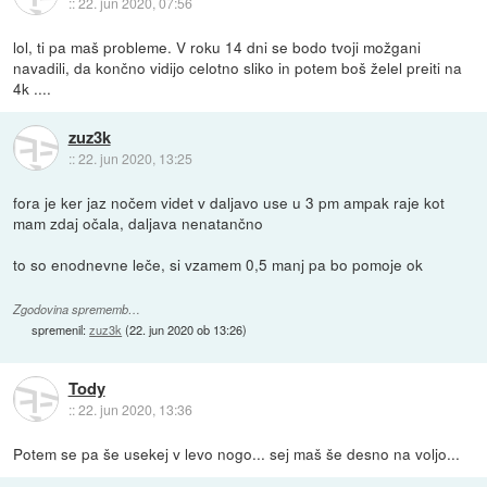
::
22. jun 2020, 07:56
lol, ti pa maš probleme. V roku 14 dni se bodo tvoji možgani
navadili, da končno vidijo celotno sliko in potem boš želel preiti na
4k ....
zuz3k
::
22. jun 2020, 13:25
fora je ker jaz nočem videt v daljavo use u 3 pm ampak raje kot
mam zdaj očala, daljava nenatančno
to so enodnevne leče, si vzamem 0,5 manj pa bo pomoje ok
Zgodovina sprememb…
spremenil:
zuz3k
(
22. jun 2020 ob 13:26
)
Tody
::
22. jun 2020, 13:36
Potem se pa še usekej v levo nogo... sej maš še desno na voljo...