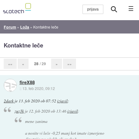
☰
Forum
»
Loža
»
Kontaktne leče
Kontaktne leče
28
/ 29
««
«
»
»»
fireX88
::
13. feb 2020, 09:12
2dark
je
13. feb 2020 ob 07:52
izjavil
:
zuz3k
je
12. feb 2020 ob 13:46
izjavil
:
mene zanima
a nosite vi leče -0,25 manj kot imate izmerjeno
dipotrijo na očalih ali enako?