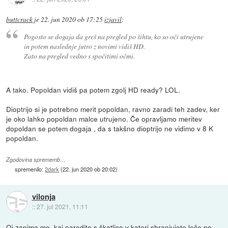
buttcrack
je
22. jun 2020 ob 17:25
izjavil
:
Pogosto se dogaja da greš na pregled po šihtu, ko so oči utrujene
in potem naslednje jutro z novimi vidiš HD.
Zato na pregled vedno s spočitimi očmi.
A tako. Popoldan vidiš pa potem zgolj HD ready? LOL.
Dioptrijo si je potrebno merit popoldan, ravno zaradi teh zadev, ker
je oko lahko popoldan malce utrujeno. Če opravljamo meritev
dopoldan se potem dogaja , da s takšno dioptrijo ne vidimo v 8 K
popoldan.
Zgodovina sprememb…
spremenilo:
2dark
(
22. jun 2020 ob 20:02
)
vilonja
::
27. jul 2021, 11:11
Oj zanima me, kaj naredite s škatlico v kateri shranjujete leče po