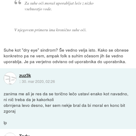
Za suhe oči moraš uporabljat leče z nizko
vsebnostjo vode.
V njegovem primeru ima kronično suhe oči.
Suhe kot "dry eye" sindrom? Še vedno velja isto. Kako se obnese
konkretno pa ne vem, ampak folk s suhim očesom jih še vedno
uporablja. Je pa verjetno odvisno od uporabnika do uporabnika.
zuz3k
::
30. mar 2020, 02:26
zanima me ali je res da se torično lečo ustavi enako kot navadno,
ni nič treba da je kakorkoli
obrnjena levo desno, ker sem nekje bral da bi moral en konc bit
zgoraj
lp
Tody