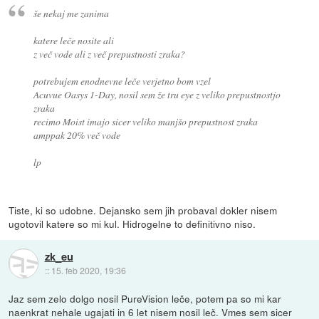
še nekaj me zanima
katere leče nosite ali
z več vode ali z več prepustnosti zraka?
potrebujem enodnevne leče verjetno bom vzel
Acuvue Oasys 1-Day, nosil sem že tru eye z veliko prepustnostjo
zraka
recimo Moist imajo sicer veliko manjšo prepustnost zraka
amppak 20% več vode
lp
Tiste, ki so udobne. Dejansko sem jih probaval dokler nisem
ugotovil katere so mi kul. Hidrogelne to definitivno niso.
zk_eu
::
15. feb 2020, 19:36
Jaz sem zelo dolgo nosil PureVision leče, potem pa so mi kar
naenkrat nehale ugajati in 6 let nisem nosil leč. Vmes sem sicer