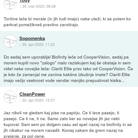
::
30. mar 2020, 08:38
Torične leče bi morale (in jih tudi imajo) neke uteži, ki se potem ko
parkrat pomežikneš pravilno zarotirajo.
Sopomenka
::
30. apr 2020, 11:23
Do sedaj sem uporabljal Biofinity leče od CooperVision, sedaj pa
morem kupiti novo "zalogo" malo raziskujem kaj še obstaja in sem
videl neke novejše leče: Clariti Elite prav tako od CooperVision. Če
je kdo že zamenjal me zanima kakšne izkušnje imate? Clariti Elite
imajo večjo vsebnost vode vendar manjšo prepustnost kisika...
CleanPower
::
30. apr 2020, 15:37
Jaz nikoli ne gledam kaj pise na papirju. Ce ti lece pasejo, ti
pasejo. Ce ti ne, ti ne. Samo zato ker so novejse jih jaz nebi
kupoval. Sam sem po dolgem casu sel spet nazaj na biofinity in se
jih nikakor ne morem navadit. Komaj cakam da grem nazaj na
prejsnje, za pol cene.