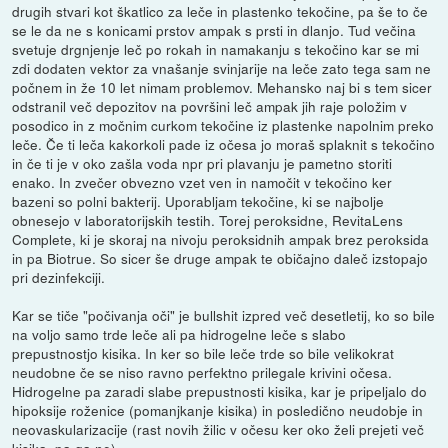
drugih stvari kot škatlico za leče in plastenko tekočine, pa še to če
se le da ne s konicami prstov ampak s prsti in dlanjo. Tud večina
svetuje drgnjenje leč po rokah in namakanju s tekočino kar se mi
zdi dodaten vektor za vnašanje svinjarije na leče zato tega sam ne
počnem in že 10 let nimam problemov. Mehansko naj bi s tem sicer
odstranil več depozitov na površini leč ampak jih raje položim v
posodico in z močnim curkom tekočine iz plastenke napolnim preko
leče. Če ti leča kakorkoli pade iz očesa jo moraš splaknit s tekočino
in če ti je v oko zašla voda npr pri plavanju je pametno storiti
enako. In zvečer obvezno vzet ven in namočit v tekočino ker
bazeni so polni bakterij. Uporabljam tekočine, ki se najbolje
obnesejo v laboratorijskih testih. Torej peroksidne, RevitaLens
Complete, ki je skoraj na nivoju peroksidnih ampak brez peroksida
in pa Biotrue. So sicer še druge ampak te običajno daleč izstopajo
pri dezinfekciji.
Kar se tiče "počivanja oči" je bullshit izpred več desetletij, ko so bile
na voljo samo trde leče ali pa hidrogelne leče s slabo
prepustnostjo kisika. In ker so bile leče trde so bile velikokrat
neudobne če se niso ravno perfektno prilegale krivini očesa.
Hidrogelne pa zaradi slabe prepustnosti kisika, kar je pripeljalo do
hipoksije roženice (pomanjkanje kisika) in posledično neudobje in
neovaskularizacije (rast novih žilic v očesu ker oko želi prejeti več
kisika, pa ga ne).