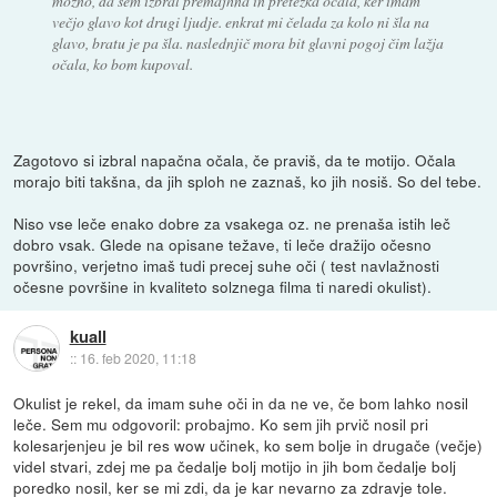
možno, da sem izbral premajhna in pretežka očala, ker imam
večjo glavo kot drugi ljudje. enkrat mi čelada za kolo ni šla na
glavo, bratu je pa šla. naslednjič mora bit glavni pogoj čim lažja
očala, ko bom kupoval.
Zagotovo si izbral napačna očala, če praviš, da te motijo. Očala
morajo biti takšna, da jih sploh ne zaznaš, ko jih nosiš. So del tebe.
Niso vse leče enako dobre za vsakega oz. ne prenaša istih leč
dobro vsak. Glede na opisane težave, ti leče dražijo očesno
površino, verjetno imaš tudi precej suhe oči ( test navlažnosti
očesne površine in kvaliteto solznega filma ti naredi okulist).
kuall
::
16. feb 2020, 11:18
Okulist je rekel, da imam suhe oči in da ne ve, če bom lahko nosil
leče. Sem mu odgovoril: probajmo. Ko sem jih prvič nosil pri
kolesarjenjeu je bil res wow učinek, ko sem bolje in drugače (večje)
videl stvari, zdej me pa čedalje bolj motijo in jih bom čedalje bolj
poredko nosil, ker se mi zdi, da je kar nevarno za zdravje tole.