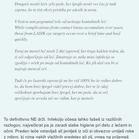
Drugače nositi leče zelo paše, ker špegle nosit ves čas je tudi
zoprno, ko te tist okvir pristika po ušesih in nosu.
V bistvu sem pogruntal tole od nošenja kontaktnih leč:
While complications from contact lenses accumulate over years,
those from LASIK eye surgery occur over a brief time and heal
quickly.
Torej ne moreš leč nosit 2 dni zapored, ker traja kakšen teden, da
si oči odpočijejo od leč. Zmatrajo se, neke mini infekcije se
zgodijo v očeh po moje od kontaktnih leč. Ko jih daš ven bi si
najraje mencal oči.
Tudi če po laserski operaciji ne bo vid 100% bo še vedno dobro
to, da bom brez špegel videl precej dobro, ker se že zdaj
velikokrat sprehajam brez špegel, ker mi paše, da se oči
spočijojo in seveda nič ne vidim, kar je moteče.
To definitivno NE drži. Infekcijo očesa lahko fašeš iz različnih
razlogov, največkrat pa je zaradi slabe higiene pri delu z lečami in
očmi. Preden leče vstavljaš ali jemlješ iz oči si obvezno umiješ roke
z milom, ki nima nekih vlažilnih sredstev ali olj, vmes ne prijemaš