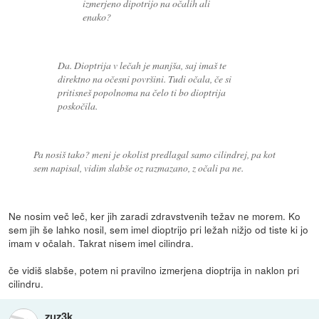
izmerjeno dipotrijo na očalih ali
enako?
Da. Dioptrija v lečah je manjša, saj imaš te
direktno na očesni površini. Tudi očala, če si
pritisneš popolnoma na čelo ti bo dioptrija
poskočila.
Pa nosiš tako? meni je okolist predlagal samo cilindrej, pa kot
sem napisal, vidim slabše oz razmazano, z očali pa ne.
Ne nosim več leč, ker jih zaradi zdravstvenih težav ne morem. Ko
sem jih še lahko nosil, sem imel dioptrijo pri ležah nižjo od tiste ki jo
imam v očalah. Takrat nisem imel cilindra.
če vidiš slabše, potem ni pravilno izmerjena dioptrija in naklon pri
cilindru.
zuz3k