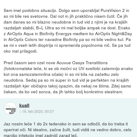
Sem imel podobno situacijo. Dolgo sem uporabljal PureVision 2 in
so mi bile res svetovne. Dal not in jih praktično nisem čutil. Če jih
dam danes so mi blazno neudobne in tud vid z njimi je na krajših
razdaljah slabši, B+L Ultra so mi mal boljše ampak ne dost. Enako
z AirOptix Aqua in Biofinity Energys medtem ko AirOptix Night&Day
in AirOptix Colors ter navadne Biofinity pa so mi bile vedno kul. Pa
se mi v vseh letih dioptrija ni spremenila popolnoma nič. Se pa tud
oko mal prilagodi.
Pred časom sem vzel nove Acuvue Oasys Transtitions
(fotokromatske leče, ki se ob močni oz UV svetlobi zatemnijo enako
kot ona samozatemnilna očala) in so mi bila na začetku zelo
neudobna. Sedaj pa so mi super in tud vid je perfekten na krajših
razdaljah kjer običajno takoj opazim, da nekaj ne štima. Zdej samo
čakam, da bo več sonca, da jih lahko bolj konkretno stestiram.
kuall
::
16. feb 2020, 00:37
Jaz nosim leče 1 do 2x tedensko in sem se odločil, da bo treba it
operirat oči. Ni idealno, začne žulit, tudi vidiš ne vedno dobro, celo
manjšo infekcijo imel zadnjič zarad leč.