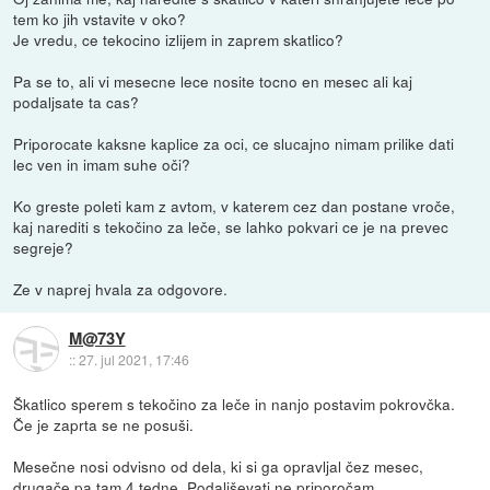
tem ko jih vstavite v oko?
Je vredu, ce tekocino izlijem in zaprem skatlico?
Pa se to, ali vi mesecne lece nosite tocno en mesec ali kaj
podaljsate ta cas?
Priporocate kaksne kaplice za oci, ce slucajno nimam prilike dati
lec ven in imam suhe oči?
Ko greste poleti kam z avtom, v katerem cez dan postane vroče,
kaj narediti s tekočino za leče, se lahko pokvari ce je na prevec
segreje?
Ze v naprej hvala za odgovore.
M@73Y
::
27. jul 2021, 17:46
Škatlico sperem s tekočino za leče in nanjo postavim pokrovčka.
Če je zaprta se ne posuši.
Mesečne nosi odvisno od dela, ki si ga opravljal čez mesec,
drugače pa tam 4 tedne. Podaljševati ne priporočam.