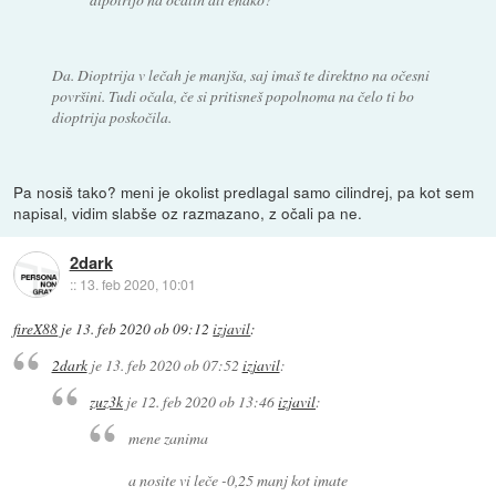
Da. Dioptrija v lečah je manjša, saj imaš te direktno na očesni
površini. Tudi očala, če si pritisneš popolnoma na čelo ti bo
dioptrija poskočila.
Pa nosiš tako? meni je okolist predlagal samo cilindrej, pa kot sem
napisal, vidim slabše oz razmazano, z očali pa ne.
2dark
::
13. feb 2020, 10:01
fireX88
je
13. feb 2020 ob 09:12
izjavil
:
2dark
je
13. feb 2020 ob 07:52
izjavil
:
zuz3k
je
12. feb 2020 ob 13:46
izjavil
:
mene zanima
a nosite vi leče -0,25 manj kot imate