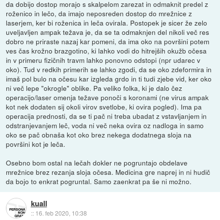
da dobijo dostop morajo s skalpelom zarezat in odmaknit predel z
roženico in lečo, da imajo neposreden dostop do mrežnice z
laserjem, ker bi roženica in leča ovirala. Postopek je sicer že zelo
uveljavljen ampak težava je, da se ta odmaknjen del nikoli več res
dobro ne priraste nazaj kar pomeni, da ima oko na površini potem
ves čas krožno brazgotino, ki lahko vodi do hitrejših okužb očesa
in v primeru fizičnih travm lahko ponovno odstopi (npr udarec v
oko). Tud v redkih primerih se lahko zgodi, da se oko zdeformira in
imaš pol bulo na očesu kar izgleda grdo in ti tudi zjebe vid, ker oko
ni več lepe "okrogle" oblike. Pa veliko folka, ki je dalo čez
operacijo/laser omenja težave ponoči s koronami (ne virus ampak
kot nek dodaten sij okoli virov svetlobe, ki ovira pogled). Ima pa
operacija prednosti, da se ti pač ni treba ubadat z vstavljanjem in
odstranjevanjem leč, voda ni več neka ovira oz nadloga in samo
oko se pač obnaša kot oko brez nekega dodatnega sloja na
površini kot je leča.
Osebno bom ostal na lečah dokler ne pogruntajo obdelave
mrežnice brez rezanja sloja očesa. Medicina gre naprej in ni hudič
da bojo to enkrat pogruntal. Samo zaenkrat pa še ni možno.
kuall
::
16. feb 2020, 10:38