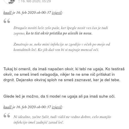
::
16. feb 2020, 05:29
kuall
je
16. feb 2020 ob 00:37
izjavil
:
Drugače nositi leče zelo paše, ker špegle nosit ves čas je tudi
zoprno,
ko te tist okvir pristika po ušesih in nosu.
Zmatrajo se, neke mini infekcije se zgodijo v očeh po moje od
kontaktnih leč. Ko jih daš ven bi si najraje mencal oči.
Tukaj bi omenil, da imaš napačen okvir, ki tebi ne ugaja. Ko testiraš
okvir, ne smeš imeti nelagodja, nikjer te ne sme nič pritiskat in
drgnit. Dejansko okviraj sploh ne smeš zaznavat, ker je del tebe.
Glede leč je možno, da ti model ne ugaja ali pa imaš suhe oči.
kuall
je
16. feb 2020 ob 00:37
izjavil
:
Ni idealno, začne žulit, tudi vidiš ne vedno dobro, celo manjšo
infekcijo imel zadnjič zarad leč.