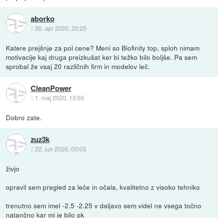
aborko
::
30. apr 2020, 20:25
Katere prejšnje za pol cene? Meni so Biofinity top, sploh nimam
motivacije kaj druga preizkušat ker bi težko bilo boljše. Pa sem
sprobal že vsaj 20 različnih firm in modelov leč.
CleanPower
::
1. maj 2020, 13:55
Dobro zate.
zuz3k
::
22. jun 2020, 00:03
živjo
opravil sem pregled za leče in očala, kvalitetno z visoko tehniko
trenutno sem imel -2.5 -2.25 v daljavo sem videl ne vsega točno
natančno kar mi je bilo ok