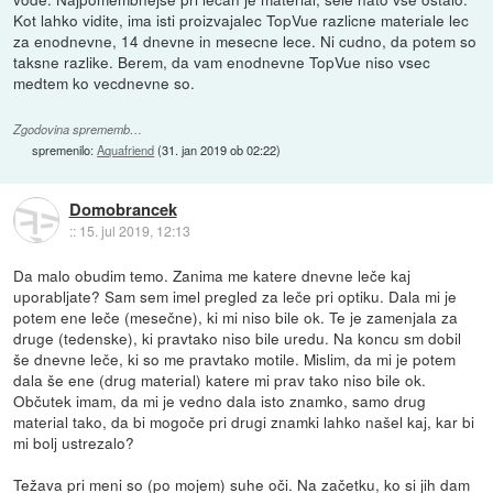
Kot lahko vidite, ima isti proizvajalec TopVue razlicne materiale lec
za enodnevne, 14 dnevne in mesecne lece. Ni cudno, da potem so
taksne razlike. Berem, da vam enodnevne TopVue niso vsec
medtem ko vecdnevne so.
Zgodovina sprememb…
spremenilo:
Aquafriend
(
31. jan 2019 ob 02:22
)
Domobrancek
::
15. jul 2019, 12:13
Da malo obudim temo. Zanima me katere dnevne leče kaj
uporabljate? Sam sem imel pregled za leče pri optiku. Dala mi je
potem ene leče (mesečne), ki mi niso bile ok. Te je zamenjala za
druge (tedenske), ki pravtako niso bile uredu. Na koncu sm dobil
še dnevne leče, ki so me pravtako motile. Mislim, da mi je potem
dala še ene (drug material) katere mi prav tako niso bile ok.
Občutek imam, da mi je vedno dala isto znamko, samo drug
material tako, da bi mogoče pri drugi znamki lahko našel kaj, kar bi
mi bolj ustrezalo?
Težava pri meni so (po mojem) suhe oči. Na začetku, ko si jih dam