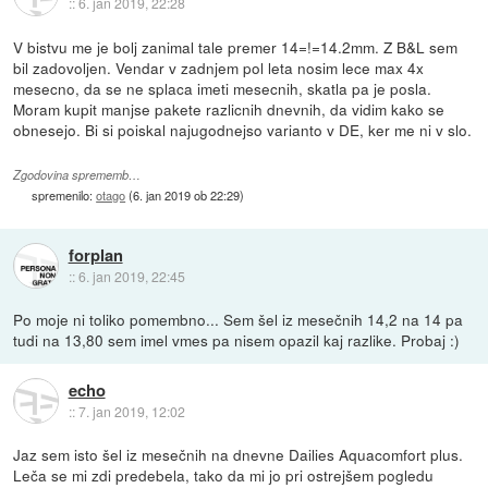
::
6. jan 2019, 22:28
V bistvu me je bolj zanimal tale premer 14=!=14.2mm. Z B&L sem
bil zadovoljen. Vendar v zadnjem pol leta nosim lece max 4x
mesecno, da se ne splaca imeti mesecnih, skatla pa je posla.
Moram kupit manjse pakete razlicnih dnevnih, da vidim kako se
obnesejo. Bi si poiskal najugodnejso varianto v DE, ker me ni v slo.
Zgodovina sprememb…
spremenilo:
otago
(
6. jan 2019 ob 22:29
)
forplan
::
6. jan 2019, 22:45
Po moje ni toliko pomembno... Sem šel iz mesečnih 14,2 na 14 pa
tudi na 13,80 sem imel vmes pa nisem opazil kaj razlike. Probaj :)
echo
::
7. jan 2019, 12:02
Jaz sem isto šel iz mesečnih na dnevne Dailies Aquacomfort plus.
Leča se mi zdi predebela, tako da mi jo pri ostrejšem pogledu