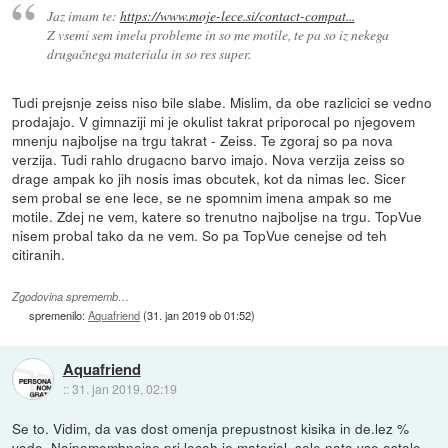
Jaz imam te:
https://www.moje-lece.si/contact-compat...
Z vsemi sem imela probleme in so me motile, te pa so iz nekega
drugačnega materiala in so res super.
Tudi prejsnje zeiss niso bile slabe. Mislim, da obe razlicici se vedno
prodajajo. V gimnaziji mi je okulist takrat priporocal po njegovem
mnenju najboljse na trgu takrat - Zeiss. Te zgoraj so pa nova
verzija. Tudi rahlo drugacno barvo imajo. Nova verzija zeiss so
drage ampak ko jih nosis imas obcutek, kot da nimas lec. Sicer
sem probal se ene lece, se ne spomnim imena ampak so me
motile. Zdej ne vem, katere so trenutno najboljse na trgu. TopVue
nisem probal tako da ne vem. So pa TopVue cenejse od teh
citiranih.
Zgodovina sprememb…
spremenilo:
Aquafriend
(
31. jan 2019 ob 01:52
)
Aquafriend
::
31. jan 2019, 02:19
Se to. Vidim, da vas dost omenja prepustnost kisika in de.lez %
vode. Najpomembnejse pri lecah je material, sele nato vse ostalo.