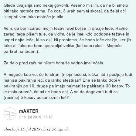
Glede uvajanja smo nekaj govorili. Vseeno mislim, da ne bi smelo
biti tako moteče zame. Po cca. 3 urah sem si skoraj, da želel oči
izkopati ven tako moteče je bilo.
Vem, da bom zaradi mojih težav rabil boljše in dražje leče. Ravno
zaradi tega pišem tule, da vidim, če je imel kdo podobne težave in
uspel najte leče, ki so okj. Ni problema, če bodo leče dražje, ker jih
tako ali tako ne bom uporabljal veliko (kot sem rekel - Mogoče
parkrat na teden.).
Za delo pred računalnikom bom še vedno imel očala.
A mogoče kdo ve, če te strani (moje-leče.si, lečka, itd.) pošljejo tudi
manjša pakiranja leč, da lahko stestiraš? Ene se lahko dobi v
pakiranjih po 10, druge pa imajo najmanjše pakiranje 30 kosov. To
je malo preveč, če mi ne bodo okj..A se da dogovorit tudi za
(recimo) 5 kosov posameznih leč?
mAXTER
::
15. jul 2019, 17:12
aborko
je
15. jul 2019 ob 12:56
izjavil
: