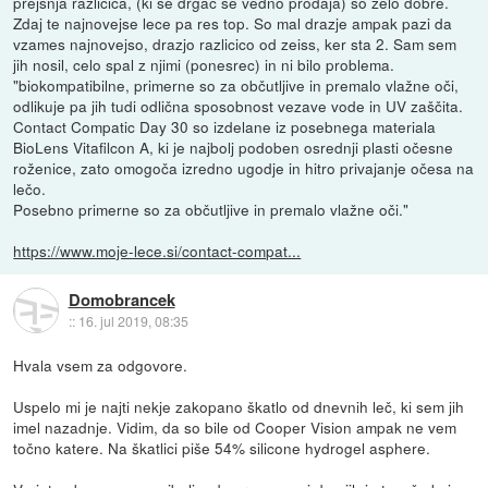
prejsnja razlicica, (ki se drgac se vedno prodaja) so zelo dobre.
Zdaj te najnovejse lece pa res top. So mal drazje ampak pazi da
vzames najnovejso, drazjo razlicico od zeiss, ker sta 2. Sam sem
jih nosil, celo spal z njimi (ponesrec) in ni bilo problema.
"biokompatibilne, primerne so za občutljive in premalo vlažne oči,
odlikuje pa jih tudi odlična sposobnost vezave vode in UV zaščita.
Contact Compatic Day 30 so izdelane iz posebnega materiala
BioLens Vitafilcon A, ki je najbolj podoben osrednji plasti očesne
roženice, zato omogoča izredno ugodje in hitro privajanje očesa na
lečo.
Posebno primerne so za občutljive in premalo vlažne oči."
https://www.moje-lece.si/contact-compat...
Domobrancek
::
16. jul 2019, 08:35
Hvala vsem za odgovore.
Uspelo mi je najti nekje zakopano škatlo od dnevnih leč, ki sem jih
imel nazadnje. Vidim, da so bile od Cooper Vision ampak ne vem
točno katere. Na škatlici piše 54% silicone hydrogel asphere.