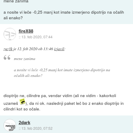
mene zanima
a nosite vi leče -0,25 manj kot imate izmerjeno dipotrijo na očalih
ali enako?
fireX88
::
13. feb 2020, 07:44
zuz3k
je
12. feb 2020 ob 13:46
izjavil
:
mene zanima
a nosite vi leče -0,25 manj kot imate izmerjeno dipotrijo na
očalih ali enako?
dioptrijo ne, cilindre pa, vendar vidim (ali ne vidim - kakorkoli
uzameš
), da ni ok. naslednji paket leč bo z enako dioptrijo in
cilindri kot so očale.
2dark
::
13. feb 2020, 07:52