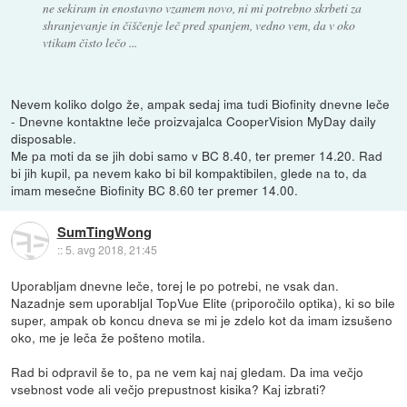
ne sekiram in enostavno vzamem novo, ni mi potrebno skrbeti za
shranjevanje in čiščenje leč pred spanjem, vedno vem, da v oko
vtikam čisto lečo ...
Nevem koliko dolgo že, ampak sedaj ima tudi Biofinity dnevne leče
- Dnevne kontaktne leče proizvajalca CooperVision MyDay daily
disposable.
Me pa moti da se jih dobi samo v BC 8.40, ter premer 14.20. Rad
bi jih kupil, pa nevem kako bi bil kompaktibilen, glede na to, da
imam mesečne Biofinity BC 8.60 ter premer 14.00.
SumTingWong
::
5. avg 2018, 21:45
Uporabljam dnevne leče, torej le po potrebi, ne vsak dan.
Nazadnje sem uporabljal TopVue Elite (priporočilo optika), ki so bile
super, ampak ob koncu dneva se mi je zdelo kot da imam izsušeno
oko, me je leča že pošteno motila.
Rad bi odpravil še to, pa ne vem kaj naj gledam. Da ima večjo
vsebnost vode ali večjo prepustnost kisika? Kaj izbrati?