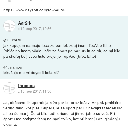
https://www.daysoft.com/row-euro/
Aar2rk
::
13. sep 2017, 10:56
@GupeM
jaz kupujem na moje-lece ze par let, zdaj imam TopVue Elite
(običajno imam očala, leče za šport po par ur) in so ok, so mi bile
pa skoraj bolj všeč tiste prejšnje TopVue (brez Elite).
@thramos
iskušnje s temi daysoft lečami?
thramos
::
13. sep 2017, 11:30
Ja, občasno jih uporabljam že par let brez težav. Ampak praktično
vedno tako, kot piše GupeM, le za šport par ur nekajkrat tedensko
ali pa še manj. Če bi bile tudi torične, bi jih verjetno še več. Pri
športu me astigmatizem ne moti toliko, kot pri branju oz. gledanju
ekrana.