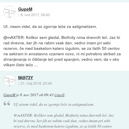
GupeM
::
8. nov 2017, 09:43
Uf, nisem videl, da so zgornje leče za astigmatizem.
@mAXTER: Kolikor sem gledal, Biofinity nima dnevnih leč. Jaz bi
rad dnevne, ker jih ne rabim vsak dan, vedno imam pri sebi
rezervo, če med basketom katero izgubim, se za tistih 50 centov
ne sekiram in enostavno vzamem novo, ni mi potrebno skrbeti za
shranjevanje in čiščenje leč pred spanjem, vedno vem, da v oko
vtikam čisto lečo ...
M@73Y
::
21. maj 2018, 20:49
GupeM
je
8. nov 2017 ob 09:43
izjavil
:
Uf, nisem videl, da so zgornje leče za astigmatizem.
@mAXTER: Kolikor sem gledal, Biofinity nima dnevnih leč. Jaz
bi rad dnevne, ker jih ne rabim vsak dan, vedno imam pri sebi
rezervo, če med basketom katero izgubim, se za tistih 50 centov