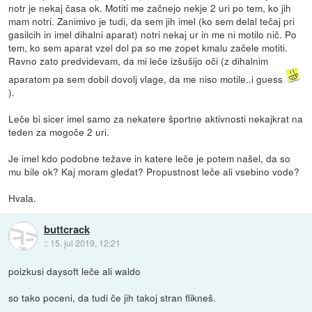
notr je nekaj časa ok. Motiti me začnejo nekje 2 uri po tem, ko jih
mam notri. Zanimivo je tudi, da sem jih imel (ko sem delal tečaj pri
gasilcih in imel dihalni aparat) notri nekaj ur in me ni motilo nič. Po
tem, ko sem aparat vzel dol pa so me zopet kmalu začele motiti.
Ravno zato predvidevam, da mi leče izšušijo oči (z dihalnim
aparatom pa sem dobil dovolj vlage, da me niso motile..i guess
).
Leče bi sicer imel samo za nekatere športne aktivnosti nekajkrat na
teden za mogoče 2 uri.
Je imel kdo podobne težave in katere leče je potem našel, da so
mu bile ok? Kaj moram gledat? Propustnost leče ali vsebino vode?
Hvala.
buttcrack
::
15. jul 2019, 12:21
poizkusi daysoft leče ali waldo
so tako poceni, da tudi če jih takoj stran flikneš.