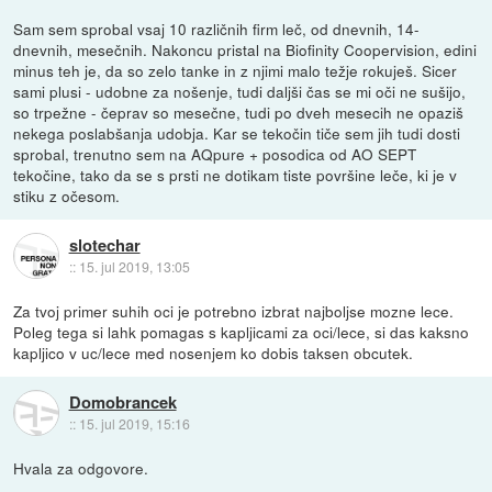
Sam sem sprobal vsaj 10 različnih firm leč, od dnevnih, 14-
dnevnih, mesečnih. Nakoncu pristal na Biofinity Coopervision, edini
minus teh je, da so zelo tanke in z njimi malo težje rokuješ. Sicer
sami plusi - udobne za nošenje, tudi daljši čas se mi oči ne sušijo,
so trpežne - čeprav so mesečne, tudi po dveh mesecih ne opaziš
nekega poslabšanja udobja. Kar se tekočin tiče sem jih tudi dosti
sprobal, trenutno sem na AQpure + posodica od AO SEPT
tekočine, tako da se s prsti ne dotikam tiste površine leče, ki je v
stiku z očesom.
slotechar
::
15. jul 2019, 13:05
Za tvoj primer suhih oci je potrebno izbrat najboljse mozne lece.
Poleg tega si lahk pomagas s kapljicami za oci/lece, si das kaksno
kapljico v uc/lece med nosenjem ko dobis taksen obcutek.
Domobrancek
::
15. jul 2019, 15:16
Hvala za odgovore.