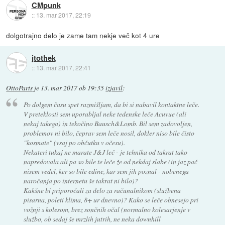
CMpunk
::
13. mar 2017, 22:19
dolgotrajno delo je zame tam nekje več kot 4 ure
jtothek
::
13. mar 2017, 22:41
OttoParts
je
13. mar 2017 ob 19:35
izjavil
:
Po dolgem času spet razmišljam, da bi si nabavil kontaktne leče.
V preteklosti sem uporabljal neke tedenske leče Acuvue (ali
nekaj takega) in tekočino Bausch&Lomb. Bil sem zadovoljen,
problemov ni bilo, čeprav sem leče nosil, dokler niso bile čisto
"kosmate" (vsaj po občutku v očesu).
Nekateri tukaj ne marate J&J leč - je tehnika od takrat tako
napredovala ali pa so bile te leče že od nekdaj slabe (in jaz pač
nisem vedel, ker so bile edine, kar sem jih poznal - nobenega
naročanja po internetu še takrat ni bilo)?
Kakšne bi priporočali za delo za računalnikom (službena
pisarna, poleti klima, 8+ ur dnevno)? Kako se leče obnesejo pri
vožnji s kolesom, brez sončnih očal (normalno kolesarjenje v
službo, ob sedaj še mrzlih jutrih, ne neka downhill