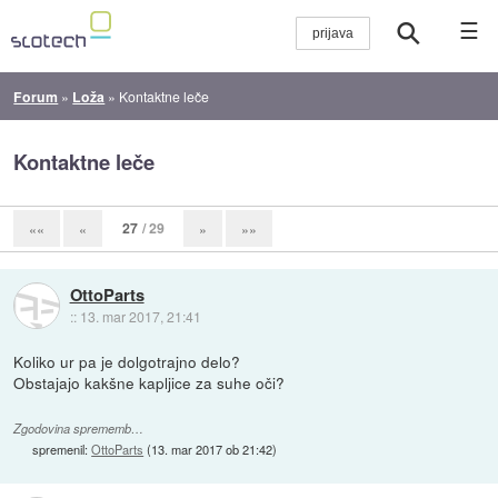
☰
Forum
»
Loža
»
Kontaktne leče
Kontaktne leče
27
/ 29
««
«
»
»»
OttoParts
::
13. mar 2017, 21:41
Koliko ur pa je dolgotrajno delo?
Obstajajo kakšne kapljice za suhe oči?
Zgodovina sprememb…
spremenil:
OttoParts
(
13. mar 2017 ob 21:42
)