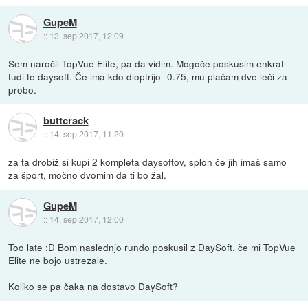
GupeM
::
13. sep 2017, 12:09
Sem naročil TopVue Elite, pa da vidim. Mogoče poskusim enkrat
tudi te daysoft. Če ima kdo dioptrijo -0.75, mu plačam dve leči za
probo.
buttcrack
::
14. sep 2017, 11:20
za ta drobiž si kupi 2 kompleta daysoftov, sploh če jih imaš samo
za šport, močno dvomim da ti bo žal.
GupeM
::
14. sep 2017, 12:00
Too late :D Bom naslednjo rundo poskusil z DaySoft, če mi TopVue
Elite ne bojo ustrezale.
Koliko se pa čaka na dostavo DaySoft?