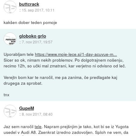
buttcrack
::
15. sep 2017, 10:11
kakšen dober teden pomoje
globoko grlo
::
7. nov 2017, 19:57
Uporabljam tele
https://www.moje-lece.si/1-day-acuvue-m...
Sicer so ok, nimam nekih problemov. Po dolgotrajnem nošenju,
recimo 12h, so učki mal zmatrani, kar verjetno ni odvisno od leč.
Verejtn bom kar te naročil, me pa zanima, če predlagate kaj
drugega za sprobat.
tnx
GupeM
::
8. nov 2017, 08:40
Jaz sem naročil
tele
. Napram prejšnjim je tako, kot bi se iz Yugota
usedel v Audi A8. Zaenkrat izredno zadovoljen. Sploh ne vem, da