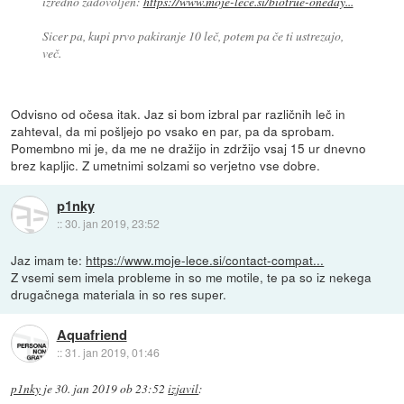
izredno zadovoljen:
https://www.moje-lece.si/biotrue-oneday...
Sicer pa, kupi prvo pakiranje 10 leč, potem pa če ti ustrezajo,
več.
Odvisno od očesa itak. Jaz si bom izbral par različnih leč in
zahteval, da mi pošljejo po vsako en par, pa da sprobam.
Pomembno mi je, da me ne dražijo in zdržijo vsaj 15 ur dnevno
brez kapljic. Z umetnimi solzami so verjetno vse dobre.
p1nky
::
30. jan 2019, 23:52
Jaz imam te:
https://www.moje-lece.si/contact-compat...
Z vsemi sem imela probleme in so me motile, te pa so iz nekega
drugačnega materiala in so res super.
Aquafriend
::
31. jan 2019, 01:46
p1nky
je
30. jan 2019 ob 23:52
izjavil
: