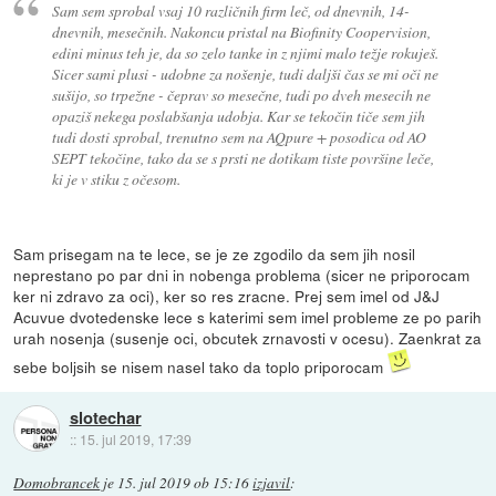
Sam sem sprobal vsaj 10 različnih firm leč, od dnevnih, 14-
dnevnih, mesečnih. Nakoncu pristal na Biofinity Coopervision,
edini minus teh je, da so zelo tanke in z njimi malo težje rokuješ.
Sicer sami plusi - udobne za nošenje, tudi daljši čas se mi oči ne
sušijo, so trpežne - čeprav so mesečne, tudi po dveh mesecih ne
opaziš nekega poslabšanja udobja. Kar se tekočin tiče sem jih
tudi dosti sprobal, trenutno sem na AQpure + posodica od AO
SEPT tekočine, tako da se s prsti ne dotikam tiste površine leče,
ki je v stiku z očesom.
Sam prisegam na te lece, se je ze zgodilo da sem jih nosil
neprestano po par dni in nobenga problema (sicer ne priporocam
ker ni zdravo za oci), ker so res zracne. Prej sem imel od J&J
Acuvue dvotedenske lece s katerimi sem imel probleme ze po parih
urah nosenja (susenje oci, obcutek zrnavosti v ocesu). Zaenkrat za
sebe boljsih se nisem nasel tako da toplo priporocam
slotechar
::
15. jul 2019, 17:39
Domobrancek
je
15. jul 2019 ob 15:16
izjavil
: