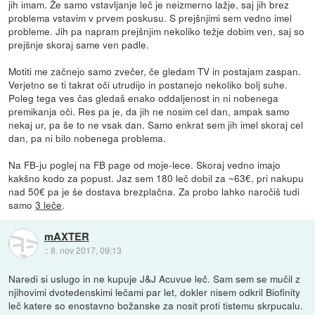
jih imam. Že samo vstavljanje leč je neizmerno lažje, saj jih brez
problema vstavim v prvem poskusu. S prejšnjimi sem vedno imel
probleme. Jih pa napram prejšnjim nekoliko težje dobim ven, saj so
prejšnje skoraj same ven padle.
Motiti me začnejo samo zvečer, če gledam TV in postajam zaspan.
Verjetno se ti takrat oči utrudijo in postanejo nekoliko bolj suhe.
Poleg tega ves čas gledaš enako oddaljenost in ni nobenega
premikanja oči. Res pa je, da jih ne nosim cel dan, ampak samo
nekaj ur, pa še to ne vsak dan. Samo enkrat sem jih imel skoraj cel
dan, pa ni bilo nobenega problema.
Na FB-ju poglej na FB page od moje-lece. Skoraj vedno imajo
kakšno kodo za popust. Jaz sem 180 leč dobil za ~63€, pri nakupu
nad 50€ pa je še dostava brezplačna. Za probo lahko naročiš tudi
samo
3 leče
.
mAXTER
::
8. nov 2017, 09:13
Naredi si uslugo in ne kupuje J&J Acuvue leč. Sam sem se mučil z
njihovimi dvotedenskimi lečami par let, dokler nisem odkril Biofinity
leč katere so enostavno božanske za nosit proti tistemu skrpucalu.