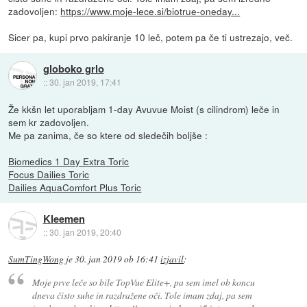
zadovoljen:
https://www.moje-lece.si/biotrue-oneday...
Sicer pa, kupi prvo pakiranje 10 leč, potem pa če ti ustrezajo, več.
globoko grlo
::
30. jan 2019, 17:41
Že kkšn let uporabljam 1-day Avuvue Moist (s cilindrom) leče in
sem kr zadovoljen.
Me pa zanima, če so ktere od sledečih boljše :
Biomedics 1 Day Extra Toric
Focus Dailies Toric
Dailies AquaComfort Plus Toric
Kleemen
::
30. jan 2019, 20:40
SumTingWong
je
30. jan 2019 ob 16:41
izjavil
:
Moje prve leče so bile TopVue Elite+, pa sem imel ob koncu
dneva čisto suhe in razdražene oči. Tole imam zdaj, pa sem