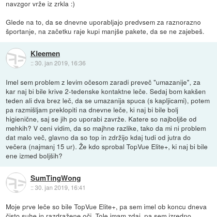
navzgor vrže iz zrkla :)
Glede na to, da se dnevne uporabljajo predvsem za raznorazno
športanje, na začetku raje kupi manjše pakete, da se ne zajebeš.
Kleemen
::
30. jan 2019, 16:36
Imel sem problem z levim očesom zaradi preveč "umazanije", za
kar naj bi bile krive 2-tedenske kontaktne leče. Sedaj bom kakšen
teden ali dva brez leč, da se umazanija spuca (s kapljicami), potem
pa razmišljam preklopiti na dnevne leče, ki naj bi bile bolj
higienične, saj se jih po uporabi zavrže. Katere so najboljše od
mehkih? V ceni vidim, da so majhne razlike, tako da mi ni problem
dat malo več, glavno da so top in zdržijo kdaj tudi od jutra do
večera (najmanj 15 ur). Že kdo sprobal TopVue Elite+, ki naj bi bile
ene izmed boljših?
SumTingWong
::
30. jan 2019, 16:41
Moje prve leče so bile TopVue Elite+, pa sem imel ob koncu dneva
čisto suhe in razdražene oči. Tole imam zdaj, pa sem izredno