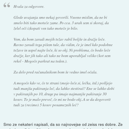
Hvala za odgovore.
Glede uvajanja smo nekaj govorili. Vseeno mislim, da ne bi
smelo biti tako moteče zame. Po cca. 3 urah sem si skoraj, da
želel oči izkopati ven tako moteče je bilo.
Vem, da bom zaradi mojih težav rabil boljše in dražje leče.
Ravno zaradi tega pišem tule, da vidim, če je imel kdo podobne
težave in uspel najte leče, ki so okj. Ni problema, če bodo leče
dražje, ker jih tako ali tako ne bom uporabljal veliko (kot sem
rekel - Mogoče parkrat na teden.).
Za delo pred računalnikom bom še vedno imel očala.
A mogoče kdo ve, če te strani (moje-leče.si, lečka, itd.) pošljejo
tudi manjša pakiranja leč, da lahko stestiraš? Ene se lahko dobi
v pakiranjih po 10, druge pa imajo najmanjše pakiranje 30
kosov. To je malo preveč, če mi ne bodo okj..A se da dogovorit
tudi za (recimo) 5 kosov posameznih leč?
Smo ze nekateri napisali, da so najnovejse od zeiss res dobre. Ze