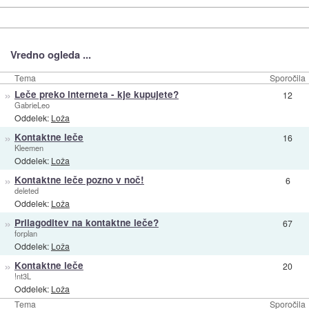
Vredno ogleda ...
Tema
Sporočila
»
Leče preko interneta - kje kupujete?
12
GabrieLeo
Oddelek:
Loža
»
Kontaktne leče
16
Kleemen
Oddelek:
Loža
»
Kontaktne leče pozno v noč!
6
deleted
Oddelek:
Loža
»
Prilagoditev na kontaktne leče?
67
forplan
Oddelek:
Loža
»
Kontaktne leče
20
!nt3L
Oddelek:
Loža
Tema
Sporočila