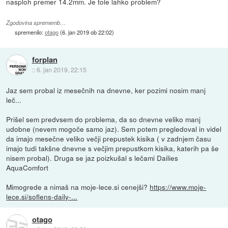
nasploh premer 14.2mm. Je tole lahko problem?
Zgodovina sprememb…
spremenilo:
otago
(
6. jan 2019 ob 22:02
)
forplan
::
6. jan 2019, 22:15
Jaz sem probal iz mesečnih na dnevne, ker pozimi nosim manj
leč...
Prišel sem predvsem do problema, da so dnevne veliko manj
udobne (nevem mogoče samo jaz). Sem potem pregledoval in videl
da imajo mesečne veliko večji prepustek kisika ( v zadnjem času
imajo tudi takšne dnevne s večjim prepustkom kisika, katerih pa še
nisem probal). Druga se jaz poizkušal s lečami Dailies
AquaComfort
Mimogrede a nimaš na moje-lece.si cenejši?
https://www.moje-
lece.si/soflens-daily-...
otago