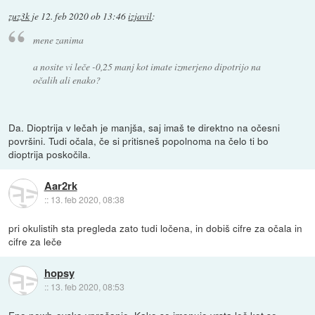
zuz3k
je
12. feb 2020 ob 13:46
izjavil
:
mene zanima
a nosite vi leče -0,25 manj kot imate izmerjeno dipotrijo na
očalih ali enako?
Da. Dioptrija v lečah je manjša, saj imaš te direktno na očesni
površini. Tudi očala, če si pritisneš popolnoma na čelo ti bo
dioptrija poskočila.
Aar2rk
::
13. feb 2020, 08:38
pri okulistih sta pregleda zato tudi ločena, in dobiš cifre za očala in
cifre za leče
hopsy
::
13. feb 2020, 08:53