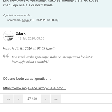
Eno newb-ovsko vprašanje. Kako se imenuje vrsta leč kot se
imenujejo očala s cilindri? hvala.
Zgodovina sprememb…
spremenilo:
hopsy
(
13. feb 2020 ob 08:56
)
2dark
::
13. feb 2020, 08:55
hopsy
je
13. feb 2020 ob 08:53
izjavil
:
Eno newb-ovsko vprašanje. Kako se imenuje vrsta leč kot se
imenujejo očala s cilindri?
Očesne Leče za astigmatizem.
https://www.moje-lece.si/topvue-air-for...
27
/ 29
««
«
»
»»