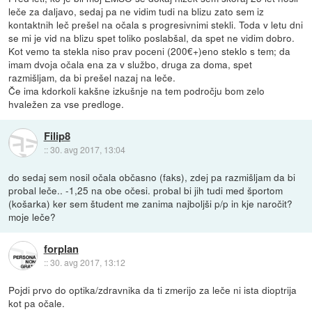
leče za daljavo, sedaj pa ne vidim tudi na blizu zato sem iz
kontaktnih leč prešel na očala s progresivnimi stekli. Toda v letu dni
se mi je vid na blizu spet toliko poslabšal, da spet ne vidim dobro.
Kot vemo ta stekla niso prav poceni (200€+)eno steklo s tem; da
imam dvoja očala ena za v službo, druga za doma, spet
razmišljam, da bi prešel nazaj na leče.
Če ima kdorkoli kakšne izkušnje na tem področju bom zelo
hvaležen za vse predloge.
Filip8
::
30. avg 2017, 13:04
do sedaj sem nosil očala občasno (faks), zdej pa razmišljam da bi
probal leče.. -1,25 na obe očesi. probal bi jih tudi med športom
(košarka) ker sem študent me zanima najboljši p/p in kje naročit?
moje leče?
forplan
::
30. avg 2017, 13:12
Pojdi prvo do optika/zdravnika da ti zmerijo za leče ni ista dioptrija
kot pa očale.