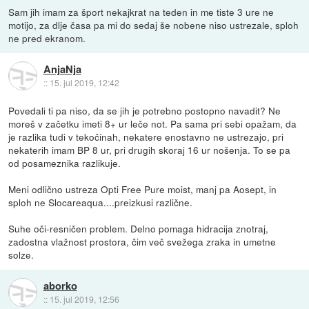
Sam jih imam za šport nekajkrat na teden in me tiste 3 ure ne
motijo, za dlje časa pa mi do sedaj še nobene niso ustrezale, sploh
ne pred ekranom.
AnjaNja
::
15. jul 2019, 12:42
Povedali ti pa niso, da se jih je potrebno postopno navadit? Ne
moreš v začetku imeti 8+ ur leče not. Pa sama pri sebi opažam, da
je razlika tudi v tekočinah, nekatere enostavno ne ustrezajo, pri
nekaterih imam BP 8 ur, pri drugih skoraj 16 ur nošenja. To se pa
od posameznika razlikuje.
Meni odlično ustreza Opti Free Pure moist, manj pa Aosept, in
sploh ne Slocareaqua....preizkusi različne.
Suhe oči-resničen problem. Delno pomaga hidracija znotraj,
zadostna vlažnost prostora, čim več svežega zraka in umetne
solze.
aborko
::
15. jul 2019, 12:56