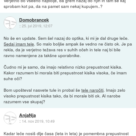
Verjetno bo vseeno najbolje, da grem nazaj do njih in tam še kaj
sprobam kot pa, da na pamet sam nekaj kupujem..?
Domobrancek
::
25. jul 2019, 12:07
No še en update. Sem šel nazaj do optika, ki mi je dal druge leče.
Sedaj imam tele
. So malo boljše ampak še vedno ne čisto ok. Je pa
rekla, da je verjetno težava res v suhih očeh in tele naj bi bile
ravno namenjene za takšne uporabnike.
Čudno mi je samo, da imajo relativno nizko prepustnost kisika.
Kakor razumem bi morala biti prepustnost kisika visoka, če imam
suhe oči?
Bom upošteval nasvete tule in probal še
tele naročiti
. Imajo zelo
visoko prepustnost kisika tako, da bi morale biti ok. Al narobe
razumem vse skupaj?
AnjaNja
::
14. nov 2019, 10:49
Kadar leče nosiš dlje časa (leta in leta) je pomembna prepustnost