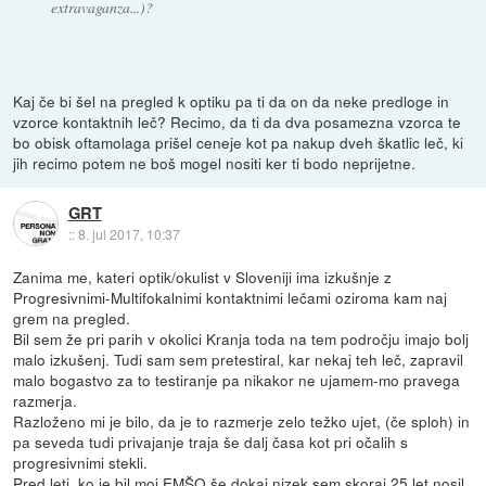
extravaganza...)?
Kaj če bi šel na pregled k optiku pa ti da on da neke predloge in
vzorce kontaktnih leč? Recimo, da ti da dva posamezna vzorca te
bo obisk oftamolaga prišel ceneje kot pa nakup dveh škatlic leč, ki
jih recimo potem ne boš mogel nositi ker ti bodo neprijetne.
GRT
::
8. jul 2017, 10:37
Zanima me, kateri optik/okulist v Sloveniji ima izkušnje z
Progresivnimi-Multifokalnimi kontaktnimi lečami oziroma kam naj
grem na pregled.
Bil sem že pri parih v okolici Kranja toda na tem področju imajo bolj
malo izkušenj. Tudi sam sem pretestiral, kar nekaj teh leč, zapravil
malo bogastvo za to testiranje pa nikakor ne ujamem-mo pravega
razmerja.
Razloženo mi je bilo, da je to razmerje zelo težko ujet, (če sploh) in
pa seveda tudi privajanje traja še dalj časa kot pri očalih s
progresivnimi stekli.
Pred leti, ko je bil moj EMŠO še dokaj nizek sem skoraj 25 let nosil