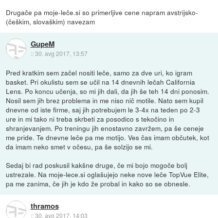
Drugače pa moje-leče.si so primerljive cene napram avstrijsko-
(češkim, slovaškim) navezam
GupeM
::
30. avg 2017, 13:57
Pred kratkim sem začel nositi leče, samo za dve uri, ko igram
basket. Pri okulistu sem se učil na 14 dnevnih lečah California
Lens. Po koncu učenja, so mi jih dali, da jih še teh 14 dni ponosim.
Nosil sem jih brez problema in me niso nič motile. Nato sem kupil
dnevne od iste firme, saj jih potrebujem le 3-4x na teden po 2-3
ure in mi tako ni treba skrbeti za posodico s tekočino in
shranjevanjem. Po treningu jih enostavno zavržem, pa še ceneje
me pride. Te dnevne leče pa me motijo. Ves čas imam občutek, kot
da imam neko smet v očesu, pa še solzijo se mi.
Sedaj bi rad poskusil kakšne druge, če mi bojo mogoče bolj
ustrezale. Na moje-lece.si oglašujejo neke nove leče TopVue Elite,
pa me zanima, če jih je kdo že probal in kako so se obnesle.
thramos
::
30. avg 2017, 14:03