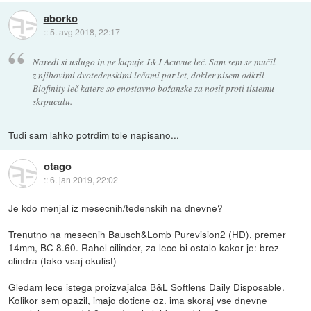
aborko
::
5. avg 2018, 22:17
Naredi si uslugo in ne kupuje J&J Acuvue leč. Sam sem se mučil
z njihovimi dvotedenskimi lečami par let, dokler nisem odkril
Biofinity leč katere so enostavno božanske za nosit proti tistemu
skrpucalu.
Tudi sam lahko potrdim tole napisano...
otago
::
6. jan 2019, 22:02
Je kdo menjal iz mesecnih/tedenskih na dnevne?
Trenutno na mesecnih Bausch&Lomb Purevision2 (HD), premer
14mm, BC 8.60. Rahel cilinder, za lece bi ostalo kakor je: brez
clindra (tako vsaj okulist)
Gledam lece istega proizvajalca B&L
Softlens Daily Disposable
.
Kolikor sem opazil, imajo doticne oz. ima skoraj vse dnevne