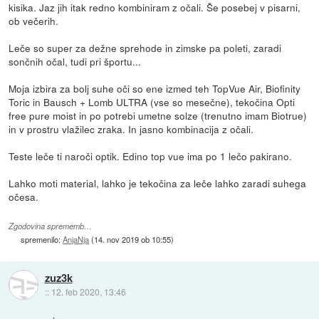
kisika. Jaz jih itak redno kombiniram z očali. Še posebej v pisarni,
ob večerih.
Leče so super za dežne sprehode in zimske pa poleti, zaradi
sončnih očal, tudi pri športu...
Moja izbira za bolj suhe oči so ene izmed teh TopVue Air, Biofinity
Toric in Bausch + Lomb ULTRA (vse so mesečne), tekočina Opti
free pure moist in po potrebi umetne solze (trenutno imam Biotrue)
in v prostru vlažilec zraka. In jasno kombinacija z očali.
Teste leče ti naroči optik. Edino top vue ima po 1 lečo pakirano.
Lahko moti material, lahko je tekočina za leče lahko zaradi suhega
očesa.
Zgodovina sprememb…
spremenilo:
AnjaNja
(
14. nov 2019 ob 10:55
)
zuz3k
::
12. feb 2020, 13:46