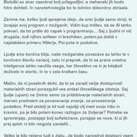
Biološki so sicer zaenkrat bolj prilagodljivi, a mehanski jih bodo
hitro dohiteli. In nanotehnologija bo to ločnico dokončno zbrisala.
Zanima me, koliko ljudi sprejema idejo, da smo ljudje samo stroji, ki
izvajajo svoj program v možganih. Vidim kup trditev, da se AI lahko
pokvari, da bo prišlo do napak v programiranju... Saj z ljudmi ni nič
drugače, tudi njihov softwer ni brezhiben, potem pa dobiš v
najslabšem primeru Hitlerja, Pol-pota in podobne.
Ljudje smo končna bitja, naše možganske povezave so lahko le v
končnem številu variacij, zato ni preprek, da bi se prava umetna
inteligenca lahko naučila vsega, kar človeštvo ve in je kdajkoli
doživelo in storilo. In to v zelo kratkem času.
Mislim, da ni posebnih skrbi, da bi se zaradi večje dostopnosti
materialnih stvari porazgubil ves smisel človešškega obstoja. Saj
ljudje (upam) ne živimo samo za pridobivanje materialnih stvari,
marvec predvsem za povecevanje znanja, za procesiranje
podatkov. Pred stoletji je bil tudi najvišji cilj imeti svojo hišo in
kravico, pa je bilo potem konec razlogov za življenje? Potrebe se
spreminjajo, postajajo bolj sofisticirane, porajajo se nove, ki si jih
prej sploh ni bilo mogoče zamisliti...
Veliko je bilo rečeno tudi o zlatu...če bodo nanostroji dostopni vsem