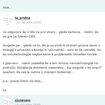
nice...
ta_pridna
::
31. okt 2004, 00:05
no odgovora še ni blo na prvi strani... glede karbona... mislim, da
se gre za fuleren C60...
drugače pa... glede na to, da je na prvih 4 straneh govora samo o
biologiji v povezavi s kemijo in računalniki... sem se že ustrašla, da
se nanotehnologija nagiba samo k problematiki človeške morale...
v glavnem... nisem zasledila še v tem forumu nanotehnologije na
področju izboljšanja določenih materialov... kaj mogoče v tej smeri?
opažam, da vas je večina z znanjem biokemije....
p.s.: precej linkov ne dela....
Lp
nicnevem
::
5. nov 2004, 23:59