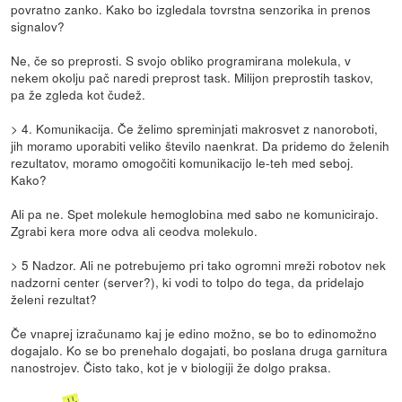
povratno zanko. Kako bo izgledala tovrstna senzorika in prenos
signalov?
Ne, če so preprosti. S svojo obliko programirana molekula, v
nekem okolju pač naredi preprost task. Milijon preprostih taskov,
pa že zgleda kot čudež.
> 4. Komunikacija. Če želimo spreminjati makrosvet z nanoroboti,
jih moramo uporabiti veliko število naenkrat. Da pridemo do želenih
rezultatov, moramo omogočiti komunikacijo le-teh med seboj.
Kako?
Ali pa ne. Spet molekule hemoglobina med sabo ne komunicirajo.
Zgrabi kera more odva ali ceodva molekulo.
> 5 Nadzor. Ali ne potrebujemo pri tako ogromni mreži robotov nek
nadzorni center (server?), ki vodi to tolpo do tega, da pridelajo
želeni rezultat?
Če vnaprej izračunamo kaj je edino možno, se bo to edinomožno
dogajalo. Ko se bo prenehalo dogajati, bo poslana druga garnitura
nanostrojev. Čisto tako, kot je v biologiji že dolgo praksa.