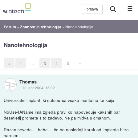
☰
Forum
»
Znanost in tehnologija
»
Nanotehnologija
Nanotehnologija
...
5
»
«
1
3
4
Thomas
::
13. apr 2004, 16:02
Univerzalni implant, ki outsourca vsako mentalno funkcijo.
NoUse4AName ima zgleda prav, ko napoveduje kakšnih par
desetletij prometa s to zadevo. Ne pa midva s cmanom.
Razen seveda ... hehe ... če bo naslednji korak od implanta hitro
narejen.