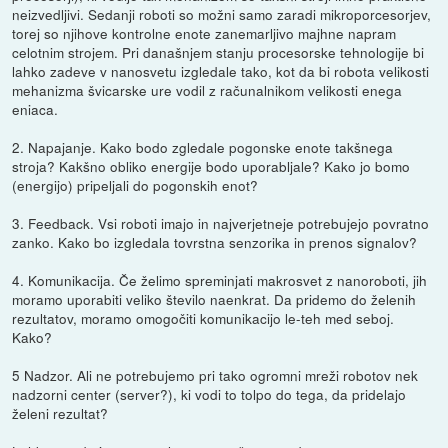
neizvedljivi. Sedanji roboti so možni samo zaradi mikroporcesorjev,
torej so njihove kontrolne enote zanemarljivo majhne napram
celotnim strojem. Pri današnjem stanju procesorske tehnologije bi
lahko zadeve v nanosvetu izgledale tako, kot da bi robota velikosti
mehanizma švicarske ure vodil z računalnikom velikosti enega
eniaca.
2. Napajanje. Kako bodo zgledale pogonske enote takšnega
stroja? Kakšno obliko energije bodo uporabljale? Kako jo bomo
(energijo) pripeljali do pogonskih enot?
3. Feedback. Vsi roboti imajo in najverjetneje potrebujejo povratno
zanko. Kako bo izgledala tovrstna senzorika in prenos signalov?
4. Komunikacija. Če želimo spreminjati makrosvet z nanoroboti, jih
moramo uporabiti veliko število naenkrat. Da pridemo do želenih
rezultatov, moramo omogočiti komunikacijo le-teh med seboj.
Kako?
5 Nadzor. Ali ne potrebujemo pri tako ogromni mreži robotov nek
nadzorni center (server?), ki vodi to tolpo do tega, da pridelajo
želeni rezultat?