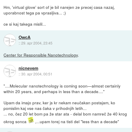
Hm, 'virtual glove' sort of je bil narejen ze precej casa nazaj,
uporabnost tega pa vprasljiva... ;)
ce si kaj takega mislil...
OwcA
::
29. apr 2004, 23:45
Center for Responsible Nanotechnology
.
nicnevem
::
30. apr 2004, 00:51
"....Molecular nanotechnology is coming soon—almost certainly
within 20 years, and perhaps in less than a decade...."
Upam da imajo prav, ker js kr nekam neučakan postajam, ko
pomislim kaj vse nas čaka v prihodnjih letih...
... no, čez 20 let bom pa že star ata - delal bom namreč že 40 krog
okrog sonca
,...upam torej na tisti del "less than a decade"