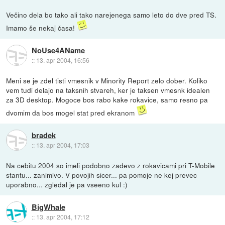
Večino dela bo tako ali tako narejenega samo leto do dve pred TS.
Imamo še nekaj časa!
NoUse4AName
::
13. apr 2004, 16:56
Meni se je zdel tisti vmesnik v Minority Report zelo dober. Koliko
vem tudi delajo na taksnih stvareh, ker je taksen vmesnk idealen
za 3D desktop. Mogoce bos rabo kake rokavice, samo resno pa
dvomim da bos mogel stat pred ekranom
bradek
::
13. apr 2004, 17:03
Na cebitu 2004 so imeli podobno zadevo z rokavicami pri T-Mobile
stantu... zanimivo. V povojih sicer... pa pomoje ne kej prevec
uporabno... zgledal je pa vseeno kul :)
BigWhale
::
13. apr 2004, 17:12