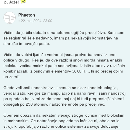
lp, Jože!
Phaeton
::
22. maj 2004, 23:00
Vidim, da je bila debata o nanotehnologiji že precej živa. Sam sem
se registriral šele nedavno, imam pa nekajsvojih komntarjev na
starejše in novejše poste.
Vidim, da večini ljudi še vedno ni jasna pretvorba snovi iz ene
oblike v drugo. Res je, da dve različni snovi morda nimata enakih
molekul, večina molekul pa je sestavljena iz istih atomov v različnih
kombinacijah, iz osnovnih elementov-O, C, H..., ki so precej obilni
na zemlji.
Glede velikosti nanostrojev - imenuje se sicer nanotehnologija,
vendar zato, ker gre za manipulacijo na nano ravni, sami nanostroji
pa spadajo bolj v mikro domeno, saj naj bi tudi preprostejši sistemi
obsegali po 250 atomov, nadzorne enote pa precej več.
Obenem opažam da nekateri vlečejo stroge ločnice med biološkim
in mehanskim. Če natančneje pogledamo ločnice ni, oboje so le
stroji, ki uporabljajo različne oblike sistemov za svoje delovanje.