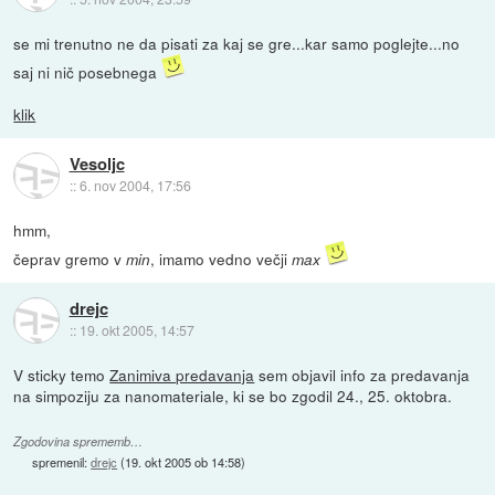
se mi trenutno ne da pisati za kaj se gre...kar samo poglejte...no
saj ni nič posebnega
klik
Vesoljc
::
6. nov 2004, 17:56
hmm,
čeprav gremo v
, imamo vedno večji
min
max
drejc
::
19. okt 2005, 14:57
V sticky temo
Zanimiva predavanja
sem objavil info za predavanja
na simpoziju za nanomateriale, ki se bo zgodil 24., 25. oktobra.
Zgodovina sprememb…
spremenil:
drejc
(
19. okt 2005 ob 14:58
)