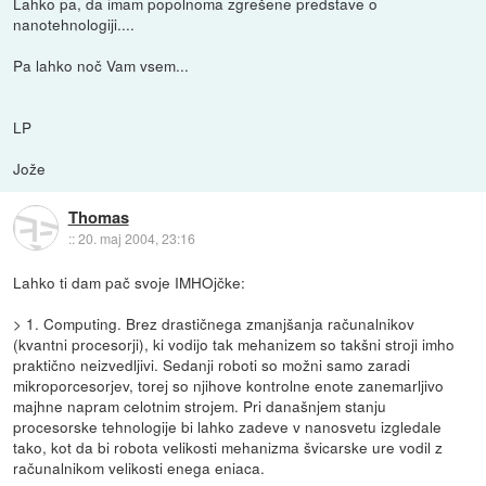
Lahko pa, da imam popolnoma zgrešene predstave o
nanotehnologiji....
Pa lahko noč Vam vsem...
LP
Jože
Thomas
::
20. maj 2004, 23:16
Lahko ti dam pač svoje IMHOjčke:
> 1. Computing. Brez drastičnega zmanjšanja računalnikov
(kvantni procesorji), ki vodijo tak mehanizem so takšni stroji imho
praktično neizvedljivi. Sedanji roboti so možni samo zaradi
mikroporcesorjev, torej so njihove kontrolne enote zanemarljivo
majhne napram celotnim strojem. Pri današnjem stanju
procesorske tehnologije bi lahko zadeve v nanosvetu izgledale
tako, kot da bi robota velikosti mehanizma švicarske ure vodil z
računalnikom velikosti enega eniaca.