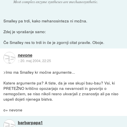
Most complex enzyme syntheses are mechanosynthetic.
Smalley pa trdi, kako mehanosinteza ni možna.
Zdej je vprašanje samo:
Če Smalley res to trdi in če je zgornji citat pravile. Oboje.
nevone
::
20. maj 2004, 22:25
>Imo ma Smalley kr močne argumente...
Katere argumente pa? A tiste, da je vse skupi bau-bau? Vsi, ki
PRETEŽNO kritično opozarjajo na nevarnosti in govorijo o
nemogočem, se niso nikoli resno ukvarjali z znanostjo ali pa niso
uspeli dojeti njenega bistva.
o+ nevone
barbarpapa1