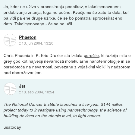
Ja, kdor ne uživa v procesiranju podatkov, v takoimenovanem
pridobivanju znanja, tega ne počne. Kvečjemu še zato to dela, ker
pa vidi pa ene druge užitke, če se bo pomatral sprocesirat eno
dato. Takoimenovano - če se bo učil.
Phaeton
::
13. jun 2004, 13:20
Chris Phoenix in K. Eric Drexler sta izdala
poročilo
, ki razbija mite o
grey goo kot največji nevarnosti molekularne nanotehnologije in se
osredotoča na nevarnosti, povezane z vojaškimi vidiki in nadzorom
nad oboroževanjem.
Jst
::
13. sep 2004, 10:54
The National Cancer Institute launches a five-year, $144 million
project today to investigate using nanotechnology, the science of
building devices on the atomic level, to fight cancer.
usatoday