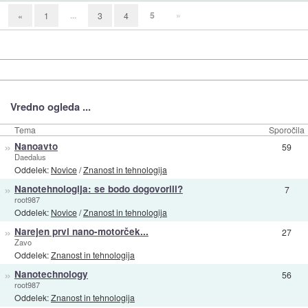
...
5
»
«
1
3
4
Vredno ogleda ...
Tema
Sporočila
»
Nanoavto
59
Daedalus
Oddelek:
Novice
/
Znanost in tehnologija
»
Nanotehnologija: se bodo dogovorili?
7
root987
Oddelek:
Novice
/
Znanost in tehnologija
»
Narejen prvi nano-motorček...
27
Zavo
Oddelek:
Znanost in tehnologija
»
Nanotechnology
56
root987
Oddelek:
Znanost in tehnologija