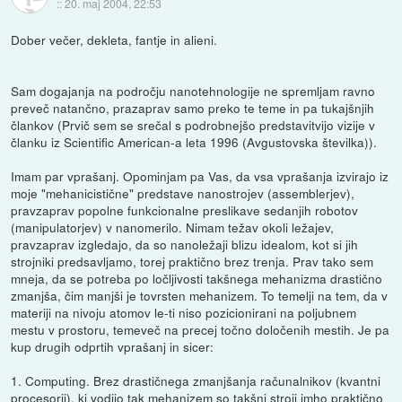
::
20. maj 2004, 22:53
Dober večer, dekleta, fantje in alieni.
Sam dogajanja na področju nanotehnologije ne spremljam ravno
preveč natančno, prazaprav samo preko te teme in pa tukajšnjih
člankov (Prvič sem se srečal s podrobnejšo predstavitvijo vizije v
članku iz Scientific American-a leta 1996 (Avgustovska številka)).
Imam par vprašanj. Opominjam pa Vas, da vsa vprašanja izvirajo iz
moje "mehanicistične" predstave nanostrojev (assemblerjev),
pravzaprav popolne funkcionalne preslikave sedanjih robotov
(manipulatorjev) v nanomerilo. Nimam težav okoli ležajev,
pravzaprav izgledajo, da so nanoležaji blizu idealom, kot si jih
strojniki predsavljamo, torej praktično brez trenja. Prav tako sem
mneja, da se potreba po ločljivosti takšnega mehanizma drastično
zmanjša, čim manjši je tovrsten mehanizem. To temelji na tem, da v
materiji na nivoju atomov le-ti niso pozicionirani na poljubnem
mestu v prostoru, temeveč na precej točno določenih mestih. Je pa
kup drugih odprtih vprašanj in sicer:
1. Computing. Brez drastičnega zmanjšanja računalnikov (kvantni
procesorji), ki vodijo tak mehanizem so takšni stroji imho praktično