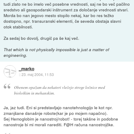
tudi zlato ne bo imelo več posebne vrednosti, saj ne bo več pačilno
sredstvo ali gsospodarski inštrument za določanje vrednosti stvari.
Morda bo nan jegovo mesto stopilo nekaj, kar bo res težko
dostopno, npr. transuranski elementi, če seveda obstaja slavni
otok stabilnosti.
Za sedaj bo dovolj, drugič pa še kaj več.
That which is not physically impossible is just a matter of
engineering.
_marko
::
23. maj 2004, 11:53
Obenem opažam da nekateri vlečejo stroge ločnice med
biološkim in mehanskim.
Ja, jaz tudi. Eni si predstavljajo nanotehnologijo le kot npr.
zmanjšane današnje robote(kar je po mojem napačno).
Sej Hemoglobim je nanostroj/robot! - torej takšne in podobne
nanostroje bi mi morali narediti. F@H računa nanostrojčke.