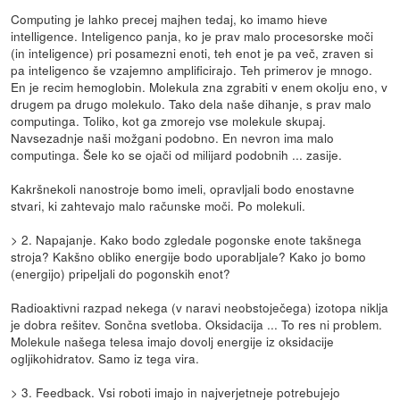
Computing je lahko precej majhen tedaj, ko imamo hieve
intelligence. Inteligenco panja, ko je prav malo procesorske moči
(in inteligence) pri posamezni enoti, teh enot je pa več, zraven si
pa inteligenco še vzajemno amplificirajo. Teh primerov je mnogo.
En je recim hemoglobin. Molekula zna zgrabiti v enem okolju eno, v
drugem pa drugo molekulo. Tako dela naše dihanje, s prav malo
computinga. Toliko, kot ga zmorejo vse molekule skupaj.
Navsezadnje naši možgani podobno. En nevron ima malo
computinga. Šele ko se ojači od milijard podobnih ... zasije.
Kakršnekoli nanostroje bomo imeli, opravljali bodo enostavne
stvari, ki zahtevajo malo računske moči. Po molekuli.
> 2. Napajanje. Kako bodo zgledale pogonske enote takšnega
stroja? Kakšno obliko energije bodo uporabljale? Kako jo bomo
(energijo) pripeljali do pogonskih enot?
Radioaktivni razpad nekega (v naravi neobstoječega) izotopa niklja
je dobra rešitev. Sončna svetloba. Oksidacija ... To res ni problem.
Molekule našega telesa imajo dovolj energije iz oksidacije
ogljikohidratov. Samo iz tega vira.
> 3. Feedback. Vsi roboti imajo in najverjetneje potrebujejo