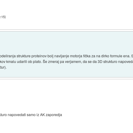
0:15
)
liranja strukture proteinov bolj navijanje motorja fička za na dirko formule ena.
ikov kmalu udarili ob plato. Še zmeraj pa verjamem, da se da 3D strukturo napoveda
tur).
kturo napovedati samo iz AK zaporedja