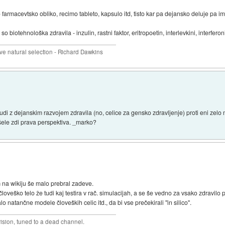
rmacevtsko obliko, recimo tableto, kapsulo itd, tisto kar pa dejansko deluje pa i
 biotehnološka zdravila - inzulin, rastni faktor, eritropoetin, interlevkini, interferon
 natural selection - Richard Dawkins
tudi z dejanskim razvojem zdravila (no, celice za gensko zdravljenje) proti eni zel
 šele zdi prava perspektiva. _marko?
 na wikiju še malo prebral zadeve.
loveško telo že tudi kaj testira v rač. simulacijah, a se še vedno za vsako zdravilo
 natančne modele človeških celic itd., da bi vse prečekirali "in silico".
vision, tuned to a dead channel.