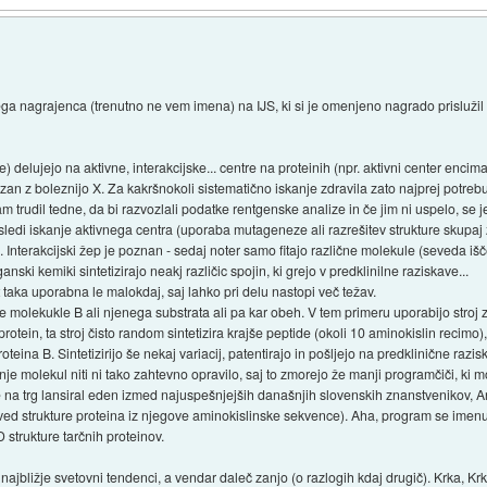
a nagrajenca (trenutno ne vem imena) na IJS, ki si je omenjeno nagrado prislužil
 delujejo na aktivne, interakcijske... centre na proteinih (npr. aktivni center encima,
ezan z boleznijo X. Za kakršnokoli sistematično iskanje zdravila zato najprej potrebu
am trudil tedne, da bi razvozlali podatke rentgenske analize in če jim ni uspelo, se 
tem sledi iskanje aktivnega centra (uporaba mutageneze ali razrešitev strukture skupa
". Interakcijski žep je poznan - sedaj noter samo fitajo različne molekule (seveda 
ski kemiki sintetizirajo neakj različic spojin, ki grejo v predklinilne raziskave...
 taka uporabna le malokdaj, saj lahko pri delu nastopi več težav.
ure molekukle B ali njenega substrata ali pa kar obeh. V tem primeru uporabijo str
 protein, ta stroj čisto random sintetizira krajše peptide (okoli 10 aminokislin recimo)
teina B. Sintetizirijo še nekaj variacij, patentirajo in pošljejo na predklinične razis
e molekul niti ni tako zahtevno opravilo, saj to zmorejo že manji programčiči, ki mol
e na trg lansiral eden izmed najuspešnjejših današnjih slovenskih znanstvenikov, An
d strukture proteina iz njegove aminokislinske sekvence). Aha, program se imenu
D strukture tarčnih proteinov.
ajbližje svetovni tendenci, a vendar daleč zanjo (o razlogih kdaj drugič). Krka, Krka