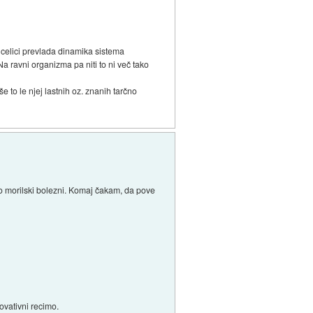
 celici prevlada dinamika sistema
Na ravni organizma pa niti to ni več tako
e to le njej lastnih oz. znanih tarčno
elo morilski bolezni. Komaj čakam, da pove
ovativni recimo.