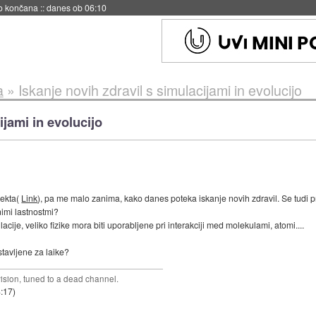
s ob 06:09
a
»
Iskanje novih zdravil s simulacijami in evolucijo
ijami in evolucijo
ekta(
Link
), pa me malo zanima, kako danes poteka iskanje novih zdravil. Se tudi p
nimi lastnostmi?
ije, veliko fizike mora biti uporabljene pri interakciji med molekulami, atomi....
stavljene za laike?
vision, tuned to a dead channel.
8:17
)