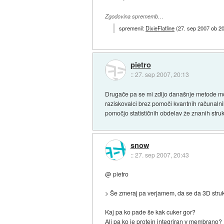
Zgodovina sprememb…
spremenil:
DixieFlatline
(
27. sep 2007 ob 2
pietro
::
27. sep 2007, 20:13
Drugače pa se mi zdijo današnje metode mode
raziskovalci brez pomoči kvantnih računaln
pomočjo statističnih obdelav že znanih struk
snow
::
27. sep 2007, 20:43
@ pietro
> Še zmeraj pa verjamem, da se da 3D stru
Kaj pa ko pade še kak cuker gor?
Ali pa ko je protein integriran v membrano?