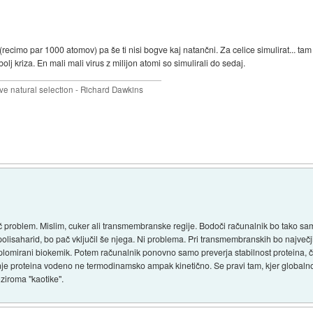
(recimo par 1000 atomov) pa še ti nisi bogve kaj natančni. Za celice simulirat... ta
olj kriza. En mali mali virus z milijon atomi so simulirali do sedaj.
 natural selection - Richard Dawkins
eč problem. Mislim, cuker ali transmembranske regije. Bodoči računalnik bo tako sam
 polisaharid, bo pač vključil še njega. Ni problema. Pri transmembranskih bo največj
plomirani biokemik. Potem računalnik ponovno samo preverja stabilnost proteina, č
janje proteina vodeno ne termodinamsko ampak kinetično. Se pravi tam, kjer global
ziroma "kaotike".