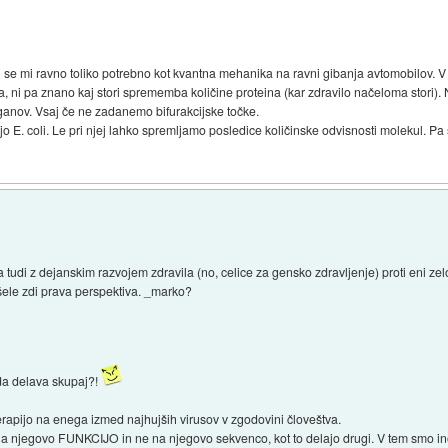
i se mi ravno toliko potrebno kot kvantna mehanika na ravni gibanja avtomobilov. V
a, ni pa znano kaj stori sprememba količine proteina (kar zdravilo načeloma stori). 
nov. Vsaj če ne zadanemo bifurakcijske točke.
ijo E. coli. Le pri njej lahko spremljamo posledice količinske odvisnosti molekul. Pa š
a tudi z dejanskim razvojem zdravila (no, celice za gensko zdravljenje) proti eni z
 šele zdi prava perspektiva. _marko?
 da delava skupaj?!
erapijo na enega izmed najhujših virusov v zgodovini človeštva.
na njegovo FUNKCIJO in ne na njegovo sekvenco, kot to delajo drugi. V tem smo in