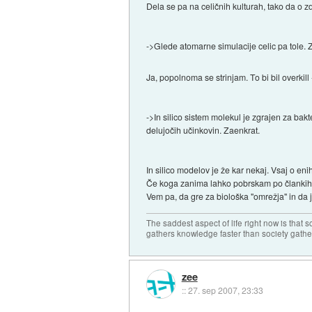
Dela se pa na celičnih kulturah, tako da o 
->Glede atomarne simulacije celic pa tole. 
Ja, popolnoma se strinjam. To bi bil overkill
->In silico sistem molekul je zgrajen za bakt
delujočih učinkovin. Zaenkrat.
In silico modelov je že kar nekaj. Vsaj o eni
Če koga zanima lahko pobrskam po člankih
Vem pa, da gre za biološka "omrežja" in da
The saddest aspect of life right now is that 
gathers knowledge faster than society gath
zee
::
27. sep 2007, 23:33