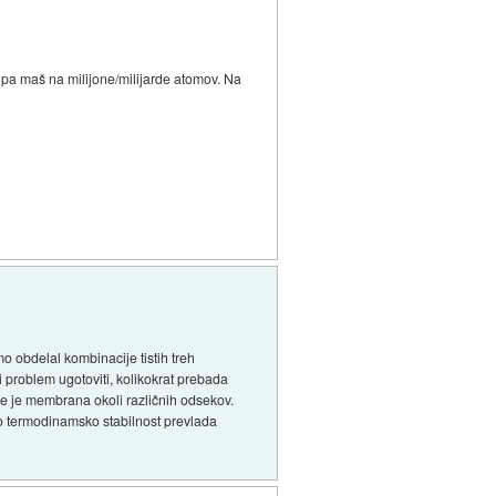
m pa maš na milijone/milijarde atomov. Na
o obdelal kombinacije tistih treh
i problem ugotoviti, kolikokrat prebada
e je membrana okoli različnih odsekov.
no termodinamsko stabilnost prevlada