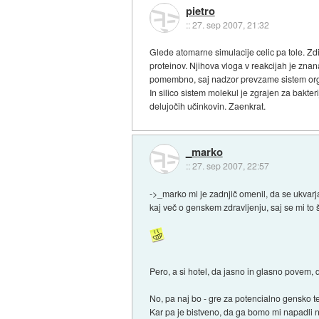
pietro
::
27. sep 2007, 21:32
Glede atomarne simulacije celic pa tole. Zd
proteinov. Njihova vloga v reakcijah je znan
pomembno, saj nadzor prevzame sistem orga
In silico sistem molekul je zgrajen za bakter
delujočih učinkovin. Zaenkrat.
_marko
::
27. sep 2007, 22:57
->_marko mi je zadnjič omenil, da se ukvarj
kaj več o genskem zdravljenju, saj se mi to
Pero, a si hotel, da jasno in glasno povem,
No, pa naj bo - gre za potencialno gensko t
Kar pa je bistveno, da ga bomo mi napadli 