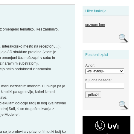
Hitre funkcije
seznam tem
 z omenjeno tematiko. Res zanimivo.
 interakcijsko mesto na receptorju...).
jejo 3D strukturo proteina (v tem je
Posebni izpisi
je omenjeni čez noč zaprl v sobo in
j z naravnim substratom).
Avtor:
iščejo neko podobnost z naravnim
Ključna beseda:
oj z meni neznanim imenom. Funkcija pa je
, kinetiki pa ugotovijo, kateri izmed
kave.
ekulam določijo radij in bolj kvalitativno
drej Šali, ki se drugače ukvarja z
je Modeller.
 se je prelevila v pravno firmo, ki bolj ko