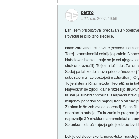
pietro
::
27. sep 2007, 19:56
Lani sem prisostvoval predavanju Nobeloveg
Povedal je približno sledeče.
Nove zdravilne učinkovine (seveda tudi stare)
Torej - znanstveniki odkrijejo protein B pov
Nobelovec blestel - baje se je cel njegov te
strukturo razrešil). To je najtežji del. Za 
Sedaj pa lahko do izraza pridejo "modelerji
substratom ali že obstoječim zdravilom). Organ
To je sistematična metoda. Teoretična in kot
Največkrat se zgodi, da ne razrešijo strukt
ta; ker je substrat proteina B največkrat tudi
milijonov peptidov se najbolj trdno oklene pro
Zanima te še zahtevnost operacij. Samo fitanj
orientacijo naboja. Za to zanimiv program j
napovedjo 3D struktur makromolekul (napove
Še enkrat - daleč najožje grlo je določitev 3
Lek je od slovenske farmacevtske industrije n