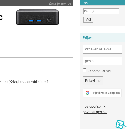
Išči:
Zadnje novice
Prijava
Zapomni si me
ri nas(Krka,Lek)uporabljajo rač.
nov uporabnik
pozabili geslo?