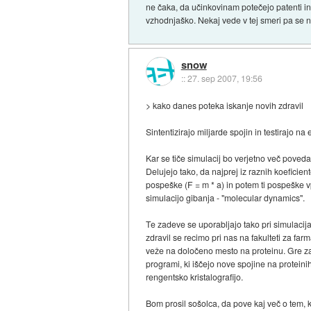
ne čaka, da učinkovinam potečejo patenti in 
vzhodnjaško. Nekaj vede v tej smeri pa se n
snow
::
27. sep 2007, 19:56
> kako danes poteka iskanje novih zdravil
Sintentizirajo miljarde spojin in testirajo na
Kar se tiče simulacij bo verjetno več poveda
Delujejo tako, da najprej iz raznih koeficie
pospeške (F = m * a) in potem ti pospeške v
simulacijo gibanja - "molecular dynamics".
Te zadeve se uporabljajo tako pri simulacijah
zdravil se recimo pri nas na fakulteti za fa
veže na določeno mesto na proteinu. Gre za 
programi, ki iščejo nove spojine na proteini
rengentsko kristalografijo.
Bom prosil sošolca, da pove kaj več o tem, 