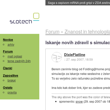
BMW v vozilih začel predvajati reklame
::
dane
Forum
»
Znanost in tehnologij
Novice
Iskanje novih zdravil s simulac
arhiv
Forum
DixieFlatline
mali oglasi
::
27. sep 2007, 18:59
teme zadnjih 24h
Članki
Berem zanimiv blog od Folding@home proj
simulacije za iskanje neke sestavine z žele
Zaposlitve
To so verjetno zelo računsko požrešne simulac
brskaj
Ostalo
Ima kdo kak dober link, kjer so zadeve pred
pravila
The sky above the port was the color of tele
spremenilo:
snow
(
29. sep 2007 ob 1