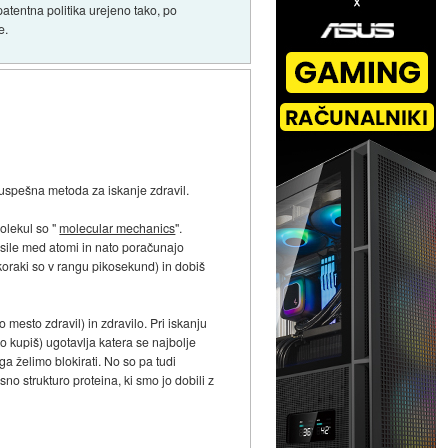
patentna politika urejeno tako, po
e.
j uspešna metoda za iskanje zdravil.
molekul so "
molecular mechanics
".
o sile med atomi in nato poračunajo
koraki so v rangu pikosekund) in dobiš
 mesto zdravil) in zdravilo. Pri iskanju
ko kupiš) ugotavlja katera se najbolje
a želimo blokirati. No so pa tudi
no strukturo proteina, ki smo jo dobili z