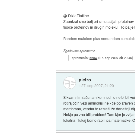
@ DixieFlatline
Zaenkrat smo bolj pri simulacijah proteinov 
tisoče proteinov in drugih molekul. To pa je b
Random mutation plus nonrandom cumulative
Zgodovina sprememb…
spremenilo:
snow
(
27. sep 2007 ob 20:46
)
pietro
::
27. sep 2007, 21:20
S kvantnim računalnikom tudi to ne bi bil v
rotirajočih vezi aminokisline - če bo zraven
membrano, vendar to razreši že današnji di
Nekje pa zna biti problem! Tam kjer je zvi
lokalna. Tukaj bomo rabili pa matematike. O