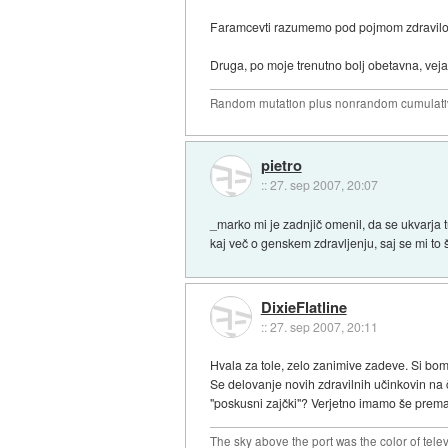
Faramcevti razumemo pod pojmom zdravilo fa
Druga, po moje trenutno bolj obetavna, veja so
Random mutation plus nonrandom cumulative
pietro
::
27. sep 2007, 20:07
_marko mi je zadnjič omenil, da se ukvarja 
kaj več o genskem zdravljenju, saj se mi to
DixieFlatline
::
27. sep 2007, 20:11
Hvala za tole, zelo zanimive zadeve. Si bom
Se delovanje novih zdravilnih učinkovin na č
"poskusni zajčki"? Verjetno imamo še premalo
The sky above the port was the color of tele