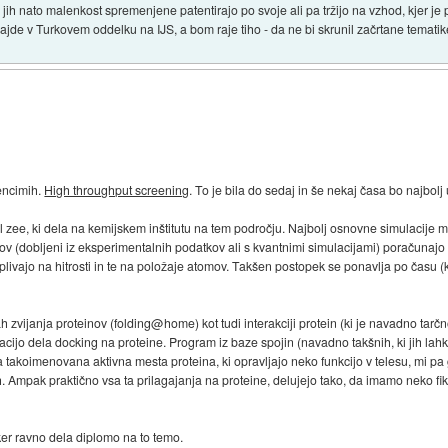
jih nato malenkost spremenjene patentirajo po svoje ali pa tržijo na vzhod, kjer je 
ajde v Turkovem oddelku na IJS, a bom raje tiho - da ne bi skrunil začrtane tematik
 encimih.
High throughput screening
. To je bila do sedaj in še nekaj časa bo najbol
l zee, ki dela na kemijskem inštitutu na tem področju. Najbolj osnovne simulacije 
ntov (dobljeni iz eksperimentalnih podatkov ali s kvantnimi simulacijami) poračunaj
plivajo na hitrosti in te na položaje atomov. Takšen postopek se ponavlja po času (
 zvijanja proteinov (folding@home) kot tudi interakciji protein (ki je navadno tarčno
rmacijo dela docking na proteine. Program iz baze spojin (navadno takšnih, ki jih lah
takoimenovana aktivna mesta proteina, ki opravljajo neko funkcijo v telesu, mi pa g
h. Ampak praktično vsa ta prilagajanja na proteine, delujejo tako, da imamo neko fiks
ker ravno dela diplomo na to temo.