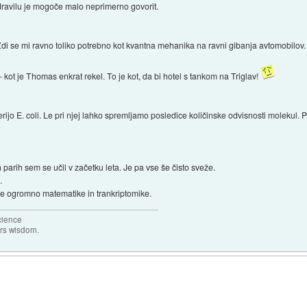
zdravilu je mogoče malo neprimerno govorit.
Zdi se mi ravno toliko potrebno kot kvantna mehanika na ravni gibanja avtomobilov.
 - kot je Thomas enkrat rekel. To je kot, da bi hotel s tankom na Triglav!
erijo E. coli. Le pri njej lahko spremljamo posledice količinske odvisnosti molekul. Pa
h parih sem se učil v začetku leta. Je pa vse še čisto sveže.
.
 je ogromno matematike in trankriptomike.
science
ers wisdom.