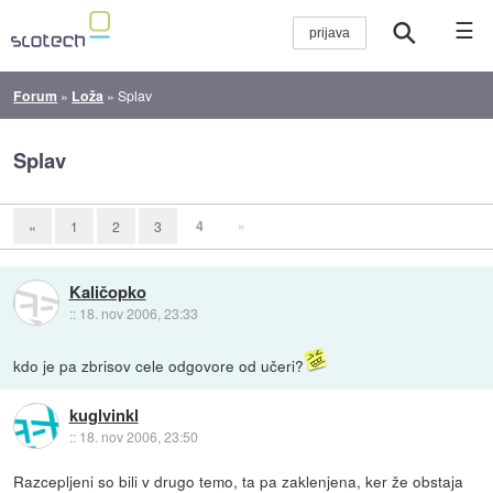
☰
Forum
»
Loža
»
Splav
Splav
4
»
«
1
2
3
Kaličopko
::
18. nov 2006, 23:33
kdo je pa zbrisov cele odgovore od učeri?
kuglvinkl
::
18. nov 2006, 23:50
Razcepljeni so bili v drugo temo, ta pa zaklenjena, ker že obstaja