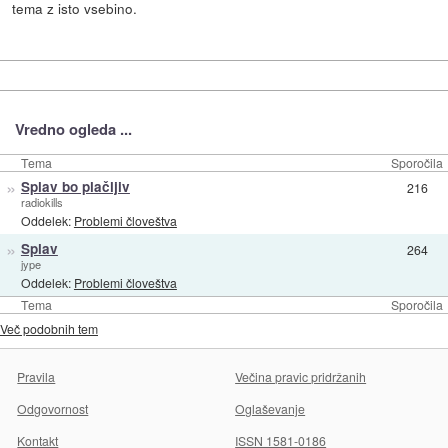
tema z isto vsebino.
Vredno ogleda ...
Tema
Sporočila
»
Splav bo plačljiv
216
radiokills
Oddelek:
Problemi človeštva
»
Splav
264
jype
Oddelek:
Problemi človeštva
Tema
Sporočila
Več podobnih tem
Pravila
Večina pravic pridržanih
Odgovornost
Oglaševanje
Kontakt
ISSN 1581-0186