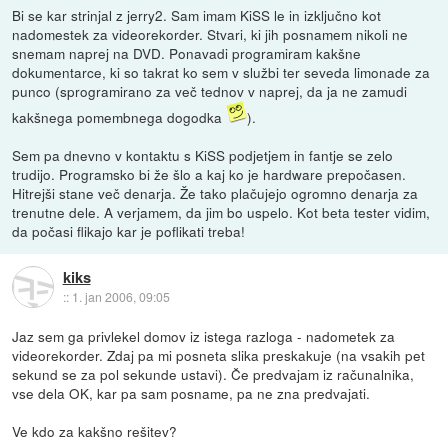
Bi se kar strinjal z jerry2. Sam imam KiSS le in izključno kot
nadomestek za videorekorder. Stvari, ki jih posnamem nikoli ne
snemam naprej na DVD. Ponavadi programiram kakšne
dokumentarce, ki so takrat ko sem v službi ter seveda limonade za
punco (sprogramirano za več tednov v naprej, da ja ne zamudi
kakšnega pomembnega dogodka
).
Sem pa dnevno v kontaktu s KiSS podjetjem in fantje se zelo
trudijo. Programsko bi že šlo a kaj ko je hardware prepočasen.
Hitrejši stane več denarja. Že tako plačujejo ogromno denarja za
trenutne dele. A verjamem, da jim bo uspelo. Kot beta tester vidim,
da počasi flikajo kar je poflikati treba!
kiks
::
1. jan 2006, 09:05
Jaz sem ga privlekel domov iz istega razloga - nadometek za
videorekorder. Zdaj pa mi posneta slika preskakuje (na vsakih pet
sekund se za pol sekunde ustavi). Če predvajam iz računalnika,
vse dela OK, kar pa sam posname, pa ne zna predvajati.
Ve kdo za kakšno rešitev?