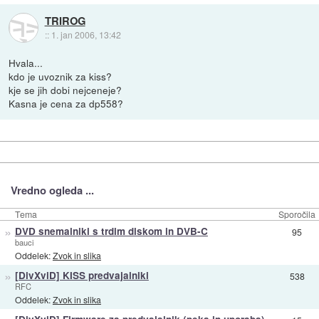
TRIROG
::
1. jan 2006, 13:42
Hvala...
kdo je uvoznik za kiss?
kje se jih dobi nejceneje?
Kasna je cena za dp558?
Vredno ogleda ...
Tema
Sporočila
»
DVD snemalniki s trdim diskom in DVB-C
95
bauci
Oddelek:
Zvok in slika
»
[DivXviD] KISS predvajalniki
538
RFC
Oddelek:
Zvok in slika