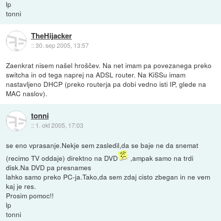
lp
tonni
TheHijacker
::
30. sep 2005, 13:57
Zaenkrat nisem našel hroščev. Na net imam pa povezanega preko
switcha in od tega naprej na ADSL router. Na KiSSu imam
nastavljeno DHCP (preko routerja pa dobi vedno isti IP, glede na
MAC naslov).
tonni
::
1. okt 2005, 17:03
se eno vprasanje.Nekje sem zasledil,da se baje ne da snemat
(recimo TV oddaje) direktno na DVD
,ampak samo na trdi
disk.Na DVD pa presnames
lahko samo preko PC-ja.Tako,da sem zdaj cisto zbegan in ne vem
kaj je res.
Prosim pomoc!!
lp
tonni