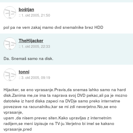
boštjan
::
1. okt 2005, 21:50
pol pa ne vem zakaj mamo dvd snemalnike brez HDD
TheHijacker
::
1. okt 2005, 22:33
Da. Snemaš samo na disk.
tonni
::
3. okt 2005, 09:19
Hijacker, se eno vprasanje.Pravis,da snemas lahko samo na hard
disk.Zanima me,ce ima ta naprava svoj DVD pekac,ali pa je mozno
datoteke iz hard diska zapeci na DVDje samo preko internetne
povezave na racunalniku,kar se mi zdi neverjetno.No,se eno
vprasanje,
upam ,da nisem prevec siten.Kako upravljas z internetnim
radijem,se meni izpisuje ns TV-ju.Verjetno bi imel se kaksno
vprasanje,pred