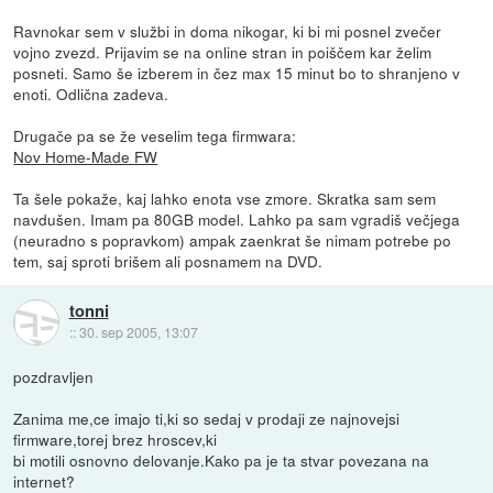
Ravnokar sem v službi in doma nikogar, ki bi mi posnel zvečer
vojno zvezd. Prijavim se na online stran in poiščem kar želim
posneti. Samo še izberem in čez max 15 minut bo to shranjeno v
enoti. Odlična zadeva.
Drugače pa se že veselim tega firmwara:
Nov Home-Made FW
Ta šele pokaže, kaj lahko enota vse zmore. Skratka sam sem
navdušen. Imam pa 80GB model. Lahko pa sam vgradiš večjega
(neuradno s popravkom) ampak zaenkrat še nimam potrebe po
tem, saj sproti brišem ali posnamem na DVD.
tonni
::
30. sep 2005, 13:07
pozdravljen
Zanima me,ce imajo ti,ki so sedaj v prodaji ze najnovejsi
firmware,torej brez hroscev,ki
bi motili osnovno delovanje.Kako pa je ta stvar povezana na
internet?