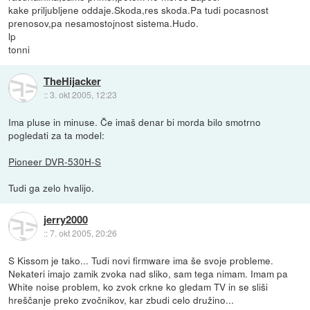
kake priljubljene oddaje.Skoda,res skoda.Pa tudi pocasnost
prenosov,pa nesamostojnost sistema.Hudo.
lp
tonni
TheHijacker
::
3. okt 2005, 12:23
Ima pluse in minuse. Če imaš denar bi morda bilo smotrno
pogledati za ta model:
Pioneer DVR-530H-S
Tudi ga zelo hvalijo.
jerry2000
::
7. okt 2005, 20:26
S Kissom je tako... Tudi novi firmware ima še svoje probleme.
Nekateri imajo zamik zvoka nad sliko, sam tega nimam. Imam pa
White noise problem, ko zvok crkne ko gledam TV in se sliši
hreščanje preko zvočnikov, kar zbudi celo družino...