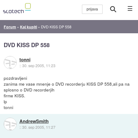
☰
Forum
»
Kaj kupiti
»
DVD KISS DP 558
DVD KISS DP 558
tonni
::
30. sep 2005, 11:23
pozdravljeni
zanima me vase mnenje o DVD recorderju KISS DP 558,ali pa na
splosno o DVD recorderjih
firme KISS.
lp
tonni
AndrewSmith
::
30. sep 2005, 11:27