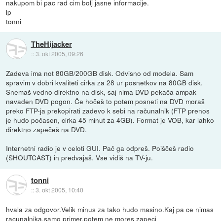
nakupom bi pac rad cim bolj jasne informacije.
lp
tonni
TheHijacker
::
3. okt 2005, 09:26
Zadeva ima not 80GB/200GB disk. Odvisno od modela. Sam
spravim v dobri kvaliteti cirka za 28 ur posnetkov na 80GB disk.
Snemaš vedno direktno na disk, saj nima DVD pekača ampak
navaden DVD pogon. Če hočeš to potem posneti na DVD moraš
preko FTP-ja prekopirati zadevo k sebi na računalnik (FTP prenos
je hudo počasen, cirka 45 minut za 4GB). Format je VOB, kar lahko
direktno zapečeš na DVD.
Internetni radio je v celoti GUI. Pač ga odpreš. Poiščeš radio
(SHOUTCAST) in predvajaš. Vse vidiš na TV-ju.
tonni
::
3. okt 2005, 10:40
hvala za odgovor.Velik minus za tako hudo masino.Kaj pa ce nimas
racunalnika,samo primer,potem ne mores zapeci