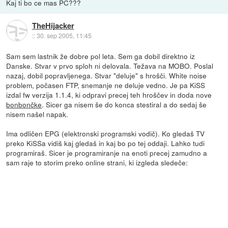
Kaj ti bo ce mas PC???
TheHijacker
::
30. sep 2005, 11:45
Sam sem lastnik že dobre pol leta. Sem ga dobil direktno iz
Danske. Stvar v prvo sploh ni delovala. Težava na MOBO. Poslal
nazaj, dobil popravljenega. Stvar "deluje" s hrošči. White noise
problem, počasen FTP, snemanje ne deluje vedno. Je pa KiSS
izdal fw verzija 1.1.4, ki odpravi precej teh hroščev in doda nove
bonbončke
. Sicer ga nisem še do konca stestiral a do sedaj še
nisem našel napak.
Ima odličen EPG (elektronski programski vodič). Ko gledaš TV
preko KiSSa vidiš kaj gledaš in kaj bo po tej oddaji. Lahko tudi
programiraš. Sicer je programiranje na enoti precej zamudno a
sam raje to storim preko online strani, ki izgleda sledeče: