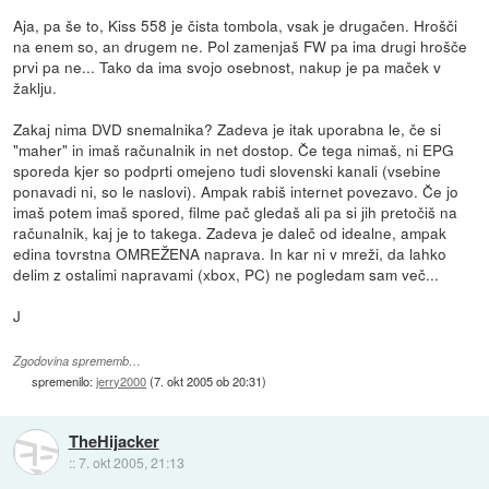
Aja, pa še to, Kiss 558 je čista tombola, vsak je drugačen. Hrošči
na enem so, an drugem ne. Pol zamenjaš FW pa ima drugi hrošče
prvi pa ne... Tako da ima svojo osebnost, nakup je pa maček v
žaklju.
Zakaj nima DVD snemalnika? Zadeva je itak uporabna le, če si
"maher" in imaš računalnik in net dostop. Če tega nimaš, ni EPG
sporeda kjer so podprti omejeno tudi slovenski kanali (vsebine
ponavadi ni, so le naslovi). Ampak rabiš internet povezavo. Če jo
imaš potem imaš spored, filme pač gledaš ali pa si jih pretočiš na
računalnik, kaj je to takega. Zadeva je daleč od idealne, ampak
edina tovrstna OMREŽENA naprava. In kar ni v mreži, da lahko
delim z ostalimi napravami (xbox, PC) ne pogledam sam več...
J
Zgodovina sprememb…
spremenilo:
jerry2000
(
7. okt 2005 ob 20:31
)
TheHijacker
::
7. okt 2005, 21:13