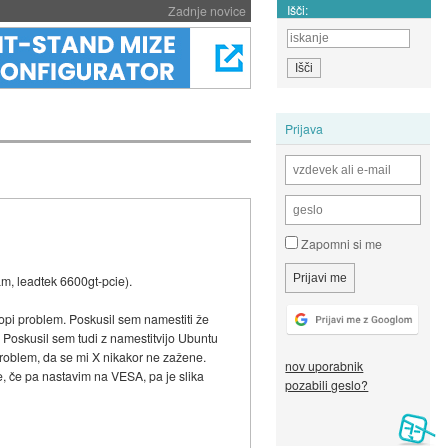
Išči:
Zadnje novice
Prijava
Zapomni si me
m, leadtek 6600gt-pcie).
topi problem. Poskusil sem namestiti že
? Poskusil sem tudi z namestitvijo Ubuntu
problem, da se mi X nikakor ne zažene.
nov uporabnik
e, če pa nastavim na VESA, pa je slika
pozabili geslo?