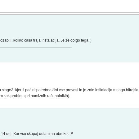
abili, koliko časa traja inštalacija. Je že dolgo tega ;)
n stage3, kjer ti pač ni potrebno čist vse prevest in je zato inštalacija mnogo hitrejš
em kak problem pri namiznih računalnikih).
m 14 dni. Ker vse skupaj delam na obroke. :P