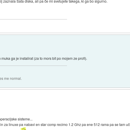
cij zaznala Sata diska, ali pa če mi svetujete takega, ki ga bo sigurno.
muka ga je instalirat (za to mors bit po mojem ze profi).
es me normal.
eracijske sisteme...
m in za linuxe pa nabavi en star comp recimo 1.2 Ghz pa ene 512 rama pa se tam uči