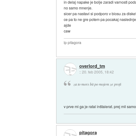
in delaj napake je bolje zaradi varnosti poda
no samo mnenje.
sicer pa nastavi si podporo v biosu za diske
ce pa to ne gre potem pa pocakaj naslednj
ajde
caw
lp pitagora
overlord_tm
::
20. feb 2005, 18:42
za to mors bit po mojem ze profi
v prve mi ga je ratal inštalerat. prej mil 
pitagora