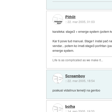
Pithlit
::
22. mar 2005, 01:03
karafeka: stage3 + emerge system (potem ko 
Kar ti pove tud manual. Stage1 instal pač na
vendar... potem ko imaš stage3 porihtan (pa
emerge system.
Life is as complicated as we make it...
Screamboy
::
22. mar 2005, 18:54
poskusi vidalinux temelji na gentoo
bolha
::
14. sep 2005, 19:33