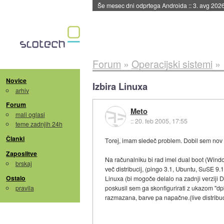
Še mesec dni odprtega Androida
::
3. avg 202
Forum
»
Operacijski sistemi
»
Novice
Izbira Linuxa
arhiv
Forum
Meto
mali oglasi
::
20. feb 2005, 17:55
teme zadnjih 24h
Članki
Torej, imam sledeč problem. Dobil sem nov 
Zaposlitve
Na računalniku bi rad imel dual boot (Windo
brskaj
več distribucij, (pingo 3.1, Ubuntu, SuSE 9.
Ostalo
Linuxa (bi mogoče delalo na zadnji verziji 
pravila
poskusil sem ga skonfigurirati z ukazom "dpk
razmazana, barve pa napačne.(live distribuc