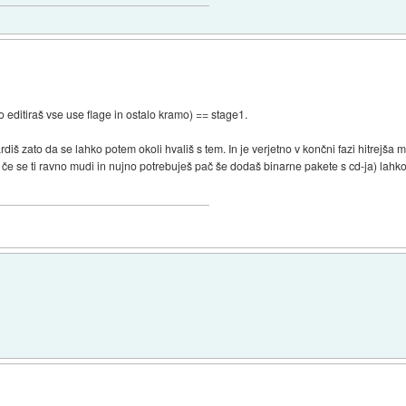
editiraš vse use flage in ostalo kramo) == stage1.
rdiš zato da se lahko potem okoli hvališ s tem. In je verjetno v končni fazi hitrejš
 če se ti ravno mudi in nujno potrebuješ pač še dodaš binarne pakete s cd-ja) lahk