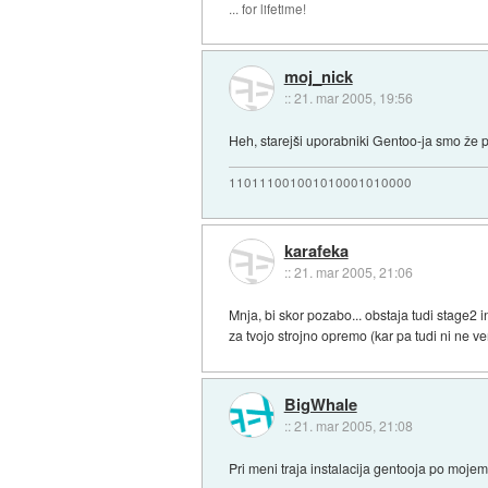
... for lifetime!
moj_nick
::
21. mar 2005, 19:56
Heh, starejši uporabniki Gentoo-ja smo že poz
110111001001010001010000
karafeka
::
21. mar 2005, 21:06
Mnja, bi skor pozabo... obstaja tudi stage2 i
za tvojo strojno opremo (kar pa tudi ni ne v
BigWhale
::
21. mar 2005, 21:08
Pri meni traja instalacija gentooja po moje