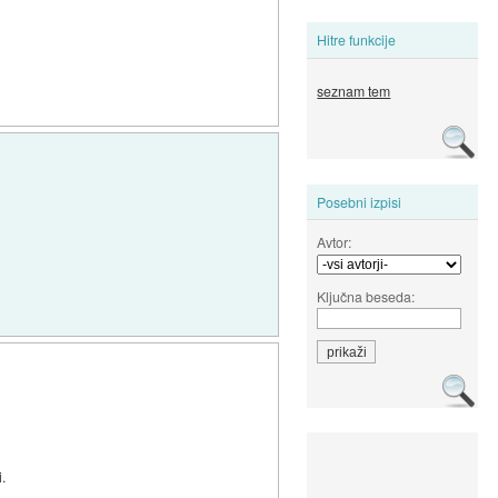
Hitre funkcije
seznam tem
Posebni izpisi
Avtor:
Ključna beseda:
.