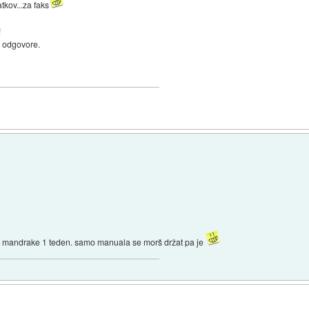
tkov...za faks
!
e odgovore.
samo mandrake 1 teden. samo manuala se morš držat pa je