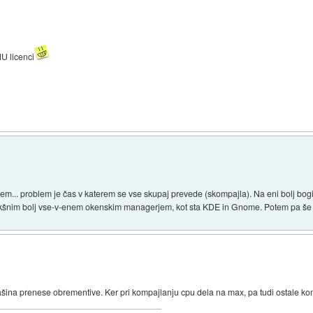
NU licenci
blem... problem je čas v katerem se vse skupaj prevede (skompajla). Na eni bolj bogi
kakšnim bolj vse-v-enem okenskim managerjem, kot sta KDE in Gnome. Potem pa še k
 mašina prenese obrementive. Ker pri kompajlanju cpu dela na max, pa tudi ostale ko