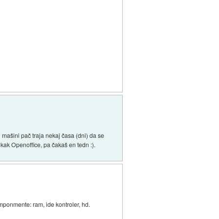
 mašini pač traja nekaj časa (dni) da se
ak Openoffice, pa čakaš en tedn :).
mponmente: ram, ide kontroler, hd.