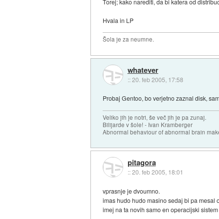
Torej; kako narediti, da bi katera od distribu
Hvala in LP
Šola je za neumne.
whatever
::
20. feb 2005, 17:58
Probaj Gentoo, bo verjetno zaznal disk, sam 
Veliko jih je notri, še več jih je pa zunaj.
Bilijarde v šole! - Ivan Kramberger
Abnormal behaviour of abnormal brain mak
pitagora
::
20. feb 2005, 18:01
vprasnje je dvoumno.
imas hudo hudo masino sedaj bi pa mesal op
imej na ta novih samo en operacijski siste