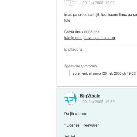
::
20. feb 2005, 19:02
imas pa sreco sam jih tudi iscem linux pa 
tole
BatrIX linux 2005 final
tule je pa njihova spletna stran
lp pitagora
Zgodovina sprememb…
spremenil:
pitagora
(
20. feb 2005 ob 19:05
)
BigWhale
::
20. feb 2005, 19:59
Da jih citiram:
" License: Freeware"
Joj, joj...