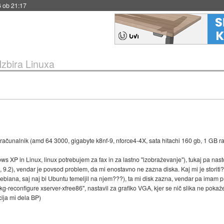
6 ob 21:17
Izbira Linuxa
računalnik (amd 64 3000, gigabyte k8nf-9, nforce4-4X, sata hitachi 160 gb, 1 GB ra
ws XP in Linux, linux potrebujem za fax in za lastno "izobraževanje"), tukaj pa nas
1, 9.2), vendar je povsod problem, da mi enostavno ne zazna diska. Kaj mi je storiti
Debiana, saj naj bi Ubuntu temeljil na njem???), ta mi disk zazna, vendar pa imam 
g-reconfigure xserver-xfree86", nastavil za grafiko VGA, kjer se nič slika ne pokaž
ija mi dela BP)