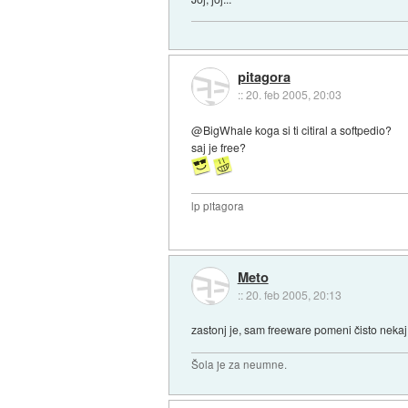
pitagora
::
20. feb 2005, 20:03
@BigWhale koga si ti citiral a softpedio?
saj je free?
lp pitagora
Meto
::
20. feb 2005, 20:13
zastonj je, sam freeware pomeni čisto nekaj d
Šola je za neumne.