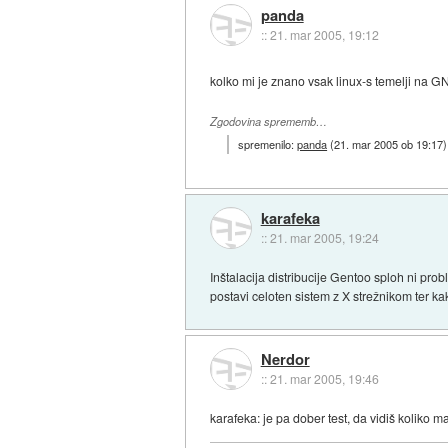
panda
::
21. mar 2005, 19:12
kolko mi je znano vsak linux-s temelji na G
Zgodovina sprememb…
spremenilo:
panda
(
21. mar 2005 ob 19:17
)
karafeka
::
21. mar 2005, 19:24
Inštalacija distribucije Gentoo sploh ni pro
postavi celoten sistem z X strežnikom ter 
Nerdor
::
21. mar 2005, 19:46
karafeka: je pa dober test, da vidiš koliko