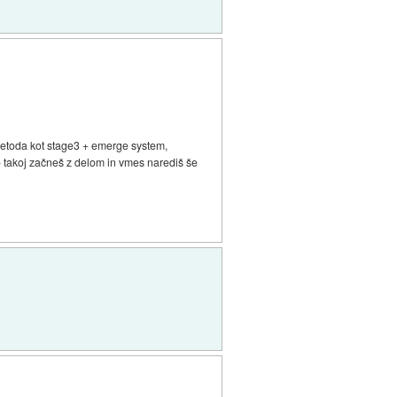
a metoda kot stage3 + emerge system,
o takoj začneš z delom in vmes narediš še