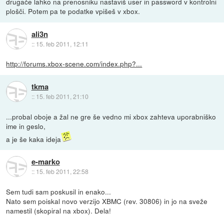
drugače lahko na prenosniku nastaviš user in password v kontrolni
plošči. Potem pa te podatke vpišeš v xbox.
ali3n
::
15. feb 2011, 12:11
http://forums.xbox-scene.com/index.php?...
tkma
::
15. feb 2011, 21:10
...probal oboje a žal ne gre še vedno mi xbox zahteva uporabniško
ime in geslo,
a je še kaka ideja
e-marko
::
15. feb 2011, 22:58
Sem tudi sam poskusil in enako...
Nato sem poiskal novo verzijo XBMC (rev. 30806) in jo na sveže
namestil (skopiral na xbox). Dela!