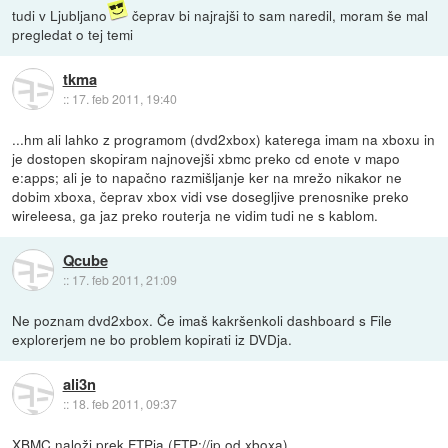
tudi v Ljubljano
čeprav bi najrajši to sam naredil, moram še mal
pregledat o tej temi
tkma
::
17. feb 2011, 19:40
...hm ali lahko z programom (dvd2xbox) katerega imam na xboxu in
je dostopen skopiram najnovejši xbmc preko cd enote v mapo
e:apps; ali je to napačno razmišljanje ker na mrežo nikakor ne
dobim xboxa, čeprav xbox vidi vse dosegljive prenosnike preko
wireleesa, ga jaz preko routerja ne vidim tudi ne s kablom.
Qcube
::
17. feb 2011, 21:09
Ne poznam dvd2xbox. Če imaš kakršenkoli dashboard s File
explorerjem ne bo problem kopirati iz DVDja.
ali3n
::
18. feb 2011, 09:37
XBMC naloži prek FTPja (FTP://ip.od.xboxa)