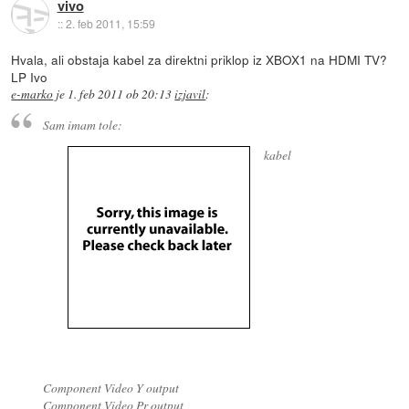
vivo
::
2. feb 2011, 15:59
Hvala, ali obstaja kabel za direktni priklop iz XBOX1 na HDMI TV?
LP Ivo
e-marko
je
1. feb 2011 ob 20:13
izjavil
:
Sam imam tole:
kabel
Component Video Y output
Component Video Pr output