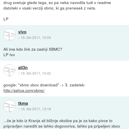
drug svetuje glede tega, so pa neka navodila tudi v readme
datoteki v vsaki verziji xbmc, ki ga preneseš z neta.
LP
vivo
::
16. feb 2011, 10:04
Ali ima kdo link za zadnji XBMC?
LP Ivo
ali3n
::
16. feb 2011, 10:42
google: "xbmc xbox download" -> 3. zadetek:
http://sshcs.com/xbmc/
tkma
::
16. feb 2011, 13:16
...če je kdo iz Kranja ali bližnje okolice pa je za kako pivce to
pripravljen narediti se lahko dogovoriva, lahko pa pripeljem xbox