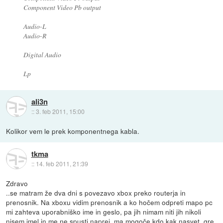
Component Video Pb output
Audio-L
Audio-R
Digital Audio
Lp
ali3n
::
3. feb 2011, 15:00
Kolikor vem le prek komponentnega kabla.
tkma
::
14. feb 2011, 21:39
Zdravo
..se matram že dva dni s povezavo xbox preko routerja in
prenosnik. Na xboxu vidim prenosnik a ko hočem odpreti mapo pc
mi zahteva uporabniško ime in geslo, pa jih nimam niti jih nikoli
nisem imel in me ne spusti naprej, ma mogoče kdo kak nasvet, gre