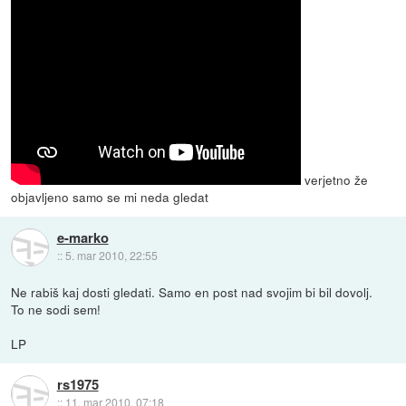
verjetno že
objavljeno samo se mi neda gledat
e-marko
::
5. mar 2010, 22:55
Ne rabiš kaj dosti gledati. Samo en post nad svojim bi bil dovolj.
To ne sodi sem!
LP
rs1975
::
11. mar 2010, 07:18