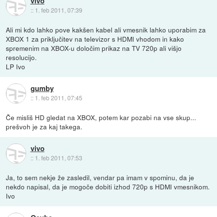
vivo
::
1. feb 2011, 07:39
Ali mi kdo lahko pove kakšen kabel ali vmesnik lahko uporabim za
XBOX 1 za priključitev na televizor s HDMI vhodom in kako
spremenim na XBOX-u določim prikaz na TV 720p ali višjo
resolucijo.
LP Ivo
gumby
::
1. feb 2011, 07:45
Če misliš HD gledat na XBOX, potem kar pozabi na vse skup...
prešvoh je za kaj takega.
vivo
::
1. feb 2011, 07:53
Ja, to sem nekje že zasledil, vendar pa imam v spominu, da je
nekdo napisal, da je mogoče dobiti izhod 720p s HDMI vmesnikom.
Ivo