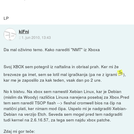
LP
kiFni
::
1. jun 2010, 13:43
Da mal oživimo temo. Kako narediti "NMT" iz Xboxa
Svoj XBOX sem potegnil iz naftalina in obrisal prah. Ker mi že
brezveze ga imet, sem se lotil mal igračkanja (pa ne z igrami
),
kar me je zaposlilo za kak teden, vsak dan po 2 ure.
No k bistvu. Na xbox sem namestil Xebian Linux, kar je Debian
(mislim da Woody) različica Linuxa narejena posebaj za Xbox.Pred
tem sem naredil TSOP flash --> fleshal cromwell bios na čip na
matični plati, ker nimam mod čipa. Uspelo mi je nadgraditi Xebian-
Debian na verzijo Etch. Seveda sem mogel pred tem nadgraditi
tudi kernel na 2.6.16.57, za tega sem najdu xbox patche.
Zdaj mi gor teče: