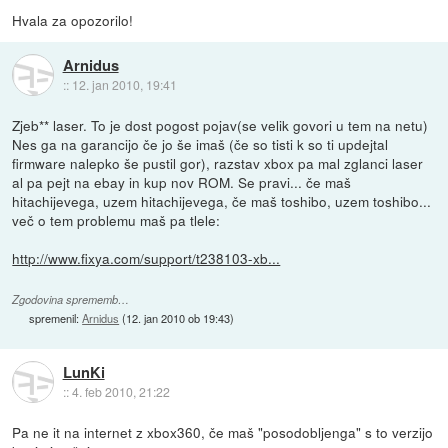
Hvala za opozorilo!
Arnidus
::
12. jan 2010, 19:41
Zjeb** laser. To je dost pogost pojav(se velik govori u tem na netu)
Nes ga na garancijo če jo še imaš (če so tisti k so ti updejtal
firmware nalepko še pustil gor), razstav xbox pa mal zglanci laser
al pa pejt na ebay in kup nov ROM. Se pravi... če maš
hitachijevega, uzem hitachijevega, če maš toshibo, uzem toshibo...
več o tem problemu maš pa tlele:
http://www.fixya.com/support/t238103-xb...
Zgodovina sprememb…
spremenil:
Arnidus
(
12. jan 2010 ob 19:43
)
LunKi
::
4. feb 2010, 21:22
Pa ne it na internet z xbox360, če maš "posodobljenga" s to verzijo