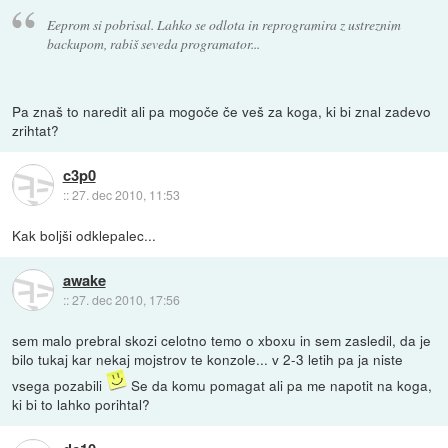
Eeprom si pobrisal. Lahko se odlota in reprogramira z ustreznim
backupom, rabiš seveda programator...
Pa znaš to naredit ali pa mogoče če veš za koga, ki bi znal zadevo
zrihtat?
c3p0
::
27. dec 2010, 11:53
Kak boljši odklepalec...
awake
::
27. dec 2010, 17:56
sem malo prebral skozi celotno temo o xboxu in sem zasledil, da je
bilo tukaj kar nekaj mojstrov te konzole... v 2-3 letih pa ja niste
vsega pozabili
Se da komu pomagat ali pa me napotit na koga,
ki bi to lahko porihtal?