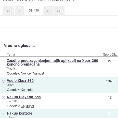
38
/ 39
««
«
»
»»
Vredno ogleda ...
Tema
Sporočila
»
Zaščita pred zaganjanjem tujih aplikacij na Xbox 360
27
končno premagana
Mavrik
Oddelek:
Novice
/
Varnost
⊘
Vse o Xbox 360
1943
lol123
Oddelek:
Konzole
⊘
Nakup Playstationa
12
mare92
Oddelek:
Kaj kupiti
»
Nakup konzole
11
misso