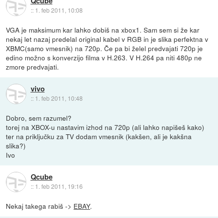
Qcube
::
1. feb 2011, 10:08
VGA je maksimum kar lahko dobiš na xbox1. Sam sem si že kar
nekaj let nazaj predelal original kabel v RGB in je slika perfektna v
XBMC(samo vmesnik) na 720p. Če pa bi želel predvajati 720p je
edino možno s konverzijo filma v H.263. V H.264 pa niti 480p ne
zmore predvajati.
vivo
::
1. feb 2011, 10:48
Dobro, sem razumel?
torej na XBOX-u nastavim izhod na 720p (ali lahko napišeš kako)
ter na priključku za TV dodam vmesnik (kakšen, ali je kakšna
slika?)
Ivo
Qcube
::
1. feb 2011, 19:16
Nekaj takega rabiš ->
EBAY
.