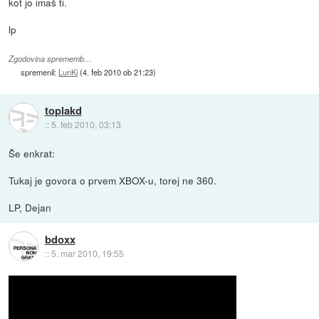
kot jo imaš ti.
lp
Zgodovina sprememb…
spremenil:
LunKi
(
4. feb 2010 ob 21:23
)
toplakd
::
5. feb 2010, 03:13
Še enkrat:
Tukaj je govora o prvem XBOX-u, torej ne 360.
LP, Dejan
bdoxx
::
5. mar 2010, 19:55