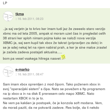
LP
tkma
::
16. feb 2011, 08:23
..ja saj verjetn je to krivo ker imam tudi jaz že zeeeelo staro verzijo
xbmc ma od leta 2005, ampak si moram uzet čas in pregledat celih
38 strani ker sploh nimam pojma kako se naloži nova verzija
XBMC-ja, saj sem kupil tak xbox že takrat (pripravljen za delo) in
se je sdej nekaj let na njem nabiral prah, a ker je sine malce zrastel
je začela zadeva postajati aktualna.....
bom pa vesel vsakega hitrega nasvet
e-marko
::
16. feb 2011, 08:47
Sam imam xbox opremljen z mod čipom. Tako poženem xbox in
svoj "operacijski sistem" s čipa. Nato se povežem s ftp programom
na ip xbox-a in na disk E prenesem celo mapo XBMC. Nato
restartam XBOX in to je to.
Ne vem pa kakšen je postopek, če je konzola soft modana. Vem,
da moraš paziti, da ne pokvariš zadeve. Res bolje, da ti nekdo