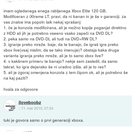
imam ogledanega enega rabljenega Xbox Elite 120 GB,
Modificeran z iXtreme LT. pravi, da ni banan in je še v garanciji. za
vas znalce ima popoln laik nekaj vprašanj:
1. če je konzola modificirana, ali je možno kopije poganjat direktno
z HDD ali jih je potrebno vseeno vsako zapeči na DVD DL?
2. peka samo na DVD-DL ali tudi na DVD+RW DL?
3. igranje preko mreže. baje, da te banajo, če igraš igre preko
xbox live(vsaj mislim, da se tako imenuje)? obstaja kaka druga
varianta igranja preko mreže, ali je to samo xbox live?
4. v kakšnem primeru te banajo? nekje sem zasledil, da samo
takrat, ko igra dejansko še ni uradno izšla. ali je to res?
5. ali je zgoraj omenjena konzola z tem čipom ok, ali je potrebno še
na kaj paziti?
hvala za odgovore
iloveboobz
::
11. mar 2010, 07:24
tuki je govora samo o prvi generaciji xboxa.