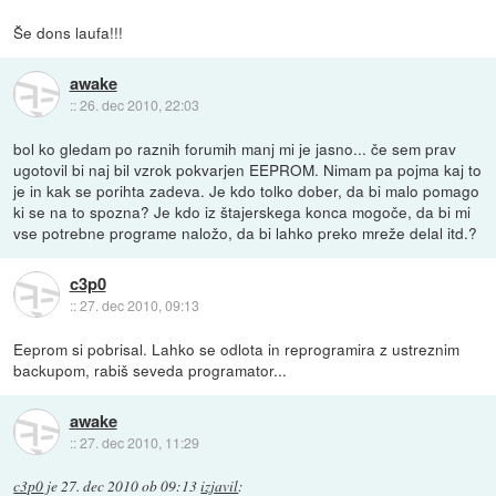
Še dons laufa!!!
awake
::
26. dec 2010, 22:03
bol ko gledam po raznih forumih manj mi je jasno... če sem prav
ugotovil bi naj bil vzrok pokvarjen EEPROM. Nimam pa pojma kaj to
je in kak se porihta zadeva. Je kdo tolko dober, da bi malo pomago
ki se na to spozna? Je kdo iz štajerskega konca mogoče, da bi mi
vse potrebne programe naložo, da bi lahko preko mreže delal itd.?
c3p0
::
27. dec 2010, 09:13
Eeprom si pobrisal. Lahko se odlota in reprogramira z ustreznim
backupom, rabiš seveda programator...
awake
::
27. dec 2010, 11:29
c3p0
je
27. dec 2010 ob 09:13
izjavil
: