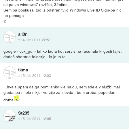
se pa za windows7 različio, 32bitno.
Sem pa poskušal tudi z odstranitvijo Windows Live ID Sign-pa nič
ne pomaga
lp
ali3n
::
14. feb 2011, 22:51
google - ccx_gui - lahko laufa kot servis na računalu ki gosti fajle;
dodaš sherane folderje.. in je to to.
tkma
::
15. feb 2011, 12:03
...hvala upam da ga bom lahko kje najdu, sem sdele v službi mal
gledal pa ni blo nikjer verzije za zlovdat, bom probal popoldan
doma
St235
::
15. feb 2011, 12:05