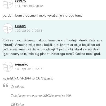
rs1975
::
11. mar 2010, 08:32
pardon, bom preusmeril moje vprašanje v drugo temo.
LeXani
::
30. apr 2010, 09:14
Tudi sam razmišljam o nakupu konzole v prihodnjih dneh. Katerega
izbrati? Vizuelno mi je xbox boljši, tudi kontroler mi je boljši kot od
ps3. slišal sem tudi da je zmoglivejši? ps3 pa bi izbral zaradi dveh
iger: heavy rain, little big planet. Katerega torej? Online nebi igral.
e-marko
::
30. apr 2010, 09:37
toplakd
je
5. feb 2010 ob 03:13
izjavil
:
Še enkrat:
Tukaj je govora o prvem XBOX-u, torej ne 360.
LP, Dejan