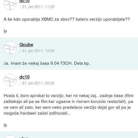
dc10
::
31. jan 2011, 11:35
A še kdo uporablja XBMC za xbox?? katero verzijo uporabljate??
lp
Qcube
::
31. jan 2011, 12:52
Ja. Imam že nekaj časa 9.04-T3CH. Dela bp.
dc10
::
31. jan 2011, 20:02
Hvala ti, bom sprobal to verzijo, ker mi nekaj zaj.. zadnje čase (filmi
zaštekajo ali pa se film kar ugasne in moram konzolo restartati), pa
ne vem ali zato, ker sem neko predelano verzijo dajal gor ali pa je
mogoče hardwer začel izdihovati...
lp