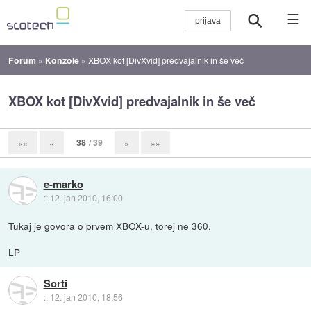
☰
Forum
»
Konzole
»
XBOX kot [DivXvid] predvajalnik in še več
XBOX kot [DivXvid] predvajalnik in še več
38
/ 39
««
«
»
»»
e-marko
::
12. jan 2010, 16:00
Tukaj je govora o prvem XBOX-u, torej ne 360.
LP
Sorti
::
12. jan 2010, 18:56