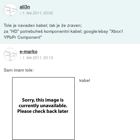
ali3n
::
1. feb 2011, 20:02
Tole je navaden kabel; tak je že zraven;
za "HD" potrebuheš komponentni kabel; google/ebay "Xbox1
YPbPr Component"
e-marko
::
1. feb 2011, 20:13
Sam imam tole:
kabel