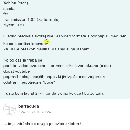
Xebian (etch)
samba
ftp
transmission 1.93 (za torrente)
mythtv 0.21
Gladko predvaja skoraj vse SD video formate s podnapisi, med tem
ko se s partisa leecha
Za HD je prešvoh mašina, da smo si na jasnem.
Ko bo čas je treba še:
porihtat video overscan, ker mam sliko izven ekrana (malo)
dodat youtube
popravit nekaj manjših napak ki jih izpiše med zagonom
odstranit nepotrebne "buče"
Pustu bom laufat 24/7, pa da vidmo kok cajt bo zdržala.
barracuda
::
24. okt 2010, 21:24
... in je zdržala do druge polovice oktobra?