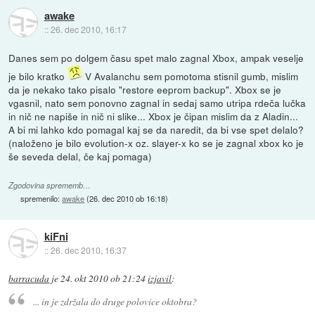
awake
::
26. dec 2010, 16:17
Danes sem po dolgem času spet malo zagnal Xbox, ampak veselje
je bilo kratko
V Avalanchu sem pomotoma stisnil gumb, mislim
da je nekako tako pisalo "restore eeprom backup". Xbox se je
vgasnil, nato sem ponovno zagnal in sedaj samo utripa rdeča lučka
in nič ne napiše in nič ni slike... Xbox je čipan mislim da z Aladin...
A bi mi lahko kdo pomagal kaj se da naredit, da bi vse spet delalo?
(naloženo je bilo evolution-x oz. slayer-x ko se je zagnal xbox ko je
še seveda delal, če kaj pomaga)
Zgodovina sprememb…
spremenilo:
awake
(
26. dec 2010 ob 16:18
)
kiFni
::
26. dec 2010, 16:37
barracuda
je
24. okt 2010 ob 21:24
izjavil
:
... in je zdržala do druge polovice oktobra?