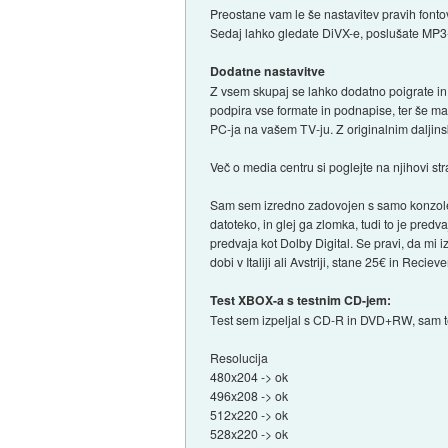
Preostane vam le še nastavitev pravih fontov
Sedaj lahko gledate DiVX-e, poslušate MP3-je
Dodatne nastavitve
Z vsem skupaj se lahko dodatno poigrate in
podpira vse formate in podnapise, ter še mar
PC-ja na vašem TV-ju. Z originalnim daljins
Več o media centru si poglejte na njihovi str
Sam sem izredno zadovojen s samo konzole, s
datoteko, in glej ga zlomka, tudi to je predv
predvaja kot Dolby Digital. Se pravi, da mi i
dobi v Italiji ali Avstriji, stane 25€ in Recie
Test XBOX-a s testnim CD-jem:
Test sem izpeljal s CD-R in DVD+RW, sam t
Resolucija
480x204 -> ok
496x208 -> ok
512x220 -> ok
528x220 -> ok