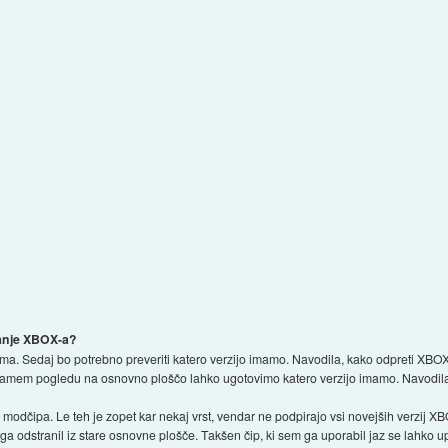
danje XBOX-a?
. Sedaj bo potrebno preveriti katero verzijo imamo. Navodila, kako odpreti XBO
b samem pogledu na osnovno ploščo lahko ugotovimo katero verzijo imamo. Navodil
i. modčipa. Le teh je zopet kar nekaj vrst, vendar ne podpirajo vsi novejših verzij X
ga odstranil iz stare osnovne plošče. Takšen čip, ki sem ga uporabil jaz se lahko u