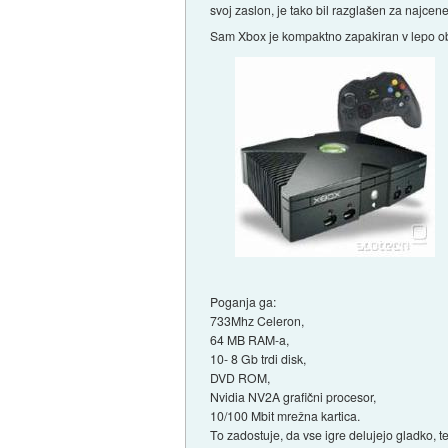
svoj zaslon, je tako bil razglašen za najcene
Sam Xbox je kompaktno zapakiran v lepo oblik
Poganja ga:
733Mhz Celeron,
64 MB RAM-a,
10- 8 Gb trdi disk,
DVD ROM,
Nvidia NV2A grafični procesor,
10/100 Mbit mrežna kartica.
To zadostuje, da vse igre delujejo gladko, t