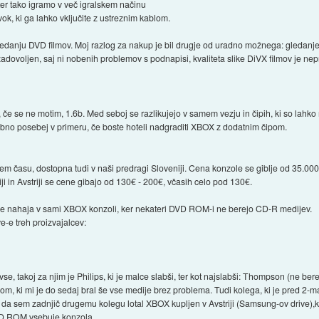
ter tako igramo v več igralskem načinu
ok, ki ga lahko vključite z ustreznim kablom.
gledanju DVD filmov. Moj razlog za nakup je bil drugje od uradno možnega: gledanje 
oljen, saj ni nobenih problemov s podnapisi, kvaliteta slike DiVX filmov je neprime
je, če se ne motim, 1.6b. Med seboj se razlikujejo v samem vezju in čipih, ki so lahk
mbno posebej v primeru, če boste hoteli nadgraditi XBOX z dodatnim čipom.
em času, dostopna tudi v naši predragi Sloveniji. Cena konzole se giblje od 35.000 
liji in Avstriji se cene gibajo od 130€ - 200€, včasih celo pod 130€.
e nahaja v sami XBOX konzoli, ker nekateri DVD ROM-i ne berejo CD-R medijev.
e treh proizvajalcev:
se, takoj za njim je Philips, ki je malce slabši, ter kot najslabši: Thompson (ne be
m, ki mi je do sedaj bral še vse medije brez problema. Tudi kolega, ki je pred
, da sem zadnjič drugemu kolegu lotal XBOX kupljen v Avstriji (Samsung-ov drive),
VD ROM vsebuje konzola.