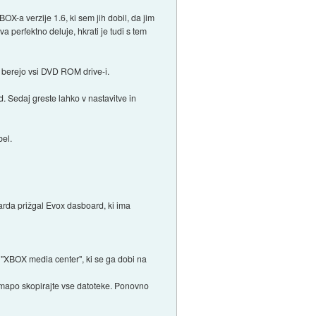
-a verzije 1.6, ki sem jih dobil, da jim
 perfektno deluje, hkrati je tudi s tem
a berejo vsi DVD ROM drive-i.
 Sedaj greste lahko v nastavitve in
bel.
rda prižgal Evox dasboard, ki ima
e "XBOX media center", ki se ga dobi na
o mapo skopirajte vse datoteke. Ponovno