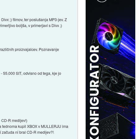
Divx ;) filmov, ter poslušanja MP3-jev. Z
rljivo boljša, v primerjavi s Divx ;)
o različnih proizvajalcev. Poznavanje
- 55.000 SIT, odvisno od tega, kje jo
re CD-R medijev!)
 2-ma tednoma kupil XBOX v MULLERJU ima
ki začuda ni bral CD-R medijev?!