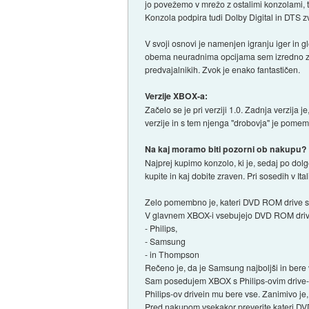
jo povežemo v mrežo z ostalimi konzolami, 
Konzola podpira tudi Dolby Digital in DTS zv
V svoji osnovi je namenjen igranju iger in 
obema neuradnima opcijama sem izredno zadov
predvajalnikih. Zvok je enako fantastičen.
Verzije XBOX-a:
Začelo se je pri verziji 1.0. Zadnja verzija 
verzije in s tem njenga "drobovja" je pome
Na kaj moramo biti pozorni ob nakupu?
Najprej kupimo konzolo, ki je, sedaj po dolg
kupite in kaj dobite zraven. Pri sosedih v Ita
Zelo pomembno je, kateri DVD ROM drive s
V glavnem XBOX-i vsebujejo DVD ROM drive-
- Philips,
- Samsung
- in Thompson
Rečeno je, da je Samsung najboljši in bere v
Sam posedujem XBOX s Philips-ovim drive-o
Philips-ov drivein mu bere vse. Zanimivo je
Pred nakupom vsekakor preverite kateri D