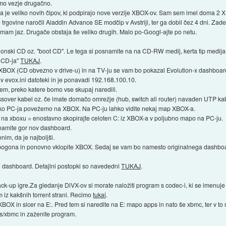
amo vezje drugačno.
e veliko novih čipov, ki podpirajo nove verzije XBOX-ov. Sam sem imel doma 2 XBOX
rgovine naročil Aladdin Advance SE modčip v Avstriji, ter ga dobil čez 4 dni. Zadeva
ga imam jaz. Drugače obstaja še veliko drugih. Malo po-Googl-ajte po netu.
zagonski CD oz. "boot CD". Le tega si posnamite na na CD-RW medij, kerta tip medij
t CD-ja"
TUKAJ
.
BOX (CD obvezno v drive-u) in na TV-ju se vam bo pokazal Evolution-x dashboard.
 evox.ini datoteki in je ponavadi 192.168.100.10.
m, preko katere bomo vse skupaj naredili.
ver kabel oz. če imate domačo omrežje (hub, switch ali router) navaden UTP ka
eko PC-ja povežemo na XBOX. Na PC-ju lahko vidite nekaj map XBOX-a.
C: na xboxu = enostavno skopirajte celoten C: iz XBOX-a v poljubno mapo na PC-ju.
snamite gor nov dashboard.
nim, da je najboljši.
 pogona in ponovno vklopite XBOX. Sedaj se vam bo namesto originalnega dashboa
lni dashboard. Detajlni postopki so navededni
TUKAJ
.
ack-up igre.Za gledanje DiVX-ov si morate naložiti program s codec-i, ki se imenuj
 iz kakšnih torrent strani. Recimo
tukaj
.
BOX in sicer na E:. Pred tem si naredite na E: mapo apps in nato še xbmc, ter v t
s/xbmc in zaženite program.