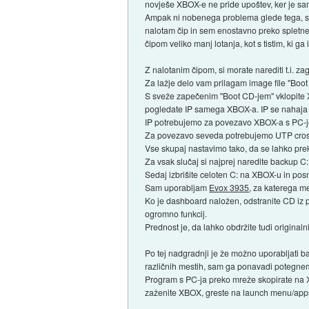
novješe XBOX-e ne pride upoštev, ker je s
Ampak ni nobenega problema glede tega, sa j
nalotam čip in sem enostavno preko spletne t
čipom veliko manj lotanja, kot s tistim, ki 
Z nalotanim čipom, si morate narediti t.i. 
Za lažje delo vam prilagam image file "Boo
S sveže zapečenim "Boot CD-jem" vklopite X
pogledate IP samega XBOX-a. IP se nahaja v
IP potrebujemo za povezavo XBOX-a s PC-je
Za povezavo seveda potrebujemo UTP crosso
Vse skupaj nastavimo tako, da se lahko pr
Za vsak slučaj si najprej naredite backup 
Sedaj izbrišite celoten C: na XBOX-u in po
Sam uporabljam
Evox 3935
, za katerega me
Ko je dashboard naložen, odstranite CD iz
ogromno funkcij.
Prednost je, da lahko obdržite tudi origina
Po tej nadgradnji je že možno uporabljati b
različnih mestih, sam ga ponavadi potegnem
Program s PC-ja preko mreže skopirate na X
zaženite XBOX, greste na launch menu/app