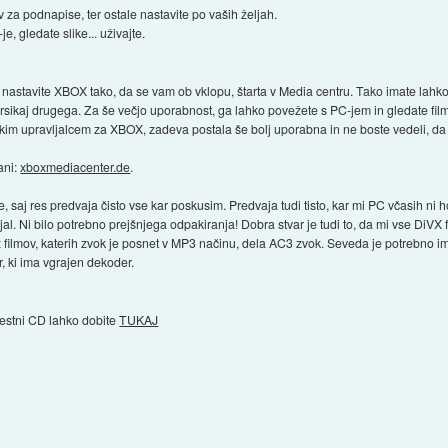
 za podnapise, ter ostale nastavite po vaših željah.
, gledate slike... uživajte.
 nastavite XBOX tako, da se vam ob vklopu, štarta v Media centru. Tako imate lahk
sikaj drugega. Za še večjo uporabnost, ga lahko povežete s PC-jem in gledate filme,
kim upravljalcem za XBOX, zadeva postala še bolj uporabna in ne boste vedeli, da 
ani:
xboxmediacenter.de
.
aj res predvaja čisto vse kar poskusim. Predvaja tudi tisto, kar mi PC včasih ni ho
ajal. Ni bilo potrebno prejšnjega odpakiranja! Dobra stvar je tudi to, da mi vse DiVX
z filmov, katerih zvok je posnet v MP3 načinu, dela AC3 zvok. Seveda je potrebno ime
ver, ki ima vgrajen dekoder.
estni CD lahko dobite
TUKAJ