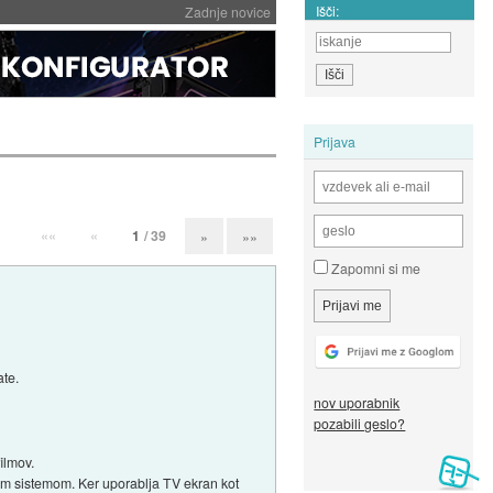
Išči:
Zadnje novice
Prijava
««
«
1
/ 39
»
»»
Zapomni si me
ate.
nov uporabnik
pozabili geslo?
ilmov.
jskim sistemom. Ker uporablja TV ekran kot