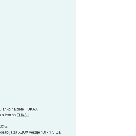
X lahko najdete
TUKAJ
.
a o tem so
TUKAJ
.
BOX-a.
porablja za XBOX verzije 1.0 - 1.5. Za