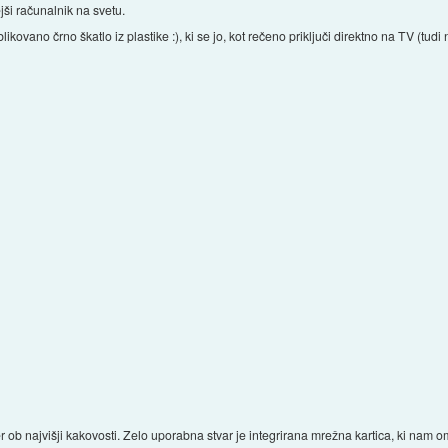
jši računalnik na svetu.
ovano črno škatlo iz plastike :), ki se jo, kot rečeno priključi direktno na TV (tudi
er ob najvišji kakovosti. Zelo uporabna stvar je integrirana mrežna kartica, ki nam