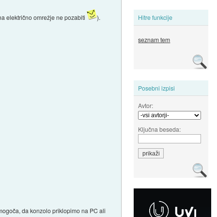
 na električno omrežje ne pozabiti
).
Hitre funkcije
seznam tem
Posebni izpisi
Avtor:
Ključna beseda:
 omogoča, da konzolo priklopimo na PC ali