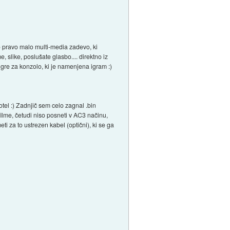
o pravo malo multi-media zadevo, ki
 slike, poslušate glasbo.... direktno iz
gre za konzolo, ki je namenjena igram :)
tel :) Zadnjič sem celo zagnal .bin
 filme, četudi niso posneti v AC3 načinu,
ti za to ustrezen kabel (optični), ki se ga