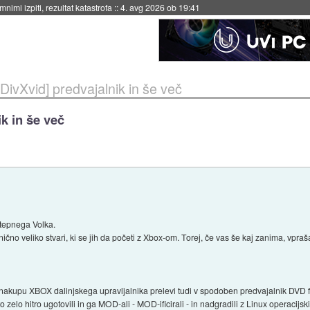
eto za večkratno uporabo
::
4. avg 2026 ob 19:41
DivXvid] predvajalnik in še več
k in še več
Stepnega Volka.
nično veliko stvari, ki se jih da početi z Xbox-om. Torej, če vas še kaj zanima, vpraš
 nakupu XBOX dalinjskega upravljalnika prelevi tudi v spodoben predvajalnik DVD f
o to zelo hitro ugotovili in ga MOD-ali - MOD-ificirali - in nadgradili z Linux operaci