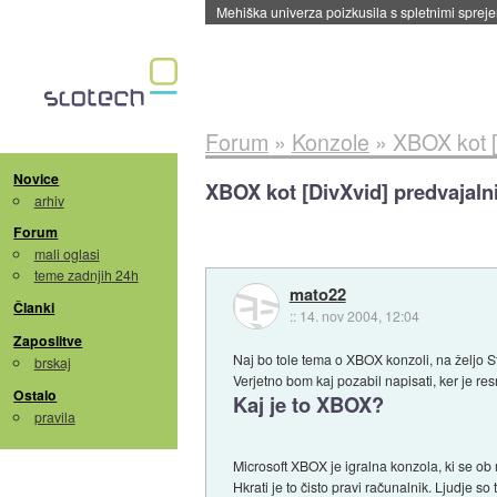
Evropska vesoljska agencija razvija svojo rak
Forum
»
Konzole
»
XBOX kot [
Novice
XBOX kot [DivXvid] predvajalni
arhiv
Forum
mali oglasi
teme zadnjih 24h
mato22
Članki
::
14. nov 2004, 12:04
Zaposlitve
Naj bo tole tema o XBOX konzoli, na željo 
brskaj
Verjetno bom kaj pozabil napisati, ker je res
Ostalo
Kaj je to XBOX?
pravila
Microsoft XBOX je igralna konzola, ki se ob
Hkrati je to čisto pravi računalnik. Ljudje s