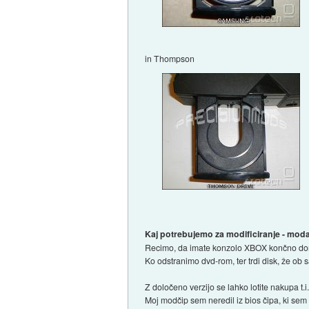
in Thompson
Kaj potrebujemo za modificiranje - mo
Recimo, da imate konzolo XBOX končno doma
Ko odstranimo dvd-rom, ter trdi disk, že o
Z določeno verzijo se lahko lotite nakupa t.
Moj modčip sem neredil iz bios čipa, ki sem 