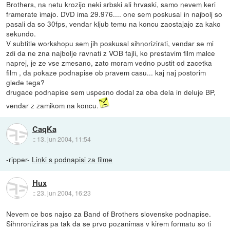
Brothers, na netu krozijo neki srbski ali hrvaski, samo nevem keri
framerate imajo. DVD ima 29.976.... one sem poskusal in najbolj so
pasali da so 30fps, vendar kljub temu na koncu zaostajajo za kako
sekundo.
V subtitle workshopu sem jih poskusal sihnorizirati, vendar se mi
zdi da ne zna najbolje ravnati z VOB fajli, ko prestavim film malce
naprej, je ze vse zmesano, zato moram vedno pustit od zacetka
film , da pokaze podnapise ob pravem casu... kaj naj postorim
glede tega?
drugace podnapise sem uspesno dodal za oba dela in deluje BP,
vendar z zamikom na koncu.
CaqKa
::
13. jun 2004, 11:54
-ripper-
Linki s podnapisi za filme
Hux
::
23. jun 2004, 16:23
Nevem ce bos najso za Band of Brothers slovenske podnapise.
Sihnroniziras pa tak da se prvo pozanimas v kirem formatu so ti