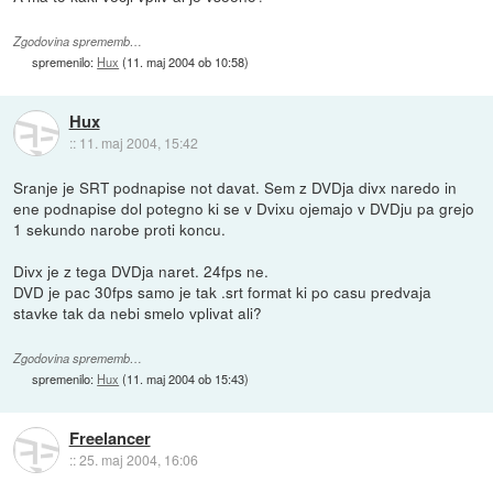
Zgodovina sprememb…
spremenilo:
Hux
(
11. maj 2004 ob 10:58
)
Hux
::
11. maj 2004, 15:42
Sranje je SRT podnapise not davat. Sem z DVDja divx naredo in
ene podnapise dol potegno ki se v Dvixu ojemajo v DVDju pa grejo
1 sekundo narobe proti koncu.
Divx je z tega DVDja naret. 24fps ne.
DVD je pac 30fps samo je tak .srt format ki po casu predvaja
stavke tak da nebi smelo vplivat ali?
Zgodovina sprememb…
spremenilo:
Hux
(
11. maj 2004 ob 15:43
)
Freelancer
::
25. maj 2004, 16:06