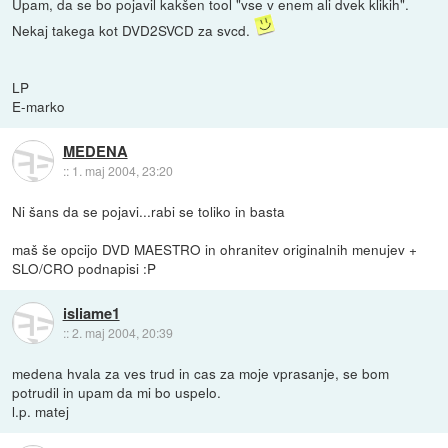
Upam, da se bo pojavil kakšen tool "vse v enem ali dvek klikih".
Nekaj takega kot DVD2SVCD za svcd.
LP
E-marko
MEDENA
::
1. maj 2004, 23:20
Ni šans da se pojavi...rabi se toliko in basta
maš še opcijo DVD MAESTRO in ohranitev originalnih menujev +
SLO/CRO podnapisi :P
isliame1
::
2. maj 2004, 20:39
medena hvala za ves trud in cas za moje vprasanje, se bom
potrudil in upam da mi bo uspelo.
l.p. matej