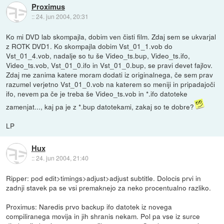
Proximus
::
24. jun 2004, 20:31
Ko mi DVD lab skompajla, dobim ven čisti film. Zdaj sem se ukvarjal
z ROTK DVD1. Ko skompajla dobim Vst_01_1.vob do
Vst_01_4.vob, nadalje so tu še Video_ts.bup, Video_ts.ifo,
Video_ts.vob, Vst_01_0.ifo in Vst_01_0.bup, se pravi devet fajlov.
Zdaj me zanima katere moram dodati iz originalnega, če sem prav
razumel verjetno Vst_01_0.vob na katerem so meniji in pripadajoči
ifo, nevem pa če je treba še Video_ts.vob in *.ifo datoteke
zamenjat..., kaj pa je z *.bup datotekami, zakaj so te dobre?
LP
Hux
::
24. jun 2004, 21:40
Ripper: pod edit>timings>adjust>adjust subtitle. Dolocis prvi in
zadnji stavek pa se vsi premaknejo za neko procentualno razliko.
Proximus: Naredis prvo backup ifo datotek iz novega
compiliranega movija in jih shranis nekam. Pol pa vse iz surce