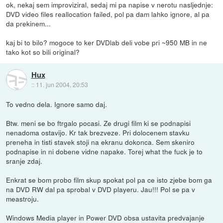
ok, nekaj sem improviziral, sedaj mi pa napise v nerotu nasljednje:
DVD video files reallocation failed, pol pa dam lahko ignore, al pa
da prekinem...
kaj bi to bilo? mogoce to ker DVDlab deli vobe pri ~950 MB in ne
tako kot so bili original?
Hux
::
11. jun 2004, 20:53
To vedno dela. Ignore samo daj.
Btw. meni se bo ftrgalo pocasi. Ze drugi film ki se podnapisi
nenadoma ostavijo. Kr tak brezveze. Pri dolocenem stavku
preneha in tisti stavek stoji na ekranu dokonca. Sem skeniro
podnapise in ni dobene vidne napake. Torej what the fuck je to
sranje zdaj.
Enkrat se bom probo film skup spokat pol pa ce isto zjebe bom ga
na DVD RW dal pa sprobal v DVD playeru. Jau!!! Pol se pa v
meastroju.
Windows Media player in Power DVD obsa ustavita predvajanje