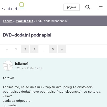
☰
Forum
»
Zvok in slika
»
DVD+dodatni podnapisi
DVD+dodatni podnapisi
«
1
...
2
3
5
»
isliame1
::
28. apr 2004, 19:14
zdravo!
zanima me, ce se da filmu v zapisu dvd, poleg ze obstojecih
podnapisov dodati nove podnapise (nap. slovenske). ce se to da,
kako?
zvala za odgovore.
l.p. matej