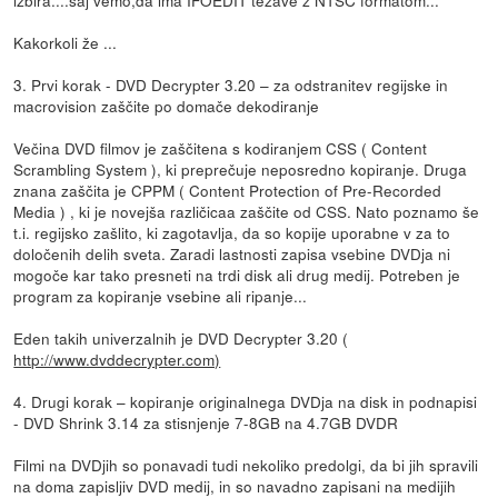
Kakorkoli že ...
3. Prvi korak - DVD Decrypter 3.20 – za odstranitev regijske in
macrovision zaščite po domače dekodiranje
Večina DVD filmov je zaščitena s kodiranjem CSS ( Content
Scrambling System ), ki preprečuje neposredno kopiranje. Druga
znana zaščita je CPPM ( Content Protection of Pre-Recorded
Media ) , ki je novejša različicaa zaščite od CSS. Nato poznamo še
t.i. regijsko zašlito, ki zagotavlja, da so kopije uporabne v za to
določenih delih sveta. Zaradi lastnosti zapisa vsebine DVDja ni
mogoče kar tako presneti na trdi disk ali drug medij. Potreben je
program za kopiranje vsebine ali ripanje...
Eden takih univerzalnih je DVD Decrypter 3.20 (
http://www.dvddecrypter.com)
4. Drugi korak – kopiranje originalnega DVDja na disk in podnapisi
- DVD Shrink 3.14 za stisnjenje 7-8GB na 4.7GB DVDR
Filmi na DVDjih so ponavadi tudi nekoliko predolgi, da bi jih spravili
na doma zapisljiv DVD medij, in so navadno zapisani na medijih