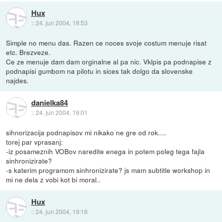
Hux
::
24. jun 2004, 18:53
Simple no menu das. Razen ce noces svoje costum menuje risat
etc. Brezveze.
Ce ze menuje dam dam orginalne al pa nic. Vklpis pa podnapise z
podnapisi gumbom na pilotu in sices tak dolgo da slovenske
najdes.
danielka84
::
24. jun 2004, 19:01
sihnorizacija podnapisov mi nikako ne gre od rok....
torej par vprasanj:
-iz posameznih VOBov naredite enega in potem poleg tega fajla
sinhronizirate?
-s katerim programom sinhronizirate? js mam subtitle workshop in
mi ne dela z vobi kot bi moral..
Hux
::
24. jun 2004, 19:16