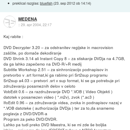
preklical razglas:
bluefish
(
23. sep 2012 ob 14:14
)
MEDENA
::
29. apr 2004, 22:17
Kaj rabite :
DVD Decrypter 3.20 – za odstranitev regijske in macrovision
zaščite, po domače dekodiranje
DVD Shrink 3.14 ali Instant Copy 8 – za stiskanje DVDja na 4.7GB,
da ga lahko zapečemo na DVD-R/+R medij
Subtitle Workshop 2.51 – za sinhronizacijo podnapisov in
pretvorbo v .srt format,ki ga rabimo pri Srt2sup programu
Srt2sup a4.03 – pretvori .srt v sup format, ki se ga potrebuje pri
združevanju posameznih delov v celoto
VobEdit 0.6 – za razdruževanje DVD *.VOB ( Video Objekti )
datotek v posamezen video ( *.m2v), zvok (*.ac3 )
IfoEdit 0.96 – za združevanje videa, zvoka in podnapisov nazaj v
*.VOB datoteke ( authorizacija DVDja ) ter za to,da snamemo
poglavja z DVD/DVDR-a
Program za peko DVD/DVDR.
Lahko pa tudi preko DVD Maestra, ki se mi zde še boljša
izbira....saj vemo,da ima IFOEDIT težave z NTSC formatom...