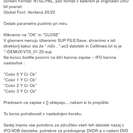
Screen Format: NTSC/PAL, pač format v katerem je originalen DVD
bil posnet.
Global Font: Verdana 20/22
Ostale parametre pustimo pri miru.
Kliknemo na ''OK'' in ''CLOSE''
V glavnem menuju izberemo SUP FILE/Save, shranimo v isti
direktorij kakor sta že *.m2v , *.ac3 datoteki in Celltimes.txt to je
*:\DEMUX\VTS_01.20.sup
Na koncu bodite pozorni na štiri barvne zapise – IFO barvne
nastavitve :
''Color 0 Y Cr Cb''
''Color 1 Y Cr Cb''
''Color 2 Y Cr Cb''
''Color 3 Y Cr Cb''
Predvsem na zapise v [] oklepaju....nekam si to prepišite
To bomo potrebovali v naslednjem koraku.
Sedaj imamo vse potrebno za združitev vseh teh datotek nazaj v
IFO/VOB datoteke, potrebne za predvajanje DVDR-a v našem DVD