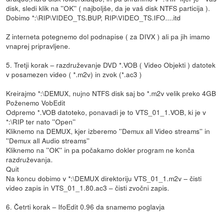
disk, sledi klik na ''OK'' ( najboljše, da je vaš disk NTFS particija ).
Dobimo *:\RIP\VIDEO_TS.BUP, RIP\VIDEO_TS.IFO....itd
Z interneta potegnemo dol podnapise ( za DIVX ) ali pa jih imamo
vnaprej pripravljene.
5. Tretji korak – razdruževanje DVD *.VOB ( Video Objekti ) datotek
v posamezen video ( *.m2v) in zvok (*.ac3 )
Kreirajmo *:\DEMUX, nujno NTFS disk saj bo *.m2v velik preko 4GB
Poženemo VobEdit
Odpremo *.VOB datoteko, ponavadi je to VTS_01_1.VOB, ki je v
*:\RIP ter nato ''Open''
Kliknemo na DEMUX, kjer izberemo ''Demux all Video streams'' in
''Demux all Audio streams''
Kliknemo na ''OK'' in pa počakamo dokler program ne konča
razdruževanja.
Quit
Na koncu dobimo v *:\DEMUX direktoriju VTS_01_1.m2v – čisti
video zapis in VTS_01_1.80.ac3 – čisti zvočni zapis.
6. Četrti korak – IfoEdit 0.96 da snamemo poglavja