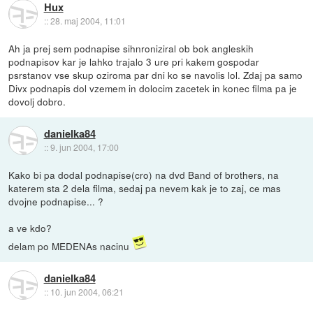
Hux
::
28. maj 2004, 11:01
Ah ja prej sem podnapise sihnroniziral ob bok angleskih
podnapisov kar je lahko trajalo 3 ure pri kakem gospodar
psrstanov vse skup oziroma par dni ko se navolis lol. Zdaj pa samo
Divx podnapis dol vzemem in dolocim zacetek in konec filma pa je
dovolj dobro.
danielka84
::
9. jun 2004, 17:00
Kako bi pa dodal podnapise(cro) na dvd Band of brothers, na
katerem sta 2 dela filma, sedaj pa nevem kak je to zaj, ce mas
dvojne podnapise... ?
a ve kdo?
delam po MEDENAs nacinu
danielka84
::
10. jun 2004, 06:21