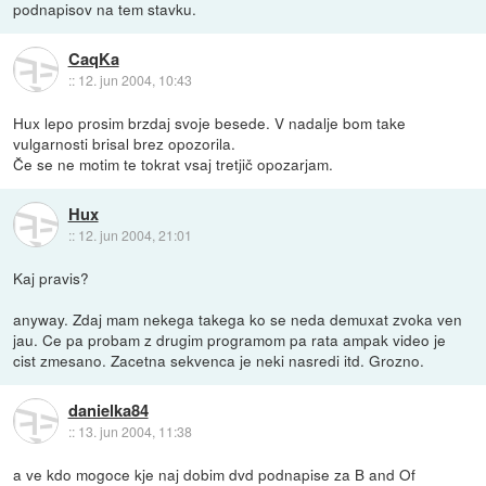
podnapisov na tem stavku.
CaqKa
::
12. jun 2004, 10:43
Hux lepo prosim brzdaj svoje besede. V nadalje bom take
vulgarnosti brisal brez opozorila.
Če se ne motim te tokrat vsaj tretjič opozarjam.
Hux
::
12. jun 2004, 21:01
Kaj pravis?
anyway. Zdaj mam nekega takega ko se neda demuxat zvoka ven
jau. Ce pa probam z drugim programom pa rata ampak video je
cist zmesano. Zacetna sekvenca je neki nasredi itd. Grozno.
danielka84
::
13. jun 2004, 11:38
a ve kdo mogoce kje naj dobim dvd podnapise za B and Of