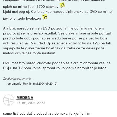
sploh se mi ne ljubi. 1700 stavkov
Ljubi moj bog ej. Ce je ze kdo naredo sinhronske za DVD se mi nej
javi bi bil zelo hvalezen
Aja btw. naredo sem en DVD po zgornji metodi in jo nemorem
priporocat sej je preslab rezultat. Vse dlake in lase si bote potrgali
predno bote dobli podnapise vredu barve pol se pa vec ko bote
vidli rezultat na TVju. Na PCji se zgleda kolko tolko na TVju pa tak
sajnajo da te glava zacne bolet tak da treba ce ze delas po tej
metodi cim tajnse fonte nastavit.
DVD maestro naredi cudovite podnapise z crnim obrobom vsej na
PCju. na TV bom komaj sprobal ko koncam sinhronizacijo lorda.
Zgodovina sprememb…
spremenilo:
Hux
(
6. maj 2004 ob 20:15
)
MEDENA
::
6. maj 2004, 22:53
samo tisti vob daš v vobedit za demuxanje kjer je film