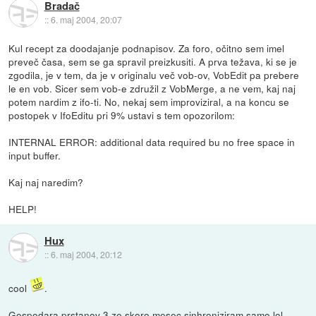
Bradač
::
6. maj 2004, 20:07
Kul recept za doodajanje podnapisov. Za foro, očitno sem imel
preveč časa, sem se ga spravil preizkusiti. A prva težava, ki se je
zgodila, je v tem, da je v originalu več vob-ov, VobEdit pa prebere
le en vob. Sicer sem vob-e združil z VobMerge, a ne vem, kaj naj
potem nardim z ifo-ti. No, nekaj sem improviziral, a na koncu se
postopek v IfoEditu pri 9% ustavi s tem opozorilom:
INTERNAL ERROR: additional data required bu no free space in
input buffer.
Kaj naj naredim?
HELP!
Hux
::
6. maj 2004, 20:12
cool
.
Gospodara prstanov 3 ze skoro mesec sinhroniziram samo lol