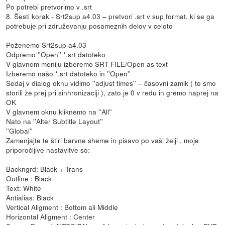
Po potrebi pretvorimo v .srt
8. Šesti korak - Srt2sup a4.03 – pretvori .srt v sup format, ki se ga
potrebuje pri združevanju posameznih delov v celoto
Poženemo Srt2sup a4.03
Odpremo ''Open'' *.srt datoteko
V glavnem meniju izberemo SRT FILE/Open as text
Izberemo našo *.srt datoteko in ''Open''
Sedaj v dialog oknu vidimo ''adjust times'' – časovni zamik ( to smo
storili že prej pri sinhronizaciji ), zato je 0 v redu in gremo naprej na
OK
V glavnem oknu kliknemo na ''All''
Nato na ''Alter Subtitle Layout''
''Global''
Zamenjajte te štiri barvne sheme in pisavo po vaši želji , moje
priporočljive nastavitve so:
Backngrd: Black + Trans
Outline : Black
Text: White
Antialias: Black
Vertical Aligment : Bottom ali Middle
Horizontal Aligment : Center