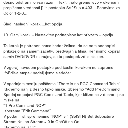
desno odstranimo vse razen ''Hex''...nato gremo levo v okenču in
prepišemo vrednosti [] iz postopka Srt2Sup a.403....Ponovimo za
Color 1-2-3...
Sledi naslednji korak....kot opcija.
10. Osmi korak – Nastavitev podnapisov kot privzeto – opcija
Ta korak je potreben samo kadar želimo, da se nam podnapisi
prikažejo na samem začetku predvajanja filma. Ker nismo kopirali
samih DVD/DVDR menujev, se ta postopek zdi smiselen.
V zgoraj navedem postopku pod šestim korakom ne zapremo
IfoEdit-a ampak nadaljujemo sledeče:
V spodnjem meniju poiščemo ''There is no PGC Command Table''
Kliknemo nanj z desno tipko miške, izberemo ''Add PreCommand''
Spodaj se pojavi PGC Command Table, kjer kliknemo z desno tipko
miške na
''1.Pre Command NOP''
Izberemo ''Edit Command''
V podani listi spremenimo ''NOP'' v '' (SetSTN) Set Subpicture
Stream Nr'' na Stream = 0 in On/Off na On
Kliknemo na ''OK''