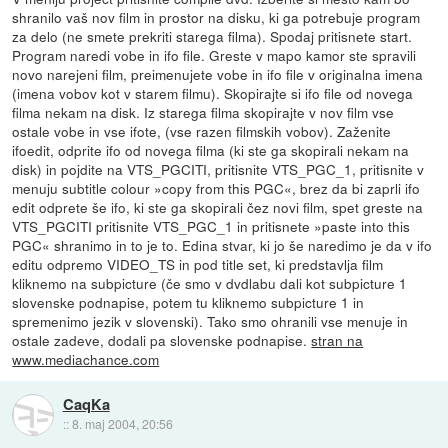
shranilo vaš nov film in prostor na disku, ki ga potrebuje program
za delo (ne smete prekriti starega filma). Spodaj pritisnete start.
Program naredi vobe in ifo file. Greste v mapo kamor ste spravili
novo narejeni film, preimenujete vobe in ifo file v originalna imena
(imena vobov kot v starem filmu). Skopirajte si ifo file od novega
filma nekam na disk. Iz starega filma skopirajte v nov film vse
ostale vobe in vse ifote, (vse razen filmskih vobov). Zaženite
ifoedit, odprite ifo od novega filma (ki ste ga skopirali nekam na
disk) in pojdite na VTS_PGCITI, pritisnite VTS_PGC_1, pritisnite v
menuju subtitle colour »copy from this PGC«, brez da bi zaprli ifo
edit odprete še ifo, ki ste ga skopirali čez novi film, spet greste na
VTS_PGCITI pritisnite VTS_PGC_1 in pritisnete »paste into this
PGC« shranimo in to je to. Edina stvar, ki jo še naredimo je da v ifo
editu odpremo VIDEO_TS in pod title set, ki predstavlja film
kliknemo na subpicture (če smo v dvdlabu dali kot subpicture 1
slovenske podnapise, potem tu kliknemo subpicture 1 in
spremenimo jezik v slovenski). Tako smo ohranili vse menuje in
ostale zadeve, dodali pa slovenske podnapise.
stran na
www.mediachance.com
CaqKa
::
8. maj 2004, 20:56