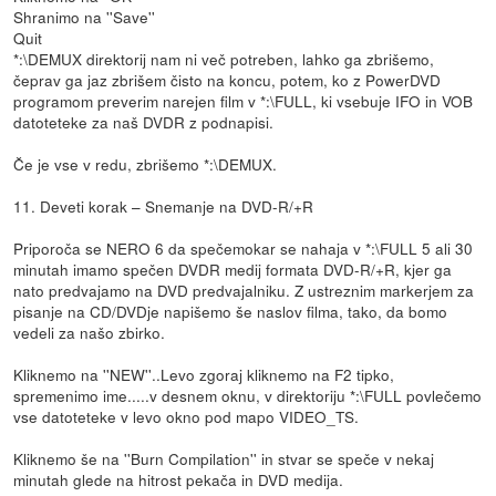
Shranimo na ''Save''
Quit
*:\DEMUX direktorij nam ni več potreben, lahko ga zbrišemo,
čeprav ga jaz zbrišem čisto na koncu, potem, ko z PowerDVD
programom preverim narejen film v *:\FULL, ki vsebuje IFO in VOB
datoteteke za naš DVDR z podnapisi.
Če je vse v redu, zbrišemo *:\DEMUX.
11. Deveti korak – Snemanje na DVD-R/+R
Priporoča se NERO 6 da spečemokar se nahaja v *:\FULL 5 ali 30
minutah imamo spečen DVDR medij formata DVD-R/+R, kjer ga
nato predvajamo na DVD predvajalniku. Z ustreznim markerjem za
pisanje na CD/DVDje napišemo še naslov filma, tako, da bomo
vedeli za našo zbirko.
Kliknemo na ''NEW''..Levo zgoraj kliknemo na F2 tipko,
spremenimo ime.....v desnem oknu, v direktoriju *:\FULL povlečemo
vse datoteteke v levo okno pod mapo VIDEO_TS.
Kliknemo še na ''Burn Compilation'' in stvar se speče v nekaj
minutah glede na hitrost pekača in DVD medija.