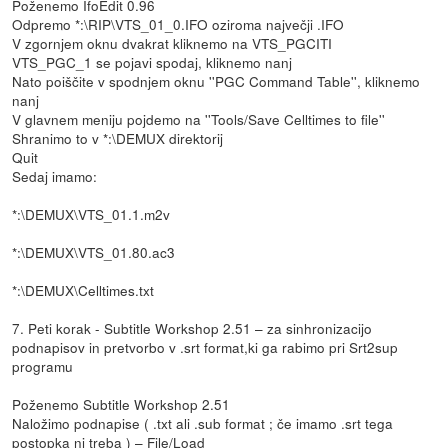
Poženemo IfoEdit 0.96
Odpremo *:\RIP\VTS_01_0.IFO oziroma največji .IFO
V zgornjem oknu dvakrat kliknemo na VTS_PGCITI
VTS_PGC_1 se pojavi spodaj, kliknemo nanj
Nato poiščite v spodnjem oknu ''PGC Command Table'', kliknemo
nanj
V glavnem meniju pojdemo na ''Tools/Save Celltimes to file''
Shranimo to v *:\DEMUX direktorij
Quit
Sedaj imamo:
*:\DEMUX\VTS_01.1.m2v
*:\DEMUX\VTS_01.80.ac3
*:\DEMUX\Celltimes.txt
7. Peti korak - Subtitle Workshop 2.51 – za sinhronizacijo
podnapisov in pretvorbo v .srt format,ki ga rabimo pri Srt2sup
programu
Poženemo Subtitle Workshop 2.51
Naložimo podnapise ( .txt ali .sub format ; če imamo .srt tega
postopka ni treba ) – File/Load