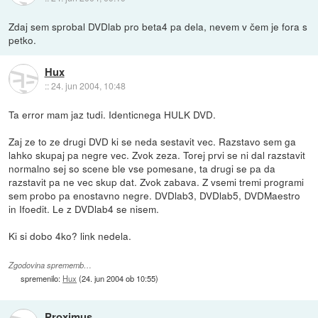
Zdaj sem sprobal DVDlab pro beta4 pa dela, nevem v čem je fora s
petko.
Hux
::
24. jun 2004, 10:48
Ta error mam jaz tudi. Identicnega HULK DVD.
Zaj ze to ze drugi DVD ki se neda sestavit vec. Razstavo sem ga
lahko skupaj pa negre vec. Zvok zeza. Torej prvi se ni dal razstavit
normalno sej so scene ble vse pomesane, ta drugi se pa da
razstavit pa ne vec skup dat. Zvok zabava. Z vsemi tremi programi
sem probo pa enostavno negre. DVDlab3, DVDlab5, DVDMaestro
in Ifoedit. Le z DVDlab4 se nisem.
Ki si dobo 4ko? link nedela.
Zgodovina sprememb…
spremenilo:
Hux
(
24. jun 2004 ob 10:55
)
Proximus