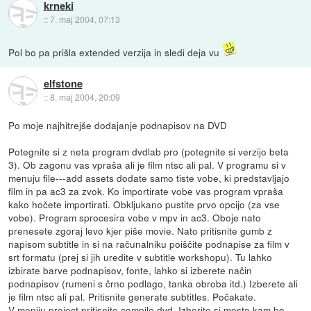
krneki
::
7. maj 2004, 07:13
Pol bo pa prišla extended verzija in sledi deja vu
elfstone
::
8. maj 2004, 20:09
Po moje najhitrejše dodajanje podnapisov na DVD
Potegnite si z neta program dvdlab pro (potegnite si verzijo beta
3). Ob zagonu vas vpraša ali je film ntsc ali pal. V programu si v
menuju file---add assets dodate samo tiste vobe, ki predstavljajo
film in pa ac3 za zvok. Ko importirate vobe vas program vpraša
kako hočete importirati. Obkljukano pustite prvo opcijo (za vse
vobe). Program sprocesira vobe v mpv in ac3. Oboje nato
prenesete zgoraj levo kjer piše movie. Nato pritisnite gumb z
napisom subtitle in si na računalniku poiščite podnapise za film v
srt formatu (prej si jih uredite v subtitle workshopu). Tu lahko
izbirate barve podnapisov, fonte, lahko si izberete način
podnapisov (rumeni s črno podlago, tanka obroba itd.) Izberete ali
je film ntsc ali pal. Pritisnite generate subtitles. Počakate.
V meniju project pritisnite compile dvd. Izberite si mesto kam bo