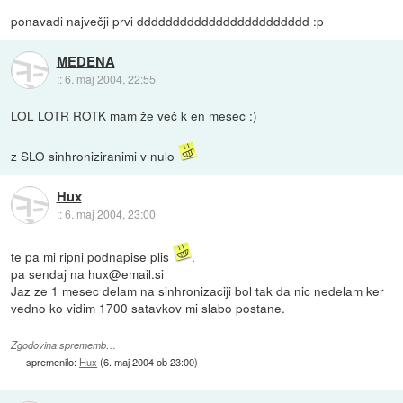
ponavadi največji prvi dddddddddddddddddddddddd :p
MEDENA
::
6. maj 2004, 22:55
LOL LOTR ROTK mam že več k en mesec :)
z SLO sinhroniziranimi v nulo
Hux
::
6. maj 2004, 23:00
te pa mi ripni podnapise plis
.
pa sendaj na hux@email.si
Jaz ze 1 mesec delam na sinhronizaciji bol tak da nic nedelam ker
vedno ko vidim 1700 satavkov mi slabo postane.
Zgodovina sprememb…
spremenilo:
Hux
(
6. maj 2004 ob 23:00
)