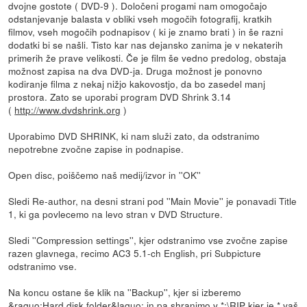
dvojne gostote ( DVD-9 ). Določeni progami nam omogočajo
odstanjevanje balasta v obliki vseh mogočih fotografij, kratkih
filmov, vseh mogočih podnapisov ( ki je znamo brati ) in še razni
dodatki bi se našli. Tisto kar nas dejansko zanima je v nekaterih
primerih že prave velikosti. Če je film še vedno predolog, obstaja
možnost zapisa na dva DVD-ja. Druga možnost je ponovno
kodiranje filma z nekaj nižjo kakovostjo, da bo zasedel manj
prostora. Zato se uporabi program DVD Shrink 3.14
(
http://www.dvdshrink.org
)
Uporabimo DVD SHRINK, ki nam služi zato, da odstranimo
nepotrebne zvočne zapise in podnapise.
Open disc, poiščemo naš medij/izvor in ''OK''
Sledi Re-author, na desni strani pod ''Main Movie'' je ponavadi Title
1, ki ga povlecemo na levo stran v DVD Structure.
Sledi ''Compression settings'', kjer odstranimo vse zvočne zapise
razen glavnega, recimo AC3 5.1-ch English, pri Subpicture
odstranimo vse.
Na koncu ostane še klik na ''Backup'', kjer si izberemo
&raquo;Hard disk folder&laquo; in pa shranimo v *:\RIP kjer je * vaš