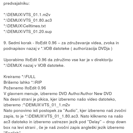
predvajalniku:
*:\DEMUX\VTS_01.1.m2v
*:\DEMUX\VTS_01.80.ac3
*:\DEMUX\Celltimes.txt
*:\DEMUX\VTS_01.20.sup
9. Sedmi korak - IfoEdit 0.96 – za združevanje videa, zvoka in
podnapisov nazaj v *.VOB datoteke ( authorizacija DVDja )
Uporabimo IfoEdit 0.96 da združimo vse kar je v direktoriju
*:\DEMUX nazaj v VOB datoteke.
Kreiramo *:\FULL
Brišemo lahko *:\RIP
Poženemo IfoEdit 0.96
V glavnem menuje, izberemo DVD Autho/Author New DVD
Na desni strani je pikica, kjer izberemo našo video datoteko,
izberemo :*\DEMUX\VTS_01_1.m2v
Nato ponovimo isti postopek za ''Audio'', kjer izberemo naš zvočni
zapis, to je *:\DEMUX\VTS_01_1.80.ac3. Nato kliknemo na našo
ac3 datoteko in izberemo ustrezen jezik pod ''Delay'' – drop down
box na levi strani , če je naš zvočni zapis angleški jezik izberemo
''English''