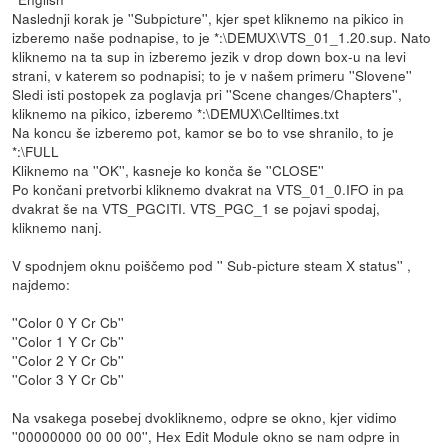
Naslednji korak je ''Subpicture'', kjer spet kliknemo na pikico in
izberemo naše podnapise, to je *:\DEMUX\VTS_01_1.20.sup. Nato
kliknemo na ta sup in izberemo jezik v drop down box-u na levi
strani, v katerem so podnapisi; to je v našem primeru ''Slovene''
Sledi isti postopek za poglavja pri ''Scene changes/Chapters'',
kliknemo na pikico, izberemo *:\DEMUX\Celltimes.txt
Na koncu še izberemo pot, kamor se bo to vse shranilo, to je
*:\FULL
Kliknemo na ''OK'', kasneje ko konča še ''CLOSE''
Po končani pretvorbi kliknemo dvakrat na VTS_01_0.IFO in pa
dvakrat še na VTS_PGCITI. VTS_PGC_1 se pojavi spodaj,
kliknemo nanj.
V spodnjem oknu poiščemo pod '' Sub-picture steam X status'' ,
najdemo:
''Color 0 Y Cr Cb''
''Color 1 Y Cr Cb''
''Color 2 Y Cr Cb''
''Color 3 Y Cr Cb''
Na vsakega posebej dvokliknemo, odpre se okno, kjer vidimo
''00000000 00 00 00'', Hex Edit Module okno se nam odpre in