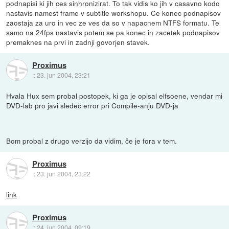
podnapisi ki jih ces sinhronizirat. To tak vidis ko jih v casavno kodo
nastavis namest frame v subtitle workshopu. Ce konec podnapisov
zaostaja za uro in vec ze ves da so v napacnem NTFS formatu. Te
samo na 24fps nastavis potem se pa konec in zacetek podnapisov
premaknes na prvi in zadnji govorjen stavek.
Proximus
::
23. jun 2004, 23:21
Hvala Hux sem probal postopek, ki ga je opisal elfsoene, vendar mi
DVD-lab pro javi sledeč error pri Compile-anju DVD-ja
Bom probal z drugo verzijo da vidim, če je fora v tem.
Proximus
::
23. jun 2004, 23:22
link
Proximus
::
24. jun 2004, 09:19