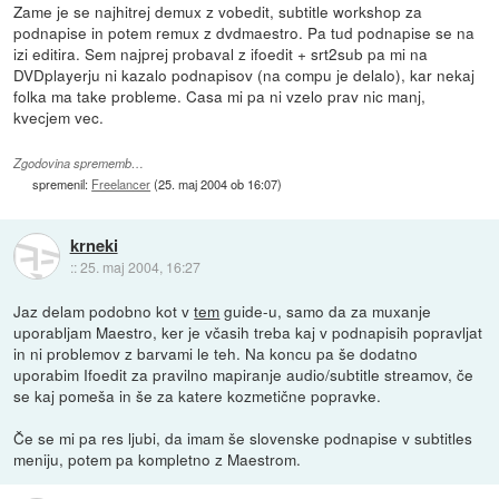
Zame je se najhitrej demux z vobedit, subtitle workshop za
podnapise in potem remux z dvdmaestro. Pa tud podnapise se na
izi editira. Sem najprej probaval z ifoedit + srt2sub pa mi na
DVDplayerju ni kazalo podnapisov (na compu je delalo), kar nekaj
folka ma take probleme. Casa mi pa ni vzelo prav nic manj,
kvecjem vec.
Zgodovina sprememb…
spremenil:
Freelancer
(
25. maj 2004 ob 16:07
)
krneki
::
25. maj 2004, 16:27
Jaz delam podobno kot v
tem
guide-u, samo da za muxanje
uporabljam Maestro, ker je včasih treba kaj v podnapisih popravljat
in ni problemov z barvami le teh. Na koncu pa še dodatno
uporabim Ifoedit za pravilno mapiranje audio/subtitle streamov, če
se kaj pomeša in še za katere kozmetične popravke.
Če se mi pa res ljubi, da imam še slovenske podnapise v subtitles
meniju, potem pa kompletno z Maestrom.