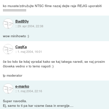
ko muxate/združujte NTSC filme nazaj dejte raje REJIG uporabiti
!!!!!!!!!!!!!!!!!!!!!!!!
BadB0y
::
29. apr 2004, 22:38
wow minihowto :)
CaqKa
::
1. maj 2004, 16:01
če bo kdo še kdaj vprašal kako se kaj takega naredi, se naj prosim
človeka vedno v to temo napoti :)
lp moderator
e-marko
::
1. maj 2004, 22:16
Super navodila.
Ej, samo to ti pa kar vzame časa in energije....