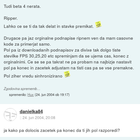
Tudi beta 4 nerata.
Ripper.
Lahko ce se ti da tak delat in stavke premikat.
Drugace pa jaz orginalne podnapise ripnem ven da mam casovne
kode za primerjat samo.
Pol pa iz downloadanih podnapisov za divixe tak dolgo tiste
stevilke FPS 30,25,20 etc spreminjam da se ujema cas, konec z
orginalnimi. Ce se se pa takrat ne pa probam na najbizje nastavit
pol pa konec in zacetek adjustam na tisti cas pa se vse premakne.
Pol ziher vredu sinhronizirano
Zgodovina sprememb…
spremenilo:
Hux
(
24. jun 2004 ob 19:17
)
danielka84
::
24. jun 2004, 20:08
ja kako pa dolocis zacetek pa konec da ti jih pol razporedi?