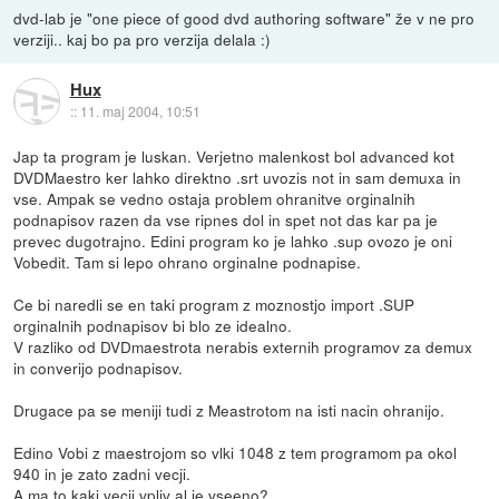
dvd-lab je "one piece of good dvd authoring software" že v ne pro
verziji.. kaj bo pa pro verzija delala :)
Hux
::
11. maj 2004, 10:51
Jap ta program je luskan. Verjetno malenkost bol advanced kot
DVDMaestro ker lahko direktno .srt uvozis not in sam demuxa in
vse. Ampak se vedno ostaja problem ohranitve orginalnih
podnapisov razen da vse ripnes dol in spet not das kar pa je
prevec dugotrajno. Edini program ko je lahko .sup ovozo je oni
Vobedit. Tam si lepo ohrano orginalne podnapise.
Ce bi naredli se en taki program z moznostjo import .SUP
orginalnih podnapisov bi blo ze idealno.
V razliko od DVDmaestrota nerabis externih programov za demux
in converijo podnapisov.
Drugace pa se meniji tudi z Meastrotom na isti nacin ohranijo.
Edino Vobi z maestrojom so vlki 1048 z tem programom pa okol
940 in je zato zadni vecji.
A ma to kaki vecji vpliv al je vseeno?