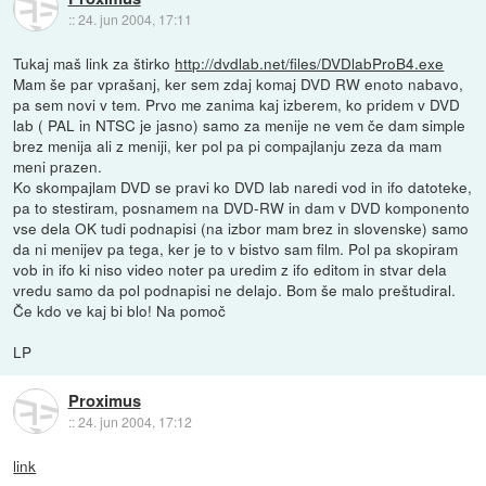
::
24. jun 2004, 17:11
Tukaj maš link za štirko
http://dvdlab.net/files/DVDlabProB4.exe
Mam še par vprašanj, ker sem zdaj komaj DVD RW enoto nabavo,
pa sem novi v tem. Prvo me zanima kaj izberem, ko pridem v DVD
lab ( PAL in NTSC je jasno) samo za menije ne vem če dam simple
brez menija ali z meniji, ker pol pa pi compajlanju zeza da mam
meni prazen.
Ko skompajlam DVD se pravi ko DVD lab naredi vod in ifo datoteke,
pa to stestiram, posnamem na DVD-RW in dam v DVD komponento
vse dela OK tudi podnapisi (na izbor mam brez in slovenske) samo
da ni menijev pa tega, ker je to v bistvo sam film. Pol pa skopiram
vob in ifo ki niso video noter pa uredim z ifo editom in stvar dela
vredu samo da pol podnapisi ne delajo. Bom še malo preštudiral.
Če kdo ve kaj bi blo! Na pomoč
LP
Proximus
::
24. jun 2004, 17:12
link