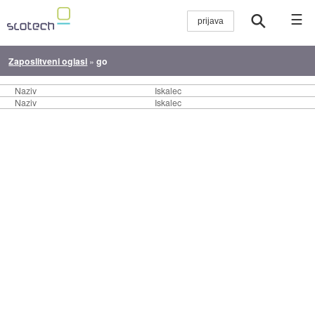
☰
Zaposlitveni oglasi
»
go
Naziv
Iskalec
Naziv
Iskalec