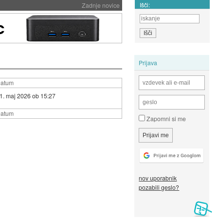
Išči:
Zadnje novice
Prijava
atum
1. maj 2026 ob 15:27
atum
Zapomni si me
nov uporabnik
pozabili geslo?