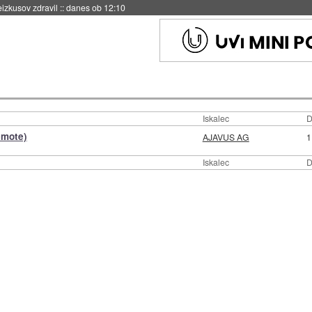
eizkusov zdravil
::
danes ob 12:10
Iskalec
D
emote)
AJAVUS AG
1
Iskalec
D