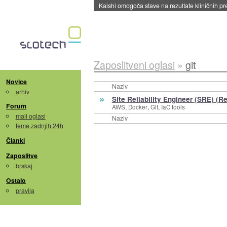
Kalshi omogoča stave na rezultate kliničnih pr
Zaposlitveni oglasi
»
git
Novice
Naziv
arhiv
»
Site Reliability Engineer (SRE) (R
Forum
,
,
,
AWS
Docker
Git
IaC tools
mali oglasi
Naziv
teme zadnjih 24h
Članki
Zaposlitve
brskaj
Ostalo
pravila