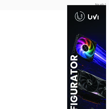
Na vrh ^