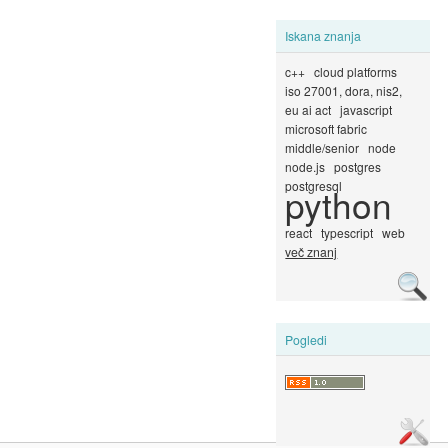
Iskana znanja
c++
cloud platforms
iso 27001, dora, nis2,
eu ai act
javascript
microsoft fabric
middle/senior
node
node.js
postgres
postgresql
python
react
typescript
web
več znanj
Pogledi