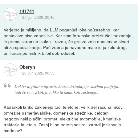
141741
::
27. jun 2026, 20:46
Verjetno je mišljeno, da LLM poganjaš lokalno/zasebno, ker
nastavitve niso zanesljive. Kar smo forumsko preizkušali nazadnje,
je precej skromno izplen - razen, če gre za zelo enostavne stvari
ali za specializacijo. Pač vrama je navadno malo in je zelo drag,
unificiran pomnilnik bi bil dobrodošel.
Oberyn
::
28. jun 2026, 00:53
Dokler digitalno infrastrukturo obvladujejo zasebna podjetja,
tudi če so iz ZDA, jo lahko ta kadarkoli zaklenejo.
Kadarkoli lahko zaklenejo tudi telefone, velik del računalnikov,
omrežne usmerjevalnike, domenske strežnike, celoten
negotovinski plačilni promet, električne avtomobile, kmetijske
traktorje in letala. Zakaj bi se potem sekirali zaradi jezikovnih
modelov?