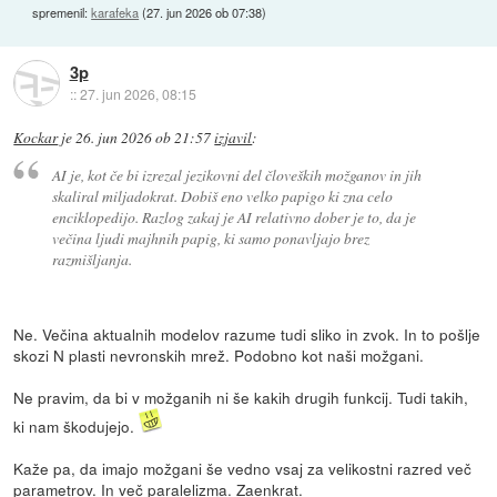
spremenil:
karafeka
(
27. jun 2026 ob 07:38
)
3p
::
27. jun 2026, 08:15
Kockar
je
26. jun 2026 ob 21:57
izjavil
:
AI je, kot če bi izrezal jezikovni del človeških možganov in jih
skaliral miljadokrat. Dobiš eno velko papigo ki zna celo
enciklopedijo. Razlog zakaj je AI relativno dober je to, da je
večina ljudi majhnih papig, ki samo ponavljajo brez
razmišljanja.
Ne. Večina aktualnih modelov razume tudi sliko in zvok. In to pošlje
skozi N plasti nevronskih mrež. Podobno kot naši možgani.
Ne pravim, da bi v možganih ni še kakih drugih funkcij. Tudi takih,
ki nam škodujejo.
Kaže pa, da imajo možgani še vedno vsaj za velikostni razred več
parametrov. In več paralelizma. Zaenkrat.