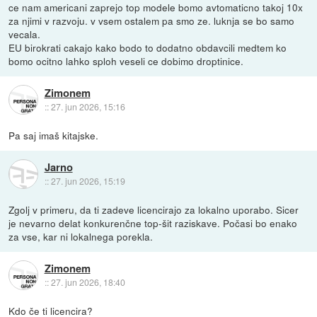
ce nam americani zaprejo top modele bomo avtomaticno takoj 10x
za njimi v razvoju. v vsem ostalem pa smo ze. luknja se bo samo
vecala.
EU birokrati cakajo kako bodo to dodatno obdavcili medtem ko
bomo ocitno lahko sploh veseli ce dobimo droptinice.
Zimonem
::
27. jun 2026, 15:16
Pa saj imaš kitajske.
Jarno
::
27. jun 2026, 15:19
Zgolj v primeru, da ti zadeve licencirajo za lokalno uporabo. Sicer
je nevarno delat konkurenčne top-šit raziskave. Počasi bo enako
za vse, kar ni lokalnega porekla.
Zimonem
::
27. jun 2026, 18:40
Kdo če ti licencira?