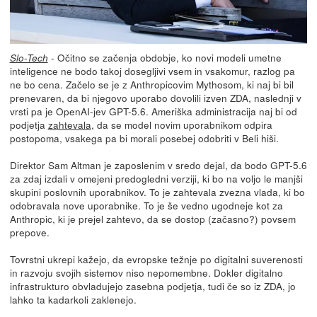
- Očitno se začenja obdobje, ko novi modeli umetne
Slo-Tech
inteligence ne bodo takoj dosegljivi vsem in vsakomur, razlog pa
ne bo cena. Začelo se je z Anthropicovim Mythosom, ki naj bi bil
prenevaren, da bi njegovo uporabo dovolili izven ZDA, naslednji v
vrsti pa je OpenAI-jev GPT-5.6. Ameriška administracija naj bi od
podjetja
zahtevala
, da se model novim uporabnikom odpira
postopoma, vsakega pa bi morali posebej odobriti v Beli hiši.
Direktor Sam Altman je zaposlenim v sredo dejal, da bodo GPT-5.6
za zdaj izdali v omejeni predogledni verziji, ki bo na voljo le manjši
skupini poslovnih uporabnikov. To je zahtevala zvezna vlada, ki bo
odobravala nove uporabnike. To je še vedno ugodneje kot za
Anthropic, ki je prejel zahtevo, da se dostop (začasno?) povsem
prepove.
Tovrstni ukrepi kažejo, da evropske težnje po digitalni suverenosti
in razvoju svojih sistemov niso nepomembne. Dokler digitalno
infrastrukturo obvladujejo zasebna podjetja, tudi če so iz ZDA, jo
lahko ta kadarkoli zaklenejo.