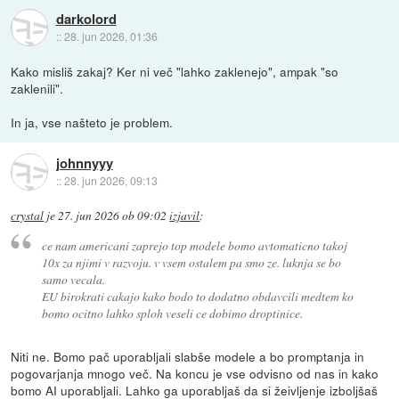
darkolord
::
28. jun 2026, 01:36
Kako misliš zakaj? Ker ni več "lahko zaklenejo", ampak "so
zaklenili".
In ja, vse našteto je problem.
johnnyyy
::
28. jun 2026, 09:13
crystal
je
27. jun 2026 ob 09:02
izjavil
:
ce nam americani zaprejo top modele bomo avtomaticno takoj
10x za njimi v razvoju. v vsem ostalem pa smo ze. luknja se bo
samo vecala.
EU birokrati cakajo kako bodo to dodatno obdavcili medtem ko
bomo ocitno lahko sploh veseli ce dobimo droptinice.
Niti ne. Bomo pač uporabljali slabše modele a bo promptanja in
pogovarjanja mnogo več. Na koncu je vse odvisno od nas in kako
bomo AI uporabljali. Lahko ga uporabljaš da si žeivljenje izboljšaš