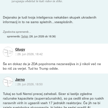
zavajanja obdelat še kak video in slike.
Dejansko je tudi tvoja inteligenca nekakšen skupek ukradenih
informacij in to ne samo spletnih...vsesplošnih.
Zgodovina sprememb…
spremenilo:
Seljak
(
26. jun 2026 ob 18:36
)
Glugy
::
26. jun 2026, 18:42
Še en dokaz da je ZDA popolnoma nezanesljiva in ji nikoli več ne
bo nič za verjet. Tud ko Trump odide.
Jarno
::
26. jun 2026, 18:50
Tukaj so tudi Nemci precej zahebali. Sicer si lastijo zgledne
računske kapacitete (superračunalniki), so pa cedili sline po ruskih
naravnih virih in ugasnili vseh 17 jedrskih reaktorjev. Če jih ne bi
zajela svetobolna glupomanija, bi lahko že sedaj gradili AI