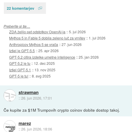
22 komentarjev
Preberite si še…
ZDA želijo pet odstotkov OpenAI-ja
::
5. jul 2026
Mythos 5 in Fable 5 dobila zeleno luč za vrnitev
::
1. jul 2026
Anthropicov Mythos 5 se vrača
::
27. jun 2026
Izšel je GPT-5.5
::
25. apr 2026
GPT-5.2 citira izdelke umetne inteligence
::
25. jan 2026
GPT-5.2 je tu
::
12. dec 2025
Izšel GPT-5.1
::
13. nov 2025
GPT-5 je tu!
::
8. avg 2025
strawman
::
26. jun 2026, 17:01
Če kupite za $1M Trumpovih crypto coinov dobite dostop takoj.
marez
::
26. jun 2026, 18:06