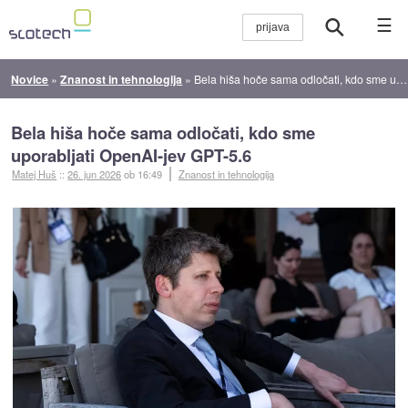
☰
Novice
»
Znanost in tehnologija
»
Bela hiša hoče sama odločati, kdo sme uporabljati OpenAI-jev GPT-5.6
Bela hiša hoče sama odločati, kdo sme
uporabljati OpenAI-jev GPT-5.6
Matej Huš
::
26. jun 2026
ob 16:49
Znanost in tehnologija