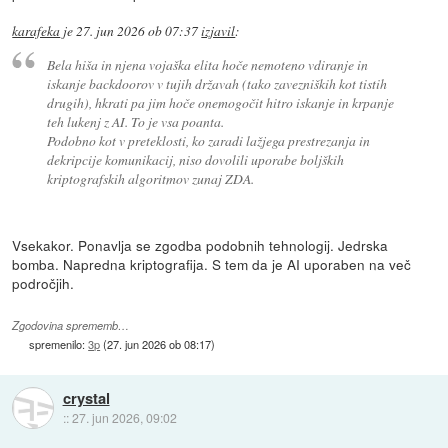
karafeka
je
27. jun 2026 ob 07:37
izjavil
:
Bela hiša in njena vojaška elita hoče nemoteno vdiranje in
iskanje backdoorov v tujih državah (tako zavezniških kot tistih
drugih), hkrati pa jim hoče onemogočit hitro iskanje in krpanje
teh lukenj z AI. To je vsa poanta.
Podobno kot v preteklosti, ko zaradi lažjega prestrezanja in
dekripcije komunikacij, niso dovolili uporabe boljških
kriptografskih algoritmov zunaj ZDA.
Vsekakor. Ponavlja se zgodba podobnih tehnologij. Jedrska
bomba. Napredna kriptografija. S tem da je AI uporaben na več
področjih.
Zgodovina sprememb…
spremenilo:
3p
(
27. jun 2026 ob 08:17
)
crystal
::
27. jun 2026, 09:02