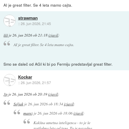
AI je great filter. Se 4 leta mamo cajta.
strawman
::
26. jun 2026, 21:45
ššš
je
26. jun 2026 ob 21:18
izjavil
:
AI je great filter. Se 4 leta mamo cajta.
Smo se daleč od AGI ki bi po Fermiju predstavljal great filter.
Kockar
::
26. jun 2026, 21:57
3p
je
26. jun 2026 ob 20:19
izjavil
:
Seljak
je
26. jun 2026 ob 18:34
izjavil
:
marez
je
26. jun 2026 ob 18:06
izjavil
:
Kakšna umetna inteligenca - to je še
svetlobna leta od tega. To je navadna