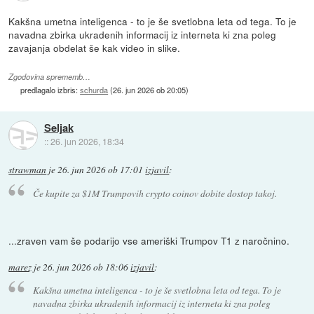
Kakšna umetna inteligenca - to je še svetlobna leta od tega. To je
navadna zbirka ukradenih informacij iz interneta ki zna poleg
zavajanja obdelat še kak video in slike.
Zgodovina sprememb…
predlagalo izbris:
schurda
(
26. jun 2026 ob 20:05
)
Seljak
::
26. jun 2026, 18:34
strawman
je
26. jun 2026 ob 17:01
izjavil
:
Če kupite za $1M Trumpovih crypto coinov dobite dostop takoj.
...zraven vam še podarijo vse ameriški Trumpov T1 z naročnino.
marez
je
26. jun 2026 ob 18:06
izjavil
:
Kakšna umetna inteligenca - to je še svetlobna leta od tega. To je
navadna zbirka ukradenih informacij iz interneta ki zna poleg