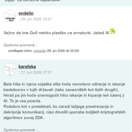
endelin
::
26. jun 2026, 23:27
Važno da ima Golf mehko plastiko na armaturki. Jebeš AI
Zgodovina sprememb…
predlagalo izbris:
schurda
(
26. jun 2026 ob 23:33
)
karafeka
::
27. jun 2026, 07:37
Bela hiša in njena vojaška elita hoče nemoteno vdiranje in iskanje
backdoorov v tujih državah (tako zavezniških kot tistih drugih),
hkrati pa jim hoče onemogočit hitro iskanje in krpanje teh lukenj z
AI. To je vsa poanta.
Podobno kot v preteklosti, ko zaradi lažjega prestrezanja in
dekripcije komunikacij, niso dovolili uporabe boljških kriptografskih
algoritmov zunaj ZDA.
Zgodovina sprememb…