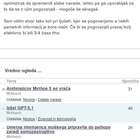
optimiziraš da spremeniš slabe navade, lahko pa ga uporabljaš za
to da se z njim pogovarjaš - mogoče še skregaš.
Sam vidim stvar tako kot pri ljudeh, kjer se pogovarjamo a nekih
pametnih informacij je bore malo. Če bi se pogovarjali precej bolj
efektivno bi bili 3/4 časa tiho.
Vredno ogleda ...
Tema
Sporočila
»
Anthropicov Mythos 5 se vrača
31
McHusch
Oddelek:
Novice
/
Ostale najave
»
Izšel GPT-5.1
40
McHusch
Oddelek:
Novice
/
Znanost in tehnologija
»
Umetna inteligenca moškega pripravila do psihoze
29
zaradi samozastrupitve
McHusch