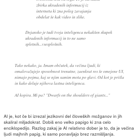
zbirka ukradenih informacij iz
interneta ki zna poleg zavajanja
obdelat še kak video in slike.
Dejansko je tudi tvoja inteligenca nekakšen skupek
ukradenih informacij in to ne samo
spletnih...vsesplošnih.
Tako nekako, ja. Imam občutek, da večina ljudi, ki
omalovažujejo sposobnost trenutne, zaenkrat res še omejene UI,
nimajo pojma, kaj se njim samim mota po glavi. Od kot je prišla
in kako deluje njihova lastna inteligenca.
AI kopira. Mi pa? "Dwarfs on the shoulders of giants..."
AI je, kot če bi izrezal jezikovni del človeških možganov in jih
skaliral miljadokrat. Dobiš eno velko papigo ki zna celo
enciklopedijo. Razlog zakaj je AI relativno dober je to, da je večina
ljudi majhnih papig, ki samo ponavljajo brez razmišljanja.