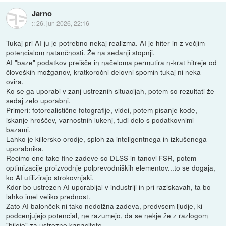
Jarno
::
26. jun 2026, 22:16
Tukaj pri AI-ju je potrebno nekaj realizma. AI je hiter in z večjim
potencialom natančnosti. Že na sedanji stopnji.
AI "baze" podatkov preišče in načeloma permutira n-krat hitreje od
človeških možganov, kratkoročni delovni spomin tukaj ni neka
ovira.
Ko se ga uporabi v zanj ustreznih situacijah, potem so rezultati že
sedaj zelo uporabni.
Primeri: fotorealistične fotografije, videi, potem pisanje kode,
iskanje hroščev, varnostnih lukenj, tudi delo s podatkovnimi
bazami.
Lahko je killersko orodje, sploh za inteligentnega in izkušenega
uporabnika.
Recimo ene take fine zadeve so DLSS in tanovi FSR, potem
optimizacije proizvodnje polprevodniških elementov...to se dogaja,
ko AI utilizirajo strokovnjaki.
Kdor bo ustrezen AI uporabljal v industriji in pri raziskavah, ta bo
lahko imel veliko prednost.
Zato AI balonček ni tako nedolžna zadeva, predvsem ljudje, ki
podcenjujejo potencial, ne razumejo, da se nekje že z razlogom
"bijejo" za ustrezne kapacitete.