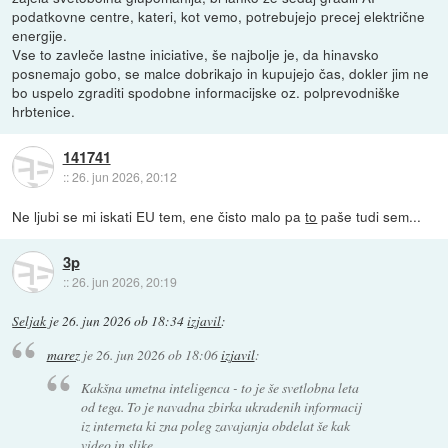
podatkovne centre, kateri, kot vemo, potrebujejo precej električne
energije.
Vse to zavleče lastne iniciative, še najbolje je, da hinavsko
posnemajo gobo, se malce dobrikajo in kupujejo čas, dokler jim ne
bo uspelo zgraditi spodobne informacijske oz. polprevodniške
hrbtenice.
141741
::
26. jun 2026, 20:12
Ne ljubi se mi iskati EU tem, ene čisto malo pa
to
paše tudi sem...
3p
::
26. jun 2026, 20:19
Seljak
je
26. jun 2026 ob 18:34
izjavil
:
marez
je
26. jun 2026 ob 18:06
izjavil
:
Kakšna umetna inteligenca - to je še svetlobna leta
od tega. To je navadna zbirka ukradenih informacij
iz interneta ki zna poleg zavajanja obdelat še kak
video in slike.