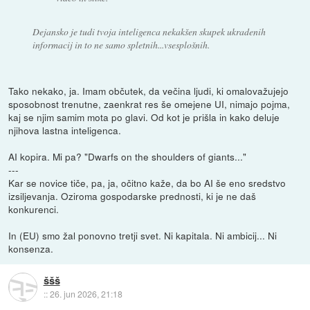
Dejansko je tudi tvoja inteligenca nekakšen skupek ukradenih
informacij in to ne samo spletnih...vsesplošnih.
Tako nekako, ja. Imam občutek, da večina ljudi, ki omalovažujejo
sposobnost trenutne, zaenkrat res še omejene UI, nimajo pojma,
kaj se njim samim mota po glavi. Od kot je prišla in kako deluje
njihova lastna inteligenca.
AI kopira. Mi pa? "Dwarfs on the shoulders of giants..."
---
Kar se novice tiče, pa, ja, očitno kaže, da bo AI še eno sredstvo
izsiljevanja. Oziroma gospodarske prednosti, ki je ne daš
konkurenci.
In (EU) smo žal ponovno tretji svet. Ni kapitala. Ni ambicij... Ni
konsenza.
ššš
::
26. jun 2026, 21:18