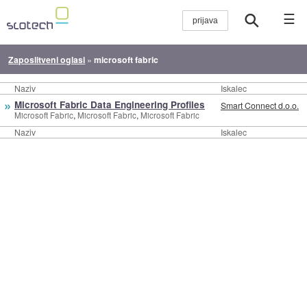
☰
Zaposlitveni oglasi
»
microsoft fabric
Naziv
Iskalec
»
Microsoft Fabric Data Engineering Profiles
Smart Connect d.o.o.
,
,
Microsoft Fabric
Microsoft Fabric
Microsoft Fabric
Naziv
Iskalec