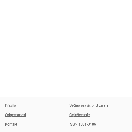
Pravila
Večina pravic pridržanih
Odgovornost
Oglaševanje
Kontakt
ISSN 1581-0186