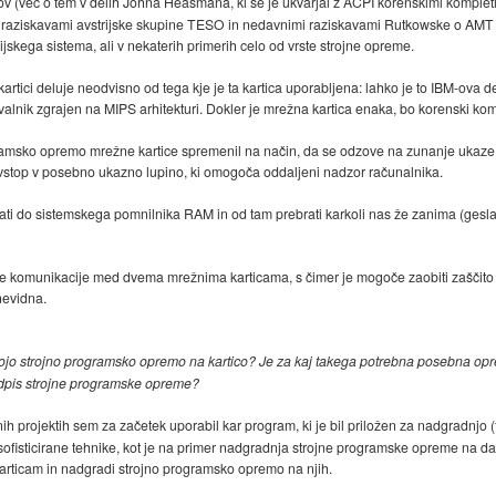
tov (več o tem v delih Johna Heasmana, ki se je ukvarjal z ACPI korenskimi kompleti,
 raziskavami avstrijske skupine TESO in nedavnimi raziskavami Rutkowske o AMT k
skega sistema, ali v nekaterih primerih celo od vrste strojne opreme.
rtici deluje neodvisno od tega kje je ta kartica uporabljena: lahko je to IBM-ova d
alnik zgrajen na MIPS arhitekturi. Dokler je mrežna kartica enaka, bo korenski kom
rogramsko opremo mrežne kartice spremenil na način, da se odzove na zunanje ukaze
a vstop v posebno ukazno lupino, ki omogoča oddaljeni nadzor računalnika.
i do sistemskega pomnilnika RAM in od tam prebrati karkoli nas že zanima (gesla,
e komunikacije med dvema mrežnima karticama, s čimer je mogoče zaobiti zaščito 
nevidna.
vojo strojno programsko opremo na kartico? Je za kaj takega potrebna posebna opre
podpis strojne programske opreme?
ih projektih sem za začetek uporabil kar program, ki je bil priložen za nadgradnjo (t
 sofisticirane tehnike, kot je na primer nadgradnja strojne programske opreme na d
karticam in nadgradi strojno programsko opremo na njih.