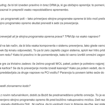
uting
, če bi bil izveden pravilno in brez DRM-ja, ki ga običajno spremlja: to pome
e-ta zaznal in preprečil vsako nepooblaščeno spremembo.
 po programski poti – tako primerjavo strojne programske opreme bi bilo moč prelisi
o strojno programsko opremo skušal prenesti k sebi za preverjanje.
e preverjati ali je strojna programska oprema prava? TPM čip na vsako napravo?
M na tak način, da bi bila vsaka komponenta v sistemu preverjena, tako glede varnost
nek čip kmalu odpovedal). To pa bi zelo zapletlo zagon sistema, sploh ker hitro pri
em redu? Kako bi pravilno in še pomembneje, kako bi varno izvršili omrežni zagon
ne gre za trivialno zadevo: če želimo pognati WOL paket, potem je potrebno najprej
 kartice? Se da to preverjanje morda izvesti kasneje? Kako pa potem vedeti, da m
M predstavljala za druge naprave na PCI vodilu? Paranoja tu povsem lahko seže do
amestil zlonamerno kodo?
 z novim računalnikom, dobiš za Božič še prednameščeno prikrito omrežje. To je ed
enjeno strojno programsko opremo tik pred božično nakupovalno mrzlico. Dell razp
planetu distribuira DHL. Ni načina, da bi ugotovili izvor in širjenje okužbe, ker sist