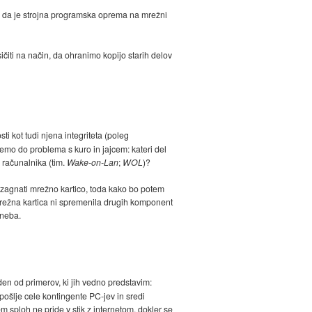
ni, da je strojna programska oprema na mrežni
čiti na način, da ohranimo kopijo starih delov
i kot tudi njena integriteta (poleg
demo do problema s kuro in jajcem: kateri del
 računalnika (tim.
Wake-on-Lan
;
WOL
)?
 zagnati mrežno kartico, toda kako bo potem
režna kartica ni spremenila drugih komponent
 neba.
en od primerov, ki jih vedno predstavim:
ošlje cele kontingente PC-jev in sredi
em sploh ne pride v stik z internetom, dokler se