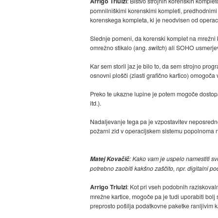
Arrigo Triulzi
: Bistvo strojnih korenskih komple
pomnilniškimi korenskimi kompleti, predhodnimi
korenskega kompleta, ki je neodvisen od operacij
Slednje pomeni, da korenski komplet na mrežni ka
omrežno stikalo (ang.
switch
) ali SOHO usmerjev
Kar sem storil jaz je bilo to, da sem strojno p
osnovni plošči (zlasti grafično kartico) omogoč
Preko te ukazne lupine je potem mogoče dostopat
itd.).
Nadaljevanje tega pa je vzpostavitev neposredn
požarni zid v operacijskem sistemu popolnoma 
Matej Kovačič
: Kako vam je uspelo namestiti s
potrebno zaobiti kakšno zaščito, npr. digitalni 
Arrigo Triulzi
: Kot pri vseh podobnih raziskovaln
mrežne kartice, mogoče pa je tudi uporabiti bolj
preprosto pošilja podatkovne paketke ranljivim 