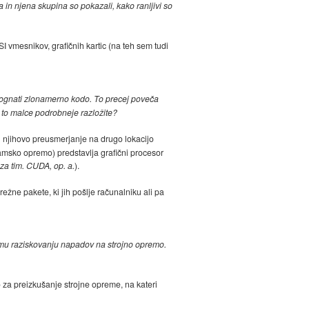
in njena skupina so pokazali, kako ranljivi so
I vmesnikov, grafičnih kartic (na teh sem tudi
m pognati zlonamerno kodo. To precej poveča
o to malce podrobneje razložite?
in njihovo preusmerjanje na drugo lokacijo
amsko opremo) predstavlja grafični procesor
 za tim. CUDA, op. a.
).
režne pakete, ki jih pošlje računalniku ali pa
nemu raziskovanju napadov na strojno opremo.
 za preizkušanje strojne opreme, na kateri