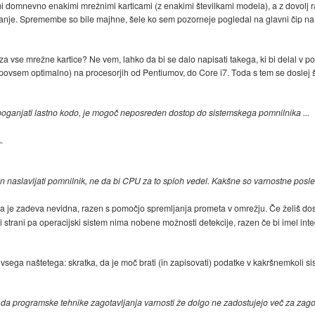
i domnevno enakimi mrežnimi karticami (z enakimi številkami modela), a z dovolj r
 zanje. Spremembe so bile majhne, šele ko sem pozorneje pogledal na glavni čip na 
 za vse mrežne kartice? Ne vem, lahko da bi se dalo napisati takega, ki bi delal v p
povsem optimalno) na procesorjih od Pentiumov, do Core i7. Toda s tem se doslej š
 poganjati lastno kodo, je mogoč neposreden dostop do sistemskega pomnilnika ...
.
in naslavljati pomnilnik, ne da bi CPU za to sploh vedel. Kakšne so varnostne posl
, da je zadeva nevidna, razen s pomočjo spremljanja prometa v omrežju. Če želiš dos
 strani pa operacijski sistem nima nobene možnosti detekcije, razen če bi imel int
sega naštetega: skratka, da je moč brati (in zapisovati) podatke v kakršnemkoli sist
 da programske tehnike zagotavljanja varnosti že dolgo ne zadostujejo več za zagotav