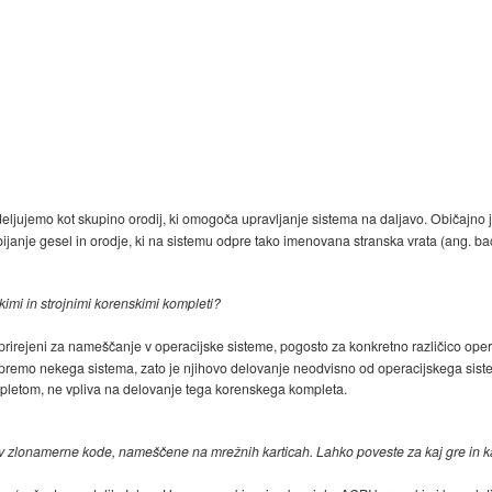
ljujemo kot skupino orodij, ki omogoča upravljanje sistema na daljavo. Običajno j
zbijanje gesel in orodje, ki na sistemu odpre tako imenovana stranska vrata (ang. ba
imi in strojnimi korenskimi kompleti?
prirejeni za nameščanje v operacijske sisteme, pogosto za konkretno različico ope
premo nekega sistema, zato je njihovo delovanje neodvisno od operacijskega si
mpletom, ne vpliva na delovanje tega korenskega kompleta.
tev zlonamerne kode, nameščene na mrežnih karticah. Lahko poveste za kaj gre in ka