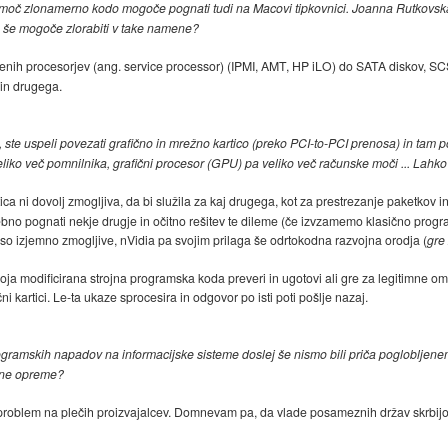
e moč zlonamerno kodo mogoče pognati tudi na Macovi tipkovnici. Joanna Rutkovska 
 je še mogoče zlorabiti v take namene?
tvenih procesorjev (ang. service processor) (IPMI, AMT, HP iLO) do SATA diskov, SCS
 in drugega.
ate, ste uspeli povezati grafično in mrežno kartico (preko PCI-to-PCI prenosa) in ta
veliko več pomnilnika, grafični procesor (GPU) pa veliko več računske moči ... Lahk
ca ni dovolj zmogljiva, da bi služila za kaj drugega, kot za prestrezanje paketkov 
bno pognati nekje drugje in očitno rešitev te dileme (če izvzamemo klasično progr
 so izjemno zmogljive, nVidia pa svojim prilaga še odrtokodna razvojna orodja (
gre
 moja modificirana strojna programska koda preveri in ugotovi ali gre za legitimne om
i kartici. Le-ta ukaze sprocesira in odgovor po isti poti pošlje nazaj.
rogramskih napadov na informacijske sisteme doslej še nismo bili priča pogloblje
ojne opreme?
ta problem na plečih proizvajalcev. Domnevam pa, da vlade posameznih držav skrbijo