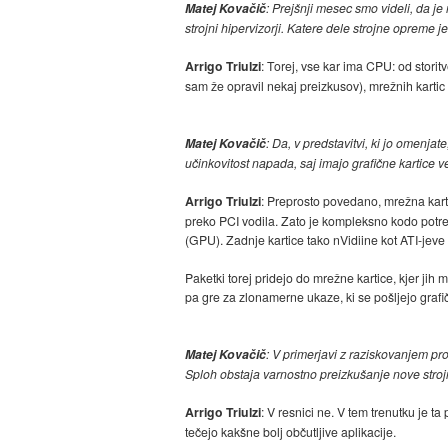
Matej Kovačič
: Prejšnji mesec smo videli, da j
strojni hipervizorji. Katere dele strojne opreme
Arrigo Triulzi
: Torej, vse kar ima CPU: od stori
sam že opravil nekaj preizkusov), mrežnih kartic
Matej Kovačič
: Da, v predstavitvi, ki jo omenj
učinkovitost napada, saj imajo grafične kartice 
Arrigo Triulzi
: Preprosto povedano, mrežna karti
preko PCI vodila. Zato je kompleksno kodo potre
(GPU). Zadnje kartice tako nVidiine kot ATI-jeve
Paketki torej pridejo do mrežne kartice, kjer jih
pa gre za zlonamerne ukaze, ki se pošljejo grafičn
Matej Kovačič
: V primerjavi z raziskovanjem p
Sploh obstaja varnostno preizkušanje nove str
Arrigo Triulzi
: V resnici ne. V tem trenutku je 
tečejo kakšne bolj občutljive aplikacije.