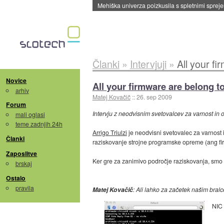
Evropska vesoljska agencija razvija svojo rak
Članki
»
Intervjuji
»
All your fi
Novice
All your firmware are belong t
arhiv
Matej Kovačič
::
26. sep 2009
Forum
Intervju z neodvisnim svetovalcev za varnost in 
mali oglasi
teme zadnjih 24h
Arrigo Triulzi
je neodvisni svetovalec za varnost i
Članki
raziskovanje strojne programske opreme (ang f
Zaposlitve
Ker gre za zanimivo področje raziskovanja, smo s
brskaj
Ostalo
pravila
Matej Kovačič
: Ali lahko za začetek našim bralc
NIC 