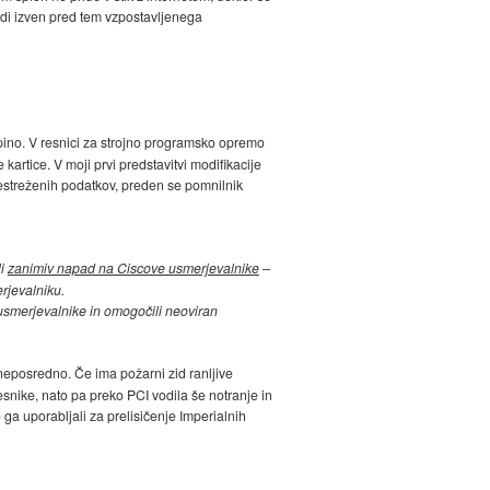
odi izven pred tem vzpostavljenega
upino. V resnici za strojno programsko opremo
rtice. V moji prvi predstavitvi modifikacije
restreženih podatkov, preden se pomnilnik
li
zanimiv napad na Ciscove usmerjevalnike
–
rjevalniku.
a usmerjevalnike in omogočili neoviran
d neposredno. Če ima požarni zid ranljive
ike, nato pa preko PCI vodila še notranje in
 uporabljali za prelisičenje Imperialnih