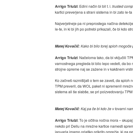
Arrigo Triulzi
: Edini način bi bil t. i.
trusted comp
kartici preverjena s strani sistema in bi zato l
Najverjetneje pa ni preprostega načina detekcije
le-te, in ki bi jih po potrebi prikazali, če bi kd
Matej Kovačič
: Kako bi bilo torej sploh mogoč
Arrigo Triulzi
: Načeloma tako, da bi vključili TP
varnostnega pregleda bi bilo lepo vedeti, da bo 
strojne opreme naj se zažene in v kakšnem vrstn
Ko začneš razmišljati o tem se zaveš, da sploh 
TPM preveril, da WOL paket ni spremenil mrežne
sistema ali še slabše, se pri poizvedovanju TP
Matej Kovačič
: Kaj pa če bi kdo že v tovarni n
Arrigo Triulzi
: To je očitna nočna mora – skupaj
nekdo pri Dellu na mrežne kartice namesti sprem
januarja imamo orjaško prikrito omrežje, ki ga po 