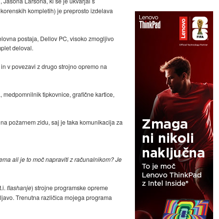
 Jasona Larsona, ki se je ukvarjal s
orenskih kompletih) je preprosto izdelava
elovna postaja, Dellov PC, visoko zmogljivo
plet deloval.
 in v povezavi z drugo strojno opremo na
 medpomnilnik tipkovnice, grafične kartice,
na požarnem zidu, saj je taka komunikacija za
ma ali je to moč napraviti z računalnikom? Je
.i.
flashanje
) strojne programske opreme
aljavo. Trenutna različica mojega programa