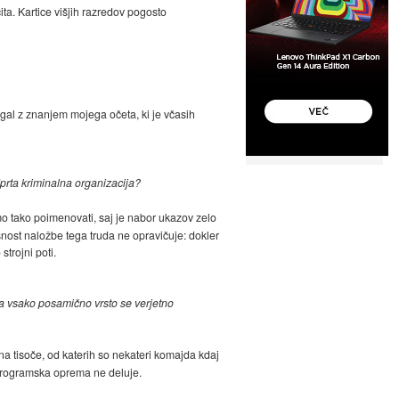
ita. Kartice višjih razredov pogosto
agal z znanjem mojega očeta, ki je včasih
dprta kriminalna organizacija?
mo tako poimenovati, saj je nabor ukazov zelo
nost naložbe tega truda ne opravičuje: dokler
strojni poti.
 za vsako posamično vrsto se verjetno
 na tisoče, od katerih so nekateri komajda kdaj
 programska oprema ne deluje.