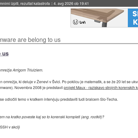
eto za večkratno uporabo
::
4. avg 2026 ob 19:41
rmware are belong to us
o us
omrežja Arrigom Triulziem.
n omrežja, ki deluje v Ženevi v Švici. Po poklicu je matematik, a se že 20 let se uk
irmware). Novembra 2008 je predstavil
projekt Maux - raziskavo strojnih korenskih 
e odločili temo v kratkem intervjuju predstaviti tudi bralcem Slo-Techa.
em na kratko poveste kaj so to korenski kompleti (ang. rootkit)?
SSH v akciji