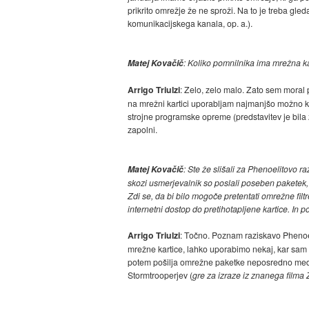
prikrito omrežje že ne sproži. Na to je treba g
komunikacijskega kanala, op. a.).
Matej Kovačič
: Koliko pomnilnika ima mrežna k
Arrigo Triulzi
: Zelo, zelo malo. Zato sem moral 
na mrežni kartici uporabljam najmanjšo možno ko
strojne programske opreme (predstavitev je bila
zapolni.
Matej Kovačič
: Ste že slišali za Phenoelitovo 
skozi usmerjevalnik so poslali poseben paketek,
Zdi se, da bi bilo mogoče pretentati omrežne filtr
internetni dostop do pretihotapljene kartice. In p
Arrigo Triulzi
: Točno. Poznam raziskavo Phenoelit
mrežne kartice, lahko uporabimo nekaj, kar sa
potem pošilja omrežne paketke neposredno med d
Stormtrooperjev (
gre za izraze iz znanega filma 