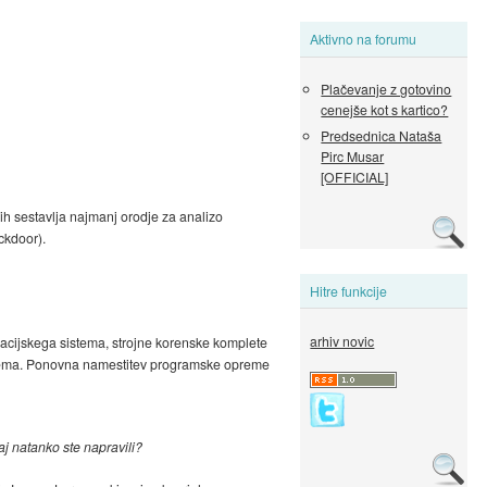
Aktivno na forumu
Plačevanje z gotovino
cenejše kot s kartico?
Predsednica Nataša
Pirc Musar
[OFFICIAL]
ih sestavlja najmanj orodje za analizo
ckdoor).
Hitre funkcije
arhiv novic
racijskega sistema, strojne korenske komplete
stema. Ponovna namestitev programske opreme
j natanko ste napravili?