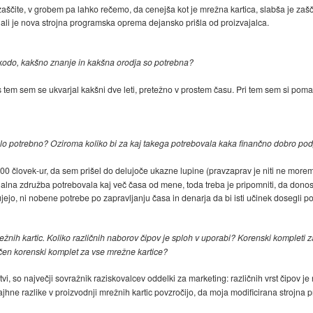
 zaščite, v grobem pa lahko rečemo, da cenejša kot je mrežna kartica, slabša je zašč
, ali je nova strojna programska oprema dejansko prišla od proizvajalca.
no kodo, kakšno znanje in kakšna orodja so potrebna?
 s tem sem se ukvarjal kakšni dve leti, pretežno v prostem času. Pri tem sem si pom
e bilo potrebno? Oziroma koliko bi za kaj takega potrebovala kaka finančno dobro po
 500 človek-ur, da sem prišel do delujoče ukazne lupine (pravzaprav je niti ne more
alna združba potrebovala kaj več časa od mene, toda treba je pripomniti, da donos
jejo, ni nobene potrebe po zapravljanju časa in denarja da bi isti učinek dosegli po 
režnih kartic. Koliko različnih naborov čipov je sploh v uporabi? Korenski kompleti
ričen korenski komplet za vse mrežne kartice?
tvi, so največji sovražnik raziskovalcev oddelki za marketing: različnih vrst čipov je
ne razlike v proizvodnji mrežnih kartic povzročijo, da moja modificirana strojna