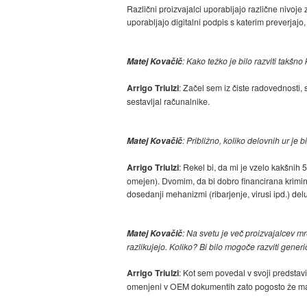
Različni proizvajalci uporabljajo različne nivoje
uporabljajo digitalni podpis s katerim preverjajo
Matej Kovačič
: Kako težko je bilo razviti takš
Arrigo Triulzi
: Začel sem iz čiste radovednosti,
sestavljal računalnike.
Matej Kovačič
: Približno, koliko delovnih ur j
Arrigo Triulzi
: Rekel bi, da mi je vzelo kakšnih
omejen). Dvomim, da bi dobro financirana krimin
dosedanji mehanizmi (ribarjenje, virusi ipd.) delu
Matej Kovačič
: Na svetu je več proizvajalcev m
razlikujejo. Koliko? Bi bilo mogoče razviti gene
Arrigo Triulzi
: Kot sem povedal v svoji predstavi
omenjeni v OEM dokumentih zato pogosto že majh