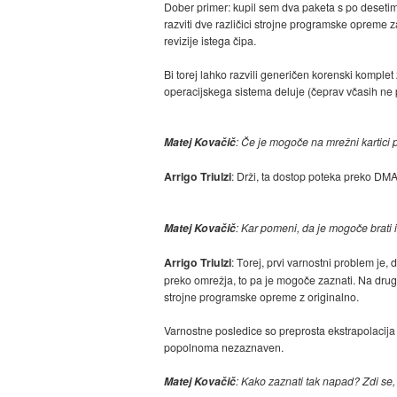
Dober primer: kupil sem dva paketa s po desetim
razviti dve različici strojne programske opreme
revizije istega čipa.
Bi torej lahko razvili generičen korenski komplet
operacijskega sistema deluje (čeprav včasih ne 
Matej Kovačič
: Če je mogoče na mrežni kartici
Arrigo Triulzi
: Drži, ta dostop poteka preko DMA
Matej Kovačič
: Kar pomeni, da je mogoče brati 
Arrigo Triulzi
: Torej, prvi varnostni problem je
preko omrežja, to pa je mogoče zaznati. Na drugi
strojne programske opreme z originalno.
Varnostne posledice so preprosta ekstrapolacija v
popolnoma nezaznaven.
Matej Kovačič
: Kako zaznati tak napad? Zdi se,