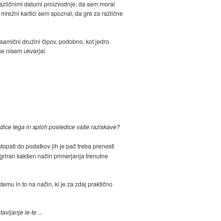
azličnimi datumi proizvodnje, da sem moral
mrežni kartici sem spoznal, da gre za različne
osamični družini čipov, podobno, kot jedro
e nisem ukvarjal.
edice tega in sploh posledice vaše raziskave?
topati do podatkov jih je pač treba prenesti
egriran kakšen način primerjanja trenutne
emu in to na način, ki je za zdaj praktično
ljanje le-te ...