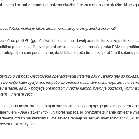
ledati kot na tim. out-of-band mehanizem okužbe (gre za mehanizem okužbe, ki se zg
artica? Kako velika je lahko zlonamerna strojna programska oprema?
poseči še po GPU (grafični kartici), da bi imel dovolj pomnilnika za svojo ukazno l
ličino pomnilnika, čim več podatkov oz. ukazov se prenaša preko DMA do grafične ka
 zaprtega tipa) sem podal oceno, da bi bilo mogoče hraniti za približno 5 sekund p
raziskavo o varnosti Ciscotovega operacijskega sistema IOS?
Lansko leto
so prikaza
 s pomočjo katerega je npr. mogoče spreminjati nastavitve požarnega zidu na usme
e na način, da bi v podjetje pretihotapili mrežno kartico, prek nje odznotraj vdrli n
otem ... meja ni več?
ea, toda boljši trik kot tihotapiti mrežno kartico v podjetje, je prevzeti požarni zi
m imenujem »
Jedi Packet Trick
«. Najprej napadalec prevzame zunanje omrežne vmesn
vema mrežnima karticama. Ime seveda temelji na Jedijevskem Mind Tricku, ki so ga
Zvezdne steze, op. a.
).