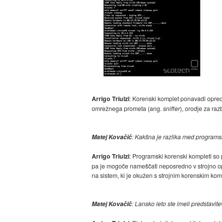
Arrigo Triulzi
: Korenski komplet ponavadi oprede
omrežnega prometa (ang.
sniffer
), orodje za ra
Matej Kovačič
: Kakšna je razlika med programsk
Arrigo Triulzi
: Programski korenski kompleti so 
pa je mogoče nameščati neposredno v strojno o
na sistem, ki je okužen s strojnim korenskim ko
Matej Kovačič
: Lansko leto ste imeli predstavi