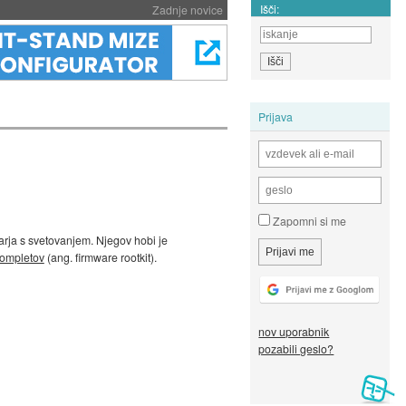
Išči:
Zadnje novice
Prijava
Zapomni si me
varja s svetovanjem. Njegov hobi je
kompletov
(ang. firmware rootkit).
nov uporabnik
pozabili geslo?