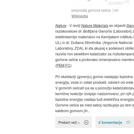
preprosta gorivna celica
vir:
Wikipedia
Nature
- V reviji
Nature Materials
so objavili
član
raziskovalcev dr. Boštjana Genoria (Laboratorij 
elektrokemijo materialov na Kemijskem inštitutu
UL) in dr. Dušana Strmčnika, (Argonne National
Laboratory, ZDA), ki sta skupaj s sodelavci oblik
razvila nov selektivni katalizator za nizkotemper
gorivne celice s protonsko izmenjevalno membr
(
PEM FC
).
Pri oksidaciji (gorenju) goriva nastajajo toplotna
energija, voda in ostali produkti, odvisni od vrste
V gorivnih celicah pa se s pomočjo katalizatorje
kemične reakcije izvajajo nadzorovano, pri njih 
toplotne energije nastaja tudi električna energija
Gorivne celice se med seboj razlikujejo po tem s
kakšnim gorivom jih...
2 komentarja
Preberi več »