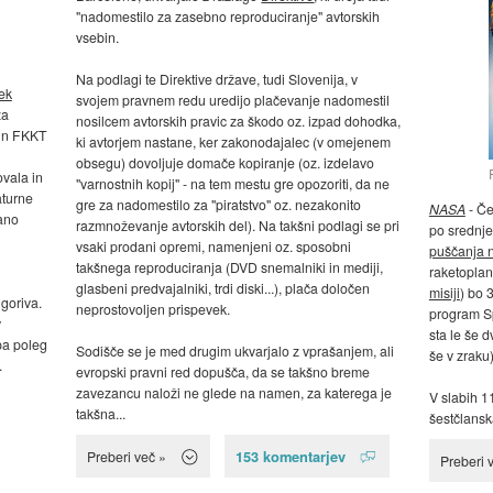
"nadomestilo za zasebno reproduciranje" avtorskih
vsebin.
Na podlagi te Direktive države, tudi Slovenija, v
ek
svojem pravnem redu uredijo plačevanje nadomestil
za
nosilcem avtorskih pravic za škodo oz. izpad dohodka,
 in FKKT
ki avtorjem nastane, ker zakonodajalec (v omejenem
obsegu) dovoljuje domače kopiranje (oz. izdelavo
ovala in
"varnostnih kopij" - na tem mestu gre opozoriti, da ne
aturne
gre za nadomestilo za "piratstvo" oz. nezakonito
NASA
- Če
ano
razmnoževanje avtorskih del). Na takšni podlagi se pri
po srednj
vsaki prodani opremi, namenjeni oz. sposobni
puščanja 
takšnega reproduciranja (DVD snemalniki in mediji,
raketoplan
glasbeni predvajalniki, trdi diski...), plača določen
misiji
) bo 
 goriva.
neprostovoljen prispevek.
program Sp
v
sta le še 
pa poleg
Sodišče se je med drugim ukvarjalo z vprašanjem, ali
še v zraku)
.
evropski pravni red dopušča, da se takšno breme
zavezancu naloži ne glede na namen, za katerega je
V slabih 11
takšna...
šestčlansk
153 komentarjev
Preberi več »
Preberi 