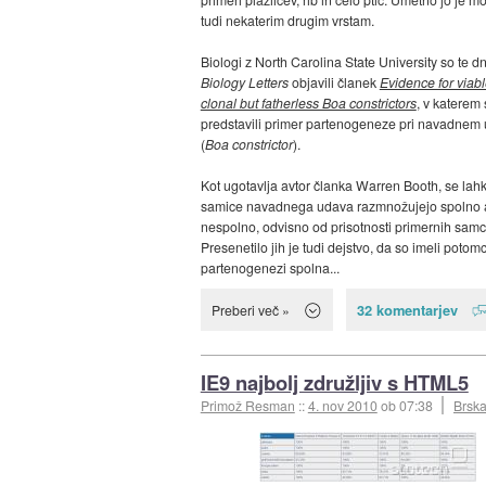
tudi nekaterim drugim vrstam.
Biologi z North Carolina State University so te dn
Biology Letters
objavili članek
Evidence for viabl
clonal but fatherless Boa constrictors
, v katerem
predstavili primer partenogeneze pri navadnem
(
Boa constrictor
).
Kot ugotavlja avtor članka Warren Booth, se lah
samice navadnega udava razmnožujejo spolno a
nespolno, odvisno od prisotnosti primernih samc
Presenetilo jih je tudi dejstvo, da so imeli potom
partenogenezi spolna...
32 komentarjev
Preberi več »
IE9 najbolj združljiv s HTML5
Primož Resman
::
4. nov 2010
ob 07:38
Brska