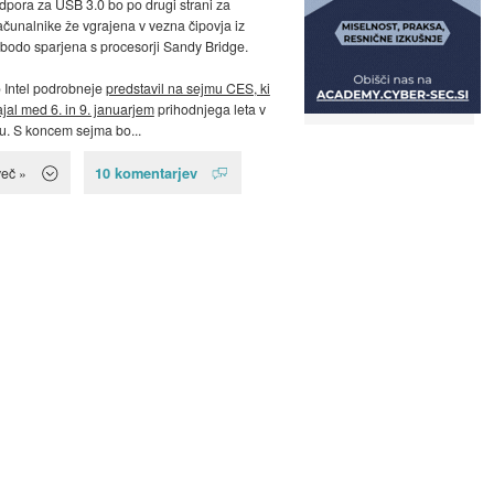
dpora za USB 3.0 bo po drugi strani za
čunalnike že vgrajena v vezna čipovja iz
ki bodo sparjena s procesorji Sandy Bridge.
 Intel podrobneje
predstavil na sejmu CES, ki
jal med 6. in 9. januarjem
prihodnjega leta v
. S koncem sejma bo...
10 komentarjev
več »