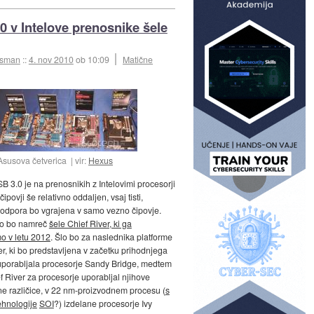
0 v Intelove prenosnike šele
esman
::
4. nov 2010
ob 10:09
Matične
Asusova četverica
vir:
Hexus
B 3.0 je na prenosnikih z Intelovimi procesorji
čipovji še relativno oddaljen, vsaj tisti,
odpora bo vgrajena v samo vezno čipovje.
no bo namreč
šele Chief River, ki ga
o v letu 2012
. Šlo bo za naslednika platforme
r, ki bo predstavljena v začetku prihodnjega
 uporabljala procesorje Sandy Bridge, medtem
f River za procesorje uporabljal njihove
 različice, v 22 nm-proizvodnem procesu (
s
ehnologije
SOI
?) izdelane procesorje Ivy