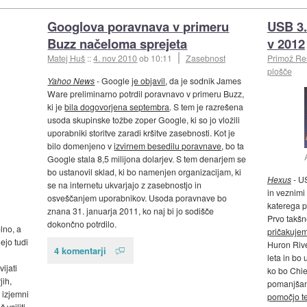
Googlova poravnava v primeru
USB 3.
Buzz načeloma sprejeta
v 2012
Matej Huš
::
4. nov 2010
ob 10:11
Zasebnost
Primož R
plošče
Yahoo News
- Google
je objavil
, da je sodnik James
Ware preliminarno potrdil poravnavo v primeru Buzz,
ki je
bila dogovorjena septembra
. S tem je razrešena
usoda skupinske tožbe zoper Google, ki so jo vložili
uporabniki storitve zaradi kršitve zasebnosti. Kot je
bilo domenjeno v
izvirnem besedilu poravnave
, bo ta
Google stala 8,5 milijona dolarjev. S tem denarjem se
bo ustanovil sklad, ki bo namenjen organizacijam, ki
Hexus
- US
se na internetu ukvarjajo z zasebnostjo in
in veznimi 
osveščanjem uporabnikov. Usoda poravnave bo
katerega p
znana 31. januarja 2011, ko naj bi jo sodišče
Prvo takš
dokončno potrdilo.
lno, a
pričakujem
ejo tudi
Huron Rive
4 komentarji
leta in bo
ijati
ko bo Chie
jih,
pomanjšane
 izjemni
pomočjo t
 vsiliti