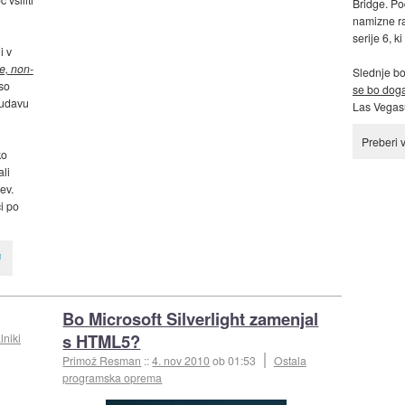
Bridge. Po
namizne ra
serije 6, 
i v
e, non-
Slednje bo
 so
se bo doga
 udavu
Las Vegasu
Preberi 
ko
li
ev.
ci po
Bo Microsoft Silverlight zamenjal
s HTML5?
lniki
Primož Resman
::
4. nov 2010
ob 01:53
Ostala
programska oprema