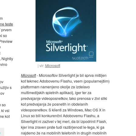
om
ne teste
V prvem
ki so
 Preview
0
x
 Nightly
ovino
vir:
Microsoft
Microsoft
- Microsoftov Silverlight je bil sprva mišljen
kot tekmec Adobovemu Flashu, vsem (popularnejšim)
ov
platformam namenjeno okolje za izdelavo
užljiv s
multimedijskih spletnih aplikacij, iger ter za
lov
predvajanje videoposnetkov, tako prenosa v živi sliki
kot predvajanja že posnetih in obdelanih
m so
videoposnetkov. S klienti za Windows, Mac OS X in
ki vsi
Linux so bili konkurenčni Adobovemu Flashu, a
ome kot
Silverlight ni zaživel v tej meri, da bi izpodrinil Flash,
kjer ima zraven prste tudi razširjenost le-tega, ki ga
najdemo že na mobilnih telefonih in drugih mobilnih