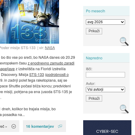
Po mesecih
Poster misije STS-133
vir:
NASA
 bo šlo vse po sreči, bo NASA danes ob 20.29
Napredno
eevropskem času
z enodnevno zamudo zaradi
Išči:
napeljave
z izstrelišča na Floridi izstrelila
 Discovery. Misija
STS-133
(
podrobnosti o
39. in zadnji polet tega raketoplana, saj se
Avtor:
ace Shuttle počasi bliža koncu; predvideni
dve misiji, potrjena pa ena (usoda STS-135 je
.
 dneh, kolikor bo trajala misija, bo
a posadka na...
16 komentarjev
več »