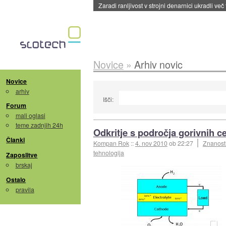
Zaradi ranljivost v strojni denarnici ukradli več
Novice
»
Arhiv novic
Novice
arhiv
Išči:
Forum
mali oglasi
teme zadnjih 24h
Odkritje s področja gorivnih ce
Članki
Kompan Rok
::
4. nov 2010
ob 22:27
Znanost
tehnologija
Zaposlitve
brskaj
Ostalo
pravila