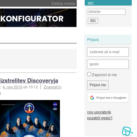
Išči:
Zadnje novice
Prijava
Zapomni si me
izstrelitev Discoveryja
::
4. nov 2010
ob 10:12
Znanost in
a
nov uporabnik
pozabili geslo?