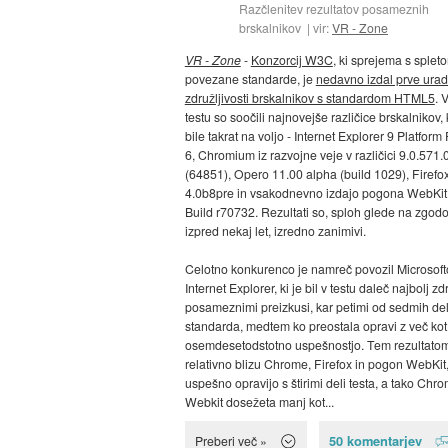
Razčlenitev rezultatov posameznih
brskalnikov
vir:
VR - Zone
VR - Zone
-
Konzorcij W3C
, ki sprejema s splet
povezane standarde, je
nedavno izdal prve urad
združljivosti brskalnikov s standardom HTML5
. 
testu so soočili najnovejše različice brskalnikov, 
bile takrat na voljo - Internet Explorer 9 Platform
6, Chromium iz razvojne veje v različici 9.0.571.
(64851), Opero 11.00 alpha (build 1029), Firefo
4.0b8pre in vsakodnevno izdajo pogona WebKit,
Build r70732. Rezultati so, sploh glede na zgod
izpred nekaj let, izredno zanimivi.
Celotno konkurenco je namreč povozil Microsoft
Internet Explorer, ki je bil v testu daleč najbolj zdr
posameznimi preizkusi, kar petimi od sedmih de
standarda, medtem ko preostala opravi z več kot
osemdesetodstotno uspešnostjo. Tem rezultato
relativno blizu Chrome, Firefox in pogon WebKit, 
uspešno opravijo s štirimi deli testa, a tako Chr
Webkit dosežeta manj kot...
50 komentarjev
Preberi več »