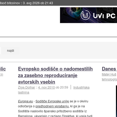
 tisoč bitcoinov
::
3. avg 2026 ob 21:43
lic
Evropsko sodišče o nadomestilih
Danes 
za zasebno reproduciranje
 in
Matej Huš
tehnologij
avtorskih vsebin
Žiga Dolhar
::
4. nov 2010
ob 20:59
Industrijska
lastnina
Europa.eu
-
Sodišče Evropske unije
se je v okviru
odločanja o
predhodnem vprašanju
, ki ga je na
Sodišče naslovilo špansko pritožbeno sodišče iz
Barcelone, ukvarjalo z razlago
Direktive
, ki ureja tudi