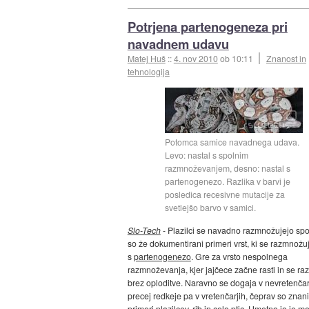
Potrjena partenogeneza pri
navadnem udavu
Matej Huš
::
4. nov 2010
ob 10:11
Znanost in
tehnologija
Potomca samice navadnega udava.
Levo: nastal s spolnim
razmnoževanjem, desno: nastal s
partenogenezo. Razlika v barvi je
posledica recesivne mutacije za
svetlejšo barvo v samici.
Slo-Tech
- Plazilci se navadno razmnožujejo spo
so že dokumentirani primeri vrst, ki se razmnožuj
s
partenogenezo
. Gre za vrsto nespolnega
razmnoževanja, kjer jajčece začne rasti in se razv
brez oploditve. Naravno se dogaja v nevretenčar
precej redkeje pa v vretenčarjih, čeprav so znani
primeri plazilcev, rib in celo ptic. Umetno jo je moč