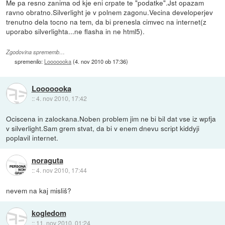
Me pa resno zanima od kje eni crpate te "podatke".Jst opazam
ravno obratno.Silverlight je v polnem zagonu.Vecina developerjev
trenutno dela tocno na tem, da bi prenesla cimvec na internet(z
uporabo silverlighta...ne flasha in ne html5).
Zgodovina sprememb…
spremenilo:
Looooooka
(
4. nov 2010 ob 17:36
)
Looooooka
::
4. nov 2010, 17:42
Ociscena in zalockana.Noben problem jim ne bi bil dat vse iz wpfja
v silverlight.Sam grem stvat, da bi v enem dnevu script kiddyji
poplavil internet.
noraguta
::
4. nov 2010, 17:44
nevem na kaj misliš?
kogledom
::
11. nov 2010, 01:24