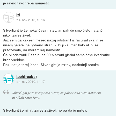
je ravno tako treba namestit.
Izi
::
4. nov 2010, 13:16
Silverlight je že nekaj časa mrtev, ampak če smo čisto natančni ni
nikoli zares živel.
Jaz sem ga kakšen mesec nazaj odstranil iz računalnika in še
nisem naletel na nobeno stran, ki bi ji kaj manjkalo ali bi se
pritoževala, da moram kaj namestiti.
Če bi odstranil Flash bi na 99% strani gledal samo črne kvadratke
brez vsebine.
Rezultat je torej jasen. Silverlight je mrtev, naslednji prosim.
techfreak :)
::
4. nov 2010, 14:17
Silverlight je že nekaj časa mrtev, ampak če smo čisto natančni
ni nikoli zares živel.
Silverlight še ni niti zares zaživel, ne pa da je mrtev.