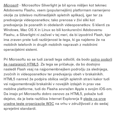
- Microsoftov Silverlight je bil sprva mišljen kot tekmec
Microsoft
Adobovemu Flashu, vsem (popularnejšim) platformam namenjeno
okolje za izdelavo multimedijskih spletnih aplikacij, iger ter za
predvajanje videoposnetkov, tako prenosa v živi sliki kot
predvajanja že posnetih in obdelanih videoposnetkov. S klienti za
Windows, Mac OS X in Linux so bili konkurenčni Adobovemu
Flashu, a Silverlight ni zaživel v tej meri, da bi izpodrinil Flash, kjer
ima zraven prste tudi razširjenost le-tega, ki ga najdemo že na
mobilnih telefonih in drugih mobilnih napravah z mobilnimi
operacijskimi sistemi.
Pri Microsoftu so se tudi zaradi tega odločili, da bodo
polno podprli
še nastajajoči HTML5
. Za tega se pričakuje, da bo dostojno
nasledil Flash vsaj na najpomembnejšem področju za slednjega,
zvočnih in videoposnetkov ter predvajanju obeh v brskalnikih.
HTML5 namreč že podpira obilica večjih spletnih strani kakor tudi
vsi najpomembnejši brskalniki v novejših izdajah in prav vse
mobilne platforme, tudi do Flasha
Apple s svojim iOS-om.
sovražen
Da imajo pri Microsoftu dobro osnovo za HTML5, pokaže tudi
dejstvo, da je beta različica Internet Explorerja 9
glede na prve
uradne teste organizacije W3C
na vrhu v združljivosti z do sedaj
sprejetimi standardi.