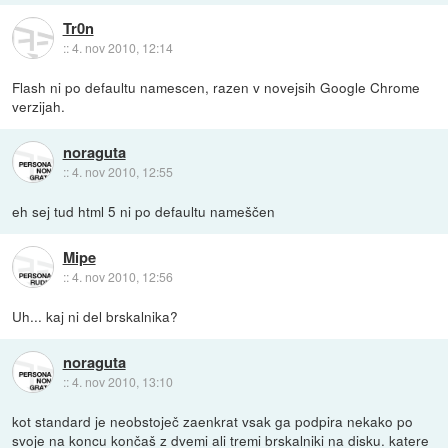
Tr0n
::
4. nov 2010, 12:14
Flash ni po defaultu namescen, razen v novejsih Google Chrome
verzijah.
noraguta
::
4. nov 2010, 12:55
eh sej tud html 5 ni po defaultu nameščen
Mipe
::
4. nov 2010, 12:56
Uh... kaj ni del brskalnika?
noraguta
::
4. nov 2010, 13:10
kot standard je neobstoječ zaenkrat vsak ga podpira nekako po
svoje na koncu končaš z dvemi ali tremi brskalniki na disku. katere