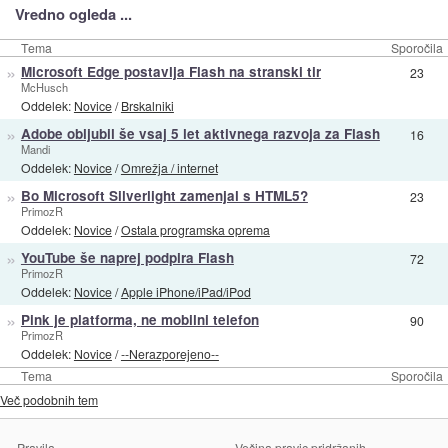
Vredno ogleda ...
Tema
Sporočila
»
Microsoft Edge postavlja Flash na stranski tir
23
McHusch
Oddelek:
Novice
/
Brskalniki
»
Adobe obljubil še vsaj 5 let aktivnega razvoja za Flash
16
Mandi
Oddelek:
Novice
/
Omrežja / internet
»
Bo Microsoft Silverlight zamenjal s HTML5?
23
PrimozR
Oddelek:
Novice
/
Ostala programska oprema
»
YouTube še naprej podpira Flash
72
PrimozR
Oddelek:
Novice
/
Apple iPhone/iPad/iPod
»
Pink je platforma, ne mobilni telefon
90
PrimozR
Oddelek:
Novice
/
--Nerazporejeno--
Tema
Sporočila
Več podobnih tem
Pravila
Večina pravic pridržanih