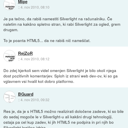
Mipe
::
4. nov 2010, 08:10
Je pa tečno, da rabiš namestiti Silverlight na računalniku. Če
naletim na kakšno spletno stran, ki rabi Silverlight za ogled, grem
drugam.
To je poanta HTML5... da ne rabiš nič nameščat.
RejZoR
::
4. nov 2010, 08:12
Do zdej kjerkoli sem videl omenjen Silverlight je bilo okoli njega
dost pozitivnih komentarjev. Sploh iz strani web dev-ov, ki so ga
vglavnem vsi hvalil kot dobro platformo.
BGuard
::
4. nov 2010, 09:32
Res je, da je s HTML5 možno realizirati določene zadeve, ki so bile
do sedaj mogoče le v Silverlight-u ali kakšni drugi tehnologiji,
ostaja pa cel kup zadev, ki jih HTML5 ne podpira in pri njih bo
Silverlight logična izbira.