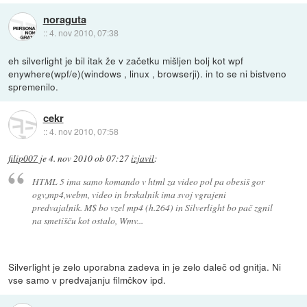
noraguta
::
4. nov 2010, 07:38
eh silverlight je bil itak že v začetku mišljen bolj kot wpf
enywhere(wpf/e)(windows , linux , browserji). in to se ni bistveno
spremenilo.
cekr
::
4. nov 2010, 07:58
filip007
je
4. nov 2010 ob 07:27
izjavil
:
HTML 5 ima samo komando v html za video pol pa obesiš gor
ogv,mp4,webm, video in brskalnik ima svoj vgrajeni
predvajalnik. M$ bo vzel mp4 (h.264) in Silverlight bo pač zgnil
na smetišču kot ostalo, Wmv...
Silverlight je zelo uporabna zadeva in je zelo daleč od gnitja. Ni
vse samo v predvajanju filmčkov ipd.