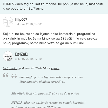
HTML5 video tag pa. kot že rečeno. ne ponuja kar nekaj možnosti,
ki so podprte pri SL/Flashu.
filip007
::
4. nov 2010, 14:52
Saj tudi ne bo, razen so izjeme neke komercialni programi za
brskalnik in mobile, še na Linux so ga šli tlačit in je celo prevzel
nekaj programov, samo nima veze se ga da butnil dol...
RejZoR
::
4. nov 2010, 17:19
techfreak :)
je
4. nov 2010 ob 14:17
izjavil
:
Silverlight je že nekaj časa mrtev, ampak če smo
čisto natančni ni nikoli zares živel.
Silverlight še ni niti zares zaživel, ne pa da je mrtev.
HTML5 video tag pa. kot že rečeno. ne ponuja kar nekaj
možnosti, ki so podprte pri SL/Flashu.