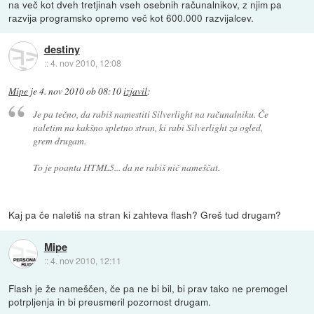
na več kot dveh tretjinah vseh osebnih računalnikov, z njim pa
razvija programsko opremo več kot 600.000 razvijalcev.
destiny
::
4. nov 2010, 12:08
Mipe
je
4. nov 2010 ob 08:10
izjavil
:
Je pa tečno, da rabiš namestiti Silverlight na računalniku. Če
naletim na kakšno spletno stran, ki rabi Silverlight za ogled,
grem drugam.
To je poanta HTML5... da ne rabiš nič nameščat.
Kaj pa če naletiš na stran ki zahteva flash? Greš tud drugam?
Mipe
::
4. nov 2010, 12:11
Flash je že nameščen, če pa ne bi bil, bi prav tako ne premogel
potrpljenja in bi preusmeril pozornost drugam.