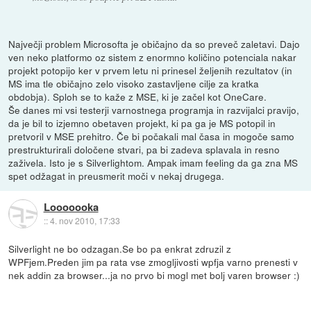
Največji problem Microsofta je običajno da so preveč zaletavi. Dajo
ven neko platformo oz sistem z enormno količino potenciala nakar
projekt potopijo ker v prvem letu ni prinesel željenih rezultatov (in
MS ima tle običajno zelo visoko zastavljene cilje za kratka
obdobja). Sploh se to kaže z MSE, ki je začel kot OneCare.
Še danes mi vsi testerji varnostnega programja in razvijalci pravijo,
da je bil to izjemno obetaven projekt, ki pa ga je MS potopil in
pretvoril v MSE prehitro. Če bi počakali mal časa in mogoče samo
prestrukturirali določene stvari, pa bi zadeva splavala in resno
zaživela. Isto je s Silverlightom. Ampak imam feeling da ga zna MS
spet odžagat in preusmerit moči v nekaj drugega.
Looooooka
::
4. nov 2010, 17:33
Silverlight ne bo odzagan.Se bo pa enkrat zdruzil z
WPFjem.Preden jim pa rata vse zmogljivosti wpfja varno prenesti v
nek addin za browser...ja no prvo bi mogl met bolj varen browser :)