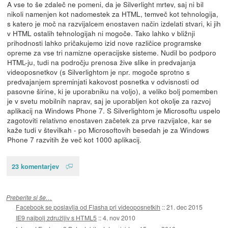
A vse to še zdaleč ne pomeni, da je Silverlight mrtev, saj ni bil
nikoli namenjen kot nadomestek za HTML, temveč kot tehnologija,
s katero je moč na razvijalcem enostaven način izdelati stvari, ki jih
v HTML ostalih tehnologijah ni mogoče. Tako lahko v bližnji
prihodnosti lahko pričakujemo izid nove različice programske
opreme za vse tri namizne operacijske sisteme. Nudil bo podporo
HTML-ju, tudi na področju prenosa žive slike in predvajanja
videoposnetkov (s Silverlightom je npr. mogoče sprotno s
predvajanjem spreminjati kakovost posnetka v odvisnosti od
pasovne širine, ki je uporabniku na voljo), a veliko bolj pomemben
je v svetu mobilnih naprav, saj je uporabljen kot okolje za razvoj
aplikacij na Windows Phone 7. S Silverlightom je Microsoftu uspelo
zagotoviti relativno enostaven začetek za prve razvijalce, kar se
kaže tudi v številkah - po Microsoftovih besedah je za Windows
Phone 7 razvitih že več kot 1000 aplikacij.
23 komentarjev
Preberite si še…
Facebook se poslavlja od Flasha pri videoposnetkih
::
21. dec 2015
IE9 najbolj združljiv s HTML5
::
4. nov 2010