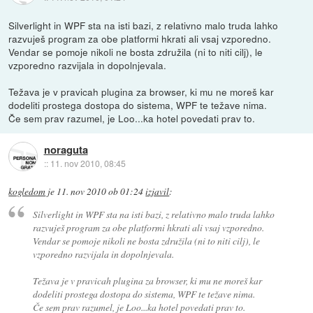
Silverlight in WPF sta na isti bazi, z relativno malo truda lahko
razvuješ program za obe platformi hkrati ali vsaj vzporedno.
Vendar se pomoje nikoli ne bosta združila (ni to niti cilj), le
vzporedno razvijala in dopolnjevala.
Težava je v pravicah plugina za browser, ki mu ne moreš kar
dodeliti prostega dostopa do sistema, WPF te težave nima.
Če sem prav razumel, je Loo...ka hotel povedati prav to.
noraguta
::
11. nov 2010, 08:45
kogledom
je
11. nov 2010 ob 01:24
izjavil
:
Silverlight in WPF sta na isti bazi, z relativno malo truda lahko
razvuješ program za obe platformi hkrati ali vsaj vzporedno.
Vendar se pomoje nikoli ne bosta združila (ni to niti cilj), le
vzporedno razvijala in dopolnjevala.
Težava je v pravicah plugina za browser, ki mu ne moreš kar
dodeliti prostega dostopa do sistema, WPF te težave nima.
Če sem prav razumel, je Loo...ka hotel povedati prav to.