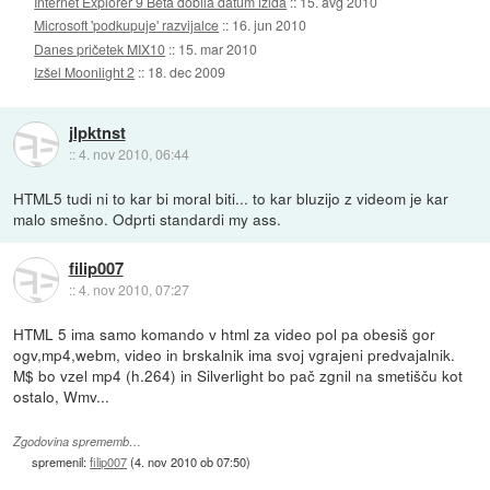
Internet Explorer 9 Beta dobila datum izida
::
15. avg 2010
Microsoft 'podkupuje' razvijalce
::
16. jun 2010
Danes pričetek MIX10
::
15. mar 2010
Izšel Moonlight 2
::
18. dec 2009
jlpktnst
::
4. nov 2010, 06:44
HTML5 tudi ni to kar bi moral biti... to kar bluzijo z videom je kar
malo smešno. Odprti standardi my ass.
filip007
::
4. nov 2010, 07:27
HTML 5 ima samo komando v html za video pol pa obesiš gor
ogv,mp4,webm, video in brskalnik ima svoj vgrajeni predvajalnik.
M$ bo vzel mp4 (h.264) in Silverlight bo pač zgnil na smetišču kot
ostalo, Wmv...
Zgodovina sprememb…
spremenil:
filip007
(
4. nov 2010 ob 07:50
)