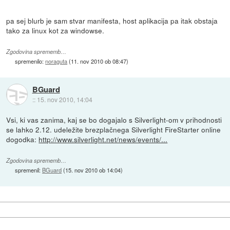
pa sej blurb je sam stvar manifesta, host aplikacija pa itak obstaja
tako za linux kot za windowse.
Zgodovina sprememb…
spremenilo:
noraguta
(
11. nov 2010 ob 08:47
)
BGuard
::
15. nov 2010, 14:04
Vsi, ki vas zanima, kaj se bo dogajalo s Silverlight-om v prihodnosti
se lahko 2.12. udeležite brezplačnega Silverlight FireStarter online
dogodka:
http://www.silverlight.net/news/events/...
Zgodovina sprememb…
spremenil:
BGuard
(
15. nov 2010 ob 14:04
)