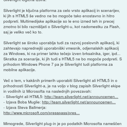
Silverlight je ključna platforma za celo vrsto aplikacij in scenarijev,
ki jih s HTML5 še vedno ne bo mogoče tako enostavno in hitro
podpreti. Multimedijske aplikacije so le eno izmed teh in precej
zmotno bi bilo razmišljati o Silverlight-u, kot nadomestku za Flash,
saj je veliko več ko to.
Silverlight se široko uporablja tudi za razvoj poslovnih aplikacij, ki
zahtevajo naprednejši uporabniški vmesnik, odjemalskih aplikacij
za Windows, ki na primer lahko tečejo izven brksalnika, iger, ipd...
Skratka za scenarije, ki jih tudi s HTML5 ne bo mogoče podpreti. S
prihodom Windows Phone 7 pa je Silverlight tudi platforma za
mobilne aplikacije.
Več o tem, v kakšnih primerih uporabiti Silverlight ali HTML5 in o
prihodnosti Silverlight-a, je na voljo v blog zapisih Silverlight ekipe
in vodilnih iz Microsofta na naslednjih povezavah:
- Silverlight ali HTML5:
http://team.silverlight.net/announcemen...
- Izjava Boba Muglie:
http://team.silverlight.net/announcemen...
- Izjava Steva Ballmerja:
http://www.microsoft.com/presspass/pres...
Mimogrede, Silverlight plug-in je po podatkih Microsofta nameščen