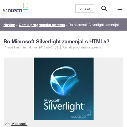
☰
Novice
»
Ostala programska oprema
»
Bo Microsoft Silverlight zamenjal s HTML5?
Bo Microsoft Silverlight zamenjal s HTML5?
Primož Resman
::
4. nov 2010
ob 01:53
Ostala programska oprema
vir:
Microsoft