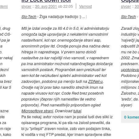
stemi
slycer
::
30. avg 2001
ob 22:05
Varnost
slycer
::
30
Slo-Tech
- Žiga nadaljuje tradicijo :) ... :
Slo-Tech
-
, drug
MS je izdal orodje za IIS 4.0 in 5.0, ki administratorju
Zaradi zlo
 Več OS-
omogoča lažje upravljanje z nekaterimi varnostnimi
industrijo 
l pa je
nastavitvami, kot npr. onemogočanje strani asp,
'največji j
ga
anonimnih prijav itd. Orodje ponuja dva načina dela:
odpustiti 
o.
hitrega in naprednega. V prvem samo določi
mu ne bo u
ar nekaj
nastavitve za kar najvišji nivo varnosti, v naprednem
2002. Zman
an
pa ima aministrator možnost natančnejšega določanja
predvsem 
dezni
varnostnih postavk. Programček sem preizkusil ter
upokojeva
skih
sem kot še neizkušeni spletni administrator več kot
Podobno je
ma brez
zadovoljen, podobno pa menijo tudi na
ZDNet-u
.
milijonsk
i kar 5
Orodje naj bi prav tako naredilo strežnik imun na
milijonov.
napade virusov kot npr. Code Red brez posebnih
Žalostno, 
popravkov (čeprav njih namestitev še vedno
'srečo', da
priporoča). Pred namestitvijo priporočam ogled
slycer)
 razne
Microsoftove strani
. Download
tukaj
.
ete
Pa še nekaj: avtor novice nam je poslal tudi dve sliki iz
0 komen
a za
opisanega programa, ki pa sta na žalost preveliki, da
om raje
bi ju "prilepil" zraven novice, zato vam podajam linka,
h, kako
ki vodita v moj FTP predal, kjer imam spravljene slike