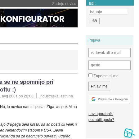
Išči:
Zadnje novice
Prijava
Zapomni si me
a se ne spomnijo pri
oftu :)
. avg 2001
ob 22:08
Industrijska lastnina
 Ne, te novice nam ni poslal Žiga, ampak Miha
nov uporabnik
pozabili geslo?
ajo drugega dela kot to, da so
postavili
velik X
pred Nintendovim štabom v USA. Besni
 Nintenda pa že načrtujejo povratni udarec