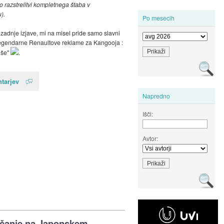
 o razstrelitvi kompletnega štaba v
).
Po mesecih
zadnje izjave, mi na misel pride samo slavni
legendarne Renaultove reklame za Kangooja :
 še"
.
tarjev
Napredno
Išči:
Avtor:
čanje na Japonskem