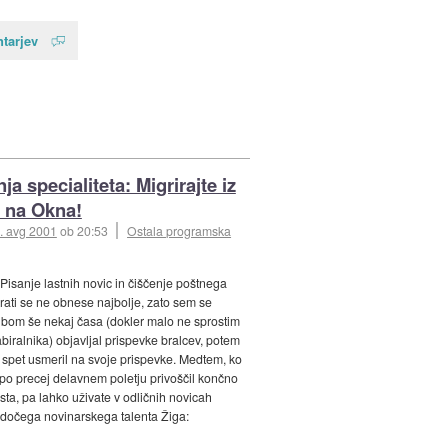
tarjev
a specialiteta: Migrirajte iz
 na Okna!
. avg 2001
ob 20:53
Ostala programska
 Pisanje lastnih novic in čiščenje poštnega
rati se ne obnese najbolje, zato sem se
a bom še nekaj časa (dokler malo ne sprostim
biralnika) objavljal prispevke bralcev, potem
spet usmeril na svoje prispevke. Medtem, ko
 po precej delavnem poletju privoščil končno
ta, pa lahko uživate v odličnih novicah
dočega novinarskega talenta Žiga: