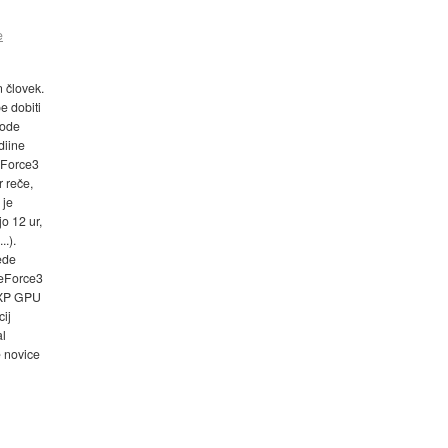
e
 človek.
e dobiti
code
diine
GeForce3
 reče,
 je
o 12 ur,
..).
ede
GeForce3
 XP GPU
cij
al
 novice