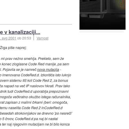
e v kanalizaciji...
. avg 2001
ob 20:53
Varnost
 Žiga piše naprej:
se mi prav nežno smehlja. Prekleto, sem že
bo konec zloglasne Code Red manije, pa sem
il. Pojavila se je namreč
nova mutacija
-
o imenovana CodeRed.d. Izkorišča isto luknjo
tovem sistemu IIS kot Code Red 2, za bonus
 napad na več IP naslovov hkrati. Prav tako
dnik tudi CodeRed.d uporablja prepoznavni
emogoča večkratno okužbo istega računalnika,
okrat zapisan z malimi črkami (beri: omogoča,
istemu naselita Code Red 2 inCodeRed.d
o besedah strokovnjakov se dnevno 'po nesreči'
do 5 črvov, CodeRed.d pa naj bi nastal
er naj njegovim mutacijam ne bi bilo konca