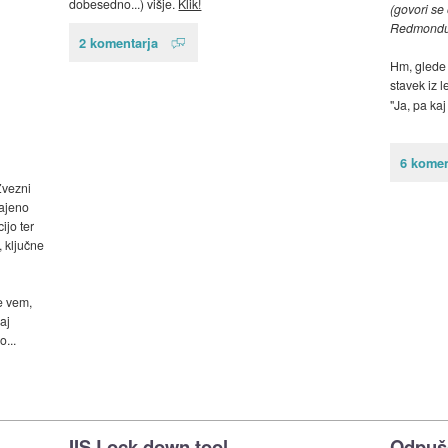
dobesedno...) višje.
Klik!
(govori se
Redmondu
2 komentarja
Hm, glede 
stavek iz 
"Ja, pa kaj
6 komen
Zvezni
rajeno
ijo ter
, ključne
e vem,
aj
...
IIS Lock down tool
Odpuš