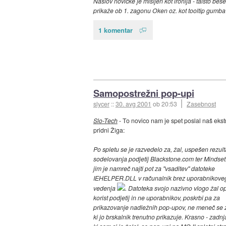
Naslov novičke je mišljen kot ironija - taisto bese
prikaže ob 1. zagonu Oken oz. kot tooltip gumba S
1 komentar
Samopostrežni pop-upi
slycer
::
30. avg 2001
ob 20:53
Zasebnost
Slo-Tech
- To novico nam je spet poslal naš eks
pridni Žiga:
Po spletu se je razvedelo za, žal, uspešen rezult
sodelovanja podjetij Blackstone.com ter Mindset
jim je namreč najti pot za "vsaditev" datoteke
IEHELPER.DLL v računalnik brez uporabnikove
vedenja
. Datoteka svojo nazivno vlogo žal op
korist podjetij in ne uporabnikov, poskrbi pa za
prikazovanje nadležnih pop-upov, ne meneč se z
ki jo brskalnik trenutno prikazuje. Krasno - zadnja