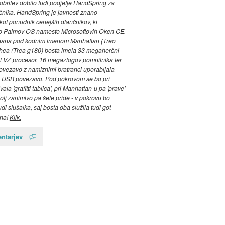
dobritev dobilo tudi podjetje HandSpring za
čnika. HandSpring je javnosti znano
ot ponudnik cenejših dlančnikov, ki
jo Palmov OS namesto Microsoftovih Oken CE.
nana pod kodnim imenom Manhattan (Treo
hea (Trea g180) bosta imela 33 megaherčni
 VZ procesor, 16 megazlogov pomnilnika ter
ovezavo z namiznimi bratranci uporabljala
li USB povezavo. Pod pokrovom se bo pri
vala 'grafitti tablica', pri Manhattan-u pa 'prave'
bolj zanimivo pa šele pride - v pokrovu bo
di slušalka, saj bosta oba služila tudi got
ona!
Klik.
ntarjev