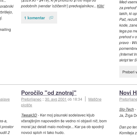
i...
Med vsemi t
podobnih (vendar 'ožičenih') predvajalnikov...
Klik!
orabniki
za prehod"
brišejo,
takih, ki o
1 komentar
j.
Pač, rezul
kode, zane
mailing
tega pa me
prehod v o
pravo - W
pomembnejš
(Internet I
skript ter
Preberi 
Poročilo "od znotraj"
Novi H
najave
Pretorijanec
::
30. avg 2001
ob 18:34
Matične
Pretorijan
plošče
Slo-Tech
-
Tweak3D
- Ker moj pisunski sodelavec kljub
Ja, Žiga D
es-a,
včerajšnjim napovedim še vedno ni objavil nič, bom
 prostor
moral jaz delati malo močneje... Kar pa ob spodnji
Dan po tem
udil 2
novoci sploh ni tako hudo.
Komiteja z