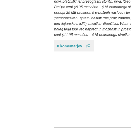
novi, plačniški ter brezoglasni storitvi: prva, 'Geo
Pro' po ceni $8.95 mesečno + $15 enkratnega s
ponuja 25 MB prostora, 5 e-poštnih naslovov ter
'personalizirani' spletni naslov (me prav, zanima,
tem dejansko mislili), različica 'GeoCities Webm
poleg tega tudi več naprednih možnosti in prost
ceni $11.95 mesečno + $15 enkratnega stroška
0 komentarjev