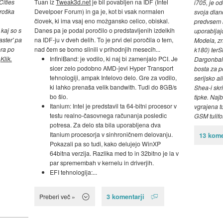
Cities
Tuan iz
Tweak3d.net
je bil povabljen na IDF (Intel
i705, je o
troška
Develpoer Forum) in ga je, kot bi vsak normalen
svoja dlan
človek, ki ima vsaj eno možgansko celico, obiskal.
predvsem k
 kaj so s
Danes pa je podal poročilo o predstavljenih izdelkih
uporablja
aster' pa
na IDF-ju v dveh delih. To je prvi del poročila o tem,
Modela, z
ora po
nad čem se bomo slinili v prihodnjih mesecih...
k180) terS
.
Klik.
InfiniBand: je vodilo, ki naj bi zamenjalo PCI. Je
Dargonball
sicer zelo podobno AMD-jevi Hyper Transport
bosta za p
tehnologiji, ampak Intelovo delo. Gre za vodilo,
serijsko a
ki lahko prenaša velik bandwith. Tudi do 8GB/s
Shea-i skri
bo šlo.
tipke. Naj
Itanium: Intel je predstavil ta 64-bitni procesor v
vgrajena tu
testu realno-časovnega računanja posledic
GSM tulif
potresa. Za delo sta bila uporabljena dva
Itanium procesorja v sinhroničnem delovanju.
13 kome
Pokazali pa so tudi, kako delujejo WinXP
64bitna verzija. Razlika med to in 32bitno je la v
par spremembah v kernelu in driverjih.
EFI tehnologija:...
3 komentarji
Preberi več »