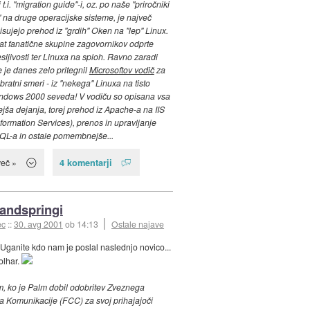
.i. "migration guide"-i, oz. po naše "priročniki
 na druge operacijske sisteme, je največ
pisujejo prehod iz "grdih" Oken na "lep" Linux.
tat fanatične skupine zagovornikov odprte
sljivosti ter Linuxa na sploh. Ravno zaradi
 je danes zelo pritegnil
Microsoftov vodič
za
bratni smeri - iz "nekega" Linuxa na tisto
indows 2000 seveda! V vodiču so opisana vsa
a dejanja, torej prehod iz Apache-a na IIS
nformation Services), prenos in upravljanje
 SQL-a in ostale pomembnejše...
4 komentarji
več »
andspringi
ec
::
30. avg 2001
ob 14:13
Ostale najave
 Uganite kdo nam je poslal naslednjo novico...
olhar.
, ko je Palm dobil odobritev Zveznega
a Komunikacije (FCC) za svoj prihajajoči