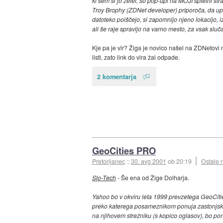
ki sem si jo želel, so pop-upi na MOJI spletni stran
Troy Brophy (ZDNet developer) priporoča, da up
datoteko poiščejo, si zapomnijo njeno lokacijo, iz
ali še raje spravijo na varno mesto, za vsak sluča
Kje pa je vir? Žiga je novico našel na ZDNetovi 
listi, zato link do vira žal odpade.
2 komentarja
GeoCities PRO
Pretorijanec
::
30. avg 2001
ob 20:19
Ostale 
Slo-Tech
- Še ena od Žige Dolharja.
Yahoo bo v okviru leta 1999 prevzetega GeoCiti
preko katerega posameznikom ponuja zastonjski
na njihovem strežniku (s kopico oglasov), bo pon