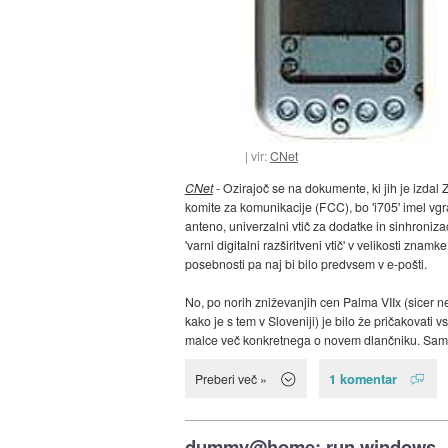
vir:
CNet
CNet
- Ozirajoč se na dokumente, ki jih je izdal 
komite za komunikacije (FCC), bo 'i705' imel vg
anteno, univerzalni vtič za dodatke in sinhronizac
'varni digitalni razširitveni vtič' v velikosti znamke
posebnosti pa naj bi bilo predvsem v e-pošti.
No, po norih zniževanjih cen Palma VIIx (sicer n
kako je s tem v Sloveniji) je bilo že pričakovati vs
malce več konkretnega o novem dlančniku. Samo
1 komentar
Preberi več »
dummy@home: run windows