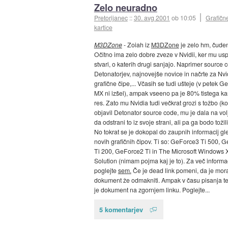
Zelo neuradno
Pretorijanec
::
30. avg 2001
ob 10:05
Grafičn
kartice
M3DZone
- Zoiah iz
M3DZone
je zelo hm, čuden
Očitno ima zelo dobre zveze v Nvidii, ker mu usp
stvari, o katerih drugi sanjajo. Naprimer source 
Detonatorjev, najnovejše novice in načrte za Nvi
grafične čipe,... Včasih se tudi ušteje (v petek 
MX ni izšel), ampak vseeno pa je 80% tistega kar
res. Zato mu Nvidia tudi večkrat grozi s tožbo (ko
objavil Detonator source code, mu je dala na volj
da odstrani to iz svoje strani, ali pa ga bodo tožili.
No tokrat se je dokopal do zaupnih informacij gl
novih grafičnih čipov. Ti so: GeForce3 Ti 500, 
Ti 200, GeForce2 Ti in The Microsoft Windows
Solution (nimam pojma kaj je to). Za več informa
poglejte
sem.
Če je dead link pomeni, da je mor
dokument že odmakniti. Ampak v času pisanja te
je dokument na zgornjem linku. Poglejte...
5 komentarjev