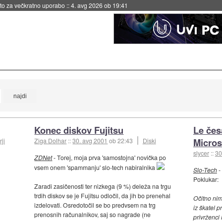
eto za večkratno uporabo
::
4. avg 2026 ob 19:41
Konec diskov Fujitsu
Le čes
Micros
ji
Ziga Dolhar
::
30. avg 2001
ob 22:43
Diski
slycer
::
30
ZDNet
- Torej, moja prva 'samostojna' novička po
vsem onem 'spammanju' slo-tech nabiralnika
Slo-Tech
-
Poklukar:
Zaradi zasičenosti ter nizkega (9 %) deleža na trgu
trdih diskov se je Fujitsu odločil, da jih bo prenehal
Očitno nim
izdelovati. Osredotočil se bo predvsem na trg
iz škatel 
prenosnih računalnikov, saj so nagrade (ne
privrženci