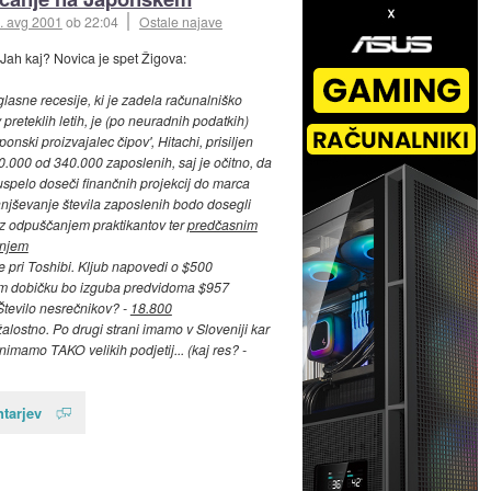
. avg 2001
ob 22:04
Ostale najave
 Jah kaj? Novica je spet Žigova:
glasne recesije, ki je zadela računalniško
v preteklih letih, je (po neuradnih podatkih)
aponski proizvajalec čipov', Hitachi, prisiljen
20.000 od 340.000 zaposlenih, saj je očitno, da
spelo doseči finančnih projekcij do marca
jševanje števila zaposlenih bodo dosegli
z odpuščanjem praktikantov ter
predčasnim
njem
 pri Toshibi. Kljub napovedi o $500
em dobičku bo izguba predvidoma $957
 Število nesrečnikov? -
18.800
žalostno. Po drugi strani imamo v Sloveniji kar
 nimamo TAKO velikih podjetij... (kaj res? -
tarjev