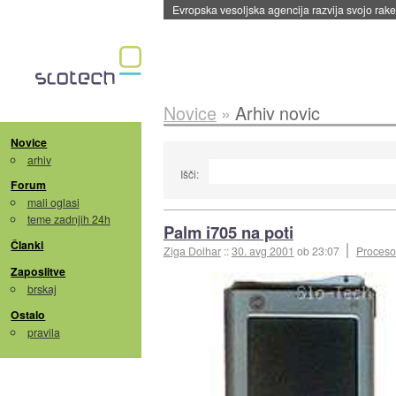
Evropska vesoljska agencija razvija svojo rak
Novice
»
Arhiv novic
Novice
arhiv
Išči:
Forum
mali oglasi
teme zadnjih 24h
Palm i705 na poti
Članki
Ziga Dolhar
::
30. avg 2001
ob 23:07
Procesor
Zaposlitve
brskaj
Ostalo
pravila