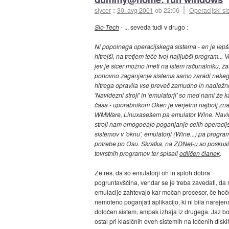
slycer
::
30. avg 2001
ob 22:06
Operacijski si
Slo-Tech
- ... seveda tudi v drugo :
Ni popolnega operacijskega sistema - en je lepši
hitrejši, na tretjem teče tvoj najljubši program...
jev je sicer možno imeti na istem računalniku, ža
ponovno zaganjanje sistema samo zaradi neke
hitrega opravila vse preveč zamudno in nadležn
'Navidezni stroji' in 'emulatorji' so med nami že k
časa - uporabnikom Oken je verjetno najbolj zn
WMWare, Linuxasešem pa emulator Wine. Navi
stroji nam omogoeajo poganjanje celih operacij
sistemov v 'oknu', emulatorji (Wine...) pa progra
potrebe po Osu. Skratka, na
ZDNet-u
so poskusil
tovrstnih programov ter spisali
odličen članek
.
Že res, da so emulatorji oh in sploh dobra
pogruntavščina, vendar se je treba zavedati, da
emulacije zahtevajo kar močan procesor, če hoč
nemoteno poganjati aplikacijo, ki ni bila narejen
določen sistem, ampak izhaja iz drugega. Jaz b
ostal pri klasičnih dveh sistemih na ločenih diski