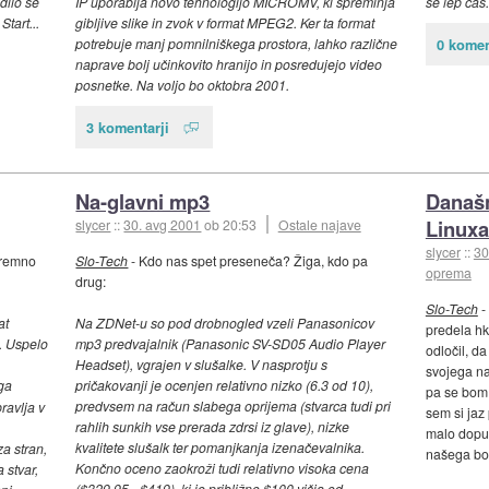
dilo se
IP uporablja novo tehnologijo MICROMV, ki spreminja
še lep čas.
tart...
gibljive slike in zvok v format MPEG2. Ker ta format
potrebuje manj pomnilniškega prostora, lahko različne
0 komen
naprave bolj učinkovito hranijo in posredujejo video
posnetke. Na voljo bo oktobra 2001.
3 komentarji
Na-glavni mp3
Današnj
Linuxa
slycer
::
30. avg 2001
ob 20:53
Ostale najave
slycer
::
30
tremno
Slo-Tech
- Kdo nas spet preseneča? Žiga, kdo pa
oprema
drug:
Slo-Tech
-
at
Na ZDNet-u so pod drobnogled vzeli Panasonicov
predela hk
. Uspelo
mp3 predvajalnik (Panasonic SV-SD05 Audio Player
odločil, d
Headset), vgrajen v slušalke. V nasprotju s
svojega na
ga
pričakovanji je ocenjen relativno nizko (6.3 od 10),
pa se bom 
predvsem na račun slabega oprijema (stvarca tudi pri
ravlja v
sem si jaz
rahlih sunkih vse prerada zdrsi iz glave), nizke
malo dopus
kvalitete slušalk ter pomanjkanja izenačevalnika.
a stran,
našega bo
Končno oceno zaokroži tudi relativno visoka cena
 stvar,
($329.95 - $419), ki je približno $100 višja od