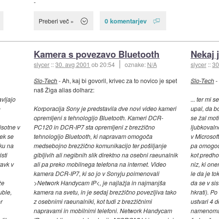
-
0 komentarjev
Preberi več »
Kamera s povezavo Bluetooth
Nekaj j
slycer
::
30. avg 2001
ob 20:54
oznake:
N/A
slycer
::
30
Slo-Tech
- Ah, kaj bi govoril, krivec za to novico je spet
Slo-Tech
-
naš Žiga alias dolharz:
vljajo
... ter mi 
e
Korporacija Sony je predstavila dve novi video kameri
upal, da 
opremljeni s tehnologijo Bluetooth. Kameri DCR-
se žal mot
isotne v
PC120 in DCR-IP7 sta opremljeni z brezžično
ljubkovaln
ček se
tehnologijo Bluetooth, ki napravam omogoča
v Microsof
iku na
medsebojno brezžično komunikacijo ter pošiljanje
pa omogoča
sti
gibljivih ali negibnih slik direktno na osebni raeunalnik
kot predho
avk v
ali pa preko mobilnega telefona na internet. Video
niz, ki on
kamera DCR-IP7, ki so jo v Sonyju poimenovali
le da je t
že
>Network Handycam IP<, je najlažja in najmanjša
da se v s
uble,
kamera na svetu, in je sedaj brezžično povezljiva tako
hkrati). P
r
z osebnimi raeunalniki, kot tudi z brezžičnimi
ustvari 4 
napravami in mobilnimi telefoni. Network Handycam
namenoma t