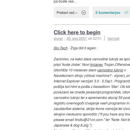
pa boste vse...
5 komentarjev
Preberi več »
Click here to begin
slycer
::
30. avg 2001
ob 22:01
Varnost
Slo-Tech
- Žiga did it again :
Zanimivo, na kako stare varnostne luknje se spra
pisci 'kode zlobe'. Novi
trojanec
Trojan.Offensiv
izkorišča 10 mesecev staro
varnostno luknjo
v
Navideznem stroju (virtual machine? - slycer), pr
Internet Explorer verzijah 3.0 - 5.5sp1. Program
pošilja kot html e-pošta z besedilom 'Star'. Ob kl
povezavo se izvede javascript programček, izkori
varnostno luknjo ter s spremembo skoraj 50 post
registru onemogoči izvajanje vseh programov in
zaustavitve sistema, skrije ikone namizja ter izvr
skrajno neokusno sporočilo ("If you have any tro
please email findlu@21cn.com." ter "Note: Not fo
Japanese & dog & pig.").