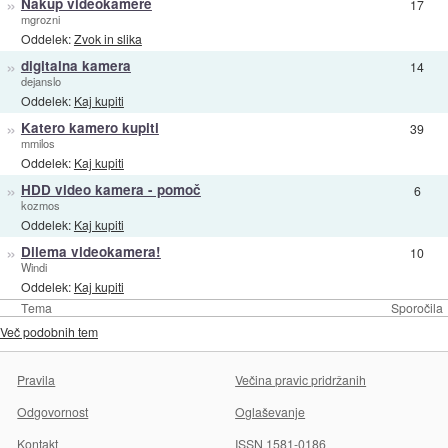
»
Nakup videokamere
17
mgrozni
Oddelek:
Zvok in slika
»
digitalna kamera
14
dejanslo
Oddelek:
Kaj kupiti
»
Katero kamero kupiti
39
mmilos
Oddelek:
Kaj kupiti
»
HDD video kamera - pomoč
6
kozmos
Oddelek:
Kaj kupiti
»
Dilema videokamera!
10
Windi
Oddelek:
Kaj kupiti
Tema
Sporočila
Več podobnih tem
Pravila
Večina pravic pridržanih
Odgovornost
Oglaševanje
Kontakt
ISSN 1581-0186