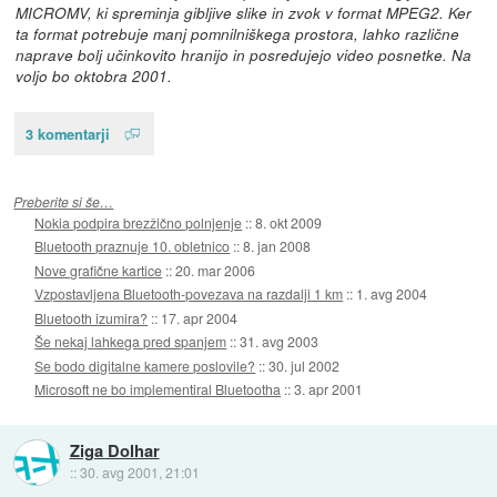
MICROMV, ki spreminja gibljive slike in zvok v format MPEG2. Ker
ta format potrebuje manj pomnilniškega prostora, lahko različne
naprave bolj učinkovito hranijo in posredujejo video posnetke. Na
voljo bo oktobra 2001.
3 komentarji
Preberite si še…
Nokia podpira brezžično polnjenje
::
8. okt 2009
Bluetooth praznuje 10. obletnico
::
8. jan 2008
Nove grafične kartice
::
20. mar 2006
Vzpostavljena Bluetooth-povezava na razdalji 1 km
::
1. avg 2004
Bluetooth izumira?
::
17. apr 2004
Še nekaj lahkega pred spanjem
::
31. avg 2003
Se bodo digitalne kamere poslovile?
::
30. jul 2002
Microsoft ne bo implementiral Bluetootha
::
3. apr 2001
Ziga Dolhar
::
30. avg 2001, 21:01