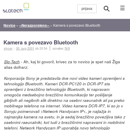
☰
Novice
»
--Nerazporejeno--
»
Kamera s povezavo Bluetooth
Kamera s povezavo Bluetooth
slycer
::
30. avg 2001
ob 20:54
oznake:
N/A
- Ah, kaj bi govoril, krivec za to novico je spet naš Žiga
Slo-Tech
alias dolharz:
Korporacija Sony je predstavila dve novi video kameri opremljeni s
tehnologijo Bluetooth. Kameri DCR-PC120 in DCR-IP7 sta
opremljeni z brezžično tehnologijo Bluetooth, ki napravam
omogoča medsebojno brezžično komunikacijo ter pošiljanje
gibljivih ali negibnih slik direktno na osebni raeunalnik ali pa preko
mobilnega telefona na internet. Video kamera DCR-IP7, ki so jo v
Sonyju poimenovali >Network Handycam IP<, je najlažja in
najmanjša kamera na svetu, in je sedaj brezžično povezljiva tako z
osebnimi raeunalniki, kot tudi z brezžičnimi napravami in mobilnimi
telefoni. Network Handycam IP uporablja novo tehnologijo