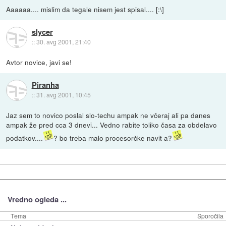
Aaaaaa.... mislim da tegale nisem jest spisal.... [:\]
slycer
::
30. avg 2001, 21:40
Avtor novice, javi se!
Piranha
::
31. avg 2001, 10:45
Jaz sem to novico poslal slo-techu ampak ne včeraj ali pa danes
ampak že pred cca 3 dnevi... Vedno rabite toliko časa za obdelavo
podatkov....
? bo treba malo procesorčke navit a?
Vredno ogleda ...
Tema
Sporočila